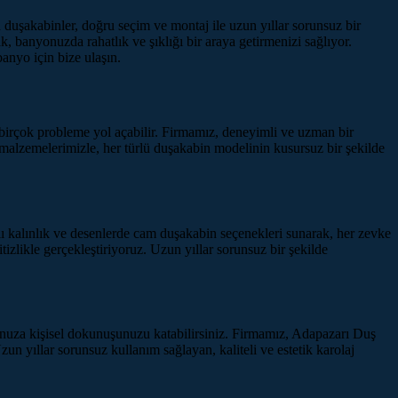
uşakabinler, doğru seçim ve montaj ile uzun yıllar sorunsuz bir
k, banyonuzda rahatlık ve şıklığı bir araya getirmenizi sağlıyor.
anyo için bize ulaşın.
r birçok probleme yol açabilir. Firmamız, deneyimli ve uzman bir
 malzemelerimizle, her türlü duşakabin modelinin kusursuz bir şekilde
ı kalınlık ve desenlerde cam duşakabin seçenekleri sunarak, her zevke
likle gerçekleştiriyoruz. Uzun yıllar sorunsuz bir şekilde
nyonuza kişisel dokunuşunuzu katabilirsiniz. Firmamız, Adapazarı Duş
 yıllar sorunsuz kullanım sağlayan, kaliteli ve estetik karolaj