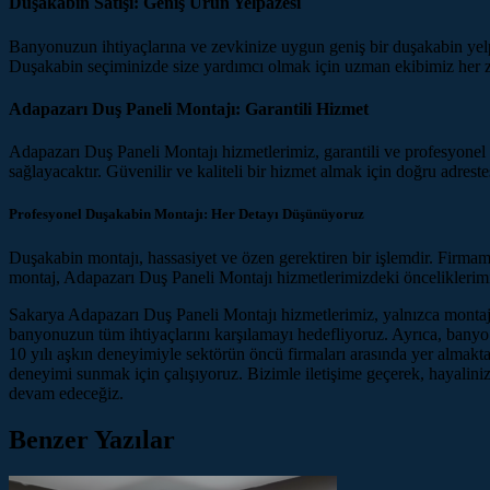
Duşakabin Satışı: Geniş Ürün Yelpazesi
Banyonuzun ihtiyaçlarına ve zevkinize uygun geniş bir duşakabin yel
Duşakabin seçiminizde size yardımcı olmak için uzman ekibimiz her 
Adapazarı Duş Paneli Montajı: Garantili Hizmet
Adapazarı Duş Paneli Montajı hizmetlerimiz, garantili ve profesyonel b
sağlayacaktır. Güvenilir ve kaliteli bir hizmet almak için doğru adreste
Profesyonel Duşakabin Montajı: Her Detayı Düşünüyoruz
Duşakabin montajı, hassasiyet ve özen gerektiren bir işlemdir. Firmamı
montaj, Adapazarı Duş Paneli Montajı hizmetlerimizdeki önceliklerimiz 
Sakarya Adapazarı Duş Paneli Montajı hizmetlerimiz, yalnızca montajla
banyonuzun tüm ihtiyaçlarını karşılamayı hedefliyoruz. Ayrıca, banyo
10 yılı aşkın deneyimiyle sektörün öncü firmaları arasında yer almakta
deneyimi sunmak için çalışıyoruz. Bizimle iletişime geçerek, hayalin
devam edeceğiz.
Benzer Yazılar