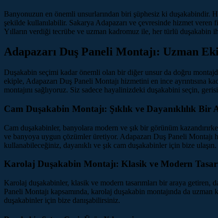
Banyonuzun en önemli unsurlarından biri şüphesiz ki duşakabindir. He
şekilde kullanılabilir. Sakarya Adapazarı ve çevresinde hizmet veren fi
Yılların verdiği tecrübe ve uzman kadromuz ile, her türlü duşakabin ih
Adapazarı Duş Paneli Montajı: Uzman Ek
Duşakabin seçimi kadar önemli olan bir diğer unsur da doğru montajdır.
ekiple, Adapazarı Duş Paneli Montajı hizmetini en ince ayrıntısına ka
montajını sağlıyoruz. Siz sadece hayalinizdeki duşakabini seçin, gerisi
Cam Duşakabin Montajı: Şıklık ve Dayanıklılık Bir 
Cam duşakabinler, banyolara modern ve şık bir görünüm kazandırırken,
ve banyoya uygun çözümler üretiyor. Adapazarı Duş Paneli Montajı hiz
kullanabileceğiniz, dayanıklı ve şık cam duşakabinler için bize ulaşın.
Karolaj Duşakabin Montajı: Klasik ve Modern Tasar
Karolaj duşakabinler, klasik ve modern tasarımları bir araya getiren, 
Paneli Montajı kapsamında, karolaj duşakabin montajında da uzman kad
duşakabinler için bize danışabilirsiniz.