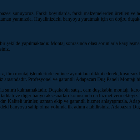
pazesi sunuyoruz. Farklı boyutlarda, farklı malzemelerden üretilen ve 
zaman yanınızda. Hayalinizdeki banyoyu yaratmak için en doğru duşak
ir şekilde yapılmaktadır. Montaj sonrasında olası sorunlarla karşılaşma
siniz.
z, tüm montaj işlemlerinde en ince ayrıntılara dikkat ederek, kusursuz b
arasındadır. Profesyonel ve garantili Adapazarı Duş Paneli Montajı hizme
 sınırlı kalmamaktadır. Duşakabin satışı, cam duşakabin montajı, karol
 tadilatı ve diğer banyo aksesuarları konusunda da hizmet vermekteyiz
dır. Kaliteli ürünler, uzman ekip ve garantili hizmet anlayışımızla, Ada
izdeki banyoya sahip olma yolunda ilk adımı atabilirsiniz. Adapazarı D