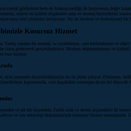
m estetik görünümü hem de fonksiyonelliği ile banyonuza değer katan d
rmamız, sizlere en kaliteli duşakabin satış ve montaj hizmetlerini sunara
tiyacınıza özel çözümler üretiyoruz. Siz de modern ve fonksiyonel bir b
ibimizle Kusursuz Hizmet
 Yanlış yapılan bir montaj, su sızıntılarına, cam kırılmalarına ve diğe
dar özen göstererek gerçekleştiriyor. Modern ekipmanlarımız ve kaliteli
ni bize bırakın.
Arada
 aynı zamanda dayanıklılıklarıyla da ön plana çıkıyor. Firmamız, farkl
metlerimiz kapsamında, cam duşakabin montajını da en üst düzeyde titiz
ımlar
dayanıklı ve şık bir seçenektir. Farklı renk ve desen seçenekleri ile ba
rosu ve son teknoloji ekipmanlarıyla kusursuz hizmet sunmaktadır. Uzun