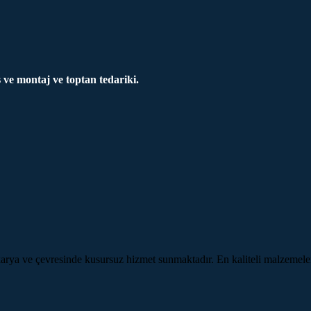
ve montaj ve toptan tedariki.
ya ve çevresinde kusursuz hizmet sunmaktadır. En kaliteli malzemeler