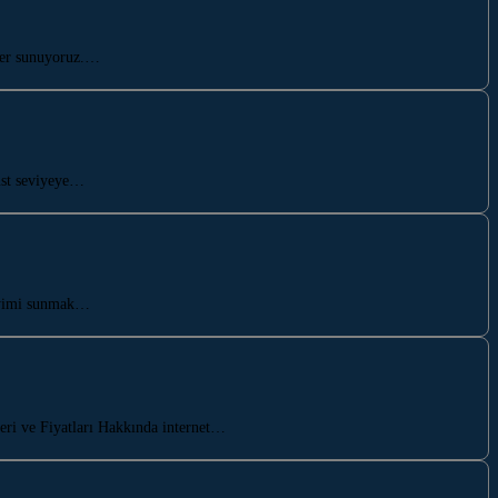
mler sunuyoruz.…
üst seviyeye…
neyimi sunmak…
eri ve Fiyatları Hakkında internet…