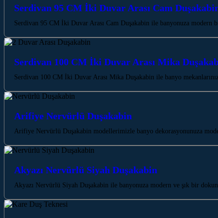
Serdivan 95 CM İki Duvar Arası Cam Duşakabi
Serdivan 95 CM İki Duvar Arası Cam Duşakabin ile banyonuza modern bir 
Serdivan 100 CM İki Duvar Arası Mika Duşakab
Serdivan 100 CM İki Duvar Arası Mika Duşakabin ile banyo mekanlarınıza
Arifiye Nervürlü Duşakabin
Arifiye Nervürlü Duşakabin modellerimizle banyo dekorasyonunuza modern 
Akyazı Nervürlü Siyah Duşakabin
Akyazı Nervürlü Siyah Duşakabin ile banyonuza modern ve şık bir dokunu