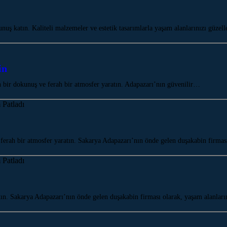
ş katın. Kaliteli malzemeler ve estetik tasarımlarla yaşam alanlarınızı güzel
in
ir dokunuş ve ferah bir atmosfer yaratın. Adapazarı’nın güvenilir…
rah bir atmosfer yaratın. Sakarya Adapazarı’nın önde gelen duşakabin firma
 Sakarya Adapazarı’nın önde gelen duşakabin firması olarak, yaşam alanların