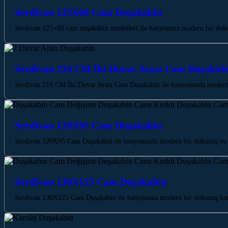
Serdivan 125X60 Cam Duşakabin
Serdivan 125×60 cam duşakabin modelleri ile banyonuza modern bir dokunu
Serdivan 210 CM İki Duvar Arası Cam Duşakab
Serdivan 210 CM İki Duvar Arası Cam Duşakabin ile banyonuzda modern b
Serdivan 120X95 Cam Duşakabin
Serdivan 120X95 Cam Duşakabin ile banyonuzda modern bir dokunuş ve fe
Serdivan 130X125 Cam Duşakabin
Serdivan 130X125 Cam Duşakabin ile banyonuza modern bir dokunuş katın.