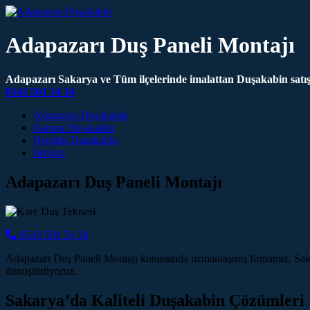
Adapazarı Duş Paneli Montajı
Adapazarı Sakarya ve Tüm ilçelerinde imalattan Duşakabin satış 
0543 501 54 34
Main Navigation
Adapazarı Duşakabin
Karasu Duşakabin
Hendek Duşakabin
İletişim
Adapazarı Duş Paneli Montajı
0543 501 54 34
Adapazarı Duş Paneli Montajı konusunda uzmanlaşmış firmamız, Sakar
dönüştürüyoruz.
Sakarya’da Kaliteli Duşakabin Çözümleri