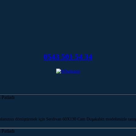
0543 501 54 34
lanınızı dönüştürmek için Serdivan 60X130 Cam Duşakabin modelimizle tanış