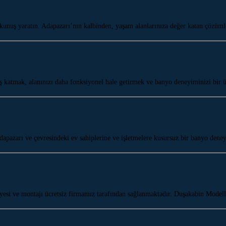
unuş yaratın. Adapazarı’nın kalbinden, yaşam alanlarınıza değer katan çözü
katmak, alanınızı daha fonksiyonel hale getirmek ve banyo deneyiminizi bir 
apazarı ve çevresindeki ev sahiplerine ve işletmelere kusursuz bir banyo de
esi ve montajı ücretsiz firmamız tarafından sağlanmaktadır. Duşakabin Modell