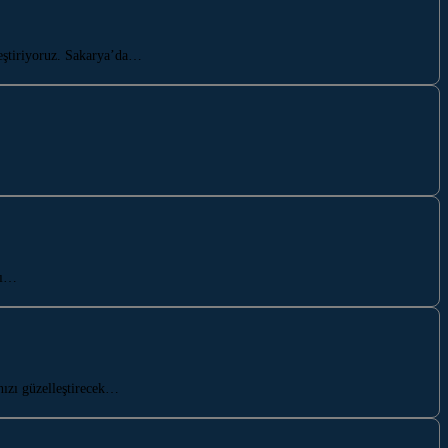
leştiriyoruz. Sakarya’da…
sı…
ızı güzelleştirecek…