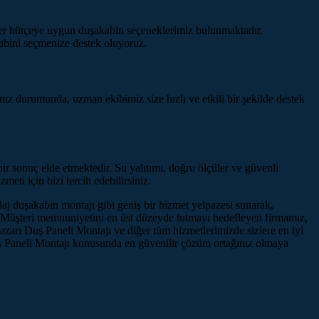
her bütçeye uygun duşakabin seçeneklerimiz bulunmaktadır.
abini seçmenize destek oluyoruz.
nız durumunda, uzman ekibimiz size hızlı ve etkili bir şekilde destek
ir sonuç elde etmektedir. Su yalıtımı, doğru ölçüler ve güvenli
ti için bizi tercih edebilirsiniz.
aj duşakabin montajı gibi geniş bir hizmet yelpazesi sunarak,
. Müşteri memnuniyetini en üst düzeyde tutmayı hedefleyen firmamız,
pazarı Duş Paneli Montajı ve diğer tüm hizmetlerimizde sizlere en iyi
uş Paneli Montajı konusunda en güvenilir çözüm ortağınız olmaya