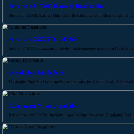
Serdivan 115X85 Karolaj Duşakabin
Serdivan 115X85 Karolaj Duşakabin ile banyonuzda modern ve şık bir dok
Serdivan 75X75 Duşakabin
Serdivan 75X75 duşakabin modellerimizle banyonuza modern bir dokunuş 
Duşakabin Modelleri
Duşakabin Modelleri konusunda uzmanlaşmış bir firma olarak, Sakarya Ad
Adapazarı Mika Duşakabin
Banyonuza özel ölçüde duşakabin üretimi yapılmaktadır. Duşakabin Nakliy