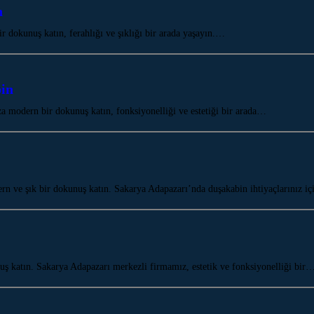
n
dokunuş katın, ferahlığı ve şıklığı bir arada yaşayın.…
in
 modern bir dokunuş katın, fonksiyonelliği ve estetiği bir arada…
ve şık bir dokunuş katın. Sakarya Adapazarı’nda duşakabin ihtiyaçlarınız içi
ş katın. Sakarya Adapazarı merkezli firmamız, estetik ve fonksiyonelliği bir