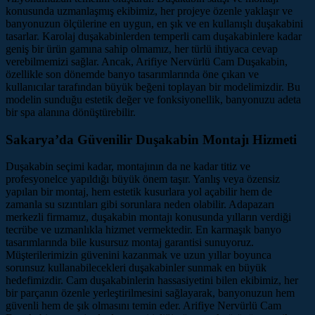
konusunda uzmanlaşmış ekibimiz, her projeye özenle yaklaşır ve
banyonuzun ölçülerine en uygun, en şık ve en kullanışlı duşakabini
tasarlar. Karolaj duşakabinlerden temperli cam duşakabinlere kadar
geniş bir ürün gamına sahip olmamız, her türlü ihtiyaca cevap
verebilmemizi sağlar. Ancak, Arifiye Nervürlü Cam Duşakabin,
özellikle son dönemde banyo tasarımlarında öne çıkan ve
kullanıcılar tarafından büyük beğeni toplayan bir modelimizdir. Bu
modelin sunduğu estetik değer ve fonksiyonellik, banyonuzu adeta
bir spa alanına dönüştürebilir.
Sakarya’da Güvenilir Duşakabin Montajı Hizmeti
Duşakabin seçimi kadar, montajının da ne kadar titiz ve
profesyonelce yapıldığı büyük önem taşır. Yanlış veya özensiz
yapılan bir montaj, hem estetik kusurlara yol açabilir hem de
zamanla su sızıntıları gibi sorunlara neden olabilir. Adapazarı
merkezli firmamız, duşakabin montajı konusunda yılların verdiği
tecrübe ve uzmanlıkla hizmet vermektedir. En karmaşık banyo
tasarımlarında bile kusursuz montaj garantisi sunuyoruz.
Müşterilerimizin güvenini kazanmak ve uzun yıllar boyunca
sorunsuz kullanabilecekleri duşakabinler sunmak en büyük
hedefimizdir. Cam duşakabinlerin hassasiyetini bilen ekibimiz, her
bir parçanın özenle yerleştirilmesini sağlayarak, banyonuzun hem
güvenli hem de şık olmasını temin eder. Arifiye Nervürlü Cam