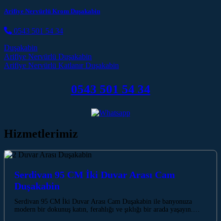
Arifiye Nervürlü Krom Duşakabin
0543 501 54 34
Duşakabin
Post navigation
Arifiye Nervürlü Duşakabin
Arifiye Nervürlü Katlanır Duşakabin
0543 501 54 34
Hizmetlerimiz
Serdivan 95 CM İki Duvar Arası Cam
Duşakabin
Serdivan 95 CM İki Duvar Arası Cam Duşakabin ile banyonuza
modern bir dokunuş katın, ferahlığı ve şıklığı bir arada yaşayın.…