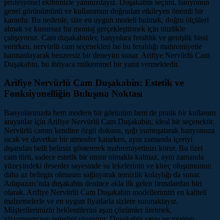
profesyonel ekibimizle yanınızdayız. Duşakabin seçimi, banyonun
genel görünümünü ve kullanımını doğrudan etkileyen önemli bir
karardır. Bu nedenle, size en uygun modeli bulmak, doğru ölçüleri
almak ve kusursuz bir montaj gerçekleştirmek için titizlikle
çalışıyoruz. Cam duşakabinler, banyolara ferahlık ve genişlik hissi
verirken, nervürlü cam seçenekleri ise bu ferahlığı mahremiyetle
harmanlayarak benzersiz bir deneyim sunar. Arifiye Nervürlü Cam
Duşakabin, bu ihtiyaca mükemmel bir yanıt vermektedir.
Arifiye Nervürlü Cam Duşakabin: Estetik ve
Fonksiyonelliğin Buluşma Noktası
Banyolarınızda hem modern bir görünüm hem de pratik bir kullanım
arayanlar için Arifiye Nervürlü Cam Duşakabin, ideal bir seçenektir.
Nervürlü camın kendine özgü dokusu, ışığı yumuşatarak banyonuza
sıcak ve davetkar bir atmosfer katarken, aynı zamanda içeriyi
dışarıdan belli belirsiz göstererek mahremiyetinizi korur. Bu özel
cam türü, sadece estetik bir unsur olmakla kalmaz, aynı zamanda
yüzeyindeki desenler sayesinde su lekelerinin ve kireç oluşumunun
daha az belirgin olmasını sağlayarak temizlik kolaylığı da sunar.
Adapazarı’nda duşakabin denince akla ilk gelen firmalardan biri
olarak, Arifiye Nervürlü Cam Duşakabin modellerimizi en kaliteli
malzemelerle ve en uygun fiyatlarla sizlere sunmaktayız.
Müşterilerimizin beklentilerini aşan çözümler üretmek,
vizyonumuzun temelini oluşturur. Duşakabin satışı ve montajı