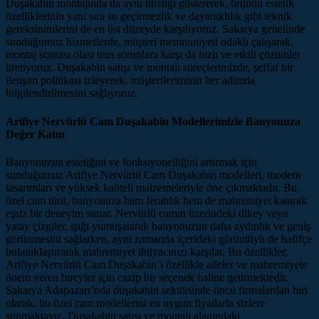
Duşakabin montajında da aynı titizliği göstererek, ürünün estetik
özelliklerinin yanı sıra su geçirmezlik ve dayanıklılık gibi teknik
gereksinimlerini de en üst düzeyde karşılıyoruz. Sakarya genelinde
sunduğumuz hizmetlerde, müşteri memnuniyeti odaklı çalışarak,
montaj sonrası olası tüm sorunlara karşı da hızlı ve etkili çözümler
üretiyoruz. Duşakabin satışı ve montajı süreçlerimizde, şeffaf bir
iletişim politikası izleyerek, müşterilerimizin her adımda
bilgilendirilmesini sağlıyoruz.
Arifiye Nervürlü Cam Duşakabin Modellerimizle Banyonuza
Değer Katın
Banyonuzun estetiğini ve fonksiyonelliğini artırmak için
sunduğumuz Arifiye Nervürlü Cam Duşakabin modelleri, modern
tasarımları ve yüksek kaliteli malzemeleriyle öne çıkmaktadır. Bu
özel cam türü, banyonuza hem ferahlık hem de mahremiyet katarak
eşsiz bir deneyim sunar. Nervürlü camın üzerindeki dikey veya
yatay çizgiler, ışığı yumuşatarak banyonuzun daha aydınlık ve geniş
görünmesini sağlarken, aynı zamanda içerideki görüntüyü de hafifçe
bulanıklaştırarak mahremiyet ihtiyacınızı karşılar. Bu özellikler,
Arifiye Nervürlü Cam Duşakabin’i özellikle aileler ve mahremiyete
önem veren bireyler için cazip bir seçenek haline getirmektedir.
Sakarya Adapazarı’nda duşakabin sektöründe öncü firmalardan biri
olarak, bu özel cam modellerini en uygun fiyatlarla sizlere
sunmaktayız. Duşakabin satışı ve montajı alanındaki