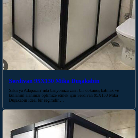
Serdivan 95X130 Mika Duşakabin
Sakarya Adapazarı’nda banyonuza zarif bir dokunuş katmak ve
kullanım alanınızı optimize etmek için Serdivan 95X130 Mika
Duşakabin ideal bir seçimdir.…