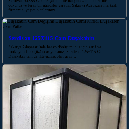
Serdivan 90X85 Cam Duşakabin ile banyonuzda modern bir
dokunuş ve ferah bir atmosfer yaratın. Sakarya Adapazarı merkezli
firmamız, yaşam alanlarınızı…
Serdivan 125X115 Cam Duşakabin
Sakarya Adapazarı’nda banyo dönüşümünüz için zarif ve
fonksiyonel bir çözüm arıyorsanız, Serdivan 125×115 Cam
Duşakabin tam da ihtiyacınız olan ürün…