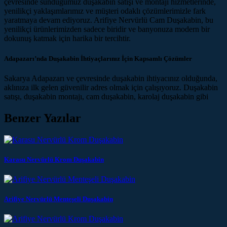
çevresinde sunduğumuz duşakabin satışı ve montajı hizmetlerinde,
yenilikçi yaklaşımlarımız ve müşteri odaklı çözümlerimizle fark
yaratmaya devam ediyoruz. Arifiye Nervürlü Cam Duşakabin, bu
yenilikçi ürünlerimizden sadece biridir ve banyonuza modern bir
dokunuş katmak için harika bir tercihtir.
Adapazarı’nda Duşakabin İhtiyaçlarınız İçin Kapsamlı Çözümler
Sakarya Adapazarı ve çevresinde duşakabin ihtiyacınız olduğunda,
aklınıza ilk gelen güvenilir adres olmak için çalışıyoruz. Duşakabin
satışı, duşakabin montajı, cam duşakabin, karolaj duşakabin gibi
Benzer Yazılar
Karasu Nervürlü Krom Duşakabin
Arifiye Nervürlü Menteşeli Duşakabin