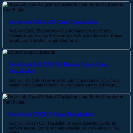
Serdivan 130X125 Cam Duşakabin
Serdivan 130X125 Cam Duşakabin ile banyonuza modern bir
dokunuş katın. Sakarya Adapazarı’nın önde gelen duşakabin firması
olarak, yaşam alanlarınızı güzelleştirecek…
Serdivan 110 CM İki Duvar Arası Cam
Duşakabin
Serdivan 110 CM İki Duvar Arası Cam Duşakabin ile banyonuzda
modern bir dokunuş ve ferah bir yaşam alanı yaratın. Adapazarı…
Serdivan 75X110 Cam Duşakabin
Serdivan 75X110 Cam Duşakabin ile banyo deneyiminizi bir üst
seviyeye taşıyın. Estetik ve fonksiyonelliği bir arada sunan bu özel
model,…