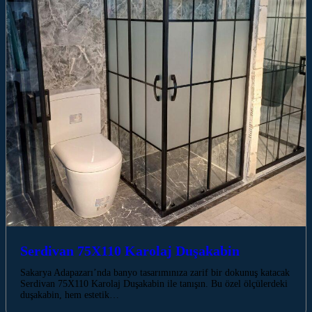
Serdivan 75X110 Karolaj Duşakabin
Sakarya Adapazarı’nda banyo tasarımınıza zarif bir dokunuş katacak
Serdivan 75X110 Karolaj Duşakabin ile tanışın. Bu özel ölçülerdeki
duşakabin, hem estetik…