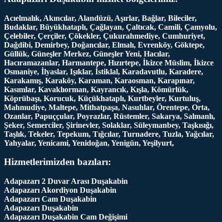
Acıelmalık, Akıncılar, Alandüzü, Aşırlar, Bağlar, Bileciler,
Budaklar, Büyükhataplı, Çağlayan, Çaltıcak, Camili, Çamyolu,
Çelebiler, Çerçiler, Çökekler, Çukurahmediye, Cumhuriyet,
Dağdibi, Demirbey, Doğancılar, Elmalı, Evrenköy, Göktepe,
Güllük, Güneşler Merkez, Güneşler Yeni, Hacılar,
Hacıramazanlar, Harmantepe, Hızırtepe, İkizce Müslim, İkizce
Osmaniye, İlyaslar, Işıklar, İstiklal, Karadavutlu, Karadere,
Karakamış, Karaköy, Karaman, Karaosman, Karapınar,
Kasımlar, Kavaklıorman, Kayrancık, Kışla, Kömürlük,
Köprübaşı, Korucuk, Küçükhataplı, Kurtbeyler, Kurtuluş,
Mahmudiye, Maltepe, Mithatpaşa, Nasuhlar, Örentepe, Orta,
Ozanlar, Papuççular, Poyrazlar, Rüstemler, Sakarya, Salmanlı,
Şeker, Semerciler, Şirinevler, Solaklar, Süleymanbey, Taşkısığı,
Taşlık, Tekeler, Tepekum, Tığcılar, Turnadere, Tuzla, Yağcılar,
Yahyalar, Yenicami, Yenidoğan, Yenigün, Yeşilyurt,
Hizmetlerimizden bazıları:
Adapazarı 2 Duvar Arası Duşakabin
Adapazarı Akordiyon Duşakabin
Adapazarı Cam Duşakabin
Adapazarı Duşakabin
Adapazarı Duşakabin Cam Değişimi