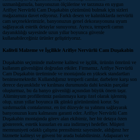
uzmanlığımızla, banyonuzun ölçülerine ve tarzınıza en uygun
Arifiye Nervürlü Cam Duşakabin çözümünü bulmak için sizleri
mağazamıza davet ediyoruz. Farklı desen ve kalınlıklarda nervürlü
cam seçeneklerimizle, banyonuzun genel dekorasyonuna uyum
sağlayacak estetik detaylar sunuyoruz. Ayrıca, temperli camın
dayanıklılığı sayesinde uzun yıllar boyunca güvenle
kullanabileceğiniz ürünler geliştiriyoruz.
Kaliteli Malzeme ve İşçilikle Arifiye Nervürlü Cam Duşakabin
Duşakabin seçiminde malzeme kalitesi ve işçilik, ürünün ömrünü ve
kullanım güvenliğini doğrudan etkiler. Firmamız, Arifiye Nervürlü
Cam Duşakabin üretiminde ve montajında en yüksek standartları
benimsemektedir. Kullandığımız temperli camlar, darbelere karşı son
derece dayanıklıdır ve kırılması durumunda dahi keskin parçalar
oluşturmaz, bu da banyo güvenliği açısından büyük önem taşır.
Alüminyum profillerimiz paslanmaya karşı özel olarak işlenmiş
olup, uzun yıllar boyunca ilk günkü görünümünü korur. Su
sızdırmazlık contalarımız, en üst düzeyde su yalıtımı sağlayarak
banyonuzun kuru kalmasını garanti eder. Arifiye Nervürlü Cam
Duşakabin montajında görev alan ekibimiz, her bir detaya özen
göstererek, estetik kusurları en aza indirmeyi hedefler. Müşteri
memnuniyeti odaklı çalışma prensibimiz sayesinde, aldığınız her
hizmette kaliteyi ve güveni bir arada bulabilirsiniz. Adapazarı ve