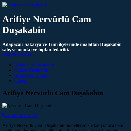
Arifiye Nervürlü Cam
Duşakabin
Adapazarı Sakarya ve Tüm ilçelerinde imalattan Duşakabin
satış ve montaj ve toptan tedariki.
0543 501 54 34
Main Navigation
Adapazarı Duşakabin
Karasu Duşakabin
Hendek Duşakabin
İletişim
Arifiye Nervürlü Cam Duşakabin
0543 501 54 34
Arifiye Nervürlü Cam Duşakabin modellerimizle banyonuza hem
şıklık hem de fonksiyonellik katın. Sakarya Adapazarı’nın önde