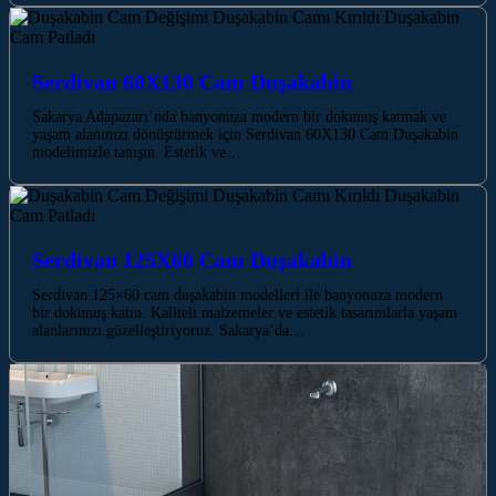
Serdivan 60X130 Cam Duşakabin
Sakarya Adapazarı’nda banyonuza modern bir dokunuş katmak ve
yaşam alanınızı dönüştürmek için Serdivan 60X130 Cam Duşakabin
modelimizle tanışın. Estetik ve…
Serdivan 125X60 Cam Duşakabin
Serdivan 125×60 cam duşakabin modelleri ile banyonuza modern
bir dokunuş katın. Kaliteli malzemeler ve estetik tasarımlarla yaşam
alanlarınızı güzelleştiriyoruz. Sakarya’da…