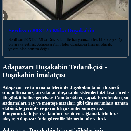
Serdivan 80X125 Mika Duşakabin
Serdivan 80X125 Mika Duşakabin ile banyonuzda ferahlık ve şıklığı
bir araya getirin. Adapazarı’nın lider duşakabin firması olarak,
yaşam alanlarınıza değer…
Adapazarı Duşakabin Tedarikçisi -
Duşakabin İmalatçısı
Adapazarı ve tüm mahallelerinde duşakabin tamiri hizmeti
sunan firmamız, arızalanan duşakabin sistemlerinizi kısa sürede
ilk günkü haline getiriyor. Cam kırıkları, kapak bozulmaları, su
sızdırmaları, ray ve menteşe arızaları gibi tüm sorunlara uzman
ekibimizle yerinde ve garantili çözümler sunuyoruz.
Banyonuzda hijyen ve konforu yeniden sağlamak için bize
ulaşın; Adapazarı’nda güvenilir hizmetin adresi biziz.
Adapazarı Duşakabin hizmet bölgelerimiz: