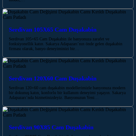
Serdivan 105X65 Cam Duşakabin
Serdivan 105×65 Cam Duşakabin ile banyonuza zarafet ve
fonksiyonellik katın. Sakarya Adapazarı’nın önde gelen duşakabin
firması olarak, banyo deneyiminizi bir…
Serdivan 120X60 Cam Duşakabin
Serdivan 120×60 cam duşakabin modellerimizle banyonuza modern
bir dokunuş katın, konforlu bir kullanım deneyimi yaşayın. Sakarya
Adapazarı’nda hizmetinizdeyiz. Banyonuzun Yeni…
Serdivan 90X85 Cam Duşakabin