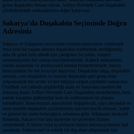
gelen duşakabin firması olarak, Arifiye Nervürlü Cam Duşakabin
çözümlerimizle mekanlarınıza değer katıyoruz.
Sakarya’da Duşakabin Seçiminde Doğru
Adresiniz
Sakarya ve Adapazarı çevresinde evinizin banyosunu yenilemek
veya yeni bir yaşam alanına duşakabin kurdurmak istediğinizde,
akla ilk gelen isim olmak için çıktığımız bu yolda, müşteri
memnuniyetini her zaman önceliklendirdik. Kaliteli malzemeler,
estetik tasarımlar ve profesyonel montaj hizmetlerimizle, banyo
deneyiminizi bir üst seviyeye taşıyoruz. Duşakabin satışı, duşakabin
montajı, cam duşakabin ve karolaj duşakabin gibi geniş ürün
yelpazemizle her zevke ve her bütçeye uygun çözümler sunuyoruz.
Özellikle son yıllarda popülerliği artan ve banyolara modern bir
dokunuş katan Arifiye Nervürlü Cam Duşakabin modellerimiz, hem
estetik kaygıları gidermekte hem de mahremiyeti ön planda
tutmaktadır. Banyonuzun atmosferini değiştirecek, suya dayanıklı ve
uzun ömürlü duşakabin çözümlerimiz için bizi tercih etmeniz, kalite
ve güveni bir arada bulacağınız anlamına gelir. Adapazarı merkezli
firmamız, Sakarya’nın tüm ilçelerine ve çevresine hizmet
vermektedir. Evinizin veya iş yerinizin banyo dekorasyonunda fark
yaratmak, fonksiyonel ve estetik bir duş alanı oluşturmak için