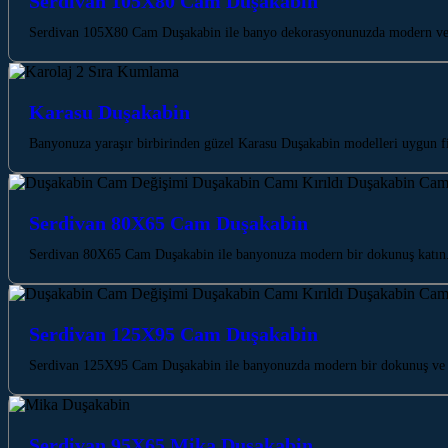
Serdivan 105X80 Cam Duşakabin
Serdivan 105X80 Cam Duşakabin ile banyo dekorasyonunuzda modern ve şı
Karasu Duşakabin
Banyonuza yaraşır birbirinden güzel Karasu Duşakabin modelleri uygun fi
Serdivan 80X65 Cam Duşakabin
Serdivan 80X65 Cam Duşakabin ile banyonuza modern bir dokunuş katın. 
Serdivan 125X95 Cam Duşakabin
Serdivan 125X95 Cam Duşakabin ile banyonuzda modern bir dokunuş ve f
Serdivan 95X65 Mika Duşakabin