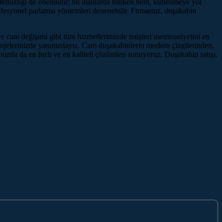
nin temizliği de önemlidir; bu alanlarda biriken nem, küflenmeye yol
ofesyonel parlatma yöntemleri denenebilir. Firmamız, duşakabin
ı ve cam değişimi gibi tüm hizmetlerimizde müşteri memnuniyetini en
rojelerinizde yanınızdayız. Cam duşakabinlerin modern çizgilerinden,
nızda da en hızlı ve en kaliteli çözümleri sunuyoruz. Duşakabin satışı,