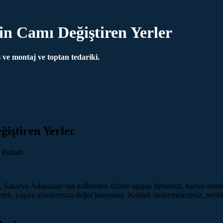
n Camı Değiştiren Yerler
ve montaj ve toptan tedariki.
iştiren Yerler
Sakarya Adapazarı’nın kalbinden sizlere ulaşan firmamız, banyo estetiği
rek, yaşam alanlarınıza değer katıyoruz. Kaliteli malzemelerimiz, tecrü