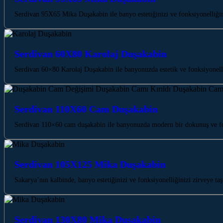
Serdivan 95X65 Mika Duşakabin ile banyo estetiğinizi ve fonksiyonelliği
Serdivan 60X80 Karolaj Duşakabin
Serdivan 60×80 Karolaj Duşakabin ile banyonuzda estetik ve fonksiyonell
Serdivan 110X60 Cam Duşakabin
Serdivan 110×60 cam duşakabin ile banyonuzda modern bir dokunuş ve fo
Serdivan 105X125 Mika Duşakabin
Sakarya’nın kalbinde, banyo estetiğinizi ve fonksiyonelliğinizi zirvey
Serdivan 130X80 Mika Duşakabin