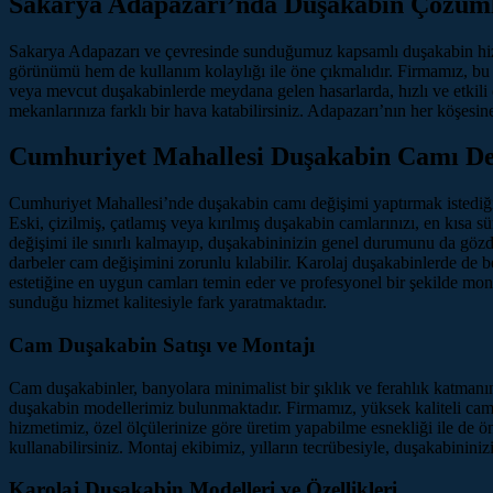
Sakarya Adapazarı’nda Duşakabin Çözüml
Sakarya Adapazarı ve çevresinde sunduğumuz kapsamlı duşakabin hizme
görünümü hem de kullanım kolaylığı ile öne çıkmalıdır. Firmamız, bu do
veya mevcut duşakabinlerde meydana gelen hasarlarda, hızlı ve etkili ç
mekanlarınıza farklı bir hava katabilirsiniz. Adapazarı’nın her köşesi
Cumhuriyet Mahallesi Duşakabin Camı Deği
Cumhuriyet Mahallesi’nde duşakabin camı değişimi yaptırmak istediğini
Eski, çizilmiş, çatlamış veya kırılmış duşakabin camlarınızı, en kısa
değişimi ile sınırlı kalmayıp, duşakabininizin genel durumunu da göz
darbeler cam değişimini zorunlu kılabilir. Karolaj duşakabinlerde de b
estetiğine en uygun camları temin eder ve profesyonel bir şekilde mon
sunduğu hizmet kalitesiyle fark yaratmaktadır.
Cam Duşakabin Satışı ve Montajı
Cam duşakabinler, banyolara minimalist bir şıklık ve ferahlık katmanı
duşakabin modellerimiz bulunmaktadır. Firmamız, yüksek kaliteli cam
hizmetimiz, özel ölçülerinize göre üretim yapabilme esnekliği ile de 
kullanabilirsiniz. Montaj ekibimiz, yılların tecrübesiyle, duşakabininiz
Karolaj Duşakabin Modelleri ve Özellikleri