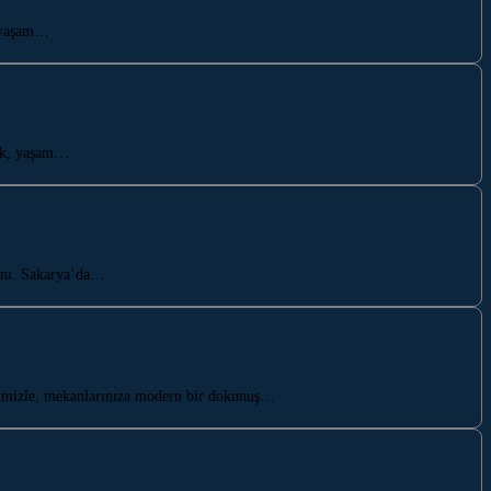
, yaşam…
rak, yaşam…
anı. Sakarya’da…
elimizle, mekanlarınıza modern bir dokunuş…