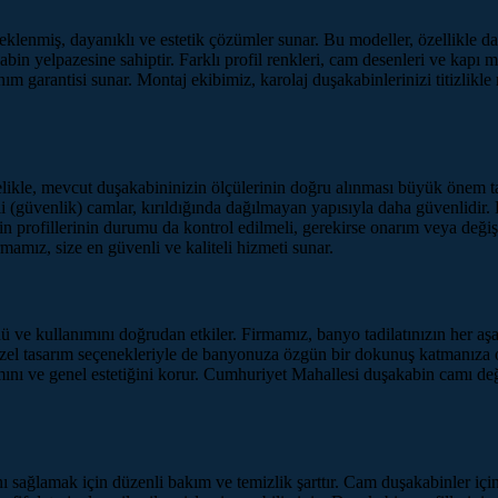
eklenmiş, dayanıklı ve estetik çözümler sunar. Bu modeller, özellikle 
abin yelpazesine sahiptir. Farklı profil renkleri, cam desenleri ve kapı
anım garantisi sunar. Montaj ekibimiz, karolaj duşakabinlerinizi titizli
elikle, mevcut duşakabininizin ölçülerinin doğru alınması büyük önem ta
li (güvenlik) camlar, kırıldığında dağılmayan yapısıyla daha güvenlidir
n profillerinin durumu da kontrol edilmeli, gerekirse onarım veya değiş
mamız, size en güvenli ve kaliteli hizmeti sunar.
ve kullanımını doğrudan etkiler. Firmamız, banyo tadilatınızın her aş
l tasarım seçenekleriyle de banyonuza özgün bir dokunuş katmanıza ola
ını ve genel estetiğini korur. Cumhuriyet Mahallesi duşakabin camı değiş
ağlamak için düzenli bakım ve temizlik şarttır. Cam duşakabinler için ö