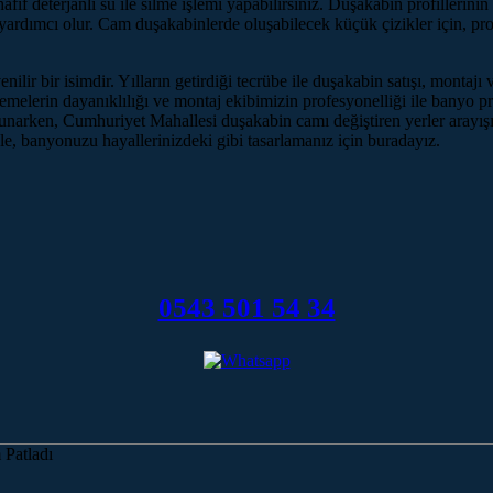
 hafif deterjanlı su ile silme işlemi yapabilirsiniz. Duşakabin profilleri
yardımcı olur. Cam duşakabinlerde oluşabilecek küçük çizikler için, pr
ir bir isimdir. Yılların getirdiği tecrübe ile duşakabin satışı, montaj
melerin dayanıklılığı ve montaj ekibimizin profesyonelliği ile banyo p
sunarken, Cumhuriyet Mahallesi duşakabin camı değiştiren yerler arayışı
e, banyonuzu hayallerinizdeki gibi tasarlamanız için buradayız.
0543 501 54 34