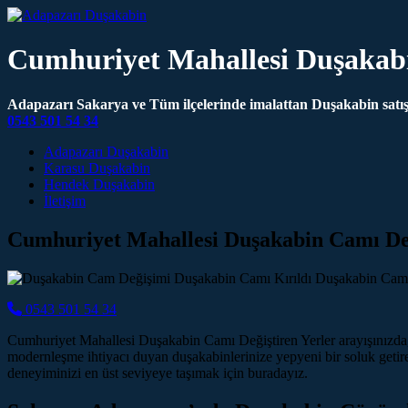
Cumhuriyet Mahallesi Duşakabi
Adapazarı Sakarya ve Tüm ilçelerinde imalattan Duşakabin satış 
0543 501 54 34
Main Navigation
Adapazarı Duşakabin
Karasu Duşakabin
Hendek Duşakabin
İletişim
Cumhuriyet Mahallesi Duşakabin Camı Değ
0543 501 54 34
Cumhuriyet Mahallesi Duşakabin Camı Değiştiren Yerler arayışınızda, 
modernleşme ihtiyacı duyan duşakabinlerinize yepyeni bir soluk getire
deneyiminizi en üst seviyeye taşımak için buradayız.