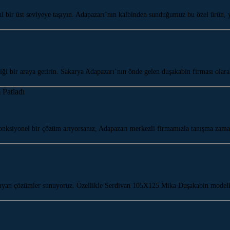
ni bir üst seviyeye taşıyın. Adapazarı’nın kalbinden sunduğumuz bu özel ürün
iği bir araya getirin. Sakarya Adapazarı’nın önde gelen duşakabin firması ola
nksiyonel bir çözüm arıyorsanız, Adapazarı merkezli firmamızla tanışma zam
e taşıyan çözümler sunuyoruz. Özellikle Serdivan 105X125 Mika Duşakabin mod