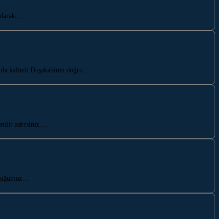
 olarak,…
a’da kaliteli Duşakabinin doğru…
nilir adresiniz.…
unduğumuz…