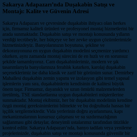
Sakarya Adapazarı’nda Duşakabin Satışı ve
Montajı: Kalite ve Güvenin Adresi
Sakarya Adapazarı ve çevresinde duşakabin ihtiyacı olan herkes
için, firmamız kaliteli ürünleri ve profesyonel montaj hizmetlerini bir
arada sunmaktadır. Duşakabin satışı ve montajı konusunda yılların
verdiği tecrübeyle, her bütçeye ve her zevke uygun çözümlerimizle
hizmetinizdeyiz. Banyolarınızın boyutuna, şekline ve
dekorasyonuna en uygun duşakabin modelini seçmenize yardımcı
olurken, aynı zamanda montaj sürecini de en hızlı ve en sorunsuz
şekilde tamamlıyoruz. Cam duşakabinlerimiz, modern ve şık
tasarımlarıyla banyolarınıza ferahlık katarken, karolaj duşakabin
seçeneklerimiz ise daha klasik ve zarif bir görünüm sunar. Demirbey
Mahallesi duşakabin zemin yapımı ve izolasyon gibi temel yapısal
işlemlerin yanı sıra, duşakabinlerin kendisinin de kalitesi büyük
önem taşır. Firmamız, dayanıklı ve uzun ömürlü malzemelerden
üretilmiş, TSE standartlarına uygun duşakabinleri müşterilerine
sunmaktadır. Montaj ekibimiz, her bir duşakabin modelinin kendine
özgü montaj gereksinimlerini bilmekte ve bu doğrultuda hassas bir
işçilik sergilemektedir. Vida yerlerinin doğru ayarlanması, kapı
mekanizmalarının kusursuz çalışması ve su sızdırmazlığının
sağlanması gibi detaylar, deneyimli ustalarımız tarafından titizlikle
kontrol edilir. Sakarya Adapazarı’nda, banyo tadilatı veya yenileme
projelerinizde, duşakabin satışı ve montajı konusunda güvenilir bir