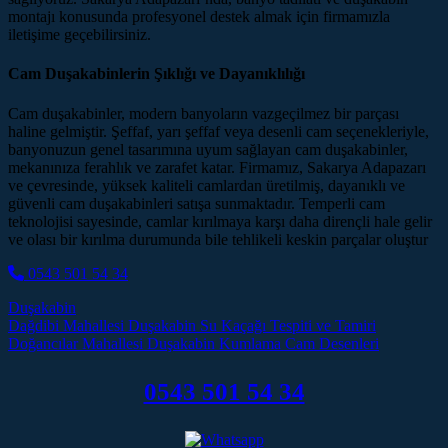
montajı konusunda profesyonel destek almak için firmamızla
iletişime geçebilirsiniz.
Cam Duşakabinlerin Şıklığı ve Dayanıklılığı
Cam duşakabinler, modern banyoların vazgeçilmez bir parçası
haline gelmiştir. Şeffaf, yarı şeffaf veya desenli cam seçenekleriyle,
banyonuzun genel tasarımına uyum sağlayan cam duşakabinler,
mekanınıza ferahlık ve zarafet katar. Firmamız, Sakarya Adapazarı
ve çevresinde, yüksek kaliteli camlardan üretilmiş, dayanıklı ve
güvenli cam duşakabinleri satışa sunmaktadır. Temperli cam
teknolojisi sayesinde, camlar kırılmaya karşı daha dirençli hale gelir
ve olası bir kırılma durumunda bile tehlikeli keskin parçalar oluştur
0543 501 54 34
Duşakabin
Post navigation
Dağdibi Mahallesi Duşakabin Su Kaçağı Tespiti ve Tamiri
Doğancılar Mahallesi Duşakabin Kumlama Cam Desenleri
0543 501 54 34