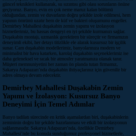
güncel teknikleri kullanarak, su sızıntısı gibi olası sorunların önüne
geçiyoruz. Banyo, evin en çok neme maruz kalan bölümü
olduğundan, zemin ve duvarların doğru şekilde izole edilmesi, hem
yapının ömrünü uzatır hem de küf ve bakteri oluşumunu engeller.
Demirbey Mahallesi duşakabin zemin yapımı ve izolasyon
hizmetlerimiz, bu hassas dengeyi en iyi şekilde kurmanızı sağlar.
Duşakabin montajı, uzmanlık gerektiren bir süreçtir ve firmamızın
deneyimli ekibi, her detayı titizlikle ele alarak kusursuz bir işçilik
sunar. Cam duşakabin modellerimiz, banyolarınıza modern ve
minimalist bir hava katarken, karolaj duşakabin seçeneklerimiz ise
daha geleneksel ve sıcak bir atmosfer yaratmanıza olanak tanır.
Müşteri memnuniyetini her zaman ön planda tutan firmamız,
Sakarya Adapazarı’nda duşakabin ihtiyaçlarınız için güvenilir bir
adres olmaya devam edecektir.
Demirbey Mahallesi Duşakabin Zemin
Yapımı ve İzolasyon: Kusursuz Banyo
Deneyimi İçin Temel Adımlar
Banyo tadilatı sürecinde en kritik aşamalardan biri, duşakabinlerin
zemininin doğru bir şekilde hazırlanması ve etkili bir izolasyonun
sağlanmasıdır. Sakarya Adapazarı’nda, özellikle Demirbey
Mahallesi’nde bu konuda sunduğumuz profesyonel hizmetlerle,