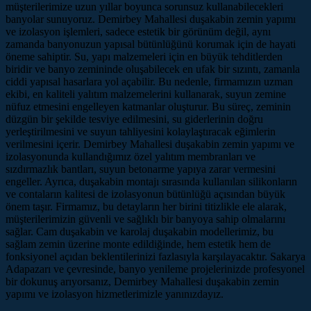
müşterilerimize uzun yıllar boyunca sorunsuz kullanabilecekleri
banyolar sunuyoruz. Demirbey Mahallesi duşakabin zemin yapımı
ve izolasyon işlemleri, sadece estetik bir görünüm değil, aynı
zamanda banyonuzun yapısal bütünlüğünü korumak için de hayati
öneme sahiptir. Su, yapı malzemeleri için en büyük tehditlerden
biridir ve banyo zemininde oluşabilecek en ufak bir sızıntı, zamanla
ciddi yapısal hasarlara yol açabilir. Bu nedenle, firmamızın uzman
ekibi, en kaliteli yalıtım malzemelerini kullanarak, suyun zemine
nüfuz etmesini engelleyen katmanlar oluşturur. Bu süreç, zeminin
düzgün bir şekilde tesviye edilmesini, su giderlerinin doğru
yerleştirilmesini ve suyun tahliyesini kolaylaştıracak eğimlerin
verilmesini içerir. Demirbey Mahallesi duşakabin zemin yapımı ve
izolasyonunda kullandığımız özel yalıtım membranları ve
sızdırmazlık bantları, suyun betonarme yapıya zarar vermesini
engeller. Ayrıca, duşakabin montajı sırasında kullanılan silikonların
ve contaların kalitesi de izolasyonun bütünlüğü açısından büyük
önem taşır. Firmamız, bu detayların her birini titizlikle ele alarak,
müşterilerimizin güvenli ve sağlıklı bir banyoya sahip olmalarını
sağlar. Cam duşakabin ve karolaj duşakabin modellerimiz, bu
sağlam zemin üzerine monte edildiğinde, hem estetik hem de
fonksiyonel açıdan beklentilerinizi fazlasıyla karşılayacaktır. Sakarya
Adapazarı ve çevresinde, banyo yenileme projelerinizde profesyonel
bir dokunuş arıyorsanız, Demirbey Mahallesi duşakabin zemin
yapımı ve izolasyon hizmetlerimizle yanınızdayız.