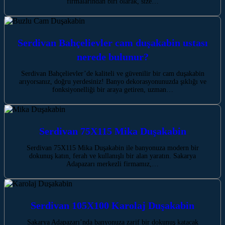
firmalarından biri olarak, size…
Serdivan Bahçelievler cam duşakabin ustası
nerede bulunur?
Serdivan Bahçelievler’de kaliteli ve güvenilir bir cam duşakabin
arıyorsanız, doğru yerdesiniz! Banyo dekorasyonunuzda şıklığı ve
fonksiyonelliği bir araya getiren, uzman…
Serdivan 75X115 Mika Duşakabin
Serdivan 75X115 Mika Duşakabin ile banyonuza modern bir
dokunuş katın, ferah ve kullanışlı bir alan yaratın. Sakarya
Adapazarı merkezli firmamız,…
Serdivan 105X100 Karolaj Duşakabin
Sakarya Adapazarı’nda banyonuza zarif bir dokunuş katacak