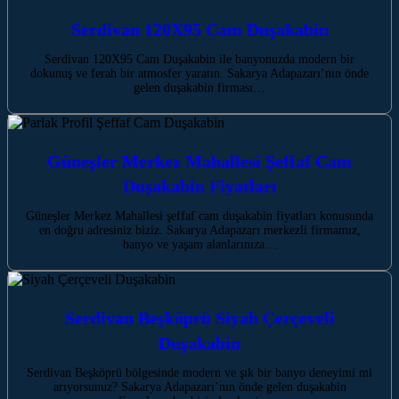
Serdivan 120X95 Cam Duşakabin
Serdivan 120X95 Cam Duşakabin ile banyonuzda modern bir
dokunuş ve ferah bir atmosfer yaratın. Sakarya Adapazarı’nın önde
gelen duşakabin firması…
Güneşler Merkez Mahallesi Şeffaf Cam
Duşakabin Fiyatları
Güneşler Merkez Mahallesi şeffaf cam duşakabin fiyatları konusunda
en doğru adresiniz biziz. Sakarya Adapazarı merkezli firmamız,
banyo ve yaşam alanlarınıza…
Serdivan Beşköprü Siyah Çerçeveli
Duşakabin
Serdivan Beşköprü bölgesinde modern ve şık bir banyo deneyimi mi
arıyorsunuz? Sakarya Adapazarı’nın önde gelen duşakabin