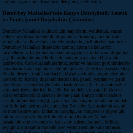
partner arıyorsanız, firmamızla iletişime geçebilirsiniz.
Demirbey Mahallesi’nde Banyo Dönüşümü: Estetik
ve Fonksiyonel Duşakabin Çözümleri
Demirbey Mahallesi sakinleri için banyolarını yenilemek, yaşam
kalitesini artırmanın önemli bir yoludur. Firmamız, bu dönüşüm
sürecinde estetik ve fonksiyonel duşakabin çözümleriyle yanınızda.
Demirbey Mahallesi duşakabin zemin yapımı ve izolasyon
hizmetlerimiz, banyonuzun temelini sağlamlaştırırken, sunduğumuz
çeşitli duşakabin modelleriyle de banyonuza yepyeni bir soluk
getiriyoruz. Cam duşakabinlerimiz, şeffaf ve modern görünümleriyle
banyolarınızı daha geniş ve aydınlık gösterir. Farklı cam seçenekleri
(buzlu, desenli, renkli camlar) ile kişisel zevkinize uygun çözümler
üretebiliriz. Karolaj duşakabinlerimiz ise, panelli yapıları ve çeşitli
renk/desen seçenekleriyle daha klasik ve sıcak bir banyo atmosferi
yaratmak isteyenler için idealdir. Bu modeller, dayanıklılıkları ve
kolay temizlenebilirlikleri ile de öne çıkar. Banyo tadilatı sadece
estetik bir yenileme değil, aynı zamanda banyonun kullanımını daha
konforlu hale getirmeyi de amaçlar. Bu nedenle, duşakabin seçimi
ve montajı sırasında, kullanım kolaylığı, su tahliyesi ve hijyen gibi
faktörler de göz önünde bulundurulur. Demirbey Mahallesi
duşakabin zemin yapımı ve izolasyon çalışmalarımızla birlikte,
seçtiğiniz duşakabin modelinin en verimli şekilde kullanılmasını
sağlıyoruz. Sakarya Adapazarı’nda, banyo tadilatı ve duşakabin