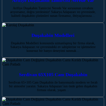
Arifiye Duşakabin Tamircisi Nerede Var
Arifiye Duşakabin Tamircisi Nerede Var sorusunun cevabını
arıyorsanız, doğru yerdesiniz! Sakarya Adapazarı ve çevresinde,
kaliteli duşakabin çözümleri sunan firmamız, ihtiyaçlarınıza…
Duşakabin Modelleri
Duşakabin Modelleri konusunda uzmanlaşmış bir firma olarak,
Sakarya Adapazarı ve çevresindeki ev sahiplerine ve işletmelere
kusursuz bir banyo deneyimi sunmak…
Serdivan 65X105 Cam Duşakabin
Serdivan 65×105 Cam Duşakabin ile banyonuzda modern ve ferah
bir atmosfer yaratın. Sakarya Adapazarı’nın önde gelen duşakabin
firması olarak, yaşam…