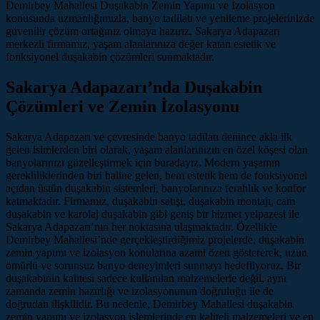
Demirbey Mahallesi Duşakabin Zemin Yapımı ve İzolasyon
konusunda uzmanlığımızla, banyo tadilatı ve yenileme projelerinizde
güvenilir çözüm ortağınız olmaya hazırız. Sakarya Adapazarı
merkezli firmamız, yaşam alanlarınıza değer katan estetik ve
fonksiyonel duşakabin çözümleri sunmaktadır.
Sakarya Adapazarı’nda Duşakabin
Çözümleri ve Zemin İzolasyonu
Sakarya Adapazarı ve çevresinde banyo tadilatı denince akla ilk
gelen isimlerden biri olarak, yaşam alanlarınızın en özel köşesi olan
banyolarınızı güzelleştirmek için buradayız. Modern yaşamın
gerekliliklerinden biri haline gelen, hem estetik hem de fonksiyonel
açıdan üstün duşakabin sistemleri, banyolarınıza ferahlık ve konfor
katmaktadır. Firmamız, duşakabin satışı, duşakabin montajı, cam
duşakabin ve karolaj duşakabin gibi geniş bir hizmet yelpazesi ile
Sakarya Adapazarı’nın her noktasına ulaşmaktadır. Özellikle
Demirbey Mahallesi’nde gerçekleştirdiğimiz projelerde, duşakabin
zemin yapımı ve izolasyon konularına azami özen göstererek, uzun
ömürlü ve sorunsuz banyo deneyimleri sunmayı hedefliyoruz. Bir
duşakabinin kalitesi sadece kullanılan malzemelerle değil, aynı
zamanda zemin hazırlığı ve izolasyonunun doğruluğu ile de
doğrudan ilişkilidir. Bu nedenle, Demirbey Mahallesi duşakabin
zemin yapımı ve izolasyon işlemlerinde en kaliteli malzemeleri ve en