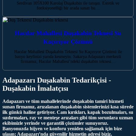
Serdivan 105X100 Karolaj Duşakabin ile tanışın. Estetik ve
fonksiyonelliği bir arada sunan bu…
Hacılar Mahallesi Duşakabin Teknesi Su
Kaçırıyor Çözümü
Hacılar Mahallesi Duşakabin Teknesi Su Kaçırıyor Çözümü ile
banyo keyfinizi yarıda kesmeyin. Sakarya Adapazarı merkezli
firmamız, Hacılar Mahallesi’ndeki duşakabin teknesi…
Adapazarı Duşakabin Tedarikçisi -
Duşakabin İmalatçısı
Adapazarı ve tüm mahallelerinde duşakabin tamiri hizmeti
sunan firmamız, arızalanan duşakabin sistemlerinizi kısa sürede
ilk günkü haline getiriyor. Cam kırıkları, kapak bozulmaları, su
sızdırmaları, ray ve menteşe arızaları gibi tüm sorunlara uzman
ekibimizle yerinde ve garantili çözümler sunuyoruz.
Banyonuzda hijyen ve konforu yeniden sağlamak için bize
ulaşın; Adapazarı’nda güvenilir hizmetin adresi biziz.