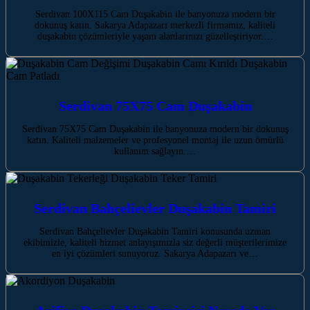
Serdivan 100X115 Cam Duşakabin ile banyonuza modern bir
dokunuş katın. Sakarya Adapazarı merkezli firmamız, kaliteli
duşakabin çözümleriyle yaşam alanlarınızı güzelleştiriyor.…
Serdivan 75X75 Cam Duşakabin
Serdivan 75X75 Cam Duşakabin ile banyonuza modern bir dokunuş
katın. Kaliteli malzemeler ve profesyonel montaj ile uzun ömürlü
kullanım sağlayın.…
Serdivan Bahçelievler Duşakabin Tamiri
Serdivan Bahçelievler Duşakabin Tamiri konusunda uzman
ekibimizle, kaliteli hizmet anlayışımızla siz değerli müşterilerimize
en iyi çözümleri sunuyoruz. Sakarya Adapazarı ve…