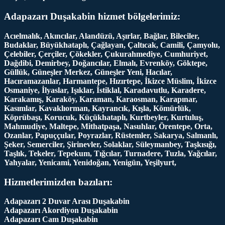
Adapazarı Duşakabin hizmet bölgelerimiz:
Acıelmalık, Akıncılar, Alandüzü, Aşırlar, Bağlar, Bileciler,
Budaklar, Büyükhataplı, Çağlayan, Çaltıcak, Camili, Çamyolu,
Çelebiler, Çerçiler, Çökekler, Çukurahmediye, Cumhuriyet,
Dağdibi, Demirbey, Doğancılar, Elmalı, Evrenköy, Göktepe,
Güllük, Güneşler Merkez, Güneşler Yeni, Hacılar,
Hacıramazanlar, Harmantepe, Hızırtepe, İkizce Müslim, İkizce
Osmaniye, İlyaslar, Işıklar, İstiklal, Karadavutlu, Karadere,
Karakamış, Karaköy, Karaman, Karaosman, Karapınar,
Kasımlar, Kavaklıorman, Kayrancık, Kışla, Kömürlük,
Köprübaşı, Korucuk, Küçükhataplı, Kurtbeyler, Kurtuluş,
Mahmudiye, Maltepe, Mithatpaşa, Nasuhlar, Örentepe, Orta,
Ozanlar, Papuççular, Poyrazlar, Rüstemler, Sakarya, Salmanlı,
Şeker, Semerciler, Şirinevler, Solaklar, Süleymanbey, Taşkısığı,
Taşlık, Tekeler, Tepekum, Tığcılar, Turnadere, Tuzla, Yağcılar,
Yahyalar, Yenicami, Yenidoğan, Yenigün, Yeşilyurt,
Hizmetlerimizden bazıları:
Adapazarı 2 Duvar Arası Duşakabin
Adapazarı Akordiyon Duşakabin
Adapazarı Cam Duşakabin