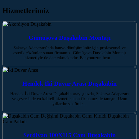
Hizmetlerimiz
Gümüşova Duşakabin Montajı
Sakarya Adapazarı’nda banyo dönüşümünüz için profesyonel ve
estetik çözümler sunan firmamız, Gümüşova Duşakabin Montajı
hizmetiyle de öne çıkmaktadır. Banyonuzun hem…
Hendek İki Duvar Arası Duşakabin
Hendek İki Duvar Arası Duşakabin arayışınızda, Sakarya Adapazarı
ve çevresinde en kaliteli hizmeti sunan firmamız ile tanışın. Uzun
yıllardır sektörde…
Serdivan 100X115 Cam Duşakabin