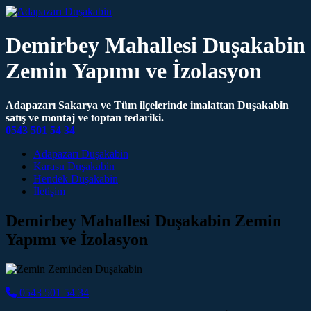
Demirbey Mahallesi Duşakabin
Zemin Yapımı ve İzolasyon
Adapazarı Sakarya ve Tüm ilçelerinde imalattan Duşakabin
satış ve montaj ve toptan tedariki.
0543 501 54 34
Main Navigation
Adapazarı Duşakabin
Karasu Duşakabin
Hendek Duşakabin
İletişim
Demirbey Mahallesi Duşakabin Zemin
Yapımı ve İzolasyon
0543 501 54 34