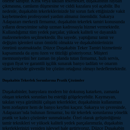
öneme sahiptir. Kırık veya takılan tekerlekler, duşakabinin raydan
çıkmasına, camların düşmesine ve ciddi kazalara yol açabilir. Bu
nedenle, duşakabin tekerleklerinizde bir sorun fark ettiğinizde vakit
kaybetmeden profesyonel yardım almanız önemlidir. Sakarya
Adapazarı merkezli firmamız, duşakabin tekerlek tamiri konusunda
yılların deneyimine sahip uzman kadrosuyla hizmet vermektedir.
Kullandığımız tüm yedek parçalar, yüksek kaliteli ve dayanıklı
malzemelerden seçilmektedir. Bu sayede, yaptığımız tamir ve
değişim işlemleri uzun ömürlü olmakta ve duşakabinlerinizin
ömrünü uzatmaktadır. Düzce Duşakabin Teker Tamiri hizmetimiz
kapsamında da aynı özen ve titizliği gösteriyoruz. Müşteri
memnuniyetini her zaman ön planda tutan firmamız, hızlı servis,
uygun fiyat ve garantili işçilik sunarak banyo tadilatı ve onarım
süreçlerinizde güvenilir bir çözüm ortağınız olmayı hedeflemektedir.
Duşakabin Tekerlek Sorunlarına Pratik Çözümler
Duşakabinler, banyolara modern bir dokunuş katarken, zamanla
oluşan tekerlek sorunları bu estetiği gölgeleyebilir. Kaymayan,
takılan veya gürültülü çalışan tekerlekler, duşakabinin kullanımını
hem zorlaştırır hem de banyo keyfini kaçırır. Sakarya ve çevresinde,
Adapazarı’nda bulunan firmamız, bu tür tekerlek sorunlarına yönelik
pratik ve kalıcı çözümler sunmaktadır. Özel olarak geliştirdiğimiz
tamir teknikleri ve yüksek kaliteli yedek parçalarımızla, duşakabin
tekerleklerinizi yeniden işlevsel hale getiriyoruz. Düzce Duşakabin