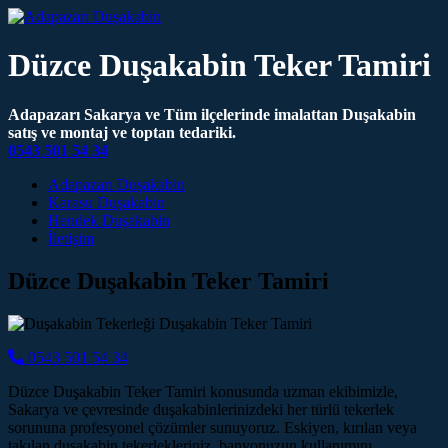
Düzce Duşakabin Teker Tamiri
Adapazarı Sakarya ve Tüm ilçelerinde imalattan Duşakabin
satış ve montaj ve toptan tedariki.
0543 501 54 34
Main Navigation
Adapazarı Duşakabin
Karasu Duşakabin
Hendek Duşakabin
İletişim
Düzce Duşakabin Teker Tamiri
0543 501 54 34
Düzce Duşakabin Teker Tamiri konusunda uzman ekibimizle,
Sakarya ve çevresinde duşakabinlerinizdeki her türlü tekerlek
sorununa profesyonel çözümler sunuyoruz. Eskiyen, kırılan veya
takılan duşakabin tekerlekleriniz, banyonuzun kullanımını