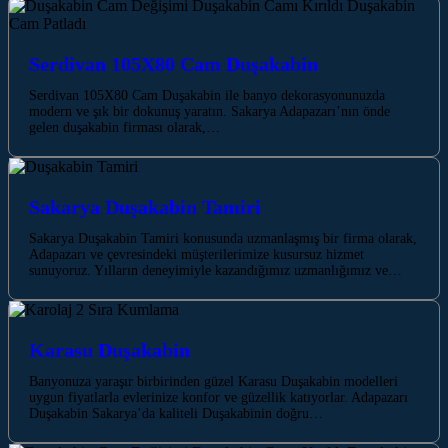
Serdivan 105X80 Cam Duşakabin
Serdivan 105X80 Cam Duşakabin ile banyo dekorasyonunuzda
modern ve şık bir dokunuş yaratın. Sakarya Adapazarı’nın önde
gelen duşakabin firması olarak,…
Sakarya Duşakabin Tamiri
Sakarya Duşakabin Tamiri konusunda uzmanlaşmış bir firma olarak,
Adapazarı ve çevresindeki müşterilerimize kusursuz hizmet
sunuyoruz. Yılların deneyimiyle kazandığımız uzmanlığımız ve…
Karasu Duşakabin
Banyonuza yaraşır birbirinden güzel Karasu Duşakabin modelleri
uygun fiyatlarla evlerinize konfor ve güzellik katıyorlar. Adapazarı
Duşakabin Sakarya’da kaliteli Duşakabinin doğru…