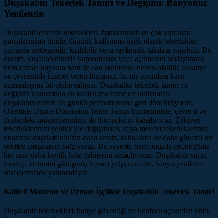
Duşakabin Tekerlek Tamiri ve Değişimi: Banyonuz
Yenilensin
Duşakabinlerinizin tekerlekleri, banyonuzun en çok yıpranan
parçalarından biridir. Günlük kullanıma bağlı olarak tekerlekler
zamanla sertleşebilir, kırılabilir veya raylarında takılma yapabilir. Bu
durum, duşakabininizin kapanmasını veya açılmasını zorlaştırarak
hem zaman kaybına hem de can sıkıntısına neden olabilir. Sakarya
ve çevresinde hizmet veren firmamız, bu tür sorunlara karşı
uzmanlaşmış bir ekibe sahiptir. Duşakabin tekerlek tamiri ve
değişimi konusunda en kaliteli malzemeleri kullanarak,
duşakabinlerinizi ilk günkü performansına geri döndürüyoruz.
Özellikle Düzce Duşakabin Teker Tamiri hizmetimizle, çevre il ve
ilçelerdeki müşterilerimizin de ihtiyaçlarını karşılıyoruz. Eskiyen
tekerleklerinizi yenileriyle değiştirerek veya mevcut tekerleklerinizi
onararak duşakabininizin daha sessiz, daha akıcı ve daha güvenli bir
şekilde çalışmasını sağlıyoruz. Bu sayede, banyonuzda geçirdiğiniz
her anın daha keyifli hale gelmesini amaçlıyoruz. Duşakabin satışı,
montajı ve tamiri gibi geniş hizmet yelpazemizle, banyo yenileme
süreçlerinizde yanınızdayız.
Kaliteli Malzeme ve Uzman İşçilikle Duşakabin Tekerlek Tamiri
Duşakabin tekerlekleri, banyo güvenliği ve konforu açısından kritik