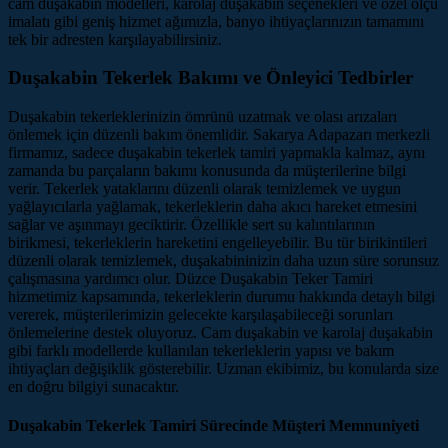
cam duşakabin modelleri, karolaj duşakabin seçenekleri ve özel ölçü
imalatı gibi geniş hizmet ağımızla, banyo ihtiyaçlarınızın tamamını
tek bir adresten karşılayabilirsiniz.
Duşakabin Tekerlek Bakımı ve Önleyici Tedbirler
Duşakabin tekerleklerinizin ömrünü uzatmak ve olası arızaları
önlemek için düzenli bakım önemlidir. Sakarya Adapazarı merkezli
firmamız, sadece duşakabin tekerlek tamiri yapmakla kalmaz, aynı
zamanda bu parçaların bakımı konusunda da müşterilerine bilgi
verir. Tekerlek yataklarını düzenli olarak temizlemek ve uygun
yağlayıcılarla yağlamak, tekerleklerin daha akıcı hareket etmesini
sağlar ve aşınmayı geciktirir. Özellikle sert su kalıntılarının
birikmesi, tekerleklerin hareketini engelleyebilir. Bu tür birikintileri
düzenli olarak temizlemek, duşakabininizin daha uzun süre sorunsuz
çalışmasına yardımcı olur. Düzce Duşakabin Teker Tamiri
hizmetimiz kapsamında, tekerleklerin durumu hakkında detaylı bilgi
vererek, müşterilerimizin gelecekte karşılaşabileceği sorunları
önlemelerine destek oluyoruz. Cam duşakabin ve karolaj duşakabin
gibi farklı modellerde kullanılan tekerleklerin yapısı ve bakım
ihtiyaçları değişiklik gösterebilir. Uzman ekibimiz, bu konularda size
en doğru bilgiyi sunacaktır.
Duşakabin Tekerlek Tamiri Sürecinde Müşteri Memnuniyeti