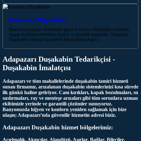
Kaynarca‎‎‎ Duşakabin
Banyonuza yaraşır birbirinden güzel Kaynarca‎‎‎ Duşakabin modelleri
uygun fiyatlarla evlerinize konfor ve güzellik katıyorlar. Adapazarı
Duşakabin Sakarya’da kaliteli Duşakabinin doğru…
Adapazarı Duşakabin Tedarikçisi -
Duşakabin İmalatçısı
Adapazarı ve tüm mahallelerinde duşakabin tamiri hizmeti
sunan firmamız, arızalanan duşakabin sistemlerinizi kısa sürede
ilk günkü haline getiriyor. Cam kırıkları, kapak bozulmaları, su
sızdırmaları, ray ve menteşe arızaları gibi tüm sorunlara uzman
ekibimizle yerinde ve garantili çözümler sunuyoruz.
Banyonuzda hijyen ve konforu yeniden sağlamak için bize
ulaşın; Adapazarı’nda güvenilir hizmetin adresi biziz.
Adapazarı Duşakabin hizmet bölgelerimiz:
Acıelmalık, Akıncılar, Alandüzü, Aşırlar, Bağlar, Bileciler,