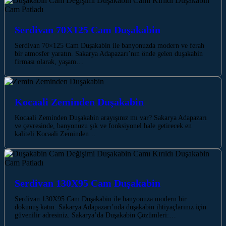
Serdivan 70X125 Cam Duşakabin
Serdivan 70×125 Cam Duşakabin ile banyonuzda modern ve ferah
bir atmosfer yaratın. Sakarya Adapazarı’nın önde gelen duşakabin
firması olarak, yaşam…
Kocaali Zeminden Duşakabin
Kocaali Zeminden Duşakabin arayışınız mı var? Sakarya Adapazarı
ve çevresinde, banyonuzu şık ve fonksiyonel hale getirecek en
kaliteli Kocaali Zeminden…
Serdivan 130X95 Cam Duşakabin
Serdivan 130X95 Cam Duşakabin ile banyonuza modern bir
dokunuş katın. Sakarya Adapazarı’nda duşakabin ihtiyaçlarınız için
güvenilir adresiniz. Sakarya’da Duşakabin Çözümleri:…