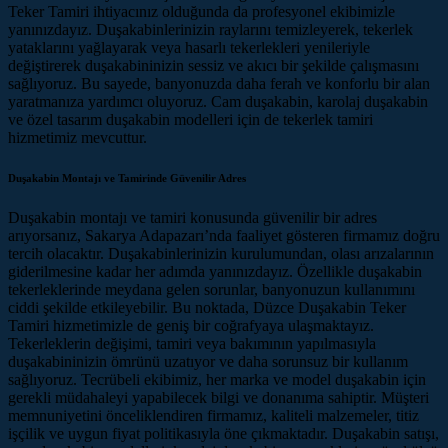
Teker Tamiri ihtiyacınız olduğunda da profesyonel ekibimizle
yanınızdayız. Duşakabinlerinizin raylarını temizleyerek, tekerlek
yataklarını yağlayarak veya hasarlı tekerlekleri yenileriyle
değiştirerek duşakabininizin sessiz ve akıcı bir şekilde çalışmasını
sağlıyoruz. Bu sayede, banyonuzda daha ferah ve konforlu bir alan
yaratmanıza yardımcı oluyoruz. Cam duşakabin, karolaj duşakabin
ve özel tasarım duşakabin modelleri için de tekerlek tamiri
hizmetimiz mevcuttur.
Duşakabin Montajı ve Tamirinde Güvenilir Adres
Duşakabin montajı ve tamiri konusunda güvenilir bir adres
arıyorsanız, Sakarya Adapazarı’nda faaliyet gösteren firmamız doğru
tercih olacaktır. Duşakabinlerinizin kurulumundan, olası arızalarının
giderilmesine kadar her adımda yanınızdayız. Özellikle duşakabin
tekerleklerinde meydana gelen sorunlar, banyonuzun kullanımını
ciddi şekilde etkileyebilir. Bu noktada, Düzce Duşakabin Teker
Tamiri hizmetimizle de geniş bir coğrafyaya ulaşmaktayız.
Tekerleklerin değişimi, tamiri veya bakımının yapılmasıyla
duşakabininizin ömrünü uzatıyor ve daha sorunsuz bir kullanım
sağlıyoruz. Tecrübeli ekibimiz, her marka ve model duşakabin için
gerekli müdahaleyi yapabilecek bilgi ve donanıma sahiptir. Müşteri
memnuniyetini önceliklendiren firmamız, kaliteli malzemeler, titiz
işçilik ve uygun fiyat politikasıyla öne çıkmaktadır. Duşakabin satışı,