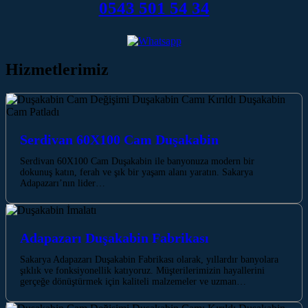
0543 501 54 34
Hizmetlerimiz
Serdivan 60X100 Cam Duşakabin
Serdivan 60X100 Cam Duşakabin ile banyonuza modern bir
dokunuş katın, ferah ve şık bir yaşam alanı yaratın. Sakarya
Adapazarı’nın lider…
Adapazarı Duşakabin Fabrikası
Sakarya Adapazarı Duşakabin Fabrikası olarak, yıllardır banyolara
şıklık ve fonksiyonellik katıyoruz. Müşterilerimizin hayallerini
gerçeğe dönüştürmek için kaliteli malzemeler ve uzman…