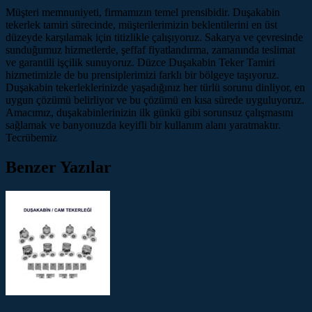
Müşteri memnuniyeti, firmamızın temel prensibidir. Duşakabin
tekerlek tamiri sürecinde, müşterilerimizin beklentilerini en üst
düzeyde karşılamak için titizlikle çalışıyoruz. Sakarya ve çevresinde
sunduğumuz hizmetlerde, şeffaf fiyatlandırma, zamanında teslimat
ve garantili işçilik sunuyoruz. Düzce Duşakabin Teker Tamiri
hizmetimizle de bu prensiplerimizi farklı bir bölgeye taşıyoruz.
Duşakabin tekerleklerinizde yaşadığınız her türlü sorunu dinliyor, en
uygun çözümü belirliyor ve bu çözümü en kısa sürede uyguluyoruz.
Amacımız, duşakabinlerinizin ilk günkü gibi sorunsuz çalışmasını
sağlamak ve banyonuzda keyifli bir kullanım alanı yaratmaktır.
Tecrübemiz
Benzer Yazılar