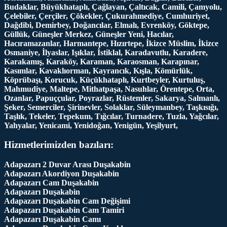
Budaklar, Büyükhataplı, Çağlayan, Çaltıcak, Camili, Çamyolu,
Çelebiler, Çerçiler, Çökekler, Çukurahmediye, Cumhuriyet,
Dağdibi, Demirbey, Doğancılar, Elmalı, Evrenköy, Göktepe,
Güllük, Güneşler Merkez, Güneşler Yeni, Hacılar,
Hacıramazanlar, Harmantepe, Hızırtepe, İkizce Müslim, İkizce
Osmaniye, İlyaslar, Işıklar, İstiklal, Karadavutlu, Karadere,
Karakamış, Karaköy, Karaman, Karaosman, Karapınar,
Kasımlar, Kavaklıorman, Kayrancık, Kışla, Kömürlük,
Köprübaşı, Korucuk, Küçükhataplı, Kurtbeyler, Kurtuluş,
Mahmudiye, Maltepe, Mithatpaşa, Nasuhlar, Örentepe, Orta,
Ozanlar, Papuççular, Poyrazlar, Rüstemler, Sakarya, Salmanlı,
Şeker, Semerciler, Şirinevler, Solaklar, Süleymanbey, Taşkısığı,
Taşlık, Tekeler, Tepekum, Tığcılar, Turnadere, Tuzla, Yağcılar,
Yahyalar, Yenicami, Yenidoğan, Yenigün, Yeşilyurt,
Hizmetlerimizden bazıları:
Adapazarı 2 Duvar Arası Duşakabin
Adapazarı Akordiyon Duşakabin
Adapazarı Cam Duşakabin
Adapazarı Duşakabin
Adapazarı Duşakabin Cam Değişimi
Adapazarı Duşakabin Cam Tamiri
Adapazarı Duşakabin Camı