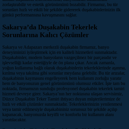
zorlaştırabilir ve estetik görünümünü bozabilir. Firmamız, bu tür
sorunları hızlı ve etkili bir şekilde gidererek duşakabinlerinizin ilk
günkü performansına kavuşmasını sağlar.
Sakarya’da Duşakabin Tekerlek
Sorunlarına Kalıcı Çözümler
Sakarya ve Adapazarı merkezli duşakabin firmamız, banyo
deneyiminizi iyileştirmek için en kaliteli hizmetleri sunmaktadır.
Duşakabinler, modern banyoların vazgeçilmez bir parçasıdır ve
işlevselliği kadar estetiğiyle de ön plana çıkar. Ancak zamanla,
yoğun kullanıma bağlı olarak duşakabinlerin tekerleklerinde aşınma,
kırılma veya takılma gibi sorunlar meydana gelebilir. Bu tür arızalar,
duşakabinin kaymasını engelleyerek hem kullanım zorluğu yaratır
hem de banyonuzun genel görünümünü olumsuz etkiler. İşte tam bu
noktada, firmamızın sunduğu profesyonel duşakabin tekerlek tamiri
hizmeti devreye girer. Sakarya’nın her noktasına ulaşan servisimiz,
Düzce Duşakabin Teker Tamiri ihtiyacı duyan müşterilerimize de
hızlı ve etkili çözümler sunmaktadır. Tekerleklerinizin yenilenmesi
veya tamir edilmesiyle duşakabininiz sorunsuz bir şekilde açılıp
kapanacak, banyonuzda keyifli ve konforlu bir kullanım alanı
yaratılacaktır.