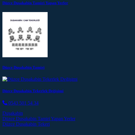
Düzce Duşakabin Tamiri Yapan Yerler
Düzce Duşakabin Tamiri
Düzce Duşakabin Tekerlek Değişimi
0543 501 54 34
Duşakabin
Post navigation
Düzce Duşakabin Tamiri Yapan Yerler
Düzce Duşakabin Tekeri