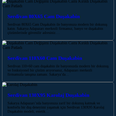
Serdivan 80X65 Cam Duşakabin
Serdivan 80X65 Cam Duşakabin ile banyonuza modern bir dokunuş
katın. Sakarya Adapazarı merkezli firmamız, banyo ve duşakabin
çözümlerinde güvenilir adresiniz.…
Serdivan 110X60 Cam Duşakabin
Serdivan 110×60 cam duşakabin ile banyonuzda modern bir dokunuş
ve fonksiyonel bir çözüm arıyorsanız, Adapazarı merkezli
firmamızla tanışma zamanı. Sakarya’da…
Serdivan 130X95 Karolaj Duşakabin
Sakarya Adapazarı’nda banyonuza zarif bir dokunuş katmak ve
konforlu bir duş deneyimi yaşamak için Serdivan 130X95 Karolaj
Duşakabin modeli, estetik…