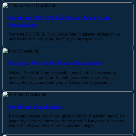
Serdivan 200 CM İki Duvar Arası Cam
Duşakabin
Serdivan 200 CM İki Duvar Arası Cam Duşakabin ile banyonuza
modern bir dokunuş katın, ferah ve şık bir yaşam alanı…
Sakarya Nervürlü Krom Duşakabin
Sakarya Nervürlü Krom Duşakabin modellerimizle banyonuza
modern bir dokunuş katın. Kaliteli malzemeler ve profesyonel
montaj ile banyonuzu yeniliyoruz. Sakarya’da Duşakabin…
Serdivan‎‎‎ Duşakabin
Banyonuza yaraşır birbirinden güzel Serdivan‎‎‎ Duşakabin modelleri
uygun fiyatlarla evlerinize konfor ve güzellik katıyorlar. Adapazarı
Duşakabin Sakarya’da kaliteli Duşakabinin doğru…