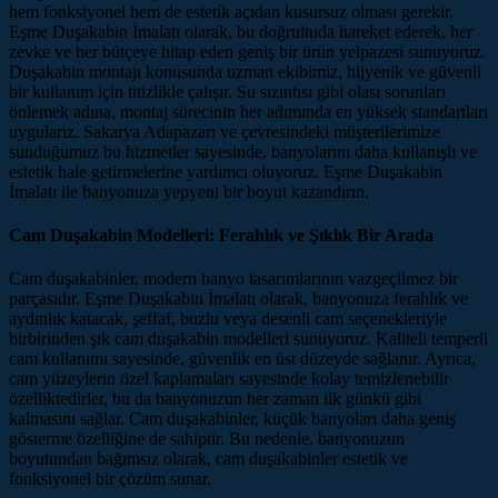
hem fonksiyonel hem de estetik açıdan kusursuz olması gerekir.
Eşme Duşakabin İmalatı olarak, bu doğrultuda hareket ederek, her
zevke ve her bütçeye hitap eden geniş bir ürün yelpazesi sunuyoruz.
Duşakabin montajı konusunda uzman ekibimiz, hijyenik ve güvenli
bir kullanım için titizlikle çalışır. Su sızıntısı gibi olası sorunları
önlemek adına, montaj sürecinin her adımında en yüksek standartları
uygularız. Sakarya Adapazarı ve çevresindeki müşterilerimize
sunduğumuz bu hizmetler sayesinde, banyolarını daha kullanışlı ve
estetik hale getirmelerine yardımcı oluyoruz. Eşme Duşakabin
İmalatı ile banyonuza yepyeni bir boyut kazandırın.
Cam Duşakabin Modelleri: Ferahlık ve Şıklık Bir Arada
Cam duşakabinler, modern banyo tasarımlarının vazgeçilmez bir
parçasıdır. Eşme Duşakabin İmalatı olarak, banyonuza ferahlık ve
aydınlık katacak, şeffaf, buzlu veya desenli cam seçenekleriyle
birbirinden şık cam duşakabin modelleri sunuyoruz. Kaliteli temperli
cam kullanımı sayesinde, güvenlik en üst düzeyde sağlanır. Ayrıca,
cam yüzeylerin özel kaplamaları sayesinde kolay temizlenebilir
özelliktedirler, bu da banyonuzun her zaman ilk günkü gibi
kalmasını sağlar. Cam duşakabinler, küçük banyoları daha geniş
gösterme özelliğine de sahiptir. Bu nedenle, banyonuzun
boyutundan bağımsız olarak, cam duşakabinler estetik ve
fonksiyonel bir çözüm sunar.