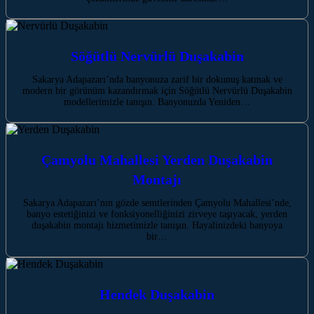
Söğütlü Nervürlü Duşakabin
Sakarya Adapazarı’nda banyonuza zarif bir dokunuş katmak ve
modern bir görünüm kazandırmak için Söğütlü Nervürlü Duşakabin
modellerimizle tanışın. Banyonuzda Yeniden…
Çamyolu Mahallesi Yerden Duşakabin
Montajı
Sakarya Adapazarı’nın gözde semtlerinden Çamyolu Mahallesi’nde,
banyo estetiğinizi ve fonksiyonelliğinizi zirveye taşıyacak, yerden
duşakabin montajı hizmetimizle tanışın. Hayalinizdeki banyoya
bir…
Hendek Duşakabin