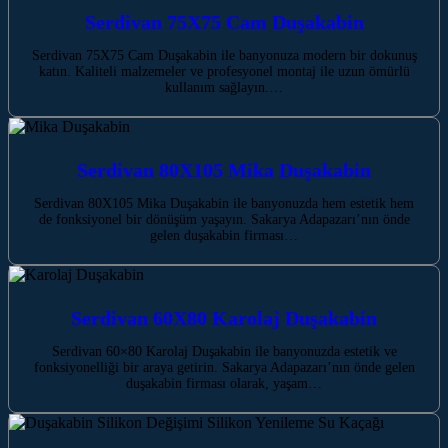
Serdivan 75X75 Cam Duşakabin
Serdivan 75X75 Cam Duşakabin ile banyonuza modern bir dokunuş
katın. Kaliteli malzemeler ve profesyonel montaj ile uzun ömürlü
kullanım sağlayın.…
Serdivan 80X105 Mika Duşakabin
Serdivan 80X105 Mika Duşakabin ile banyonuzda hem estetik hem
de fonksiyonel bir dönüşüm yaşayın. Sakarya Adapazarı’nın önde
gelen duşakabin firması…
Serdivan 60X80 Karolaj Duşakabin
Serdivan 60×80 Karolaj Duşakabin ile banyonuzda estetik ve
fonksiyonelliği bir araya getirin. Sakarya Adapazarı’nın önde gelen
duşakabin firması olarak, yaşam…