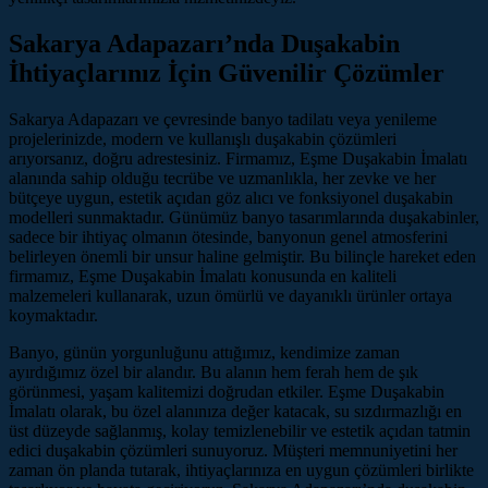
Sakarya Adapazarı’nda Duşakabin
İhtiyaçlarınız İçin Güvenilir Çözümler
Sakarya Adapazarı ve çevresinde banyo tadilatı veya yenileme
projelerinizde, modern ve kullanışlı duşakabin çözümleri
arıyorsanız, doğru adrestesiniz. Firmamız, Eşme Duşakabin İmalatı
alanında sahip olduğu tecrübe ve uzmanlıkla, her zevke ve her
bütçeye uygun, estetik açıdan göz alıcı ve fonksiyonel duşakabin
modelleri sunmaktadır. Günümüz banyo tasarımlarında duşakabinler,
sadece bir ihtiyaç olmanın ötesinde, banyonun genel atmosferini
belirleyen önemli bir unsur haline gelmiştir. Bu bilinçle hareket eden
firmamız, Eşme Duşakabin İmalatı konusunda en kaliteli
malzemeleri kullanarak, uzun ömürlü ve dayanıklı ürünler ortaya
koymaktadır.
Banyo, günün yorgunluğunu attığımız, kendimize zaman
ayırdığımız özel bir alandır. Bu alanın hem ferah hem de şık
görünmesi, yaşam kalitemizi doğrudan etkiler. Eşme Duşakabin
İmalatı olarak, bu özel alanınıza değer katacak, su sızdırmazlığı en
üst düzeyde sağlanmış, kolay temizlenebilir ve estetik açıdan tatmin
edici duşakabin çözümleri sunuyoruz. Müşteri memnuniyetini her
zaman ön planda tutarak, ihtiyaçlarınıza en uygun çözümleri birlikte