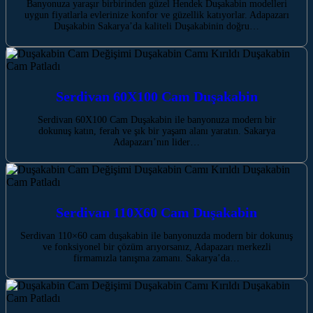
Banyonuza yaraşır birbirinden güzel Hendek Duşakabin modelleri
uygun fiyatlarla evlerinize konfor ve güzellik katıyorlar. Adapazarı
Duşakabin Sakarya’da kaliteli Duşakabinin doğru…
Serdivan 60X100 Cam Duşakabin
Serdivan 60X100 Cam Duşakabin ile banyonuza modern bir
dokunuş katın, ferah ve şık bir yaşam alanı yaratın. Sakarya
Adapazarı’nın lider…
Serdivan 110X60 Cam Duşakabin
Serdivan 110×60 cam duşakabin ile banyonuzda modern bir dokunuş
ve fonksiyonel bir çözüm arıyorsanız, Adapazarı merkezli
firmamızla tanışma zamanı. Sakarya’da…