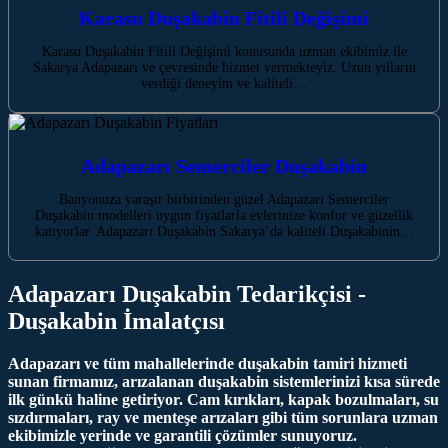
Karasu Duşakabin Fitili Değişimi
Karasu Duşakabin Fitili Değişimi konusunda uzman ekibimiz ile
Sakarya Adapazarı ve çevresinde hizmet vermekteyiz. Uzun yılların
verdiği deneyim ve kaliteli…
Adapazarı Semerciler Duşakabin
Banyonuza yaraşır birbirinden güzel Adapazarı Semerciler
Duşakabin modelleri uygun fiyatlarla evlerinize konfor ve güzellik
katıyorlar. Adapazarı Duşakabin Sakarya’da kaliteli Duşakabinin…
Adapazarı Duşakabin Tedarikçisi -
Duşakabin İmalatçısı
Adapazarı ve tüm mahallelerinde duşakabin tamiri hizmeti
sunan firmamız, arızalanan duşakabin sistemlerinizi kısa sürede
ilk günkü haline getiriyor. Cam kırıkları, kapak bozulmaları, su
sızdırmaları, ray ve menteşe arızaları gibi tüm sorunlara uzman
ekibimizle yerinde ve garantili çözümler sunuyoruz.