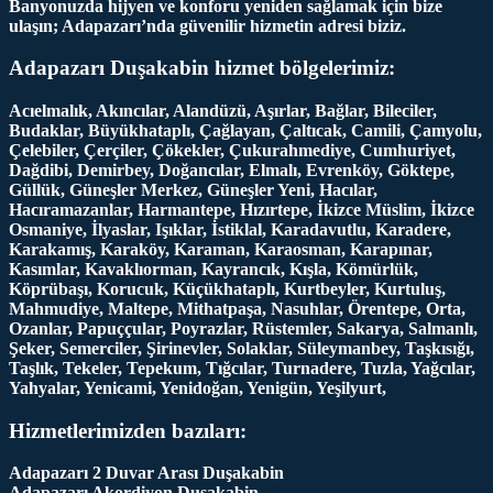
Banyonuzda hijyen ve konforu yeniden sağlamak için bize
ulaşın; Adapazarı’nda güvenilir hizmetin adresi biziz.
Adapazarı Duşakabin hizmet bölgelerimiz:
Acıelmalık, Akıncılar, Alandüzü, Aşırlar, Bağlar, Bileciler,
Budaklar, Büyükhataplı, Çağlayan, Çaltıcak, Camili, Çamyolu,
Çelebiler, Çerçiler, Çökekler, Çukurahmediye, Cumhuriyet,
Dağdibi, Demirbey, Doğancılar, Elmalı, Evrenköy, Göktepe,
Güllük, Güneşler Merkez, Güneşler Yeni, Hacılar,
Hacıramazanlar, Harmantepe, Hızırtepe, İkizce Müslim, İkizce
Osmaniye, İlyaslar, Işıklar, İstiklal, Karadavutlu, Karadere,
Karakamış, Karaköy, Karaman, Karaosman, Karapınar,
Kasımlar, Kavaklıorman, Kayrancık, Kışla, Kömürlük,
Köprübaşı, Korucuk, Küçükhataplı, Kurtbeyler, Kurtuluş,
Mahmudiye, Maltepe, Mithatpaşa, Nasuhlar, Örentepe, Orta,
Ozanlar, Papuççular, Poyrazlar, Rüstemler, Sakarya, Salmanlı,
Şeker, Semerciler, Şirinevler, Solaklar, Süleymanbey, Taşkısığı,
Taşlık, Tekeler, Tepekum, Tığcılar, Turnadere, Tuzla, Yağcılar,
Yahyalar, Yenicami, Yenidoğan, Yenigün, Yeşilyurt,
Hizmetlerimizden bazıları:
Adapazarı 2 Duvar Arası Duşakabin
Adapazarı Akordiyon Duşakabin