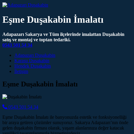
Eşme Duşakabin İmalatı
Adapazarı Sakarya ve Tüm ilçelerinde imalattan Duşakabin
satış ve montaj ve toptan tedariki.
0543 501 54 34
Main Navigation
Adapazarı Duşakabin
Karasu Duşakabin
Hendek Duşakabin
İletişim
Eşme Duşakabin İmalatı
0543 501 54 34
Eşme Duşakabin İmalatı ile banyonuzda estetik ve fonksiyonelliği
bir araya getiren çözümler sunuyoruz. Sakarya Adapazarı’nın önde
gelen duşakabin firması olarak, yaşam alanlarınıza değer katacak
yenilikçi tasarımlarımızla hizmetinizdeyiz.