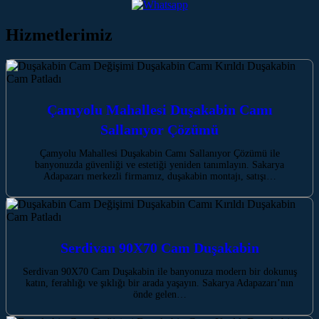
Hizmetlerimiz
Çamyolu Mahallesi Duşakabin Camı
Sallanıyor Çözümü
Çamyolu Mahallesi Duşakabin Camı Sallanıyor Çözümü ile
banyonuzda güvenliği ve estetiği yeniden tanımlayın. Sakarya
Adapazarı merkezli firmamız, duşakabin montajı, satışı…
Serdivan 90X70 Cam Duşakabin
Serdivan 90X70 Cam Duşakabin ile banyonuza modern bir dokunuş
katın, ferahlığı ve şıklığı bir arada yaşayın. Sakarya Adapazarı’nın
önde gelen…