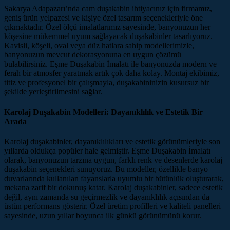
Sakarya Adapazarı’nda cam duşakabin ihtiyacınız için firmamız,
geniş ürün yelpazesi ve kişiye özel tasarım seçenekleriyle öne
çıkmaktadır. Özel ölçü imalatlarımız sayesinde, banyonuzun her
köşesine mükemmel uyum sağlayacak duşakabinler tasarlıyoruz.
Kavisli, köşeli, oval veya düz hatlara sahip modellerimizle,
banyonuzun mevcut dekorasyonuna en uygun çözümü
bulabilirsiniz. Eşme Duşakabin İmalatı ile banyonuzda modern ve
ferah bir atmosfer yaratmak artık çok daha kolay. Montaj ekibimiz,
titiz ve profesyonel bir çalışmayla, duşakabininizin kusursuz bir
şekilde yerleştirilmesini sağlar.
Karolaj Duşakabin Modelleri: Dayanıklılık ve Estetik Bir
Arada
Karolaj duşakabinler, dayanıklılıkları ve estetik görünümleriyle son
yıllarda oldukça popüler hale gelmiştir. Eşme Duşakabin İmalatı
olarak, banyonuzun tarzına uygun, farklı renk ve desenlerde karolaj
duşakabin seçenekleri sunuyoruz. Bu modeller, özellikle banyo
duvarlarında kullanılan fayanslarla uyumlu bir bütünlük oluşturarak,
mekana zarif bir dokunuş katar. Karolaj duşakabinler, sadece estetik
değil, aynı zamanda su geçirmezlik ve dayanıklılık açısından da
üstün performans gösterir. Özel üretim profilleri ve kaliteli panelleri
sayesinde, uzun yıllar boyunca ilk günkü görünümünü korur.