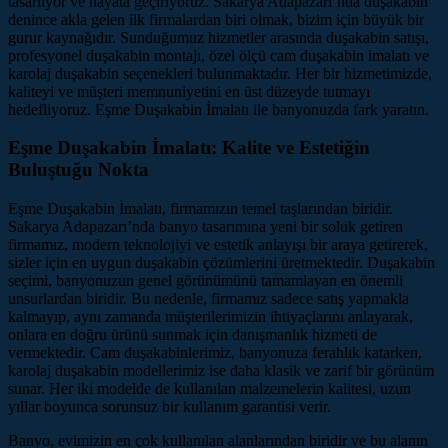
tasarlıyor ve hayata geçiriyoruz. Sakarya Adapazarı’nda duşakabin
denince akla gelen ilk firmalardan biri olmak, bizim için büyük bir
gurur kaynağıdır. Sunduğumuz hizmetler arasında duşakabin satışı,
profesyonel duşakabin montajı, özel ölçü cam duşakabin imalatı ve
karolaj duşakabin seçenekleri bulunmaktadır. Her bir hizmetimizde,
kaliteyi ve müşteri memnuniyetini en üst düzeyde tutmayı
hedefliyoruz. Eşme Duşakabin İmalatı ile banyonuzda fark yaratın.
Eşme Duşakabin İmalatı: Kalite ve Estetiğin
Buluştuğu Nokta
Eşme Duşakabin İmalatı, firmamızın temel taşlarından biridir.
Sakarya Adapazarı’nda banyo tasarımına yeni bir soluk getiren
firmamız, modern teknolojiyi ve estetik anlayışı bir araya getirerek,
sizler için en uygun duşakabin çözümlerini üretmektedir. Duşakabin
seçimi, banyonuzun genel görünümünü tamamlayan en önemli
unsurlardan biridir. Bu nedenle, firmamız sadece satış yapmakla
kalmayıp, aynı zamanda müşterilerimizin ihtiyaçlarını anlayarak,
onlara en doğru ürünü sunmak için danışmanlık hizmeti de
vermektedir. Cam duşakabinlerimiz, banyonuza ferahlık katarken,
karolaj duşakabin modellerimiz ise daha klasik ve zarif bir görünüm
sunar. Her iki modelde de kullanılan malzemelerin kalitesi, uzun
yıllar boyunca sorunsuz bir kullanım garantisi verir.
Banyo, evimizin en çok kullanılan alanlarından biridir ve bu alanın