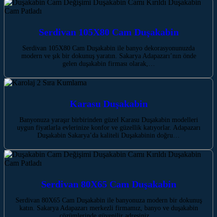
Serdivan 105X80 Cam Duşakabin
Serdivan 105X80 Cam Duşakabin ile banyo dekorasyonunuzda
modern ve şık bir dokunuş yaratın. Sakarya Adapazarı’nın önde
gelen duşakabin firması olarak,…
Karasu Duşakabin
Banyonuza yaraşır birbirinden güzel Karasu Duşakabin modelleri
uygun fiyatlarla evlerinize konfor ve güzellik katıyorlar. Adapazarı
Duşakabin Sakarya’da kaliteli Duşakabinin doğru…
Serdivan 80X65 Cam Duşakabin
Serdivan 80X65 Cam Duşakabin ile banyonuza modern bir dokunuş
katın. Sakarya Adapazarı merkezli firmamız, banyo ve duşakabin
çözümlerinde güvenilir adresiniz.…