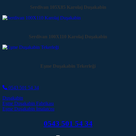
Serdivan 105X85 Karolaj Duşakabin
Serdivan 100X110 Karolaj Duşakabin
Eşme Duşakabin Tekerleği
0543 501 54 34
Duşakabin
Post navigation
Eşme Duşakabin Fabrikası
Eşme Duşakabin İmalatçısı
0543 501 54 34