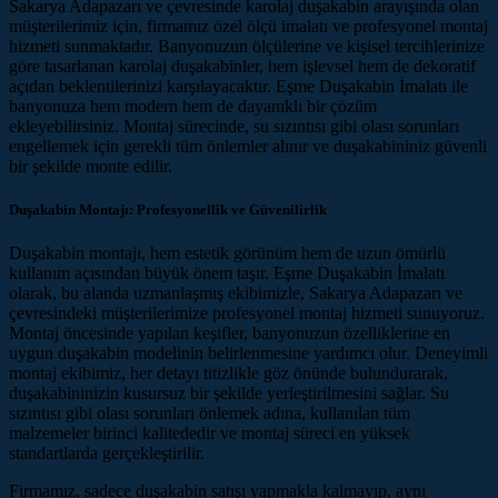
Sakarya Adapazarı ve çevresinde karolaj duşakabin arayışında olan
müşterilerimiz için, firmamız özel ölçü imalatı ve profesyonel montaj
hizmeti sunmaktadır. Banyonuzun ölçülerine ve kişisel tercihlerinize
göre tasarlanan karolaj duşakabinler, hem işlevsel hem de dekoratif
açıdan beklentilerinizi karşılayacaktır. Eşme Duşakabin İmalatı ile
banyonuza hem modern hem de dayanıklı bir çözüm
ekleyebilirsiniz. Montaj sürecinde, su sızıntısı gibi olası sorunları
engellemek için gerekli tüm önlemler alınır ve duşakabininiz güvenli
bir şekilde monte edilir.
Duşakabin Montajı: Profesyonellik ve Güvenilirlik
Duşakabin montajı, hem estetik görünüm hem de uzun ömürlü
kullanım açısından büyük önem taşır. Eşme Duşakabin İmalatı
olarak, bu alanda uzmanlaşmış ekibimizle, Sakarya Adapazarı ve
çevresindeki müşterilerimize profesyonel montaj hizmeti sunuyoruz.
Montaj öncesinde yapılan keşifler, banyonuzun özelliklerine en
uygun duşakabin modelinin belirlenmesine yardımcı olur. Deneyimli
montaj ekibimiz, her detayı titizlikle göz önünde bulundurarak,
duşakabininizin kusursuz bir şekilde yerleştirilmesini sağlar. Su
sızıntısı gibi olası sorunları önlemek adına, kullanılan tüm
malzemeler birinci kalitededir ve montaj süreci en yüksek
standartlarda gerçekleştirilir.
Firmamız, sadece duşakabin satışı yapmakla kalmayıp, aynı