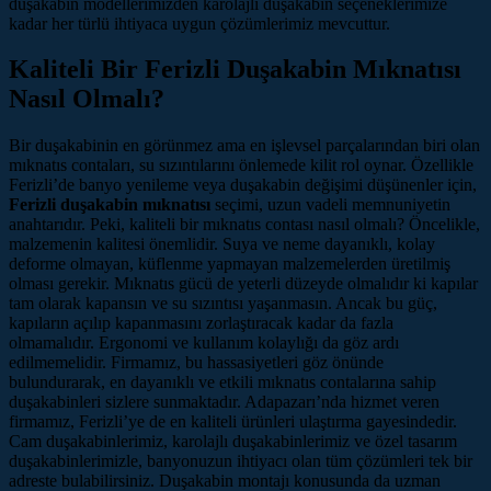
duşakabin modellerimizden karolajlı duşakabin seçeneklerimize
kadar her türlü ihtiyaca uygun çözümlerimiz mevcuttur.
Kaliteli Bir Ferizli Duşakabin Mıknatısı
Nasıl Olmalı?
Bir duşakabinin en görünmez ama en işlevsel parçalarından biri olan
mıknatıs contaları, su sızıntılarını önlemede kilit rol oynar. Özellikle
Ferizli’de banyo yenileme veya duşakabin değişimi düşünenler için,
Ferizli duşakabin mıknatısı
seçimi, uzun vadeli memnuniyetin
anahtarıdır. Peki, kaliteli bir mıknatıs contası nasıl olmalı? Öncelikle,
malzemenin kalitesi önemlidir. Suya ve neme dayanıklı, kolay
deforme olmayan, küflenme yapmayan malzemelerden üretilmiş
olması gerekir. Mıknatıs gücü de yeterli düzeyde olmalıdır ki kapılar
tam olarak kapansın ve su sızıntısı yaşanmasın. Ancak bu güç,
kapıların açılıp kapanmasını zorlaştıracak kadar da fazla
olmamalıdır. Ergonomi ve kullanım kolaylığı da göz ardı
edilmemelidir. Firmamız, bu hassasiyetleri göz önünde
bulundurarak, en dayanıklı ve etkili mıknatıs contalarına sahip
duşakabinleri sizlere sunmaktadır. Adapazarı’nda hizmet veren
firmamız, Ferizli’ye de en kaliteli ürünleri ulaştırma gayesindedir.
Cam duşakabinlerimiz, karolajlı duşakabinlerimiz ve özel tasarım
duşakabinlerimizle, banyonuzun ihtiyacı olan tüm çözümleri tek bir
adreste bulabilirsiniz. Duşakabin montajı konusunda da uzman