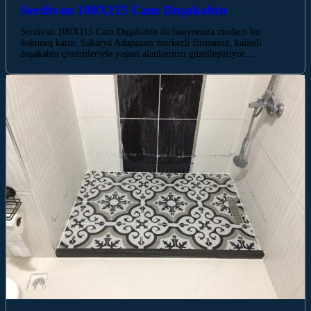
Serdivan 100X115 Cam Duşakabin
Serdivan 100X115 Cam Duşakabin ile banyonuza modern bir
dokunuş katın. Sakarya Adapazarı merkezli firmamız, kaliteli
duşakabin çözümleriyle yaşam alanlarınızı güzelleştiriyor.…