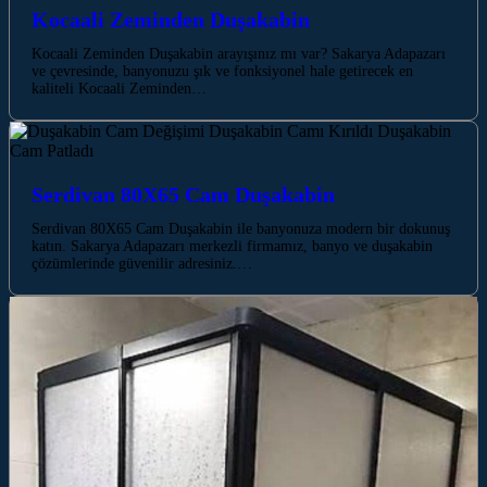
Kocaali Zeminden Duşakabin
Kocaali Zeminden Duşakabin arayışınız mı var? Sakarya Adapazarı
ve çevresinde, banyonuzu şık ve fonksiyonel hale getirecek en
kaliteli Kocaali Zeminden…
Serdivan 80X65 Cam Duşakabin
Serdivan 80X65 Cam Duşakabin ile banyonuza modern bir dokunuş
katın. Sakarya Adapazarı merkezli firmamız, banyo ve duşakabin
çözümlerinde güvenilir adresiniz.…