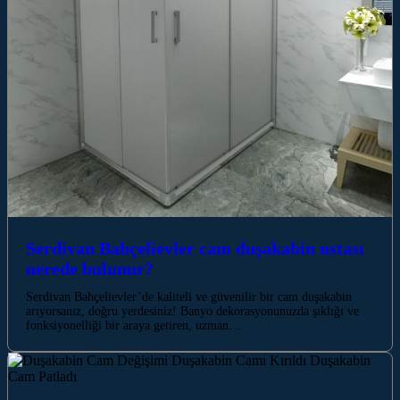
Serdivan Bahçelievler cam duşakabin ustası
nerede bulunur?
Serdivan Bahçelievler’de kaliteli ve güvenilir bir cam duşakabin
arıyorsanız, doğru yerdesiniz! Banyo dekorasyonunuzda şıklığı ve
fonksiyonelliği bir araya getiren, uzman…