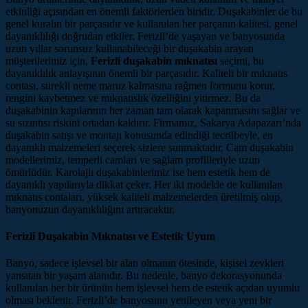
etkinliği açısından en önemli faktörlerden biridir. Duşakabinler de bu
genel kuralın bir parçasıdır ve kullanılan her parçanın kalitesi, genel
dayanıklılığı doğrudan etkiler. Ferizli’de yaşayan ve banyosunda
uzun yıllar sorunsuz kullanabileceği bir duşakabin arayan
müşterilerimiz için,
Ferizli duşakabin mıknatısı
seçimi, bu
dayanıklılık anlayışının önemli bir parçasıdır. Kaliteli bir mıknatıs
contası, sürekli neme maruz kalmasına rağmen formunu korur,
rengini kaybetmez ve mıknatıslık özelliğini yitirmez. Bu da
duşakabinin kapılarının her zaman tam olarak kapanmasını sağlar ve
su sızıntısı riskini ortadan kaldırır. Firmamız, Sakarya Adapazarı’nda
duşakabin satışı ve montajı konusunda edindiği tecrübeyle, en
dayanıklı malzemeleri seçerek sizlere sunmaktadır. Cam duşakabin
modellerimiz, temperli camları ve sağlam profilleriyle uzun
ömürlüdür. Karolajlı duşakabinlerimiz ise hem estetik hem de
dayanıklı yapılarıyla dikkat çeker. Her iki modelde de kullanılan
mıknatıs contaları, yüksek kaliteli malzemelerden üretilmiş olup,
banyonuzun dayanıklılığını artıracaktır.
Ferizli Duşakabin Mıknatısı ve Estetik Uyum
Banyo, sadece işlevsel bir alan olmanın ötesinde, kişisel zevkleri
yansıtan bir yaşam alanıdır. Bu nedenle, banyo dekorasyonunda
kullanılan her bir ürünün hem işlevsel hem de estetik açıdan uyumlu
olması beklenir. Ferizli’de banyosunu yenileyen veya yeni bir