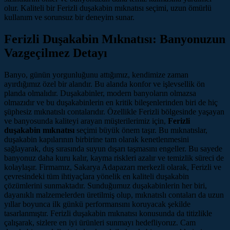
olur. Kaliteli bir Ferizli duşakabin mıknatısı seçimi, uzun ömürlü
kullanım ve sorunsuz bir deneyim sunar.
Ferizli Duşakabin Mıknatısı: Banyonuzun
Vazgeçilmez Detayı
Banyo, günün yorgunluğunu attığımız, kendimize zaman
ayırdığımız özel bir alandır. Bu alanda konfor ve işlevsellik ön
planda olmalıdır. Duşakabinler, modern banyoların olmazsa
olmazıdır ve bu duşakabinlerin en kritik bileşenlerinden biri de hiç
şüphesiz mıknatıslı contalarıdır. Özellikle Ferizli bölgesinde yaşayan
ve banyosunda kaliteyi arayan müşterilerimiz için,
Ferizli
duşakabin mıknatısı
seçimi büyük önem taşır. Bu mıknatıslar,
duşakabin kapılarının birbirine tam olarak kenetlenmesini
sağlayarak, duş sırasında suyun dışarı taşmasını engeller. Bu sayede
banyonuz daha kuru kalır, kayma riskleri azalır ve temizlik süreci de
kolaylaşır. Firmamız, Sakarya Adapazarı merkezli olarak, Ferizli ve
çevresindeki tüm ihtiyaçlara yönelik en kaliteli duşakabin
çözümlerini sunmaktadır. Sunduğumuz duşakabinlerin her biri,
dayanıklı malzemelerden üretilmiş olup, mıknatıslı contaları da uzun
yıllar boyunca ilk günkü performansını koruyacak şekilde
tasarlanmıştır. Ferizli duşakabin mıknatısı konusunda da titizlikle
çalışarak, sizlere en iyi ürünleri sunmayı hedefliyoruz. Cam