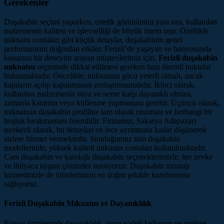
Gerekenler
Duşakabin seçimi yaparken, estetik görünümün yanı sıra, kullanılan
malzemenin kalitesi ve işlevselliği de büyük önem taşır. Özellikle
mıknatıs contaları gibi küçük detaylar, duşakabinin genel
performansını doğrudan etkiler. Ferizli’de yaşayan ve banyosunda
kusursuz bir deneyim arayan müşterilerimiz için,
Ferizli duşakabin
mıknatısı
seçiminde dikkat edilmesi gereken bazı önemli noktalar
bulunmaktadır. Öncelikle, mıknatısın gücü yeterli olmalı, ancak
kapıların açılıp kapanmasını zorlaştırmamalıdır. İkinci olarak,
kullanılan malzemenin suya ve neme karşı dayanıklı olması,
zamanla kararma veya küflenme yapmaması gerekir. Üçüncü olarak,
mıknatısın duşakabin profiline tam olarak oturması ve herhangi bir
boşluk bırakmaması önemlidir. Firmamız, Sakarya Adapazarı
merkezli olarak, bu detayları en ince ayrıntısına kadar düşünerek
sizlere hizmet vermektedir. Sunduğumuz tüm duşakabin
modellerinde, yüksek kaliteli mıknatıs contaları kullanılmaktadır.
Cam duşakabin ve karolajlı duşakabin seçeneklerimizle, her zevke
ve ihtiyaca uygun çözümler sunuyoruz. Duşakabin montajı
hizmetimizle de ürünlerinizin en doğru şekilde kurulumunu
sağlıyoruz.
Ferizli Duşakabin Mıknatısı ve Dayanıklılık
Banyo ürünlerinde dayanıklılık, uzun vadeli kullanım ve maliyet