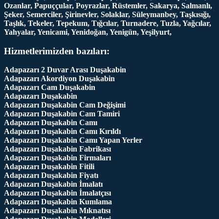
Ozanlar, Papuççular, Poyrazlar, Rüstemler, Sakarya, Salmanlı,
Şeker, Semerciler, Şirinevler, Solaklar, Süleymanbey, Taşkısığı,
Taşlık, Tekeler, Tepekum, Tığcılar, Turnadere, Tuzla, Yağcılar,
Yahyalar, Yenicami, Yenidoğan, Yenigün, Yeşilyurt,
Hizmetlerimizden bazıları:
Adapazarı 2 Duvar Arası Duşakabin
Adapazarı Akordiyon Duşakabin
Adapazarı Cam Duşakabin
Adapazarı Duşakabin
Adapazarı Duşakabin Cam Değişimi
Adapazarı Duşakabin Cam Tamiri
Adapazarı Duşakabin Camı
Adapazarı Duşakabin Camı Kırıldı
Adapazarı Duşakabin Camı Yapan Yerler
Adapazarı Duşakabin Fabrikası
Adapazarı Duşakabin Firmaları
Adapazarı Duşakabin Fitili
Adapazarı Duşakabin Fiyatı
Adapazarı Duşakabin İmalatı
Adapazarı Duşakabin İmalatçısı
Adapazarı Duşakabin Kumlama
Adapazarı Duşakabin Mıknatısı