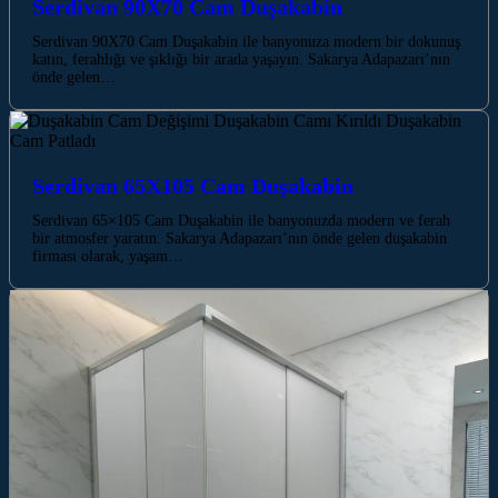
Serdivan 90X70 Cam Duşakabin
Serdivan 90X70 Cam Duşakabin ile banyonuza modern bir dokunuş
katın, ferahlığı ve şıklığı bir arada yaşayın. Sakarya Adapazarı’nın
önde gelen…
Serdivan 65X105 Cam Duşakabin
Serdivan 65×105 Cam Duşakabin ile banyonuzda modern ve ferah
bir atmosfer yaratın. Sakarya Adapazarı’nın önde gelen duşakabin
firması olarak, yaşam…