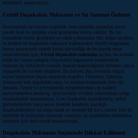
ekibimizle yanınızdayız.
Ferizli Duşakabin Mıknatısı ve Su Sızıntısı Önleme
Banyonuzda su sızıntısı yaşamak, hem temizlik açısından sorun
yaratır hem de zeminin zarar görmesine neden olabilir. Bu tür
sorunların önüne geçmenin en etkili yollarından biri, doğru seçilmiş
ve kaliteli bir duşakabin mıknatısı kullanmaktır. Ferizli bölgesinde
banyo tasarımında estetik kadar işlevselliği de ön planda tutan
müşterilerimiz için,
Ferizli duşakabin mıknatısı
seçimi, bu konuda
kritik bir öneme sahiptir. Duşakabin kapılarının kenarlarında
bulunan bu mıknatıslı contalar, kapılar kapandığında birbirine sıkıca
yapışarak bir bariyer oluşturur. Bu bariyer, duş sırasında oluşan
suyun banyonun dışına taşmasını engeller. Firmamız, Sakarya
Adapazarı’nda duşakabin satışı ve montajı konusunda lider bir
firmadır. Ferizli ve çevresindeki müşterilerimize, en kaliteli
malzemelerden üretilmiş, uzun ömürlü ve etkili mıknatıslara sahip
duşakabinleri sunmaktayız. Cam duşakabin modellerimiz, şeffaf
görünümleriyle banyonuza ferahlık katarken, karolajlı
duşakabinlerimiz ise daha rustik ve modern bir hava yaratır. Her iki
modelde de kullanılan mıknatıs contaları, su sızıntılarını minimuma
indirmek için özel olarak tasarlanmıştır.
Duşakabin Mıknatısı Seçiminde Dikkat Edilmesi