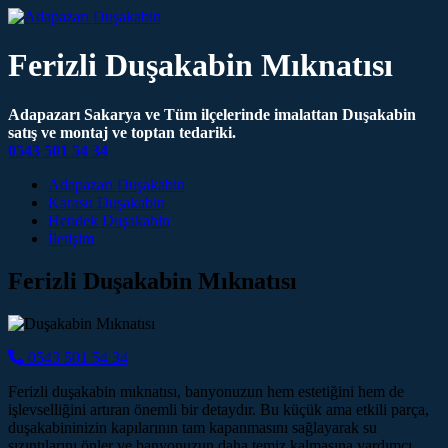
Ferizli Duşakabin Mıknatısı
Adapazarı Sakarya ve Tüm ilçelerinde imalattan Duşakabin
satış ve montaj ve toptan tedariki.
0543 501 54 34
Main Navigation
Adapazarı Duşakabin
Karasu Duşakabin
Hendek Duşakabin
İletişim
Ferizli Duşakabin Mıknatısı
0543 501 54 34
Ferizli duşakabin mıknatısı, banyonuzun hem estetiğini hem de
işlevselliğini artıran önemli bir detaydır. Bu küçük ama etkili parça,
duşakabininizin kapılarının tam kapanmasını sağlayarak su
sızıntılarını önler ve banyonuzun daha temiz kalmasına yardımcı