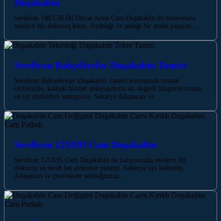
Duşakabin
Serdivan 140 CM İki Duvar Arası Cam Duşakabin ile banyonuza
modern bir dokunuş katın, ferahlığı ve şıklığı bir arada yaşayın.…
Serdivan Bahçelievler Duşakabin Tamiri
Serdivan Bahçelievler Duşakabin Tamiri konusunda uzman
ekibimizle, kaliteli hizmet anlayışımızla siz değerli müşterilerimize
en iyi çözümleri sunuyoruz. Sakarya Adapazarı ve…
Serdivan 125X95 Cam Duşakabin
Serdivan 125X95 Cam Duşakabin ile banyonuzda modern bir
dokunuş ve ferah bir atmosfer yaratın. Sakarya’nın kalbinde,
Adapazarı ve çevresinde sunduğumuz…