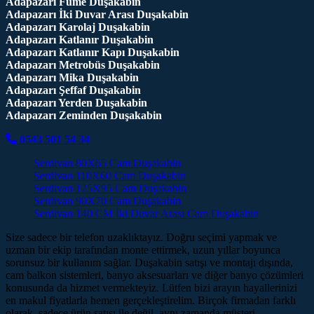
Adapazarı Füme Duşakabin
Adapazarı İki Duvar Arası Duşakabin
Adapazarı Karolaj Duşakabin
Adapazarı Katlanır Duşakabin
Adapazarı Katlanır Kapı Duşakabin
Adapazarı Metrobüs Duşakabin
Adapazarı Mika Duşakabin
Adapazarı Şeffaf Duşakabin
Adapazarı Yerden Duşakabin
Adapazarı Zeminden Duşakabin
0543 501 54 34
Serdivan 80X65 Cam Duşakabin
Serdivan 110X60 Cam Duşakabin
Serdivan 125X95 Cam Duşakabin
Serdivan 90X70 Cam Duşakabin
Serdivan 140 CM İki Duvar Arası Cam Duşakabin
Size sadece bir telefon uzaklıktayız. Doğru seçimi yapmak ve
uzman bir ekip tarafından monte ettirmek, uzun yıllar boyunca
sorunsuz bir kullanım sağlar. Duşakabin satışı ve montajı dışında,
cam balkon sistemleri, banyo aksesuarları ve diğer banyo çözümleri
konusunda da hizmet vermekteyiz. Lütfen bizi arayın hayallerinizi
en makul fiyatlarla hemen gerçekleştirelim. Birçok firmadan farklı
olarak, sadece ürün satışı ile değil, aynı zamanda müşteri