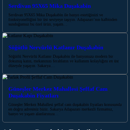
Serdivan 95X65 Mika Duşakabin
Serdivan 95X65 Mika Duşakabin ile banyo estetiğinizi ve
fonksiyonelliğini bir üst seviyeye taşıyın. Adapazarı’nın kalbinden
sunduğumuz bu özel ürün, yaşam…
Söğütlü Nervürlü Katlanır Duşakabin
Söğütlü Nervürlü Katlanır Duşakabin ile banyonuza modern bir
dokunuş katın, mekanınızı ferahlatın ve kullanım kolaylığını en üst
düzeyde yaşayın. Sakarya…
Güneşler Merkez Mahallesi Şeffaf Cam
Duşakabin Fiyatları
Güneşler Merkez Mahallesi şeffaf cam duşakabin fiyatları konusunda
en doğru adresiniz biziz. Sakarya Adapazarı merkezli firmamız,
banyo ve yaşam alanlarınıza…