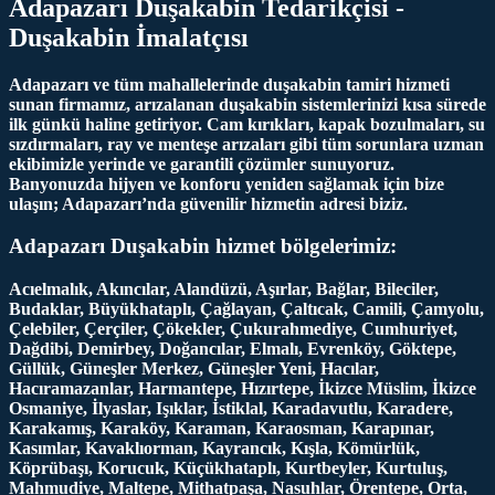
Adapazarı Duşakabin Tedarikçisi -
Duşakabin İmalatçısı
Adapazarı ve tüm mahallelerinde duşakabin tamiri hizmeti
sunan firmamız, arızalanan duşakabin sistemlerinizi kısa sürede
ilk günkü haline getiriyor. Cam kırıkları, kapak bozulmaları, su
sızdırmaları, ray ve menteşe arızaları gibi tüm sorunlara uzman
ekibimizle yerinde ve garantili çözümler sunuyoruz.
Banyonuzda hijyen ve konforu yeniden sağlamak için bize
ulaşın; Adapazarı’nda güvenilir hizmetin adresi biziz.
Adapazarı Duşakabin hizmet bölgelerimiz:
Acıelmalık, Akıncılar, Alandüzü, Aşırlar, Bağlar, Bileciler,
Budaklar, Büyükhataplı, Çağlayan, Çaltıcak, Camili, Çamyolu,
Çelebiler, Çerçiler, Çökekler, Çukurahmediye, Cumhuriyet,
Dağdibi, Demirbey, Doğancılar, Elmalı, Evrenköy, Göktepe,
Güllük, Güneşler Merkez, Güneşler Yeni, Hacılar,
Hacıramazanlar, Harmantepe, Hızırtepe, İkizce Müslim, İkizce
Osmaniye, İlyaslar, Işıklar, İstiklal, Karadavutlu, Karadere,
Karakamış, Karaköy, Karaman, Karaosman, Karapınar,
Kasımlar, Kavaklıorman, Kayrancık, Kışla, Kömürlük,
Köprübaşı, Korucuk, Küçükhataplı, Kurtbeyler, Kurtuluş,
Mahmudiye, Maltepe, Mithatpaşa, Nasuhlar, Örentepe, Orta,