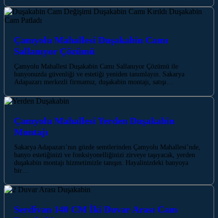
Çamyolu Mahallesi Duşakabin Camı
Sallanıyor Çözümü
Çamyolu Mahallesi Duşakabin Camı Sallanıyor Çözümü ile
banyonuzda güvenliği ve estetiği yeniden tanımlayın. Sakarya
Adapazarı merkezli firmamız, duşakabin montajı, satışı…
Çamyolu Mahallesi Yerden Duşakabin
Montajı
Sakarya Adapazarı’nın gözde semtlerinden Çamyolu Mahallesi’nde,
banyo estetiğinizi ve fonksiyonelliğinizi zirveye taşıyacak, yerden
duşakabin montajı hizmetimizle tanışın. Hayalinizdeki banyoya
bir…
Serdivan 140 CM İki Duvar Arası Cam