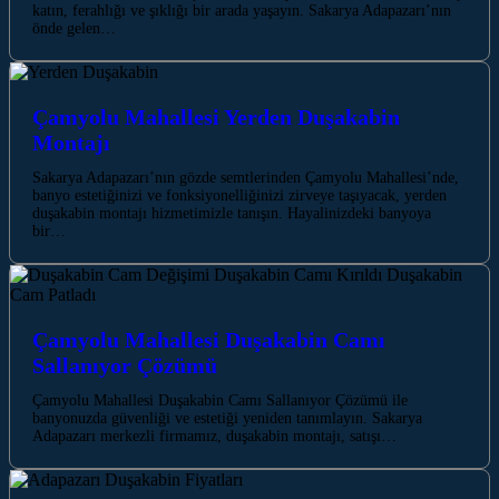
katın, ferahlığı ve şıklığı bir arada yaşayın. Sakarya Adapazarı’nın
önde gelen…
Çamyolu Mahallesi Yerden Duşakabin
Montajı
Sakarya Adapazarı’nın gözde semtlerinden Çamyolu Mahallesi’nde,
banyo estetiğinizi ve fonksiyonelliğinizi zirveye taşıyacak, yerden
duşakabin montajı hizmetimizle tanışın. Hayalinizdeki banyoya
bir…
Çamyolu Mahallesi Duşakabin Camı
Sallanıyor Çözümü
Çamyolu Mahallesi Duşakabin Camı Sallanıyor Çözümü ile
banyonuzda güvenliği ve estetiği yeniden tanımlayın. Sakarya
Adapazarı merkezli firmamız, duşakabin montajı, satışı…