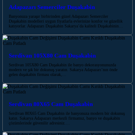
Adapazarı Semerciler Duşakabin
Banyonuza yaraşır birbirinden güzel Adapazarı Semerciler
Duşakabin modelleri uygun fiyatlarla evlerinize konfor ve güzellik
katıyorlar. Adapazarı Duşakabin Sakarya’da kaliteli Duşakabinin…
Serdivan 105X80 Cam Duşakabin
Serdivan 105X80 Cam Duşakabin ile banyo dekorasyonunuzda
modern ve şık bir dokunuş yaratın. Sakarya Adapazarı’nın önde
gelen duşakabin firması olarak,…
Serdivan 80X65 Cam Duşakabin
Serdivan 80X65 Cam Duşakabin ile banyonuza modern bir dokunuş
katın. Sakarya Adapazarı merkezli firmamız, banyo ve duşakabin
çözümlerinde güvenilir adresiniz.…