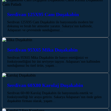
Serdivan 125X95 Cam Duşakabin
Serdivan 125X95 Cam Duşakabin ile banyonuzda modern bir
dokunuş ve ferah bir atmosfer yaratın. Sakarya’nın kalbinde,
Adapazarı ve çevresinde sunduğumuz…
Serdivan 95X65 Mika Duşakabin
Serdivan 95X65 Mika Duşakabin ile banyo estetiğinizi ve
fonksiyonelliğini bir üst seviyeye taşıyın. Adapazarı’nın kalbinden
sunduğumuz bu özel ürün, yaşam…
Serdivan 60X80 Karolaj Duşakabin
Serdivan 60×80 Karolaj Duşakabin ile banyonuzda estetik ve
fonksiyonelliği bir araya getirin. Sakarya Adapazarı’nın önde gelen
duşakabin firması olarak, yaşam…