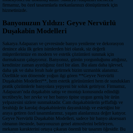
firmamız, bu özel tasarımlarla mekanlarınızı dönüştürmek için
hizmetinizde.
Banyonuzun Yıldızı: Geyve Nervürlü
Duşakabin Modelleri
Sakarya Adapazarı ve çevresinde banyo yenileme ve dekorasyon
denince akla ilk gelen isimlerden biri olarak, siz değerli
müşterilerimize en modern ve estetik çözümleri sunmak için
durmaksızın çalışıyoruz. Banyonuz, günün yorgunluğunu attığınız,
kendinize zaman ayırdığınız özel bir alan. Bu alanı daha işlevsel,
daha şık ve daha ferah hale getirmek bizim uzmanlık alanımız.
Özellikle son dönemde yoğun ilgi gören **Geyve Nervürlü
Duşakabin Modelleri**, hem estetik görünümleri hem de sundukları
pratik çözümlerle banyolara yepyeni bir soluk getiriyor. Firmamız,
Adapazarı’nda duşakabin satışı ve montajı konusunda edindiği
tecrübeyle, her zevke ve her banyo tipine uygun geniş bir ürün
yelpazesini sizlere sunmaktadır. Cam duşakabinlerin şeffaflığı ve
ferahlığı ile karolaj duşakabinlerin dayanıklılığı ve estetiğini bir
araya getiren özel tasarımlarımız, yaşam alanlarınıza değer katıyor.
Geyve Nervürlü Duşakabin Modelleri, sadece bir banyo aksesuarı
olmanın ötesinde, banyonuzun genel atmosferini belirleyen,
mekanın karakterini ortaya çıkaran önemli bir tasarım öğesidir. Bu