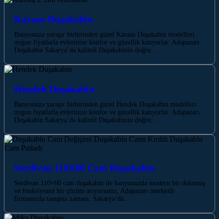
Karasu Duşakabin
Banyonuza yaraşır birbirinden güzel Karasu Duşakabin modelleri
uygun fiyatlarla evlerinize konfor ve güzellik katıyorlar. Adapazarı
Duşakabin Sakarya’da kaliteli Duşakabinin doğru…
Hendek Duşakabin
Banyonuza yaraşır birbirinden güzel Hendek Duşakabin modelleri
uygun fiyatlarla evlerinize konfor ve güzellik katıyorlar. Adapazarı
Duşakabin Sakarya’da kaliteli Duşakabinin doğru…
Serdivan 110X60 Cam Duşakabin
Serdivan 110×60 cam duşakabin ile banyonuzda modern bir dokunuş
ve fonksiyonel bir çözüm arıyorsanız, Adapazarı merkezli
firmamızla tanışma zamanı. Sakarya’da…