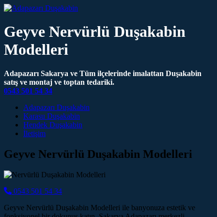
Geyve Nervürlü Duşakabin
Modelleri
Adapazarı Sakarya ve Tüm ilçelerinde imalattan Duşakabin
satış ve montaj ve toptan tedariki.
0543 501 54 34
Main Navigation
Adapazarı Duşakabin
Karasu Duşakabin
Hendek Duşakabin
İletişim
Geyve Nervürlü Duşakabin Modelleri
0543 501 54 34
Geyve Nervürlü Duşakabin Modelleri ile banyonuza estetik ve
fonksiyonel bir dokunuş katın. Sakarya Adapazarı merkezli