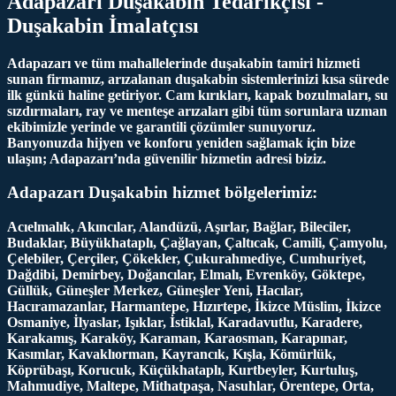
Adapazarı Duşakabin Tedarikçisi -
Duşakabin İmalatçısı
Adapazarı ve tüm mahallelerinde duşakabin tamiri hizmeti
sunan firmamız, arızalanan duşakabin sistemlerinizi kısa sürede
ilk günkü haline getiriyor. Cam kırıkları, kapak bozulmaları, su
sızdırmaları, ray ve menteşe arızaları gibi tüm sorunlara uzman
ekibimizle yerinde ve garantili çözümler sunuyoruz.
Banyonuzda hijyen ve konforu yeniden sağlamak için bize
ulaşın; Adapazarı’nda güvenilir hizmetin adresi biziz.
Adapazarı Duşakabin hizmet bölgelerimiz:
Acıelmalık, Akıncılar, Alandüzü, Aşırlar, Bağlar, Bileciler,
Budaklar, Büyükhataplı, Çağlayan, Çaltıcak, Camili, Çamyolu,
Çelebiler, Çerçiler, Çökekler, Çukurahmediye, Cumhuriyet,
Dağdibi, Demirbey, Doğancılar, Elmalı, Evrenköy, Göktepe,
Güllük, Güneşler Merkez, Güneşler Yeni, Hacılar,
Hacıramazanlar, Harmantepe, Hızırtepe, İkizce Müslim, İkizce
Osmaniye, İlyaslar, Işıklar, İstiklal, Karadavutlu, Karadere,
Karakamış, Karaköy, Karaman, Karaosman, Karapınar,
Kasımlar, Kavaklıorman, Kayrancık, Kışla, Kömürlük,
Köprübaşı, Korucuk, Küçükhataplı, Kurtbeyler, Kurtuluş,
Mahmudiye, Maltepe, Mithatpaşa, Nasuhlar, Örentepe, Orta,