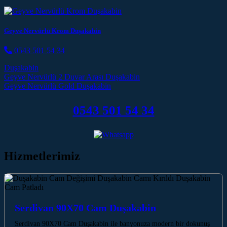
Geyve Nervürlü Krom Duşakabin
0543 501 54 34
Duşakabin
Post navigation
Geyve Nervürlü 2 Duvar Arası Duşakabin
Geyve Nervürlü Gold Duşakabin
0543 501 54 34
Hizmetlerimiz
Serdivan 90X70 Cam Duşakabin
Serdivan 90X70 Cam Duşakabin ile banyonuza modern bir dokunuş