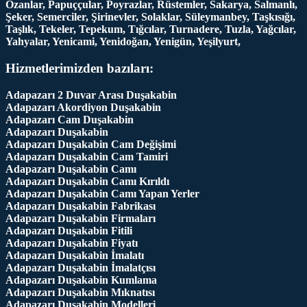
Ozanlar, Papuççular, Poyrazlar, Rüstemler, Sakarya, Salmanlı,
Şeker, Semerciler, Şirinevler, Solaklar, Süleymanbey, Taşkısığı,
Taşlık, Tekeler, Tepekum, Tığcılar, Turnadere, Tuzla, Yağcılar,
Yahyalar, Yenicami, Yenidoğan, Yenigün, Yeşilyurt,
Hizmetlerimizden bazıları:
Adapazarı 2 Duvar Arası Duşakabin
Adapazarı Akordiyon Duşakabin
Adapazarı Cam Duşakabin
Adapazarı Duşakabin
Adapazarı Duşakabin Cam Değişimi
Adapazarı Duşakabin Cam Tamiri
Adapazarı Duşakabin Camı
Adapazarı Duşakabin Camı Kırıldı
Adapazarı Duşakabin Camı Yapan Yerler
Adapazarı Duşakabin Fabrikası
Adapazarı Duşakabin Firmaları
Adapazarı Duşakabin Fitili
Adapazarı Duşakabin Fiyatı
Adapazarı Duşakabin İmalatı
Adapazarı Duşakabin İmalatçısı
Adapazarı Duşakabin Kumlama
Adapazarı Duşakabin Mıknatısı
Adapazarı Duşakabin Modelleri