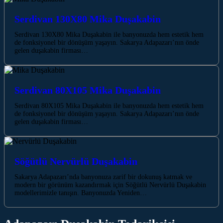
Serdivan 130X80 Mika Duşakabin
Serdivan 130X80 Mika Duşakabin ile banyonuzda hem estetik hem
de fonksiyonel bir dönüşüm yaşayın. Sakarya Adapazarı’nın önde
gelen duşakabin firması…
Serdivan 80X105 Mika Duşakabin
Serdivan 80X105 Mika Duşakabin ile banyonuzda hem estetik hem
de fonksiyonel bir dönüşüm yaşayın. Sakarya Adapazarı’nın önde
gelen duşakabin firması…
Söğütlü Nervürlü Duşakabin
Sakarya Adapazarı’nda banyonuza zarif bir dokunuş katmak ve
modern bir görünüm kazandırmak için Söğütlü Nervürlü Duşakabin
modellerimizle tanışın. Banyonuzda Yeniden…