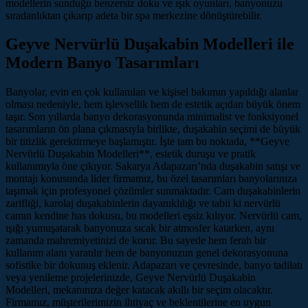
modellerin sunduğu benzersiz doku ve ışık oyunları, banyonuzu
sıradanlıktan çıkarıp adeta bir spa merkezine dönüştürebilir.
Geyve Nervürlü Duşakabin Modelleri ile
Modern Banyo Tasarımları
Banyolar, evin en çok kullanılan ve kişisel bakımın yapıldığı alanlar
olması nedeniyle, hem işlevsellik hem de estetik açıdan büyük önem
taşır. Son yıllarda banyo dekorasyonunda minimalist ve fonksiyonel
tasarımların ön plana çıkmasıyla birlikte, duşakabin seçimi de büyük
bir titizlik gerektirmeye başlamıştır. İşte tam bu noktada, **Geyve
Nervürlü Duşakabin Modelleri**, estetik duruşu ve pratik
kullanımıyla öne çıkıyor. Sakarya Adapazarı’nda duşakabin satışı ve
montajı konusunda lider firmamız, bu özel tasarımları banyolarınıza
taşımak için profesyonel çözümler sunmaktadır. Cam duşakabinlerin
zarifliği, karolaj duşakabinlerin dayanıklılığı ve tabii ki nervürlü
camın kendine has dokusu, bu modelleri eşsiz kılıyor. Nervürlü cam,
ışığı yumuşatarak banyonuza sıcak bir atmosfer katarken, aynı
zamanda mahremiyetinizi de korur. Bu sayede hem ferah bir
kullanım alanı yaratılır hem de banyonuzun genel dekorasyonuna
sofistike bir dokunuş eklenir. Adapazarı ve çevresinde, banyo tadilatı
veya yenileme projelerinizde, Geyve Nervürlü Duşakabin
Modelleri, mekanınıza değer katacak akıllı bir seçim olacaktır.
Firmamız, müşterilerimizin ihtiyaç ve beklentilerine en uygun