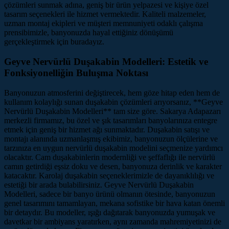
çözümleri sunmak adına, geniş bir ürün yelpazesi ve kişiye özel
tasarım seçenekleri ile hizmet vermektedir. Kaliteli malzemeler,
uzman montaj ekipleri ve müşteri memnuniyeti odaklı çalışma
prensibimizle, banyonuzda hayal ettiğiniz dönüşümü
gerçekleştirmek için buradayız.
Geyve Nervürlü Duşakabin Modelleri: Estetik ve
Fonksiyonelliğin Buluşma Noktası
Banyonuzun atmosferini değiştirecek, hem göze hitap eden hem de
kullanım kolaylığı sunan duşakabin çözümleri arıyorsanız, **Geyve
Nervürlü Duşakabin Modelleri** tam size göre. Sakarya Adapazarı
merkezli firmamız, bu özel ve şık tasarımları banyolarınıza entegre
etmek için geniş bir hizmet ağı sunmaktadır. Duşakabin satışı ve
montajı alanında uzmanlaşmış ekibimiz, banyonuzun ölçülerine ve
tarzınıza en uygun nervürlü duşakabin modelini seçmenize yardımcı
olacaktır. Cam duşakabinlerin modernliği ve şeffaflığı ile nervürlü
camın getirdiği eşsiz doku ve desen, banyonuza derinlik ve karakter
katacaktır. Karolaj duşakabin seçeneklerimizle de dayanıklılığı ve
estetiği bir arada bulabilirsiniz. Geyve Nervürlü Duşakabin
Modelleri, sadece bir banyo ürünü olmanın ötesinde, banyonuzun
genel tasarımını tamamlayan, mekana sofistike bir hava katan önemli
bir detaydır. Bu modeller, ışığı dağıtarak banyonuzda yumuşak ve
davetkar bir ambiyans yaratırken, aynı zamanda mahremiyetinizi de