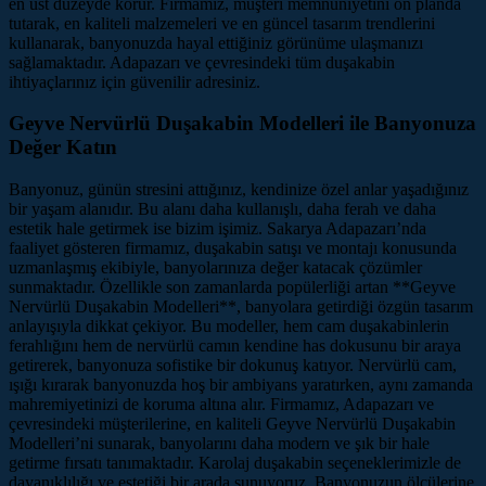
en üst düzeyde korur. Firmamız, müşteri memnuniyetini ön planda
tutarak, en kaliteli malzemeleri ve en güncel tasarım trendlerini
kullanarak, banyonuzda hayal ettiğiniz görünüme ulaşmanızı
sağlamaktadır. Adapazarı ve çevresindeki tüm duşakabin
ihtiyaçlarınız için güvenilir adresiniz.
Geyve Nervürlü Duşakabin Modelleri ile Banyonuza
Değer Katın
Banyonuz, günün stresini attığınız, kendinize özel anlar yaşadığınız
bir yaşam alanıdır. Bu alanı daha kullanışlı, daha ferah ve daha
estetik hale getirmek ise bizim işimiz. Sakarya Adapazarı’nda
faaliyet gösteren firmamız, duşakabin satışı ve montajı konusunda
uzmanlaşmış ekibiyle, banyolarınıza değer katacak çözümler
sunmaktadır. Özellikle son zamanlarda popülerliği artan **Geyve
Nervürlü Duşakabin Modelleri**, banyolara getirdiği özgün tasarım
anlayışıyla dikkat çekiyor. Bu modeller, hem cam duşakabinlerin
ferahlığını hem de nervürlü camın kendine has dokusunu bir araya
getirerek, banyonuza sofistike bir dokunuş katıyor. Nervürlü cam,
ışığı kırarak banyonuzda hoş bir ambiyans yaratırken, aynı zamanda
mahremiyetinizi de koruma altına alır. Firmamız, Adapazarı ve
çevresindeki müşterilerine, en kaliteli Geyve Nervürlü Duşakabin
Modelleri’ni sunarak, banyolarını daha modern ve şık bir hale
getirme fırsatı tanımaktadır. Karolaj duşakabin seçeneklerimizle de
dayanıklılığı ve estetiği bir arada sunuyoruz. Banyonuzun ölçülerine