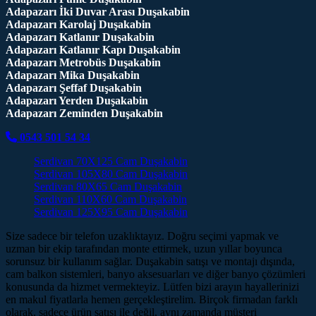
Adapazarı İki Duvar Arası Duşakabin
Adapazarı Karolaj Duşakabin
Adapazarı Katlanır Duşakabin
Adapazarı Katlanır Kapı Duşakabin
Adapazarı Metrobüs Duşakabin
Adapazarı Mika Duşakabin
Adapazarı Şeffaf Duşakabin
Adapazarı Yerden Duşakabin
Adapazarı Zeminden Duşakabin
0543 501 54 34
Serdivan 70X125 Cam Duşakabin
Serdivan 105X80 Cam Duşakabin
Serdivan 80X65 Cam Duşakabin
Serdivan 110X60 Cam Duşakabin
Serdivan 125X95 Cam Duşakabin
Size sadece bir telefon uzaklıktayız. Doğru seçimi yapmak ve
uzman bir ekip tarafından monte ettirmek, uzun yıllar boyunca
sorunsuz bir kullanım sağlar. Duşakabin satışı ve montajı dışında,
cam balkon sistemleri, banyo aksesuarları ve diğer banyo çözümleri
konusunda da hizmet vermekteyiz. Lütfen bizi arayın hayallerinizi
en makul fiyatlarla hemen gerçekleştirelim. Birçok firmadan farklı
olarak, sadece ürün satışı ile değil, aynı zamanda müşteri