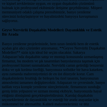
ve kişisel zevklerinize uygun, en uygun duşakabin çözümünü
bulmak için profesyonel ekibimizle iletişime geçebilirsiniz. Müşteri
memnuniyeti odaklı çalışma prensibimizle, banyo yenileme
sürecinizi kolaylaştırıyor ve hayalinizdeki banyoya kavuşmanızı
sağlıyoruz.
Geyve Nervürlü Duşakabin Modelleri: Dayanıklılık ve Estetik
Bir Arada
Banyo yenileme projelerinizde, hem uzun ömürlü hem de estetik
açıdan göz alıcı çözümler arıyorsanız, **Geyve Nervürlü Duşakabin
Modelleri** sizin için ideal bir seçim olacaktır. Sakarya
Adapazarı’nda duşakabin satışı ve montajı konusunda uzmanlaşmış
firmamız, bu modern ve şık tasarımları banyolarınıza taşımak için
profesyonel hizmet sunmaktadır. Nervürlü camın getirdiği benzersiz
doku ve ışık kırılma özelliği, banyonuza sofistike bir hava katarken,
aynı zamanda mahremiyetinizi de en üst düzeyde korur. Cam
duşakabinlerin ferahlığı ile birleşen bu özel tasarım, banyonuzun
atmosferini tamamen değiştirecektir. Adapazarı ve çevresinde, banyo
tadilatı veya komple yenileme süreçlerinizde, firmamızın sunduğu
geniş ürün yelpazesi ve uzman montaj ekibiyle, banyonuzda hayal
ettiğiniz dönüşümü gerçekleştirebilirsiniz. Karolaj duşakabin
seçeneklerimiz de dayanıklılık ve estetiği bir arada arayanlar için
mükemmel bir alternatiftir. Kaliteli malzemelerimiz ve titiz