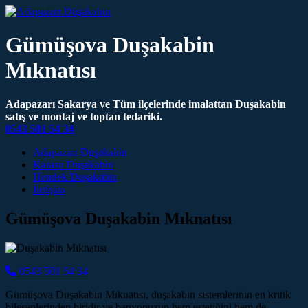
Gümüşova Duşakabin
Mıknatısı
Adapazarı Sakarya ve Tüm ilçelerinde imalattan Duşakabin
satış ve montaj ve toptan tedariki.
0543 501 54 34
Main Navigation
Adapazarı Duşakabin
Karasu Duşakabin
Hendek Duşakabin
İletişim
Gümüşova Duşakabin Mıknatısı
0543 501 54 34
Gümüşova Duşakabin Mıknatısı, duşakabin sistemlerinin en kritik
bileşenlerinden biridir ve banyonuzun hem estetiğini hem de