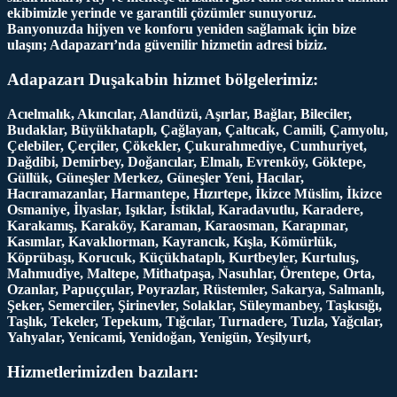
ekibimizle yerinde ve garantili çözümler sunuyoruz.
Banyonuzda hijyen ve konforu yeniden sağlamak için bize
ulaşın; Adapazarı’nda güvenilir hizmetin adresi biziz.
Adapazarı Duşakabin hizmet bölgelerimiz:
Acıelmalık, Akıncılar, Alandüzü, Aşırlar, Bağlar, Bileciler,
Budaklar, Büyükhataplı, Çağlayan, Çaltıcak, Camili, Çamyolu,
Çelebiler, Çerçiler, Çökekler, Çukurahmediye, Cumhuriyet,
Dağdibi, Demirbey, Doğancılar, Elmalı, Evrenköy, Göktepe,
Güllük, Güneşler Merkez, Güneşler Yeni, Hacılar,
Hacıramazanlar, Harmantepe, Hızırtepe, İkizce Müslim, İkizce
Osmaniye, İlyaslar, Işıklar, İstiklal, Karadavutlu, Karadere,
Karakamış, Karaköy, Karaman, Karaosman, Karapınar,
Kasımlar, Kavaklıorman, Kayrancık, Kışla, Kömürlük,
Köprübaşı, Korucuk, Küçükhataplı, Kurtbeyler, Kurtuluş,
Mahmudiye, Maltepe, Mithatpaşa, Nasuhlar, Örentepe, Orta,
Ozanlar, Papuççular, Poyrazlar, Rüstemler, Sakarya, Salmanlı,
Şeker, Semerciler, Şirinevler, Solaklar, Süleymanbey, Taşkısığı,
Taşlık, Tekeler, Tepekum, Tığcılar, Turnadere, Tuzla, Yağcılar,
Yahyalar, Yenicami, Yenidoğan, Yenigün, Yeşilyurt,
Hizmetlerimizden bazıları: