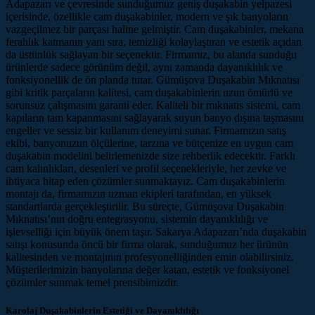
Adapazarı ve çevresinde sunduğumuz geniş duşakabin yelpazesi
içerisinde, özellikle cam duşakabinler, modern ve şık banyoların
vazgeçilmez bir parçası haline gelmiştir. Cam duşakabinler, mekana
ferahlık katmanın yanı sıra, temizliği kolaylaştıran ve estetik açıdan
da üstünlük sağlayan bir seçenektir. Firmamız, bu alanda sunduğu
ürünlerde sadece görünüm değil, aynı zamanda dayanıklılık ve
fonksiyonellik de ön planda tutar. Gümüşova Duşakabin Mıknatısı
gibi kritik parçaların kalitesi, cam duşakabinlerin uzun ömürlü ve
sorunsuz çalışmasını garanti eder. Kaliteli bir mıknatıs sistemi, cam
kapıların tam kapanmasını sağlayarak suyun banyo dışına taşmasını
engeller ve sessiz bir kullanım deneyimi sunar. Firmamızın satış
ekibi, banyonuzun ölçülerine, tarzına ve bütçenize en uygun cam
duşakabin modelini belirlemenizde size rehberlik edecektir. Farklı
cam kalınlıkları, desenleri ve profil seçenekleriyle, her zevke ve
ihtiyaca hitap eden çözümler sunmaktayız. Cam duşakabinlerin
montajı da, firmamızın uzman ekipleri tarafından, en yüksek
standartlarda gerçekleştirilir. Bu süreçte, Gümüşova Duşakabin
Mıknatısı’nın doğru entegrasyonu, sistemin dayanıklılığı ve
işlevselliği için büyük önem taşır. Sakarya Adapazarı’nda duşakabin
satışı konusunda öncü bir firma olarak, sunduğumuz her ürünün
kalitesinden ve montajının profesyonelliğinden emin olabilirsiniz.
Müşterilerimizin banyolarına değer katan, estetik ve fonksiyonel
çözümler sunmak temel prensibimizdir.
Karolaj Duşakabinlerin Estetiği ve Dayanıklılığı