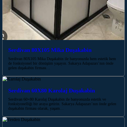
Serdivan 80X105 Mika Duşakabin
Serdivan 80X105 Mika Duşakabin ile banyonuzda hem estetik hem
de fonksiyonel bir dönüşüm yaşayın. Sakarya Adapazarı’nın önde
gelen duşakabin firması…
Serdivan 60X80 Karolaj Duşakabin
Serdivan 60×80 Karolaj Duşakabin ile banyonuzda estetik ve
fonksiyonelliği bir araya getirin. Sakarya Adapazarı’nın önde gelen
duşakabin firması olarak, yaşam…