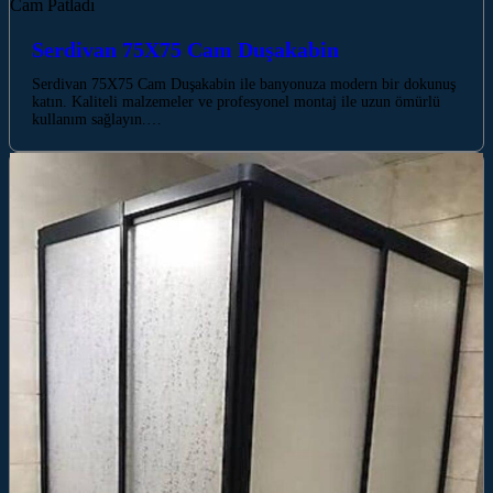
Serdivan 75X75 Cam Duşakabin
Serdivan 75X75 Cam Duşakabin ile banyonuza modern bir dokunuş
katın. Kaliteli malzemeler ve profesyonel montaj ile uzun ömürlü
kullanım sağlayın.…