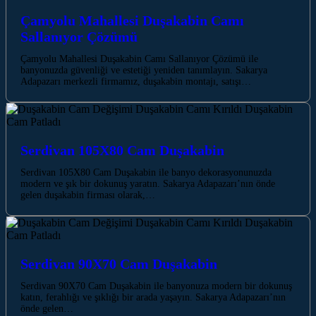
Çamyolu Mahallesi Duşakabin Camı
Sallanıyor Çözümü
Çamyolu Mahallesi Duşakabin Camı Sallanıyor Çözümü ile
banyonuzda güvenliği ve estetiği yeniden tanımlayın. Sakarya
Adapazarı merkezli firmamız, duşakabin montajı, satışı…
Serdivan 105X80 Cam Duşakabin
Serdivan 105X80 Cam Duşakabin ile banyo dekorasyonunuzda
modern ve şık bir dokunuş yaratın. Sakarya Adapazarı’nın önde
gelen duşakabin firması olarak,…
Serdivan 90X70 Cam Duşakabin
Serdivan 90X70 Cam Duşakabin ile banyonuza modern bir dokunuş
katın, ferahlığı ve şıklığı bir arada yaşayın. Sakarya Adapazarı’nın
önde gelen…