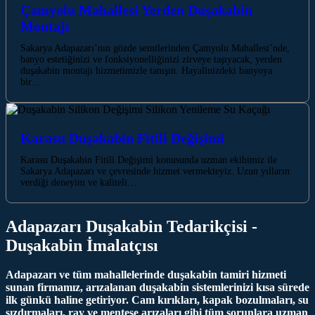
Çamyolu Mahallesi Yerden Duşakabin
Montajı
Sakarya Adapazarı’nın gözde semtlerinden Çamyolu Mahallesi’nde,
banyo estetiğinizi ve fonksiyonelliğinizi zirveye taşıyacak, yerden
duşakabin montajı hizmetimizle tanışın. Hayalinizdeki banyoya
bir…
Karasu Duşakabin Fitili Değişimi
Karasu Duşakabin Fitili Değişimi konusunda uzman ekibimiz ile
Sakarya Adapazarı ve çevresinde hizmet vermekteyiz. Uzun yılların
verdiği deneyim ve kaliteli…
Adapazarı Duşakabin Tedarikçisi -
Duşakabin İmalatçısı
Adapazarı ve tüm mahallelerinde duşakabin tamiri hizmeti
sunan firmamız, arızalanan duşakabin sistemlerinizi kısa sürede
ilk günkü haline getiriyor. Cam kırıkları, kapak bozulmaları, su
sızdırmaları, ray ve menteşe arızaları gibi tüm sorunlara uzman