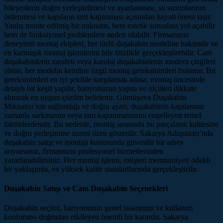
bileşenlerin doğru yerleştirilmesi ve ayarlanması, su sızıntılarının
önlenmesi ve kapıların tam kapanması açısından hayati önem taşır.
Yanlış monte edilmiş bir mıknatıs, hem estetik sorunlara yol açabilir
hem de fonksiyonel problemlere neden olabilir. Firmamızın
deneyimli montaj ekipleri, her türlü duşakabin modeline hakimdir ve
en karmaşık montaj işlemlerini bile titizlikle gerçekleştirebilir. Cam
duşakabinlerin zarafeti veya karolaj duşakabinlerin modern çizgileri
olsun, her modelin kendine özgü montaj gereksinimleri bulunur. Bu
gereksinimleri en iyi şekilde karşılamak adına, montaj öncesinde
detaylı bir keşif yapılır, banyonuzun yapısı ve ölçüleri dikkate
alınarak en uygun çözüm belirlenir. Gümüşova Duşakabin
Mıknatısı’nın sağlamlığı ve doğru ayarı, duşakabinin kapılarının
zamanla sarkmasını veya tam kapanmamasını engelleyen temel
faktörlerdendir. Bu nedenle, montaj sırasında bu parçaların kalitesine
ve doğru yerleşimine azami özen gösterilir. Sakarya Adapazarı’nda
duşakabin satışı ve montajı konusunda güvenilir bir adres
arıyorsanız, firmamızın profesyonel hizmetlerinden
yararlanabilirsiniz. Her montaj işlemi, müşteri memnuniyeti odaklı
bir yaklaşımla, en yüksek kalite standartlarında gerçekleştirilir.
Duşakabin Satışı ve Cam Duşakabin Seçenekleri
Duşakabin seçimi, banyonuzun genel tasarımını ve kullanım
konforunu doğrudan etkileyen önemli bir karardır. Sakarya