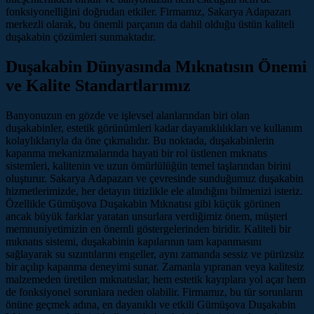
fonksiyonelliğini doğrudan etkiler. Firmamız, Sakarya Adapazarı
merkezli olarak, bu önemli parçanın da dahil olduğu üstün kaliteli
duşakabin çözümleri sunmaktadır.
Duşakabin Dünyasında Mıknatısın Önemi
ve Kalite Standartlarımız
Banyonuzun en gözde ve işlevsel alanlarından biri olan
duşakabinler, estetik görünümleri kadar dayanıklılıkları ve kullanım
kolaylıklarıyla da öne çıkmalıdır. Bu noktada, duşakabinlerin
kapanma mekanizmalarında hayati bir rol üstlenen mıknatıs
sistemleri, kalitenin ve uzun ömürlülüğün temel taşlarından birini
oluşturur. Sakarya Adapazarı ve çevresinde sunduğumuz duşakabin
hizmetlerimizde, her detayın titizlikle ele alındığını bilmenizi isteriz.
Özellikle Gümüşova Duşakabin Mıknatısı gibi küçük görünen
ancak büyük farklar yaratan unsurlara verdiğimiz önem, müşteri
memnuniyetimizin en önemli göstergelerinden biridir. Kaliteli bir
mıknatıs sistemi, duşakabinin kapılarının tam kapanmasını
sağlayarak su sızıntılarını engeller, aynı zamanda sessiz ve pürüzsüz
bir açılıp kapanma deneyimi sunar. Zamanla yıpranan veya kalitesiz
malzemeden üretilen mıknatıslar, hem estetik kayıplara yol açar hem
de fonksiyonel sorunlara neden olabilir. Firmamız, bu tür sorunların
önüne geçmek adına, en dayanıklı ve etkili Gümüşova Duşakabin