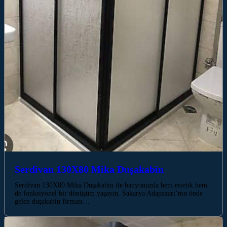
Serdivan 130X80 Mika Duşakabin
Serdivan 130X80 Mika Duşakabin ile banyonuzda hem estetik hem
de fonksiyonel bir dönüşüm yaşayın. Sakarya Adapazarı’nın önde
gelen duşakabin firması…