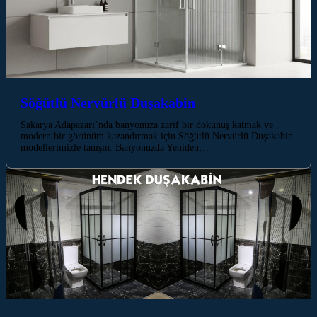
Söğütlü Nervürlü Duşakabin
Sakarya Adapazarı’nda banyonuza zarif bir dokunuş katmak ve
modern bir görünüm kazandırmak için Söğütlü Nervürlü Duşakabin
modellerimizle tanışın. Banyonuzda Yeniden…