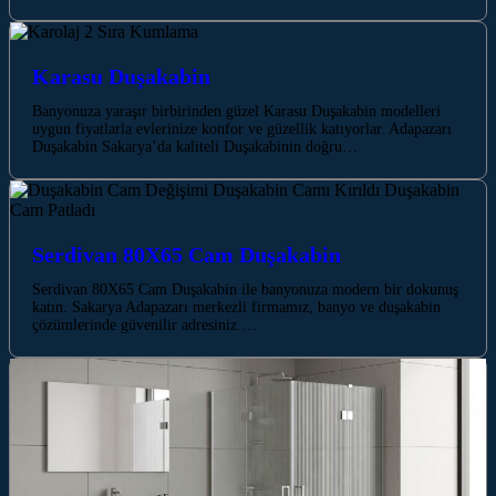
Karasu Duşakabin
Banyonuza yaraşır birbirinden güzel Karasu Duşakabin modelleri
uygun fiyatlarla evlerinize konfor ve güzellik katıyorlar. Adapazarı
Duşakabin Sakarya’da kaliteli Duşakabinin doğru…
Serdivan 80X65 Cam Duşakabin
Serdivan 80X65 Cam Duşakabin ile banyonuza modern bir dokunuş
katın. Sakarya Adapazarı merkezli firmamız, banyo ve duşakabin
çözümlerinde güvenilir adresiniz.…