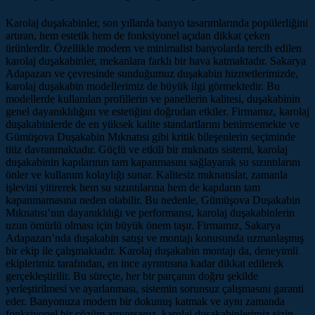
Karolaj duşakabinler, son yıllarda banyo tasarımlarında popülerliğini
artıran, hem estetik hem de fonksiyonel açıdan dikkat çeken
ürünlerdir. Özellikle modern ve minimalist banyolarda tercih edilen
karolaj duşakabinler, mekanlara farklı bir hava katmaktadır. Sakarya
Adapazarı ve çevresinde sunduğumuz duşakabin hizmetlerimizde,
karolaj duşakabin modellerimiz de büyük ilgi görmektedir. Bu
modellerde kullanılan profillerin ve panellerin kalitesi, duşakabinin
genel dayanıklılığını ve estetiğini doğrudan etkiler. Firmamız, karolaj
duşakabinlerde de en yüksek kalite standartlarını benimsemekte ve
Gümüşova Duşakabin Mıknatısı gibi kritik bileşenlerin seçiminde
titiz davranmaktadır. Güçlü ve etkili bir mıknatıs sistemi, karolaj
duşakabinin kapılarının tam kapanmasını sağlayarak su sızıntılarını
önler ve kullanım kolaylığı sunar. Kalitesiz mıknatıslar, zamanla
işlevini yitirerek hem su sızıntılarına hem de kapıların tam
kapanmamasına neden olabilir. Bu nedenle, Gümüşova Duşakabin
Mıknatısı’nın dayanıklılığı ve performansı, karolaj duşakabinlerin
uzun ömürlü olması için büyük önem taşır. Firmamız, Sakarya
Adapazarı’nda duşakabin satışı ve montajı konusunda uzmanlaşmış
bir ekip ile çalışmaktadır. Karolaj duşakabin montajı da, deneyimli
ekiplerimiz tarafından, en ince ayrıntısına kadar dikkat edilerek
gerçekleştirilir. Bu süreçte, her bir parçanın doğru şekilde
yerleştirilmesi ve ayarlanması, sistemin sorunsuz çalışmasını garanti
eder. Banyonuza modern bir dokunuş katmak ve aynı zamanda
fonksiyonel bir çözüm arıyorsanız, karolaj duşakabinlerimiz sizin