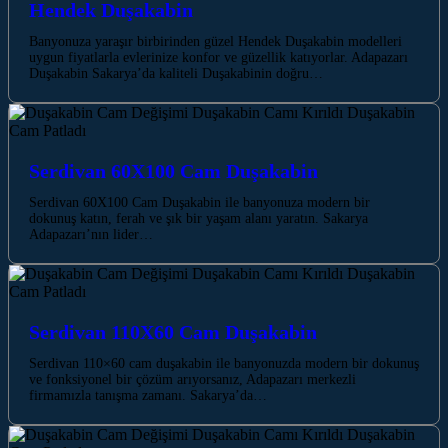
Hendek Duşakabin
Banyonuza yaraşır birbirinden güzel Hendek Duşakabin modelleri
uygun fiyatlarla evlerinize konfor ve güzellik katıyorlar. Adapazarı
Duşakabin Sakarya’da kaliteli Duşakabinin doğru…
Serdivan 60X100 Cam Duşakabin
Serdivan 60X100 Cam Duşakabin ile banyonuza modern bir
dokunuş katın, ferah ve şık bir yaşam alanı yaratın. Sakarya
Adapazarı’nın lider…
Serdivan 110X60 Cam Duşakabin
Serdivan 110×60 cam duşakabin ile banyonuzda modern bir dokunuş
ve fonksiyonel bir çözüm arıyorsanız, Adapazarı merkezli
firmamızla tanışma zamanı. Sakarya’da…