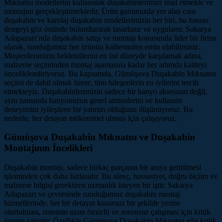
Mıknatısı modellerini kullanarak duşakabinlerimizi imal etmekte ve
montajını gerçekleştirmektedir. Ürün gamımızda yer alan cam
duşakabin ve karolaj duşakabin modellerimizin her biri, bu hassas
dengeyi göz önünde bulundurarak tasarlanır ve uygulanır. Sakarya
Adapazarı’nda duşakabin satışı ve montajı konusunda lider bir firma
olarak, sunduğumuz her ürünün kalitesinden emin olabilirsiniz.
Müşterilerimizin beklentilerini en üst düzeyde karşılamak adına,
malzeme seçiminden montaj aşamasına kadar her adımda kaliteyi
önceliklendiriyoruz. Bu kapsamda, Gümüşova Duşakabin Mıknatısı
seçimi de dahil olmak üzere, tüm bileşenlerin en iyilerini tercih
etmekteyiz. Duşakabinlerimizin sadece bir banyo aksesuarı değil,
aynı zamanda banyonuzun genel atmosferini ve kullanım
deneyimini iyileştiren bir yatırım olduğunu düşünüyoruz. Bu
nedenle, her detayın mükemmel olması için çalışıyoruz.
Gümüşova Duşakabin Mıknatısı ve Duşakabin
Montajının İncelikleri
Duşakabin montajı, sadece birkaç parçanın bir araya getirilmesi
işleminden çok daha fazlasıdır. Bu süreç, hassasiyet, doğru ölçüm ve
malzeme bilgisi gerektiren uzmanlık isteyen bir iştir. Sakarya
Adapazarı ve çevresinde sunduğumuz duşakabin montaj
hizmetlerinde, her bir detayın kusursuz bir şekilde yerine
oturtulması, sistemin uzun ömürlü ve sorunsuz çalışması için kritik
öneme sahiptir. Özellikle Gümüşova Duşakabin Mıknatısı gibi kritik