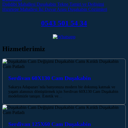
Post navigation
Dağdibi Mahallesi Duşakabin Tekne Tamiri ve Değişimi
Hızırtepe Mahallesi İki Duvar Arası Duşakabin Çözümleri
0543 501 54 34
Hizmetlerimiz
Serdivan 60X130 Cam Duşakabin
Sakarya Adapazarı’nda banyonuza modern bir dokunuş katmak ve
yaşam alanınızı dönüştürmek için Serdivan 60X130 Cam Duşakabin
modelimizle tanışın. Estetik ve…
Serdivan 125X60 Cam Duşakabin