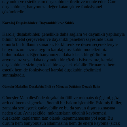
dayanıklı ve estetik cam duşakabinler üretir ve monte eder. Cam
duşakabinler, banyonuza değer katan şık ve fonksiyonel
çözümlerdir.
Karolaj Duşakabinler: Dayanıklılık ve Şıklık
Karolaj duşakabinler, genellikle daha sağlam ve dayanıklı yapılarıyla
bilinir. Metal çerçeveleri ve dayanıklı panelleri sayesinde uzun
ömürlü bir kullanım sunarlar. Farklı renk ve desen seçenekleriyle
banyonuzun tarzına uygun karolaj duşakabin modellerimiz
bulunmaktadır. Eğer banyonuzda daha klasik bir görünüm
arıyorsanız veya daha dayanıklı bir çözüm istiyorsanız, karolaj
duşakabinler sizin için ideal bir seçenek olabilir. Firmamız, hem
estetik hem de fonksiyonel karolaj duşakabin çözümleri
sunmaktadır.
Güneşler Mahallesi Duşakabin Fitili ve Mıknatıs Değişimi: Detaylı Bakış
Güneşler Mahallesi’nde duşakabin fitili ve mıknatıs değişimi, göz
ardı edilmemesi gereken önemli bir bakım işlemidir. Eskimiş fitiller,
zamanla sertleşerek çatlayabilir ve bu da suyun dışarı sızmasına
neden olur. Aynı şekilde, mıknatısların gücünü kaybetmesi,
duşakabin kapılarının tam olarak kapanmamasına yol açar. Bu
durum hem banyonuzun ıslanmasına hem de enerji kaybına (sıcak