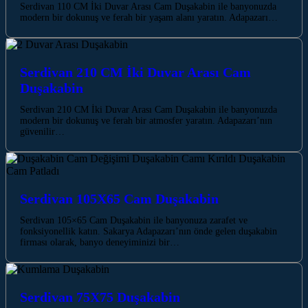
Serdivan 110 CM İki Duvar Arası Cam Duşakabin ile banyonuzda
modern bir dokunuş ve ferah bir yaşam alanı yaratın. Adapazarı…
Serdivan 210 CM İki Duvar Arası Cam
Duşakabin
Serdivan 210 CM İki Duvar Arası Cam Duşakabin ile banyonuzda
modern bir dokunuş ve ferah bir atmosfer yaratın. Adapazarı’nın
güvenilir…
Serdivan 105X65 Cam Duşakabin
Serdivan 105×65 Cam Duşakabin ile banyonuza zarafet ve
fonksiyonellik katın. Sakarya Adapazarı’nın önde gelen duşakabin
firması olarak, banyo deneyiminizi bir…
Serdivan 75X75 Duşakabin