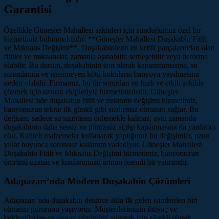
Garantisi
Özellikle Güneşler Mahallesi sakinleri için sunduğumuz özel bir
hizmetimiz bulunmaktadır: **Güneşler Mahallesi Duşakabin Fitili
ve Mıknatıs Değişimi**. Duşakabinlerin en kritik parçalarından olan
fitiller ve mıknatıslar, zamanla aşınabilir, sertleşebilir veya deforme
olabilir. Bu durum, duşakabinin tam olarak kapanmamasına, su
sızıntılarına ve istenmeyen kötü kokuların banyoya yayılmasına
neden olabilir. Firmamız, bu tür sorunları en hızlı ve etkili şekilde
çözmek için uzman ekipleriyle hizmetinizdedir. Güneşler
Mahallesi’nde duşakabin fitili ve mıknatıs değişimi hizmetimiz,
banyonuzun tekrar ilk günkü gibi sızdırmaz olmasını sağlar. Bu
değişim, sadece su sızıntısını önlemekle kalmaz, aynı zamanda
duşakabinin daha sessiz ve pürüzsüz açılıp kapanmasına da yardımcı
olur. Kaliteli malzemeler kullanarak yaptığımız bu değişimler, uzun
yıllar boyunca sorunsuz kullanım vadediyor. Güneşler Mahallesi
Duşakabin Fitili ve Mıknatıs Değişimi hizmetimiz, banyonuzun
ömrünü uzatan ve konforunuzu artıran önemli bir yatırımdır.
Adapazarı’nda Modern Duşakabin Çözümleri
Adapazarı’nda duşakabin denince akla ilk gelen isimlerden biri
olmanın gururunu yaşıyoruz. Müşterilerimizin ihtiyaç ve
beklentilerine en uygun çözümleri sunmak için sürekli olarak