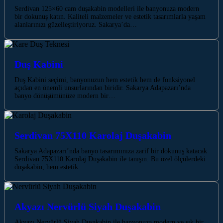
Serdivan 125×60 cam duşakabin modelleri ile banyonuza modern
bir dokunuş katın. Kaliteli malzemeler ve estetik tasarımlarla yaşam
alanlarınızı güzelleştiriyoruz. Sakarya’da…
Duş Kabini
Duş Kabini seçimi, banyonuzun hem estetik hem de fonksiyonel
açıdan en önemli unsurlarından biridir. Sakarya Adapazarı’nda
banyo dönüşümünüze modern bir…
Serdivan 75X110 Karolaj Duşakabin
Sakarya Adapazarı’nda banyo tasarımınıza zarif bir dokunuş katacak
Serdivan 75X110 Karolaj Duşakabin ile tanışın. Bu özel ölçülerdeki
duşakabin, hem estetik…
Akyazı Nervürlü Siyah Duşakabin
Akyazı Nervürlü Siyah Duşakabin ile banyonuza modern ve şık bir