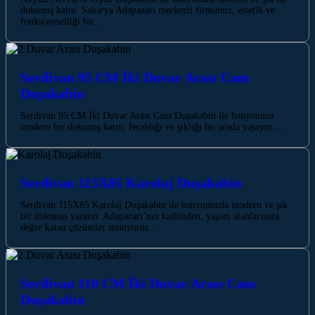
dokunuş katın. Sakarya Adapazarı merkezli firmamız, estetik ve
fonksiyonelliği bir…
Serdivan 95 CM İki Duvar Arası Cam
Duşakabin
Serdivan 95 CM İki Duvar Arası Cam Duşakabin ile banyonuza
modern bir dokunuş katın, ferahlığı ve şıklığı bir arada yaşayın.…
Serdivan 115X85 Karolaj Duşakabin
Serdivan 115X85 Karolaj Duşakabin ile banyonuzda modern ve şık
bir dokunuş yaratın. Adapazarı’nın kalbinden, yaşam alanlarınıza
değer katan çözümler sunuyoruz.…
Serdivan 110 CM İki Duvar Arası Cam
Duşakabin