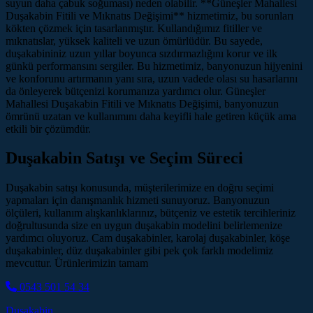
suyun daha çabuk soğuması) neden olabilir. **Güneşler Mahallesi
Duşakabin Fitili ve Mıknatıs Değişimi** hizmetimiz, bu sorunları
kökten çözmek için tasarlanmıştır. Kullandığımız fitiller ve
mıknatıslar, yüksek kaliteli ve uzun ömürlüdür. Bu sayede,
duşakabininiz uzun yıllar boyunca sızdırmazlığını korur ve ilk
günkü performansını sergiler. Bu hizmetimiz, banyonuzun hijyenini
ve konforunu artırmanın yanı sıra, uzun vadede olası su hasarlarını
da önleyerek bütçenizi korumanıza yardımcı olur. Güneşler
Mahallesi Duşakabin Fitili ve Mıknatıs Değişimi, banyonuzun
ömrünü uzatan ve kullanımını daha keyifli hale getiren küçük ama
etkili bir çözümdür.
Duşakabin Satışı ve Seçim Süreci
Duşakabin satışı konusunda, müşterilerimize en doğru seçimi
yapmaları için danışmanlık hizmeti sunuyoruz. Banyonuzun
ölçüleri, kullanım alışkanlıklarınız, bütçeniz ve estetik tercihleriniz
doğrultusunda size en uygun duşakabin modelini belirlemenize
yardımcı oluyoruz. Cam duşakabinler, karolaj duşakabinler, köşe
duşakabinler, düz duşakabinler gibi pek çok farklı modelimiz
mevcuttur. Ürünlerimizin tamam
0543 501 54 34
Duşakabin