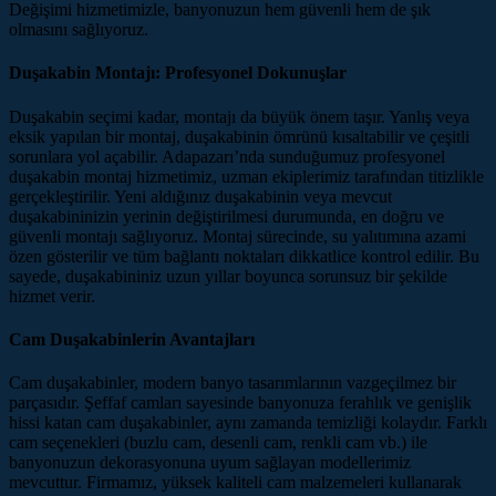
Değişimi hizmetimizle, banyonuzun hem güvenli hem de şık
olmasını sağlıyoruz.
Duşakabin Montajı: Profesyonel Dokunuşlar
Duşakabin seçimi kadar, montajı da büyük önem taşır. Yanlış veya
eksik yapılan bir montaj, duşakabinin ömrünü kısaltabilir ve çeşitli
sorunlara yol açabilir. Adapazarı’nda sunduğumuz profesyonel
duşakabin montaj hizmetimiz, uzman ekiplerimiz tarafından titizlikle
gerçekleştirilir. Yeni aldığınız duşakabinin veya mevcut
duşakabininizin yerinin değiştirilmesi durumunda, en doğru ve
güvenli montajı sağlıyoruz. Montaj sürecinde, su yalıtımına azami
özen gösterilir ve tüm bağlantı noktaları dikkatlice kontrol edilir. Bu
sayede, duşakabininiz uzun yıllar boyunca sorunsuz bir şekilde
hizmet verir.
Cam Duşakabinlerin Avantajları
Cam duşakabinler, modern banyo tasarımlarının vazgeçilmez bir
parçasıdır. Şeffaf camları sayesinde banyonuza ferahlık ve genişlik
hissi katan cam duşakabinler, aynı zamanda temizliği kolaydır. Farklı
cam seçenekleri (buzlu cam, desenli cam, renkli cam vb.) ile
banyonuzun dekorasyonuna uyum sağlayan modellerimiz
mevcuttur. Firmamız, yüksek kaliteli cam malzemeleri kullanarak