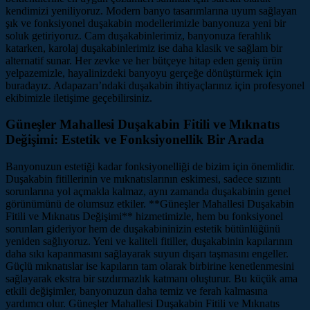
kendimizi yeniliyoruz. Modern banyo tasarımlarına uyum sağlayan
şık ve fonksiyonel duşakabin modellerimizle banyonuza yeni bir
soluk getiriyoruz. Cam duşakabinlerimiz, banyonuza ferahlık
katarken, karolaj duşakabinlerimiz ise daha klasik ve sağlam bir
alternatif sunar. Her zevke ve her bütçeye hitap eden geniş ürün
yelpazemizle, hayalinizdeki banyoyu gerçeğe dönüştürmek için
buradayız. Adapazarı’ndaki duşakabin ihtiyaçlarınız için profesyonel
ekibimizle iletişime geçebilirsiniz.
Güneşler Mahallesi Duşakabin Fitili ve Mıknatıs
Değişimi: Estetik ve Fonksiyonellik Bir Arada
Banyonuzun estetiği kadar fonksiyonelliği de bizim için önemlidir.
Duşakabin fitillerinin ve mıknatıslarının eskimesi, sadece sızıntı
sorunlarına yol açmakla kalmaz, aynı zamanda duşakabinin genel
görünümünü de olumsuz etkiler. **Güneşler Mahallesi Duşakabin
Fitili ve Mıknatıs Değişimi** hizmetimizle, hem bu fonksiyonel
sorunları gideriyor hem de duşakabininizin estetik bütünlüğünü
yeniden sağlıyoruz. Yeni ve kaliteli fitiller, duşakabinin kapılarının
daha sıkı kapanmasını sağlayarak suyun dışarı taşmasını engeller.
Güçlü mıknatıslar ise kapıların tam olarak birbirine kenetlenmesini
sağlayarak ekstra bir sızdırmazlık katmanı oluşturur. Bu küçük ama
etkili değişimler, banyonuzun daha temiz ve ferah kalmasına
yardımcı olur. Güneşler Mahallesi Duşakabin Fitili ve Mıknatıs