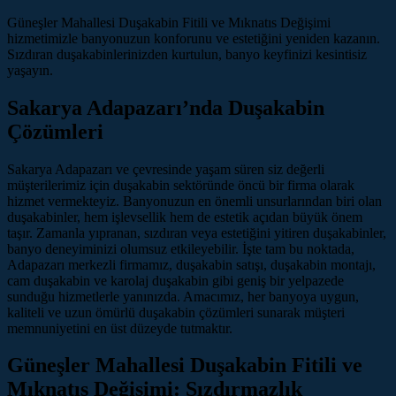
Güneşler Mahallesi Duşakabin Fitili ve Mıknatıs Değişimi
hizmetimizle banyonuzun konforunu ve estetiğini yeniden kazanın.
Sızdıran duşakabinlerinizden kurtulun, banyo keyfinizi kesintisiz
yaşayın.
Sakarya Adapazarı’nda Duşakabin
Çözümleri
Sakarya Adapazarı ve çevresinde yaşam süren siz değerli
müşterilerimiz için duşakabin sektöründe öncü bir firma olarak
hizmet vermekteyiz. Banyonuzun en önemli unsurlarından biri olan
duşakabinler, hem işlevsellik hem de estetik açıdan büyük önem
taşır. Zamanla yıpranan, sızdıran veya estetiğini yitiren duşakabinler,
banyo deneyiminizi olumsuz etkileyebilir. İşte tam bu noktada,
Adapazarı merkezli firmamız, duşakabin satışı, duşakabin montajı,
cam duşakabin ve karolaj duşakabin gibi geniş bir yelpazede
sunduğu hizmetlerle yanınızda. Amacımız, her banyoya uygun,
kaliteli ve uzun ömürlü duşakabin çözümleri sunarak müşteri
memnuniyetini en üst düzeyde tutmaktır.
Güneşler Mahallesi Duşakabin Fitili ve
Mıknatıs Değişimi: Sızdırmazlık