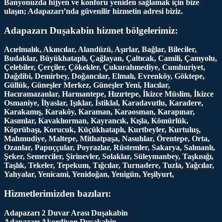
Banyonuzda hijyen ve konforu yeniden sağlamak için bize
ulaşın; Adapazarı’nda güvenilir hizmetin adresi biziz.
Adapazarı Duşakabin hizmet bölgelerimiz:
Acıelmalık, Akıncılar, Alandüzü, Aşırlar, Bağlar, Bileciler,
Budaklar, Büyükhataplı, Çağlayan, Çaltıcak, Camili, Çamyolu,
Çelebiler, Çerçiler, Çökekler, Çukurahmediye, Cumhuriyet,
Dağdibi, Demirbey, Doğancılar, Elmalı, Evrenköy, Göktepe,
Güllük, Güneşler Merkez, Güneşler Yeni, Hacılar,
Hacıramazanlar, Harmantepe, Hızırtepe, İkizce Müslim, İkizce
Osmaniye, İlyaslar, Işıklar, İstiklal, Karadavutlu, Karadere,
Karakamış, Karaköy, Karaman, Karaosman, Karapınar,
Kasımlar, Kavaklıorman, Kayrancık, Kışla, Kömürlük,
Köprübaşı, Korucuk, Küçükhataplı, Kurtbeyler, Kurtuluş,
Mahmudiye, Maltepe, Mithatpaşa, Nasuhlar, Örentepe, Orta,
Ozanlar, Papuççular, Poyrazlar, Rüstemler, Sakarya, Salmanlı,
Şeker, Semerciler, Şirinevler, Solaklar, Süleymanbey, Taşkısığı,
Taşlık, Tekeler, Tepekum, Tığcılar, Turnadere, Tuzla, Yağcılar,
Yahyalar, Yenicami, Yenidoğan, Yenigün, Yeşilyurt,
Hizmetlerimizden bazıları:
Adapazarı 2 Duvar Arası Duşakabin
Adapazarı Akordiyon Duşakabin