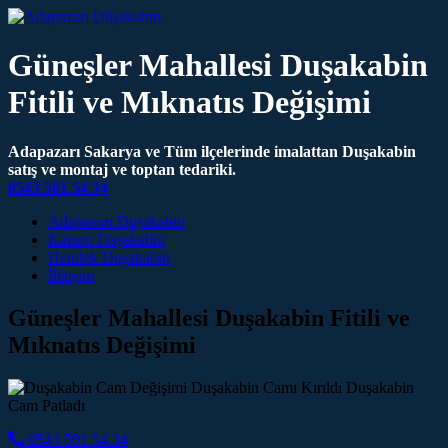
Güneşler Mahallesi Duşakabin
Fitili ve Mıknatıs Değişimi
Adapazarı Sakarya ve Tüm ilçelerinde imalattan Duşakabin
satış ve montaj ve toptan tedariki.
0543 501 54 34
Main Navigation
Adapazarı Duşakabin
Karasu Duşakabin
Hendek Duşakabin
İletişim
Güneşler Mahallesi Duşakabin Fitili ve
Mıknatıs Değişimi
0543 501 54 34