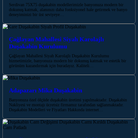
Serdivan 75X75 duşakabin modellerimizle banyonuza modern bir
dokunuş katmak, alanınızı daha fonksiyonel hale getirmek ve banyo
deneyiminizi bir üst seviyeye…
Çağlayan Mahallesi Siyah Karolajlı
Duşakabin Kurulumu
Çağlayan Mahallesi Siyah Karolajlı Duşakabin Kurulumu
hizmetimizle, banyonuza modern bir dokunuş katmak ve estetik bir
görünüm kazandırmak için buradayız. Kaliteli…
Adapazarı Mika Duşakabin
Banyonuza özel ölçüde duşakabin üretimi yapılmaktadır. Duşakabin
Nakliyesi ve montajı ücretsiz firmamız tarafından sağlanmaktadır.
Duşakabin Modelleri ve Fiyatları Hakkında internet…