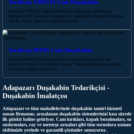
Serdivan 130X125 Cam Duşakabin
Serdivan 130X125 Cam Duşakabin ile banyonuza modern bir
dokunuş katın. Sakarya Adapazarı’nın önde gelen duşakabin firması
olarak, yaşam alanlarınızı güzelleştirecek…
Serdivan 90X85 Cam Duşakabin
Serdivan 90X85 Cam Duşakabin ile banyonuzda modern bir
dokunuş ve ferah bir atmosfer yaratın. Sakarya Adapazarı merkezli
firmamız, yaşam alanlarınızı…
Adapazarı Duşakabin Tedarikçisi -
Duşakabin İmalatçısı
Adapazarı ve tüm mahallelerinde duşakabin tamiri hizmeti
sunan firmamız, arızalanan duşakabin sistemlerinizi kısa sürede
ilk günkü haline getiriyor. Cam kırıkları, kapak bozulmaları, su
sızdırmaları, ray ve menteşe arızaları gibi tüm sorunlara uzman
ekibimizle yerinde ve garantili çözümler sunuyoruz.