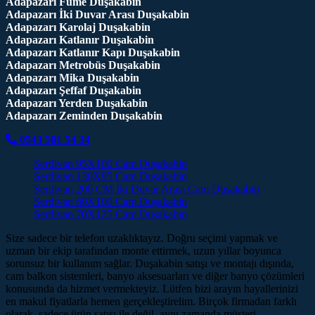
Adapazarı Füme Duşakabin
Adapazarı İki Duvar Arası Duşakabin
Adapazarı Karolaj Duşakabin
Adapazarı Katlanır Duşakabin
Adapazarı Katlanır Kapı Duşakabin
Adapazarı Metrobüs Duşakabin
Adapazarı Mika Duşakabin
Adapazarı Şeffaf Duşakabin
Adapazarı Yerden Duşakabin
Adapazarı Zeminden Duşakabin
0543 501 54 34
Serdivan 95X100 Cam Duşakabin
Serdivan 130X95 Cam Duşakabin
Serdivan 200 CM İki Duvar Arası Cam Duşakabin
Serdivan 60X100 Cam Duşakabin
Serdivan 70X125 Cam Duşakabin
Size sadece bir telefon uzaklıktayız. Doğru seçimi yapmak ve
uzman bir ekip tarafından monte ettirmek, uzun yıllar boyunca
sorunsuz bir kullanım sağlar. Duşakabin satışı ve montajı dışında,
cam balkon sistemleri, banyo aksesuarları ve diğer banyo çözümleri
konusunda da hizmet vermekteyiz. Lütfen bizi arayın hayallerinizi
en makul fiyatlarla hemen gerçekleştirelim. Birçok firmadan farklı
olarak, sadece ürün satışı ile değil, aynı zamanda müşteri