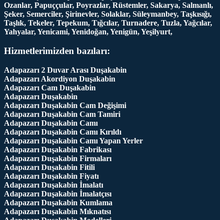
Ozanlar, Papuççular, Poyrazlar, Rüstemler, Sakarya, Salmanlı,
Şeker, Semerciler, Şirinevler, Solaklar, Süleymanbey, Taşkısığı,
Taşlık, Tekeler, Tepekum, Tığcılar, Turnadere, Tuzla, Yağcılar,
Yahyalar, Yenicami, Yenidoğan, Yenigün, Yeşilyurt,
Hizmetlerimizden bazıları:
Adapazarı 2 Duvar Arası Duşakabin
Adapazarı Akordiyon Duşakabin
Adapazarı Cam Duşakabin
Adapazarı Duşakabin
Adapazarı Duşakabin Cam Değişimi
Adapazarı Duşakabin Cam Tamiri
Adapazarı Duşakabin Camı
Adapazarı Duşakabin Camı Kırıldı
Adapazarı Duşakabin Camı Yapan Yerler
Adapazarı Duşakabin Fabrikası
Adapazarı Duşakabin Firmaları
Adapazarı Duşakabin Fitili
Adapazarı Duşakabin Fiyatı
Adapazarı Duşakabin İmalatı
Adapazarı Duşakabin İmalatçısı
Adapazarı Duşakabin Kumlama
Adapazarı Duşakabin Mıknatısı