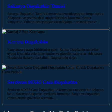
Sakarya Duşakabin Tamiri
Sakarya Duşakabin Tamiri konusunda uzmanlaşmış bir firma olarak,
Adapazarı ve çevresindeki müşterilerimize kusursuz hizmet
sunuyoruz. Yılların deneyimiyle kazandığımız uzmanlığımız ve…
Karasu Duşakabin
Banyonuza yaraşır birbirinden güzel Karasu Duşakabin modelleri
uygun fiyatlarla evlerinize konfor ve güzellik katıyorlar. Adapazarı
Duşakabin Sakarya’da kaliteli Duşakabinin doğru…
Serdivan 80X65 Cam Duşakabin
Serdivan 80X65 Cam Duşakabin ile banyonuza modern bir dokunuş
katın. Sakarya Adapazarı merkezli firmamız, banyo ve duşakabin
çözümlerinde güvenilir adresiniz.…