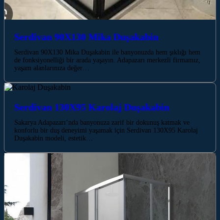
Serdivan 90X130 Mika Duşakabin
Serdivan 90X130 Mika Duşakabin ile banyonuzda hem şıklığı hem
de fonksiyonelliği bir arada yaşayın. Adapazarı merkezli firmamız,
yaşam alanlarınıza değer…
Serdivan 130X95 Karolaj Duşakabin
Sakarya Adapazarı’nda banyonuza zarif bir dokunuş katmak ve
konforlu bir duş deneyimi yaşamak için Serdivan 130X95 Karolaj
Duşakabin modeli, estetik…