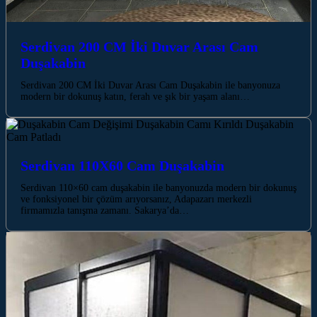
Serdivan 200 CM İki Duvar Arası Cam
Duşakabin
Serdivan 200 CM İki Duvar Arası Cam Duşakabin ile banyonuza
modern bir dokunuş katın, ferah ve şık bir yaşam alanı…
Serdivan 110X60 Cam Duşakabin
Serdivan 110×60 cam duşakabin ile banyonuzda modern bir dokunuş
ve fonksiyonel bir çözüm arıyorsanız, Adapazarı merkezli
firmamızla tanışma zamanı. Sakarya’da…