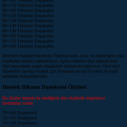
80×160 Teknesiz Duşakabin
80×170 Teknesiz Duşakabin
80×180 Teknesiz Duşakabin
90×120 Teknesiz Duşakabin
90×130 Teknesiz Duşakabin
90×140 Teknesiz Duşakabin
90×150 Teknesiz Duşakabin
90×160 Teknesiz Duşakabin
90×170 Teknesiz Duşakabin
90×180 Teknesiz Duşakabin
Belirtilen Standart ölçülerde Teknesiz kare, oval, ve dikdörtgen mika
duşakabin imalatı yapmaktayız. Ayrıca standart ölçü dışında özel
ölçü banyonuza uygun duşakabin üretimi de yapıyoruz. Özel ölçü
duşakabin siparişi vermek için firmamızı arayıp Ücretsiz ön keşif
talebinde bulunabilirsiniz.
Hendek Dikmen Duşteknesi Ölçüleri
Bu ölçüler dışında da istediğiniz tüm ölçülerde duşteknesi
üretimimiz vardır.
70×100 Duşteknesi
70×110 Duşteknesi
70×120 Duşteknesi