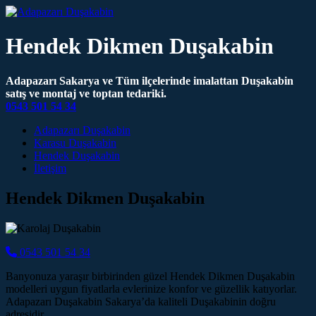
Hendek Dikmen Duşakabin
Adapazarı Sakarya ve Tüm ilçelerinde imalattan Duşakabin
satış ve montaj ve toptan tedariki.
0543 501 54 34
Main Navigation
Adapazarı Duşakabin
Karasu Duşakabin
Hendek Duşakabin
İletişim
Hendek Dikmen Duşakabin
0543 501 54 34
Banyonuza yaraşır birbirinden güzel Hendek Dikmen Duşakabin
modelleri uygun fiyatlarla evlerinize konfor ve güzellik katıyorlar.
Adapazarı Duşakabin Sakarya’da kaliteli Duşakabinin doğru
adresidir.