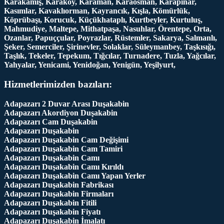
Karakamış, Karaköy, Karaman, Karaosman, Karapınar,
Kasımlar, Kavaklıorman, Kayrancık, Kışla, Kömürlük,
Köprübaşı, Korucuk, Küçükhataplı, Kurtbeyler, Kurtuluş,
Mahmudiye, Maltepe, Mithatpaşa, Nasuhlar, Örentepe, Orta,
Ozanlar, Papuççular, Poyrazlar, Rüstemler, Sakarya, Salmanlı,
Şeker, Semerciler, Şirinevler, Solaklar, Süleymanbey, Taşkısığı,
Taşlık, Tekeler, Tepekum, Tığcılar, Turnadere, Tuzla, Yağcılar,
Yahyalar, Yenicami, Yenidoğan, Yenigün, Yeşilyurt,
Hizmetlerimizden bazıları:
Adapazarı 2 Duvar Arası Duşakabin
Adapazarı Akordiyon Duşakabin
Adapazarı Cam Duşakabin
Adapazarı Duşakabin
Adapazarı Duşakabin Cam Değişimi
Adapazarı Duşakabin Cam Tamiri
Adapazarı Duşakabin Camı
Adapazarı Duşakabin Camı Kırıldı
Adapazarı Duşakabin Camı Yapan Yerler
Adapazarı Duşakabin Fabrikası
Adapazarı Duşakabin Firmaları
Adapazarı Duşakabin Fitili
Adapazarı Duşakabin Fiyatı
Adapazarı Duşakabin İmalatı