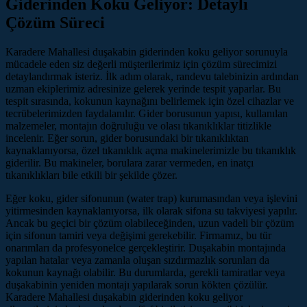
Giderinden Koku Geliyor: Detaylı
Çözüm Süreci
Karadere Mahallesi duşakabin giderinden koku geliyor sorunuyla
mücadele eden siz değerli müşterilerimiz için çözüm sürecimizi
detaylandırmak isteriz. İlk adım olarak, randevu talebinizin ardından
uzman ekiplerimiz adresinize gelerek yerinde tespit yaparlar. Bu
tespit sırasında, kokunun kaynağını belirlemek için özel cihazlar ve
tecrübelerimizden faydalanılır. Gider borusunun yapısı, kullanılan
malzemeler, montajın doğruluğu ve olası tıkanıklıklar titizlikle
incelenir. Eğer sorun, gider borusundaki bir tıkanıklıktan
kaynaklanıyorsa, özel tıkanıklık açma makinelerimizle bu tıkanıklık
giderilir. Bu makineler, borulara zarar vermeden, en inatçı
tıkanıklıkları bile etkili bir şekilde çözer.
Eğer koku, gider sifonunun (water trap) kurumasından veya işlevini
yitirmesinden kaynaklanıyorsa, ilk olarak sifona su takviyesi yapılır.
Ancak bu geçici bir çözüm olabileceğinden, uzun vadeli bir çözüm
için sifonun tamiri veya değişimi gerekebilir. Firmamız, bu tür
onarımları da profesyonelce gerçekleştirir. Duşakabin montajında
yapılan hatalar veya zamanla oluşan sızdırmazlık sorunları da
kokunun kaynağı olabilir. Bu durumlarda, gerekli tamiratlar veya
duşakabinin yeniden montajı yapılarak sorun kökten çözülür.
Karadere Mahallesi duşakabin giderinden koku geliyor