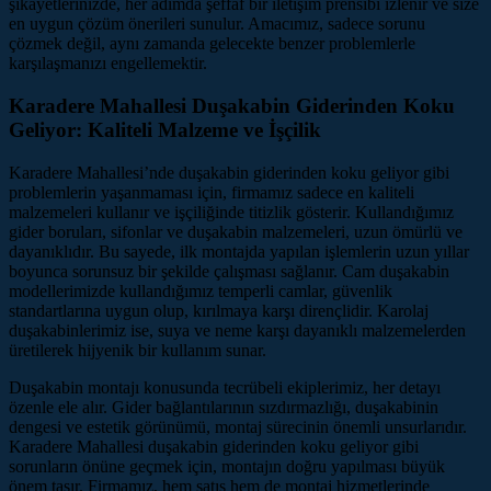
şikayetlerinizde, her adımda şeffaf bir iletişim prensibi izlenir ve size
en uygun çözüm önerileri sunulur. Amacımız, sadece sorunu
çözmek değil, aynı zamanda gelecekte benzer problemlerle
karşılaşmanızı engellemektir.
Karadere Mahallesi Duşakabin Giderinden Koku
Geliyor: Kaliteli Malzeme ve İşçilik
Karadere Mahallesi’nde duşakabin giderinden koku geliyor gibi
problemlerin yaşanmaması için, firmamız sadece en kaliteli
malzemeleri kullanır ve işçiliğinde titizlik gösterir. Kullandığımız
gider boruları, sifonlar ve duşakabin malzemeleri, uzun ömürlü ve
dayanıklıdır. Bu sayede, ilk montajda yapılan işlemlerin uzun yıllar
boyunca sorunsuz bir şekilde çalışması sağlanır. Cam duşakabin
modellerimizde kullandığımız temperli camlar, güvenlik
standartlarına uygun olup, kırılmaya karşı dirençlidir. Karolaj
duşakabinlerimiz ise, suya ve neme karşı dayanıklı malzemelerden
üretilerek hijyenik bir kullanım sunar.
Duşakabin montajı konusunda tecrübeli ekiplerimiz, her detayı
özenle ele alır. Gider bağlantılarının sızdırmazlığı, duşakabinin
dengesi ve estetik görünümü, montaj sürecinin önemli unsurlarıdır.
Karadere Mahallesi duşakabin giderinden koku geliyor gibi
sorunların önüne geçmek için, montajın doğru yapılması büyük
önem taşır. Firmamız, hem satış hem de montaj hizmetlerinde