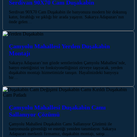
Serdivan 90X70 Cam Duşakabin
Serdivan 90X70 Cam Duşakabin ile banyonuza modern bir dokunuş
katın, ferahlığı ve şıklığı bir arada yaşayın. Sakarya Adapazarı’nın
önde gelen…
Çamyolu Mahallesi Yerden Duşakabin
Montajı
Sakarya Adapazarı’nın gözde semtlerinden Çamyolu Mahallesi’nde,
banyo estetiğinizi ve fonksiyonelliğinizi zirveye taşıyacak, yerden
duşakabin montajı hizmetimizle tanışın. Hayalinizdeki banyoya
bir…
Çamyolu Mahallesi Duşakabin Camı
Sallanıyor Çözümü
Çamyolu Mahallesi Duşakabin Camı Sallanıyor Çözümü ile
banyonuzda güvenliği ve estetiği yeniden tanımlayın. Sakarya
Adapazarı merkezli firmamız, duşakabin montajı, satışı…