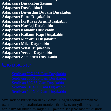
Adapazarı Duşakabin Zemini
Adapazarı Duşakabinci
Adapazarı Duvardan Duvara Duşakabin
Adapazarı Füme Duşakabin
Adapazarı İki Duvar Arası Duşakabin
Adapazarı Karolaj Duşakabin
Adapazarı Katlanır Duşakabin
Adapazarı Katlanır Kapı Duşakabin
Adapazarı Metrobüs Duşakabin
Adapazarı Mika Duşakabin
Adapazarı Şeffaf Duşakabin
Adapazarı Yerden Duşakabin
Adapazarı Zeminden Duşakabin
0543 501 54 34
Serdivan 70X125 Cam Duşakabin
Serdivan 105X80 Cam Duşakabin
Serdivan 80X65 Cam Duşakabin
Serdivan 110X60 Cam Duşakabin
Serdivan 125X95 Cam Duşakabin
Size sadece bir telefon uzaklıktayız. Doğru seçimi yapmak ve
uzman bir ekip tarafından monte ettirmek, uzun yıllar boyunca
sorunsuz bir kullanım sağlar. Duşakabin satışı ve montajı dışında,