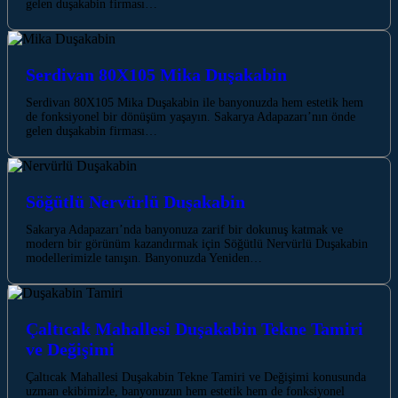
gelen duşakabin firması…
Serdivan 80X105 Mika Duşakabin
Serdivan 80X105 Mika Duşakabin ile banyonuzda hem estetik hem
de fonksiyonel bir dönüşüm yaşayın. Sakarya Adapazarı’nın önde
gelen duşakabin firması…
Söğütlü Nervürlü Duşakabin
Sakarya Adapazarı’nda banyonuza zarif bir dokunuş katmak ve
modern bir görünüm kazandırmak için Söğütlü Nervürlü Duşakabin
modellerimizle tanışın. Banyonuzda Yeniden…
Çaltıcak Mahallesi Duşakabin Tekne Tamiri
ve Değişimi
Çaltıcak Mahallesi Duşakabin Tekne Tamiri ve Değişimi konusunda
uzman ekibimizle, banyonuzun hem estetik hem de fonksiyonel