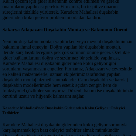
Kalıcı çözüm için gider sisteminin kontrol edilmesi ve gerekli
onarımların yapılması gerekir. Firmamız, bu tespit ve onarım
süreçlerini titizlikle yürüterek, Karadere Mahallesi duşakabin
giderinden koku geliyor problemini ortadan kaldırır.
Sakarya Adapazarı Duşakabin Montajı ve Bakımının Önemi
Yeni bir duşakabin montajı yaptırırken veya mevcut duşakabininizin
bakımını ihmal etmeyin. Doğru yapılan bir duşakabin montajı,
ileride karşılaşabileceğiniz pek çok sorunun önüne geçer. Özellikle
gider bağlantılarının doğru ve sızdırmaz bir şekilde yapılması,
Karadere Mahallesi duşakabin giderinden koku geliyor gibi
sorunların yaşanmasını engeller. Firmamız, Adapazarı ve çevresinde
en kaliteli malzemelerle, uzman ekiplerimiz tarafından yapılan
duşakabin montaj hizmeti sunmaktadır. Cam duşakabin ve karolaj
duşakabin modellerimizle hem estetik açıdan zengin hem de
fonksiyonel çözümler sunuyoruz. Düzenli bakım ise duşakabininizin
ömrünü uzatır ve hijyenik kalmasını sağlar.
Karadere Mahallesi’nde Duşakabin Giderinden Koku Geliyor: Önleyici
Tedbirler
Karadere Mahallesi duşakabin giderinden koku geliyor sorunuyla
karşılaşmamak için bazı önleyici tedbirler almak mümkündür.
Duşakabin giderine düzenli olarak sıcak su dökmek, biriken yağ ve