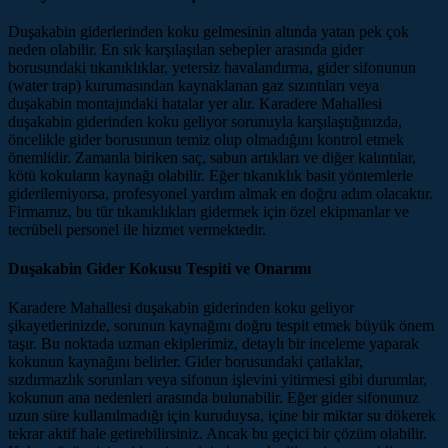
Duşakabin giderlerinden koku gelmesinin altında yatan pek çok
neden olabilir. En sık karşılaşılan sebepler arasında gider
borusundaki tıkanıklıklar, yetersiz havalandırma, gider sifonunun
(water trap) kurumasından kaynaklanan gaz sızıntıları veya
duşakabin montajındaki hatalar yer alır. Karadere Mahallesi
duşakabin giderinden koku geliyor sorunuyla karşılaştığınızda,
öncelikle gider borusunun temiz olup olmadığını kontrol etmek
önemlidir. Zamanla biriken saç, sabun artıkları ve diğer kalıntılar,
kötü kokuların kaynağı olabilir. Eğer tıkanıklık basit yöntemlerle
giderilemiyorsa, profesyonel yardım almak en doğru adım olacaktır.
Firmamız, bu tür tıkanıklıkları gidermek için özel ekipmanlar ve
tecrübeli personel ile hizmet vermektedir.
Duşakabin Gider Kokusu Tespiti ve Onarımı
Karadere Mahallesi duşakabin giderinden koku geliyor
şikayetlerinizde, sorunun kaynağını doğru tespit etmek büyük önem
taşır. Bu noktada uzman ekiplerimiz, detaylı bir inceleme yaparak
kokunun kaynağını belirler. Gider borusundaki çatlaklar,
sızdırmazlık sorunları veya sifonun işlevini yitirmesi gibi durumlar,
kokunun ana nedenleri arasında bulunabilir. Eğer gider sifonunuz
uzun süre kullanılmadığı için kuruduysa, içine bir miktar su dökerek
tekrar aktif hale getirebilirsiniz. Ancak bu geçici bir çözüm olabilir.