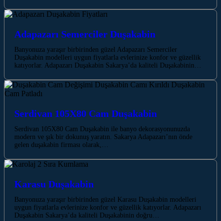
Adapazarı Semerciler Duşakabin
Banyonuza yaraşır birbirinden güzel Adapazarı Semerciler
Duşakabin modelleri uygun fiyatlarla evlerinize konfor ve güzellik
katıyorlar. Adapazarı Duşakabin Sakarya’da kaliteli Duşakabinin…
Serdivan 105X80 Cam Duşakabin
Serdivan 105X80 Cam Duşakabin ile banyo dekorasyonunuzda
modern ve şık bir dokunuş yaratın. Sakarya Adapazarı’nın önde
gelen duşakabin firması olarak,…
Karasu Duşakabin
Banyonuza yaraşır birbirinden güzel Karasu Duşakabin modelleri
uygun fiyatlarla evlerinize konfor ve güzellik katıyorlar. Adapazarı
Duşakabin Sakarya’da kaliteli Duşakabinin doğru…