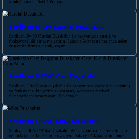
sunduğumuz bu özel ürün, yaşam…
Serdivan 60X80 Karolaj Duşakabin
Serdivan 60×80 Karolaj Duşakabin ile banyonuzda estetik ve
fonksiyonelliği bir araya getirin. Sakarya Adapazarı’nın önde gelen
duşakabin firması olarak, yaşam…
Serdivan 110X60 Cam Duşakabin
Serdivan 110×60 cam duşakabin ile banyonuzda modern bir dokunuş
ve fonksiyonel bir çözüm arıyorsanız, Adapazarı merkezli
firmamızla tanışma zamanı. Sakarya’da…
Serdivan 130X80 Mika Duşakabin
Serdivan 130X80 Mika Duşakabin ile banyonuzda hem estetik hem
de fonksiyonel bir dönüşüm yaşayın. Sakarya Adapazarı’nın önde