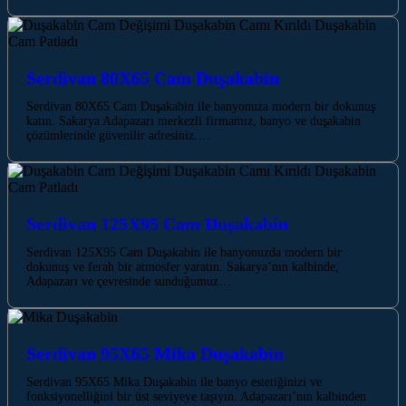
Serdivan 80X65 Cam Duşakabin
Serdivan 80X65 Cam Duşakabin ile banyonuza modern bir dokunuş
katın. Sakarya Adapazarı merkezli firmamız, banyo ve duşakabin
çözümlerinde güvenilir adresiniz.…
Serdivan 125X95 Cam Duşakabin
Serdivan 125X95 Cam Duşakabin ile banyonuzda modern bir
dokunuş ve ferah bir atmosfer yaratın. Sakarya’nın kalbinde,
Adapazarı ve çevresinde sunduğumuz…
Serdivan 95X65 Mika Duşakabin
Serdivan 95X65 Mika Duşakabin ile banyo estetiğinizi ve
fonksiyonelliğini bir üst seviyeye taşıyın. Adapazarı’nın kalbinden