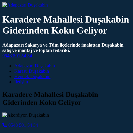
Karadere Mahallesi Duşakabin
Giderinden Koku Geliyor
Adapazarı Sakarya ve Tüm ilçelerinde imalattan Duşakabin
satış ve montaj ve toptan tedariki.
0543 501 54 34
Main Navigation
Adapazarı Duşakabin
Karasu Duşakabin
Hendek Duşakabin
İletişim
Karadere Mahallesi Duşakabin
Giderinden Koku Geliyor
0543 501 54 34