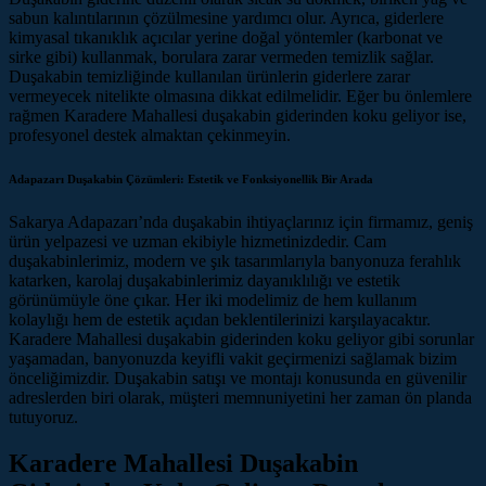
sabun kalıntılarının çözülmesine yardımcı olur. Ayrıca, giderlere
kimyasal tıkanıklık açıcılar yerine doğal yöntemler (karbonat ve
sirke gibi) kullanmak, borulara zarar vermeden temizlik sağlar.
Duşakabin temizliğinde kullanılan ürünlerin giderlere zarar
vermeyecek nitelikte olmasına dikkat edilmelidir. Eğer bu önlemlere
rağmen Karadere Mahallesi duşakabin giderinden koku geliyor ise,
profesyonel destek almaktan çekinmeyin.
Adapazarı Duşakabin Çözümleri: Estetik ve Fonksiyonellik Bir Arada
Sakarya Adapazarı’nda duşakabin ihtiyaçlarınız için firmamız, geniş
ürün yelpazesi ve uzman ekibiyle hizmetinizdedir. Cam
duşakabinlerimiz, modern ve şık tasarımlarıyla banyonuza ferahlık
katarken, karolaj duşakabinlerimiz dayanıklılığı ve estetik
görünümüyle öne çıkar. Her iki modelimiz de hem kullanım
kolaylığı hem de estetik açıdan beklentilerinizi karşılayacaktır.
Karadere Mahallesi duşakabin giderinden koku geliyor gibi sorunlar
yaşamadan, banyonuzda keyifli vakit geçirmenizi sağlamak bizim
önceliğimizdir. Duşakabin satışı ve montajı konusunda en güvenilir
adreslerden biri olarak, müşteri memnuniyetini her zaman ön planda
tutuyoruz.
Karadere Mahallesi Duşakabin