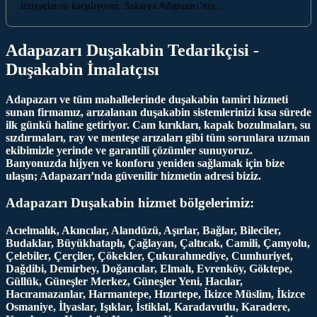
ihtiyaçlarını karşılıyoruz. Sakarya Adapazarı’nın…
Adapazarı Duşakabin Tedarikçisi -
Duşakabin İmalatçısı
Adapazarı ve tüm mahallelerinde duşakabin tamiri hizmeti
sunan firmamız, arızalanan duşakabin sistemlerinizi kısa sürede
ilk günkü haline getiriyor. Cam kırıkları, kapak bozulmaları, su
sızdırmaları, ray ve menteşe arızaları gibi tüm sorunlara uzman
ekibimizle yerinde ve garantili çözümler sunuyoruz.
Banyonuzda hijyen ve konforu yeniden sağlamak için bize
ulaşın; Adapazarı’nda güvenilir hizmetin adresi biziz.
Adapazarı Duşakabin hizmet bölgelerimiz:
Acıelmalık, Akıncılar, Alandüzü, Aşırlar, Bağlar, Bileciler,
Budaklar, Büyükhataplı, Çağlayan, Çaltıcak, Camili, Çamyolu,
Çelebiler, Çerçiler, Çökekler, Çukurahmediye, Cumhuriyet,
Dağdibi, Demirbey, Doğancılar, Elmalı, Evrenköy, Göktepe,
Güllük, Güneşler Merkez, Güneşler Yeni, Hacılar,
Hacıramazanlar, Harmantepe, Hızırtepe, İkizce Müslim, İkizce
Osmaniye, İlyaslar, Işıklar, İstiklal, Karadavutlu, Karadere,