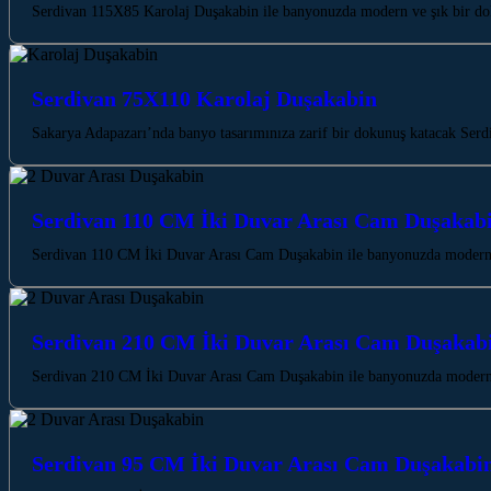
Serdivan 115X85 Karolaj Duşakabin ile banyonuzda modern ve şık bir dok
Serdivan 75X110 Karolaj Duşakabin
Sakarya Adapazarı’nda banyo tasarımınıza zarif bir dokunuş katacak Serd
Serdivan 110 CM İki Duvar Arası Cam Duşakab
Serdivan 110 CM İki Duvar Arası Cam Duşakabin ile banyonuzda modern b
Serdivan 210 CM İki Duvar Arası Cam Duşakab
Serdivan 210 CM İki Duvar Arası Cam Duşakabin ile banyonuzda modern b
Serdivan 95 CM İki Duvar Arası Cam Duşakabi