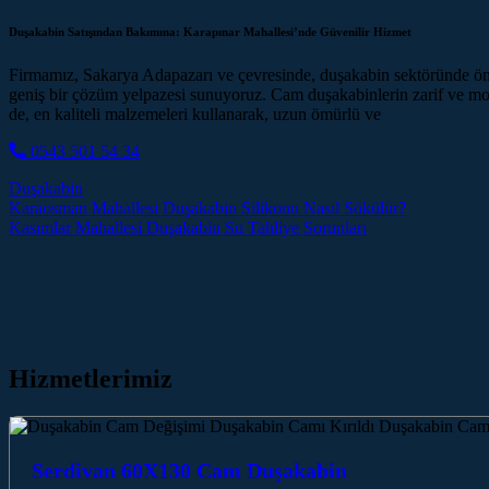
Duşakabin Satışından Bakımına: Karapınar Mahallesi’nde Güvenilir Hizmet
Firmamız, Sakarya Adapazarı ve çevresinde, duşakabin sektöründe öncü
geniş bir çözüm yelpazesi sunuyoruz. Cam duşakabinlerin zarif ve moder
de, en kaliteli malzemeleri kullanarak, uzun ömürlü ve
0543 501 54 34
Duşakabin
Post navigation
Karaosman Mahallesi Duşakabin Silikonu Nasıl Sökülür?
Kasımlar Mahallesi Duşakabin Su Tahliye Sorunları
Hizmetlerimiz
Serdivan 60X130 Cam Duşakabin