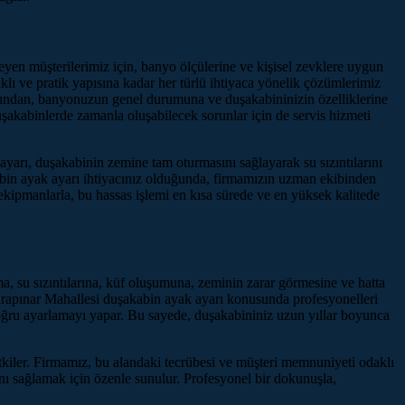
yen müşterilerimiz için, banyo ölçülerine ve kişisel zevklere uygun
lı ve pratik yapısına kadar her türlü ihtiyaca yönelik çözümlerimiz
 ardından, banyonuzun genel durumuna ve duşakabininizin özelliklerine
uşakabinlerde zamanla oluşabilecek sorunlar için de servis hizmeti
yarı, duşakabinin zemine tam oturmasını sağlayarak su sızıntılarını
abin ayak ayarı ihtiyacınız olduğunda, firmamızın uzman ekibinden
kipmanlarla, bu hassas işlemi en kısa sürede ve en yüksek kalitede
lama, su sızıntılarına, küf oluşumuna, zeminin zarar görmesine ve hatta
Karapınar Mahallesi duşakabin ayak ayarı konusunda profesyonelleri
doğru ayarlamayı yapar. Bu sayede, duşakabininiz uzun yıllar boyunca
tkiler. Firmamız, bu alandaki tecrübesi ve müşteri memnuniyeti odaklı
ı sağlamak için özenle sunulur. Profesyonel bir dokunuşla,