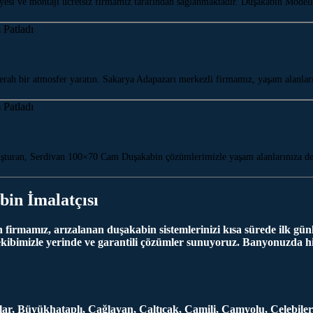
esi ve montajı ücretsiz firmamız tarafından sağlanmaktadır. Duşakabin Modell
ah bir atmosfer yaratın. Sakarya Adapazarı merkezli firmamız, yaşam alanla
buluşturan, Serdivan 100×70 Cam Duşakabin çözümlerimizle yaşam alanlarınıza
bin İmalatçısı
irmamız, arızalanan duşakabin sistemlerinizi kısa sürede ilk günk
ekibimizle yerinde ve garantili çözümler sunuyoruz. Banyonuzda hi
daklar, Büyükhataplı, Çağlayan, Çaltıcak, Camili, Çamyolu, Çelebi