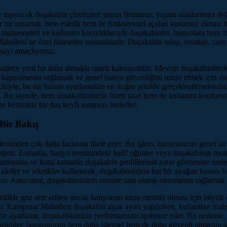
e taşıyacak duşakabin çözümleri sunan firmamız, yaşam alanlarınıza d
her bir unsurun, hem estetik hem de fonksiyonel açıdan kusursuz olması
ı malzemeleri ve kullanım kolaylıklarıyla duşakabinler, banyolara hem f
Mahallesi’ne özel hizmetler sunmaktadır. Duşakabin satışı, montajı, ca
amayı amaçlıyoruz.
sadece yeni bir ürün almakla sınırlı kalmayabilir. Mevcut duşakabinlerd
lıp kapanmasını sağlamak ve genel banyo güvenliğini temin etmek için duşa
yle, bu tür hassas ayarlamaları en doğru şekilde gerçekleştirmektedir
lir. Bu sayede, hem duşakabininizin ömrü uzar hem de kullanım konforun
e kesintisiz bir duş keyfi sunmayı hedefler.
Bir Bakış
şleminden çok daha fazlasını ifade eder. Bu işlem, banyonuzun genel s
ptir. Zamanla, banyo zeminindeki hafif eğimler veya duşakabinin montajı
anmasına ve hatta zamanla duşakabin profillerinin zarar görmesine nede
l aletler ve teknikler kullanarak, duşakabininizin her bir ayağını hassas
r. Amacımız, duşakabininizin zemine tam olarak oturmasını sağlamak ve
nellikle göz ardı edilen ancak banyonun uzun ömürlü olması için büyük
ar. Karapınar Mahallesi duşakabin ayak ayarı yapılırken, kullanılan malze
 bir ayarlama, duşakabininizin performansını optimize eder. Bu nedenle,
ümler, banyonuzun hem daha işlevsel hem de daha güvenli olmasını sa