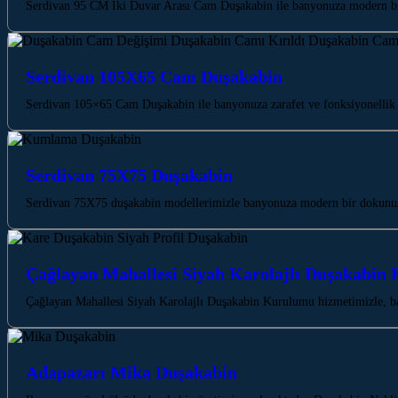
Serdivan 95 CM İki Duvar Arası Cam Duşakabin ile banyonuza modern bir 
Serdivan 105X65 Cam Duşakabin
Serdivan 105×65 Cam Duşakabin ile banyonuza zarafet ve fonksiyonellik 
Serdivan 75X75 Duşakabin
Serdivan 75X75 duşakabin modellerimizle banyonuza modern bir dokunuş 
Çağlayan Mahallesi Siyah Karolajlı Duşakabin
Çağlayan Mahallesi Siyah Karolajlı Duşakabin Kurulumu hizmetimizle, b
Adapazarı Mika Duşakabin