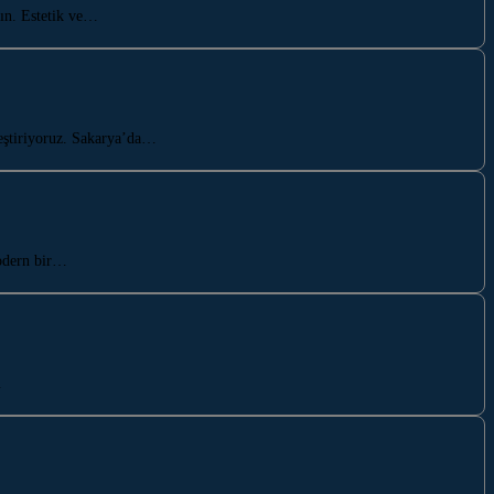
ın. Estetik ve…
leştiriyoruz. Sakarya’da…
modern bir…
…