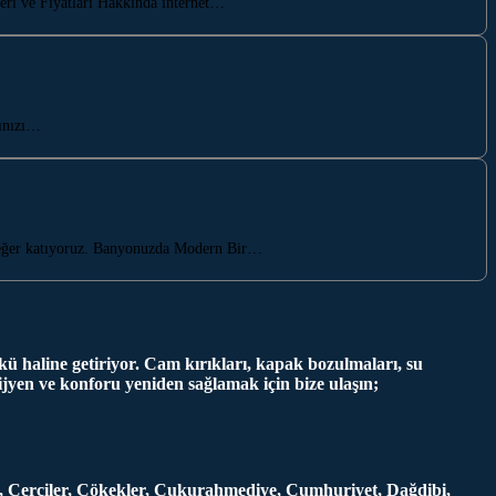
eri ve Fiyatları Hakkında internet…
rınızı…
 değer katıyoruz. Banyonuzda Modern Bir…
ü haline getiriyor. Cam kırıkları, kapak bozulmaları, su
jyen ve konforu yeniden sağlamak için bize ulaşın;
ler, Çerçiler, Çökekler, Çukurahmediye, Cumhuriyet, Dağdibi,