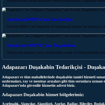
Banyonuza özel ölçüde duşakabin üretimi yapılmaktadır. Duşakabin Nakliy
Serdivan 90X85 Cam Duşakabin
Serdivan 90X85 Cam Duşakabin ile banyonuzda modern bir dokunuş ve fer
Serdivan 100X70 Cam Duşakabin
Sakarya’nın kalbinde, banyo deneyiminizi estetik ve fonksiyonellikle 
Adapazarı Duşakabin Tedarikçisi - Duşaka
Adapazarı ve tüm mahallelerinde duşakabin tamiri hizmeti sunan f
sızdırmaları, ray ve menteşe arızaları gibi tüm sorunlara uzman 
Adapazarı’nda güvenilir hizmetin adresi biziz.
Adapazarı Duşakabin hizmet bölgelerimiz:
Acıelmalık, Akıncılar, Alandüzü, Aşırlar, Bağlar, Bileciler, Bu