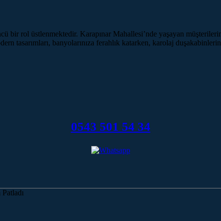
 bir rol üstlenmektedir. Karapınar Mahallesi’nde yaşayan müşterilerimi
n tasarımları, banyolarınıza ferahlık katarken, karolaj duşakabinlerin 
0543 501 54 34