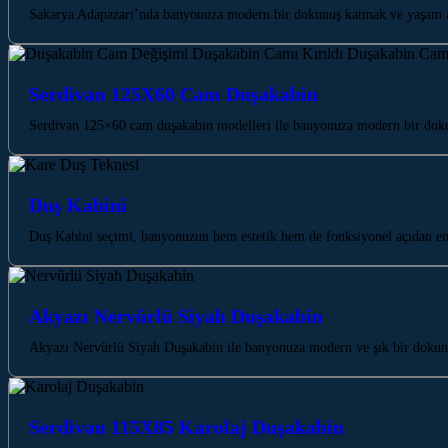
Sakarya Adapazarı’nda banyonuza modern bir dokunuş katmak ve yaşam a
Serdivan 125X60 Cam Duşakabin
Serdivan 125×60 cam duşakabin modelleri ile banyonuza modern bir dokunu
Duş Kabini
Duş Kabini seçimi, banyonuzun hem estetik hem de fonksiyonel açıdan e
Akyazı Nervürlü Siyah Duşakabin
Akyazı Nervürlü Siyah Duşakabin ile banyonuza modern ve şık bir dokunu
Serdivan 115X85 Karolaj Duşakabin