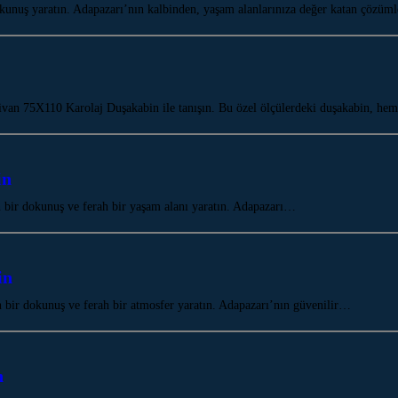
unuş yaratın. Adapazarı’nın kalbinden, yaşam alanlarınıza değer katan çözü
ivan 75X110 Karolaj Duşakabin ile tanışın. Bu özel ölçülerdeki duşakabin, he
in
ir dokunuş ve ferah bir yaşam alanı yaratın. Adapazarı…
in
ir dokunuş ve ferah bir atmosfer yaratın. Adapazarı’nın güvenilir…
n