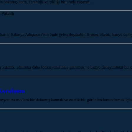
dokunuş katın, ferahlığı ve şıklığı bir arada yaşayın.…
katın. Sakarya Adapazarı’nın önde gelen duşakabin firması olarak, banyo den
katmak, alanınızı daha fonksiyonel hale getirmek ve banyo deneyiminizi bir 
 Kurulumu
anyonuza modern bir dokunuş katmak ve estetik bir görünüm kazandırmak için