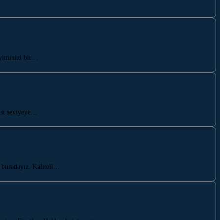
eyiminizi bir…
üst seviyeye…
 buradayız. Kaliteli…