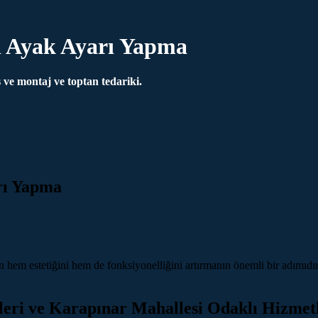
n Ayak Ayarı Yapma
ve montaj ve toptan tedariki.
rı Yapma
hem estetiğini hem de fonksiyonelliğini artırmanın önemli bir adımıdı
eri ve Karapınar Mahallesi Odaklı Hizmet