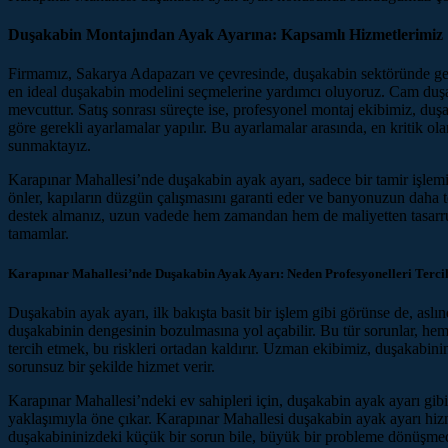
Duşakabin Montajından Ayak Ayarına: Kapsamlı Hizmetlerimiz
Firmamız, Sakarya Adapazarı ve çevresinde, duşakabin sektöründe geniş
en ideal duşakabin modelini seçmelerine yardımcı oluyoruz. Cam duşaka
mevcuttur. Satış sonrası süreçte ise, profesyonel montaj ekibimiz, du
göre gerekli ayarlamalar yapılır. Bu ayarlamalar arasında, en kritik o
sunmaktayız.
Karapınar Mahallesi’nde duşakabin ayak ayarı, sadece bir tamir işlemi
önler, kapıların düzgün çalışmasını garanti eder ve banyonuzun daha
destek almanız, uzun vadede hem zamandan hem de maliyetten tasarruf 
tamamlar.
Karapınar Mahallesi’nde Duşakabin Ayak Ayarı: Neden Profesyonelleri Terci
Duşakabin ayak ayarı, ilk bakışta basit bir işlem gibi görünse de, aslın
duşakabinin dengesinin bozulmasına yol açabilir. Bu tür sorunlar, hem
tercih etmek, bu riskleri ortadan kaldırır. Uzman ekibimiz, duşakabin
sorunsuz bir şekilde hizmet verir.
Karapınar Mahallesi’ndeki ev sahipleri için, duşakabin ayak ayarı gib
yaklaşımıyla öne çıkar. Karapınar Mahallesi duşakabin ayak ayarı hiz
duşakabininizdeki küçük bir sorun bile, büyük bir probleme dönüşmede