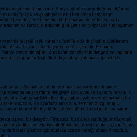
eğer katmayı hedeflemektedir. Banyo, günün yorgunluğunu attığımız,
 büyük önem taşır. Duşakabinler de bu bağlamda banyoların
erahlık hem de şıklık katmaktadır. Firmamız, bu bilinciyle yola
m duşakabin ve karolaj duşakabin gibi geniş bir yelpazede sunduğumuz
e zamanla oluşabilecek sorunlar, özellikle de duşakabin ayaklarının
kabin ayak ayarı, titizlik gerektiren bir işlemdir. Firmamız,
. Banyo zemininin eğimi, duşakabin panellerinin dengesi ve kapıların
uz artar. Karapınar Mahallesi duşakabin ayak ayarı hizmetimiz,
u yalıtımını sağlamak, zeminin korunmasına yardımcı olmak ve
 sırasında oluşan minik dengesizlikler, ayakların ayarını bozabilir.
n olabilir. Karapınar Mahallesi duşakabin ayak ayarı hizmetimiz, bu
 bir şekilde ayarlar. Bu ayarlama sırasında, zeminin düzgünlüğü,
 suyun kontrollü bir şekilde tahliye edilmesine olanak tanımaktır.
 önem taşıyan bir detaydır. Firmamız, bu alanda sunduğu profesyonel
melerin kalitesi ve teknisyenlerimizin tecrübesi ön plana çıkar. Yanlış
 bu tür hassas işlemler için mutlaka uzman desteği almak önemlidir.
ğlar.