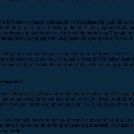
 bir hizmet yelpazesi sunmaktadır. Yeni bir duşakabin satın almak iste
binlerin modern ve şeffaf estetiğinden, karolaj duşakabinlerin dayanık
şakabinlerinizi en kısa sürede ve en titiz şekilde monte eder. Montajın
lanlardan biri de Karapınar Mahallesi duşakabin ayak ayarıdır. Mevcut d
 değil, aynı zamanda banyonuzun genel bakımının bir parçasıdır. Ayak a
 temiz kalmasına yardımcı olur. Bu nedenle, Karapınar Mahallesi duşak
etmenizi sağlar. Tecrübeli teknisyenlerimiz, en son teknolojiye sahip e
h Etmelisiniz?
da ustalık ve hassasiyet gerektiren bir süreçtir. Yanlış yapılan bir ayar
 banyonuzun estetiğini bozar hem de onarım maliyetlerini artırabilir. 
inizin modeline, banyo zemininizin yapısına ve olası eğimlere göre en 
i detaylı işlemler, banyonun genel konforunu ve güvenliğini doğrudan e
metimiz, banyonuzun ilk günkü gibi kusursuz görünmesini ve çalışmasın
n giderilir.