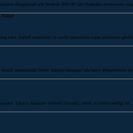
lanınızı dönüştürmek için Serdivan 60X130 Cam Duşakabin modelimizle tanış
ş katın. Kaliteli malzemeler ve estetik tasarımlarla yaşam alanlarınızı güzel
n önemli unsurlarından biridir. Sakarya Adapazarı’nda banyo dönüşümünüze 
ş katın. Sakarya Adapazarı merkezli firmamız, estetik ve fonksiyonelliği bir