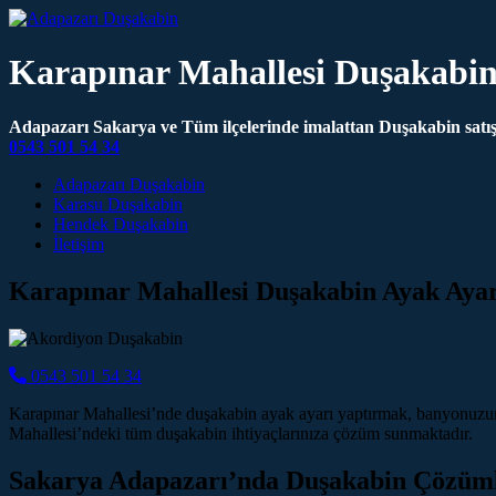
Karapınar Mahallesi Duşakabi
Adapazarı Sakarya ve Tüm ilçelerinde imalattan Duşakabin satış 
0543 501 54 34
Main Navigation
Adapazarı Duşakabin
Karasu Duşakabin
Hendek Duşakabin
İletişim
Karapınar Mahallesi Duşakabin Ayak Aya
0543 501 54 34
Karapınar Mahallesi’nde duşakabin ayak ayarı yaptırmak, banyonuzun 
Mahallesi’ndeki tüm duşakabin ihtiyaçlarınıza çözüm sunmaktadır.
Sakarya Adapazarı’nda Duşakabin Çözüml