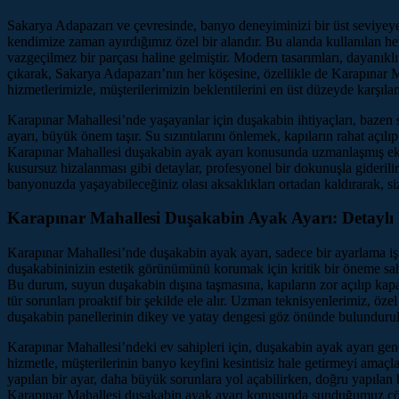
Sakarya Adapazarı ve çevresinde, banyo deneyiminizi bir üst seviyey
kendimize zaman ayırdığımız özel bir alandır. Bu alanda kullanılan 
vazgeçilmez bir parçası haline gelmiştir. Modern tasarımları, dayanıkl
çıkarak, Sakarya Adapazarı’nın her köşesine, özellikle de Karapınar 
hizmetlerimizle, müşterilerimizin beklentilerini en üst düzeyde karşıl
Karapınar Mahallesi’nde yaşayanlar için duşakabin ihtiyaçları, bazen 
ayarı, büyük önem taşır. Su sızıntılarını önlemek, kapıların rahat açı
Karapınar Mahallesi duşakabin ayak ayarı konusunda uzmanlaşmış ekibi
kusursuz hizalanması gibi detaylar, profesyonel bir dokunuşla gideri
banyonuzda yaşayabileceğiniz olası aksaklıkları ortadan kaldırarak, siz
Karapınar Mahallesi Duşakabin Ayak Ayarı: Detaylı 
Karapınar Mahallesi’nde duşakabin ayak ayarı, sadece bir ayarlama i
duşakabininizin estetik görünümünü korumak için kritik bir öneme sahi
Bu durum, suyun duşakabin dışına taşmasına, kapıların zor açılıp kap
tür sorunları proaktif bir şekilde ele alır. Uzman teknisyenlerimiz, öze
duşakabin panellerinin dikey ve yatay dengesi göz önünde bulundurulu
Karapınar Mahallesi’ndeki ev sahipleri için, duşakabin ayak ayarı ge
hizmetle, müşterilerinin banyo keyfini kesintisiz hale getirmeyi amaçl
yapılan bir ayar, daha büyük sorunlara yol açabilirken, doğru yapılan
Karapınar Mahallesi duşakabin ayak ayarı konusunda sunduğumuz çöz