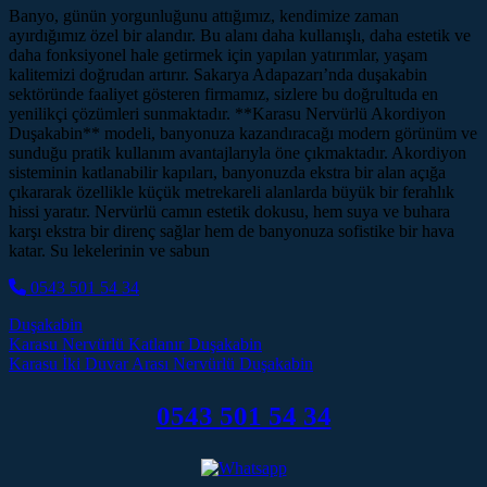
Banyo, günün yorgunluğunu attığımız, kendimize zaman
ayırdığımız özel bir alandır. Bu alanı daha kullanışlı, daha estetik ve
daha fonksiyonel hale getirmek için yapılan yatırımlar, yaşam
kalitemizi doğrudan artırır. Sakarya Adapazarı’nda duşakabin
sektöründe faaliyet gösteren firmamız, sizlere bu doğrultuda en
yenilikçi çözümleri sunmaktadır. **Karasu Nervürlü Akordiyon
Duşakabin** modeli, banyonuza kazandıracağı modern görünüm ve
sunduğu pratik kullanım avantajlarıyla öne çıkmaktadır. Akordiyon
sisteminin katlanabilir kapıları, banyonuzda ekstra bir alan açığa
çıkararak özellikle küçük metrekareli alanlarda büyük bir ferahlık
hissi yaratır. Nervürlü camın estetik dokusu, hem suya ve buhara
karşı ekstra bir direnç sağlar hem de banyonuza sofistike bir hava
katar. Su lekelerinin ve sabun
0543 501 54 34
Duşakabin
Post navigation
Karasu Nervürlü Katlanır Duşakabin
Karasu İki Duvar Arası Nervürlü Duşakabin
0543 501 54 34