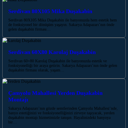
Serdivan 80X105 Mika Duşakabin
Serdivan 80X105 Mika Duşakabin ile banyonuzda hem estetik hem
de fonksiyonel bir dönüşüm yaşayın. Sakarya Adapazarı’nın önde
gelen duşakabin firması…
Serdivan 60X80 Karolaj Duşakabin
Serdivan 60×80 Karolaj Duşakabin ile banyonuzda estetik ve
fonksiyonelliği bir araya getirin. Sakarya Adapazarı’nın önde gelen
duşakabin firması olarak, yaşam…
Çamyolu Mahallesi Yerden Duşakabin
Montajı
Sakarya Adapazarı’nın gözde semtlerinden Çamyolu Mahallesi’nde,
banyo estetiğinizi ve fonksiyonelliğinizi zirveye taşıyacak, yerden
duşakabin montajı hizmetimizle tanışın. Hayalinizdeki banyoya
bir…