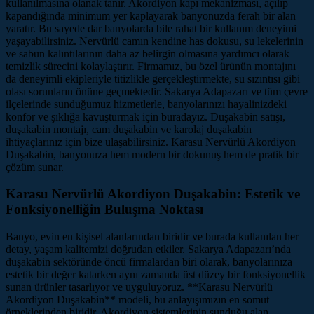
kullanılmasına olanak tanır. Akordiyon kapı mekanizması, açılıp
kapandığında minimum yer kaplayarak banyonuzda ferah bir alan
yaratır. Bu sayede dar banyolarda bile rahat bir kullanım deneyimi
yaşayabilirsiniz. Nervürlü camın kendine has dokusu, su lekelerinin
ve sabun kalıntılarının daha az belirgin olmasına yardımcı olarak
temizlik sürecini kolaylaştırır. Firmamız, bu özel ürünün montajını
da deneyimli ekipleriyle titizlikle gerçekleştirmekte, su sızıntısı gibi
olası sorunların önüne geçmektedir. Sakarya Adapazarı ve tüm çevre
ilçelerinde sunduğumuz hizmetlerle, banyolarınızı hayalinizdeki
konfor ve şıklığa kavuşturmak için buradayız. Duşakabin satışı,
duşakabin montajı, cam duşakabin ve karolaj duşakabin
ihtiyaçlarınız için bize ulaşabilirsiniz. Karasu Nervürlü Akordiyon
Duşakabin, banyonuza hem modern bir dokunuş hem de pratik bir
çözüm sunar.
Karasu Nervürlü Akordiyon Duşakabin: Estetik ve
Fonksiyonelliğin Buluşma Noktası
Banyo, evin en kişisel alanlarından biridir ve burada kullanılan her
detay, yaşam kalitemizi doğrudan etkiler. Sakarya Adapazarı’nda
duşakabin sektöründe öncü firmalardan biri olarak, banyolarınıza
estetik bir değer katarken aynı zamanda üst düzey bir fonksiyonellik
sunan ürünler tasarlıyor ve uyguluyoruz. **Karasu Nervürlü
Akordiyon Duşakabin** modeli, bu anlayışımızın en somut
örneklerinden biridir. Akordiyon sistemlerinin sunduğu alan