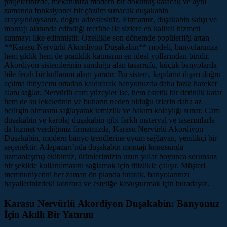
projelerinizde, mekanınıza modern bir dokunuş katacak ve aynı
zamanda fonksiyonel bir çözüm sunacak duşakabin
arayışındaysanız, doğru adrestesiniz. Firmamız, duşakabin satışı ve
montajı alanında edindiği tecrübe ile sizlere en kaliteli hizmeti
sunmayı ilke edinmiştir. Özellikle son dönemde popülerliği artan
**Karasu Nervürlü Akordiyon Duşakabin** modeli, banyolarınıza
hem şıklık hem de pratiklik katmanın en ideal yollarından biridir.
Akordiyon sistemlerinin sunduğu alan tasarrufu, küçük banyolarda
bile ferah bir kullanım alanı yaratır. Bu sistem, kapıların dışarı doğru
açılma ihtiyacını ortadan kaldırarak banyonuzda daha fazla hareket
alanı sağlar. Nervürlü cam yüzeyler ise, hem estetik bir derinlik katar
hem de su lekelerinin ve buharın neden olduğu izlerin daha az
belirgin olmasını sağlayarak temizlik ve bakım kolaylığı sunar. Cam
duşakabin ve karolaj duşakabin gibi farklı materyal ve tasarımlarla
da hizmet verdiğimiz firmamızda, Karasu Nervürlü Akordiyon
Duşakabin, modern banyo trendlerine uyum sağlayan, yenilikçi bir
seçenektir. Adapazarı’nda duşakabin montajı konusunda
uzmanlaşmış ekibimiz, ürünlerimizin uzun yıllar boyunca sorunsuz
bir şekilde kullanılmasını sağlamak için titizlikle çalışır. Müşteri
memnuniyetini her zaman ön planda tutarak, banyolarınızı
hayallerinizdeki konfora ve estetiğe kavuşturmak için buradayız.
Karasu Nervürlü Akordiyon Duşakabin: Banyonuz
İçin Akıllı Bir Yatırım