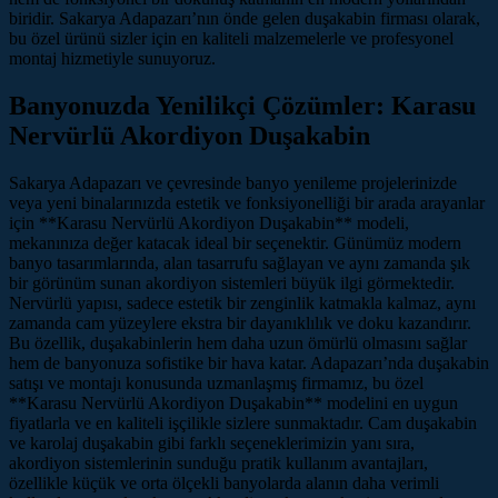
biridir. Sakarya Adapazarı’nın önde gelen duşakabin firması olarak,
bu özel ürünü sizler için en kaliteli malzemelerle ve profesyonel
montaj hizmetiyle sunuyoruz.
Banyonuzda Yenilikçi Çözümler: Karasu
Nervürlü Akordiyon Duşakabin
Sakarya Adapazarı ve çevresinde banyo yenileme projelerinizde
veya yeni binalarınızda estetik ve fonksiyonelliği bir arada arayanlar
için **Karasu Nervürlü Akordiyon Duşakabin** modeli,
mekanınıza değer katacak ideal bir seçenektir. Günümüz modern
banyo tasarımlarında, alan tasarrufu sağlayan ve aynı zamanda şık
bir görünüm sunan akordiyon sistemleri büyük ilgi görmektedir.
Nervürlü yapısı, sadece estetik bir zenginlik katmakla kalmaz, aynı
zamanda cam yüzeylere ekstra bir dayanıklılık ve doku kazandırır.
Bu özellik, duşakabinlerin hem daha uzun ömürlü olmasını sağlar
hem de banyonuza sofistike bir hava katar. Adapazarı’nda duşakabin
satışı ve montajı konusunda uzmanlaşmış firmamız, bu özel
**Karasu Nervürlü Akordiyon Duşakabin** modelini en uygun
fiyatlarla ve en kaliteli işçilikle sizlere sunmaktadır. Cam duşakabin
ve karolaj duşakabin gibi farklı seçeneklerimizin yanı sıra,
akordiyon sistemlerinin sunduğu pratik kullanım avantajları,
özellikle küçük ve orta ölçekli banyolarda alanın daha verimli