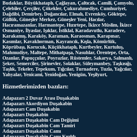
Budaklar, Büyükhataplı, Çağlayan, Çaltıcak, Camili, Çamyolu,
Çelebiler, Çerçiler, Çökekler, Çukurahmediye, Cumhuriyet,
Dağdibi, Demirbey, Doğancılar, Elmalı, Evrenköy, Göktepe,
Güllük, Güneşler Merkez, Güneşler Yeni, Hacılar,
Hacıramazanlar, Harmantepe, Hızırtepe, İkizce Müslim, İkizce
Osmaniye, İlyaslar, Işıklar, İstiklal, Karadavutlu, Karadere,
Karakamış, Karaköy, Karaman, Karaosman, Karapınar,
Kasımlar, Kavaklıorman, Kayrancık, Kışla, Kömürlük,
Köprübaşı, Korucuk, Küçükhataplı, Kurtbeyler, Kurtuluş,
Mahmudiye, Maltepe, Mithatpaşa, Nasuhlar, Örentepe, Orta,
Ozanlar, Papuççular, Poyrazlar, Rüstemler, Sakarya, Salmanlı,
Şeker, Semerciler, Şirinevler, Solaklar, Süleymanbey, Taşkısığı,
Taşlık, Tekeler, Tepekum, Tığcılar, Turnadere, Tuzla, Yağcılar,
Yahyalar, Yenicami, Yenidoğan, Yenigün, Yeşilyurt,
Hizmetlerimizden bazıları:
Adapazarı 2 Duvar Arası Duşakabin
Adapazarı Akordiyon Duşakabin
Adapazarı Cam Duşakabin
Adapazarı Duşakabin
Adapazarı Duşakabin Cam Değişimi
Adapazarı Duşakabin Cam Tamiri
Adapazarı Duşakabin Camı
Adapazarı Duşakabin Camı Kırıldı