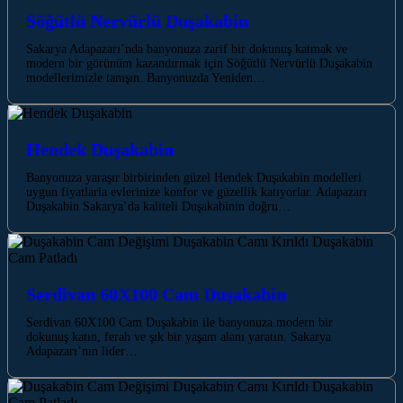
Söğütlü Nervürlü Duşakabin
Sakarya Adapazarı’nda banyonuza zarif bir dokunuş katmak ve
modern bir görünüm kazandırmak için Söğütlü Nervürlü Duşakabin
modellerimizle tanışın. Banyonuzda Yeniden…
Hendek Duşakabin
Banyonuza yaraşır birbirinden güzel Hendek Duşakabin modelleri
uygun fiyatlarla evlerinize konfor ve güzellik katıyorlar. Adapazarı
Duşakabin Sakarya’da kaliteli Duşakabinin doğru…
Serdivan 60X100 Cam Duşakabin
Serdivan 60X100 Cam Duşakabin ile banyonuza modern bir
dokunuş katın, ferah ve şık bir yaşam alanı yaratın. Sakarya
Adapazarı’nın lider…