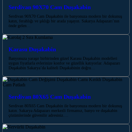
Serdivan 90X70 Cam Duşakabin
Serdivan 90X70 Cam Duşakabin ile banyonuza modern bir dokunuş
katın, ferahlığı ve şıklığı bir arada yaşayın. Sakarya Adapazarı’nın
önde gelen…
Karasu Duşakabin
Banyonuza yaraşır birbirinden güzel Karasu Duşakabin modelleri
uygun fiyatlarla evlerinize konfor ve güzellik katıyorlar. Adapazarı
Duşakabin Sakarya’da kaliteli Duşakabinin doğru…
Serdivan 80X65 Cam Duşakabin
Serdivan 80X65 Cam Duşakabin ile banyonuza modern bir dokunuş
katın. Sakarya Adapazarı merkezli firmamız, banyo ve duşakabin
çözümlerinde güvenilir adresiniz.…