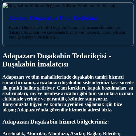
Karasu Duşakabin Fitili Değişimi
Karasu Duşakabin Fitili Değişimi konusunda uzman ekibimiz ile
Sakarya Adapazarı ve çevresinde hizmet vermekteyiz. Uzun yılların
verdiği deneyim ve kaliteli…
Adapazarı Duşakabin Tedarikçisi -
Duşakabin İmalatçısı
Adapazarı ve tüm mahallelerinde duşakabin tamiri hizmeti
sunan firmamız, arızalanan duşakabin sistemlerinizi kısa sürede
ilk günkü haline getiriyor. Cam kırıkları, kapak bozulmaları, su
sızdırmaları, ray ve menteşe arızaları gibi tüm sorunlara uzman
ekibimizle yerinde ve garantili çözümler sunuyoruz.
Banyonuzda hijyen ve konforu yeniden sağlamak için bize
ulaşın; Adapazarı’nda güvenilir hizmetin adresi biziz.
Adapazarı Duşakabin hizmet bölgelerimiz:
Acıelmalık, Akıncılar, Alandüzü, Aşırlar, Bağlar, Bileciler,