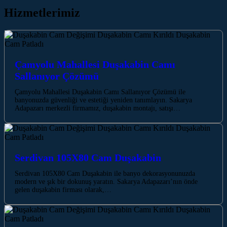
Hizmetlerimiz
Çamyolu Mahallesi Duşakabin Camı
Sallanıyor Çözümü
Çamyolu Mahallesi Duşakabin Camı Sallanıyor Çözümü ile
banyonuzda güvenliği ve estetiği yeniden tanımlayın. Sakarya
Adapazarı merkezli firmamız, duşakabin montajı, satışı…
Serdivan 105X80 Cam Duşakabin
Serdivan 105X80 Cam Duşakabin ile banyo dekorasyonunuzda
modern ve şık bir dokunuş yaratın. Sakarya Adapazarı’nın önde
gelen duşakabin firması olarak,…