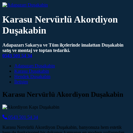
Karasu Nervürlü Akordiyon
Duşakabin
Adapazarı Sakarya ve Tüm ilçelerinde imalattan Duşakabin
satış ve montaj ve toptan tedariki.
0543 501 54 34
Main Navigation
Adapazarı Duşakabin
Karasu Duşakabin
Hendek Duşakabin
İletişim
Karasu Nervürlü Akordiyon Duşakabin
0543 501 54 34
Karasu Nervürlü Akordiyon Duşakabin, banyonuza hem estetik
hem de fonksiyonel bir dokunuş katmanın en modern yollarından