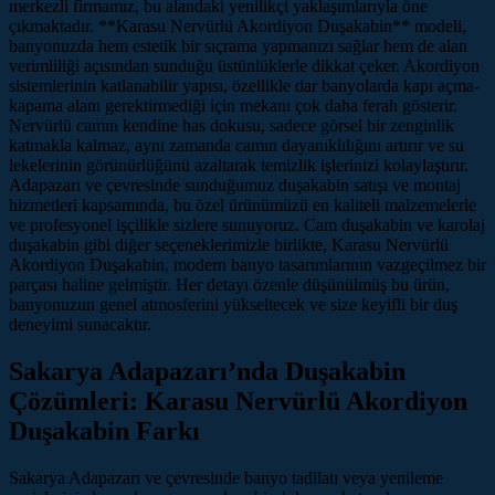
merkezli firmamız, bu alandaki yenilikçi yaklaşımlarıyla öne
çıkmaktadır. **Karasu Nervürlü Akordiyon Duşakabin** modeli,
banyonuzda hem estetik bir sıçrama yapmanızı sağlar hem de alan
verimliliği açısından sunduğu üstünlüklerle dikkat çeker. Akordiyon
sistemlerinin katlanabilir yapısı, özellikle dar banyolarda kapı açma-
kapama alanı gerektirmediği için mekanı çok daha ferah gösterir.
Nervürlü camın kendine has dokusu, sadece görsel bir zenginlik
katmakla kalmaz, aynı zamanda camın dayanıklılığını artırır ve su
lekelerinin görünürlüğünü azaltarak temizlik işlerinizi kolaylaştırır.
Adapazarı ve çevresinde sunduğumuz duşakabin satışı ve montaj
hizmetleri kapsamında, bu özel ürünümüzü en kaliteli malzemelerle
ve profesyonel işçilikle sizlere sunuyoruz. Cam duşakabin ve karolaj
duşakabin gibi diğer seçeneklerimizle birlikte, Karasu Nervürlü
Akordiyon Duşakabin, modern banyo tasarımlarının vazgeçilmez bir
parçası haline gelmiştir. Her detayı özenle düşünülmüş bu ürün,
banyonuzun genel atmosferini yükseltecek ve size keyifli bir duş
deneyimi sunacaktır.
Sakarya Adapazarı’nda Duşakabin
Çözümleri: Karasu Nervürlü Akordiyon
Duşakabin Farkı
Sakarya Adapazarı ve çevresinde banyo tadilatı veya yenileme