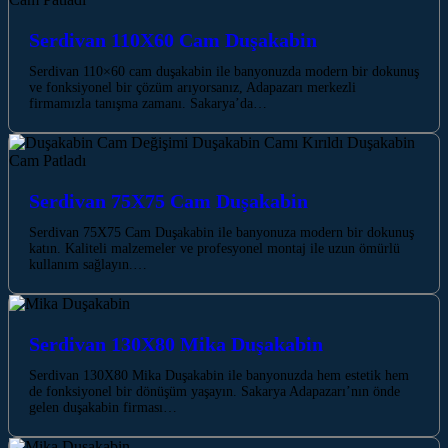
Serdivan 110X60 Cam Duşakabin
Serdivan 110×60 cam duşakabin ile banyonuzda modern bir dokunuş
ve fonksiyonel bir çözüm arıyorsanız, Adapazarı merkezli
firmamızla tanışma zamanı. Sakarya’da…
Serdivan 75X75 Cam Duşakabin
Serdivan 75X75 Cam Duşakabin ile banyonuza modern bir dokunuş
katın. Kaliteli malzemeler ve profesyonel montaj ile uzun ömürlü
kullanım sağlayın.…
Serdivan 130X80 Mika Duşakabin
Serdivan 130X80 Mika Duşakabin ile banyonuzda hem estetik hem
de fonksiyonel bir dönüşüm yaşayın. Sakarya Adapazarı’nın önde
gelen duşakabin firması…