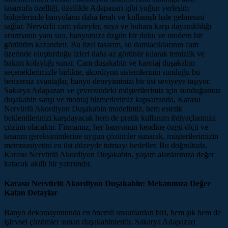
tasarrufu özelliği, özellikle Adapazarı gibi yoğun yerleşim
bölgelerinde banyoların daha ferah ve kullanışlı hale gelmesini
sağlar. Nervürlü cam yüzeyler, suya ve buhara karşı dayanıklılığı
artırmanın yanı sıra, banyonuza özgün bir doku ve modern bir
görünüm kazandırır. Bu özel tasarım, su damlacıklarının cam
üzerinde oluşturduğu izleri daha az görünür kılarak temizlik ve
bakım kolaylığı sunar. Cam duşakabin ve karolaj duşakabin
seçeneklerimizle birlikte, akordiyon sistemlerinin sunduğu bu
benzersiz avantajlar, banyo deneyiminizi bir üst seviyeye taşıyor.
Sakarya Adapazarı ve çevresindeki müşterilerimiz için sunduğumuz
duşakabin satışı ve montaj hizmetlerimiz kapsamında, Karasu
Nervürlü Akordiyon Duşakabin modelimiz, hem estetik
beklentilerinizi karşılayacak hem de pratik kullanım ihtiyaçlarınıza
çözüm olacaktır. Firmamız, her banyonun kendine özgü ölçü ve
tasarım gereksinimlerine uygun çözümler sunarak, müşterilerimizin
memnuniyetini en üst düzeyde tutmayı hedefler. Bu doğrultuda,
Karasu Nervürlü Akordiyon Duşakabin, yaşam alanlarınıza değer
katacak akıllı bir yatırımdır.
Karasu Nervürlü Akordiyon Duşakabin: Mekanınıza Değer
Katan Detaylar
Banyo dekorasyonunda en önemli unsurlardan biri, hem şık hem de
işlevsel çözümler sunan duşakabinlerdir. Sakarya Adapazarı