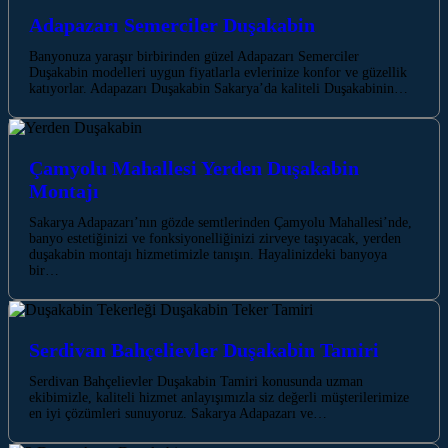
Adapazarı Semerciler Duşakabin
Banyonuza yaraşır birbirinden güzel Adapazarı Semerciler
Duşakabin modelleri uygun fiyatlarla evlerinize konfor ve güzellik
katıyorlar. Adapazarı Duşakabin Sakarya’da kaliteli Duşakabinin…
Çamyolu Mahallesi Yerden Duşakabin
Montajı
Sakarya Adapazarı’nın gözde semtlerinden Çamyolu Mahallesi’nde,
banyo estetiğinizi ve fonksiyonelliğinizi zirveye taşıyacak, yerden
duşakabin montajı hizmetimizle tanışın. Hayalinizdeki banyoya
bir…
Serdivan Bahçelievler Duşakabin Tamiri
Serdivan Bahçelievler Duşakabin Tamiri konusunda uzman
ekibimizle, kaliteli hizmet anlayışımızla siz değerli müşterilerimize
en iyi çözümleri sunuyoruz. Sakarya Adapazarı ve…