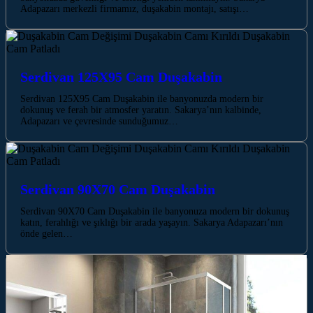
Adapazarı merkezli firmamız, duşakabin montajı, satışı…
Serdivan 125X95 Cam Duşakabin
Serdivan 125X95 Cam Duşakabin ile banyonuzda modern bir
dokunuş ve ferah bir atmosfer yaratın. Sakarya’nın kalbinde,
Adapazarı ve çevresinde sunduğumuz…
Serdivan 90X70 Cam Duşakabin
Serdivan 90X70 Cam Duşakabin ile banyonuza modern bir dokunuş
katın, ferahlığı ve şıklığı bir arada yaşayın. Sakarya Adapazarı’nın
önde gelen…