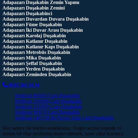
Adapazarı Duşakabin Zemin Yapımı
Adapazarı Duşakabin Zemini
Adapazarı Duşakabinci
Adapazarı Duvardan Duvara Duşakabin
Adapazarı Füme Duşakabin
Adapazarı İki Duvar Arası Duşakabin
Adapazarı Karolaj Duşakabin
Adapazarı Katlanır Duşakabin
Adapazarı Katlanır Kapı Duşakabin
Adapazarı Metrobüs Duşakabin
Adapazarı Mika Duşakabin
Adapazarı Şeffaf Duşakabin
Adapazarı Yerden Duşakabin
Adapazarı Zeminden Duşakabin
0543 501 54 34
Serdivan 80X65 Cam Duşakabin
Serdivan 110X60 Cam Duşakabin
Serdivan 125X95 Cam Duşakabin
Serdivan 90X70 Cam Duşakabin
Serdivan 140 CM İki Duvar Arası Cam Duşakabin
Size sadece bir telefon uzaklıktayız. Doğru seçimi yapmak ve
uzman bir ekip tarafından monte ettirmek, uzun yıllar boyunca