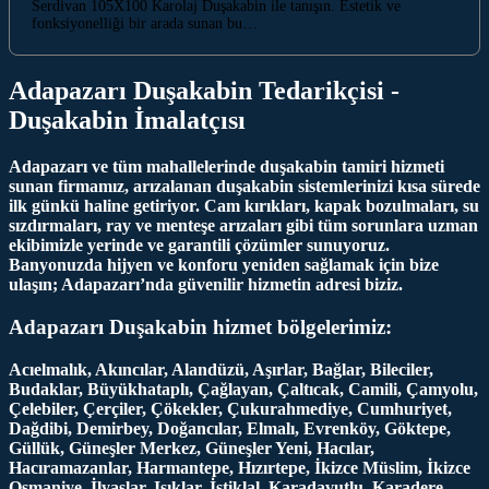
Serdivan 105X100 Karolaj Duşakabin ile tanışın. Estetik ve
fonksiyonelliği bir arada sunan bu…
Adapazarı Duşakabin Tedarikçisi -
Duşakabin İmalatçısı
Adapazarı ve tüm mahallelerinde duşakabin tamiri hizmeti
sunan firmamız, arızalanan duşakabin sistemlerinizi kısa sürede
ilk günkü haline getiriyor. Cam kırıkları, kapak bozulmaları, su
sızdırmaları, ray ve menteşe arızaları gibi tüm sorunlara uzman
ekibimizle yerinde ve garantili çözümler sunuyoruz.
Banyonuzda hijyen ve konforu yeniden sağlamak için bize
ulaşın; Adapazarı’nda güvenilir hizmetin adresi biziz.
Adapazarı Duşakabin hizmet bölgelerimiz:
Acıelmalık, Akıncılar, Alandüzü, Aşırlar, Bağlar, Bileciler,
Budaklar, Büyükhataplı, Çağlayan, Çaltıcak, Camili, Çamyolu,
Çelebiler, Çerçiler, Çökekler, Çukurahmediye, Cumhuriyet,
Dağdibi, Demirbey, Doğancılar, Elmalı, Evrenköy, Göktepe,
Güllük, Güneşler Merkez, Güneşler Yeni, Hacılar,
Hacıramazanlar, Harmantepe, Hızırtepe, İkizce Müslim, İkizce
Osmaniye, İlyaslar, Işıklar, İstiklal, Karadavutlu, Karadere,