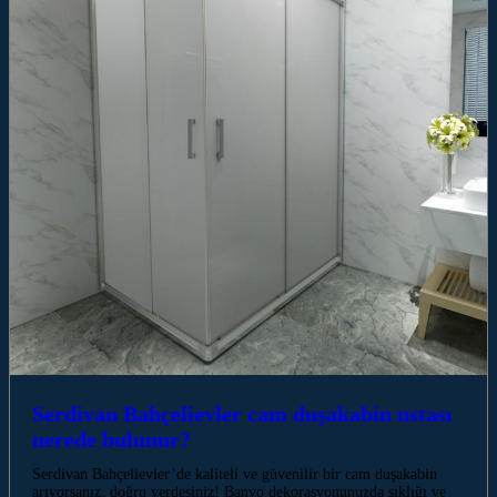
Serdivan Bahçelievler cam duşakabin ustası
nerede bulunur?
Serdivan Bahçelievler’de kaliteli ve güvenilir bir cam duşakabin
arıyorsanız, doğru yerdesiniz! Banyo dekorasyonunuzda şıklığı ve