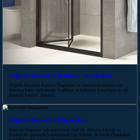
Söğütlü Nervürlü Katlanır Duşakabin
Söğütlü Nervürlü Katlanır Duşakabin ile banyonuza modern bir
dokunuş katın, mekanınızı ferahlatın ve kullanım kolaylığını en üst
düzeyde yaşayın. Sakarya…
Söğütlü Nervürlü Duşakabin
Sakarya Adapazarı’nda banyonuza zarif bir dokunuş katmak ve
modern bir görünüm kazandırmak için Söğütlü Nervürlü Duşakabin
modellerimizle tanışın. Banyonuzda Yeniden…