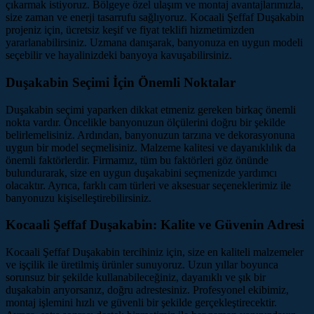
çıkarmak istiyoruz. Bölgeye özel ulaşım ve montaj avantajlarımızla,
size zaman ve enerji tasarrufu sağlıyoruz. Kocaali Şeffaf Duşakabin
projeniz için, ücretsiz keşif ve fiyat teklifi hizmetimizden
yararlanabilirsiniz. Uzmana danışarak, banyonuza en uygun modeli
seçebilir ve hayalinizdeki banyoya kavuşabilirsiniz.
Duşakabin Seçimi İçin Önemli Noktalar
Duşakabin seçimi yaparken dikkat etmeniz gereken birkaç önemli
nokta vardır. Öncelikle banyonuzun ölçülerini doğru bir şekilde
belirlemelisiniz. Ardından, banyonuzun tarzına ve dekorasyonuna
uygun bir model seçmelisiniz. Malzeme kalitesi ve dayanıklılık da
önemli faktörlerdir. Firmamız, tüm bu faktörleri göz önünde
bulundurarak, size en uygun duşakabini seçmenizde yardımcı
olacaktır. Ayrıca, farklı cam türleri ve aksesuar seçeneklerimiz ile
banyonuzu kişiselleştirebilirsiniz.
Kocaali Şeffaf Duşakabin: Kalite ve Güvenin Adresi
Kocaali Şeffaf Duşakabin tercihiniz için, size en kaliteli malzemeler
ve işçilik ile üretilmiş ürünler sunuyoruz. Uzun yıllar boyunca
sorunsuz bir şekilde kullanabileceğiniz, dayanıklı ve şık bir
duşakabin arıyorsanız, doğru adrestesiniz. Profesyonel ekibimiz,
montaj işlemini hızlı ve güvenli bir şekilde gerçekleştirecektir.