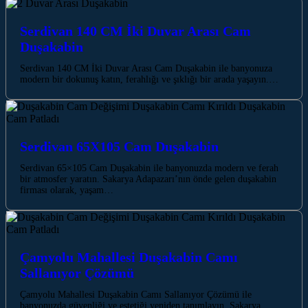
Serdivan 140 CM İki Duvar Arası Cam
Duşakabin
Serdivan 140 CM İki Duvar Arası Cam Duşakabin ile banyonuza
modern bir dokunuş katın, ferahlığı ve şıklığı bir arada yaşayın.…
Serdivan 65X105 Cam Duşakabin
Serdivan 65×105 Cam Duşakabin ile banyonuzda modern ve ferah
bir atmosfer yaratın. Sakarya Adapazarı’nın önde gelen duşakabin
firması olarak, yaşam…
Çamyolu Mahallesi Duşakabin Camı
Sallanıyor Çözümü
Çamyolu Mahallesi Duşakabin Camı Sallanıyor Çözümü ile
banyonuzda güvenliği ve estetiği yeniden tanımlayın. Sakarya