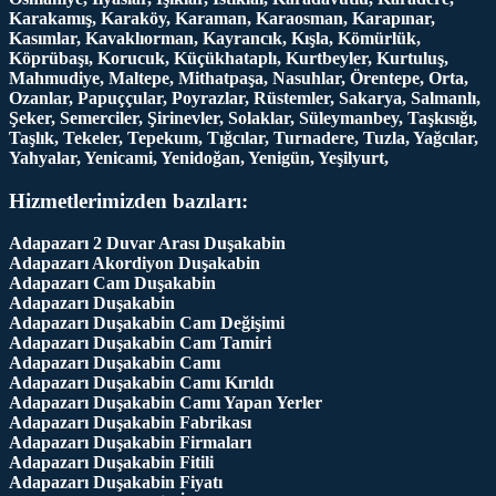
Karakamış, Karaköy, Karaman, Karaosman, Karapınar,
Kasımlar, Kavaklıorman, Kayrancık, Kışla, Kömürlük,
Köprübaşı, Korucuk, Küçükhataplı, Kurtbeyler, Kurtuluş,
Mahmudiye, Maltepe, Mithatpaşa, Nasuhlar, Örentepe, Orta,
Ozanlar, Papuççular, Poyrazlar, Rüstemler, Sakarya, Salmanlı,
Şeker, Semerciler, Şirinevler, Solaklar, Süleymanbey, Taşkısığı,
Taşlık, Tekeler, Tepekum, Tığcılar, Turnadere, Tuzla, Yağcılar,
Yahyalar, Yenicami, Yenidoğan, Yenigün, Yeşilyurt,
Hizmetlerimizden bazıları:
Adapazarı 2 Duvar Arası Duşakabin
Adapazarı Akordiyon Duşakabin
Adapazarı Cam Duşakabin
Adapazarı Duşakabin
Adapazarı Duşakabin Cam Değişimi
Adapazarı Duşakabin Cam Tamiri
Adapazarı Duşakabin Camı
Adapazarı Duşakabin Camı Kırıldı
Adapazarı Duşakabin Camı Yapan Yerler
Adapazarı Duşakabin Fabrikası
Adapazarı Duşakabin Firmaları
Adapazarı Duşakabin Fitili
Adapazarı Duşakabin Fiyatı