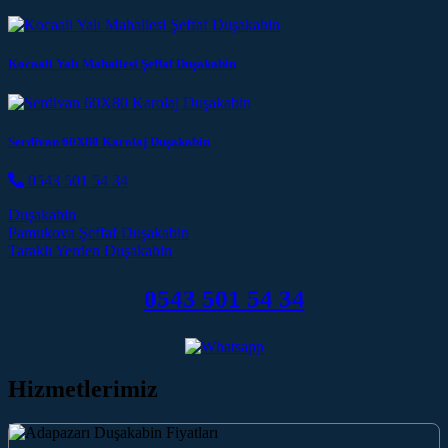
Kocaali Yalı Mahallesi Şeffaf Duşakabin
Serdivan 60X80 Karolaj Duşakabin
0543 501 54 34
Duşakabin
Post navigation
Pamukova Şeffaf Duşakabin
Taraklı Yerden Duşakabin
0543 501 54 34
Hizmetlerimiz