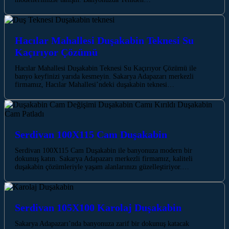
Hacılar Mahallesi Duşakabin Teknesi Su
Kaçırıyor Çözümü
Hacılar Mahallesi Duşakabin Teknesi Su Kaçırıyor Çözümü ile
banyo keyfinizi yarıda kesmeyin. Sakarya Adapazarı merkezli
firmamız, Hacılar Mahallesi’ndeki duşakabin teknesi…
Serdivan 100X115 Cam Duşakabin
Serdivan 100X115 Cam Duşakabin ile banyonuza modern bir
dokunuş katın. Sakarya Adapazarı merkezli firmamız, kaliteli
duşakabin çözümleriyle yaşam alanlarınızı güzelleştiriyor.…
Serdivan 105X100 Karolaj Duşakabin
Sakarya Adapazarı’nda banyonuza zarif bir dokunuş katacak