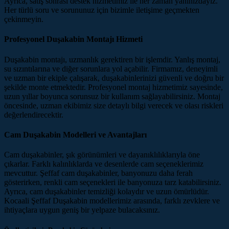
Ayrıca, satış sonrası destek hizmetimiz ile her zaman yanınızdayız.
Her türlü soru ve sorununuz için bizimle iletişime geçmekten
çekinmeyin.
Profesyonel Duşakabin Montajı Hizmeti
Duşakabin montajı, uzmanlık gerektiren bir işlemdir. Yanlış montaj,
su sızıntılarına ve diğer sorunlara yol açabilir. Firmamız, deneyimli
ve uzman bir ekiple çalışarak, duşakabinlerinizi güvenli ve doğru bir
şekilde monte etmektedir. Profesyonel montaj hizmetimiz sayesinde,
uzun yıllar boyunca sorunsuz bir kullanım sağlayabilirsiniz. Montaj
öncesinde, uzman ekibimiz size detaylı bilgi verecek ve olası riskleri
değerlendirecektir.
Cam Duşakabin Modelleri ve Avantajları
Cam duşakabinler, şık görünümleri ve dayanıklılıklarıyla öne
çıkarlar. Farklı kalınlıklarda ve desenlerde cam seçeneklerimiz
mevcuttur. Şeffaf cam duşakabinler, banyonuzu daha ferah
gösterirken, renkli cam seçenekleri ile banyonuza tarz katabilirsiniz.
Ayrıca, cam duşakabinler temizliği kolaydır ve uzun ömürlüdür.
Kocaali Şeffaf Duşakabin modellerimiz arasında, farklı zevklere ve
ihtiyaçlara uygun geniş bir yelpaze bulacaksınız.