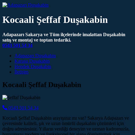
Kocaali Şeffaf Duşakabin
Adapazarı Sakarya ve Tüm ilçelerinde imalattan Duşakabin
satış ve montaj ve toptan tedariki.
0543 501 54 34
Main Navigation
Adapazarı Duşakabin
Karasu Duşakabin
Hendek Duşakabin
İletişim
Kocaali Şeffaf Duşakabin
0543 501 54 34
Kocaali Şeffaf Duşakabin arayışınız mı var? Sakarya Adapazarı ve
çevresinde kaliteli, şık ve uzun ömürlü duşakabin çözümleri için
doğru adrestesiniz. Yılların verdiği deneyim ve uzman kadromuzla,
banyonuzu modern ve fonksiyonel bir alana dönüştürmek için