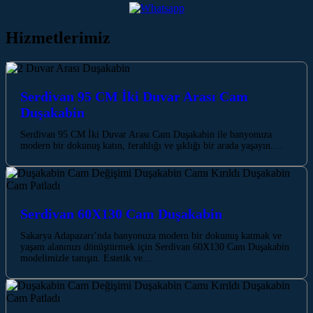
Hizmetlerimiz
Serdivan 95 CM İki Duvar Arası Cam
Duşakabin
Serdivan 95 CM İki Duvar Arası Cam Duşakabin ile banyonuza
modern bir dokunuş katın, ferahlığı ve şıklığı bir arada yaşayın.…
Serdivan 60X130 Cam Duşakabin
Sakarya Adapazarı’nda banyonuza modern bir dokunuş katmak ve
yaşam alanınızı dönüştürmek için Serdivan 60X130 Cam Duşakabin
modelimizle tanışın. Estetik ve…