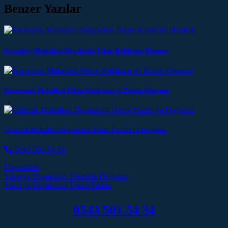
Benzer Yazılar
Evrenköy Mahallesi Duşakabin Tekne Kaldırma Hizmeti
Karapınar Mahallesi Tekne Kaldırma ve Zemin Onarımı
Çaltıcak Mahallesi Duşakabin Tekne Tamiri ve Değişimi
0543 501 54 34
Duşakabin
Post navigation
Sakarya Duşakabin Tekerlek Değişimi
Sakarya Duşakabin Tekne Tamiri
0543 501 54 34