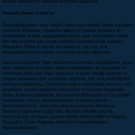
sonrası sorunsuz bir kullanım deneyimi sağlıyoruz.
Duşakabin Bakımı ve Onarımı
Duşakabinlerinizin uzun ömürlü olması için düzenli bakım yapılması
önemlidir. Firmamız, duşakabin bakım ve onarım hizmetleri de
sunmaktadır. Küçük onarımlardan büyük çaplı yenilemelere kadar,
tüm ihtiyaçlarınız için uzman ekibimiz hizmetinizdedir. Sakarya
Duşakabin Tekne Kaldırma hizmetimizin yanı sıra, tüm
duşakabinleriniz için bakım ve onarım desteği sağlıyoruz.
Sakarya Duşakabin Tekne Kaldırma konusunda uzmanlığımız, geniş
ürün yelpazemiz ve müşteri odaklı yaklaşımımız ile Adapazarı ve
çevresinde banyolara değer katıyoruz. Yılların verdiği deneyim ve
müşteri memnuniyetine verdiğimiz önem ile, size en kaliteli hizmeti
sunmayı hedefliyoruz. Duşakabin satışı ve montajının yanı sıra, cam
duşakabin, karolaj duşakabin seçenekleri ve Sakarya Duşakabin
Tekne Kaldırma hizmetiyle, banyonuzun ihtiyaçlarını en iyi şekilde
karşılıyoruz. Ayrıca, duşakabin tamiri ve bakımı gibi ek
hizmetlerimizle de, uzun yıllar boyunca sorunsuz bir banyo
deneyimi yaşamanızı sağlıyoruz. Bizimle iletişime geçerek,
banyonuz için en uygun çözümü birlikte belirleyebilir ve Sakarya
Duşakabin Tekne Kaldırma dahil tüm hizmetlerimizden
faydalanabilirsiniz.