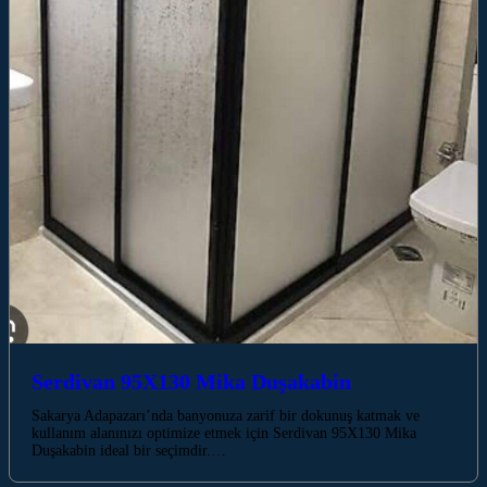
Serdivan 95X130 Mika Duşakabin
Sakarya Adapazarı’nda banyonuza zarif bir dokunuş katmak ve
kullanım alanınızı optimize etmek için Serdivan 95X130 Mika
Duşakabin ideal bir seçimdir.…