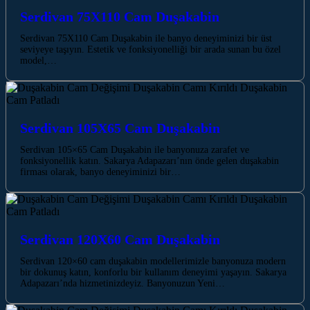
Serdivan 75X110 Cam Duşakabin
Serdivan 75X110 Cam Duşakabin ile banyo deneyiminizi bir üst
seviyeye taşıyın. Estetik ve fonksiyonelliği bir arada sunan bu özel
model,…
Serdivan 105X65 Cam Duşakabin
Serdivan 105×65 Cam Duşakabin ile banyonuza zarafet ve
fonksiyonellik katın. Sakarya Adapazarı’nın önde gelen duşakabin
firması olarak, banyo deneyiminizi bir…
Serdivan 120X60 Cam Duşakabin
Serdivan 120×60 cam duşakabin modellerimizle banyonuza modern
bir dokunuş katın, konforlu bir kullanım deneyimi yaşayın. Sakarya
Adapazarı’nda hizmetinizdeyiz. Banyonuzun Yeni…