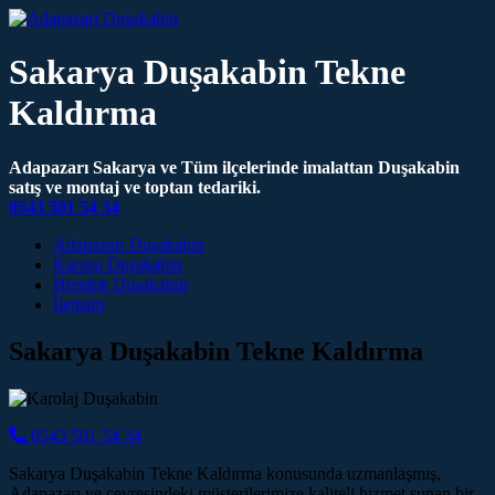
Sakarya Duşakabin Tekne
Kaldırma
Adapazarı Sakarya ve Tüm ilçelerinde imalattan Duşakabin
satış ve montaj ve toptan tedariki.
0543 501 54 34
Main Navigation
Adapazarı Duşakabin
Karasu Duşakabin
Hendek Duşakabin
İletişim
Sakarya Duşakabin Tekne Kaldırma
0543 501 54 34
Sakarya Duşakabin Tekne Kaldırma konusunda uzmanlaşmış,
Adapazarı ve çevresindeki müşterilerimize kaliteli hizmet sunan bir