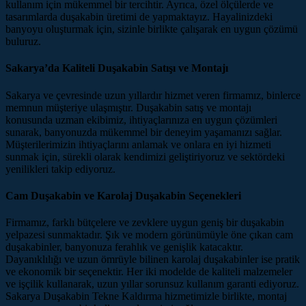
kullanım için mükemmel bir tercihtir. Ayrıca, özel ölçülerde ve
tasarımlarda duşakabin üretimi de yapmaktayız. Hayalinizdeki
banyoyu oluşturmak için, sizinle birlikte çalışarak en uygun çözümü
buluruz.
Sakarya’da Kaliteli Duşakabin Satışı ve Montajı
Sakarya ve çevresinde uzun yıllardır hizmet veren firmamız, binlerce
memnun müşteriye ulaşmıştır. Duşakabin satış ve montajı
konusunda uzman ekibimiz, ihtiyaçlarınıza en uygun çözümleri
sunarak, banyonuzda mükemmel bir deneyim yaşamanızı sağlar.
Müşterilerimizin ihtiyaçlarını anlamak ve onlara en iyi hizmeti
sunmak için, sürekli olarak kendimizi geliştiriyoruz ve sektördeki
yenilikleri takip ediyoruz.
Cam Duşakabin ve Karolaj Duşakabin Seçenekleri
Firmamız, farklı bütçelere ve zevklere uygun geniş bir duşakabin
yelpazesi sunmaktadır. Şık ve modern görünümüyle öne çıkan cam
duşakabinler, banyonuza ferahlık ve genişlik katacaktır.
Dayanıklılığı ve uzun ömrüyle bilinen karolaj duşakabinler ise pratik
ve ekonomik bir seçenektir. Her iki modelde de kaliteli malzemeler
ve işçilik kullanarak, uzun yıllar sorunsuz kullanım garanti ediyoruz.
Sakarya Duşakabin Tekne Kaldırma hizmetimizle birlikte, montaj