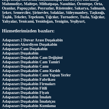
Mahmudiye, Maltepe, Mithatpaşa, Nasuhlar, Örentepe, Orta,
Ozanlar, Papuççular, Poyrazlar, Rüstemler, Sakarya, Salmanlı,
Şeker, Semerciler, Şirinevler, Solaklar, Süleymanbey, Taşkısığı,
Taşlık, Tekeler, Tepekum, Tığcılar, Turnadere, Tuzla, Yağcılar,
Yahyalar, Yenicami, Yenidoğan, Yenigün, Yeşilyurt,
Hizmetlerimizden bazıları:
Adapazarı 2 Duvar Arası Duşakabin
Adapazarı Akordiyon Duşakabin
Adapazarı Cam Duşakabin
Adapazarı Duşakabin
Adapazarı Duşakabin Cam Değişimi
Adapazarı Duşakabin Cam Tamiri
Adapazarı Duşakabin Camı
Adapazarı Duşakabin Camı Kırıldı
Adapazarı Duşakabin Camı Yapan Yerler
Adapazarı Duşakabin Fabrikası
Adapazarı Duşakabin Firmaları
Adapazarı Duşakabin Fitili
Adapazarı Duşakabin Fiyatı
Adapazarı Duşakabin İmalatı
Adapazarı Duşakabin İmalatçısı
Adapazarı Duşakabin Kumlama