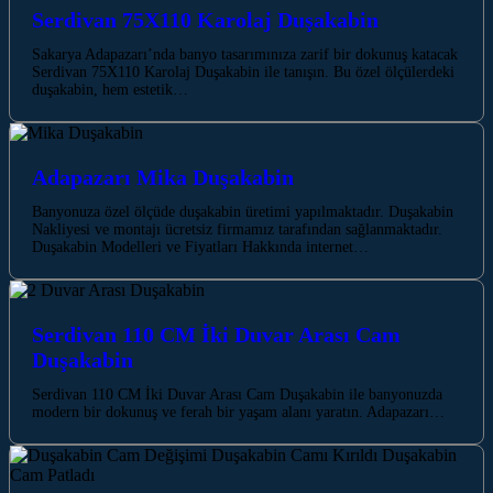
Serdivan 75X110 Karolaj Duşakabin
Sakarya Adapazarı’nda banyo tasarımınıza zarif bir dokunuş katacak
Serdivan 75X110 Karolaj Duşakabin ile tanışın. Bu özel ölçülerdeki
duşakabin, hem estetik…
Adapazarı Mika Duşakabin
Banyonuza özel ölçüde duşakabin üretimi yapılmaktadır. Duşakabin
Nakliyesi ve montajı ücretsiz firmamız tarafından sağlanmaktadır.
Duşakabin Modelleri ve Fiyatları Hakkında internet…
Serdivan 110 CM İki Duvar Arası Cam
Duşakabin
Serdivan 110 CM İki Duvar Arası Cam Duşakabin ile banyonuzda
modern bir dokunuş ve ferah bir yaşam alanı yaratın. Adapazarı…