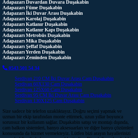
Adapazarı Duvardan Duvara Duşakabin
Adapazarı Füme Duşakabin
Adapazarı İki Duvar Arası Duşakabin
Adapazarı Karolaj Duşakabin
Adapazarı Katlanır Duşakabin
Adapazarı Katlanır Kapı Duşakabin
Adapazarı Metrobüs Duşakabin
Adapazarı Mika Duşakabin
Adapazarı Şeffaf Duşakabin
Adapazarı Yerden Duşakabin
Adapazarı Zeminden Duşakabin
0543 501 54 34
Serdivan 210 CM İki Duvar Arası Cam Duşakabin
Serdivan 60X130 Cam Duşakabin
Serdivan 125X60 Cam Duşakabin
Serdivan 95 CM İki Duvar Arası Cam Duşakabin
Serdivan 130X125 Cam Duşakabin
Size sadece bir telefon uzaklıktayız. Doğru seçimi yapmak ve
uzman bir ekip tarafından monte ettirmek, uzun yıllar boyunca
sorunsuz bir kullanım sağlar. Duşakabin satışı ve montajı dışında,
cam balkon sistemleri, banyo aksesuarları ve diğer banyo çözümleri
konusunda da hizmet vermekteyiz. Lütfen bizi arayın hayallerinizi