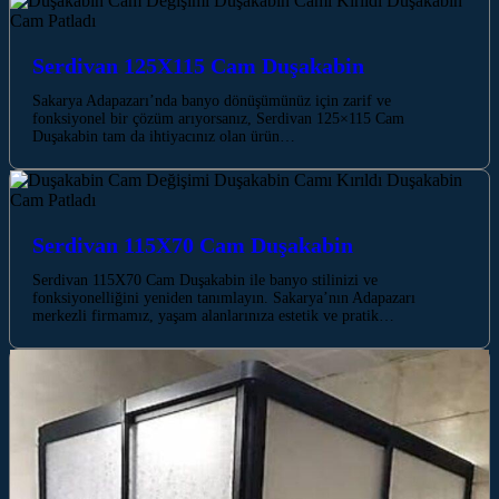
Serdivan 125X115 Cam Duşakabin
Sakarya Adapazarı’nda banyo dönüşümünüz için zarif ve
fonksiyonel bir çözüm arıyorsanız, Serdivan 125×115 Cam
Duşakabin tam da ihtiyacınız olan ürün…
Serdivan 115X70 Cam Duşakabin
Serdivan 115X70 Cam Duşakabin ile banyo stilinizi ve
fonksiyonelliğini yeniden tanımlayın. Sakarya’nın Adapazarı
merkezli firmamız, yaşam alanlarınıza estetik ve pratik…