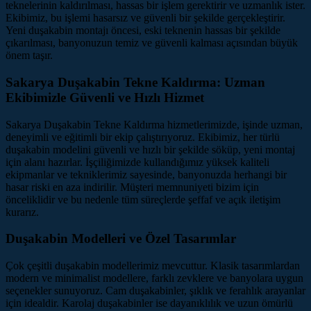
teknelerinin kaldırılması, hassas bir işlem gerektirir ve uzmanlık ister.
Ekibimiz, bu işlemi hasarsız ve güvenli bir şekilde gerçekleştirir.
Yeni duşakabin montajı öncesi, eski teknenin hassas bir şekilde
çıkarılması, banyonuzun temiz ve güvenli kalması açısından büyük
önem taşır.
Sakarya Duşakabin Tekne Kaldırma: Uzman
Ekibimizle Güvenli ve Hızlı Hizmet
Sakarya Duşakabin Tekne Kaldırma hizmetlerimizde, işinde uzman,
deneyimli ve eğitimli bir ekip çalıştırıyoruz. Ekibimiz, her türlü
duşakabin modelini güvenli ve hızlı bir şekilde söküp, yeni montaj
için alanı hazırlar. İşçiliğimizde kullandığımız yüksek kaliteli
ekipmanlar ve tekniklerimiz sayesinde, banyonuzda herhangi bir
hasar riski en aza indirilir. Müşteri memnuniyeti bizim için
önceliklidir ve bu nedenle tüm süreçlerde şeffaf ve açık iletişim
kurarız.
Duşakabin Modelleri ve Özel Tasarımlar
Çok çeşitli duşakabin modellerimiz mevcuttur. Klasik tasarımlardan
modern ve minimalist modellere, farklı zevklere ve banyolara uygun
seçenekler sunuyoruz. Cam duşakabinler, şıklık ve ferahlık arayanlar
için idealdir. Karolaj duşakabinler ise dayanıklılık ve uzun ömürlü