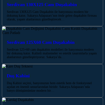
Serdivan 130X125 Cam Duşakabin
Serdivan 130X125 Cam Duşakabin ile banyonuza modern bir
dokunuş katın. Sakarya Adapazarı’nın önde gelen duşakabin firması
olarak, yaşam alanlarınızı güzelleştirecek…
Serdivan 125X60 Cam Duşakabin
Serdivan 125×60 cam duşakabin modelleri ile banyonuza modern
bir dokunuş katın. Kaliteli malzemeler ve estetik tasarımlarla yaşam
alanlarınızı güzelleştiriyoruz. Sakarya’da…
Duş Kabini
Duş Kabini seçimi, banyonuzun hem estetik hem de fonksiyonel
açıdan en önemli unsurlarından biridir. Sakarya Adapazarı’nda
banyo dönüşümünüze modern bir…