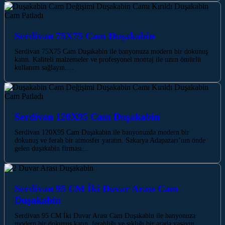
Serdivan 75X75 Cam Duşakabin
Serdivan 75X75 Cam Duşakabin ile banyonuza modern bir dokunuş
katın. Kaliteli malzemeler ve profesyonel montaj ile uzun ömürlü
kullanım sağlayın.…
Serdivan 120X95 Cam Duşakabin
Serdivan 120X95 Cam Duşakabin ile banyonuzda modern bir
dokunuş ve ferah bir atmosfer yaratın. Sakarya Adapazarı’nın önde
gelen duşakabin firması…
Serdivan 95 CM İki Duvar Arası Cam
Duşakabin
Serdivan 95 CM İki Duvar Arası Cam Duşakabin ile banyonuza
modern bir dokunuş katın, ferahlığı ve şıklığı bir arada yaşayın.…