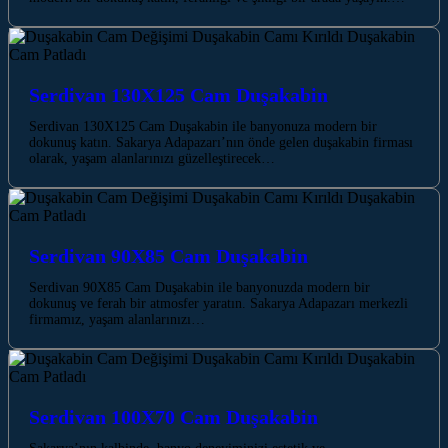
Serdivan 130X125 Cam Duşakabin
Serdivan 130X125 Cam Duşakabin ile banyonuza modern bir
dokunuş katın. Sakarya Adapazarı’nın önde gelen duşakabin firması
olarak, yaşam alanlarınızı güzelleştirecek…
Serdivan 90X85 Cam Duşakabin
Serdivan 90X85 Cam Duşakabin ile banyonuzda modern bir
dokunuş ve ferah bir atmosfer yaratın. Sakarya Adapazarı merkezli
firmamız, yaşam alanlarınızı…
Serdivan 100X70 Cam Duşakabin