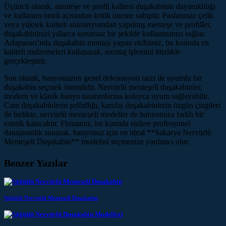
Üçüncü olarak, menteşe ve profil kalitesi duşakabinin dayanıklılığı
ve kullanım ömrü açısından kritik öneme sahiptir. Paslanmaz çelik
veya yüksek kaliteli alüminyumdan yapılmış menteşe ve profiller,
duşakabininizi yıllarca sorunsuz bir şekilde kullanmanızı sağlar.
Adapazarı’nda duşakabin montajı yapan ekibimiz, bu konuda en
kaliteli malzemeleri kullanarak, montaj işlemini titizlikle
gerçekleştirir.
Son olarak, banyonuzun genel dekorasyon tarzı ile uyumlu bir
duşakabin seçmek önemlidir. Nervürlü menteşeli duşakabinler,
modern ve klasik banyo tasarımlarına kolayca uyum sağlayabilir.
Cam duşakabinlerin şeffaflığı, karolaj duşakabinlerin özgün çizgileri
ile birlikte, nervürlü menteşeli modeller de banyonuza farklı bir
estetik katacaktır. Firmamız, bu konuda sizlere profesyonel
danışmanlık sunarak, banyonuz için en ideal **Sakarya Nervürlü
Menteşeli Duşakabin** modelini seçmenize yardımcı olur.
Benzer Yazılar
Söğütlü Nervürlü Menteşeli Duşakabin