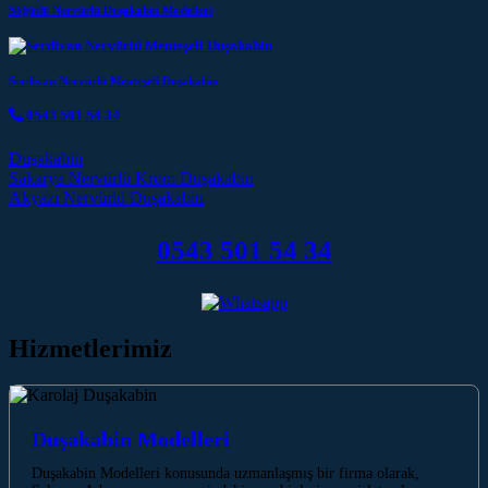
Söğütlü Nervürlü Duşakabin Modelleri
Serdivan Nervürlü Menteşeli Duşakabin
0543 501 54 34
Duşakabin
Post navigation
Sakarya Nervürlü Krom Duşakabin
Akyazı Nervürlü Duşakabin
0543 501 54 34
Hizmetlerimiz
Duşakabin Modelleri
Duşakabin Modelleri konusunda uzmanlaşmış bir firma olarak,