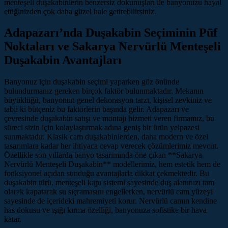
menteşeli duşakabinlerin benzersiz dokunuşları ile banyonuzu hayal
ettiğinizden çok daha güzel hale getirebilirsiniz.
Adapazarı’nda Duşakabin Seçiminin Püf
Noktaları ve Sakarya Nervürlü Menteşeli
Duşakabin Avantajları
Banyonuz için duşakabin seçimi yaparken göz önünde
bulundurmanız gereken birçok faktör bulunmaktadır. Mekanın
büyüklüğü, banyonun genel dekorasyon tarzı, kişisel zevkiniz ve
tabii ki bütçeniz bu faktörlerin başında gelir. Adapazarı ve
çevresinde duşakabin satışı ve montajı hizmeti veren firmamız, bu
süreci sizin için kolaylaştırmak adına geniş bir ürün yelpazesi
sunmaktadır. Klasik cam duşakabinlerden, daha modern ve özel
tasarımlara kadar her ihtiyaca cevap verecek çözümlerimiz mevcut.
Özellikle son yıllarda banyo tasarımında öne çıkan **Sakarya
Nervürlü Menteşeli Duşakabin** modellerimiz, hem estetik hem de
fonksiyonel açıdan sunduğu avantajlarla dikkat çekmektedir. Bu
duşakabin türü, menteşeli kapı sistemi sayesinde duş alanınızı tam
olarak kapatarak su sıçramasını engellerken, nervürlü cam yüzeyi
sayesinde de içerideki mahremiyeti korur. Nervürlü camın kendine
has dokusu ve ışığı kırma özelliği, banyonuza sofistike bir hava
katar.