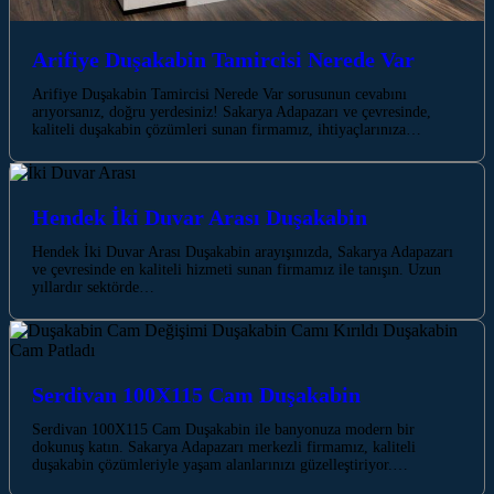
Arifiye Duşakabin Tamircisi Nerede Var
Arifiye Duşakabin Tamircisi Nerede Var sorusunun cevabını
arıyorsanız, doğru yerdesiniz! Sakarya Adapazarı ve çevresinde,
kaliteli duşakabin çözümleri sunan firmamız, ihtiyaçlarınıza…
Hendek İki Duvar Arası Duşakabin
Hendek İki Duvar Arası Duşakabin arayışınızda, Sakarya Adapazarı
ve çevresinde en kaliteli hizmeti sunan firmamız ile tanışın. Uzun
yıllardır sektörde…
Serdivan 100X115 Cam Duşakabin
Serdivan 100X115 Cam Duşakabin ile banyonuza modern bir
dokunuş katın. Sakarya Adapazarı merkezli firmamız, kaliteli
duşakabin çözümleriyle yaşam alanlarınızı güzelleştiriyor.…