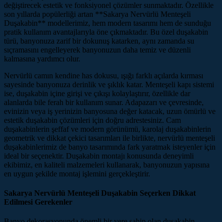
değiştirecek estetik ve fonksiyonel çözümler sunmaktadır. Özellikle
son yıllarda popülerliği artan **Sakarya Nervürlü Menteşeli
Duşakabin** modellerimiz, hem modern tasarımı hem de sunduğu
pratik kullanım avantajlarıyla öne çıkmaktadır. Bu özel duşakabin
türü, banyonuza zarif bir dokunuş katarken, aynı zamanda su
sıçramasını engelleyerek banyonuzun daha temiz ve düzenli
kalmasına yardımcı olur.
Nervürlü camın kendine has dokusu, ışığı farklı açılarda kırması
sayesinde banyonuza derinlik ve şıklık katar. Menteşeli kapı sistemi
ise, duşakabin içine girişi ve çıkışı kolaylaştırır, özellikle dar
alanlarda bile ferah bir kullanım sunar. Adapazarı ve çevresinde,
evinizin veya iş yerinizin banyosuna değer katacak, uzun ömürlü ve
estetik duşakabin çözümleri için doğru adrestesiniz. Cam
duşakabinlerin şeffaf ve modern görünümü, karolaj duşakabinlerin
geometrik ve dikkat çekici tasarımları ile birlikte, nervürlü menteşeli
duşakabinlerimiz de banyo tasarımında fark yaratmak isteyenler için
ideal bir seçenektir. Duşakabin montajı konusunda deneyimli
ekibimiz, en kaliteli malzemeleri kullanarak, banyonuzun yapısına
en uygun şekilde montaj işlemini gerçekleştirir.
Sakarya Nervürlü Menteşeli Duşakabin Seçerken Dikkat
Edilmesi Gerekenler
Banyo dekorasyonunda önemli bir yere sahip olan duşakabin