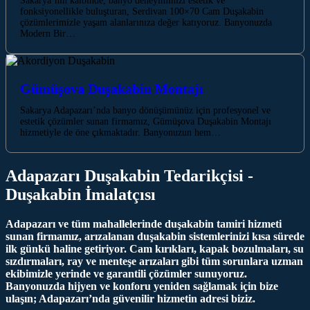
Sakarya’nın kalbinde, banyo deneyiminizi estetik ve
fonksiyonellikle buluşturan, Serdivan 100×70 Cam Duşakabin
çözümlerimizle yaşam alanlarınıza değer katıyoruz. Banyonuzda
Modern Bir…
Gümüşova Duşakabin Montajı
Sakarya Adapazarı’nda banyo dönüşümünüz için profesyonel ve
estetik çözümler sunan firmamız, Gümüşova Duşakabin Montajı
hizmetiyle de öne çıkmaktadır. Banyonuzun hem…
Adapazarı Duşakabin Tedarikçisi -
Duşakabin İmalatçısı
Adapazarı ve tüm mahallelerinde duşakabin tamiri hizmeti
sunan firmamız, arızalanan duşakabin sistemlerinizi kısa sürede
ilk günkü haline getiriyor. Cam kırıkları, kapak bozulmaları, su
sızdırmaları, ray ve menteşe arızaları gibi tüm sorunlara uzman
ekibimizle yerinde ve garantili çözümler sunuyoruz.
Banyonuzda hijyen ve konforu yeniden sağlamak için bize
ulaşın; Adapazarı’nda güvenilir hizmetin adresi biziz.