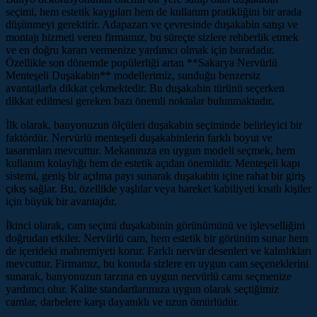
seçimi, hem estetik kaygıları hem de kullanım pratikliğini bir arada
düşünmeyi gerektirir. Adapazarı ve çevresinde duşakabin satışı ve
montajı hizmeti veren firmamız, bu süreçte sizlere rehberlik etmek
ve en doğru kararı vermenize yardımcı olmak için buradadır.
Özellikle son dönemde popülerliği artan **Sakarya Nervürlü
Menteşeli Duşakabin** modellerimiz, sunduğu benzersiz
avantajlarla dikkat çekmektedir. Bu duşakabin türünü seçerken
dikkat edilmesi gereken bazı önemli noktalar bulunmaktadır.
İlk olarak, banyonuzun ölçüleri duşakabin seçiminde belirleyici bir
faktördür. Nervürlü menteşeli duşakabinlerin farklı boyut ve
tasarımları mevcuttur. Mekanınıza en uygun modeli seçmek, hem
kullanım kolaylığı hem de estetik açıdan önemlidir. Menteşeli kapı
sistemi, geniş bir açılma payı sunarak duşakabin içine rahat bir giriş
çıkış sağlar. Bu, özellikle yaşlılar veya hareket kabiliyeti kısıtlı kişiler
için büyük bir avantajdır.
İkinci olarak, cam seçimi duşakabinin görünümünü ve işlevselliğini
doğrudan etkiler. Nervürlü cam, hem estetik bir görünüm sunar hem
de içerideki mahremiyeti korur. Farklı nervür desenleri ve kalınlıkları
mevcuttur. Firmamız, bu konuda sizlere en uygun cam seçeneklerini
sunarak, banyonuzun tarzına en uygun nervürlü camı seçmenize
yardımcı olur. Kalite standartlarımıza uygun olarak seçtiğimiz
camlar, darbelere karşı dayanıklı ve uzun ömürlüdür.