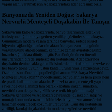
yaşam alanı yaratmak için Adapazarı’ndaki lider adresiniz biziz.
Banyonuzda Yeniden Doğuş: Sakarya
Nervürlü Menteşeli Duşakabin İle Tanışın
Sakarya’nın kalbi Adapazarı’nda, banyo tasarımında estetik ve
fonksiyonelliği bir araya getiren yenilikçi çözümler sunmaktayız.
Günümüzün modern yaşam tarzında banyolar, sadece kişisel
hijyenin sağlandığı alanlar olmaktan öte, aynı zamanda günün
yorgunluğunu atabileceğiniz, kendinize zaman ayırabileceğiniz
huzurlu sığınaklara dönüşmüştür. Bu dönüşümün en önemli
unsurlarından biri de şüphesiz duşakabinlerdir. Adapazarı’nda
duşakabin denince akla gelen ilk isimlerden biri olarak, her zevke ve
her banyo tipine uygun, üstün kaliteli ürünlerimizle hizmetinizdeyiz.
Özellikle son dönemde popülerliğini artıran **Sakarya Nervürlü
Menteşeli Duşakabin** modellerimiz, banyolarınıza hem şıklık hem
de pratik kullanım katmaktadır. Bu özel tasarım, menteşeli yapısı
sayesinde duş alanınızı tam olarak kapatma imkanı sunarken,
nervürlü cam detayı ise gizlilik ve estetik bir görünüm sağlar.
Sakarya genelinde ve Adapazarı çevresinde, duşakabin satışı ve
montajı konusunda uzman ekibimizle, banyonuzun atmosferini
tamamen değiştirecek çözümler üretiyoruz. Cam duşakabinlerin
zarifliği, karolaj duşakabinlerin modern çizgileri ve nervürlü