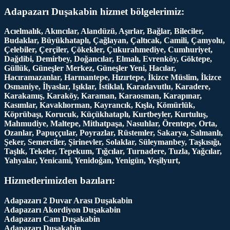
Adapazarı Duşakabin hizmet bölgelerimiz:
Acıelmalık, Akıncılar, Alandüzü, Aşırlar, Bağlar, Bileciler,
Budaklar, Büyükhataplı, Çağlayan, Çaltıcak, Camili, Çamyolu,
Çelebiler, Çerçiler, Çökekler, Çukurahmediye, Cumhuriyet,
Dağdibi, Demirbey, Doğancılar, Elmalı, Evrenköy, Göktepe,
Güllük, Güneşler Merkez, Güneşler Yeni, Hacılar,
Hacıramazanlar, Harmantepe, Hızırtepe, İkizce Müslim, İkizce
Osmaniye, İlyaslar, Işıklar, İstiklal, Karadavutlu, Karadere,
Karakamış, Karaköy, Karaman, Karaosman, Karapınar,
Kasımlar, Kavaklıorman, Kayrancık, Kışla, Kömürlük,
Köprübaşı, Korucuk, Küçükhataplı, Kurtbeyler, Kurtuluş,
Mahmudiye, Maltepe, Mithatpaşa, Nasuhlar, Örentepe, Orta,
Ozanlar, Papuççular, Poyrazlar, Rüstemler, Sakarya, Salmanlı,
Şeker, Semerciler, Şirinevler, Solaklar, Süleymanbey, Taşkısığı,
Taşlık, Tekeler, Tepekum, Tığcılar, Turnadere, Tuzla, Yağcılar,
Yahyalar, Yenicami, Yenidoğan, Yenigün, Yeşilyurt,
Hizmetlerimizden bazıları:
Adapazarı 2 Duvar Arası Duşakabin
Adapazarı Akordiyon Duşakabin
Adapazarı Cam Duşakabin
Adapazarı Duşakabin