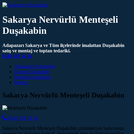
Sakarya Nervürlü Menteşeli
Duşakabin
Adapazarı Sakarya ve Tüm ilçelerinde imalattan Duşakabin
satış ve montaj ve toptan tedariki.
0543 501 54 34
Main Navigation
Adapazarı Duşakabin
Karasu Duşakabin
Hendek Duşakabin
İletişim
Sakarya Nervürlü Menteşeli Duşakabin
0543 501 54 34
Sakarya Nervürlü Menteşeli Duşakabin çözümleriyle banyonuza
modern bir dokunuş katmak, hem estetik hem de fonksiyonel bir