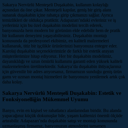
Sakarya Nervürlü Menteşeli Duşakabin, kullanım kolaylığı
açısından da öne çıkar. Menteşeli kapılar, geniş bir giriş alanı
sunarak duşakabin içine rahatça girip çıkmanızı sağlar. Ayrıca
temizlikleri de oldukça pratiktir. Adapazarı’ndaki evleriniz ve iş
yerleriniz için bu özel duşakabin modelini tercih ederek,
banyonuzda hem modern bir görünüm elde edebilir hem de pratik
bir kullanım deneyimi yaşayabilirsiniz. Duşakabin montajı
konusunda da profesyonel ekibimiz, en kaliteli malzemeleri
kullanarak, titiz bir işçilikle ürünlerinizi banyonuza entegre eder.
Karolaj duşakabin seçeneklerimizle de farklı bir estetik arayan
müşterilerimize hitap ediyoruz. Her bir duşakabin modelimiz,
dayanıklılığı ve uzun ömürlü kullanımı garanti eden yüksek kaliteli
malzemelerden üretilmektedir. Sakarya’da duşakabin ihtiyaçlarınız
için güvenilir bir adres arıyorsanız, firmamızın sunduğu geniş ürün
gamı ve uzman montaj hizmetleri ile banyonuzu yenilemek artık çok
daha kolay.
Sakarya Nervürlü Menteşeli Duşakabin: Estetik ve
Fonksiyonelliğin Mükemmel Uyumu
Banyo, evin en kişisel ve rahatlatıcı alanlarından biridir. Bu alanda
yapacağınız küçük dokunuşlar bile, yaşam kalitenizi önemli ölçüde
artırabilir. Adapazarı’nda duşakabin satışı ve montajı konusunda
uzmanlaşmış firmamız, banyonuzun atmosferini tamamen