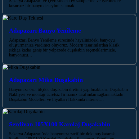
Sakarya Adapazarı ve çevresindeki ev sahiplerine ve işletmelere
kusursuz bir banyo deneyimi sunmak…
Adapazarı Banyo Yenileme
Adapazarı Banyo Yenileme sürecinde hayalinizdeki banyoyu
oluşturmanıza yardımcı oluyoruz. Modern tasarımlardan klasik
şıklığa kadar geniş bir yelpazede duşakabin seçeneklerimizle,
banyonuzu…
Adapazarı Mika Duşakabin
Banyonuza özel ölçüde duşakabin üretimi yapılmaktadır. Duşakabin
Nakliyesi ve montajı ücretsiz firmamız tarafından sağlanmaktadır.
Duşakabin Modelleri ve Fiyatları Hakkında internet…
Serdivan 105X100 Karolaj Duşakabin
Sakarya Adapazarı’nda banyonuza zarif bir dokunuş katacak
Serdivan 105X100 Karolaj Duşakabin ile tanışın. Estetik ve