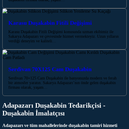
Karasu Duşakabin Fitili Değişimi
Karasu Duşakabin Fitili Değişimi konusunda uzman ekibimiz ile
Sakarya Adapazarı ve çevresinde hizmet vermekteyiz. Uzun yılların
verdiği deneyim ve kaliteli…
Serdivan 70X125 Cam Duşakabin
Serdivan 70×125 Cam Duşakabin ile banyonuzda modern ve ferah
bir atmosfer yaratın. Sakarya Adapazarı’nın önde gelen duşakabin
firması olarak, yaşam…
Adapazarı Duşakabin Tedarikçisi -
Duşakabin İmalatçısı
Adapazarı ve tüm mahallelerinde duşakabin tamiri hizmeti