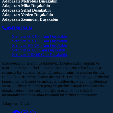
Adapazarı Metrobüs Duşakabin
Adapazarı Mika Duşakabin
Adapazarı Şeffaf Duşakabin
Adapazarı Yerden Duşakabin
Adapazarı Zeminden Duşakabin
0543 501 54 34
Serdivan 60X100 Cam Duşakabin
Serdivan 70X125 Cam Duşakabin
Serdivan 105X80 Cam Duşakabin
Serdivan 80X65 Cam Duşakabin
Serdivan 110X60 Cam Duşakabin
Size sadece bir telefon uzaklıktayız. Doğru seçimi yapmak ve
uzman bir ekip tarafından monte ettirmek, uzun yıllar boyunca
sorunsuz bir kullanım sağlar. Duşakabin satışı ve montajı dışında,
cam balkon sistemleri, banyo aksesuarları ve diğer banyo çözümleri
konusunda da hizmet vermekteyiz. Lütfen bizi arayın hayallerinizi
en makul fiyatlarla hemen gerçekleştirelim. Birçok firmadan farklı
olarak, sadece ürün satışı ile değil, aynı zamanda müşteri
memnuniyetine odaklanan kapsamlı bir hizmet sunmaktayız.
Adapazarı Duşakabin