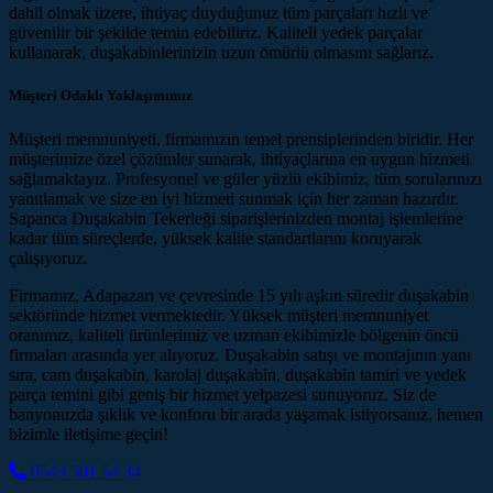
dahil olmak üzere, ihtiyaç duyduğunuz tüm parçaları hızlı ve
güvenilir bir şekilde temin edebiliriz. Kaliteli yedek parçalar
kullanarak, duşakabinlerinizin uzun ömürlü olmasını sağlarız.
Müşteri Odaklı Yaklaşımımız
Müşteri memnuniyeti, firmamızın temel prensiplerinden biridir. Her
müşterimize özel çözümler sunarak, ihtiyaçlarına en uygun hizmeti
sağlamaktayız. Profesyonel ve güler yüzlü ekibimiz, tüm sorularınızı
yanıtlamak ve size en iyi hizmeti sunmak için her zaman hazırdır.
Sapanca Duşakabin Tekerleği siparişlerinizden montaj işlemlerine
kadar tüm süreçlerde, yüksek kalite standartlarını koruyarak
çalışıyoruz.
Firmamız, Adapazarı ve çevresinde 15 yılı aşkın süredir duşakabin
sektöründe hizmet vermektedir. Yüksek müşteri memnuniyet
oranımız, kaliteli ürünlerimiz ve uzman ekibimizle bölgenin öncü
firmaları arasında yer alıyoruz. Duşakabin satışı ve montajının yanı
sıra, cam duşakabin, karolaj duşakabin, duşakabin tamiri ve yedek
parça temini gibi geniş bir hizmet yelpazesi sunuyoruz. Siz de
banyonuzda şıklık ve konforu bir arada yaşamak istiyorsanız, hemen
bizimle iletişime geçin!
0543 501 54 34