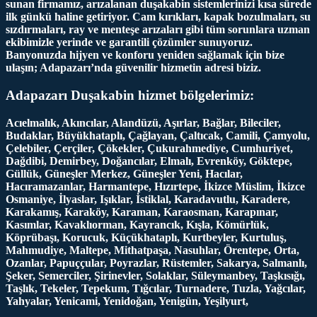
sunan firmamız, arızalanan duşakabin sistemlerinizi kısa sürede
ilk günkü haline getiriyor. Cam kırıkları, kapak bozulmaları, su
sızdırmaları, ray ve menteşe arızaları gibi tüm sorunlara uzman
ekibimizle yerinde ve garantili çözümler sunuyoruz.
Banyonuzda hijyen ve konforu yeniden sağlamak için bize
ulaşın; Adapazarı’nda güvenilir hizmetin adresi biziz.
Adapazarı Duşakabin hizmet bölgelerimiz:
Acıelmalık, Akıncılar, Alandüzü, Aşırlar, Bağlar, Bileciler,
Budaklar, Büyükhataplı, Çağlayan, Çaltıcak, Camili, Çamyolu,
Çelebiler, Çerçiler, Çökekler, Çukurahmediye, Cumhuriyet,
Dağdibi, Demirbey, Doğancılar, Elmalı, Evrenköy, Göktepe,
Güllük, Güneşler Merkez, Güneşler Yeni, Hacılar,
Hacıramazanlar, Harmantepe, Hızırtepe, İkizce Müslim, İkizce
Osmaniye, İlyaslar, Işıklar, İstiklal, Karadavutlu, Karadere,
Karakamış, Karaköy, Karaman, Karaosman, Karapınar,
Kasımlar, Kavaklıorman, Kayrancık, Kışla, Kömürlük,
Köprübaşı, Korucuk, Küçükhataplı, Kurtbeyler, Kurtuluş,
Mahmudiye, Maltepe, Mithatpaşa, Nasuhlar, Örentepe, Orta,
Ozanlar, Papuççular, Poyrazlar, Rüstemler, Sakarya, Salmanlı,
Şeker, Semerciler, Şirinevler, Solaklar, Süleymanbey, Taşkısığı,
Taşlık, Tekeler, Tepekum, Tığcılar, Turnadere, Tuzla, Yağcılar,
Yahyalar, Yenicami, Yenidoğan, Yenigün, Yeşilyurt,