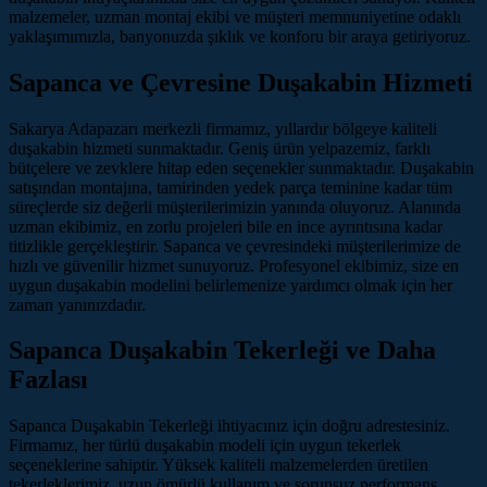
malzemeler, uzman montaj ekibi ve müşteri memnuniyetine odaklı
yaklaşımımızla, banyonuzda şıklık ve konforu bir araya getiriyoruz.
Sapanca ve Çevresine Duşakabin Hizmeti
Sakarya Adapazarı merkezli firmamız, yıllardır bölgeye kaliteli
duşakabin hizmeti sunmaktadır. Geniş ürün yelpazemiz, farklı
bütçelere ve zevklere hitap eden seçenekler sunmaktadır. Duşakabin
satışından montajına, tamirinden yedek parça teminine kadar tüm
süreçlerde siz değerli müşterilerimizin yanında oluyoruz. Alanında
uzman ekibimiz, en zorlu projeleri bile en ince ayrıntısına kadar
titizlikle gerçekleştirir. Sapanca ve çevresindeki müşterilerimize de
hızlı ve güvenilir hizmet sunuyoruz. Profesyonel ekibimiz, size en
uygun duşakabin modelini belirlemenize yardımcı olmak için her
zaman yanınızdadır.
Sapanca Duşakabin Tekerleği ve Daha
Fazlası
Sapanca Duşakabin Tekerleği ihtiyacınız için doğru adrestesiniz.
Firmamız, her türlü duşakabin modeli için uygun tekerlek
seçeneklerine sahiptir. Yüksek kaliteli malzemelerden üretilen
tekerleklerimiz, uzun ömürlü kullanım ve sorunsuz performans