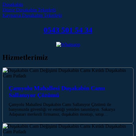
Duşakabin
Post navigation
Düzce Duşakabin Tekerleği
Kaynarca Duşakabin Tekerleği
0543 501 54 34
Hizmetlerimiz
Çamyolu Mahallesi Duşakabin Camı
Sallanıyor Çözümü
Çamyolu Mahallesi Duşakabin Camı Sallanıyor Çözümü ile
banyonuzda güvenliği ve estetiği yeniden tanımlayın. Sakarya
Adapazarı merkezli firmamız, duşakabin montajı, satışı…