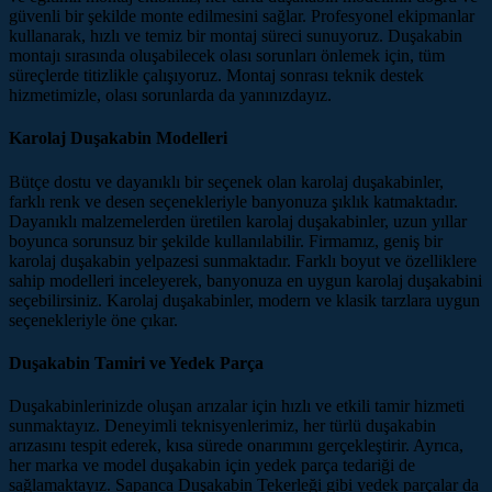
güvenli bir şekilde monte edilmesini sağlar. Profesyonel ekipmanlar
kullanarak, hızlı ve temiz bir montaj süreci sunuyoruz. Duşakabin
montajı sırasında oluşabilecek olası sorunları önlemek için, tüm
süreçlerde titizlikle çalışıyoruz. Montaj sonrası teknik destek
hizmetimizle, olası sorunlarda da yanınızdayız.
Karolaj Duşakabin Modelleri
Bütçe dostu ve dayanıklı bir seçenek olan karolaj duşakabinler,
farklı renk ve desen seçenekleriyle banyonuza şıklık katmaktadır.
Dayanıklı malzemelerden üretilen karolaj duşakabinler, uzun yıllar
boyunca sorunsuz bir şekilde kullanılabilir. Firmamız, geniş bir
karolaj duşakabin yelpazesi sunmaktadır. Farklı boyut ve özelliklere
sahip modelleri inceleyerek, banyonuza en uygun karolaj duşakabini
seçebilirsiniz. Karolaj duşakabinler, modern ve klasik tarzlara uygun
seçenekleriyle öne çıkar.
Duşakabin Tamiri ve Yedek Parça
Duşakabinlerinizde oluşan arızalar için hızlı ve etkili tamir hizmeti
sunmaktayız. Deneyimli teknisyenlerimiz, her türlü duşakabin
arızasını tespit ederek, kısa sürede onarımını gerçekleştirir. Ayrıca,
her marka ve model duşakabin için yedek parça tedariği de
sağlamaktayız. Sapanca Duşakabin Tekerleği gibi yedek parçalar da