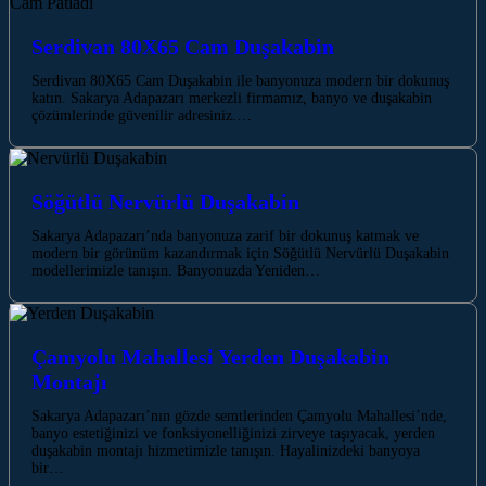
Serdivan 80X65 Cam Duşakabin
Serdivan 80X65 Cam Duşakabin ile banyonuza modern bir dokunuş
katın. Sakarya Adapazarı merkezli firmamız, banyo ve duşakabin
çözümlerinde güvenilir adresiniz.…
Söğütlü Nervürlü Duşakabin
Sakarya Adapazarı’nda banyonuza zarif bir dokunuş katmak ve
modern bir görünüm kazandırmak için Söğütlü Nervürlü Duşakabin
modellerimizle tanışın. Banyonuzda Yeniden…
Çamyolu Mahallesi Yerden Duşakabin
Montajı
Sakarya Adapazarı’nın gözde semtlerinden Çamyolu Mahallesi’nde,
banyo estetiğinizi ve fonksiyonelliğinizi zirveye taşıyacak, yerden
duşakabin montajı hizmetimizle tanışın. Hayalinizdeki banyoya
bir…