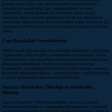
garantisi sunar. Ayrıca, her türlü duşakabin onarım ve bakım
hizmetini de sunmaktayız. Eğer duşakabininizde bir sorun
yaşıyorsanız, uzman ekibimiz size en hızlı ve etkili çözümü
sunacaktır. Banyo yenileme projeleriniz için de size özel tasarım
önerilerimiz bulunmaktadır. En yeni trendlere uygun, modern ve şık
duşakabin modellerimiz ile banyonuzu baştan yaratmanıza yardımcı
oluruz.
Cam Duşakabin Seçeneklerimiz
Modern ve şık banyolar için ideal olan cam duşakabinler, geniş ürün
yelpazemizde farklı modeller ve tasarımlarla yer almaktadır. Farklı
cam kalınlıkları, renk seçenekleri ve aksesuarlarla banyonuza kişisel
dokunuşlar katabilirsiniz. Profesyonel ölçü alma ve montaj
hizmetimizle, cam duşakabinlerinizin uzun yıllar boyunca sorunsuz
bir şekilde çalışmasını sağlarız. Cam duşakabinler, temizlik kolaylığı
ve estetik görünümüyle banyonuza ferahlık katar.
Sapanca Duşakabin Tekerleği ve Duşakabin
Montajı
Sapanca Duşakabin Tekerleği tedariğinin yanı sıra, duşakabin
montaj hizmetlerimizde de uzmanlaşmış bulunmaktayız. Deneyimli
ve eğitimli montaj ekibimiz, her türlü duşakabin modelinin doğru ve