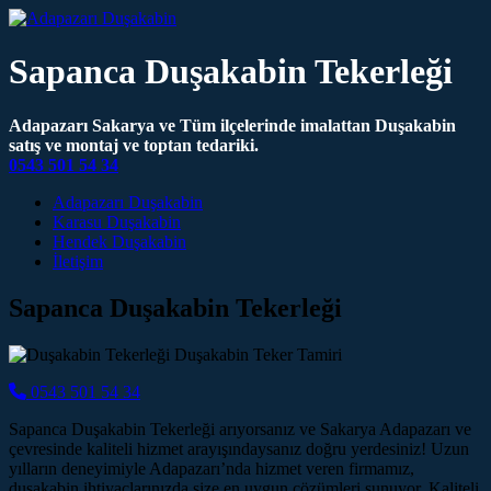
Sapanca Duşakabin Tekerleği
Adapazarı Sakarya ve Tüm ilçelerinde imalattan Duşakabin
satış ve montaj ve toptan tedariki.
0543 501 54 34
Main Navigation
Adapazarı Duşakabin
Karasu Duşakabin
Hendek Duşakabin
İletişim
Sapanca Duşakabin Tekerleği
0543 501 54 34
Sapanca Duşakabin Tekerleği arıyorsanız ve Sakarya Adapazarı ve
çevresinde kaliteli hizmet arayışındaysanız doğru yerdesiniz! Uzun
yılların deneyimiyle Adapazarı’nda hizmet veren firmamız,
duşakabin ihtiyaçlarınızda size en uygun çözümleri sunuyor. Kaliteli