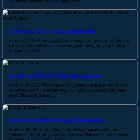
firmamızla tanışma zamanı. Sakarya’da…
Serdivan 75X75 Cam Duşakabin
Serdivan 75X75 Cam Duşakabin ile banyonuza modern bir dokunuş
katın. Kaliteli malzemeler ve profesyonel montaj ile uzun ömürlü
kullanım sağlayın.…
Serdivan 80X105 Mika Duşakabin
Serdivan 80X105 Mika Duşakabin ile banyonuzda hem estetik hem
de fonksiyonel bir dönüşüm yaşayın. Sakarya Adapazarı’nın önde
gelen duşakabin firması…
Serdivan 60X80 Karolaj Duşakabin
Serdivan 60×80 Karolaj Duşakabin ile banyonuzda estetik ve
fonksiyonelliği bir araya getirin. Sakarya Adapazarı’nın önde gelen
duşakabin firması olarak, yaşam…