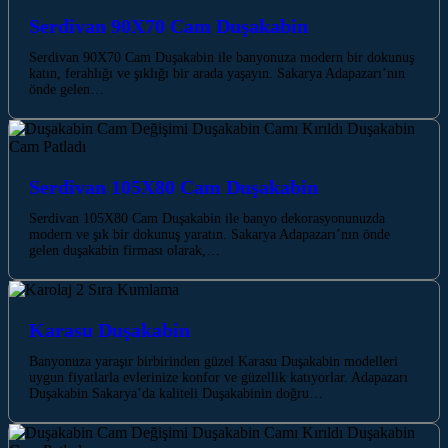
Serdivan 90X70 Cam Duşakabin
Serdivan 90X70 Cam Duşakabin ile banyonuza modern bir dokunuş
katın, ferahlığı ve şıklığı bir arada yaşayın. Sakarya Adapazarı’nın
önde gelen…
Serdivan 105X80 Cam Duşakabin
Serdivan 105X80 Cam Duşakabin ile banyo dekorasyonunuzda
modern ve şık bir dokunuş yaratın. Sakarya Adapazarı’nın önde
gelen duşakabin firması olarak,…
Karasu Duşakabin
Banyonuza yaraşır birbirinden güzel Karasu Duşakabin modelleri
uygun fiyatlarla evlerinize konfor ve güzellik katıyorlar. Adapazarı
Duşakabin Sakarya’da kaliteli Duşakabinin doğru…