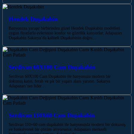
Hendek Duşakabin
Banyonuza yaraşır birbirinden güzel Hendek Duşakabin modelleri
uygun fiyatlarla evlerinize konfor ve güzellik katıyorlar. Adapazarı
Duşakabin Sakarya’da kaliteli Duşakabinin doğru…
Serdivan 60X100 Cam Duşakabin
Serdivan 60X100 Cam Duşakabin ile banyonuza modern bir
dokunuş katın, ferah ve şık bir yaşam alanı yaratın. Sakarya
Adapazarı’nın lider…
Serdivan 110X60 Cam Duşakabin
Serdivan 110×60 cam duşakabin ile banyonuzda modern bir dokunuş
ve fonksiyonel bir çözüm arıyorsanız, Adapazarı merkezli