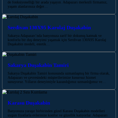
de fonksiyonelliği bir arada yaşayın. Adapazarı merkezli firmamız,
yaşam alanlarınıza değer…
Serdivan 130X95 Karolaj Duşakabin
Sakarya Adapazarı’nda banyonuza zarif bir dokunuş katmak ve
konforlu bir duş deneyimi yaşamak için Serdivan 130X95 Karolaj
Duşakabin modeli, estetik…
Sakarya Duşakabin Tamiri
Sakarya Duşakabin Tamiri konusunda uzmanlaşmış bir firma olarak,
Adapazarı ve çevresindeki müşterilerimize kusursuz hizmet
sunuyoruz. Yılların deneyimiyle kazandığımız uzmanlığımız ve…
Karasu Duşakabin
Banyonuza yaraşır birbirinden güzel Karasu Duşakabin modelleri
uygun fiyatlarla evlerinize konfor ve güzellik katıyorlar. Adapazarı