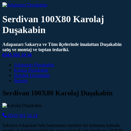
Serdivan 100X80 Karolaj
Duşakabin
Adapazarı Sakarya ve Tüm ilçelerinde imalattan Duşakabin
satış ve montaj ve toptan tedariki.
0543 501 54 34
Main Navigation
Adapazarı Duşakabin
Karasu Duşakabin
Hendek Duşakabin
İletişim
Serdivan 100X80 Karolaj Duşakabin
0543 501 54 34
Sakarya Adapazarı’nda banyonuza modern bir dokunuş katmak,
estetik ve fonksiyonelliği bir arada sunmak için Serdivan 100X80