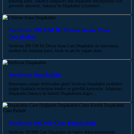
dokunuş katın. Sakarya Adapazarı’nda duşakabin ihtiyaçlarınız için
güvenilir adresiniz. Sakarya’da Duşakabin Çözümleri:…
Serdivan 200 CM İki Duvar Arası Cam
Duşakabin
Serdivan 200 CM İki Duvar Arası Cam Duşakabin ile banyonuza
modern bir dokunuş katın, ferah ve şık bir yaşam alanı…
Serdivan‎‎‎ Duşakabin
Banyonuza yaraşır birbirinden güzel Serdivan‎‎‎ Duşakabin modelleri
uygun fiyatlarla evlerinize konfor ve güzellik katıyorlar. Adapazarı
Duşakabin Sakarya’da kaliteli Duşakabinin doğru…
Serdivan 105X80 Cam Duşakabin
Serdivan 105X80 Cam Duşakabin ile banyo dekorasyonunuzda