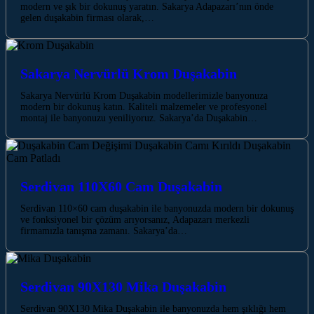
modern ve şık bir dokunuş yaratın. Sakarya Adapazarı’nın önde
gelen duşakabin firması olarak,…
Sakarya Nervürlü Krom Duşakabin
Sakarya Nervürlü Krom Duşakabin modellerimizle banyonuza
modern bir dokunuş katın. Kaliteli malzemeler ve profesyonel
montaj ile banyonuzu yeniliyoruz. Sakarya’da Duşakabin…
Serdivan 110X60 Cam Duşakabin
Serdivan 110×60 cam duşakabin ile banyonuzda modern bir dokunuş
ve fonksiyonel bir çözüm arıyorsanız, Adapazarı merkezli
firmamızla tanışma zamanı. Sakarya’da…
Serdivan 90X130 Mika Duşakabin
Serdivan 90X130 Mika Duşakabin ile banyonuzda hem şıklığı hem