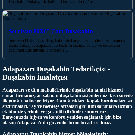
Duşakabin Sakarya’da kaliteli Duşakabinin doğru…
Serdivan 80X65 Cam Duşakabin
Serdivan 80X65 Cam Duşakabin ile banyonuza modern bir dokunuş
katın. Sakarya Adapazarı merkezli firmamız, banyo ve duşakabin
çözümlerinde güvenilir adresiniz.…
Adapazarı Duşakabin Tedarikçisi -
Duşakabin İmalatçısı
Adapazarı ve tüm mahallelerinde duşakabin tamiri hizmeti
sunan firmamız, arızalanan duşakabin sistemlerinizi kısa sürede
ilk günkü haline getiriyor. Cam kırıkları, kapak bozulmaları, su
sızdırmaları, ray ve menteşe arızaları gibi tüm sorunlara uzman
ekibimizle yerinde ve garantili çözümler sunuyoruz.
Banyonuzda hijyen ve konforu yeniden sağlamak için bize
ulaşın; Adapazarı’nda güvenilir hizmetin adresi biziz.
Adapazarı Duşakabin hizmet bölgelerimiz: