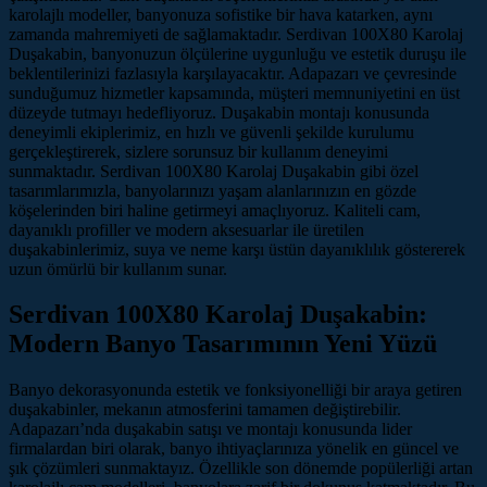
karolajlı modeller, banyonuza sofistike bir hava katarken, aynı
zamanda mahremiyeti de sağlamaktadır. Serdivan 100X80 Karolaj
Duşakabin, banyonuzun ölçülerine uygunluğu ve estetik duruşu ile
beklentilerinizi fazlasıyla karşılayacaktır. Adapazarı ve çevresinde
sunduğumuz hizmetler kapsamında, müşteri memnuniyetini en üst
düzeyde tutmayı hedefliyoruz. Duşakabin montajı konusunda
deneyimli ekiplerimiz, en hızlı ve güvenli şekilde kurulumu
gerçekleştirerek, sizlere sorunsuz bir kullanım deneyimi
sunmaktadır. Serdivan 100X80 Karolaj Duşakabin gibi özel
tasarımlarımızla, banyolarınızı yaşam alanlarınızın en gözde
köşelerinden biri haline getirmeyi amaçlıyoruz. Kaliteli cam,
dayanıklı profiller ve modern aksesuarlar ile üretilen
duşakabinlerimiz, suya ve neme karşı üstün dayanıklılık göstererek
uzun ömürlü bir kullanım sunar.
Serdivan 100X80 Karolaj Duşakabin:
Modern Banyo Tasarımının Yeni Yüzü
Banyo dekorasyonunda estetik ve fonksiyonelliği bir araya getiren
duşakabinler, mekanın atmosferini tamamen değiştirebilir.
Adapazarı’nda duşakabin satışı ve montajı konusunda lider
firmalardan biri olarak, banyo ihtiyaçlarınıza yönelik en güncel ve
şık çözümleri sunmaktayız. Özellikle son dönemde popülerliği artan