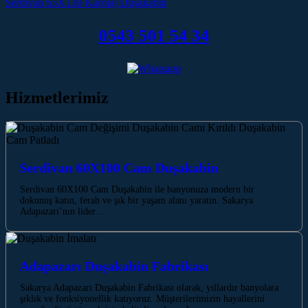
Serdivan 65X130 Karolaj Duşakabin
0543 501 54 34
Hizmetlerimiz
Serdivan 60X100 Cam Duşakabin
Serdivan 60X100 Cam Duşakabin ile banyonuza modern bir
dokunuş katın, ferah ve şık bir yaşam alanı yaratın. Sakarya
Adapazarı’nın lider…
Adapazarı Duşakabin Fabrikası
Sakarya Adapazarı Duşakabin Fabrikası olarak, yıllardır banyolara
şıklık ve fonksiyonellik katıyoruz. Müşterilerimizin hayallerini