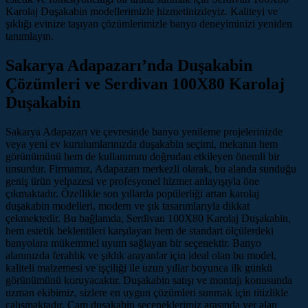
Karolaj Duşakabin modellerimizle hizmetinizdeyiz. Kaliteyi ve
şıklığı evinize taşıyan çözümlerimizle banyo deneyiminizi yeniden
tanımlayın.
Sakarya Adapazarı’nda Duşakabin
Çözümleri ve Serdivan 100X80 Karolaj
Duşakabin
Sakarya Adapazarı ve çevresinde banyo yenileme projelerinizde
veya yeni ev kurulumlarınızda duşakabin seçimi, mekanın hem
görünümünü hem de kullanımını doğrudan etkileyen önemli bir
unsurdur. Firmamız, Adapazarı merkezli olarak, bu alanda sunduğu
geniş ürün yelpazesi ve profesyonel hizmet anlayışıyla öne
çıkmaktadır. Özellikle son yıllarda popülerliği artan karolaj
duşakabin modelleri, modern ve şık tasarımlarıyla dikkat
çekmektedir. Bu bağlamda, Serdivan 100X80 Karolaj Duşakabin,
hem estetik beklentileri karşılayan hem de standart ölçülerdeki
banyolara mükemmel uyum sağlayan bir seçenektir. Banyo
alanınızda ferahlık ve şıklık arayanlar için ideal olan bu model,
kaliteli malzemesi ve işçiliği ile uzun yıllar boyunca ilk günkü
görünümünü koruyacaktır. Duşakabin satışı ve montajı konusunda
uzman ekibimiz, sizlere en uygun çözümleri sunmak için titizlikle
çalışmaktadır. Cam duşakabin seçeneklerimiz arasında yer alan