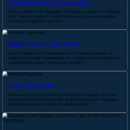
Serdivan 80X65 Cam Duşakabin
Serdivan 80X65 Cam Duşakabin ile banyonuza modern bir dokunuş
katın. Sakarya Adapazarı merkezli firmamız, banyo ve duşakabin
çözümlerinde güvenilir adresiniz.…
Söğütlü Nervürlü Duşakabin
Sakarya Adapazarı’nda banyonuza zarif bir dokunuş katmak ve
modern bir görünüm kazandırmak için Söğütlü Nervürlü Duşakabin
modellerimizle tanışın. Banyonuzda Yeniden…
Hendek Duşakabin
Banyonuza yaraşır birbirinden güzel Hendek Duşakabin modelleri
uygun fiyatlarla evlerinize konfor ve güzellik katıyorlar. Adapazarı
Duşakabin Sakarya’da kaliteli Duşakabinin doğru…