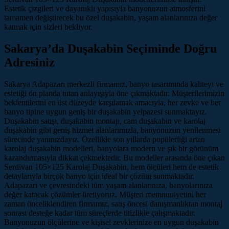
Estetik çizgileri ve dayanıklı yapısıyla banyonuzun atmosferini
tamamen değiştirecek bu özel duşakabin, yaşam alanlarınıza değer
katmak için sizleri bekliyor.
Sakarya’da Duşakabin Seçiminde Doğru
Adresiniz
Sakarya Adapazarı merkezli firmamız, banyo tasarımında kaliteyi ve
estetiği ön planda tutan anlayışıyla öne çıkmaktadır. Müşterilerimizin
beklentilerini en üst düzeyde karşılamak amacıyla, her zevke ve her
banyo tipine uygun geniş bir duşakabin yelpazesi sunmaktayız.
Duşakabin satışı, duşakabin montajı, cam duşakabin ve karolaj
duşakabin gibi geniş hizmet alanlarımızla, banyonuzun yenilenmesi
sürecinde yanınızdayız. Özellikle son yıllarda popülerliği artan
karolaj duşakabin modelleri, banyolara modern ve şık bir görünüm
kazandırmasıyla dikkat çekmektedir. Bu modeller arasında öne çıkan
Serdivan 105×125 Karolaj Duşakabin, hem ölçüleri hem de estetik
detaylarıyla birçok banyo için ideal bir çözüm sunmaktadır.
Adapazarı ve çevresindeki tüm yaşam alanlarınıza, banyolarınıza
değer katacak çözümler üretiyoruz. Müşteri memnuniyetini her
zaman önceliklendiren firmamız, satış öncesi danışmanlıktan montaj
sonrası desteğe kadar tüm süreçlerde titizlikle çalışmaktadır.
Banyonuzun ölçülerine ve kişisel zevklerinize en uygun duşakabin