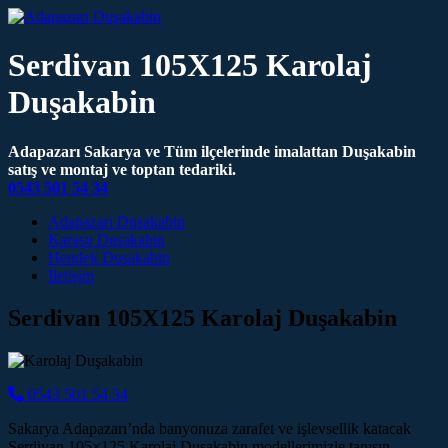
Serdivan 105X125 Karolaj
Duşakabin
Adapazarı Sakarya ve Tüm ilçelerinde imalattan Duşakabin
satış ve montaj ve toptan tedariki.
0543 501 54 34
Main Navigation
Adapazarı Duşakabin
Karasu Duşakabin
Hendek Duşakabin
İletişim
Serdivan 105X125 Karolaj Duşakabin
0543 501 54 34
Sakarya Adapazarı’nda banyonuza zarafet ve işlevsellik katacak
Serdivan 105×125 Karolaj Duşakabin modellerimizle tanışın.