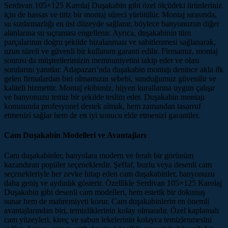
Serdivan 105×125 Karolaj Duşakabin gibi özel ölçüdeki ürünleriniz
için de hassas ve titiz bir montaj süreci yürütülür. Montaj sırasında,
su sızdırmazlığı en üst düzeyde sağlanır, böylece banyonuzun diğer
alanlarına su sıçraması engellenir. Ayrıca, duşakabinin tüm
parçalarının doğru şekilde hizalanması ve sabitlenmesi sağlanarak,
uzun süreli ve güvenli bir kullanım garanti edilir. Firmamız, montaj
sonrası da müşterilerimizin memnuniyetini takip eder ve olası
sorularını yanıtlar. Adapazarı’nda duşakabin montajı denince akla ilk
gelen firmalardan biri olmamızın sebebi, sunduğumuz güvenilir ve
kaliteli hizmettir. Montaj ekibimiz, hijyen kurallarına uygun çalışır
ve banyonuzu temiz bir şekilde teslim eder. Duşakabin montajı
konusunda profesyonel destek almak, hem zamandan tasarruf
etmenizi sağlar hem de en iyi sonucu elde etmenizi garantiler.
Cam Duşakabin Modelleri ve Avantajları
Cam duşakabinler, banyolara modern ve ferah bir görünüm
kazandıran popüler seçeneklerdir. Şeffaf, buzlu veya desenli cam
seçenekleriyle her zevke hitap eden cam duşakabinler, banyonuzu
daha geniş ve aydınlık gösterir. Özellikle Serdivan 105×125 Karolaj
Duşakabin gibi desenli cam modelleri, hem estetik bir dokunuş
sunar hem de mahremiyeti korur. Cam duşakabinlerin en önemli
avantajlarından biri, temizliklerinin kolay olmasıdır. Özel kaplamalı
cam yüzeyleri, kireç ve sabun lekelerinin kolayca temizlenmesini