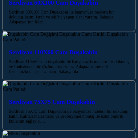
Serdivan 60X100 Cam Duşakabin
Serdivan 60X100 Cam Duşakabin ile banyonuza modern bir
dokunuş katın, ferah ve şık bir yaşam alanı yaratın. Sakarya
Adapazarı’nın lider…
Serdivan 110X60 Cam Duşakabin
Serdivan 110×60 cam duşakabin ile banyonuzda modern bir dokunuş
ve fonksiyonel bir çözüm arıyorsanız, Adapazarı merkezli
firmamızla tanışma zamanı. Sakarya’da…
Serdivan 75X75 Cam Duşakabin
Serdivan 75X75 Cam Duşakabin ile banyonuza modern bir dokunuş
katın. Kaliteli malzemeler ve profesyonel montaj ile uzun ömürlü
kullanım sağlayın.…