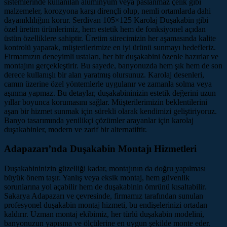
sistemlerinde kullanılan alüminyum veya paslanmaz çelik gibi
malzemeler, korozyona karşı dirençli olup, nemli ortamlarda dahi
dayanıklılığını korur. Serdivan 105×125 Karolaj Duşakabin gibi
özel üretim ürünlerimiz, hem estetik hem de fonksiyonel açıdan
üstün özelliklere sahiptir. Üretim sürecimizin her aşamasında kalite
kontrolü yaparak, müşterilerimize en iyi ürünü sunmayı hedefleriz.
Firmamızın deneyimli ustaları, her bir duşakabini özenle hazırlar ve
montajını gerçekleştirir. Bu sayede, banyonuzda hem şık hem de son
derece kullanışlı bir alan yaratmış olursunuz. Karolaj desenleri,
camın üzerine özel yöntemlerle uygulanır ve zamanla solma veya
aşınma yapmaz. Bu detaylar, duşakabininizin estetik değerini uzun
yıllar boyunca korumasını sağlar. Müşterilerimizin beklentilerini
aşan bir hizmet sunmak için sürekli olarak kendimizi geliştiriyoruz.
Banyo tasarımında yenilikçi çözümler arayanlar için karolaj
duşakabinler, modern ve zarif bir alternatiftir.
Adapazarı’nda Duşakabin Montajı Hizmetleri
Duşakabininizin güzelliği kadar, montajının da doğru yapılması
büyük önem taşır. Yanlış veya eksik montaj, hem güvenlik
sorunlarına yol açabilir hem de duşakabinin ömrünü kısaltabilir.
Sakarya Adapazarı ve çevresinde, firmamız tarafından sunulan
profesyonel duşakabin montaj hizmeti, bu endişelerinizi ortadan
kaldırır. Uzman montaj ekibimiz, her türlü duşakabin modelini,
banyonuzun yapısına ve ölçülerine en uygun şekilde monte eder.