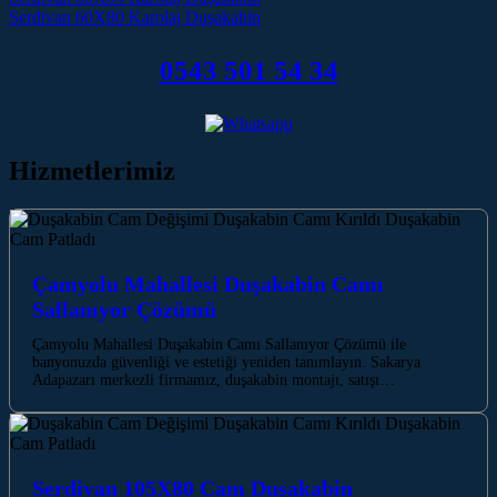
Post navigation
Serdivan 60X80 Karolaj Duşakabin
0543 501 54 34
Hizmetlerimiz
Çamyolu Mahallesi Duşakabin Camı
Sallanıyor Çözümü
Çamyolu Mahallesi Duşakabin Camı Sallanıyor Çözümü ile
banyonuzda güvenliği ve estetiği yeniden tanımlayın. Sakarya
Adapazarı merkezli firmamız, duşakabin montajı, satışı…
Serdivan 105X80 Cam Duşakabin