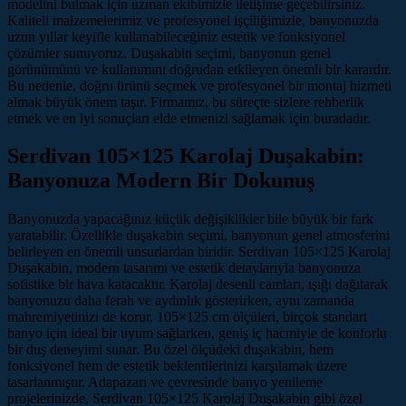
modelini bulmak için uzman ekibimizle iletişime geçebilirsiniz.
Kaliteli malzemelerimiz ve profesyonel işçiliğimizle, banyonuzda
uzun yıllar keyifle kullanabileceğiniz estetik ve fonksiyonel
çözümler sunuyoruz. Duşakabin seçimi, banyonun genel
görünümünü ve kullanımını doğrudan etkileyen önemli bir karardır.
Bu nedenle, doğru ürünü seçmek ve profesyonel bir montaj hizmeti
almak büyük önem taşır. Firmamız, bu süreçte sizlere rehberlik
etmek ve en iyi sonuçları elde etmenizi sağlamak için buradadır.
Serdivan 105×125 Karolaj Duşakabin:
Banyonuza Modern Bir Dokunuş
Banyonuzda yapacağınız küçük değişiklikler bile büyük bir fark
yaratabilir. Özellikle duşakabin seçimi, banyonun genel atmosferini
belirleyen en önemli unsurlardan biridir. Serdivan 105×125 Karolaj
Duşakabin, modern tasarımı ve estetik detaylarıyla banyonuza
sofistike bir hava katacaktır. Karolaj desenli camları, ışığı dağıtarak
banyonuzu daha ferah ve aydınlık gösterirken, aynı zamanda
mahremiyetinizi de korur. 105×125 cm ölçüleri, birçok standart
banyo için ideal bir uyum sağlarken, geniş iç hacmiyle de konforlu
bir duş deneyimi sunar. Bu özel ölçüdeki duşakabin, hem
fonksiyonel hem de estetik beklentilerinizi karşılamak üzere
tasarlanmıştır. Adapazarı ve çevresinde banyo yenileme
projelerinizde, Serdivan 105×125 Karolaj Duşakabin gibi özel