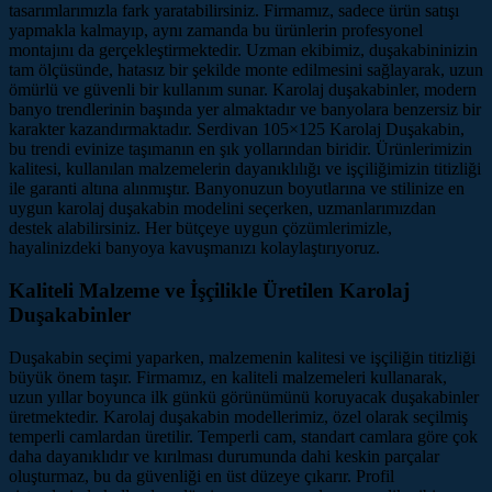
tasarımlarımızla fark yaratabilirsiniz. Firmamız, sadece ürün satışı
yapmakla kalmayıp, aynı zamanda bu ürünlerin profesyonel
montajını da gerçekleştirmektedir. Uzman ekibimiz, duşakabininizin
tam ölçüsünde, hatasız bir şekilde monte edilmesini sağlayarak, uzun
ömürlü ve güvenli bir kullanım sunar. Karolaj duşakabinler, modern
banyo trendlerinin başında yer almaktadır ve banyolara benzersiz bir
karakter kazandırmaktadır. Serdivan 105×125 Karolaj Duşakabin,
bu trendi evinize taşımanın en şık yollarından biridir. Ürünlerimizin
kalitesi, kullanılan malzemelerin dayanıklılığı ve işçiliğimizin titizliği
ile garanti altına alınmıştır. Banyonuzun boyutlarına ve stilinize en
uygun karolaj duşakabin modelini seçerken, uzmanlarımızdan
destek alabilirsiniz. Her bütçeye uygun çözümlerimizle,
hayalinizdeki banyoya kavuşmanızı kolaylaştırıyoruz.
Kaliteli Malzeme ve İşçilikle Üretilen Karolaj
Duşakabinler
Duşakabin seçimi yaparken, malzemenin kalitesi ve işçiliğin titizliği
büyük önem taşır. Firmamız, en kaliteli malzemeleri kullanarak,
uzun yıllar boyunca ilk günkü görünümünü koruyacak duşakabinler
üretmektedir. Karolaj duşakabin modellerimiz, özel olarak seçilmiş
temperli camlardan üretilir. Temperli cam, standart camlara göre çok
daha dayanıklıdır ve kırılması durumunda dahi keskin parçalar
oluşturmaz, bu da güvenliği en üst düzeye çıkarır. Profil