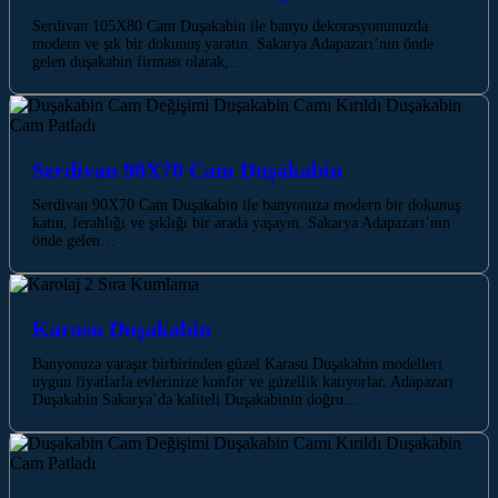
Serdivan 105X80 Cam Duşakabin ile banyo dekorasyonunuzda
modern ve şık bir dokunuş yaratın. Sakarya Adapazarı’nın önde
gelen duşakabin firması olarak,…
Serdivan 90X70 Cam Duşakabin
Serdivan 90X70 Cam Duşakabin ile banyonuza modern bir dokunuş
katın, ferahlığı ve şıklığı bir arada yaşayın. Sakarya Adapazarı’nın
önde gelen…
Karasu Duşakabin
Banyonuza yaraşır birbirinden güzel Karasu Duşakabin modelleri
uygun fiyatlarla evlerinize konfor ve güzellik katıyorlar. Adapazarı
Duşakabin Sakarya’da kaliteli Duşakabinin doğru…