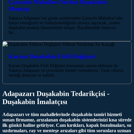
Çamyolu Mahallesi Yerden Duşakabin
Montajı
Sakarya Adapazarı’nın gözde semtlerinden Çamyolu Mahallesi’nde,
banyo estetiğinizi ve fonksiyonelliğinizi zirveye taşıyacak, yerden
duşakabin montajı hizmetimizle tanışın. Hayalinizdeki banyoya
bir…
Karasu Duşakabin Fitili Değişimi
Karasu Duşakabin Fitili Değişimi konusunda uzman ekibimiz ile
Sakarya Adapazarı ve çevresinde hizmet vermekteyiz. Uzun yılların
verdiği deneyim ve kaliteli…
Adapazarı Duşakabin Tedarikçisi -
Duşakabin İmalatçısı
Adapazarı ve tüm mahallelerinde duşakabin tamiri hizmeti
sunan firmamız, arızalanan duşakabin sistemlerinizi kısa sürede
ilk günkü haline getiriyor. Cam kırıkları, kapak bozulmaları, su
sızdırmaları, ray ve menteşe arızaları gibi tüm sorunlara uzman