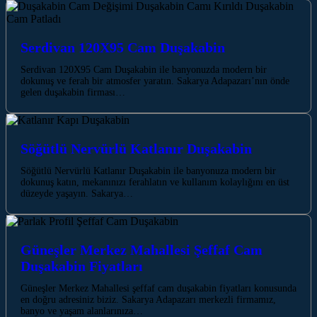
Serdivan 120X95 Cam Duşakabin
Serdivan 120X95 Cam Duşakabin ile banyonuzda modern bir
dokunuş ve ferah bir atmosfer yaratın. Sakarya Adapazarı’nın önde
gelen duşakabin firması…
Söğütlü Nervürlü Katlanır Duşakabin
Söğütlü Nervürlü Katlanır Duşakabin ile banyonuza modern bir
dokunuş katın, mekanınızı ferahlatın ve kullanım kolaylığını en üst
düzeyde yaşayın. Sakarya…
Güneşler Merkez Mahallesi Şeffaf Cam
Duşakabin Fiyatları
Güneşler Merkez Mahallesi şeffaf cam duşakabin fiyatları konusunda
en doğru adresiniz biziz. Sakarya Adapazarı merkezli firmamız,
banyo ve yaşam alanlarınıza…