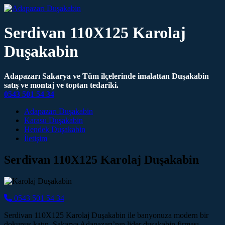
Serdivan 110X125 Karolaj
Duşakabin
Adapazarı Sakarya ve Tüm ilçelerinde imalattan Duşakabin
satış ve montaj ve toptan tedariki.
0543 501 54 34
Main Navigation
Adapazarı Duşakabin
Karasu Duşakabin
Hendek Duşakabin
İletişim
Serdivan 110X125 Karolaj Duşakabin
0543 501 54 34
Serdivan 110X125 Karolaj Duşakabin ile banyonuza modern bir
dokunuş katın. Sakarya Adapazarı’nın lider duşakabin firması