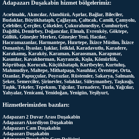
Adapazarı Duşakabin hizmet bölgelerimiz:
Acıelmalık, Akıncılar, Alandüzü, Aşırlar, Bağlar, Bileciler,
Budaklar, Büyükhataplı, Çağlayan, Çaltıcak, Camili, Çamyolu,
Çelebiler, Çerçiler, Çökekler, Çukurahmediye, Cumhuriyet,
Dağdibi, Demirbey, Doğancılar, Elmalı, Evrenköy, Göktepe,
Güllük, Güneşler Merkez, Güneşler Yeni, Hacılar,
Hacıramazanlar, Harmantepe, Hızırtepe, İkizce Müslim, İkizce
Osmaniye, İlyaslar, Işıklar, İstiklal, Karadavutlu, Karadere,
Karakamış, Karaköy, Karaman, Karaosman, Karapınar,
Kasımlar, Kavaklıorman, Kayrancık, Kışla, Kömürlük,
Köprübaşı, Korucuk, Küçükhataplı, Kurtbeyler, Kurtuluş,
Mahmudiye, Maltepe, Mithatpaşa, Nasuhlar, Örentepe, Orta,
Ozanlar, Papuççular, Poyrazlar, Rüstemler, Sakarya, Salmanlı,
Şeker, Semerciler, Şirinevler, Solaklar, Süleymanbey, Taşkısığı,
Taşlık, Tekeler, Tepekum, Tığcılar, Turnadere, Tuzla, Yağcılar,
Yahyalar, Yenicami, Yenidoğan, Yenigün, Yeşilyurt,
Hizmetlerimizden bazıları:
Adapazarı 2 Duvar Arası Duşakabin
Adapazarı Akordiyon Duşakabin
Adapazarı Cam Duşakabin
Adapazarı Duşakabin