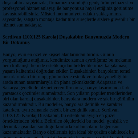
duşakabin arayışınızda, firmamızın sunduğu geniş ürün yelpazesi ve
profesyonel hizmet anlayışı ile banyonuzu hayal ettiğiniz görünüme
kavuşturabilirsiniz. Müşteri memnuniyeti odaklı yaklaşımımız
sayesinde, satıştan montaja kadar tüm süreçlerde sizlere güvenilir bir
hizmet sunmaktayız.
Serdivan 110X125 Karolaj Duşakabin: Banyonuzda Modern
Bir Dokunuş
Banyo, evin en özel ve kişisel alanlarından biridir. Günün
yorgunluğunu attığımız, kendimize zaman ayırdığımız bu mekanın
hem kullanışlı hem de estetik açıdan beklentilerimizi karşılaması,
yaşam kalitemizi doğrudan etkiler. Duşakabinler, banyoların temel
unsurlarından biri olup, günümüzde estetik ve fonksiyonelliği bir
arada sunan tasarımlarıyla ön plana çıkmaktadır. Adapazarı ve
Sakarya genelinde hizmet veren firmamız, banyo tasarımında fark
yaratacak çözümler sunmaktadır. Son yılların popüler trendlerinden
biri olan karolaj duşakabinler, banyolara modern ve şık bir görünüm
kazandırmaktadır. Bu modeller, banyolara derinlik ve karakter
katarken, aynı zamanda estetik bir zenginlik sunar. Serdivan
110X125 Karolaj Duşakabin, bu estetik anlayışın en güzel
örneklerinden biridir. Belirtilen ölçülerdeki bu model, genişlik ve
derinlik açısından sunduğu konforla kullanıcıların beğenisini
kazanmaktadır. Banyo ölçüleriniz için ideal bir çözüm olabilecek bu
ürün, aynı zamanda karolaj deseniyle banyonuza sofistike bir hava