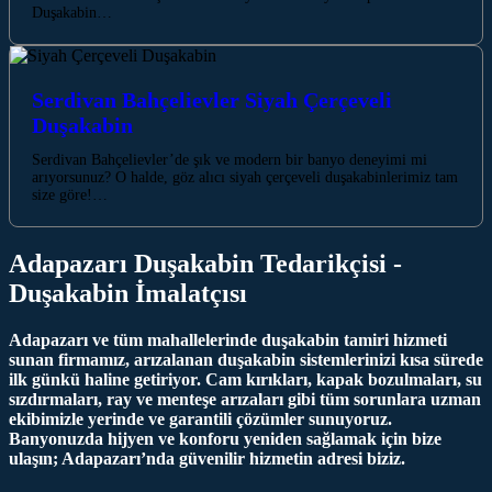
Duşakabin…
Serdivan Bahçelievler Siyah Çerçeveli
Duşakabin
Serdivan Bahçelievler’de şık ve modern bir banyo deneyimi mi
arıyorsunuz? O halde, göz alıcı siyah çerçeveli duşakabinlerimiz tam
size göre!…
Adapazarı Duşakabin Tedarikçisi -
Duşakabin İmalatçısı
Adapazarı ve tüm mahallelerinde duşakabin tamiri hizmeti
sunan firmamız, arızalanan duşakabin sistemlerinizi kısa sürede
ilk günkü haline getiriyor. Cam kırıkları, kapak bozulmaları, su
sızdırmaları, ray ve menteşe arızaları gibi tüm sorunlara uzman
ekibimizle yerinde ve garantili çözümler sunuyoruz.
Banyonuzda hijyen ve konforu yeniden sağlamak için bize
ulaşın; Adapazarı’nda güvenilir hizmetin adresi biziz.