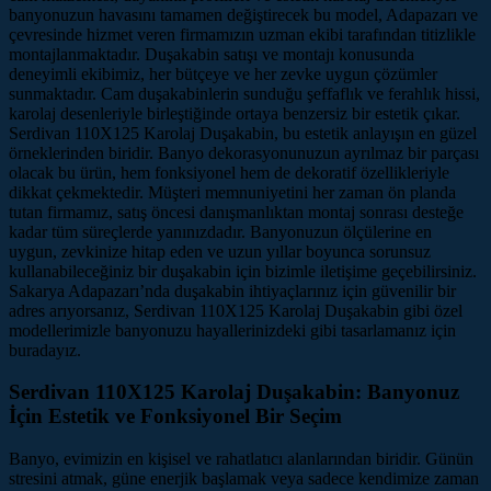
banyonuzun havasını tamamen değiştirecek bu model, Adapazarı ve
çevresinde hizmet veren firmamızın uzman ekibi tarafından titizlikle
montajlanmaktadır. Duşakabin satışı ve montajı konusunda
deneyimli ekibimiz, her bütçeye ve her zevke uygun çözümler
sunmaktadır. Cam duşakabinlerin sunduğu şeffaflık ve ferahlık hissi,
karolaj desenleriyle birleştiğinde ortaya benzersiz bir estetik çıkar.
Serdivan 110X125 Karolaj Duşakabin, bu estetik anlayışın en güzel
örneklerinden biridir. Banyo dekorasyonunuzun ayrılmaz bir parçası
olacak bu ürün, hem fonksiyonel hem de dekoratif özellikleriyle
dikkat çekmektedir. Müşteri memnuniyetini her zaman ön planda
tutan firmamız, satış öncesi danışmanlıktan montaj sonrası desteğe
kadar tüm süreçlerde yanınızdadır. Banyonuzun ölçülerine en
uygun, zevkinize hitap eden ve uzun yıllar boyunca sorunsuz
kullanabileceğiniz bir duşakabin için bizimle iletişime geçebilirsiniz.
Sakarya Adapazarı’nda duşakabin ihtiyaçlarınız için güvenilir bir
adres arıyorsanız, Serdivan 110X125 Karolaj Duşakabin gibi özel
modellerimizle banyonuzu hayallerinizdeki gibi tasarlamanız için
buradayız.
Serdivan 110X125 Karolaj Duşakabin: Banyonuz
İçin Estetik ve Fonksiyonel Bir Seçim
Banyo, evimizin en kişisel ve rahatlatıcı alanlarından biridir. Günün
stresini atmak, güne enerjik başlamak veya sadece kendimize zaman