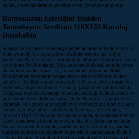
olarak, yaşam alanlarınızı güzelleştirecek çözümler sunuyoruz.
Banyonuzun Estetiğini Yeniden
Tanımlayın: Serdivan 110X125 Karolaj
Duşakabin
Sakarya ve Adapazarı’nda banyo yenileme projelerinizde estetik ve
fonksiyonelliği bir araya getiren çözümler arıyorsanız, doğru
yerdesiniz. Banyo, günün yorgunluğunu attığımız, kendimize zaman
ayırdığımız özel bir alandır. Bu alanın hem kullanışlı hem de görsel
olarak tatmin edici olması, yaşam kalitemizi doğrudan etkiler.
Duşakabinler, banyoların vazgeçilmez unsurlarından biri haline
gelmiştir. Özellikle son yıllarda popülerliği artan karolaj duşakabin
modelleri, banyolara modern ve şık bir görünüm kazandırmaktadır.
Adapazarı merkezli firmamız, bu alanda sunduğu kaliteli ürünler ve
profesyonel hizmetlerle öne çıkmaktadır. Banyo tasarımınızda fark
yaratmak, su sıçramalarını engellemek ve banyonuza ferah bir hava
katmak için duşakabin seçimi büyük önem taşır. Bu noktada,
Serdivan 110X125 Karolaj Duşakabin modeli, hem ölçüleri hem de
estetik detaylarıyla birçok banyo için ideal bir çözüm sunmaktadır.
Bu özel ölçüdeki karolaj duşakabin, genişlik ve derinlik açısından
sunduğu konforla kullanıcıların beğenisini kazanmaktadır. Kaliteli
cam malzemesi, dayanıklı profilleri ve estetik karolaj desenleriyle