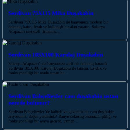
Serdivan 75X115 Mika Duşakabin
Serdivan 75X115 Mika Duşakabin ile banyonuza modern bir
dokunuş katın, ferah ve kullanışlı bir alan yaratın. Sakarya
Adapazarı merkezli firmamız,…
Serdivan 105X100 Karolaj Duşakabin
Sakarya Adapazarı’nda banyonuza zarif bir dokunuş katacak
Serdivan 105X100 Karolaj Duşakabin ile tanışın. Estetik ve
fonksiyonelliği bir arada sunan bu…
Serdivan Bahçelievler cam duşakabin ustası
nerede bulunur?
Serdivan Bahçelievler’de kaliteli ve güvenilir bir cam duşakabin
arıyorsanız, doğru yerdesiniz! Banyo dekorasyonunuzda şıklığı ve
fonksiyonelliği bir araya getiren, uzman…