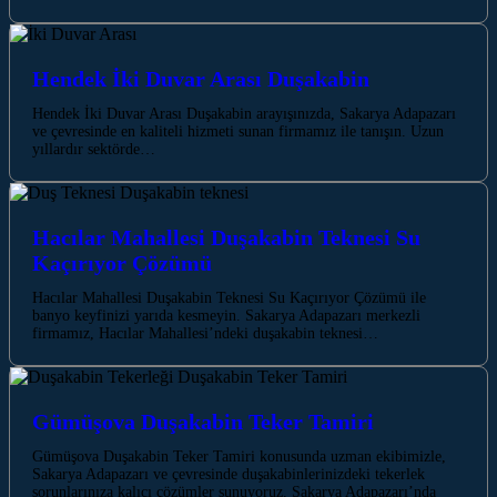
Hendek İki Duvar Arası Duşakabin
Hendek İki Duvar Arası Duşakabin arayışınızda, Sakarya Adapazarı
ve çevresinde en kaliteli hizmeti sunan firmamız ile tanışın. Uzun
yıllardır sektörde…
Hacılar Mahallesi Duşakabin Teknesi Su
Kaçırıyor Çözümü
Hacılar Mahallesi Duşakabin Teknesi Su Kaçırıyor Çözümü ile
banyo keyfinizi yarıda kesmeyin. Sakarya Adapazarı merkezli
firmamız, Hacılar Mahallesi’ndeki duşakabin teknesi…
Gümüşova Duşakabin Teker Tamiri
Gümüşova Duşakabin Teker Tamiri konusunda uzman ekibimizle,
Sakarya Adapazarı ve çevresinde duşakabinlerinizdeki tekerlek
sorunlarınıza kalıcı çözümler sunuyoruz. Sakarya Adapazarı’nda