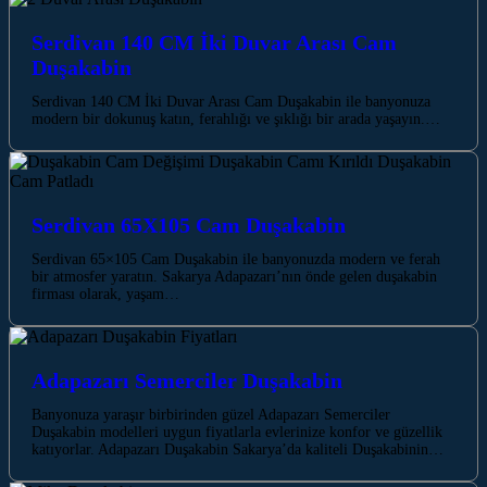
Serdivan 140 CM İki Duvar Arası Cam
Duşakabin
Serdivan 140 CM İki Duvar Arası Cam Duşakabin ile banyonuza
modern bir dokunuş katın, ferahlığı ve şıklığı bir arada yaşayın.…
Serdivan 65X105 Cam Duşakabin
Serdivan 65×105 Cam Duşakabin ile banyonuzda modern ve ferah
bir atmosfer yaratın. Sakarya Adapazarı’nın önde gelen duşakabin
firması olarak, yaşam…
Adapazarı Semerciler Duşakabin
Banyonuza yaraşır birbirinden güzel Adapazarı Semerciler
Duşakabin modelleri uygun fiyatlarla evlerinize konfor ve güzellik
katıyorlar. Adapazarı Duşakabin Sakarya’da kaliteli Duşakabinin…