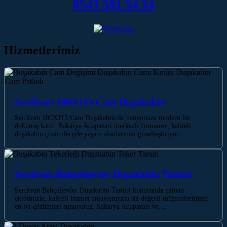
0543 501 54 34
Hizmetlerimiz
Serdivan 100X115 Cam Duşakabin
Serdivan 100X115 Cam Duşakabin ile banyonuza modern bir
dokunuş katın. Sakarya Adapazarı merkezli firmamız, kaliteli
duşakabin çözümleriyle yaşam alanlarınızı güzelleştiriyor.…
Serdivan Bahçelievler Duşakabin Tamiri
Serdivan Bahçelievler Duşakabin Tamiri konusunda uzman
ekibimizle, kaliteli hizmet anlayışımızla siz değerli müşterilerimize
en iyi çözümleri sunuyoruz. Sakarya Adapazarı ve…