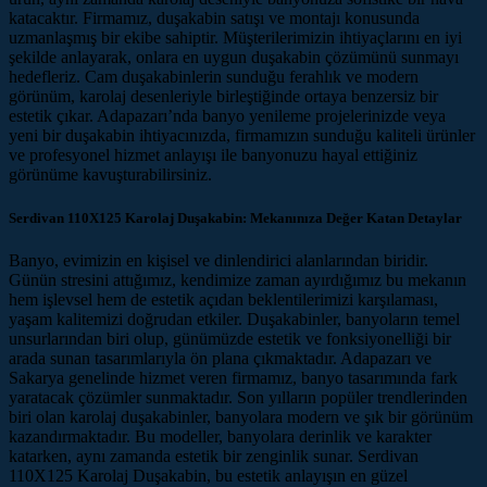
katacaktır. Firmamız, duşakabin satışı ve montajı konusunda
uzmanlaşmış bir ekibe sahiptir. Müşterilerimizin ihtiyaçlarını en iyi
şekilde anlayarak, onlara en uygun duşakabin çözümünü sunmayı
hedefleriz. Cam duşakabinlerin sunduğu ferahlık ve modern
görünüm, karolaj desenleriyle birleştiğinde ortaya benzersiz bir
estetik çıkar. Adapazarı’nda banyo yenileme projelerinizde veya
yeni bir duşakabin ihtiyacınızda, firmamızın sunduğu kaliteli ürünler
ve profesyonel hizmet anlayışı ile banyonuzu hayal ettiğiniz
görünüme kavuşturabilirsiniz.
Serdivan 110X125 Karolaj Duşakabin: Mekanınıza Değer Katan Detaylar
Banyo, evimizin en kişisel ve dinlendirici alanlarından biridir.
Günün stresini attığımız, kendimize zaman ayırdığımız bu mekanın
hem işlevsel hem de estetik açıdan beklentilerimizi karşılaması,
yaşam kalitemizi doğrudan etkiler. Duşakabinler, banyoların temel
unsurlarından biri olup, günümüzde estetik ve fonksiyonelliği bir
arada sunan tasarımlarıyla ön plana çıkmaktadır. Adapazarı ve
Sakarya genelinde hizmet veren firmamız, banyo tasarımında fark
yaratacak çözümler sunmaktadır. Son yılların popüler trendlerinden
biri olan karolaj duşakabinler, banyolara modern ve şık bir görünüm
kazandırmaktadır. Bu modeller, banyolara derinlik ve karakter
katarken, aynı zamanda estetik bir zenginlik sunar. Serdivan
110X125 Karolaj Duşakabin, bu estetik anlayışın en güzel