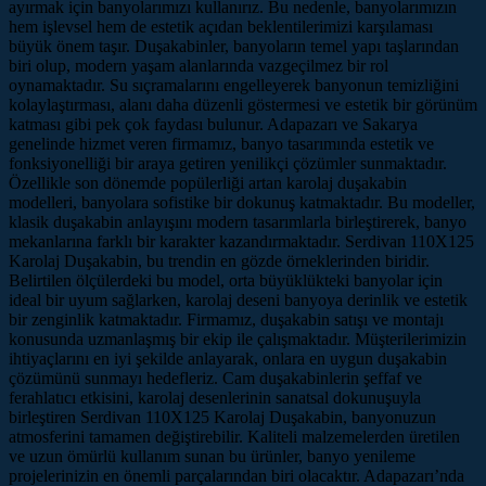
ayırmak için banyolarımızı kullanırız. Bu nedenle, banyolarımızın
hem işlevsel hem de estetik açıdan beklentilerimizi karşılaması
büyük önem taşır. Duşakabinler, banyoların temel yapı taşlarından
biri olup, modern yaşam alanlarında vazgeçilmez bir rol
oynamaktadır. Su sıçramalarını engelleyerek banyonun temizliğini
kolaylaştırması, alanı daha düzenli göstermesi ve estetik bir görünüm
katması gibi pek çok faydası bulunur. Adapazarı ve Sakarya
genelinde hizmet veren firmamız, banyo tasarımında estetik ve
fonksiyonelliği bir araya getiren yenilikçi çözümler sunmaktadır.
Özellikle son dönemde popülerliği artan karolaj duşakabin
modelleri, banyolara sofistike bir dokunuş katmaktadır. Bu modeller,
klasik duşakabin anlayışını modern tasarımlarla birleştirerek, banyo
mekanlarına farklı bir karakter kazandırmaktadır. Serdivan 110X125
Karolaj Duşakabin, bu trendin en gözde örneklerinden biridir.
Belirtilen ölçülerdeki bu model, orta büyüklükteki banyolar için
ideal bir uyum sağlarken, karolaj deseni banyoya derinlik ve estetik
bir zenginlik katmaktadır. Firmamız, duşakabin satışı ve montajı
konusunda uzmanlaşmış bir ekip ile çalışmaktadır. Müşterilerimizin
ihtiyaçlarını en iyi şekilde anlayarak, onlara en uygun duşakabin
çözümünü sunmayı hedefleriz. Cam duşakabinlerin şeffaf ve
ferahlatıcı etkisini, karolaj desenlerinin sanatsal dokunuşuyla
birleştiren Serdivan 110X125 Karolaj Duşakabin, banyonuzun
atmosferini tamamen değiştirebilir. Kaliteli malzemelerden üretilen
ve uzun ömürlü kullanım sunan bu ürünler, banyo yenileme
projelerinizin en önemli parçalarından biri olacaktır. Adapazarı’nda