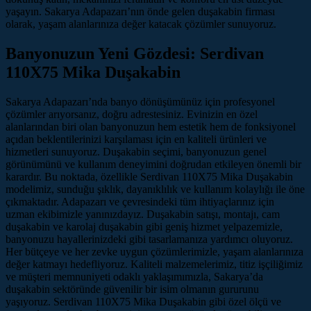
yaşayın. Sakarya Adapazarı’nın önde gelen duşakabin firması
olarak, yaşam alanlarınıza değer katacak çözümler sunuyoruz.
Banyonuzun Yeni Gözdesi: Serdivan
110X75 Mika Duşakabin
Sakarya Adapazarı’nda banyo dönüşümünüz için profesyonel
çözümler arıyorsanız, doğru adrestesiniz. Evinizin en özel
alanlarından biri olan banyonuzun hem estetik hem de fonksiyonel
açıdan beklentilerinizi karşılaması için en kaliteli ürünleri ve
hizmetleri sunuyoruz. Duşakabin seçimi, banyonuzun genel
görünümünü ve kullanım deneyimini doğrudan etkileyen önemli bir
karardır. Bu noktada, özellikle Serdivan 110X75 Mika Duşakabin
modelimiz, sunduğu şıklık, dayanıklılık ve kullanım kolaylığı ile öne
çıkmaktadır. Adapazarı ve çevresindeki tüm ihtiyaçlarınız için
uzman ekibimizle yanınızdayız. Duşakabin satışı, montajı, cam
duşakabin ve karolaj duşakabin gibi geniş hizmet yelpazemizle,
banyonuzu hayallerinizdeki gibi tasarlamanıza yardımcı oluyoruz.
Her bütçeye ve her zevke uygun çözümlerimizle, yaşam alanlarınıza
değer katmayı hedefliyoruz. Kaliteli malzemelerimiz, titiz işçiliğimiz
ve müşteri memnuniyeti odaklı yaklaşımımızla, Sakarya’da
duşakabin sektöründe güvenilir bir isim olmanın gururunu
yaşıyoruz. Serdivan 110X75 Mika Duşakabin gibi özel ölçü ve