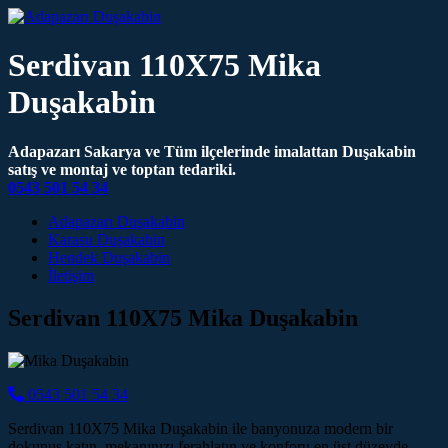
Serdivan 110X75 Mika
Duşakabin
Adapazarı Sakarya ve Tüm ilçelerinde imalattan Duşakabin
satış ve montaj ve toptan tedariki.
0543 501 54 34
Main Navigation
Adapazarı Duşakabin
Karasu Duşakabin
Hendek Duşakabin
İletişim
Serdivan 110X75 Mika Duşakabin
0543 501 54 34
Serdivan 110X75 Mika Duşakabin ile banyonuza modern bir
dokunuş katın, mekanınızı ferahlatın ve konforu en üst düzeyde