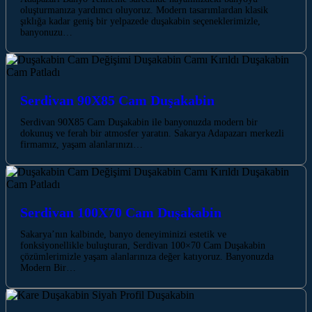
oluşturmanıza yardımcı oluyoruz. Modern tasarımlardan klasik
şıklığa kadar geniş bir yelpazede duşakabin seçeneklerimizle,
banyonuzu…
Serdivan 90X85 Cam Duşakabin
Serdivan 90X85 Cam Duşakabin ile banyonuzda modern bir
dokunuş ve ferah bir atmosfer yaratın. Sakarya Adapazarı merkezli
firmamız, yaşam alanlarınızı…
Serdivan 100X70 Cam Duşakabin
Sakarya’nın kalbinde, banyo deneyiminizi estetik ve
fonksiyonellikle buluşturan, Serdivan 100×70 Cam Duşakabin
çözümlerimizle yaşam alanlarınıza değer katıyoruz. Banyonuzda
Modern Bir…