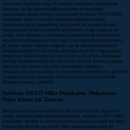
çevresinde duşakabin satışı ve montajı konusunda uzmanlaşmış
firmamız, her bir ürünü titizlikle seçmekte ve en yüksek
standartlarda montaj hizmeti sunmaktadır. Serdivan 110X75 Mika
Duşakabin, sadece bir banyo aksesuarı olmanın ötesinde,
banyonuzun genel atmosferini değiştirecek bir tasarım öğesidir.
Mekanın daha ferah ve aydınlık görünmesine katkı sağlayan bu
model, aynı zamanda su sıçramalarını engelleyerek banyonuzun
daha temiz kalmasına yardımcı olur. Cam duşakabin modellerimiz
de estetik açıdan oldukça zengindir, ancak mika duşakabinlerin
sunduğu pratiklik ve ekonomik avantajlar, özellikle yoğun yaşam
temposuna sahip bireyler için önemli bir tercih sebebi olmaktadır.
Karolaj duşakabinlerimiz ise, banyonuza özel bir dokunuş katmak
isteyenler için harika seçenekler sunmaktadır. Sakarya
Adapazarı’nda banyo tadilatı veya yenileme projelerinizde, güvenilir
ve profesyonel bir duşakabin firması arayışındaysanız, bizimle
iletişime geçmeniz yeterlidir.
Serdivan 110X75 Mika Duşakabin: Mekanınıza
Değer Katan Şık Tasarım
Banyonuzun dekorasyonunda önemli bir rol oynayan duşakabin
seçimi, mekanın genel ambiyansını belirler. Serdivan 110X75 Mika
Duşakabin, modern ve zarif tasarımıyla banyonuza estetik bir değer
katmak için ideal bir seçenektir. Mika malzemesinin sunduğu