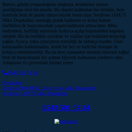
Banyo, günün yorgunluğunu attığımız, kendimize zaman
ayırdığımız özel bir alandır. Bu alanda kullanılan her ürünün, hem
konforlu hem de pratik olması büyük önem taşır. Serdivan 110X75
Mika Duşakabin, sunduğu pratik kullanım ve kolay bakım
özellikleri ile banyonuzdaki yaşam kalitenizi artıracaktır. Mika
malzemesi, hafifliği sayesinde kolayca açılıp kapanabilen kapılara
sahiptir. Bu da özellikle çocuklar ve yaşlılar için kullanım kolaylığı
sağlar. Ayrıca, mika yüzeylerin temizliği de oldukça basittir. Özel
kimyasallar kullanmadan, nemli bir bez ve hafif bir deterjan ile
kolayca temizlenebilir. Bu da hem zamandan tasarruf etmenizi sağlar
hem de banyonuzun her zaman hijyenik kalmasına yardımcı olur.
Adapazarı ve çevresinde hizmet veren
0543 501 54 34
Duşakabin
Post navigation
Serdivan 90 CM İki Duvar Arası Mika Duşakabin
Serdivan 130X70 Mika Duşakabin
0543 501 54 34