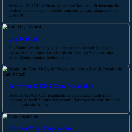
Serdivan 210 CM İki Duvar Arası Cam Duşakabin ile banyonuzda
modern bir dokunuş ve ferah bir atmosfer yaratın. Adapazarı’nın
güvenilir…
Duş Kabini
Duş Kabini seçimi, banyonuzun hem estetik hem de fonksiyonel
açıdan en önemli unsurlarından biridir. Sakarya Adapazarı’nda
banyo dönüşümünüze modern bir…
Serdivan 120X95 Cam Duşakabin
Serdivan 120X95 Cam Duşakabin ile banyonuzda modern bir
dokunuş ve ferah bir atmosfer yaratın. Sakarya Adapazarı’nın önde
gelen duşakabin firması…
Karasu Mika Duşakabin