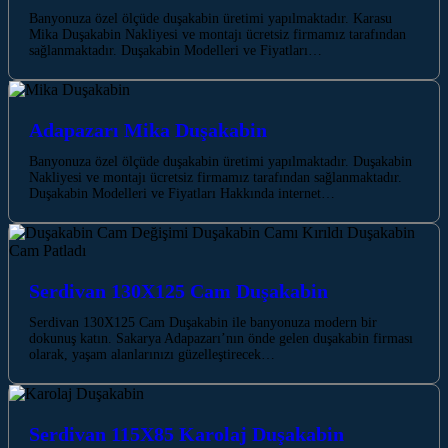
Banyonuza özel ölçüde duşakabin üretimi yapılmaktadır. Karasu
Mika Duşakabin Nakliyesi ve montajı ücretsiz firmamız tarafından
sağlanmaktadır. Duşakabin Modelleri ve Fiyatları…
Adapazarı Mika Duşakabin
Banyonuza özel ölçüde duşakabin üretimi yapılmaktadır. Duşakabin
Nakliyesi ve montajı ücretsiz firmamız tarafından sağlanmaktadır.
Duşakabin Modelleri ve Fiyatları Hakkında internet…
Serdivan 130X125 Cam Duşakabin
Serdivan 130X125 Cam Duşakabin ile banyonuza modern bir
dokunuş katın. Sakarya Adapazarı’nın önde gelen duşakabin firması
olarak, yaşam alanlarınızı güzelleştirecek…
Serdivan 115X85 Karolaj Duşakabin