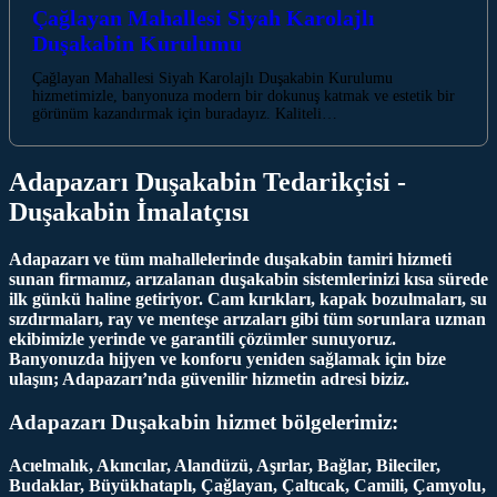
Çağlayan Mahallesi Siyah Karolajlı
Duşakabin Kurulumu
Çağlayan Mahallesi Siyah Karolajlı Duşakabin Kurulumu
hizmetimizle, banyonuza modern bir dokunuş katmak ve estetik bir
görünüm kazandırmak için buradayız. Kaliteli…
Adapazarı Duşakabin Tedarikçisi -
Duşakabin İmalatçısı
Adapazarı ve tüm mahallelerinde duşakabin tamiri hizmeti
sunan firmamız, arızalanan duşakabin sistemlerinizi kısa sürede
ilk günkü haline getiriyor. Cam kırıkları, kapak bozulmaları, su
sızdırmaları, ray ve menteşe arızaları gibi tüm sorunlara uzman
ekibimizle yerinde ve garantili çözümler sunuyoruz.
Banyonuzda hijyen ve konforu yeniden sağlamak için bize
ulaşın; Adapazarı’nda güvenilir hizmetin adresi biziz.
Adapazarı Duşakabin hizmet bölgelerimiz:
Acıelmalık, Akıncılar, Alandüzü, Aşırlar, Bağlar, Bileciler,
Budaklar, Büyükhataplı, Çağlayan, Çaltıcak, Camili, Çamyolu,