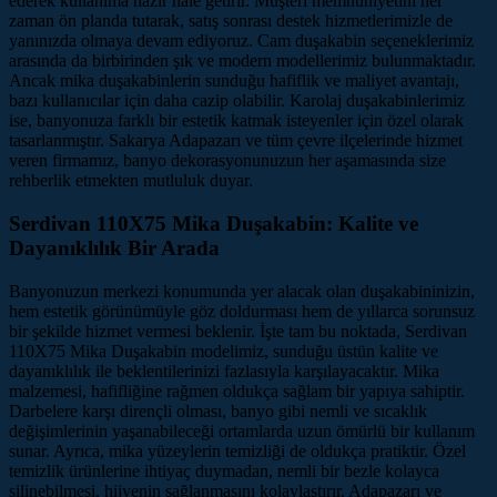
ederek kullanıma hazır hale getirir. Müşteri memnuniyetini her
zaman ön planda tutarak, satış sonrası destek hizmetlerimizle de
yanınızda olmaya devam ediyoruz. Cam duşakabin seçeneklerimiz
arasında da birbirinden şık ve modern modellerimiz bulunmaktadır.
Ancak mika duşakabinlerin sunduğu hafiflik ve maliyet avantajı,
bazı kullanıcılar için daha cazip olabilir. Karolaj duşakabinlerimiz
ise, banyonuza farklı bir estetik katmak isteyenler için özel olarak
tasarlanmıştır. Sakarya Adapazarı ve tüm çevre ilçelerinde hizmet
veren firmamız, banyo dekorasyonunuzun her aşamasında size
rehberlik etmekten mutluluk duyar.
Serdivan 110X75 Mika Duşakabin: Kalite ve
Dayanıklılık Bir Arada
Banyonuzun merkezi konumunda yer alacak olan duşakabininizin,
hem estetik görünümüyle göz doldurması hem de yıllarca sorunsuz
bir şekilde hizmet vermesi beklenir. İşte tam bu noktada, Serdivan
110X75 Mika Duşakabin modelimiz, sunduğu üstün kalite ve
dayanıklılık ile beklentilerinizi fazlasıyla karşılayacaktır. Mika
malzemesi, hafifliğine rağmen oldukça sağlam bir yapıya sahiptir.
Darbelere karşı dirençli olması, banyo gibi nemli ve sıcaklık
değişimlerinin yaşanabileceği ortamlarda uzun ömürlü bir kullanım
sunar. Ayrıca, mika yüzeylerin temizliği de oldukça pratiktir. Özel
temizlik ürünlerine ihtiyaç duymadan, nemli bir bezle kolayca
silinebilmesi, hijyenin sağlanmasını kolaylaştırır. Adapazarı ve