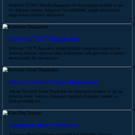
Serdivan 115X85 Karolaj Duşakabin ile banyonuzda modern ve şık
bir dokunuş yaratın. Adapazarı’nın kalbinden, yaşam alanlarınıza
değer katan çözümler sunuyoruz.…
Serdivan 75X75 Duşakabin
Serdivan 75X75 duşakabin modellerimizle banyonuza modern bir
dokunuş katmak, alanınızı daha fonksiyonel hale getirmek ve banyo
deneyiminizi bir üst seviyeye…
Akyazı Nervürlü Siyah Duşakabin
Akyazı Nervürlü Siyah Duşakabin ile banyonuza modern ve şık bir
dokunuş katın. Sakarya Adapazarı merkezli firmamız, estetik ve
fonksiyonelliği bir…
Adapazarı Banyo Yenileme
Adapazarı Banyo Yenileme sürecinde hayalinizdeki banyoyu