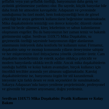
şeffaflık veya yarı şeffaflık özelliği, banyonuzun daha geniş ve
aydınlık görünmesine yardımcı olur. Bu sayede, küçük banyolar bile
daha ferah bir atmosfere kavuşabilir. Adapazarı ve çevresinde
sunduğumuz bu özel model, hem fonksiyonelliği hem de görsel
çekiciliği bir araya getirerek kullanıcıların beğenisine sunulmaktadır.
Mika duşakabinlerin temizliği son derece kolaydır; düzenli olarak
nemli bir bezle silinmesi, kireç lekelerinin ve sabun kalıntılarının
oluşmasını engeller. Bu da banyonuzun her zaman temiz ve bakımlı
görünmesini sağlar. Serdivan 110X75 Mika Duşakabin, su
geçirmezlik özelliği sayesinde banyonuzun diğer alanlarının
ıslanmasını önleyerek daha konforlu bir kullanım sunar. Firmamız,
duşakabin satışı ve montajı konusunda yılların deneyimine sahiptir
ve her müşterimizin özel ihtiyaçlarına yönelik çözümler üretir. Cam
duşakabin modellerimiz de estetik açıdan oldukça çekicidir ve
modern banyolarda sıklıkla tercih edilir. Ancak mika duşakabinlerin
sunduğu hafiflik ve kolay bakım avantajları, birçok kullanıcı için
öncelikli tercihler arasında yer almasını sağlamaktadır. Karolaj
duşakabinlerimiz ise, banyonuza özgün bir stil kazandırmak
isteyenler için farklı desen ve renk seçenekleri ile sunulmaktadır.
Sakarya Adapazarı’nda banyo yenileme projelerinizde, profesyonel
ve güvenilir bir partner arıyorsanız, doğru yerdesiniz.
Serdivan 110X75 Mika Duşakabin: Pratik Kullanım ve Kolay
Bakım