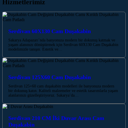
Hizmetlerimiz
Serdivan 60X130 Cam Duşakabin
Sakarya Adapazarı’nda banyonuza modern bir dokunuş katmak ve
yaşam alanınızı dönüştürmek için Serdivan 60X130 Cam Duşakabin
modelimizle tanışın. Estetik ve…
Serdivan 125X60 Cam Duşakabin
Serdivan 125×60 cam duşakabin modelleri ile banyonuza modern
bir dokunuş katın. Kaliteli malzemeler ve estetik tasarımlarla yaşam
alanlarınızı güzelleştiriyoruz. Sakarya’da…
Serdivan 210 CM İki Duvar Arası Cam
Duşakabin