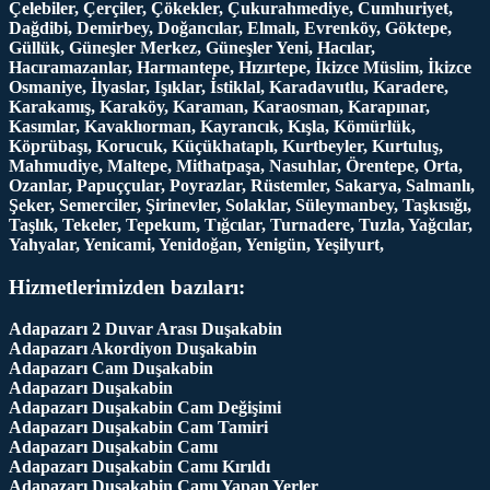
Çelebiler, Çerçiler, Çökekler, Çukurahmediye, Cumhuriyet,
Dağdibi, Demirbey, Doğancılar, Elmalı, Evrenköy, Göktepe,
Güllük, Güneşler Merkez, Güneşler Yeni, Hacılar,
Hacıramazanlar, Harmantepe, Hızırtepe, İkizce Müslim, İkizce
Osmaniye, İlyaslar, Işıklar, İstiklal, Karadavutlu, Karadere,
Karakamış, Karaköy, Karaman, Karaosman, Karapınar,
Kasımlar, Kavaklıorman, Kayrancık, Kışla, Kömürlük,
Köprübaşı, Korucuk, Küçükhataplı, Kurtbeyler, Kurtuluş,
Mahmudiye, Maltepe, Mithatpaşa, Nasuhlar, Örentepe, Orta,
Ozanlar, Papuççular, Poyrazlar, Rüstemler, Sakarya, Salmanlı,
Şeker, Semerciler, Şirinevler, Solaklar, Süleymanbey, Taşkısığı,
Taşlık, Tekeler, Tepekum, Tığcılar, Turnadere, Tuzla, Yağcılar,
Yahyalar, Yenicami, Yenidoğan, Yenigün, Yeşilyurt,
Hizmetlerimizden bazıları:
Adapazarı 2 Duvar Arası Duşakabin
Adapazarı Akordiyon Duşakabin
Adapazarı Cam Duşakabin
Adapazarı Duşakabin
Adapazarı Duşakabin Cam Değişimi
Adapazarı Duşakabin Cam Tamiri
Adapazarı Duşakabin Camı
Adapazarı Duşakabin Camı Kırıldı
Adapazarı Duşakabin Camı Yapan Yerler