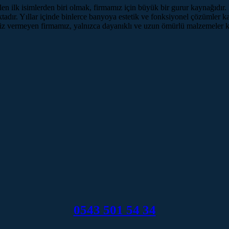
 ilk isimlerden biri olmak, firmamız için büyük bir gurur kaynağıdır. 
ktadır. Yıllar içinde binlerce banyoya estetik ve fonksiyonel çözümler k
aviz vermeyen firmamız, yalnızca dayanıklı ve uzun ömürlü malzemeler ku
0543 501 54 34