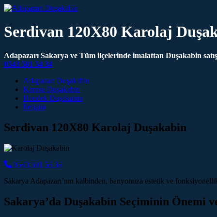
Serdivan 120X80 Karolaj Duşa
Adapazarı Sakarya ve Tüm ilçelerinde imalattan Duşakabin satış 
0543 501 54 34
Main Navigation
Adapazarı Duşakabin
Karasu Duşakabin
Hendek Duşakabin
İletişim
Serdivan 120X80 Karolaj Duşakabin
0543 501 54 34
Sakarya Adapazarı’nın kalbinden, banyonuza estetik ve fonksiyonell
Sakarya’da Duşakabin Seçiminin Önemi v