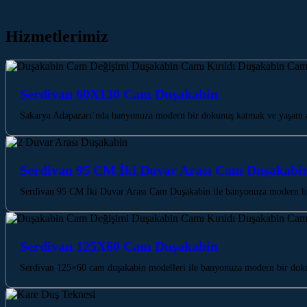
Hizmetlerimiz
Serdivan 60X130 Cam Duşakabin
Sakarya Adapazarı’nda banyonuza modern bir dokunuş katmak ve yaşam a
Serdivan 95 CM İki Duvar Arası Cam Duşakabi
Serdivan 95 CM İki Duvar Arası Cam Duşakabin ile banyonuza modern bir 
Serdivan 125X60 Cam Duşakabin
Serdivan 125×60 cam duşakabin modelleri ile banyonuza modern bir dokunu