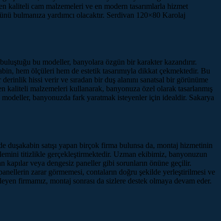
 en kaliteli cam malzemeleri ve en modern tasarımlarla hizmet
ünü bulmanıza yardımcı olacaktır. Serdivan 120×80 Karolaj
buluştuğu bu modeller, banyolara özgün bir karakter kazandırır.
in, hem ölçüleri hem de estetik tasarımıyla dikkat çekmektedir. Bu
rinlik hissi verir ve sıradan bir duş alanını sanatsal bir görünüme
n kaliteli malzemeleri kullanarak, banyonuza özel olarak tasarlanmış
 bu modeller, banyonuzda fark yaratmak isteyenler için idealdir. Sakarya
e duşakabin satışı yapan birçok firma bulunsa da, montaj hizmetinin
işlemini titizlikle gerçekleştirmektedir. Uzman ekibimiz, banyonuzun
n kapılar veya dengesiz paneller gibi sorunların önüne geçilir.
anellerin zarar görmemesi, contaların doğru şekilde yerleştirilmesi ve
fleyen firmamız, montaj sonrası da sizlere destek olmaya devam eder.