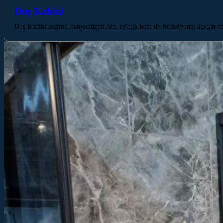
Duş Kabini
Duş Kabini seçimi, banyonuzun hem estetik hem de fonksiyonel açıdan e