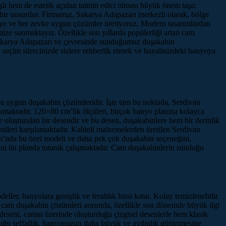
lı hem de estetik açıdan tatmin edici olması büyük önem taşır.
bir unsurdur. Firmamız, Sakarya Adapazarı merkezli olarak, bölge
çeye ve her zevke uygun çözümler üretiyoruz. Modern tasarımlardan
mize sunmaktayız. Özellikle son yıllarda popülerliği artan cam
a, Sakarya Adapazarı ve çevresinde sunduğumuz duşakabin
 seçim sürecinizde sizlere rehberlik etmek ve hayalinizdeki banyoya
lara uygun duşakabin çözümleridir. İşte tam bu noktada, Serdivan
çıkmaktadır. 120×80 cm’lik ölçüleri, birçok banyo planına kolayca
e oluşturulan bir desendir ve bu desen, duşakabinlere hem bir derinlik
tileri karşılamaktadır. Kaliteli malzemelerden üretilen Serdivan
’nda bu özel modeli ve daha pek çok duşakabin seçeneğini,
ini ön planda tutarak çalışmaktadır. Cam duşakabinlerin sunduğu
ler, banyolara genişlik ve ferahlık hissi katar. Kolay temizlenebilir
z cam duşakabin çözümleri arasında, özellikle son dönemde büyük ilgi
deseni, camın üzerinde oluşturduğu çizgisel desenlerle hem klasik
duğu şeffaflık, banyonuzun daha büyük ve aydınlık görünmesine