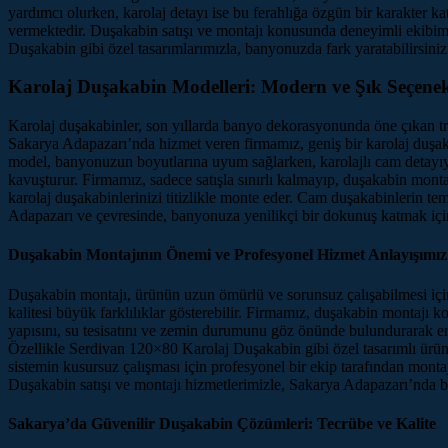
yardımcı olurken, karolaj detayı ise bu ferahlığa özgün bir karakter 
vermektedir. Duşakabin satışı ve montajı konusunda deneyimli ekibi
Duşakabin gibi özel tasarımlarımızla, banyonuzda fark yaratabilirsiniz
Karolaj Duşakabin Modelleri: Modern ve Şık Seçenek
Karolaj duşakabinler, son yıllarda banyo dekorasyonunda öne çıkan tre
Sakarya Adapazarı’nda hizmet veren firmamız, geniş bir karolaj duşa
model, banyonuzun boyutlarına uyum sağlarken, karolajlı cam detayıyla
kavuşturur. Firmamız, sadece satışla sınırlı kalmayıp, duşakabin mont
karolaj duşakabinlerinizi titizlikle monte eder. Cam duşakabinlerin temi
Adapazarı ve çevresinde, banyonuza yenilikçi bir dokunuş katmak için
Duşakabin Montajının Önemi ve Profesyonel Hizmet Anlayışımız
Duşakabin montajı, ürünün uzun ömürlü ve sorunsuz çalışabilmesi için
kalitesi büyük farklılıklar gösterebilir. Firmamız, duşakabin montajı 
yapısını, su tesisatını ve zemin durumunu göz önünde bulundurarak en u
Özellikle Serdivan 120×80 Karolaj Duşakabin gibi özel tasarımlı ürünl
sistemin kusursuz çalışması için profesyonel bir ekip tarafından mont
Duşakabin satışı ve montajı hizmetlerimizle, Sakarya Adapazarı’nda 
Sakarya’da Güvenilir Duşakabin Çözümleri: Tecrübe ve Kalite