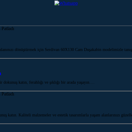
lanınızı dönüştürmek için Serdivan 60X130 Cam Duşakabin modelimizle tanış
n
dokunuş katın, ferahlığı ve şıklığı bir arada yaşayın.…
ş katın. Kaliteli malzemeler ve estetik tasarımlarla yaşam alanlarınızı güzel