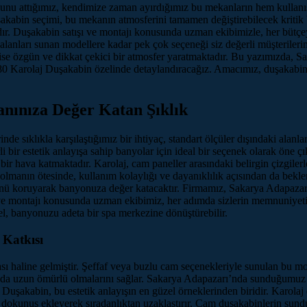
ğunu attığımız, kendimize zaman ayırdığımız bu mekanların hem kullanış
abin seçimi, bu mekanın atmosferini tamamen değiştirebilecek kritik 
adır. Duşakabin satışı ve montajı konusunda uzman ekibimizle, her büt
alanları sunan modellere kadar pek çok seçeneği siz değerli müşterileri
ler ise özgün ve dikkat çekici bir atmosfer yaratmaktadır. Bu yazımızd
×80 Karolaj Duşakabin özelinde detaylandıracağız. Amacımız, duşakabin
nınıza Değer Katan Şıklık
de sıklıkla karşılaştığımız bir ihtiyaç, standart ölçüler dışındaki alan
 bir estetik anlayışa sahip banyolar için ideal bir seçenek olarak öne 
ir hava katmaktadır. Karolaj, cam paneller arasındaki belirgin çizgilerl
 olmanın ötesinde, kullanım kolaylığı ve dayanıklılık açısından da beklen
ü koruyarak banyonuza değer katacaktır. Firmamız, Sakarya Adapazarı
ı ve montajı konusunda uzman ekibimiz, her adımda sizlerin memnuniyet
del, banyonuzu adeta bir spa merkezine dönüştürebilir.
 Katkısı
haline gelmiştir. Şeffaf veya buzlu cam seçenekleriyle sunulan bu model
arı da uzun ömürlü olmalarını sağlar. Sakarya Adapazarı’nda sunduğumu
uşakabin, bu estetik anlayışın en güzel örneklerinden biridir. Karolaj 
dokunuş ekleyerek sıradanlıktan uzaklaştırır. Cam duşakabinlerin sun