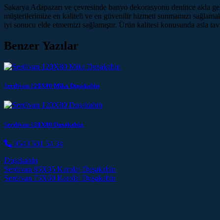
Sakarya Adapazarı ve çevresinde banyo dekorasyonu denince akla gelen
müşterilerimize en kaliteli ve en güvenilir hizmeti sunmamızı sağlama
iyi sonucu elde etmemizi sağlamıştır. Ürün kalitesi konusunda asla t
Benzer Yazılar
Serdivan 120X80 Mika Duşakabin
Serdivan 120X80 Duşakabin
0543 501 54 34
Duşakabin
Post navigation
Serdivan 85X95 Karolaj Duşakabin
Serdivan 75X60 Karolaj Duşakabin