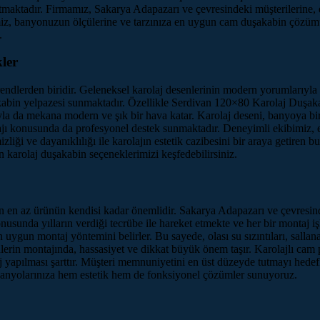
katmaktadır. Firmamız, Sakarya Adapazarı ve çevresindeki müşterilerine,
miz, banyonuzun ölçülerine ve tarzınıza en uygun cam duşakabin çözüm
.
ler
ndlerden biridir. Geleneksel karolaj desenlerinin modern yorumlarıyla 
kabin yelpazesi sunmaktadır. Özellikle Serdivan 120×80 Karolaj Duşakab
 da mekana modern ve şık bir hava katar. Karolaj deseni, banyoya bir de
ajı konusunda da profesyonel destek sunmaktadır. Deneyimli ekibimiz, e
zliği ve dayanıklılığı ile karolajın estetik cazibesini bir araya getiren
 karolaj duşakabin seçeneklerimizi keşfedebilirsiniz.
 en az ürünün kendisi kadar önemlidir. Sakarya Adapazarı ve çevresind
konusunda yılların verdiği tecrübe ile hareket etmekte ve her bir montaj 
ygun montaj yöntemini belirler. Bu sayede, olası su sızıntıları, sallana
erin montajında, hassasiyet ve dikkat büyük önem taşır. Karolajlı cam p
aj yapılması şarttır. Müşteri memnuniyetini en üst düzeyde tutmayı hede
banyolarınıza hem estetik hem de fonksiyonel çözümler sunuyoruz.