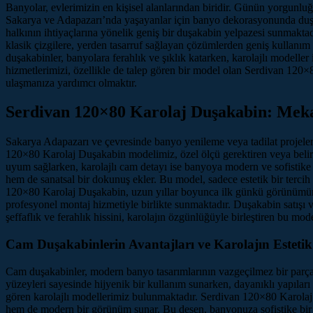
Banyolar, evlerimizin en kişisel alanlarından biridir. Günün yorgunlu
Sakarya ve Adapazarı’nda yaşayanlar için banyo dekorasyonunda duşak
halkının ihtiyaçlarına yönelik geniş bir duşakabin yelpazesi sunmakt
klasik çizgilere, yerden tasarruf sağlayan çözümlerden geniş kullanım 
duşakabinler, banyolara ferahlık ve şıklık katarken, karolajlı model
hizmetlerimizi, özellikle de talep gören bir model olan Serdivan 120
ulaşmanıza yardımcı olmaktır.
Serdivan 120×80 Karolaj Duşakabin: Meka
Sakarya Adapazarı ve çevresinde banyo yenileme veya tadilat projelerin
120×80 Karolaj Duşakabin modelimiz, özel ölçü gerektiren veya belirli
uyum sağlarken, karolajlı cam detayı ise banyoya modern ve sofistike b
hem de sanatsal bir dokunuş ekler. Bu model, sadece estetik bir tercih
120×80 Karolaj Duşakabin, uzun yıllar boyunca ilk günkü görünümün
profesyonel montaj hizmetiyle birlikte sunmaktadır. Duşakabin satış
şeffaflık ve ferahlık hissini, karolajın özgünlüğüyle birleştiren bu mo
Cam Duşakabinlerin Avantajları ve Karolajın Estetik
Cam duşakabinler, modern banyo tasarımlarının vazgeçilmez bir parçası 
yüzeyleri sayesinde hijyenik bir kullanım sunarken, dayanıklı yapıl
gören karolajlı modellerimiz bulunmaktadır. Serdivan 120×80 Karolaj D
hem de modern bir görünüm sunar. Bu desen, banyonuza sofistike bir 