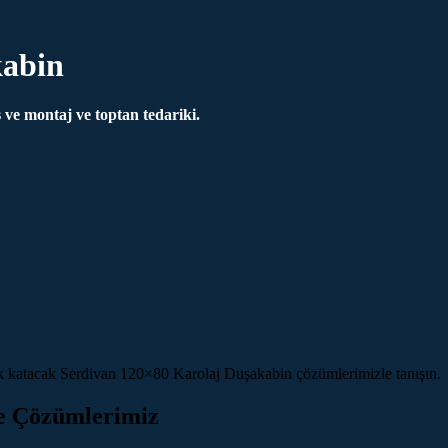
kabin
ve montaj ve toptan tedariki.
ik katacak Serdivan 120×80 Karolaj Duşakabin çözümlerimizle tanışın.
e Çözümlerimiz