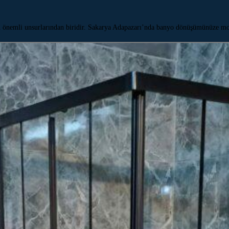
n önemli unsurlarından biridir. Sakarya Adapazarı’nda banyo dönüşümünüze 