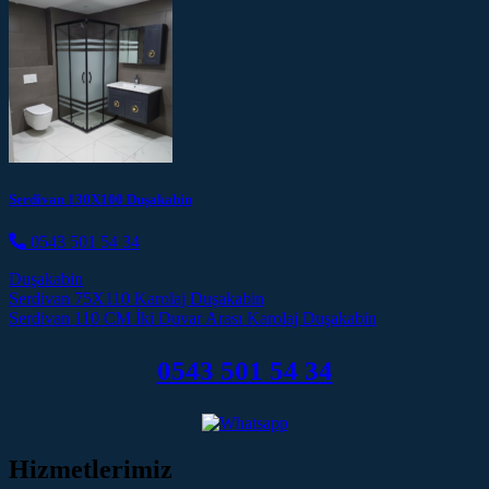
Serdivan 130X100 Duşakabin
0543 501 54 34
Duşakabin
Post navigation
Serdivan 75X110 Karolaj Duşakabin
Serdivan 110 CM İki Duvar Arası Karolaj Duşakabin
0543 501 54 34
Hizmetlerimiz