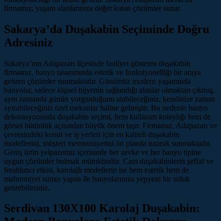
firmamız, yaşam alanlarınıza değer katan çözümler sunar.
Sakarya’da Duşakabin Seçiminde Doğru
Adresiniz
Sakarya’nın Adapazarı ilçesinde faaliyet gösteren duşakabin
firmamız, banyo tasarımında estetik ve fonksiyonelliği bir araya
getiren çözümler sunmaktadır. Günümüz modern yaşamında
banyolar, sadece kişisel hijyenin sağlandığı alanlar olmaktan çıkmış,
aynı zamanda günün yorgunluğunu atabileceğiniz, kendinize zaman
ayırabileceğiniz özel mekanlar haline gelmiştir. Bu nedenle banyo
dekorasyonunda duşakabin seçimi, hem kullanım kolaylığı hem de
görsel bütünlük açısından büyük önem taşır. Firmamız, Adapazarı ve
çevresindeki konut ve iş yerleri için en kaliteli duşakabin
modellerini, müşteri memnuniyetini ön planda tutarak sunmaktadır.
Geniş ürün yelpazemiz içerisinde her zevke ve her banyo tipine
uygun çözümler bulmak mümkündür. Cam duşakabinlerin şeffaf ve
ferahlatıcı etkisi, karolajlı modellerin ise hem estetik hem de
mahremiyet sunan yapısı ile banyolarınıza yepyeni bir soluk
getirebilirsiniz.
Serdivan 130X100 Karolaj Duşakabin: