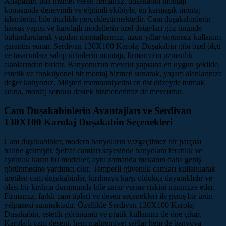
Adapazarı’nda hizmet veren firmamız, duşakabin montajı
konusunda deneyimli ve eğitimli ekibiyle, en karmaşık montaj
işlemlerini bile titizlikle gerçekleştirmektedir. Cam duşakabinlerin
hassas yapısı ve karolajlı modellerin özel detayları göz önünde
bulundurularak yapılan montajlarımız, uzun yıllar sorunsuz kullanım
garantisi sunar. Serdivan 130X100 Karolaj Duşakabin gibi özel ölçü
ve tasarımlara sahip ürünlerin montajı, firmamızın uzmanlık
alanlarından biridir. Banyonuzun mevcut yapısına en uygun şekilde,
estetik ve fonksiyonel bir montaj hizmeti sunarak, yaşam alanlarınıza
değer katıyoruz. Müşteri memnuniyetini en üst düzeyde tutmak
adına, montaj sonrası destek hizmetlerimiz de mevcuttur.
Cam Duşakabinlerin Avantajları ve Serdivan
130X100 Karolaj Duşakabin Seçenekleri
Cam duşakabinler, modern banyoların vazgeçilmez bir parçası
haline gelmiştir. Şeffaf camları sayesinde banyolara ferahlık ve
aydınlık katan bu modeller, aynı zamanda mekanın daha geniş
görünmesine yardımcı olur. Temperli güvenlik camları kullanılarak
üretilen cam duşakabinler, kırılmaya karşı oldukça dayanıklıdır ve
olası bir kırılma durumunda bile zarar verme riskini minimize eder.
Firmamız, farklı cam tipleri ve desen seçenekleri ile geniş bir ürün
yelpazesi sunmaktadır. Özellikle Serdivan 130X100 Karolaj
Duşakabin, estetik görünümü ve pratik kullanımı ile öne çıkar.
Karolajlı cam deseni, hem mahremiyet sağlar hem de banyoya