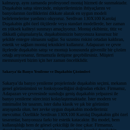
kalmayıp, aynı zamanda profesyonel montaj hizmeti de sunmaktadır.
Duşakabin satışı sürecinde, müşterilerimizin ihtiyaçlarını ve
banyolarının özelliklerini dikkate alarak en uygun modeli
belirlemelerine yardımcı oluyoruz. Serdivan 130X100 Karolaj
Duşakabin gibi özel ölçülerde veya standart modellerde, her zaman
en yüksek kaliteyi sunmayı amaçlıyoruz. Montaj ekibimiz, titiz ve
dikkatli çalışmalarıyla, duşakabininizin banyonuza kusursuz bir
şekilde entegre olmasını sağlar. Su sızıntısı riskini ortadan kaldıran,
estetik ve sağlam montaj teknikleri kullanırız. Adapazarı ve çevre
ilçelerde duşakabin satışı ve montajı konusunda güvenilir bir çözüm
ortağı arıyorsanız, firmamızla iletişime geçebilirsiniz. Müşteri
memnuniyeti bizim için her zaman önceliklidir.
Sakarya’da Banyo Yenileme ve Duşakabin Çözümleri
Sakarya’da banyo yenileme projelerinde duşakabin seçimi, mekanın
genel görünümünü ve fonksiyonelliğini doğrudan etkiler. Firmamız,
Adapazarı ve çevresinde sunduğu geniş duşakabin yelpazesi ile
banyo yenileme sürecinizi kolaylaştırmaktadır. İster modern ve
minimalist bir tasarım, ister daha klasik ve şık bir görünüm
arayışında olun, her zevke uygun duşakabin modellerimiz
mevcuttur. Özellikle Serdivan 130X100 Karolaj Duşakabin gibi özel
tasarımlar, banyonuza farkı bir estetik katacaktır. Bu model, hem
kullanışlılığı hem de görsel çekiciliği ile öne çıkar. Firmamız,