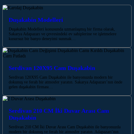
Duşakabin Modelleri
Duşakabin Modelleri konusunda uzmanlaşmış bir firma olarak,
Sakarya Adapazarı ve çevresindeki ev sahiplerine ve işletmelere
kusursuz bir banyo deneyimi sunmak…
Serdivan 120X95 Cam Duşakabin
Serdivan 120X95 Cam Duşakabin ile banyonuzda modern bir
dokunuş ve ferah bir atmosfer yaratın. Sakarya Adapazarı’nın önde
gelen duşakabin firması…
Serdivan 210 CM İki Duvar Arası Cam
Duşakabin
Serdivan 210 CM İki Duvar Arası Cam Duşakabin ile banyonuzda
modern bir dokunuş ve ferah bir atmosfer yaratın. Adapazarı’nın