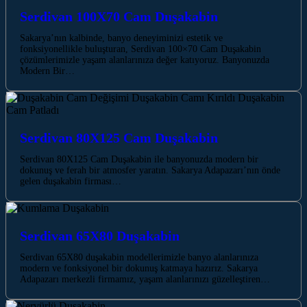
Serdivan 100X70 Cam Duşakabin
Sakarya’nın kalbinde, banyo deneyiminizi estetik ve
fonksiyonellikle buluşturan, Serdivan 100×70 Cam Duşakabin
çözümlerimizle yaşam alanlarınıza değer katıyoruz. Banyonuzda
Modern Bir…
Serdivan 80X125 Cam Duşakabin
Serdivan 80X125 Cam Duşakabin ile banyonuzda modern bir
dokunuş ve ferah bir atmosfer yaratın. Sakarya Adapazarı’nın önde
gelen duşakabin firması…
Serdivan 65X80 Duşakabin
Serdivan 65X80 duşakabin modellerimizle banyo alanlarınıza
modern ve fonksiyonel bir dokunuş katmaya hazırız. Sakarya
Adapazarı merkezli firmamız, yaşam alanlarınızı güzelleştiren…