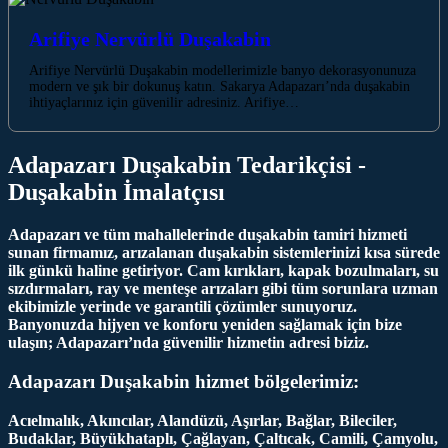
Arifiye Nervürlü Duşakabin
Arifiye Nervürlü Duşakabin modellerimizle banyo dekorasyonunuza
modern ve şık bir dokunuş katın. Sakarya Adapazarı’nda duşakabin
ihtiyaçlarınız için güvenilir adresiniz. Arifiye…
Adapazarı Duşakabin Tedarikçisi -
Duşakabin İmalatçısı
Adapazarı ve tüm mahallelerinde duşakabin tamiri hizmeti
sunan firmamız, arızalanan duşakabin sistemlerinizi kısa sürede
ilk günkü haline getiriyor. Cam kırıkları, kapak bozulmaları, su
sızdırmaları, ray ve menteşe arızaları gibi tüm sorunlara uzman
ekibimizle yerinde ve garantili çözümler sunuyoruz.
Banyonuzda hijyen ve konforu yeniden sağlamak için bize
ulaşın; Adapazarı’nda güvenilir hizmetin adresi biziz.
Adapazarı Duşakabin hizmet bölgelerimiz:
Acıelmalık, Akıncılar, Alandüzü, Aşırlar, Bağlar, Bileciler,
Budaklar, Büyükhataplı, Çağlayan, Çaltıcak, Camili, Çamyolu,