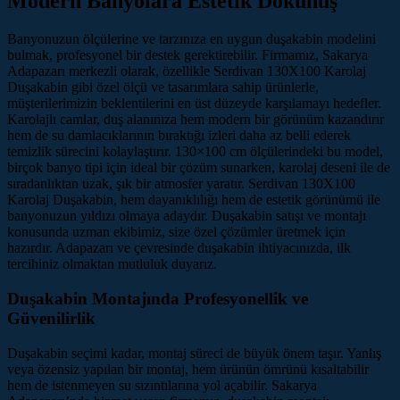
Modern Banyolara Estetik Dokunuş
Banyonuzun ölçülerine ve tarzınıza en uygun duşakabin modelini
bulmak, profesyonel bir destek gerektirebilir. Firmamız, Sakarya
Adapazarı merkezli olarak, özellikle Serdivan 130X100 Karolaj
Duşakabin gibi özel ölçü ve tasarımlara sahip ürünlerle,
müşterilerimizin beklentilerini en üst düzeyde karşılamayı hedefler.
Karolajlı camlar, duş alanınıza hem modern bir görünüm kazandırır
hem de su damlacıklarının bıraktığı izleri daha az belli ederek
temizlik sürecini kolaylaştırır. 130×100 cm ölçülerindeki bu model,
birçok banyo tipi için ideal bir çözüm sunarken, karolaj deseni ile de
sıradanlıktan uzak, şık bir atmosfer yaratır. Serdivan 130X100
Karolaj Duşakabin, hem dayanıklılığı hem de estetik görünümü ile
banyonuzun yıldızı olmaya adaydır. Duşakabin satışı ve montajı
konusunda uzman ekibimiz, size özel çözümler üretmek için
hazırdır. Adapazarı ve çevresinde duşakabin ihtiyacınızda, ilk
tercihiniz olmaktan mutluluk duyarız.
Duşakabin Montajında Profesyonellik ve
Güvenilirlik
Duşakabin seçimi kadar, montaj süreci de büyük önem taşır. Yanlış
veya özensiz yapılan bir montaj, hem ürünün ömrünü kısaltabilir
hem de istenmeyen su sızıntılarına yol açabilir. Sakarya