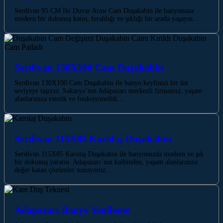
Serdivan 95 CM İki Duvar Arası Cam Duşakabin ile banyonuza
modern bir dokunuş katın, ferahlığı ve şıklığı bir arada yaşayın.…
Serdivan 130X100 Cam Duşakabin
Serdivan 130X100 Cam Duşakabin ile banyo keyfinizi bir üst
seviyeye taşıyın. Sakarya’nın Adapazarı merkezli firmamız, yaşam
alanlarınıza estetik ve fonksiyonellik…
Serdivan 115X85 Karolaj Duşakabin
Serdivan 115X85 Karolaj Duşakabin ile banyonuzda modern ve şık
bir dokunuş yaratın. Adapazarı’nın kalbinden, yaşam alanlarınıza
değer katan çözümler sunuyoruz.…
Adapazarı Banyo Yenileme