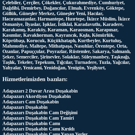
Çelebiler, Çerçiler, Çökekler, Çukurahmediye, Cumhuriyet,
Dağdibi, Demirbey, Doğancılar, Elmalı, Evrenköy, Göktepe,
Güllük, Güneşler Merkez, Güneşler Yeni, Hacılar,
Hacıramazanlar, Harmantepe, Hızırtepe, İkizce Müslim, İkizce
Osmaniye, İlyaslar, Işıklar, İstiklal, Karadavutlu, Karadere,
Karakamış, Karaköy, Karaman, Karaosman, Karapınar,
Kasımlar, Kavaklıorman, Kayrancık, Kışla, Kömürlük,
Köprübaşı, Korucuk, Küçükhataplı, Kurtbeyler, Kurtuluş,
Mahmudiye, Maltepe, Mithatpaşa, Nasuhlar, Örentepe, Orta,
Ozanlar, Papuççular, Poyrazlar, Rüstemler, Sakarya, Salmanlı,
Şeker, Semerciler, Şirinevler, Solaklar, Süleymanbey, Taşkısığı,
Taşlık, Tekeler, Tepekum, Tığcılar, Turnadere, Tuzla, Yağcılar,
Yahyalar, Yenicami, Yenidoğan, Yenigün, Yeşilyurt,
Hizmetlerimizden bazıları:
Adapazarı 2 Duvar Arası Duşakabin
Adapazarı Akordiyon Duşakabin
Adapazarı Cam Duşakabin
Adapazarı Duşakabin
Adapazarı Duşakabin Cam Değişimi
Adapazarı Duşakabin Cam Tamiri
Adapazarı Duşakabin Camı
Adapazarı Duşakabin Camı Kırıldı
Adapazarı Duşakabin Camı Yapan Yerler