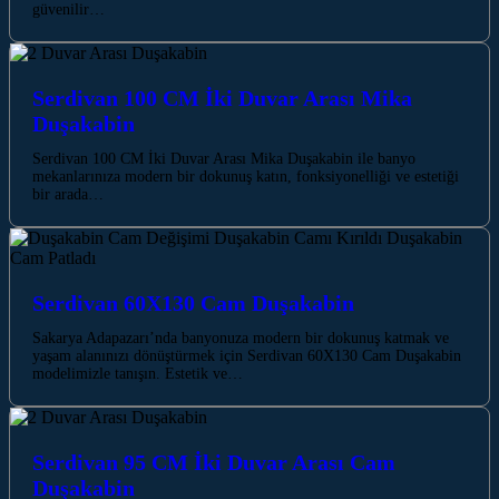
güvenilir…
Serdivan 100 CM İki Duvar Arası Mika
Duşakabin
Serdivan 100 CM İki Duvar Arası Mika Duşakabin ile banyo
mekanlarınıza modern bir dokunuş katın, fonksiyonelliği ve estetiği
bir arada…
Serdivan 60X130 Cam Duşakabin
Sakarya Adapazarı’nda banyonuza modern bir dokunuş katmak ve
yaşam alanınızı dönüştürmek için Serdivan 60X130 Cam Duşakabin
modelimizle tanışın. Estetik ve…
Serdivan 95 CM İki Duvar Arası Cam
Duşakabin