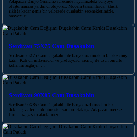
Adapazarı Banyo Yenileme sürecinde hayalinizdeki banyoyu
oluşturmanıza yardımcı oluyoruz. Modern tasarımlardan klasik
şıklığa kadar geniş bir yelpazede duşakabin seçeneklerimizle,
banyonuzu…
Serdivan 75X75 Cam Duşakabin
Serdivan 75X75 Cam Duşakabin ile banyonuza modern bir dokunuş
katın. Kaliteli malzemeler ve profesyonel montaj ile uzun ömürlü
kullanım sağlayın.…
Serdivan 90X85 Cam Duşakabin
Serdivan 90X85 Cam Duşakabin ile banyonuzda modern bir
dokunuş ve ferah bir atmosfer yaratın. Sakarya Adapazarı merkezli
firmamız, yaşam alanlarınızı…