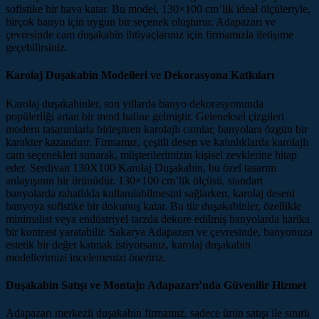
sofistike bir hava katar. Bu model, 130×100 cm’lik ideal ölçüleriyle,
birçok banyo için uygun bir seçenek oluşturur. Adapazarı ve
çevresinde cam duşakabin ihtiyaçlarınız için firmamızla iletişime
geçebilirsiniz.
Karolaj Duşakabin Modelleri ve Dekorasyona Katkıları
Karolaj duşakabinler, son yıllarda banyo dekorasyonunda
popülerliği artan bir trend haline gelmiştir. Geleneksel çizgileri
modern tasarımlarla birleştiren karolajlı camlar, banyolara özgün bir
karakter kazandırır. Firmamız, çeşitli desen ve kalınlıklarda karolajlı
cam seçenekleri sunarak, müşterilerimizin kişisel zevklerine hitap
eder. Serdivan 130X100 Karolaj Duşakabin, bu özel tasarım
anlayışının bir ürünüdür. 130×100 cm’lik ölçüsü, standart
banyolarda rahatlıkla kullanılabilmesini sağlarken, karolaj deseni
banyoya sofistike bir dokunuş katar. Bu tür duşakabinler, özellikle
minimalist veya endüstriyel tarzda dekore edilmiş banyolarda harika
bir kontrast yaratabilir. Sakarya Adapazarı ve çevresinde, banyonuza
estetik bir değer katmak istiyorsanız, karolaj duşakabin
modellerimizi incelemenizi öneririz.
Duşakabin Satışı ve Montajı: Adapazarı’nda Güvenilir Hizmet
Adapazarı merkezli duşakabin firmamız, sadece ürün satışı ile sınırlı