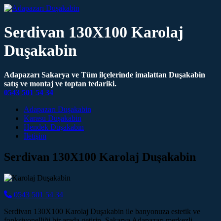
Serdivan 130X100 Karolaj
Duşakabin
Adapazarı Sakarya ve Tüm ilçelerinde imalattan Duşakabin
satış ve montaj ve toptan tedariki.
0543 501 54 34
Main Navigation
Adapazarı Duşakabin
Karasu Duşakabin
Hendek Duşakabin
İletişim
Serdivan 130X100 Karolaj Duşakabin
0543 501 54 34
Serdivan 130X100 Karolaj Duşakabin ile banyonuza estetik ve
fonksiyonelliği bir arada getirin. Sakarya Adapazarı merkezli