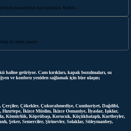
görünüm kazandırmak için buradayız. Kaliteli…
klığı bir arada yaşayın.…
ü haline getiriyor. Cam kırıkları, kapak bozulmaları, su
jyen ve konforu yeniden sağlamak için bize ulaşın;
ler, Çerçiler, Çökekler, Çukurahmediye, Cumhuriyet, Dağdibi,
zırtepe, İkizce Müslim, İkizce Osmaniye, İlyaslar, Işıklar,
la, Kömürlük, Köprübaşı, Korucuk, Küçükhataplı, Kurtbeyler,
ı, Şeker, Semerciler, Şirinevler, Solaklar, Süleymanbey,