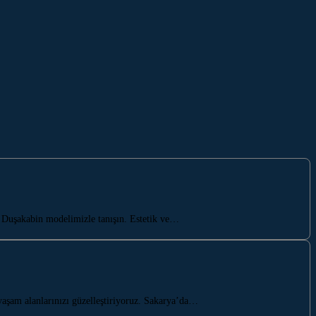
Duşakabin modelimizle tanışın. Estetik ve…
yaşam alanlarınızı güzelleştiriyoruz. Sakarya’da…