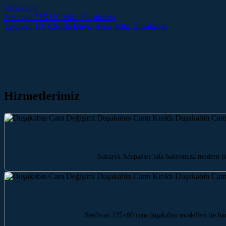
Duşakabin
Post navigation
Serdivan 75X110 Mika Duşakabin
Serdivan 110 CM İki Duvar Arası Mika Duşakabin
Hizmetlerimiz
Sakarya Adapazarı’nda banyonuza modern bi
Serdivan 125×60 cam duşakabin modelleri ile bany