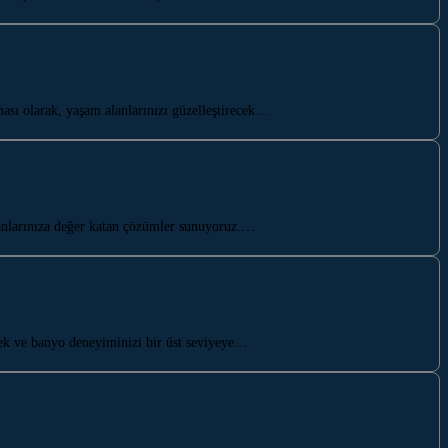
sı olarak, yaşam alanlarınızı güzelleştirecek…
anlarınıza değer katan çözümler sunuyoruz.…
ek ve banyo deneyiminizi bir üst seviyeye…