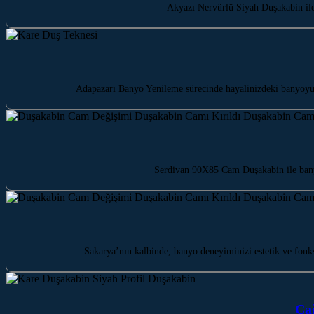
Akyazı Nervürlü Siyah Duşakabin ile
Adapazarı Banyo Yenileme sürecinde hayalinizdeki banyoyu 
Serdivan 90X85 Cam Duşakabin ile bany
Sakarya’nın kalbinde, banyo deneyiminizi estetik ve fo
Ça