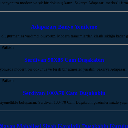
 banyonuza modern ve şık bir dokunuş katın. Sakarya Adapazarı merkezli firma
Adapazarı Banyo Yenileme
oluşturmanıza yardımcı oluyoruz. Modern tasarımlardan klasik şıklığa kadar 
Serdivan 90X85 Cam Duşakabin
onuzda modern bir dokunuş ve ferah bir atmosfer yaratın. Sakarya Adapazarı 
Serdivan 100X70 Cam Duşakabin
nksiyonellikle buluşturan, Serdivan 100×70 Cam Duşakabin çözümlerimizle yaş
ğlayan Mahallesi Siyah Karolajlı Duşakabin Kurul