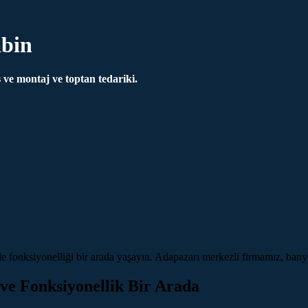
bin
ve montaj ve toptan tedariki.
onksiyonelliği bir arada yaşayın. Adapazarı merkezli firmamız, banyo
ve Fonksiyonellik Bir Arada