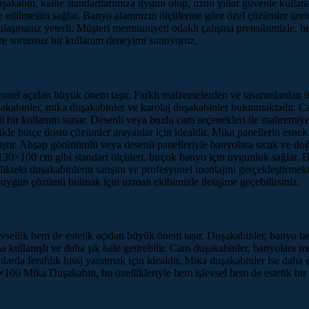
akabin, kalite standartlarımıza uygun olup, uzun yıllar güvenle kullanab
 edilmesini sağlar. Banyo alanınızın ölçülerine göre özel çözümler ürete
e ulaşmanız yeterli. Müşteri memnuniyeti odaklı çalışma prensibimizle,
ere sorunsuz bir kullanım deneyimi sunuyoruz.
el açıdan büyük önem taşır. Farklı malzemelerden ve tasarımlardan üre
duşakabinler, mika duşakabinler ve karolaj duşakabinler bulunmaktadır.
 bir kullanım sunar. Desenli veya buzlu cam seçenekleri ile mahremiyet ih
likle bütçe dostu çözümler arayanlar için idealdir. Mika panellerin esnek 
anmıştır. Ahşap görünümlü veya desenli panelleriyle banyolara sıcak ve 
. 130×100 cm gibi standart ölçüleri, birçok banyo için uygunluk sağlar. 
ikteki duşakabinlerin satışını ve profesyonel montajını gerçekleştirmekt
 uygun çözümü bulmak için uzman ekibimizle iletişime geçebilirsiniz.
şlevsellik hem de estetik açıdan büyük önem taşır. Duşakabinler, banyo
kullanışlı ve daha şık hale getirebilir. Cam duşakabinler, banyolara mo
arda ferahlık hissi yaratmak için idealdir. Mika duşakabinler ise daha e
0×100 Mika Duşakabin, bu özellikleriyle hem işlevsel hem de estetik bir