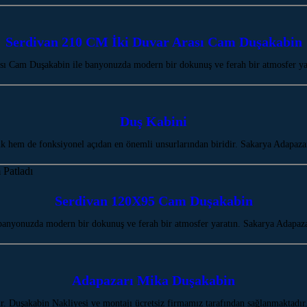
Serdivan 210 CM İki Duvar Arası Cam Duşakabin
ı Cam Duşakabin ile banyonuzda modern bir dokunuş ve ferah bir atmosfer ya
Duş Kabini
ik hem de fonksiyonel açıdan en önemli unsurlarından biridir. Sakarya Adap
Serdivan 120X95 Cam Duşakabin
nyonuzda modern bir dokunuş ve ferah bir atmosfer yaratın. Sakarya Adapaz
Adapazarı Mika Duşakabin
r. Duşakabin Nakliyesi ve montajı ücretsiz firmamız tarafından sağlanmaktadır