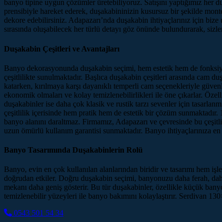
banyo tipine uygun çözümler üretebiliyoruz. Satışını yaptığımız her duş
prensibiyle hareket ederek, duşakabininizin kusursuz bir şekilde monte
dekore edebilirsiniz. Adapazarı’nda duşakabin ihtiyaçlarınız için biz
sırasında oluşabilecek her türlü detayı göz önünde bulundurarak, sizl
Duşakabin Çeşitleri ve Avantajları
Banyo dekorasyonunda duşakabin seçimi, hem estetik hem de fonksiyon
çeşitlilikte sunulmaktadır. Başlıca duşakabin çeşitleri arasında cam 
katarken, kırılmaya karşı dayanıklı temperli cam seçenekleriyle güvenli
ekonomik olmaları ve kolay temizlenebilirlikleri ile öne çıkarlar. Özel
duşakabinler ise daha çok klasik ve rustik tarzı sevenler için tasarl
çeşitlilik içerisinde hem pratik hem de estetik bir çözüm sunmaktadır
banyo alanını daraltmaz. Firmamız, Adapazarı ve çevresinde bu çeşitlil
uzun ömürlü kullanım garantisi sunmaktadır. Banyo ihtiyaçlarınıza en
Banyo Tasarımında Duşakabinlerin Rolü
Banyo, evin en çok kullanılan alanlarından biridir ve tasarımı hem i
doğrudan etkiler. Doğru duşakabin seçimi, banyonuzu daha ferah, daha 
mekanı daha geniş gösterir. Bu tür duşakabinler, özellikle küçük banyol
temizlenebilir yüzeyleri ile banyo bakımını kolaylaştırır. Serdivan 13
0543 501 54 34