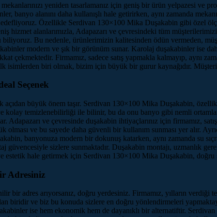
 mekanlarınızı yeniden tasarlamanız için geniş bir ürün yelpazesi ve 
r, banyo alanını daha kullanışlı hale getirirken, aynı zamanda mekanı
edefliyoruz. Özellikle Serdivan 130×100 Mika Duşakabin gibi özel ölçü 
iş hizmet alanlarımızla, Adapazarı ve çevresindeki tüm müşterilerimizin
u biliyoruz. Bu nedenle, ürünlerimizin kalitesinden ödün vermeden, mü
şakabinler modern ve şık bir görünüm sunar. Karolaj duşakabinler ise dah
dikkat çekmektedir. Firmamız, sadece satış yapmakla kalmayıp, aynı za
k isimlerden biri olmak, bizim için büyük bir gurur kaynağıdır. Müşteri
deal Seçenek
k açıdan büyük önem taşır. Serdivan 130×100 Mika Duşakabin, özellikl
 kolay temizlenebilirliği ile bilinir, bu da onu banyo gibi nemli ortamla
ar. Adapazarı ve çevresinde duşakabin ihtiyaçlarınız için firmamız, satı
şük olması ve bu sayede daha güvenli bir kullanım sunması yer alır. Ayr
şakabin, banyonuza modern bir dokunuş katarken, aynı zamanda su sıç
aj güvencesiyle sizlere sunmaktadır. Duşakabin montajı, uzmanlık gerekti
ve estetik hale getirmek için Serdivan 130×100 Mika Duşakabin, doğru s
r Adresiniz
r bir adres arıyorsanız, doğru yerdesiniz. Firmamız, yılların verdiği t
an biridir ve biz bu konuda sizlere en doğru yönlendirmeleri yapmakta
akabinler ise hem ekonomik hem de dayanıklı bir alternatiftir. Serdiva