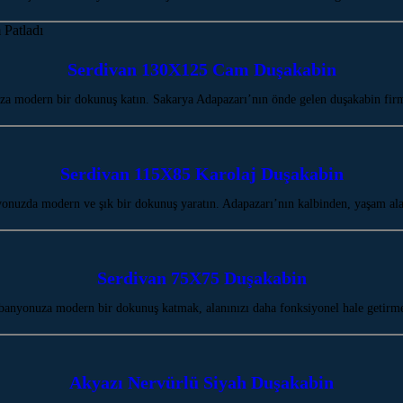
Serdivan 130X125 Cam Duşakabin
modern bir dokunuş katın. Sakarya Adapazarı’nın önde gelen duşakabin firma
Serdivan 115X85 Karolaj Duşakabin
onuzda modern ve şık bir dokunuş yaratın. Adapazarı’nın kalbinden, yaşam al
Serdivan 75X75 Duşakabin
anyonuza modern bir dokunuş katmak, alanınızı daha fonksiyonel hale getirm
Akyazı Nervürlü Siyah Duşakabin