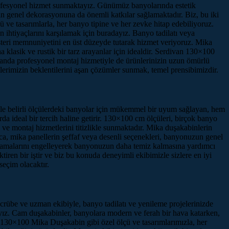
profesyonel hizmet sunmaktayız. Günümüz banyolarında estetik
n genel dekorasyonuna da önemli katkılar sağlamaktadır. Biz, bu iki
ve tasarımlarla, her banyo tipine ve her zevke hitap edebiliyoruz.
 ihtiyaçlarını karşılamak için buradayız. Banyo tadilatı veya
şteri memnuniyetini en üst düzeyde tutarak hizmet veriyoruz. Mika
a klasik ve rustik bir tarz arayanlar için idealdir. Serdivan 130×100
manda profesyonel montaj hizmetiyle de ürünlerinizin uzun ömürlü
lerimizin beklentilerini aşan çözümler sunmak, temel prensibimizdir.
e belirli ölçülerdeki banyolar için mükemmel bir uyum sağlayan, hem
rda ideal bir tercih haline getirir. 130×100 cm ölçüleri, birçok banyo
ş ve montaj hizmetlerini titizlikle sunmaktadır. Mika duşakabinlerin
ıca, mika panellerin şeffaf veya desenli seçenekleri, banyonuzun genel
ramalarını engelleyerek banyonuzun daha temiz kalmasına yardımcı
ren bir iştir ve biz bu konuda deneyimli ekibimizle sizlere en iyi
eçim olacaktır.
ecrübe ve uzman ekibiyle, banyo tadilatı ve yenileme projelerinizde
yız. Cam duşakabinler, banyolara modern ve ferah bir hava katarken,
n 130×100 Mika Duşakabin gibi özel ölçü ve tasarımlarımızla, her