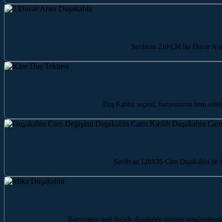
Serdivan 210 CM İki Duvar Aras
Duş Kabini seçimi, banyonuzun hem estet
Serdivan 120X95 Cam Duşakabin ile ba
Banyonuza özel ölçüde duşakabin üretimi yapılmaktadı