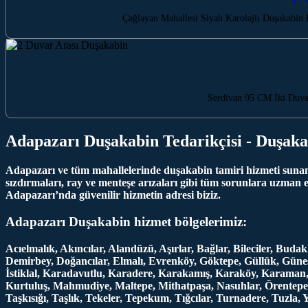
Çağlayan Mahallesi Siyah Karolajlı Duşakabin
Serdivan 95 CM İki Duvar
Adapazarı Duşakabin Tedarikçisi - Duşaka
Adapazarı ve tüm mahallelerinde duşakabin tamiri hizmeti sunan f
sızdırmaları, ray ve menteşe arızaları gibi tüm sorunlara uzman 
Adapazarı’nda güvenilir hizmetin adresi biziz.
Adapazarı Duşakabin hizmet bölgelerimiz:
Acıelmalık, Akıncılar, Alandüzü, Aşırlar, Bağlar, Bileciler, Bu
Demirbey, Doğancılar, Elmalı, Evrenköy, Göktepe, Güllük, Güneşl
İstiklal, Karadavutlu, Karadere, Karakamış, Karaköy, Karaman
Kurtuluş, Mahmudiye, Maltepe, Mithatpaşa, Nasuhlar, Örentepe, O
Taşkısığı, Taşlık, Tekeler, Tepekum, Tığcılar, Turnadere, Tuzla, 