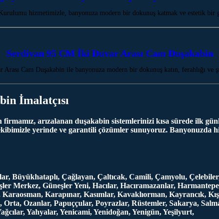
 Kurulumu hizmetimizle, banyonuza modern bir dokunuş katmak ve estetik bir 
Serdivan 95 CM İki Duvar Arası Cam Duşakabin
 Arası Cam Duşakabin ile banyonuza modern bir dokunuş katın, ferahlığı ve şı
bin İmalatçısı
irmamız, arızalanan duşakabin sistemlerinizi kısa sürede ilk günk
ekibimizle yerinde ve garantili çözümler sunuyoruz. Banyonuzda hi
daklar, Büyükhataplı, Çağlayan, Çaltıcak, Camili, Çamyolu, Çelebi
er Merkez, Güneşler Yeni, Hacılar, Hacıramazanlar, Harmantepe, Hı
, Karaosman, Karapınar, Kasımlar, Kavaklıorman, Kayrancık, Kış
rta, Ozanlar, Papuççular, Poyrazlar, Rüstemler, Sakarya, Salmanl
Yağcılar, Yahyalar, Yenicami, Yenidoğan, Yenigün, Yeşilyurt,