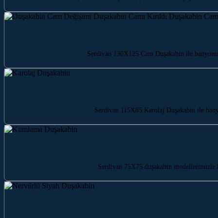
Serdivan 130X125 Cam Duşakabin ile banyonuza 
Serdivan 115X85 Karolaj Duşakabin ile bany
Serdivan 75X75 duşakabin modellerimizle b