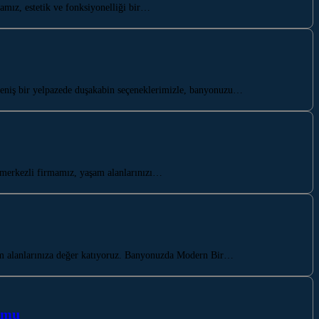
mız, estetik ve fonksiyonelliği bir…
geniş bir yelpazede duşakabin seçeneklerimizle, banyonuzu…
merkezli firmamız, yaşam alanlarınızı…
am alanlarınıza değer katıyoruz. Banyonuzda Modern Bir…
umu