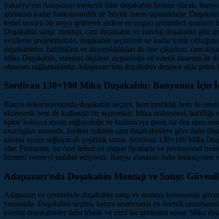
Sakarya’nın Adapazarı merkezli lider duşakabin firması olarak, banyo
görünüm kadar fonksiyonellik de büyük önem taşımaktadır. Duşakabinle
temel unsuru bir araya getirerek sizlere en uygun çözümleri sunmayı h
Duşakabin satışı, montajı, cam duşakabin ve karolaj duşakabin gibi gen
yenileme projelerinizde, duşakabin seçiminin ne kadar kritik olduğun
duşakabinler, hafiflikleri ve dayanıklılıkları ile öne çıkarken, cam du
Mika Duşakabin, standart ölçülere uygunluğu ve estetik tasarımı ile 
olmasını sağlamaktadır. Adapazarı’nda duşakabin denince akla gelen il
Serdivan 130×100 Mika Duşakabin: Banyonuz İçin İ
Banyo dekorasyonunda duşakabin seçimi, hem pratiklik hem de esteti
ekonomik hem de kullanışlı bir seçenektir. Mika malzemesi, hafifliği ve
tipine kolayca uyum sağlayabilir ve kullanıcıya geniş bir duş alanı sun
avantajları arasında, kırılma riskinin cam duşakabinlere göre daha dü
tarzına uyum sağlayacak çeşitlilik sunar. Serdivan 130×100 Mika Du
olur. Firmamız, bu özel ürünü en uygun fiyatlarla ve profesyonel mont
hizmeti vermeyi taahhüt ediyoruz. Banyo alanınızı daha fonksiyonel 
Adapazarı’nda Duşakabin Montajı ve Satışı: Güvenili
Adapazarı ve çevresinde duşakabin satışı ve montajı konusunda güvenili
yanınızda. Duşakabin seçimi, banyo tasarımının en önemli unsurlarınd
karolaj duşakabinler daha klasik ve zarif bir görünüm sunar. Mika duş