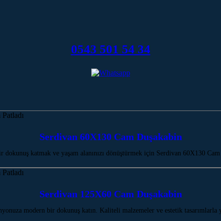
0543 501 54 34
Serdivan 60X130 Cam Duşakabin
r dokunuş katmak ve yaşam alanınızı dönüştürmek için Serdivan 60X130 Cam 
Serdivan 125X60 Cam Duşakabin
onuza modern bir dokunuş katın. Kaliteli malzemeler ve estetik tasarımlarla 