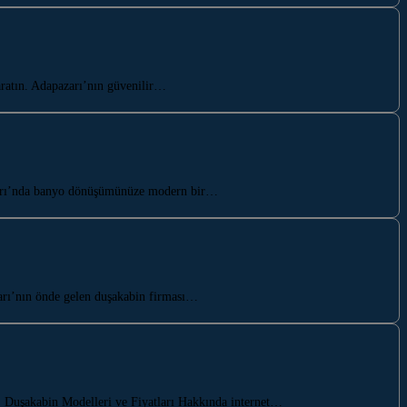
ratın. Adapazarı’nın güvenilir…
azarı’nda banyo dönüşümünüze modern bir…
arı’nın önde gelen duşakabin firması…
. Duşakabin Modelleri ve Fiyatları Hakkında internet…