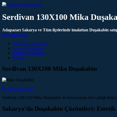
Serdivan 130X100 Mika Duşaka
Adapazarı Sakarya ve Tüm ilçelerinde imalattan Duşakabin satış 
0543 501 54 34
Main Navigation
Adapazarı Duşakabin
Karasu Duşakabin
Hendek Duşakabin
İletişim
Serdivan 130X100 Mika Duşakabin
0543 501 54 34
Serdivan 130×100 Mika Duşakabin ile banyonuzda hem şıklığı hem de f
Sakarya’da Duşakabin Çözümleri: Estetik 