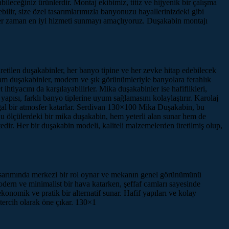
ileceğiniz ürünlerdir. Montaj ekibimiz, titiz ve hijyenik bir çalışma
bilir, size özel tasarımlarımızla banyonuzu hayallerinizdeki gibi
 her zaman en iyi hizmeti sunmayı amaçlıyoruz. Duşakabin montajı
tilen duşakabinler, her banyo tipine ve her zevke hitap edebilecek
 Cam duşakabinler, modern ve şık görünümleriyle banyolara ferahlık
tiyacını da karşılayabilirler. Mika duşakabinler ise hafiflikleri,
yapısı, farklı banyo tiplerine uyum sağlamasını kolaylaştırır. Karolaj
doğal bir atmosfer katarlar. Serdivan 130×100 Mika Duşakabin, bu
Bu ölçülerdeki bir mika duşakabin, hem yeterli alan sunar hem de
edir. Her bir duşakabin modeli, kaliteli malzemelerden üretilmiş olup,
 tasarımında merkezi bir rol oynar ve mekanın genel görünümünü
dern ve minimalist bir hava katarken, şeffaf camları sayesinde
konomik ve pratik bir alternatif sunar. Hafif yapıları ve kolay
 tercih olarak öne çıkar. 130×1