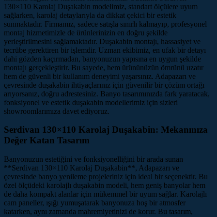
130×110 Karolaj Duşakabin modelimiz, standart ölçülere uyum
sağlarken, karolaj detaylarıyla da dikkat çekici bir estetik
sunmaktadır. Firmamız, sadece satışla sınırlı kalmayıp, profesyonel
montaj hizmetimizle de ürünlerinizin en doğru şekilde
yerleştirilmesini sağlamaktadır. Duşakabin montajı, hassasiyet ve
tecrübe gerektiren bir işlemdir. Uzman ekibimiz, en ufak bir detayı
dahi gözden kaçırmadan, banyonuzun yapısına en uygun şekilde
montajı gerçekleştirir. Bu sayede, hem ürününüzün ömrünü uzatır
hem de güvenli bir kullanım deneyimi yaşarsınız. Adapazarı ve
çevresinde duşakabin ihtiyaçlarınız için güvenilir bir çözüm ortağı
arıyorsanız, doğru adrestesiniz. Banyo tasarımınızda fark yaratacak,
fonksiyonel ve estetik duşakabin modellerimiz için sizleri
showroomlarımıza davet ediyoruz.
Serdivan 130×110 Karolaj Duşakabin: Mekanınıza
Değer Katan Tasarım
Banyonuzun estetiğini ve fonksiyonelliğini bir arada sunan
**Serdivan 130×110 Karolaj Duşakabin**, Adapazarı ve
çevresinde banyo yenileme projeleriniz için ideal bir seçenektir. Bu
özel ölçüdeki karolajlı duşakabin modeli, hem geniş banyolar hem
de daha kompakt alanlar için mükemmel bir uyum sağlar. Karolajlı
cam paneller, ışığı yumuşatarak banyonuza hoş bir atmosfer
katarken, aynı zamanda mahremiyetinizi de korur. Bu tasarım,