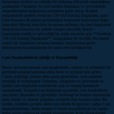
banyonuza modern ve sofistike bir dokunuş ekleyerek sıradanlıktan
uzaklaştırır. Firmamız, bu özel modeli Adapazarı ve çevresindeki
müşterilerimizin beğenisine sunmaktan gurur duyar. Kaliteli
malzemelerle üretilen Serdivan 130×110 Karolaj Duşakabin, uzun
yıllar boyunca ilk günkü görünümünü koruyarak banyonuza değer
katacaktır. Montaj sürecinde de uzman ekibimiz, bu zarif duşakabini
banyonuza kusursuz bir şekilde entegre edecektir. Banyo
tasarımında estetik ve işlevselliği bir arada arayanlar için **Serdivan
130×110 Karolaj Duşakabin** vazgeçilmez bir tercihtir. Bu model,
sadece bir duşakabin olmanın ötesinde, banyonuzun genel
dekorasyonunu tamamlayan bir sanat eseri niteliğindedir.
Cam Duşakabinlerin Şıklığı ve Dayanıklılığı
Banyo dekorasyonunda cam duşakabinler, modern ve minimalist bir
görünüm sunarak banyoları daha ferah ve aydınlık hale getirir.
Camın şeffaflığı, mekanı daha geniş gösterirken, aynı zamanda
temizliği de kolaylaştırır. Firmamız, Adapazarı ve çevresinde en
kaliteli cam duşakabin modellerini satış ve montaj hizmetiyle
sunmaktadır. Temperli cam kullanımı sayesinde, cam duşakabinler
son derece dayanıklı ve güvenlidir. Herhangi bir kırılma durumunda
dahi, küçük ve zararsız parçalara ayrılarak olası kazaları önler. Bu
özellik, özellikle çocuklu aileler için büyük bir güvence sağlar. Cam
duşakabinlerimiz, farklı tasarım ve boyut seçenekleriyle her banyo
tipine uyum sağlayacak şekilde tasarlanmıştır. Köşe duşakabinler,