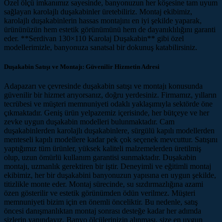
Özel ölçü imkanımız sayesinde, banyonuzun her köşesine tam uyum
sağlayan karolajlı duşakabinler üretebiliriz. Montaj ekibimiz,
karolajlı duşakabinlerin hassas montajını en iyi şekilde yaparak,
ürününüzün hem estetik görünümünü hem de dayanıklılığını garanti
eder. **Serdivan 130×110 Karolaj Duşakabin** gibi özel
modellerimizle, banyonuza sanatsal bir dokunuş katabilirsiniz.
Duşakabin Satışı ve Montajı: Güvenilir Hizmetin Adresi
Adapazarı ve çevresinde duşakabin satışı ve montajı konusunda
güvenilir bir hizmet arıyorsanız, doğru yerdesiniz. Firmamız, yılların
tecrübesi ve müşteri memnuniyeti odaklı yaklaşımıyla sektörde öne
çıkmaktadır. Geniş ürün yelpazemiz içerisinde, her bütçeye ve her
zevke uygun duşakabin modelleri bulunmaktadır. Cam
duşakabinlerden karolajlı duşakabinlere, sürgülü kapılı modellerden
menteseli kapılı modellere kadar pek çok seçenek mevcuttur. Satışını
yaptığımız tüm ürünler, yüksek kaliteli malzemelerden üretilmiş
olup, uzun ömürlü kullanım garantisi sunmaktadır. Duşakabin
montajı, uzmanlık gerektiren bir iştir. Deneyimli ve eğitimli montaj
ekibimiz, her bir duşakabini banyonuzun yapısına en uygun şekilde,
titizlikle monte eder. Montaj sürecinde, su sızdırmazlığına azami
özen gösterilir ve estetik görünümden ödün verilmez. Müşteri
memnuniyeti bizim için en önemli önceliktir. Bu nedenle, satış
öncesi danışmanlıktan montaj sonrası desteğe kadar her adımda
sizlerin yanındayız. Banyo ölçülerinizin alınması, size en uygun