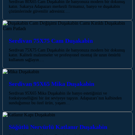
Serdivan 80X65 Cam Duşakabin ile banyonuza modern bir dokunuş
katın. Sakarya Adapazarı merkezli firmamız, banyo ve duşakabin
çözümlerinde güvenilir adresiniz.…
Serdivan 75X75 Cam Duşakabin
Serdivan 75X75 Cam Duşakabin ile banyonuza modern bir dokunuş
katın. Kaliteli malzemeler ve profesyonel montaj ile uzun ömürlü
kullanım sağlayın.…
Serdivan 95X65 Mika Duşakabin
Serdivan 95X65 Mika Duşakabin ile banyo estetiğinizi ve
fonksiyonelliğini bir üst seviyeye taşıyın. Adapazarı’nın kalbinden
sunduğumuz bu özel ürün, yaşam…
Söğütlü Nervürlü Katlanır Duşakabin