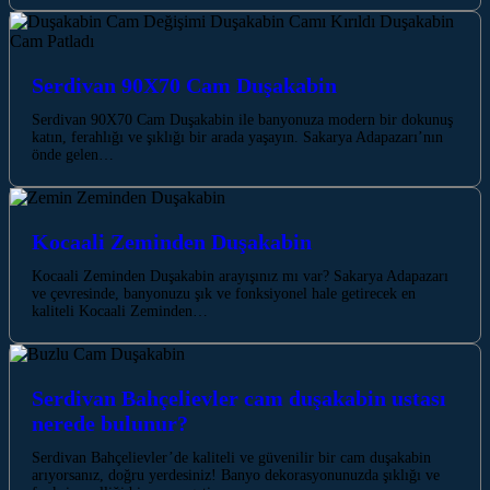
Serdivan 90X70 Cam Duşakabin
Serdivan 90X70 Cam Duşakabin ile banyonuza modern bir dokunuş
katın, ferahlığı ve şıklığı bir arada yaşayın. Sakarya Adapazarı’nın
önde gelen…
Kocaali Zeminden Duşakabin
Kocaali Zeminden Duşakabin arayışınız mı var? Sakarya Adapazarı
ve çevresinde, banyonuzu şık ve fonksiyonel hale getirecek en
kaliteli Kocaali Zeminden…
Serdivan Bahçelievler cam duşakabin ustası
nerede bulunur?
Serdivan Bahçelievler’de kaliteli ve güvenilir bir cam duşakabin
arıyorsanız, doğru yerdesiniz! Banyo dekorasyonunuzda şıklığı ve