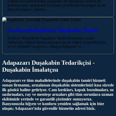
Söğütlü Nervürlü Katlanır Duşakabin ile banyonuza modern bir
dokunuş katın, mekanınızı ferahlatın ve kullanım kolaylığını en üst
düzeyde yaşayın. Sakarya…
Serdivan Bahçelievler Duşakabin Tamiri
Serdivan Bahçelievler Duşakabin Tamiri konusunda uzman
ekibimizle, kaliteli hizmet anlayışımızla siz değerli müşterilerimize
en iyi çözümleri sunuyoruz. Sakarya Adapazarı ve…
Adapazarı Duşakabin Tedarikçisi -
Duşakabin İmalatçısı
Adapazarı ve tüm mahallelerinde duşakabin tamiri hizmeti
sunan firmamız, arızalanan duşakabin sistemlerinizi kısa sürede
ilk günkü haline getiriyor. Cam kırıkları, kapak bozulmaları, su
sızdırmaları, ray ve menteşe arızaları gibi tüm sorunlara uzman
ekibimizle yerinde ve garantili çözümler sunuyoruz.
Banyonuzda hijyen ve konforu yeniden sağlamak için bize
ulaşın; Adapazarı’nda güvenilir hizmetin adresi biziz.