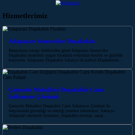
Hizmetlerimiz
Adapazarı Semerciler Duşakabin
Banyonuza yaraşır birbirinden güzel Adapazarı Semerciler
Duşakabin modelleri uygun fiyatlarla evlerinize konfor ve güzellik
katıyorlar. Adapazarı Duşakabin Sakarya’da kaliteli Duşakabinin…
Çamyolu Mahallesi Duşakabin Camı
Sallanıyor Çözümü
Çamyolu Mahallesi Duşakabin Camı Sallanıyor Çözümü ile
banyonuzda güvenliği ve estetiği yeniden tanımlayın. Sakarya
Adapazarı merkezli firmamız, duşakabin montajı, satışı…