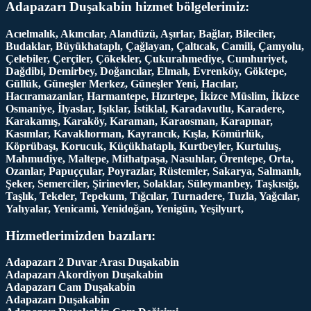
Adapazarı Duşakabin hizmet bölgelerimiz:
Acıelmalık, Akıncılar, Alandüzü, Aşırlar, Bağlar, Bileciler,
Budaklar, Büyükhataplı, Çağlayan, Çaltıcak, Camili, Çamyolu,
Çelebiler, Çerçiler, Çökekler, Çukurahmediye, Cumhuriyet,
Dağdibi, Demirbey, Doğancılar, Elmalı, Evrenköy, Göktepe,
Güllük, Güneşler Merkez, Güneşler Yeni, Hacılar,
Hacıramazanlar, Harmantepe, Hızırtepe, İkizce Müslim, İkizce
Osmaniye, İlyaslar, Işıklar, İstiklal, Karadavutlu, Karadere,
Karakamış, Karaköy, Karaman, Karaosman, Karapınar,
Kasımlar, Kavaklıorman, Kayrancık, Kışla, Kömürlük,
Köprübaşı, Korucuk, Küçükhataplı, Kurtbeyler, Kurtuluş,
Mahmudiye, Maltepe, Mithatpaşa, Nasuhlar, Örentepe, Orta,
Ozanlar, Papuççular, Poyrazlar, Rüstemler, Sakarya, Salmanlı,
Şeker, Semerciler, Şirinevler, Solaklar, Süleymanbey, Taşkısığı,
Taşlık, Tekeler, Tepekum, Tığcılar, Turnadere, Tuzla, Yağcılar,
Yahyalar, Yenicami, Yenidoğan, Yenigün, Yeşilyurt,
Hizmetlerimizden bazıları:
Adapazarı 2 Duvar Arası Duşakabin
Adapazarı Akordiyon Duşakabin
Adapazarı Cam Duşakabin
Adapazarı Duşakabin