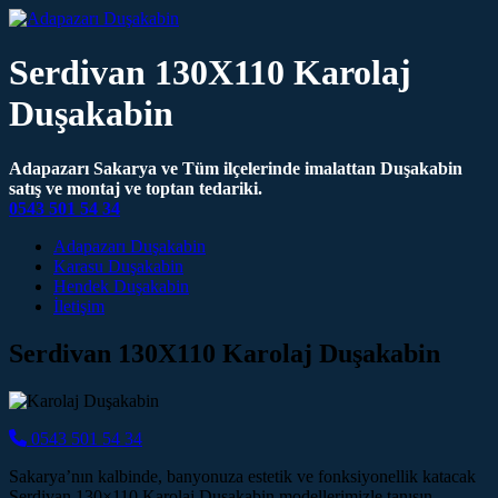
Serdivan 130X110 Karolaj
Duşakabin
Adapazarı Sakarya ve Tüm ilçelerinde imalattan Duşakabin
satış ve montaj ve toptan tedariki.
0543 501 54 34
Main Navigation
Adapazarı Duşakabin
Karasu Duşakabin
Hendek Duşakabin
İletişim
Serdivan 130X110 Karolaj Duşakabin
0543 501 54 34
Sakarya’nın kalbinde, banyonuza estetik ve fonksiyonellik katacak
Serdivan 130×110 Karolaj Duşakabin modellerimizle tanışın.