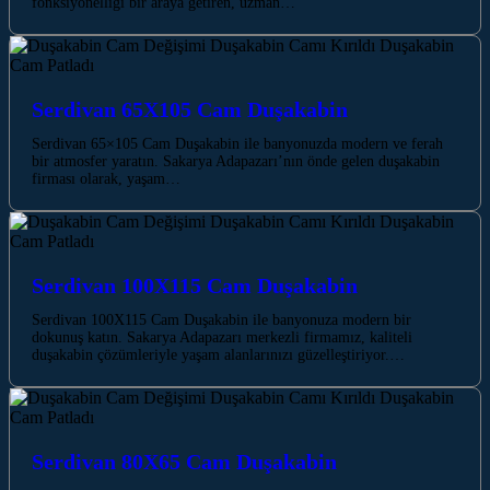
fonksiyonelliği bir araya getiren, uzman…
Serdivan 65X105 Cam Duşakabin
Serdivan 65×105 Cam Duşakabin ile banyonuzda modern ve ferah
bir atmosfer yaratın. Sakarya Adapazarı’nın önde gelen duşakabin
firması olarak, yaşam…
Serdivan 100X115 Cam Duşakabin
Serdivan 100X115 Cam Duşakabin ile banyonuza modern bir
dokunuş katın. Sakarya Adapazarı merkezli firmamız, kaliteli
duşakabin çözümleriyle yaşam alanlarınızı güzelleştiriyor.…
Serdivan 80X65 Cam Duşakabin