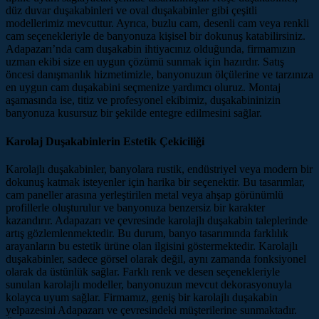
düz duvar duşakabinleri ve oval duşakabinler gibi çeşitli
modellerimiz mevcuttur. Ayrıca, buzlu cam, desenli cam veya renkli
cam seçenekleriyle de banyonuza kişisel bir dokunuş katabilirsiniz.
Adapazarı’nda cam duşakabin ihtiyacınız olduğunda, firmamızın
uzman ekibi size en uygun çözümü sunmak için hazırdır. Satış
öncesi danışmanlık hizmetimizle, banyonuzun ölçülerine ve tarzınıza
en uygun cam duşakabini seçmenize yardımcı oluruz. Montaj
aşamasında ise, titiz ve profesyonel ekibimiz, duşakabininizin
banyonuza kusursuz bir şekilde entegre edilmesini sağlar.
Karolaj Duşakabinlerin Estetik Çekiciliği
Karolajlı duşakabinler, banyolara rustik, endüstriyel veya modern bir
dokunuş katmak isteyenler için harika bir seçenektir. Bu tasarımlar,
cam paneller arasına yerleştirilen metal veya ahşap görünümlü
profillerle oluşturulur ve banyonuza benzersiz bir karakter
kazandırır. Adapazarı ve çevresinde karolajlı duşakabin taleplerinde
artış gözlemlenmektedir. Bu durum, banyo tasarımında farklılık
arayanların bu estetik ürüne olan ilgisini göstermektedir. Karolajlı
duşakabinler, sadece görsel olarak değil, aynı zamanda fonksiyonel
olarak da üstünlük sağlar. Farklı renk ve desen seçenekleriyle
sunulan karolajlı modeller, banyonuzun mevcut dekorasyonuyla
kolayca uyum sağlar. Firmamız, geniş bir karolajlı duşakabin
yelpazesini Adapazarı ve çevresindeki müşterilerine sunmaktadır.