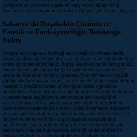
Adapazarı ve çevresinde duşakabin satış ve montajında öncü
firmamız, banyo deneyiminizi bir üst seviyeye taşımak için çalışıyor.
Sakarya’da Duşakabin Çözümleri:
Estetik ve Fonksiyonelliğin Buluştuğu
Nokta
Sakarya’nın Adapazarı merkezli öncü duşakabin firması olarak,
yaşam alanlarınızın en özel köşesi olan banyolarınız için yenilikçi ve
estetik çözümler sunmaktayız. Banyo dekorasyonunda hem pratiklik
hem de görsel şölen arayanlar için duşakabinler, vazgeçilmez bir
unsurdur. Günümüz modern yaşamında, banyolar sadece temizlik
yapılan alanlar olmaktan çıkmış, aynı zamanda günün yorgunluğunu
atacağınız, kendinize zaman ayıracağınız kişisel sığınaklara
dönüşmüştür. Bu dönüşümde duşakabinlerin rolü büyüktür. Nem ve
su sıçramalarını engelleyerek banyonuzun genel temizliğini
kolaylaştırması, aynı zamanda banyonuza modern bir görünüm
kazandırması duşakabinleri olmazsa olmaz kılmaktadır. Adapazarı
ve çevresinde sunduğumuz geniş ürün yelpazesi ile her zevke, her
bütçeye ve her banyo tipine uygun duşakabin seçeneklerini
bulabilirsiniz. Cam duşakabinlerin şeffaf ve ferahlatıcı etkisiyle
banyonuzu daha geniş gösterirken, karolajlı modellerimizle de
mekana özgün bir karakter katabilirsiniz. Özellikle Serdivan