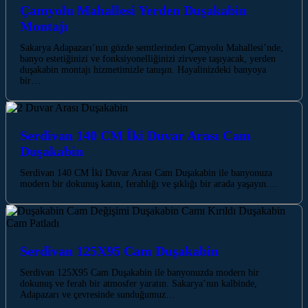
Çamyolu Mahallesi Yerden Duşakabin
Montajı
Sakarya Adapazarı’nın gözde semtlerinden Çamyolu Mahallesi’nde,
banyo estetiğinizi ve fonksiyonelliğinizi zirveye taşıyacak, yerden
duşakabin montajı hizmetimizle tanışın. Hayalinizdeki banyoya
bir…
Serdivan 140 CM İki Duvar Arası Cam
Duşakabin
Serdivan 140 CM İki Duvar Arası Cam Duşakabin ile banyonuza
modern bir dokunuş katın, ferahlığı ve şıklığı bir arada yaşayın.…
Serdivan 125X95 Cam Duşakabin
Serdivan 125X95 Cam Duşakabin ile banyonuzda modern bir
dokunuş ve ferah bir atmosfer yaratın. Sakarya’nın kalbinde,
Adapazarı ve çevresinde sunduğumuz…