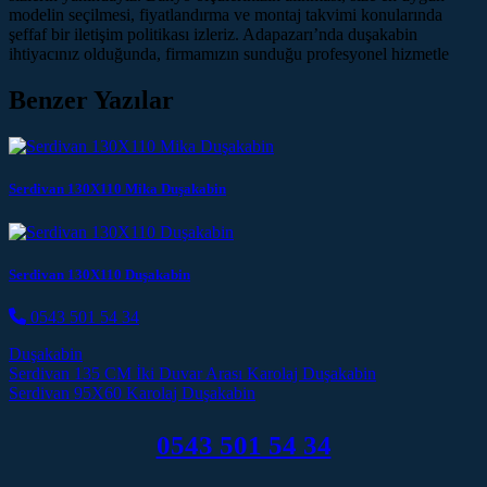
modelin seçilmesi, fiyatlandırma ve montaj takvimi konularında
şeffaf bir iletişim politikası izleriz. Adapazarı’nda duşakabin
ihtiyacınız olduğunda, firmamızın sunduğu profesyonel hizmetle
Benzer Yazılar
Serdivan 130X110 Mika Duşakabin
Serdivan 130X110 Duşakabin
0543 501 54 34
Duşakabin
Post navigation
Serdivan 135 CM İki Duvar Arası Karolaj Duşakabin
Serdivan 95X60 Karolaj Duşakabin
0543 501 54 34