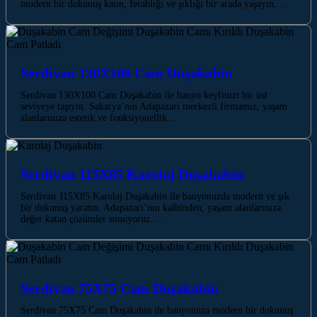
modern bir dokunuş katın, ferahlığı ve şıklığı bir arada yaşayın.…
Serdivan 130X100 Cam Duşakabin
Serdivan 130X100 Cam Duşakabin ile banyo keyfinizi bir üst
seviyeye taşıyın. Sakarya’nın Adapazarı merkezli firmamız, yaşam
alanlarınıza estetik ve fonksiyonellik…
Serdivan 115X85 Karolaj Duşakabin
Serdivan 115X85 Karolaj Duşakabin ile banyonuzda modern ve şık
bir dokunuş yaratın. Adapazarı’nın kalbinden, yaşam alanlarınıza
değer katan çözümler sunuyoruz.…
Serdivan 75X75 Cam Duşakabin
Serdivan 75X75 Cam Duşakabin ile banyonuza modern bir dokunuş