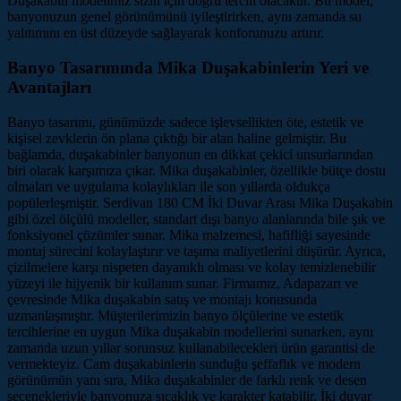
Duşakabin modelimiz sizin için doğru tercih olacaktır. Bu model,
banyonuzun genel görünümünü iyileştirirken, aynı zamanda su
yalıtımını en üst düzeyde sağlayarak konforunuzu artırır.
Banyo Tasarımında Mika Duşakabinlerin Yeri ve
Avantajları
Banyo tasarımı, günümüzde sadece işlevsellikten öte, estetik ve
kişisel zevklerin ön plana çıktığı bir alan haline gelmiştir. Bu
bağlamda, duşakabinler banyonun en dikkat çekici unsurlarından
biri olarak karşımıza çıkar. Mika duşakabinler, özellikle bütçe dostu
olmaları ve uygulama kolaylıkları ile son yıllarda oldukça
popülerleşmiştir. Serdivan 180 CM İki Duvar Arası Mika Duşakabin
gibi özel ölçülü modeller, standart dışı banyo alanlarında bile şık ve
fonksiyonel çözümler sunar. Mika malzemesi, hafifliği sayesinde
montaj sürecini kolaylaştırır ve taşıma maliyetlerini düşürür. Ayrıca,
çizilmelere karşı nispeten dayanıklı olması ve kolay temizlenebilir
yüzeyi ile hijyenik bir kullanım sunar. Firmamız, Adapazarı ve
çevresinde Mika duşakabin satış ve montajı konusunda
uzmanlaşmıştır. Müşterilerimizin banyo ölçülerine ve estetik
tercihlerine en uygun Mika duşakabin modellerini sunarken, aynı
zamanda uzun yıllar sorunsuz kullanabilecekleri ürün garantisi de
vermekteyiz. Cam duşakabinlerin sunduğu şeffaflık ve modern
görünümün yanı sıra, Mika duşakabinler de farklı renk ve desen
seçenekleriyle banyonuza sıcaklık ve karakter katabilir. İki duvar