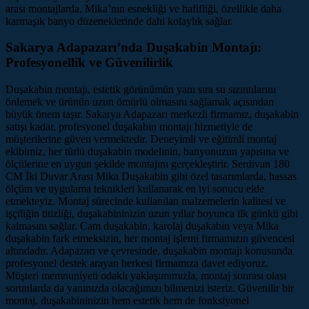
arası montajlarda, Mika’nın esnekliği ve hafifliği, özellikle daha
karmaşık banyo düzeneklerinde dahi kolaylık sağlar.
Sakarya Adapazarı’nda Duşakabin Montajı:
Profesyonellik ve Güvenilirlik
Duşakabin montajı, estetik görünümün yanı sıra su sızıntılarını
önlemek ve ürünün uzun ömürlü olmasını sağlamak açısından
büyük önem taşır. Sakarya Adapazarı merkezli firmamız, duşakabin
satışı kadar, profesyonel duşakabin montajı hizmetiyle de
müşterilerine güven vermektedir. Deneyimli ve eğitimli montaj
ekibimiz, her türlü duşakabin modelinin, banyonuzun yapısına ve
ölçülerine en uygun şekilde montajını gerçekleştirir. Serdivan 180
CM İki Duvar Arası Mika Duşakabin gibi özel tasarımlarda, hassas
ölçüm ve uygulama teknikleri kullanarak en iyi sonucu elde
etmekteyiz. Montaj sürecinde kullanılan malzemelerin kalitesi ve
işçiliğin titizliği, duşakabininizin uzun yıllar boyunca ilk günkü gibi
kalmasını sağlar. Cam duşakabin, karolaj duşakabin veya Mika
duşakabin fark etmeksizin, her montaj işlemi firmamızın güvencesi
altındadır. Adapazarı ve çevresinde, duşakabin montajı konusunda
profesyonel destek arayan herkesi firmamıza davet ediyoruz.
Müşteri memnuniyeti odaklı yaklaşımımızla, montaj sonrası olası
sorunlarda da yanınızda olacağımızı bilmenizi isteriz. Güvenilir bir
montaj, duşakabininizin hem estetik hem de fonksiyonel