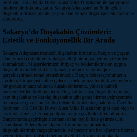
Serdivan 180 CM İki Duvar Arası Mika Duşakabin ile banyonuza
modern bir dokunuş katın. Sakarya Adapazarı’nın önde gelen
duşakabin firması olarak, yaşam alanlarınıza değer katacak çözümler
sunuyoruz.
Sakarya’da Duşakabin Çözümleri:
Estetik ve Fonksiyonellik Bir Arada
Sakarya Adapazarı merkezli duşakabin firmamız, banyo ve yaşam
alanlarınızda estetik ve fonksiyonelliği bir araya getiren çözümler
sunmaktadır. Müşterilerimizin ihtiyaç ve beklentilerine en uygun
duşakabin modellerini tasarlamak, üretmek ve montajını
gerçekleştirmek temel prensibimizdir. Banyo dekorasyonunuzun
ayrılmaz bir parçası haline gelecek, mekanınıza ferahlık ve modern
bir görünüm kazandıracak duşakabinlerimiz, yüksek kaliteli
malzemelerden üretilmektedir. Duşakabin satışı, duşakabin montajı,
cam duşakabin ve karolaj duşakabin gibi geniş hizmet yelpazemizle
Sakarya ve çevresindeki tüm müşterilerimize ulaşmaktayız. Özellikle
Serdivan 180 CM İki Duvar Arası Mika Duşakabin gibi özel ölçü ve
tasarımlarımızla, her banyo tipine uygun çözümler üretebiliyoruz.
Banyonuzda geçirdiğiniz zamanı daha keyifli hale getirmek, su
sızıntılarını önlemek ve hijyenik bir ortam yaratmak için
duşakabinlerimiz vazgeçilmezdir. Adapazarı’nın her köşesine hizmet
veren firmamız, müşteri memnuniyetini her zaman ön planda