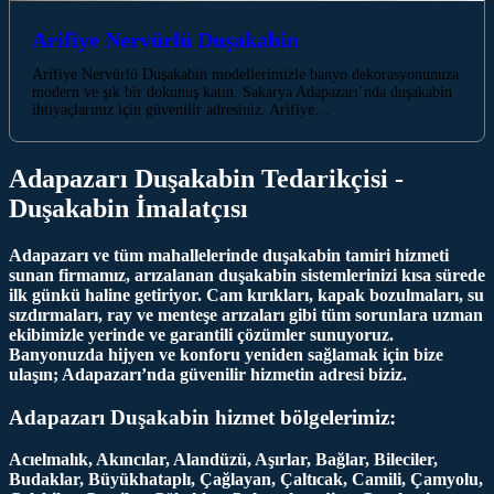
Arifiye Nervürlü Duşakabin
Arifiye Nervürlü Duşakabin modellerimizle banyo dekorasyonunuza
modern ve şık bir dokunuş katın. Sakarya Adapazarı’nda duşakabin
ihtiyaçlarınız için güvenilir adresiniz. Arifiye…
Adapazarı Duşakabin Tedarikçisi -
Duşakabin İmalatçısı
Adapazarı ve tüm mahallelerinde duşakabin tamiri hizmeti
sunan firmamız, arızalanan duşakabin sistemlerinizi kısa sürede
ilk günkü haline getiriyor. Cam kırıkları, kapak bozulmaları, su
sızdırmaları, ray ve menteşe arızaları gibi tüm sorunlara uzman
ekibimizle yerinde ve garantili çözümler sunuyoruz.
Banyonuzda hijyen ve konforu yeniden sağlamak için bize
ulaşın; Adapazarı’nda güvenilir hizmetin adresi biziz.
Adapazarı Duşakabin hizmet bölgelerimiz:
Acıelmalık, Akıncılar, Alandüzü, Aşırlar, Bağlar, Bileciler,
Budaklar, Büyükhataplı, Çağlayan, Çaltıcak, Camili, Çamyolu,