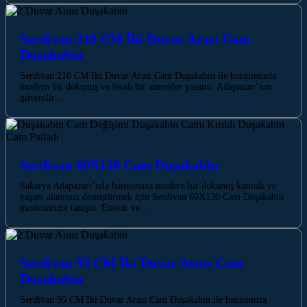
Serdivan 210 CM İki Duvar Arası Cam
Duşakabin
Serdivan 210 CM İki Duvar Arası Cam Duşakabin ile banyonuzda
modern bir dokunuş ve ferah bir atmosfer yaratın. Adapazarı’nın
güvenilir…
Serdivan 60X130 Cam Duşakabin
Sakarya Adapazarı’nda banyonuza modern bir dokunuş katmak ve
yaşam alanınızı dönüştürmek için Serdivan 60X130 Cam Duşakabin
modelimizle tanışın. Estetik ve…
Serdivan 95 CM İki Duvar Arası Cam
Duşakabin
Serdivan 95 CM İki Duvar Arası Cam Duşakabin ile banyonuza