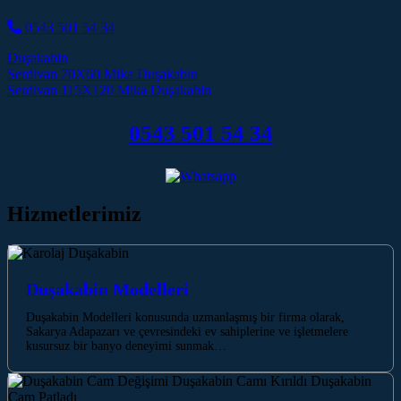
0543 501 54 34
Duşakabin
Post navigation
Serdivan 70X60 Mika Duşakabin
Serdivan 115X120 Mika Duşakabin
0543 501 54 34
Hizmetlerimiz
Duşakabin Modelleri
Duşakabin Modelleri konusunda uzmanlaşmış bir firma olarak,
Sakarya Adapazarı ve çevresindeki ev sahiplerine ve işletmelere
kusursuz bir banyo deneyimi sunmak…