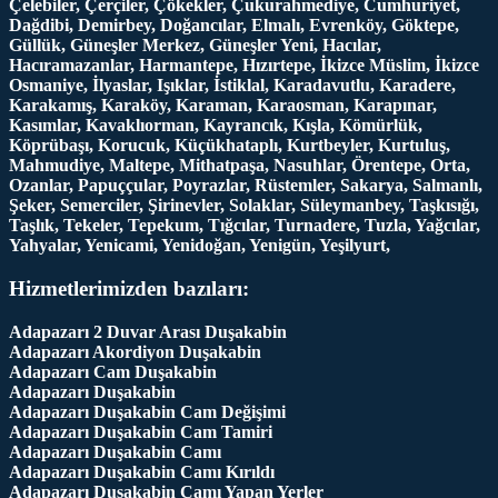
Çelebiler, Çerçiler, Çökekler, Çukurahmediye, Cumhuriyet,
Dağdibi, Demirbey, Doğancılar, Elmalı, Evrenköy, Göktepe,
Güllük, Güneşler Merkez, Güneşler Yeni, Hacılar,
Hacıramazanlar, Harmantepe, Hızırtepe, İkizce Müslim, İkizce
Osmaniye, İlyaslar, Işıklar, İstiklal, Karadavutlu, Karadere,
Karakamış, Karaköy, Karaman, Karaosman, Karapınar,
Kasımlar, Kavaklıorman, Kayrancık, Kışla, Kömürlük,
Köprübaşı, Korucuk, Küçükhataplı, Kurtbeyler, Kurtuluş,
Mahmudiye, Maltepe, Mithatpaşa, Nasuhlar, Örentepe, Orta,
Ozanlar, Papuççular, Poyrazlar, Rüstemler, Sakarya, Salmanlı,
Şeker, Semerciler, Şirinevler, Solaklar, Süleymanbey, Taşkısığı,
Taşlık, Tekeler, Tepekum, Tığcılar, Turnadere, Tuzla, Yağcılar,
Yahyalar, Yenicami, Yenidoğan, Yenigün, Yeşilyurt,
Hizmetlerimizden bazıları:
Adapazarı 2 Duvar Arası Duşakabin
Adapazarı Akordiyon Duşakabin
Adapazarı Cam Duşakabin
Adapazarı Duşakabin
Adapazarı Duşakabin Cam Değişimi
Adapazarı Duşakabin Cam Tamiri
Adapazarı Duşakabin Camı
Adapazarı Duşakabin Camı Kırıldı
Adapazarı Duşakabin Camı Yapan Yerler