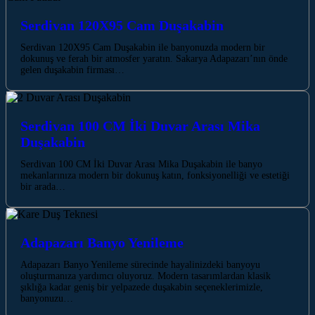
Serdivan 120X95 Cam Duşakabin
Serdivan 120X95 Cam Duşakabin ile banyonuzda modern bir
dokunuş ve ferah bir atmosfer yaratın. Sakarya Adapazarı’nın önde
gelen duşakabin firması…
Serdivan 100 CM İki Duvar Arası Mika
Duşakabin
Serdivan 100 CM İki Duvar Arası Mika Duşakabin ile banyo
mekanlarınıza modern bir dokunuş katın, fonksiyonelliği ve estetiği
bir arada…
Adapazarı Banyo Yenileme
Adapazarı Banyo Yenileme sürecinde hayalinizdeki banyoyu
oluşturmanıza yardımcı oluyoruz. Modern tasarımlardan klasik
şıklığa kadar geniş bir yelpazede duşakabin seçeneklerimizle,
banyonuzu…