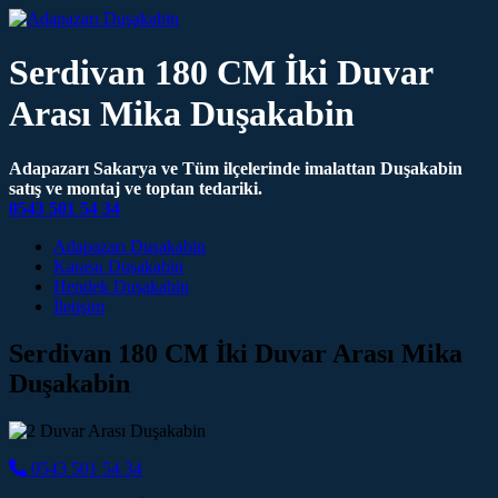
Serdivan 180 CM İki Duvar
Arası Mika Duşakabin
Adapazarı Sakarya ve Tüm ilçelerinde imalattan Duşakabin
satış ve montaj ve toptan tedariki.
0543 501 54 34
Main Navigation
Adapazarı Duşakabin
Karasu Duşakabin
Hendek Duşakabin
İletişim
Serdivan 180 CM İki Duvar Arası Mika
Duşakabin
0543 501 54 34