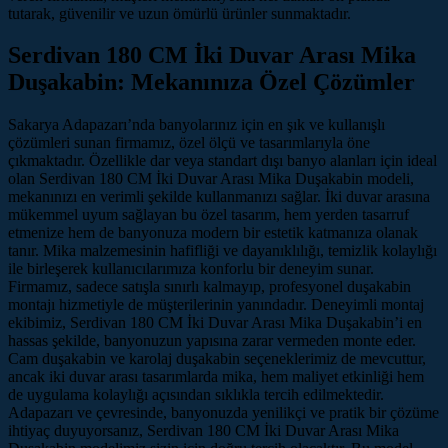
tutarak, güvenilir ve uzun ömürlü ürünler sunmaktadır.
Serdivan 180 CM İki Duvar Arası Mika
Duşakabin: Mekanınıza Özel Çözümler
Sakarya Adapazarı’nda banyolarınız için en şık ve kullanışlı
çözümleri sunan firmamız, özel ölçü ve tasarımlarıyla öne
çıkmaktadır. Özellikle dar veya standart dışı banyo alanları için ideal
olan Serdivan 180 CM İki Duvar Arası Mika Duşakabin modeli,
mekanınızı en verimli şekilde kullanmanızı sağlar. İki duvar arasına
mükemmel uyum sağlayan bu özel tasarım, hem yerden tasarruf
etmenize hem de banyonuza modern bir estetik katmanıza olanak
tanır. Mika malzemesinin hafifliği ve dayanıklılığı, temizlik kolaylığı
ile birleşerek kullanıcılarımıza konforlu bir deneyim sunar.
Firmamız, sadece satışla sınırlı kalmayıp, profesyonel duşakabin
montajı hizmetiyle de müşterilerinin yanındadır. Deneyimli montaj
ekibimiz, Serdivan 180 CM İki Duvar Arası Mika Duşakabin’i en
hassas şekilde, banyonuzun yapısına zarar vermeden monte eder.
Cam duşakabin ve karolaj duşakabin seçeneklerimiz de mevcuttur,
ancak iki duvar arası tasarımlarda mika, hem maliyet etkinliği hem
de uygulama kolaylığı açısından sıklıkla tercih edilmektedir.
Adapazarı ve çevresinde, banyonuzda yenilikçi ve pratik bir çözüme
ihtiyaç duyuyorsanız, Serdivan 180 CM İki Duvar Arası Mika