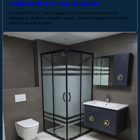
Serdivan 80X125 Cam Duşakabin
Serdivan 80X125 Cam Duşakabin ile banyonuzda modern bir
dokunuş ve ferah bir atmosfer yaratın. Sakarya Adapazarı’nın önde
gelen duşakabin firması…