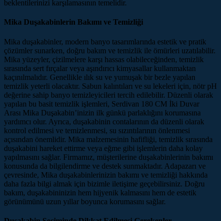
beklentilerinizi karşılamasının temelidir.
Mika Duşakabinlerin Bakımı ve Temizliği
Mika duşakabinler, modern banyo tasarımlarında estetik ve pratik
çözümler sunarken, doğru bakım ve temizlik ile ömürleri uzatılabilir.
Mika yüzeyler, çizilmelere karşı hassas olabileceğinden, temizlik
sırasında sert fırçalar veya aşındırıcı kimyasallar kullanmaktan
kaçınılmalıdır. Genellikle ılık su ve yumuşak bir bezle yapılan
temizlik yeterli olacaktır. Sabun kalıntıları ve su lekeleri için, nötr pH
değerine sahip banyo temizleyicileri tercih edilebilir. Düzenli olarak
yapılan bu basit temizlik işlemleri, Serdivan 180 CM İki Duvar
Arası Mika Duşakabin’inizin ilk günkü parlaklığını korumasına
yardımcı olur. Ayrıca, duşakabinin contalarının da düzenli olarak
kontrol edilmesi ve temizlenmesi, su sızıntılarının önlenmesi
açısından önemlidir. Mika malzemesinin hafifliği, temizlik sırasında
duşakabini hareket ettirme veya eğme gibi işlemlerin daha kolay
yapılmasını sağlar. Firmamız, müşterilerine duşakabinlerinin bakımı
konusunda da bilgilendirme ve destek sunmaktadır. Adapazarı ve
çevresinde, Mika duşakabinlerinizin bakımı ve temizliği hakkında
daha fazla bilgi almak için bizimle iletişime geçebilirsiniz. Doğru
bakım, duşakabininizin hem hijyenik kalmasını hem de estetik
görünümünü uzun yıllar boyunca korumasını sağlar.
Duşakabin Seçiminde Dikkat Edilmesi Gerekenler