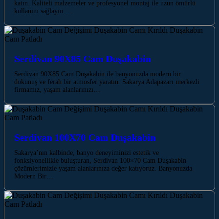
katın. Kaliteli malzemeler ve profesyonel montaj ile uzun ömürlü
kullanım sağlayın.…
Serdivan 90X85 Cam Duşakabin
Serdivan 90X85 Cam Duşakabin ile banyonuzda modern bir
dokunuş ve ferah bir atmosfer yaratın. Sakarya Adapazarı merkezli
firmamız, yaşam alanlarınızı…
Serdivan 100X70 Cam Duşakabin
Sakarya’nın kalbinde, banyo deneyiminizi estetik ve
fonksiyonellikle buluşturan, Serdivan 100×70 Cam Duşakabin
çözümlerimizle yaşam alanlarınıza değer katıyoruz. Banyonuzda
Modern Bir…