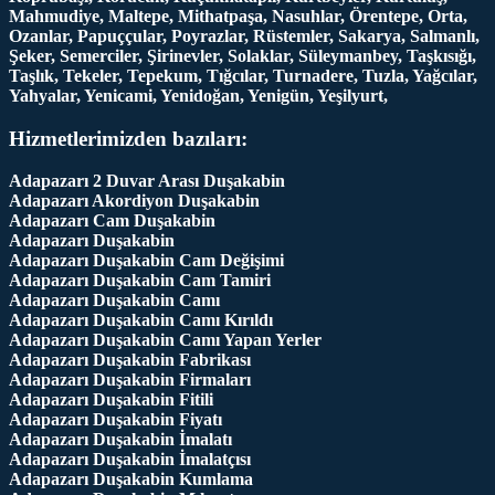
Mahmudiye, Maltepe, Mithatpaşa, Nasuhlar, Örentepe, Orta,
Ozanlar, Papuççular, Poyrazlar, Rüstemler, Sakarya, Salmanlı,
Şeker, Semerciler, Şirinevler, Solaklar, Süleymanbey, Taşkısığı,
Taşlık, Tekeler, Tepekum, Tığcılar, Turnadere, Tuzla, Yağcılar,
Yahyalar, Yenicami, Yenidoğan, Yenigün, Yeşilyurt,
Hizmetlerimizden bazıları:
Adapazarı 2 Duvar Arası Duşakabin
Adapazarı Akordiyon Duşakabin
Adapazarı Cam Duşakabin
Adapazarı Duşakabin
Adapazarı Duşakabin Cam Değişimi
Adapazarı Duşakabin Cam Tamiri
Adapazarı Duşakabin Camı
Adapazarı Duşakabin Camı Kırıldı
Adapazarı Duşakabin Camı Yapan Yerler
Adapazarı Duşakabin Fabrikası
Adapazarı Duşakabin Firmaları
Adapazarı Duşakabin Fitili
Adapazarı Duşakabin Fiyatı
Adapazarı Duşakabin İmalatı
Adapazarı Duşakabin İmalatçısı
Adapazarı Duşakabin Kumlama