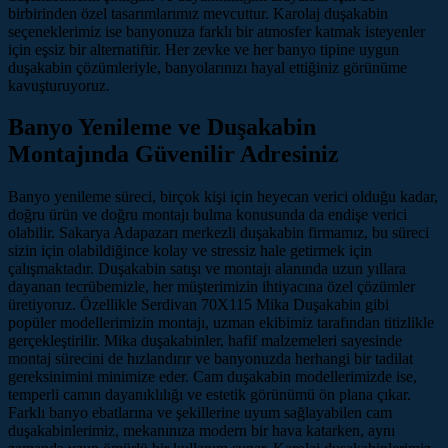
birbirinden özel tasarımlarımız mevcuttur. Karolaj duşakabin
seçeneklerimiz ise banyonuza farklı bir atmosfer katmak isteyenler
için eşsiz bir alternatiftir. Her zevke ve her banyo tipine uygun
duşakabin çözümleriyle, banyolarınızı hayal ettiğiniz görünüme
kavuşturuyoruz.
Banyo Yenileme ve Duşakabin
Montajında Güvenilir Adresiniz
Banyo yenileme süreci, birçok kişi için heyecan verici olduğu kadar,
doğru ürün ve doğru montajı bulma konusunda da endişe verici
olabilir. Sakarya Adapazarı merkezli duşakabin firmamız, bu süreci
sizin için olabildiğince kolay ve stressiz hale getirmek için
çalışmaktadır. Duşakabin satışı ve montajı alanında uzun yıllara
dayanan tecrübemizle, her müşterimizin ihtiyacına özel çözümler
üretiyoruz. Özellikle Serdivan 70X115 Mika Duşakabin gibi
popüler modellerimizin montajı, uzman ekibimiz tarafından titizlikle
gerçekleştirilir. Mika duşakabinler, hafif malzemeleri sayesinde
montaj sürecini de hızlandırır ve banyonuzda herhangi bir tadilat
gereksinimini minimize eder. Cam duşakabin modellerimizde ise,
temperli camın dayanıklılığı ve estetik görünümü ön plana çıkar.
Farklı banyo ebatlarına ve şekillerine uyum sağlayabilen cam
duşakabinlerimiz, mekanınıza modern bir hava katarken, aynı