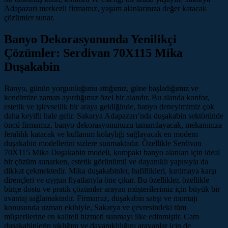
Adapazarı merkezli firmamız, yaşam alanlarınıza değer katacak
çözümler sunar.
Banyo Dekorasyonunda Yenilikçi
Çözümler: Serdivan 70X115 Mika
Duşakabin
Banyo, günün yorgunluğunu attığımız, güne başladığımız ve
kendimize zaman ayırdığımız özel bir alandır. Bu alanda konfor,
estetik ve işlevsellik bir araya geldiğinde, banyo deneyimimiz çok
daha keyifli hale gelir. Sakarya Adapazarı’nda duşakabin sektöründe
öncü firmamız, banyo dekorasyonunuzu tamamlayacak, mekanınıza
ferahlık katacak ve kullanım kolaylığı sağlayacak en modern
duşakabin modellerini sizlere sunmaktadır. Özellikle Serdivan
70X115 Mika Duşakabin modeli, kompakt banyo alanları için ideal
bir çözüm sunarken, estetik görünümü ve dayanıklı yapısıyla da
dikkat çekmektedir. Mika duşakabinler, hafiflikleri, kırılmaya karşı
dirençleri ve uygun fiyatlarıyla öne çıkar. Bu özellikler, özellikle
bütçe dostu ve pratik çözümler arayan müşterilerimiz için büyük bir
avantaj sağlamaktadır. Firmamız, duşakabin satışı ve montajı
konusunda uzman ekibiyle, Sakarya ve çevresindeki tüm
müşterilerine en kaliteli hizmeti sunmayı ilke edinmiştir. Cam
duşakabinlerin şıklığını ve dayanıklılığını arayanlar için de