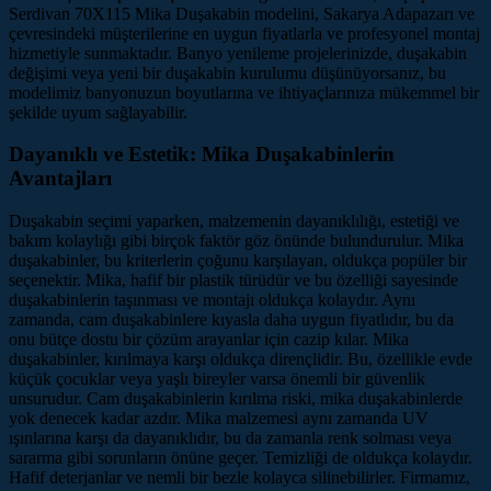
Serdivan 70X115 Mika Duşakabin modelini, Sakarya Adapazarı ve
çevresindeki müşterilerine en uygun fiyatlarla ve profesyonel montaj
hizmetiyle sunmaktadır. Banyo yenileme projelerinizde, duşakabin
değişimi veya yeni bir duşakabin kurulumu düşünüyorsanız, bu
modelimiz banyonuzun boyutlarına ve ihtiyaçlarınıza mükemmel bir
şekilde uyum sağlayabilir.
Dayanıklı ve Estetik: Mika Duşakabinlerin
Avantajları
Duşakabin seçimi yaparken, malzemenin dayanıklılığı, estetiği ve
bakım kolaylığı gibi birçok faktör göz önünde bulundurulur. Mika
duşakabinler, bu kriterlerin çoğunu karşılayan, oldukça popüler bir
seçenektir. Mika, hafif bir plastik türüdür ve bu özelliği sayesinde
duşakabinlerin taşınması ve montajı oldukça kolaydır. Aynı
zamanda, cam duşakabinlere kıyasla daha uygun fiyatlıdır, bu da
onu bütçe dostu bir çözüm arayanlar için cazip kılar. Mika
duşakabinler, kırılmaya karşı oldukça dirençlidir. Bu, özellikle evde
küçük çocuklar veya yaşlı bireyler varsa önemli bir güvenlik
unsurudur. Cam duşakabinlerin kırılma riski, mika duşakabinlerde
yok denecek kadar azdır. Mika malzemesi aynı zamanda UV
ışınlarına karşı da dayanıklıdır, bu da zamanla renk solması veya
sararma gibi sorunların önüne geçer. Temizliği de oldukça kolaydır.
Hafif deterjanlar ve nemli bir bezle kolayca silinebilirler. Firmamız,