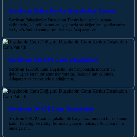
Serdivan Bahçelievler Duşakabin Tamiri
Serdivan Bahçelievler Duşakabin Tamiri konusunda uzman
ekibimizle, kaliteli hizmet anlayışımızla siz değerli müşterilerimize
en iyi çözümleri sunuyoruz. Sakarya Adapazarı ve…
Serdivan 125X95 Cam Duşakabin
Serdivan 125X95 Cam Duşakabin ile banyonuzda modern bir
dokunuş ve ferah bir atmosfer yaratın. Sakarya’nın kalbinde,
Adapazarı ve çevresinde sunduğumuz…
Serdivan 90X70 Cam Duşakabin
Serdivan 90X70 Cam Duşakabin ile banyonuza modern bir dokunuş
katın, ferahlığı ve şıklığı bir arada yaşayın. Sakarya Adapazarı’nın
önde gelen…