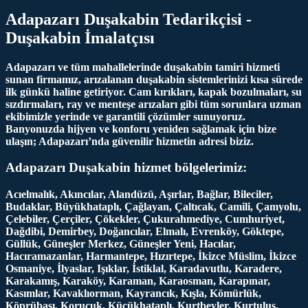
Adapazarı Duşakabin Tedarikçisi -
Duşakabin İmalatçısı
Adapazarı ve tüm mahallelerinde duşakabin tamiri hizmeti
sunan firmamız, arızalanan duşakabin sistemlerinizi kısa sürede
ilk günkü haline getiriyor. Cam kırıkları, kapak bozulmaları, su
sızdırmaları, ray ve menteşe arızaları gibi tüm sorunlara uzman
ekibimizle yerinde ve garantili çözümler sunuyoruz.
Banyonuzda hijyen ve konforu yeniden sağlamak için bize
ulaşın; Adapazarı’nda güvenilir hizmetin adresi biziz.
Adapazarı Duşakabin hizmet bölgelerimiz:
Acıelmalık, Akıncılar, Alandüzü, Aşırlar, Bağlar, Bileciler,
Budaklar, Büyükhataplı, Çağlayan, Çaltıcak, Camili, Çamyolu,
Çelebiler, Çerçiler, Çökekler, Çukurahmediye, Cumhuriyet,
Dağdibi, Demirbey, Doğancılar, Elmalı, Evrenköy, Göktepe,
Güllük, Güneşler Merkez, Güneşler Yeni, Hacılar,
Hacıramazanlar, Harmantepe, Hızırtepe, İkizce Müslim, İkizce
Osmaniye, İlyaslar, Işıklar, İstiklal, Karadavutlu, Karadere,
Karakamış, Karaköy, Karaman, Karaosman, Karapınar,
Kasımlar, Kavaklıorman, Kayrancık, Kışla, Kömürlük,
Köprübaşı, Korucuk, Küçükhataplı, Kurtbeyler, Kurtuluş,