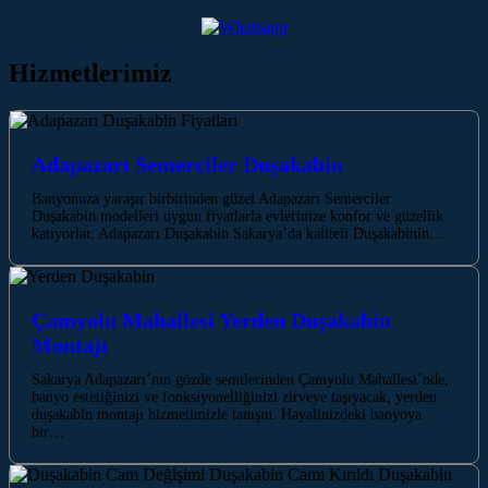
Hizmetlerimiz
Adapazarı Semerciler Duşakabin
Banyonuza yaraşır birbirinden güzel Adapazarı Semerciler
Duşakabin modelleri uygun fiyatlarla evlerinize konfor ve güzellik
katıyorlar. Adapazarı Duşakabin Sakarya’da kaliteli Duşakabinin…
Çamyolu Mahallesi Yerden Duşakabin
Montajı
Sakarya Adapazarı’nın gözde semtlerinden Çamyolu Mahallesi’nde,
banyo estetiğinizi ve fonksiyonelliğinizi zirveye taşıyacak, yerden
duşakabin montajı hizmetimizle tanışın. Hayalinizdeki banyoya
bir…