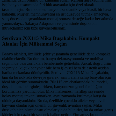
zamanda uzun ömürlü bir kullanım sunar. Karolaj duşakabinlerimiz
ise, banyo tasarımında farklılık arayanlar için özel olarak
tasarlanmıştır. Bu modeller, banyonuza otantik veya klasik bir hava
katabilir. Müşteri memnuniyetini en üst düzeyde tutmak amacıyla,
satış öncesi danışmanlıktan montaj sonrası desteğe kadar her adımda
yanınızdayız. Sakarya Adapazarı ve çevresinde duşakabin
ihtiyaçlarınız için bize güvenebilirsiniz.
Serdivan 70X115 Mika Duşakabin: Kompakt
Alanlar İçin Mükemmel Seçim
Banyo alanları, özellikle şehir yaşamında genellikle daha kompakt
olabilmektedir. Bu durum, banyo dekorasyonunda ve mobilya
seçiminde bazı zorlukları beraberinde getirebilir. Ancak doğru ürün
seçimiyle, küçük banyolar bile hem işlevsel hem de estetik açıdan
harika mekanlara dönüşebilir. Serdivan 70X115 Mika Duşakabin,
tam da bu noktada devreye girerek, sınırlı alana sahip banyolar için
ideal bir çözüm sunmaktadır. 70×115 cm ebatlarındaki bu model,
duş alanınızı belirginleştirirken, banyonuzun genel ferahlığını
korumanıza yardımcı olur. Mika malzemesi, hafifliği sayesinde
kolay montaj imkanı sunarken, aynı zamanda kırılmaya karşı da
oldukça dayanıklıdır. Bu da, özellikle çocuklu aileler veya evcil
hayvanı olanlar için önemli bir güvenlik avantajı sağlar. Mika
duşakabinler, bütçe dostu olmalarıyla da bilinirler, bu da onları geniş
kitleler için cazip bir seçenek haline getirir. Firmamız, bu popüler