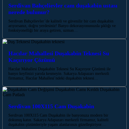
Serdivan Bahçelievler cam duşakabin ustası
nerede bulunur?
Serdivan Bahçelievler’de kaliteli ve güvenilir bir cam duşakabin
arıyorsanız, doğru yerdesiniz! Banyo dekorasyonunuzda şıklığı ve
fonksiyonelliği bir araya getiren, uzman…
Hacılar Mahallesi Duşakabin Teknesi Su
Kaçırıyor Çözümü
Hacılar Mahallesi Duşakabin Teknesi Su Kaçırıyor Çözümü ile
banyo keyfinizi yarıda kesmeyin. Sakarya Adapazarı merkezli
firmamız, Hacılar Mahallesi’ndeki duşakabin teknesi…
Serdivan 100X115 Cam Duşakabin
Serdivan 100X115 Cam Duşakabin ile banyonuza modern bir
dokunuş katın. Sakarya Adapazarı merkezli firmamız, kaliteli
duşakabin çözümleriyle yaşam alanlarınızı güzelleştiriyor.…