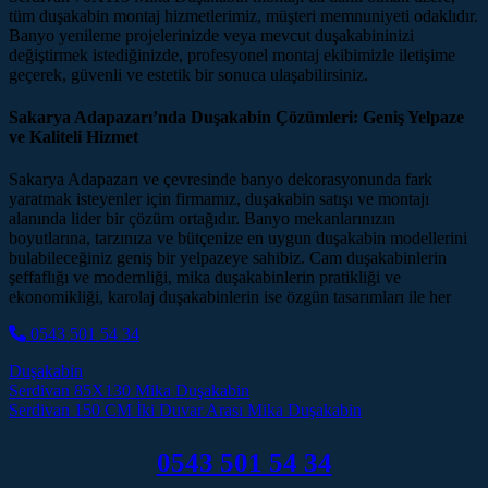
tüm duşakabin montaj hizmetlerimiz, müşteri memnuniyeti odaklıdır.
Banyo yenileme projelerinizde veya mevcut duşakabininizi
değiştirmek istediğinizde, profesyonel montaj ekibimizle iletişime
geçerek, güvenli ve estetik bir sonuca ulaşabilirsiniz.
Sakarya Adapazarı’nda Duşakabin Çözümleri: Geniş Yelpaze
ve Kaliteli Hizmet
Sakarya Adapazarı ve çevresinde banyo dekorasyonunda fark
yaratmak isteyenler için firmamız, duşakabin satışı ve montajı
alanında lider bir çözüm ortağıdır. Banyo mekanlarınızın
boyutlarına, tarzınıza ve bütçenize en uygun duşakabin modellerini
bulabileceğiniz geniş bir yelpazeye sahibiz. Cam duşakabinlerin
şeffaflığı ve modernliği, mika duşakabinlerin pratikliği ve
ekonomikliği, karolaj duşakabinlerin ise özgün tasarımları ile her
0543 501 54 34
Duşakabin
Post navigation
Serdivan 85X130 Mika Duşakabin
Serdivan 150 CM İki Duvar Arası Mika Duşakabin
0543 501 54 34