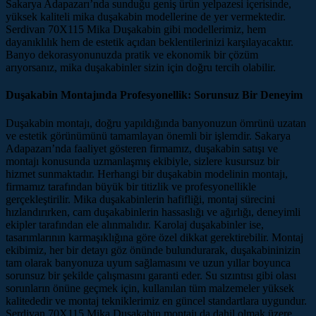
Sakarya Adapazarı’nda sunduğu geniş ürün yelpazesi içerisinde,
yüksek kaliteli mika duşakabin modellerine de yer vermektedir.
Serdivan 70X115 Mika Duşakabin gibi modellerimiz, hem
dayanıklılık hem de estetik açıdan beklentilerinizi karşılayacaktır.
Banyo dekorasyonunuzda pratik ve ekonomik bir çözüm
arıyorsanız, mika duşakabinler sizin için doğru tercih olabilir.
Duşakabin Montajında Profesyonellik: Sorunsuz Bir Deneyim
Duşakabin montajı, doğru yapıldığında banyonuzun ömrünü uzatan
ve estetik görünümünü tamamlayan önemli bir işlemdir. Sakarya
Adapazarı’nda faaliyet gösteren firmamız, duşakabin satışı ve
montajı konusunda uzmanlaşmış ekibiyle, sizlere kusursuz bir
hizmet sunmaktadır. Herhangi bir duşakabin modelinin montajı,
firmamız tarafından büyük bir titizlik ve profesyonellikle
gerçekleştirilir. Mika duşakabinlerin hafifliği, montaj sürecini
hızlandırırken, cam duşakabinlerin hassaslığı ve ağırlığı, deneyimli
ekipler tarafından ele alınmalıdır. Karolaj duşakabinler ise,
tasarımlarının karmaşıklığına göre özel dikkat gerektirebilir. Montaj
ekibimiz, her bir detayı göz önünde bulundurarak, duşakabininizin
tam olarak banyonuza uyum sağlamasını ve uzun yıllar boyunca
sorunsuz bir şekilde çalışmasını garanti eder. Su sızıntısı gibi olası
sorunların önüne geçmek için, kullanılan tüm malzemeler yüksek
kalitededir ve montaj tekniklerimiz en güncel standartlara uygundur.
Serdivan 70X115 Mika Duşakabin montajı da dahil olmak üzere,