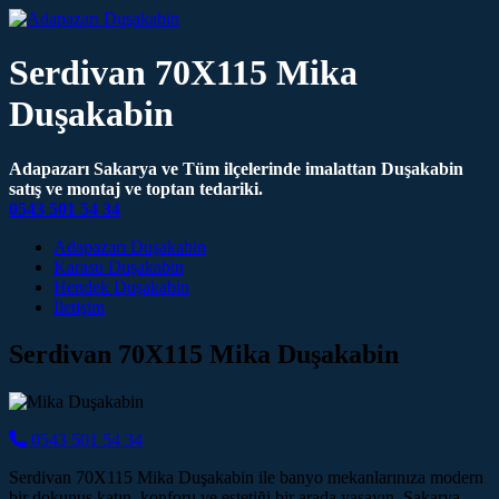
Serdivan 70X115 Mika
Duşakabin
Adapazarı Sakarya ve Tüm ilçelerinde imalattan Duşakabin
satış ve montaj ve toptan tedariki.
0543 501 54 34
Main Navigation
Adapazarı Duşakabin
Karasu Duşakabin
Hendek Duşakabin
İletişim
Serdivan 70X115 Mika Duşakabin
0543 501 54 34
Serdivan 70X115 Mika Duşakabin ile banyo mekanlarınıza modern
bir dokunuş katın, konforu ve estetiği bir arada yaşayın. Sakarya