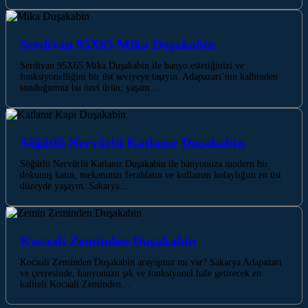
Serdivan 95X65 Mika Duşakabin
Serdivan 95X65 Mika Duşakabin ile banyo estetiğinizi ve
fonksiyonelliğini bir üst seviyeye taşıyın. Adapazarı’nın kalbinden
sunduğumuz bu özel ürün, yaşam…
Söğütlü Nervürlü Katlanır Duşakabin
Söğütlü Nervürlü Katlanır Duşakabin ile banyonuza modern bir
dokunuş katın, mekanınızı ferahlatın ve kullanım kolaylığını en üst
düzeyde yaşayın. Sakarya…
Kocaali Zeminden Duşakabin
Kocaali Zeminden Duşakabin arayışınız mı var? Sakarya Adapazarı
ve çevresinde, banyonuzu şık ve fonksiyonel hale getirecek en
kaliteli Kocaali Zeminden…