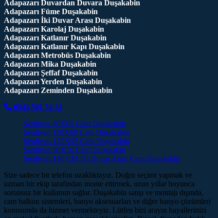
Adapazarı Duvardan Duvara Duşakabin
Adapazarı Füme Duşakabin
Adapazarı İki Duvar Arası Duşakabin
Adapazarı Karolaj Duşakabin
Adapazarı Katlanır Duşakabin
Adapazarı Katlanır Kapı Duşakabin
Adapazarı Metrobüs Duşakabin
Adapazarı Mika Duşakabin
Adapazarı Şeffaf Duşakabin
Adapazarı Yerden Duşakabin
Adapazarı Zeminden Duşakabin
0543 501 54 34
Serdivan 80X65 Cam Duşakabin
Serdivan 110X60 Cam Duşakabin
Serdivan 125X95 Cam Duşakabin
Serdivan 90X70 Cam Duşakabin
Serdivan 140 CM İki Duvar Arası Cam Duşakabin
Size sadece bir telefon uzaklıktayız. Doğru seçimi yapmak ve
uzman bir ekip tarafından monte ettirmek, uzun yıllar boyunca
sorunsuz bir kullanım sağlar. Duşakabin satışı ve montajı dışında,
cam balkon sistemleri, banyo aksesuarları ve diğer banyo çözümleri
konusunda da hizmet vermekteyiz. Lütfen bizi arayın hayallerinizi