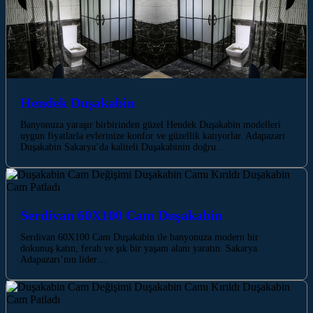
Hendek Duşakabin
Banyonuza yaraşır birbirinden güzel Hendek Duşakabin modelleri
uygun fiyatlarla evlerinize konfor ve güzellik katıyorlar. Adapazarı
Duşakabin Sakarya’da kaliteli Duşakabinin doğru…
Serdivan 60X100 Cam Duşakabin
Serdivan 60X100 Cam Duşakabin ile banyonuza modern bir
dokunuş katın, ferah ve şık bir yaşam alanı yaratın. Sakarya
Adapazarı’nın lider…