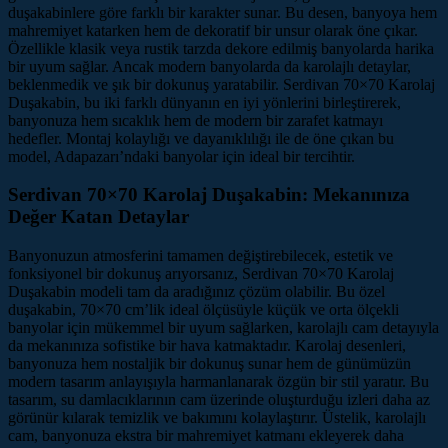
duşakabinlere göre farklı bir karakter sunar. Bu desen, banyoya hem
mahremiyet katarken hem de dekoratif bir unsur olarak öne çıkar.
Özellikle klasik veya rustik tarzda dekore edilmiş banyolarda harika
bir uyum sağlar. Ancak modern banyolarda da karolajlı detaylar,
beklenmedik ve şık bir dokunuş yaratabilir. Serdivan 70×70 Karolaj
Duşakabin, bu iki farklı dünyanın en iyi yönlerini birleştirerek,
banyonuza hem sıcaklık hem de modern bir zarafet katmayı
hedefler. Montaj kolaylığı ve dayanıklılığı ile de öne çıkan bu
model, Adapazarı’ndaki banyolar için ideal bir tercihtir.
Serdivan 70×70 Karolaj Duşakabin: Mekanınıza
Değer Katan Detaylar
Banyonuzun atmosferini tamamen değiştirebilecek, estetik ve
fonksiyonel bir dokunuş arıyorsanız, Serdivan 70×70 Karolaj
Duşakabin modeli tam da aradığınız çözüm olabilir. Bu özel
duşakabin, 70×70 cm’lik ideal ölçüsüyle küçük ve orta ölçekli
banyolar için mükemmel bir uyum sağlarken, karolajlı cam detayıyla
da mekanınıza sofistike bir hava katmaktadır. Karolaj desenleri,
banyonuza hem nostaljik bir dokunuş sunar hem de günümüzün
modern tasarım anlayışıyla harmanlanarak özgün bir stil yaratır. Bu
tasarım, su damlacıklarının cam üzerinde oluşturduğu izleri daha az
görünür kılarak temizlik ve bakımını kolaylaştırır. Üstelik, karolajlı
cam, banyonuza ekstra bir mahremiyet katmanı ekleyerek daha