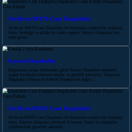
Serdivan 90X70 Cam Duşakabin
Serdivan 90X70 Cam Duşakabin ile banyonuza modern bir dokunuş
katın, ferahlığı ve şıklığı bir arada yaşayın. Sakarya Adapazarı’nın
önde gelen…
Karasu Duşakabin
Banyonuza yaraşır birbirinden güzel Karasu Duşakabin modelleri
uygun fiyatlarla evlerinize konfor ve güzellik katıyorlar. Adapazarı
Duşakabin Sakarya’da kaliteli Duşakabinin doğru…
Serdivan 80X65 Cam Duşakabin
Serdivan 80X65 Cam Duşakabin ile banyonuza modern bir dokunuş
katın. Sakarya Adapazarı merkezli firmamız, banyo ve duşakabin
çözümlerinde güvenilir adresiniz.…