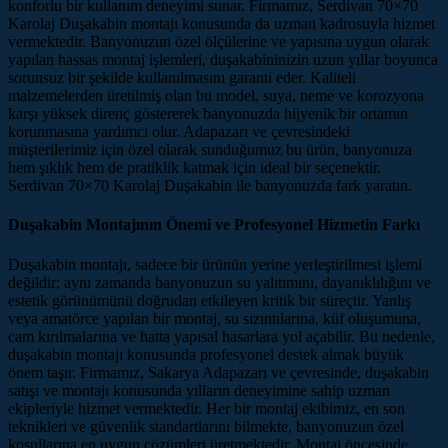
konforlu bir kullanım deneyimi sunar. Firmamız, Serdivan 70×70
Karolaj Duşakabin montajı konusunda da uzman kadrosuyla hizmet
vermektedir. Banyonuzun özel ölçülerine ve yapısına uygun olarak
yapılan hassas montaj işlemleri, duşakabininizin uzun yıllar boyunca
sorunsuz bir şekilde kullanılmasını garanti eder. Kaliteli
malzemelerden üretilmiş olan bu model, suya, neme ve korozyona
karşı yüksek direnç göstererek banyonuzda hijyenik bir ortamın
korunmasına yardımcı olur. Adapazarı ve çevresindeki
müşterilerimiz için özel olarak sunduğumuz bu ürün, banyonuza
hem şıklık hem de pratiklik katmak için ideal bir seçenektir.
Serdivan 70×70 Karolaj Duşakabin ile banyonuzda fark yaratın.
Duşakabin Montajının Önemi ve Profesyonel Hizmetin Farkı
Duşakabin montajı, sadece bir ürünün yerine yerleştirilmesi işlemi
değildir; aynı zamanda banyonuzun su yalıtımını, dayanıklılığını ve
estetik görünümünü doğrudan etkileyen kritik bir süreçtir. Yanlış
veya amatörce yapılan bir montaj, su sızıntılarına, küf oluşumuna,
cam kırılmalarına ve hatta yapısal hasarlara yol açabilir. Bu nedenle,
duşakabin montajı konusunda profesyonel destek almak büyük
önem taşır. Firmamız, Sakarya Adapazarı ve çevresinde, duşakabin
satışı ve montajı konusunda yılların deneyimine sahip uzman
ekipleriyle hizmet vermektedir. Her bir montaj ekibimiz, en son
teknikleri ve güvenlik standartlarını bilmekte, banyonuzun özel
koşullarına en uygun çözümleri üretmektedir. Montaj öncesinde