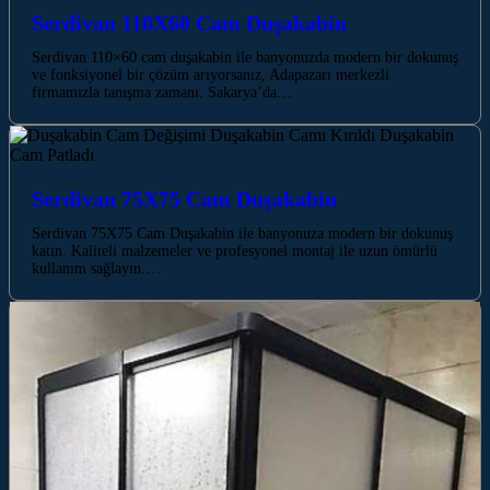
Serdivan 110X60 Cam Duşakabin
Serdivan 110×60 cam duşakabin ile banyonuzda modern bir dokunuş
ve fonksiyonel bir çözüm arıyorsanız, Adapazarı merkezli
firmamızla tanışma zamanı. Sakarya’da…
Serdivan 75X75 Cam Duşakabin
Serdivan 75X75 Cam Duşakabin ile banyonuza modern bir dokunuş
katın. Kaliteli malzemeler ve profesyonel montaj ile uzun ömürlü
kullanım sağlayın.…