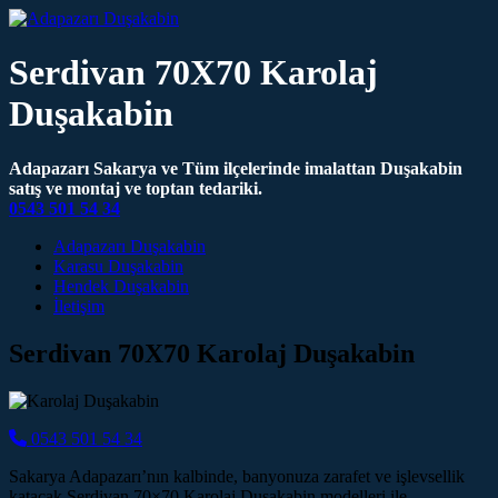
Serdivan 70X70 Karolaj
Duşakabin
Adapazarı Sakarya ve Tüm ilçelerinde imalattan Duşakabin
satış ve montaj ve toptan tedariki.
0543 501 54 34
Main Navigation
Adapazarı Duşakabin
Karasu Duşakabin
Hendek Duşakabin
İletişim
Serdivan 70X70 Karolaj Duşakabin
0543 501 54 34
Sakarya Adapazarı’nın kalbinde, banyonuza zarafet ve işlevsellik
katacak Serdivan 70×70 Karolaj Duşakabin modelleri ile