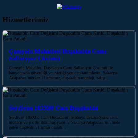
Hizmetlerimiz
Çamyolu Mahallesi Duşakabin Camı
Sallanıyor Çözümü
Çamyolu Mahallesi Duşakabin Camı Sallanıyor Çözümü ile
banyonuzda güvenliği ve estetiği yeniden tanımlayın. Sakarya
Adapazarı merkezli firmamız, duşakabin montajı, satışı…
Serdivan 105X80 Cam Duşakabin
Serdivan 105X80 Cam Duşakabin ile banyo dekorasyonunuzda
modern ve şık bir dokunuş yaratın. Sakarya Adapazarı’nın önde
gelen duşakabin firması olarak,…