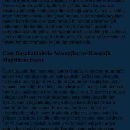
montajı konusunda da uzmanlaşmış ekipleriyle hizmet vermektedir.
Hassas ölçümler ve titiz işçilikle, duşakabininizin banyonuza
kusursuz bir şekilde entegre edilmesini sağlıyoruz. Cam duşakabin
seçeneklerimiz arasında öne çıkan bu model, hem estetik kaygıları
olanlar hem de pratik ve uzun ömürlü bir çözüm arayanlar için
mükemmel bir tercihtir. Serdivan 70×70 Karolaj Duşakabin,
banyonuzun tarzını yükseltirken, konforlu bir duş deneyimi sunmak
için özenle tasarlanmıştır. Bu ürünümüz, Adapazarı ve çevresindeki
müşterilerimiz tarafından yoğun ilgi görmektedir.
Cam Duşakabinlerin Avantajları ve Karolajlı
Modellerin Farkı
Cam duşakabinler, banyolara kattığı ferahlık ve modern görünümle
son yıllarda oldukça popüler hale gelmiştir. Şeffaf cam yüzeyler,
banyonuzun daha geniş ve aydınlık görünmesini sağlarken, aynı
zamanda temizliği de oldukça kolaylaştırır. Cam duşakabinlerin en
büyük avantajlarından biri, hijyenik olmalarıdır. Yüzeyleri pürüzsüz
olduğu için bakteri ve küf oluşumuna karşı daha dirençlidirler.
Ayrıca, camın dayanıklılığı ve çizilmeye karşı direnci de uzun
ömürlü bir kullanım sunar. Firmamız, farklı cam tipleri ve
desenleriyle geniş bir cam duşakabin yelpazesi sunmaktadır. Bu
yelpaze içerisinde, özellikle dikkat çeken bir model olan Serdivan
70×70 Karolaj Duşakabin, estetik ve fonksiyonelliği bir araya
getiren benzersiz bir seçenektir. Karolajlı cam, geleneksel cam