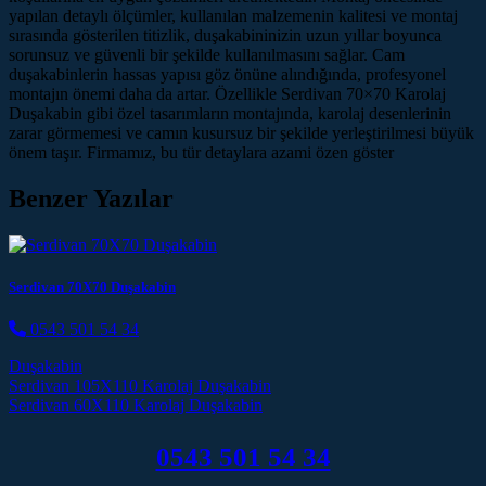
yapılan detaylı ölçümler, kullanılan malzemenin kalitesi ve montaj
sırasında gösterilen titizlik, duşakabininizin uzun yıllar boyunca
sorunsuz ve güvenli bir şekilde kullanılmasını sağlar. Cam
duşakabinlerin hassas yapısı göz önüne alındığında, profesyonel
montajın önemi daha da artar. Özellikle Serdivan 70×70 Karolaj
Duşakabin gibi özel tasarımların montajında, karolaj desenlerinin
zarar görmemesi ve camın kusursuz bir şekilde yerleştirilmesi büyük
önem taşır. Firmamız, bu tür detaylara azami özen göster
Benzer Yazılar
Serdivan 70X70 Duşakabin
0543 501 54 34
Duşakabin
Post navigation
Serdivan 105X110 Karolaj Duşakabin
Serdivan 60X110 Karolaj Duşakabin
0543 501 54 34