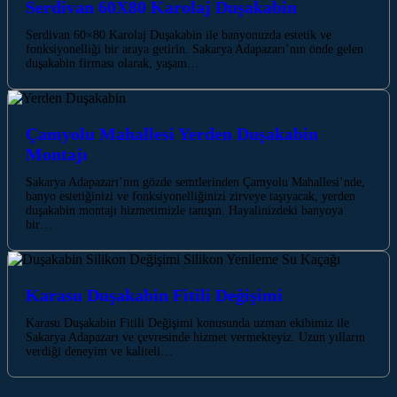
Serdivan 60X80 Karolaj Duşakabin
Serdivan 60×80 Karolaj Duşakabin ile banyonuzda estetik ve
fonksiyonelliği bir araya getirin. Sakarya Adapazarı’nın önde gelen
duşakabin firması olarak, yaşam…
Çamyolu Mahallesi Yerden Duşakabin
Montajı
Sakarya Adapazarı’nın gözde semtlerinden Çamyolu Mahallesi’nde,
banyo estetiğinizi ve fonksiyonelliğinizi zirveye taşıyacak, yerden
duşakabin montajı hizmetimizle tanışın. Hayalinizdeki banyoya
bir…
Karasu Duşakabin Fitili Değişimi
Karasu Duşakabin Fitili Değişimi konusunda uzman ekibimiz ile
Sakarya Adapazarı ve çevresinde hizmet vermekteyiz. Uzun yılların
verdiği deneyim ve kaliteli…