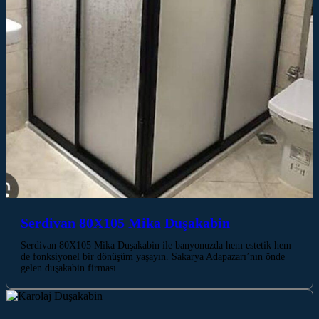
Serdivan 80X105 Mika Duşakabin
Serdivan 80X105 Mika Duşakabin ile banyonuzda hem estetik hem
de fonksiyonel bir dönüşüm yaşayın. Sakarya Adapazarı’nın önde
gelen duşakabin firması…