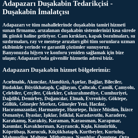
Adapazarı Duşakabin Tedarikçisi -
Duşakabin İmalatçısı
Adapazarı ve tüm mahallelerinde duşakabin tamiri hizmeti
sunan firmamız, arızalanan duşakabin sistemlerinizi kısa sürede
ilk günkü haline getiriyor. Cam kırıkları, kapak bozulmaları, su
sızdırmaları, ray ve menteşe arızaları gibi tüm sorunlara uzman
ekibimizle yerinde ve garantili çözümler sunuyoruz.
Banyonuzda hijyen ve konforu yeniden sağlamak için bize
ulaşın; Adapazarı’nda güvenilir hizmetin adresi biziz.
Adapazarı Duşakabin hizmet bölgelerimiz:
Acıelmalık, Akıncılar, Alandüzü, Aşırlar, Bağlar, Bileciler,
Budaklar, Büyükhataplı, Çağlayan, Çaltıcak, Camili, Çamyolu,
Çelebiler, Çerçiler, Çökekler, Çukurahmediye, Cumhuriyet,
Dağdibi, Demirbey, Doğancılar, Elmalı, Evrenköy, Göktepe,
Güllük, Güneşler Merkez, Güneşler Yeni, Hacılar,
Hacıramazanlar, Harmantepe, Hızırtepe, İkizce Müslim, İkizce
Osmaniye, İlyaslar, Işıklar, İstiklal, Karadavutlu, Karadere,
Karakamış, Karaköy, Karaman, Karaosman, Karapınar,
Kasımlar, Kavaklıorman, Kayrancık, Kışla, Kömürlük,
Köprübaşı, Korucuk, Küçükhataplı, Kurtbeyler, Kurtuluş,
Mahmudiye, Maltepe, Mithatpaşa, Nasuhlar, Örentepe, Orta,