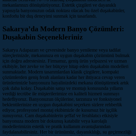
mekanlarınızı dönüştürüyoruz. Estetik çizgileri ve dayanıklı
yapısıyla banyonuzun odak noktası olacak bu özel duşakabinler,
konforlu bir duş deneyimi sunmak için tasarlandı.
Sakarya’da Modern Banyo Çözümleri:
Duşakabin Seçenekleriniz
Sakarya Adapazarı ve çevresinde banyo yenileme veya tadilat
süreçlerinizde, mekanınıza en uygun duşakabin çözümünü bulmak
için doğru adrestesiniz. Firmamız, geniş ürün yelpazesi ve uzman
ekibiyle, her zevke ve her bütçeye hitap eden duşakabin modelleri
sunmaktadır. Modern tasarımlardan klasik çizgilere, kompakt
çözümlerden geniş ferah alanlara kadar her ihtiyaca cevap veren
ürünlerimizle banyonuzu hayalinizdeki mekana dönüştürmek artık
çok daha kolay. Duşakabin satışı ve montajı konusunda yılların
verdiği tecrübe ile müşterilerimize en kaliteli hizmeti sunmayı
hedefliyoruz. Banyonuzun ölçülerine, tarzınıza ve fonksiyonel
beklentilerinize en uygun duşakabini seçerken sizlere rehberlik
ediyor, profesyonel montaj ekibimizle de kusursuz bir işçilik
sunuyoruz. Cam duşakabinlerin şeffaf ve ferahlatıcı etkisiyle
banyonuza modern bir dokunuş katabilir veya karolajlı
modellerimizin estetik ve pratik kullanım avantajlarından
faydalanabilirsiniz. Her bir ürünümüz, dayanıklılığı, su geçirmezliği