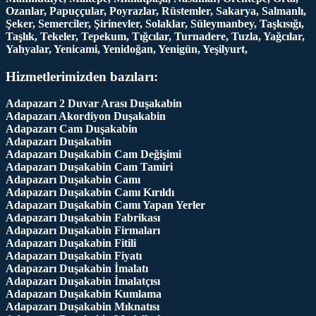
Ozanlar, Papuççular, Poyrazlar, Rüstemler, Sakarya, Salmanlı,
Şeker, Semerciler, Şirinevler, Solaklar, Süleymanbey, Taşkısığı,
Taşlık, Tekeler, Tepekum, Tığcılar, Turnadere, Tuzla, Yağcılar,
Yahyalar, Yenicami, Yenidoğan, Yenigün, Yeşilyurt,
Hizmetlerimizden bazıları:
Adapazarı 2 Duvar Arası Duşakabin
Adapazarı Akordiyon Duşakabin
Adapazarı Cam Duşakabin
Adapazarı Duşakabin
Adapazarı Duşakabin Cam Değişimi
Adapazarı Duşakabin Cam Tamiri
Adapazarı Duşakabin Camı
Adapazarı Duşakabin Camı Kırıldı
Adapazarı Duşakabin Camı Yapan Yerler
Adapazarı Duşakabin Fabrikası
Adapazarı Duşakabin Firmaları
Adapazarı Duşakabin Fitili
Adapazarı Duşakabin Fiyatı
Adapazarı Duşakabin İmalatı
Adapazarı Duşakabin İmalatçısı
Adapazarı Duşakabin Kumlama
Adapazarı Duşakabin Mıknatısı