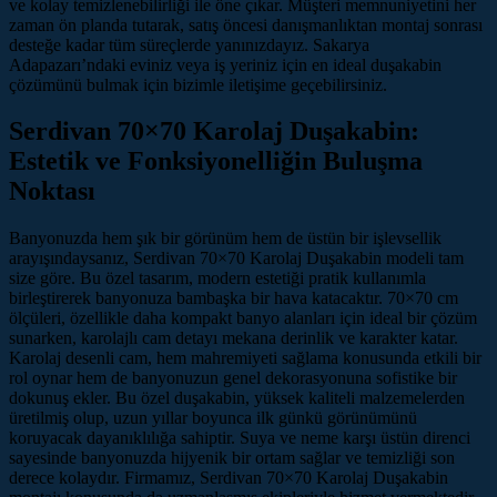
ve kolay temizlenebilirliği ile öne çıkar. Müşteri memnuniyetini her
zaman ön planda tutarak, satış öncesi danışmanlıktan montaj sonrası
desteğe kadar tüm süreçlerde yanınızdayız. Sakarya
Adapazarı’ndaki eviniz veya iş yeriniz için en ideal duşakabin
çözümünü bulmak için bizimle iletişime geçebilirsiniz.
Serdivan 70×70 Karolaj Duşakabin:
Estetik ve Fonksiyonelliğin Buluşma
Noktası
Banyonuzda hem şık bir görünüm hem de üstün bir işlevsellik
arayışındaysanız, Serdivan 70×70 Karolaj Duşakabin modeli tam
size göre. Bu özel tasarım, modern estetiği pratik kullanımla
birleştirerek banyonuza bambaşka bir hava katacaktır. 70×70 cm
ölçüleri, özellikle daha kompakt banyo alanları için ideal bir çözüm
sunarken, karolajlı cam detayı mekana derinlik ve karakter katar.
Karolaj desenli cam, hem mahremiyeti sağlama konusunda etkili bir
rol oynar hem de banyonuzun genel dekorasyonuna sofistike bir
dokunuş ekler. Bu özel duşakabin, yüksek kaliteli malzemelerden
üretilmiş olup, uzun yıllar boyunca ilk günkü görünümünü
koruyacak dayanıklılığa sahiptir. Suya ve neme karşı üstün direnci
sayesinde banyonuzda hijyenik bir ortam sağlar ve temizliği son
derece kolaydır. Firmamız, Serdivan 70×70 Karolaj Duşakabin