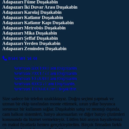
Adapazarı Füme Duşakabin
Adapazarı İki Duvar Arası Duşakabin
Adapazarı Karolaj Duşakabin
Adapazarı Katlanır Duşakabin
Adapazarı Katlanır Kapı Duşakabin
Adapazarı Metrobüs Duşakabin
Adapazarı Mika Duşakabin
Adapazarı Şeffaf Duşakabin
Adapazarı Yerden Duşakabin
Adapazarı Zeminden Duşakabin
0543 501 54 34
Serdivan 60X100 Cam Duşakabin
Serdivan 70X125 Cam Duşakabin
Serdivan 105X80 Cam Duşakabin
Serdivan 80X65 Cam Duşakabin
Serdivan 110X60 Cam Duşakabin
Size sadece bir telefon uzaklıktayız. Doğru seçimi yapmak ve
uzman bir ekip tarafından monte ettirmek, uzun yıllar boyunca
sorunsuz bir kullanım sağlar. Duşakabin satışı ve montajı dışında,
cam balkon sistemleri, banyo aksesuarları ve diğer banyo çözümleri
konusunda da hizmet vermekteyiz. Lütfen bizi arayın hayallerinizi
en makul fiyatlarla hemen gerçekleştirelim. Birçok firmadan farklı