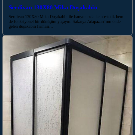
Serdivan 130X80 Mika Duşakabin
Serdivan 130X80 Mika Duşakabin ile banyonuzda hem estetik hem
de fonksiyonel bir dönüşüm yaşayın. Sakarya Adapazarı’nın önde
gelen duşakabin firması…