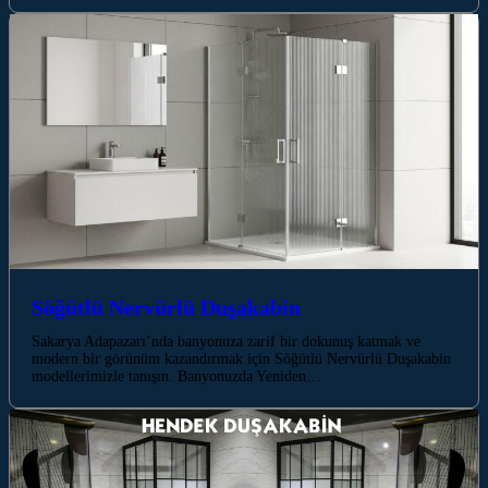
Söğütlü Nervürlü Duşakabin
Sakarya Adapazarı’nda banyonuza zarif bir dokunuş katmak ve
modern bir görünüm kazandırmak için Söğütlü Nervürlü Duşakabin
modellerimizle tanışın. Banyonuzda Yeniden…