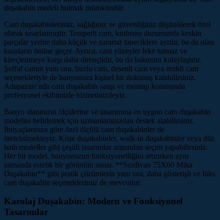
duşakabin modeli bulmak mümkündür.
Cam duşakabinlerimiz, sağlığınız ve güvenliğiniz düşünülerek özel
olarak tasarlanmıştır. Temperli cam, kırılması durumunda keskin
parçalar yerine daha küçük ve zararsız taneciklere ayrılır, bu da olası
kazaların önüne geçer. Ayrıca, cam yüzeyler leke tutmaz ve
kireçlenmeye karşı daha dirençlidir, bu da bakımını kolaylaştırır.
Şeffaf camın yanı sıra, buzlu cam, desenli cam veya renkli cam
seçenekleriyle de banyonuza kişisel bir dokunuş katabilirsiniz.
Adapazarı’nda cam duşakabin satışı ve montajı konusunda
profesyonel ekibimizle hizmetinizdeyiz.
Banyo alanınızın ölçülerine ve tasarımına en uygun cam duşakabin
modelini belirlemek için uzmanlarımızdan destek alabilirsiniz.
İhtiyaçlarınıza göre özel ölçülü cam duşakabinler de
üretebilmekteyiz. Köşe duşakabinler, walk-in duşakabinler veya düz
hatlı modeller gibi çeşitli tasarımlar arasından seçim yapabilirsiniz.
Her bir model, banyonuzun fonksiyonelliğini artırırken aynı
zamanda estetik bir görünüm sunar. **Serdivan 75X60 Mika
Duşakabin** gibi pratik çözümlerin yanı sıra, daha gösterişli ve lüks
cam duşakabin seçeneklerimiz de mevcuttur.
Karolaj Duşakabin: Modern ve Fonksiyonel
Tasarımlar