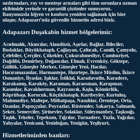
sızdırmaları, ray ve menteşe arızaları gibi tüm sorunlara uzman
ekibimizle yerinde ve garantili çözümler sunuyoruz.
Banyonuzda hijyen ve konforu yeniden sağlamak için bize
ulaşın; Adapazarı’nda güvenilir hizmetin adresi biziz.
Adapazarı Duşakabin hizmet bölgelerimiz:
Acıelmalık, Akıncılar, Alandüzü, Aşırlar, Bağlar, Bileciler,
Budaklar, Büyükhataplı, Çağlayan, Çaltıcak, Camili, Çamyolu,
Çelebiler, Çerçiler, Çökekler, Çukurahmediye, Cumhuriyet,
Dağdibi, Demirbey, Doğancılar, Elmalı, Evrenköy, Göktepe,
Güllük, Güneşler Merkez, Güneşler Yeni, Hacılar,
Hacıramazanlar, Harmantepe, Hızırtepe, İkizce Müslim, İkizce
Osmaniye, İlyaslar, Işıklar, İstiklal, Karadavutlu, Karadere,
Karakamış, Karaköy, Karaman, Karaosman, Karapınar,
Kasımlar, Kavaklıorman, Kayrancık, Kışla, Kömürlük,
Köprübaşı, Korucuk, Küçükhataplı, Kurtbeyler, Kurtuluş,
Mahmudiye, Maltepe, Mithatpaşa, Nasuhlar, Örentepe, Orta,
Ozanlar, Papuççular, Poyrazlar, Rüstemler, Sakarya, Salmanlı,
Şeker, Semerciler, Şirinevler, Solaklar, Süleymanbey, Taşkısığı,
Taşlık, Tekeler, Tepekum, Tığcılar, Turnadere, Tuzla, Yağcılar,
Yahyalar, Yenicami, Yenidoğan, Yenigün, Yeşilyurt,
Hizmetlerimizden bazıları: