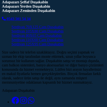
Adapazarı Şeffaf Duşakabin
Adapazarı Yerden Duşakabin
Adapazarı Zeminden Duşakabin
0543 501 54 34
Serdivan 70X125 Cam Duşakabin
Serdivan 105X80 Cam Duşakabin
Serdivan 80X65 Cam Duşakabin
Serdivan 110X60 Cam Duşakabin
Serdivan 125X95 Cam Duşakabin
Size sadece bir telefon uzaklıktayız. Doğru seçimi yapmak ve
uzman bir ekip tarafından monte ettirmek, uzun yıllar boyunca
sorunsuz bir kullanım sağlar. Duşakabin satışı ve montajı dışında,
cam balkon sistemleri, banyo aksesuarları ve diğer banyo çözümleri
konusunda da hizmet vermekteyiz. Lütfen bizi arayın hayallerinizi
en makul fiyatlarla hemen gerçekleştirelim. Birçok firmadan farklı
olarak, sadece ürün satışı ile değil, aynı zamanda müşteri
memnuniyetine odaklanan kapsamlı bir hizmet sunmaktayız.
Adapazarı Duşakabin