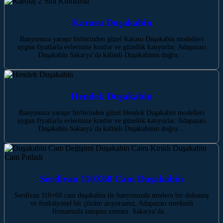
Karasu Duşakabin
Banyonuza yaraşır birbirinden güzel Karasu Duşakabin modelleri
uygun fiyatlarla evlerinize konfor ve güzellik katıyorlar. Adapazarı
Duşakabin Sakarya’da kaliteli Duşakabinin doğru…
Hendek Duşakabin
Banyonuza yaraşır birbirinden güzel Hendek Duşakabin modelleri
uygun fiyatlarla evlerinize konfor ve güzellik katıyorlar. Adapazarı
Duşakabin Sakarya’da kaliteli Duşakabinin doğru…
Serdivan 110X60 Cam Duşakabin
Serdivan 110×60 cam duşakabin ile banyonuzda modern bir dokunuş
ve fonksiyonel bir çözüm arıyorsanız, Adapazarı merkezli
firmamızla tanışma zamanı. Sakarya’da…