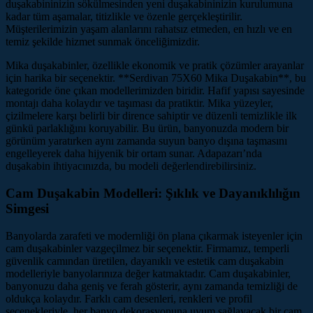
duşakabininizin sökülmesinden yeni duşakabininizin kurulumuna
kadar tüm aşamalar, titizlikle ve özenle gerçekleştirilir.
Müşterilerimizin yaşam alanlarını rahatsız etmeden, en hızlı ve en
temiz şekilde hizmet sunmak önceliğimizdir.
Mika duşakabinler, özellikle ekonomik ve pratik çözümler arayanlar
için harika bir seçenektir. **Serdivan 75X60 Mika Duşakabin**, bu
kategoride öne çıkan modellerimizden biridir. Hafif yapısı sayesinde
montajı daha kolaydır ve taşıması da pratiktir. Mika yüzeyler,
çizilmelere karşı belirli bir dirence sahiptir ve düzenli temizlikle ilk
günkü parlaklığını koruyabilir. Bu ürün, banyonuzda modern bir
görünüm yaratırken aynı zamanda suyun banyo dışına taşmasını
engelleyerek daha hijyenik bir ortam sunar. Adapazarı’nda
duşakabin ihtiyacınızda, bu modeli değerlendirebilirsiniz.
Cam Duşakabin Modelleri: Şıklık ve Dayanıklılığın
Simgesi
Banyolarda zarafeti ve modernliği ön plana çıkarmak isteyenler için
cam duşakabinler vazgeçilmez bir seçenektir. Firmamız, temperli
güvenlik camından üretilen, dayanıklı ve estetik cam duşakabin
modelleriyle banyolarınıza değer katmaktadır. Cam duşakabinler,
banyonuzu daha geniş ve ferah gösterir, aynı zamanda temizliği de
oldukça kolaydır. Farklı cam desenleri, renkleri ve profil
seçenekleriyle, her banyo dekorasyonuna uyum sağlayacak bir cam