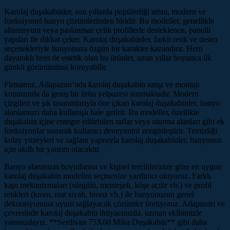
Karolaj duşakabinler, son yıllarda popülerliği artan, modern ve
fonksiyonel banyo çözümlerinden biridir. Bu modeller, genellikle
alüminyum veya paslanmaz çelik profillerle desteklenen, panelli
yapıları ile dikkat çeker. Karolaj duşakabinler, farklı renk ve desen
seçenekleriyle banyonuza özgün bir karakter kazandırır. Hem
dayanıklı hem de estetik olan bu ürünler, uzun yıllar boyunca ilk
günkü görünümünü koruyabilir.
Firmamız, Adapazarı’nda karolaj duşakabin satışı ve montajı
konusunda da geniş bir ürün yelpazesi sunmaktadır. Modern
çizgileri ve şık tasarımlarıyla öne çıkan karolaj duşakabinler, banyo
alanlarınızı daha kullanışlı hale getirir. Bu modeller, özellikle
duşakabin içine entegre edilebilen raflar veya oturma alanları gibi ek
fonksiyonlar sunarak kullanıcı deneyimini zenginleştirir. Temizliği
kolay yüzeyleri ve sağlam yapısıyla karolaj duşakabinler, banyonuz
için akıllı bir yatırım olacaktır.
Banyo alanınızın boyutlarına ve kişisel tercihlerinize göre en uygun
karolaj duşakabin modelini seçmenize yardımcı oluyoruz. Farklı
kapı mekanizmaları (sürgülü, menteşeli, köşe açılır vb.) ve profil
renkleri (krom, mat siyah, bronz vb.) ile banyonuzun genel
dekorasyonuna uyum sağlayacak çözümler üretiyoruz. Adapazarı ve
çevresinde karolaj duşakabin ihtiyacınızda, uzman ekibimizle
yanınızdayız. **Serdivan 75X60 Mika Duşakabin** gibi daha