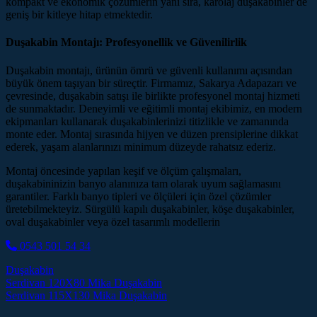
kompakt ve ekonomik çözümlerin yanı sıra, karolaj duşakabinler de
geniş bir kitleye hitap etmektedir.
Duşakabin Montajı: Profesyonellik ve Güvenilirlik
Duşakabin montajı, ürünün ömrü ve güvenli kullanımı açısından
büyük önem taşıyan bir süreçtir. Firmamız, Sakarya Adapazarı ve
çevresinde, duşakabin satışı ile birlikte profesyonel montaj hizmeti
de sunmaktadır. Deneyimli ve eğitimli montaj ekibimiz, en modern
ekipmanları kullanarak duşakabinlerinizi titizlikle ve zamanında
monte eder. Montaj sırasında hijyen ve düzen prensiplerine dikkat
ederek, yaşam alanlarınızı minimum düzeyde rahatsız ederiz.
Montaj öncesinde yapılan keşif ve ölçüm çalışmaları,
duşakabininizin banyo alanınıza tam olarak uyum sağlamasını
garantiler. Farklı banyo tipleri ve ölçüleri için özel çözümler
üretebilmekteyiz. Sürgülü kapılı duşakabinler, köşe duşakabinler,
oval duşakabinler veya özel tasarımlı modellerin
0543 501 54 34
Duşakabin
Post navigation
Serdivan 120X80 Mika Duşakabin
Serdivan 115X130 Mika Duşakabin