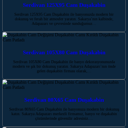
Serdivan 125X95 Cam Duşakabin
Serdivan 125X95 Cam Duşakabin ile banyonuzda modern bir
dokunuş ve ferah bir atmosfer yaratın. Sakarya’nın kalbinde,
Adapazarı ve çevresinde sunduğumuz…
Serdivan 105X80 Cam Duşakabin
Serdivan 105X80 Cam Duşakabin ile banyo dekorasyonunuzda
modern ve şık bir dokunuş yaratın. Sakarya Adapazarı’nın önde
gelen duşakabin firması olarak,…
Serdivan 80X65 Cam Duşakabin
Serdivan 80X65 Cam Duşakabin ile banyonuza modern bir dokunuş
katın. Sakarya Adapazarı merkezli firmamız, banyo ve duşakabin
çözümlerinde güvenilir adresiniz.…