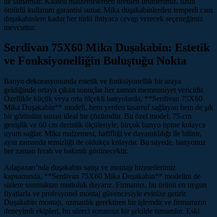
de tamamlar. Kaliteli malzemelerden üretilen ürünlerimiz, uzun
ömürlü kullanım garantisi sunar. Mika duşakabinlerden temperli cam
duşakabinlere kadar her türlü ihtiyaca cevap verecek seçeneğimiz
mevcuttur.
Serdivan 75X60 Mika Duşakabin: Estetik
ve Fonksiyonelliğin Buluştuğu Nokta
Banyo dekorasyonunda estetik ve fonksiyonellik bir araya
geldiğinde ortaya çıkan sonuçlar her zaman memnuniyet vericidir.
Özellikle küçük veya orta ölçekli banyolarda, **Serdivan 75X60
Mika Duşakabin** modeli, hem yerden tasarruf sağlayan hem de şık
bir görünüm sunan ideal bir çözümdür. Bu özel model, 75 cm
genişlik ve 60 cm derinlik ölçüleriyle, birçok banyo tipine kolayca
uyum sağlar. Mika malzemesi, hafifliği ve dayanıklılığı ile bilinir,
aynı zamanda temizliği de oldukça kolaydır. Bu sayede, banyonuz
her zaman ferah ve bakımlı görünecektir.
Adapazarı’nda duşakabin satışı ve montajı hizmetlerimiz
kapsamında, **Serdivan 75X60 Mika Duşakabin** modelini de
sizlere sunmaktan mutluluk duyarız. Firmamız, bu ürünü en uygun
fiyatlarla ve profesyonel montaj güvencesiyle evinize getirir.
Duşakabin montajı, uzmanlık gerektiren bir işlemdir ve firmamızın
deneyimli ekipleri, bu süreci sorunsuz bir şekilde tamamlar. Eski