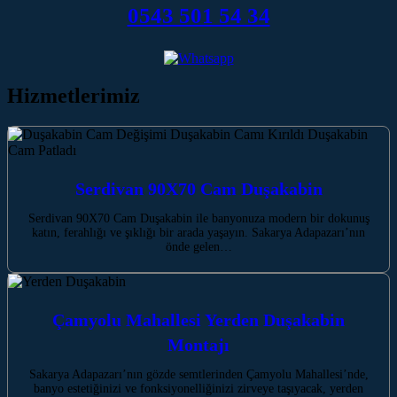
0543 501 54 34
Hizmetlerimiz
Serdivan 90X70 Cam Duşakabin
Serdivan 90X70 Cam Duşakabin ile banyonuza modern bir dokunuş
katın, ferahlığı ve şıklığı bir arada yaşayın. Sakarya Adapazarı’nın
önde gelen…
Çamyolu Mahallesi Yerden Duşakabin
Montajı
Sakarya Adapazarı’nın gözde semtlerinden Çamyolu Mahallesi’nde,
banyo estetiğinizi ve fonksiyonelliğinizi zirveye taşıyacak, yerden