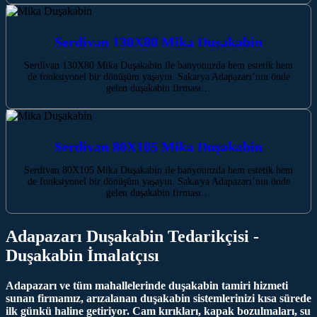
Serdivan 130X80 Mika Duşakabin
Serdivan 130X80 Mika Duşakabin ile banyonuzda hem estetik hem
de fonksiyonel bir dönüşüm yaşayın. Sakarya Adapazarı’nın önde
gelen duşakabin firması…
Serdivan 80X105 Mika Duşakabin
Serdivan 80X105 Mika Duşakabin ile banyonuzda hem estetik hem
de fonksiyonel bir dönüşüm yaşayın. Sakarya Adapazarı’nın önde
gelen duşakabin firması…
Adapazarı Duşakabin Tedarikçisi -
Duşakabin İmalatçısı
Adapazarı ve tüm mahallelerinde duşakabin tamiri hizmeti
sunan firmamız, arızalanan duşakabin sistemlerinizi kısa sürede
ilk günkü haline getiriyor. Cam kırıkları, kapak bozulmaları, su