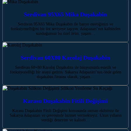
Serdivan 95X65 Mika Duşakabin
Serdivan 95X65 Mika Duşakabin ile banyo estetiğinizi ve
fonksiyonelliğini bir üst seviyeye taşıyın. Adapazarı’nın kalbinden
sunduğumuz bu özel ürün, yaşam…
Serdivan 60X80 Karolaj Duşakabin
Serdivan 60×80 Karolaj Duşakabin ile banyonuzda estetik ve
fonksiyonelliği bir araya getirin. Sakarya Adapazarı’nın önde gelen
duşakabin firması olarak, yaşam…
Karasu Duşakabin Fitili Değişimi
Karasu Duşakabin Fitili Değişimi konusunda uzman ekibimiz ile
Sakarya Adapazarı ve çevresinde hizmet vermekteyiz. Uzun yılların
verdiği deneyim ve kaliteli…