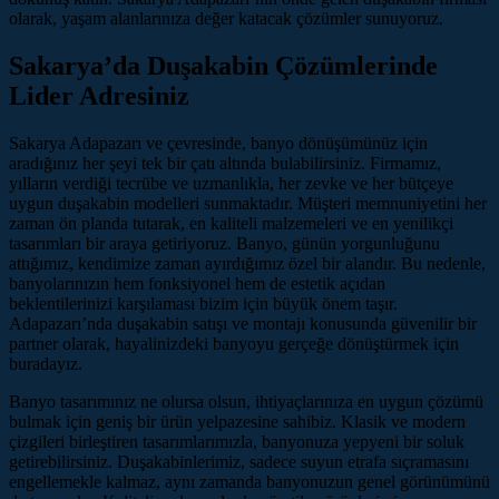
olarak, yaşam alanlarınıza değer katacak çözümler sunuyoruz.
Sakarya’da Duşakabin Çözümlerinde
Lider Adresiniz
Sakarya Adapazarı ve çevresinde, banyo dönüşümünüz için
aradığınız her şeyi tek bir çatı altında bulabilirsiniz. Firmamız,
yılların verdiği tecrübe ve uzmanlıkla, her zevke ve her bütçeye
uygun duşakabin modelleri sunmaktadır. Müşteri memnuniyetini her
zaman ön planda tutarak, en kaliteli malzemeleri ve en yenilikçi
tasarımları bir araya getiriyoruz. Banyo, günün yorgunluğunu
attığımız, kendimize zaman ayırdığımız özel bir alandır. Bu nedenle,
banyolarınızın hem fonksiyonel hem de estetik açıdan
beklentilerinizi karşılaması bizim için büyük önem taşır.
Adapazarı’nda duşakabin satışı ve montajı konusunda güvenilir bir
partner olarak, hayalinizdeki banyoyu gerçeğe dönüştürmek için
buradayız.
Banyo tasarımınız ne olursa olsun, ihtiyaçlarınıza en uygun çözümü
bulmak için geniş bir ürün yelpazesine sahibiz. Klasik ve modern
çizgileri birleştiren tasarımlarımızla, banyonuza yepyeni bir soluk
getirebilirsiniz. Duşakabinlerimiz, sadece suyun etrafa sıçramasını
engellemekle kalmaz, aynı zamanda banyonuzun genel görünümünü