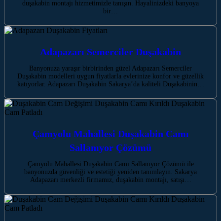
duşakabin montajı hizmetimizle tanışın. Hayalinizdeki banyoya
bir…
Adapazarı Semerciler Duşakabin
Banyonuza yaraşır birbirinden güzel Adapazarı Semerciler
Duşakabin modelleri uygun fiyatlarla evlerinize konfor ve güzellik
katıyorlar. Adapazarı Duşakabin Sakarya’da kaliteli Duşakabinin…
Çamyolu Mahallesi Duşakabin Camı
Sallanıyor Çözümü
Çamyolu Mahallesi Duşakabin Camı Sallanıyor Çözümü ile
banyonuzda güvenliği ve estetiği yeniden tanımlayın. Sakarya
Adapazarı merkezli firmamız, duşakabin montajı, satışı…