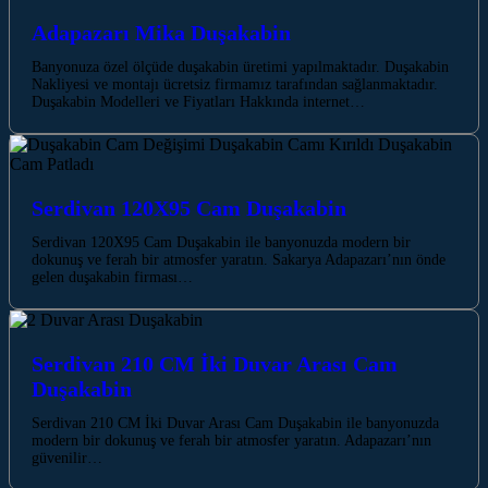
Adapazarı Mika Duşakabin
Banyonuza özel ölçüde duşakabin üretimi yapılmaktadır. Duşakabin
Nakliyesi ve montajı ücretsiz firmamız tarafından sağlanmaktadır.
Duşakabin Modelleri ve Fiyatları Hakkında internet…
Serdivan 120X95 Cam Duşakabin
Serdivan 120X95 Cam Duşakabin ile banyonuzda modern bir
dokunuş ve ferah bir atmosfer yaratın. Sakarya Adapazarı’nın önde
gelen duşakabin firması…
Serdivan 210 CM İki Duvar Arası Cam
Duşakabin
Serdivan 210 CM İki Duvar Arası Cam Duşakabin ile banyonuzda
modern bir dokunuş ve ferah bir atmosfer yaratın. Adapazarı’nın
güvenilir…