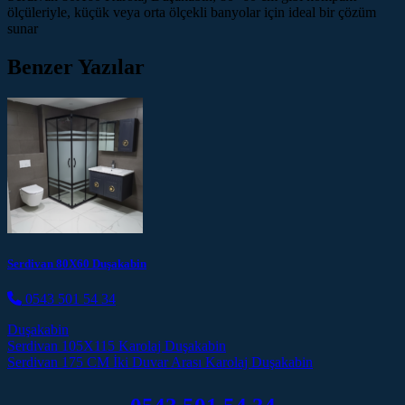
ölçüleriyle, küçük veya orta ölçekli banyolar için ideal bir çözüm
sunar
Benzer Yazılar
Serdivan 80X60 Duşakabin
0543 501 54 34
Duşakabin
Post navigation
Serdivan 105X115 Karolaj Duşakabin
Serdivan 175 CM İki Duvar Arası Karolaj Duşakabin