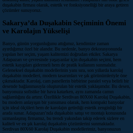
duşakabin firması olarak, estetik ve fonksiyonelliği bir araya getiren
çözümler sunuyoruz.
Sakarya’da Duşakabin Seçiminin Önemi
ve Karolajın Yükselişi
Banyo, günün yorgunluğunu attığımız, kendimize zaman
ayırdığımız özel bir alandır. Bu nedenle, banyo dekorasyonunda
yapılan her seçim, yaşam kalitemizi doğrudan etkiler. Sakarya
Adapazarı ve çevresinde yaşayanlar için duşakabin seçimi, hem
estetik kaygıları gidermeli hem de pratik kullanım sunmalıdır.
Geleneksel duşakabin modellerinin yanı sıra, son yıllarda karolaj
duşakabin modelleri, modern tasarımları ve şık görünümleriyle öne
çıkmaktadır. Karolaj, cam panellerin birbirine paralel veya belirli bir
desende bağlanmasıyla oluşturulan bir estetik yaklaşımdır. Bu desen,
banyonuza sofistike bir hava katarken, aynı zamanda camın
sağlamlığını da artırır. Özellikle Serdivan 80X60 Karolaj Duşakabin,
bu modern anlayışın bir yansıması olarak, hem kompakt banyolar
için ideal ölçüleri hem de karolajın getirdiği estetik zenginliği bir
arada sunar. Adapazarı’nda duşakabin satışı ve montajı konusunda
uzmanlaşmış firmamız, bu trendi yakından takip ederek sizlere en
kaliteli ve en şık karolaj duşakabin çözümlerini sunmaktadır.
Serdivan 80X60 Karolaj Duşakabin modellerimiz, banyonuzun