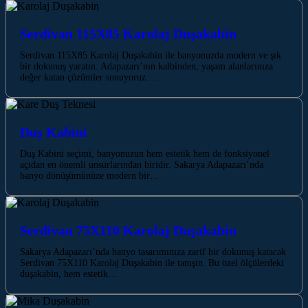
Serdivan 115X85 Karolaj Duşakabin
Serdivan 115X85 Karolaj Duşakabin ile banyonuzda modern ve şık
bir dokunuş yaratın. Adapazarı’nın kalbinden, yaşam alanlarınıza
değer katan çözümler sunuyoruz.…
Duş Kabini
Duş Kabini seçimi, banyonuzun hem estetik hem de fonksiyonel
açıdan en önemli unsurlarından biridir. Sakarya Adapazarı’nda
banyo dönüşümünüze modern bir…
Serdivan 75X110 Karolaj Duşakabin
Sakarya Adapazarı’nda banyo tasarımınıza zarif bir dokunuş katacak
Serdivan 75X110 Karolaj Duşakabin ile tanışın. Bu özel ölçülerdeki
duşakabin, hem estetik…