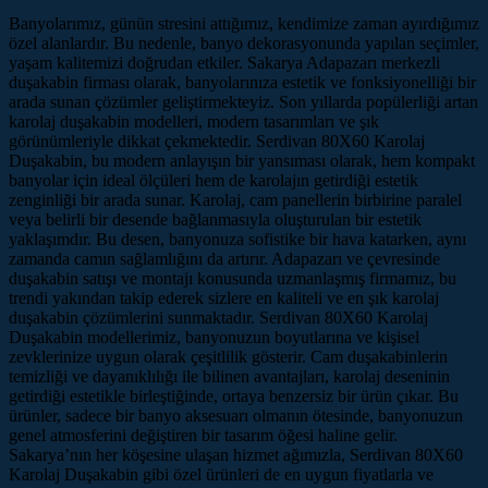
Banyolarımız, günün stresini attığımız, kendimize zaman ayırdığımız
özel alanlardır. Bu nedenle, banyo dekorasyonunda yapılan seçimler,
yaşam kalitemizi doğrudan etkiler. Sakarya Adapazarı merkezli
duşakabin firması olarak, banyolarınıza estetik ve fonksiyonelliği bir
arada sunan çözümler geliştirmekteyiz. Son yıllarda popülerliği artan
karolaj duşakabin modelleri, modern tasarımları ve şık
görünümleriyle dikkat çekmektedir. Serdivan 80X60 Karolaj
Duşakabin, bu modern anlayışın bir yansıması olarak, hem kompakt
banyolar için ideal ölçüleri hem de karolajın getirdiği estetik
zenginliği bir arada sunar. Karolaj, cam panellerin birbirine paralel
veya belirli bir desende bağlanmasıyla oluşturulan bir estetik
yaklaşımdır. Bu desen, banyonuza sofistike bir hava katarken, aynı
zamanda camın sağlamlığını da artırır. Adapazarı ve çevresinde
duşakabin satışı ve montajı konusunda uzmanlaşmış firmamız, bu
trendi yakından takip ederek sizlere en kaliteli ve en şık karolaj
duşakabin çözümlerini sunmaktadır. Serdivan 80X60 Karolaj
Duşakabin modellerimiz, banyonuzun boyutlarına ve kişisel
zevklerinize uygun olarak çeşitlilik gösterir. Cam duşakabinlerin
temizliği ve dayanıklılığı ile bilinen avantajları, karolaj deseninin
getirdiği estetikle birleştiğinde, ortaya benzersiz bir ürün çıkar. Bu
ürünler, sadece bir banyo aksesuarı olmanın ötesinde, banyonuzun
genel atmosferini değiştiren bir tasarım öğesi haline gelir.
Sakarya’nın her köşesine ulaşan hizmet ağımızla, Serdivan 80X60
Karolaj Duşakabin gibi özel ürünleri de en uygun fiyatlarla ve