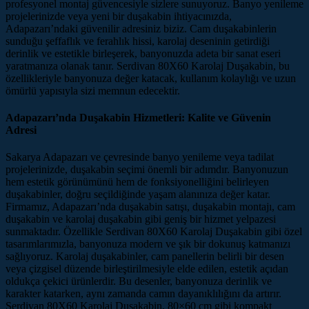
profesyonel montaj güvencesiyle sizlere sunuyoruz. Banyo yenileme
projelerinizde veya yeni bir duşakabin ihtiyacınızda,
Adapazarı’ndaki güvenilir adresiniz biziz. Cam duşakabinlerin
sunduğu şeffaflık ve ferahlık hissi, karolaj deseninin getirdiği
derinlik ve estetikle birleşerek, banyonuzda adeta bir sanat eseri
yaratmanıza olanak tanır. Serdivan 80X60 Karolaj Duşakabin, bu
özellikleriyle banyonuza değer katacak, kullanım kolaylığı ve uzun
ömürlü yapısıyla sizi memnun edecektir.
Adapazarı’nda Duşakabin Hizmetleri: Kalite ve Güvenin
Adresi
Sakarya Adapazarı ve çevresinde banyo yenileme veya tadilat
projelerinizde, duşakabin seçimi önemli bir adımdır. Banyonuzun
hem estetik görünümünü hem de fonksiyonelliğini belirleyen
duşakabinler, doğru seçildiğinde yaşam alanınıza değer katar.
Firmamız, Adapazarı’nda duşakabin satışı, duşakabin montajı, cam
duşakabin ve karolaj duşakabin gibi geniş bir hizmet yelpazesi
sunmaktadır. Özellikle Serdivan 80X60 Karolaj Duşakabin gibi özel
tasarımlarımızla, banyonuza modern ve şık bir dokunuş katmanızı
sağlıyoruz. Karolaj duşakabinler, cam panellerin belirli bir desen
veya çizgisel düzende birleştirilmesiyle elde edilen, estetik açıdan
oldukça çekici ürünlerdir. Bu desenler, banyonuza derinlik ve
karakter katarken, aynı zamanda camın dayanıklılığını da artırır.
Serdivan 80X60 Karolaj Duşakabin, 80×60 cm gibi kompakt