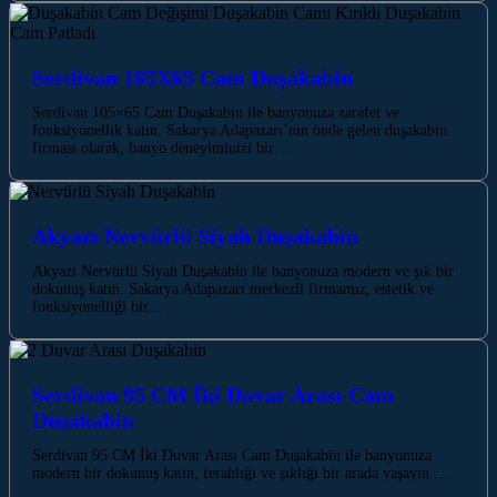
Serdivan 105X65 Cam Duşakabin
Serdivan 105×65 Cam Duşakabin ile banyonuza zarafet ve
fonksiyonellik katın. Sakarya Adapazarı’nın önde gelen duşakabin
firması olarak, banyo deneyiminizi bir…
Akyazı Nervürlü Siyah Duşakabin
Akyazı Nervürlü Siyah Duşakabin ile banyonuza modern ve şık bir
dokunuş katın. Sakarya Adapazarı merkezli firmamız, estetik ve
fonksiyonelliği bir…
Serdivan 95 CM İki Duvar Arası Cam
Duşakabin
Serdivan 95 CM İki Duvar Arası Cam Duşakabin ile banyonuza
modern bir dokunuş katın, ferahlığı ve şıklığı bir arada yaşayın.…