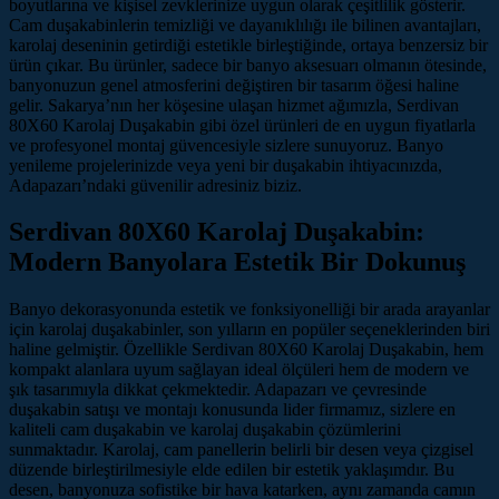
boyutlarına ve kişisel zevklerinize uygun olarak çeşitlilik gösterir.
Cam duşakabinlerin temizliği ve dayanıklılığı ile bilinen avantajları,
karolaj deseninin getirdiği estetikle birleştiğinde, ortaya benzersiz bir
ürün çıkar. Bu ürünler, sadece bir banyo aksesuarı olmanın ötesinde,
banyonuzun genel atmosferini değiştiren bir tasarım öğesi haline
gelir. Sakarya’nın her köşesine ulaşan hizmet ağımızla, Serdivan
80X60 Karolaj Duşakabin gibi özel ürünleri de en uygun fiyatlarla
ve profesyonel montaj güvencesiyle sizlere sunuyoruz. Banyo
yenileme projelerinizde veya yeni bir duşakabin ihtiyacınızda,
Adapazarı’ndaki güvenilir adresiniz biziz.
Serdivan 80X60 Karolaj Duşakabin:
Modern Banyolara Estetik Bir Dokunuş
Banyo dekorasyonunda estetik ve fonksiyonelliği bir arada arayanlar
için karolaj duşakabinler, son yılların en popüler seçeneklerinden biri
haline gelmiştir. Özellikle Serdivan 80X60 Karolaj Duşakabin, hem
kompakt alanlara uyum sağlayan ideal ölçüleri hem de modern ve
şık tasarımıyla dikkat çekmektedir. Adapazarı ve çevresinde
duşakabin satışı ve montajı konusunda lider firmamız, sizlere en
kaliteli cam duşakabin ve karolaj duşakabin çözümlerini
sunmaktadır. Karolaj, cam panellerin belirli bir desen veya çizgisel
düzende birleştirilmesiyle elde edilen bir estetik yaklaşımdır. Bu
desen, banyonuza sofistike bir hava katarken, aynı zamanda camın