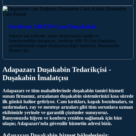
Serdivan 100X70 Cam Duşakabin
Sakarya’nın kalbinde, banyo deneyiminizi estetik ve
fonksiyonellikle buluşturan, Serdivan 100×70 Cam Duşakabin
çözümlerimizle yaşam alanlarınıza değer katıyoruz. Banyonuzda
Modern Bir…
Adapazarı Duşakabin Tedarikçisi -
Duşakabin İmalatçısı
Adapazarı ve tüm mahallelerinde duşakabin tamiri hizmeti
sunan firmamız, arızalanan duşakabin sistemlerinizi kısa sürede
ilk günkü haline getiriyor. Cam kırıkları, kapak bozulmaları, su
sızdırmaları, ray ve menteşe arızaları gibi tüm sorunlara uzman
ekibimizle yerinde ve garantili çözümler sunuyoruz.
Banyonuzda hijyen ve konforu yeniden sağlamak için bize
ulaşın; Adapazarı’nda güvenilir hizmetin adresi biziz.
Adapazarı Duşakabin hizmet bölgelerimiz: