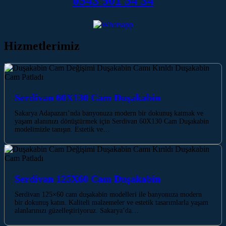
0543 501 54 34
Hizmetlerimiz
Serdivan 60X130 Cam Duşakabin
Sakarya Adapazarı’nda banyonuza modern bir dokunuş katmak ve
yaşam alanınızı dönüştürmek için Serdivan 60X130 Cam Duşakabin
modelimizle tanışın. Estetik ve…
Serdivan 125X60 Cam Duşakabin
Serdivan 125×60 cam duşakabin modelleri ile banyonuza modern
bir dokunuş katın. Kaliteli malzemeler ve estetik tasarımlarla yaşam
alanlarınızı güzelleştiriyoruz. Sakarya’da…