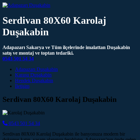
Serdivan 80X60 Karolaj
Duşakabin
Adapazarı Sakarya ve Tüm ilçelerinde imalattan Duşakabin
satış ve montaj ve toptan tedariki.
0543 501 54 34
Main Navigation
Adapazarı Duşakabin
Karasu Duşakabin
Hendek Duşakabin
İletişim
Serdivan 80X60 Karolaj Duşakabin
0543 501 54 34
Serdivan 80X60 Karolaj Duşakabin ile banyonuza modern bir
dokunuş katın, yaşam alanınızı ferahlatın. Adapazarı’nın önde gelen