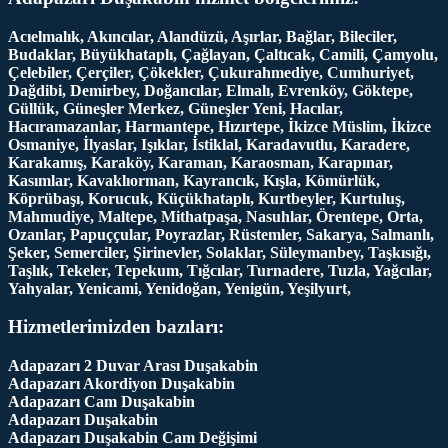
Acıelmalık, Akıncılar, Alandüzü, Aşırlar, Bağlar, Bileciler,
Budaklar, Büyükhataplı, Çağlayan, Çaltıcak, Camili, Çamyolu,
Çelebiler, Çerçiler, Çökekler, Çukurahmediye, Cumhuriyet,
Dağdibi, Demirbey, Doğancılar, Elmalı, Evrenköy, Göktepe,
Güllük, Güneşler Merkez, Güneşler Yeni, Hacılar,
Hacıramazanlar, Harmantepe, Hızırtepe, İkizce Müslim, İkizce
Osmaniye, İlyaslar, Işıklar, İstiklal, Karadavutlu, Karadere,
Karakamış, Karaköy, Karaman, Karaosman, Karapınar,
Kasımlar, Kavaklıorman, Kayrancık, Kışla, Kömürlük,
Köprübaşı, Korucuk, Küçükhataplı, Kurtbeyler, Kurtuluş,
Mahmudiye, Maltepe, Mithatpaşa, Nasuhlar, Örentepe, Orta,
Ozanlar, Papuççular, Poyrazlar, Rüstemler, Sakarya, Salmanlı,
Şeker, Semerciler, Şirinevler, Solaklar, Süleymanbey, Taşkısığı,
Taşlık, Tekeler, Tepekum, Tığcılar, Turnadere, Tuzla, Yağcılar,
Yahyalar, Yenicami, Yenidoğan, Yenigün, Yeşilyurt,
Hizmetlerimizden bazıları:
Adapazarı 2 Duvar Arası Duşakabin
Adapazarı Akordiyon Duşakabin
Adapazarı Cam Duşakabin
Adapazarı Duşakabin
Adapazarı Duşakabin Cam Değişimi