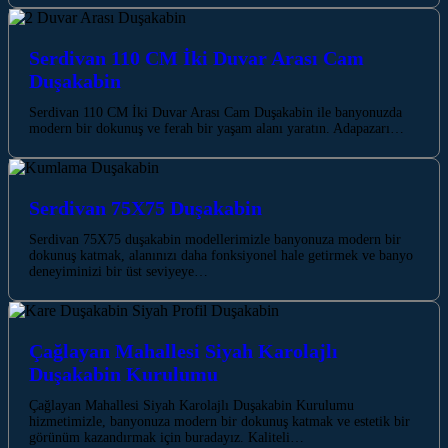
Serdivan 110 CM İki Duvar Arası Cam
Duşakabin
Serdivan 110 CM İki Duvar Arası Cam Duşakabin ile banyonuzda
modern bir dokunuş ve ferah bir yaşam alanı yaratın. Adapazarı…
Serdivan 75X75 Duşakabin
Serdivan 75X75 duşakabin modellerimizle banyonuza modern bir
dokunuş katmak, alanınızı daha fonksiyonel hale getirmek ve banyo
deneyiminizi bir üst seviyeye…
Çağlayan Mahallesi Siyah Karolajlı
Duşakabin Kurulumu
Çağlayan Mahallesi Siyah Karolajlı Duşakabin Kurulumu
hizmetimizle, banyonuza modern bir dokunuş katmak ve estetik bir
görünüm kazandırmak için buradayız. Kaliteli…