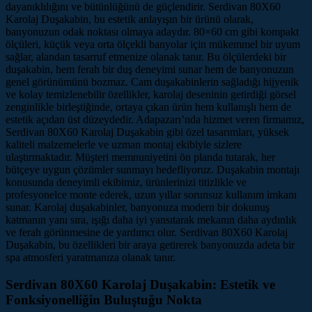
dayanıklılığını ve bütünlüğünü de güçlendirir. Serdivan 80X60
Karolaj Duşakabin, bu estetik anlayışın bir ürünü olarak,
banyonuzun odak noktası olmaya adaydır. 80×60 cm gibi kompakt
ölçüleri, küçük veya orta ölçekli banyolar için mükemmel bir uyum
sağlar, alandan tasarruf etmenize olanak tanır. Bu ölçülerdeki bir
duşakabin, hem ferah bir duş deneyimi sunar hem de banyonuzun
genel görünümünü bozmaz. Cam duşakabinlerin sağladığı hijyenik
ve kolay temizlenebilir özellikler, karolaj deseninin getirdiği görsel
zenginlikle birleştiğinde, ortaya çıkan ürün hem kullanışlı hem de
estetik açıdan üst düzeydedir. Adapazarı’nda hizmet veren firmamız,
Serdivan 80X60 Karolaj Duşakabin gibi özel tasarımları, yüksek
kaliteli malzemelerle ve uzman montaj ekibiyle sizlere
ulaştırmaktadır. Müşteri memnuniyetini ön planda tutarak, her
bütçeye uygun çözümler sunmayı hedefliyoruz. Duşakabin montajı
konusunda deneyimli ekibimiz, ürünlerinizi titizlikle ve
profesyonelce monte ederek, uzun yıllar sorunsuz kullanım imkanı
sunar. Karolaj duşakabinler, banyonuza modern bir dokunuş
katmanın yanı sıra, ışığı daha iyi yansıtarak mekanın daha aydınlık
ve ferah görünmesine de yardımcı olur. Serdivan 80X60 Karolaj
Duşakabin, bu özellikleri bir araya getirerek banyonuzda adeta bir
spa atmosferi yaratmanıza olanak tanır.
Serdivan 80X60 Karolaj Duşakabin: Estetik ve
Fonksiyonelliğin Buluştuğu Nokta