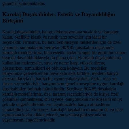
garantisi sunulmaktadır.
Karolaj Duşakabinler: Estetik ve Dayanıklılığın
Birleşimi
Karolaj duşakabinler, banyo dekorasyonuna sıcaklık ve karakter
katan, özellikle klasik ve rustik tarzı sevenler için ideal bir
seçenektir. Firmamız, bu tarzı benimseyen müşterileri için de özel
çözümler sunmaktadır. Serdivan 80X85 duşakabin ölçüsünde
karolajlı modellerimiz, hem estetik açıdan zengin bir görünüm sunar
hem de dayanıklılıklarıyla ön plana çıkar. Karolajlı duşakabinlerde
kullanılan malzemeler, suya ve neme karşı yüksek direnç
gösterirken, temizlikleri de oldukça kolaydır. Bu modeller,
banyonuza geleneksel bir hava katmakla birlikte, modern banyo
aksesuarlarıyla da harika bir uyum yakalayabilir. Farklı renk ve
desen seçenekleriyle, banyonuzun genel konseptine uygun karolajlı
duşakabinleri bulmak mümkündür. Serdivan 80X85 duşakabin
karolajlı modellerimiz, özel tasarım seçenekleriyle de kişiye özel
çözümler sunmaktadır. Bu sayede, banyonuzun her köşesini en iyi
şekilde değerlendirebilir ve hayalinizdeki banyo atmosferini
yaratabilirsiniz. Firmamız, karolajlı duşakabin montajını da en ince
ayrıntısına kadar dikkat ederek, su sızıntısı gibi sorunların
yaşanmasını engellemektedir.