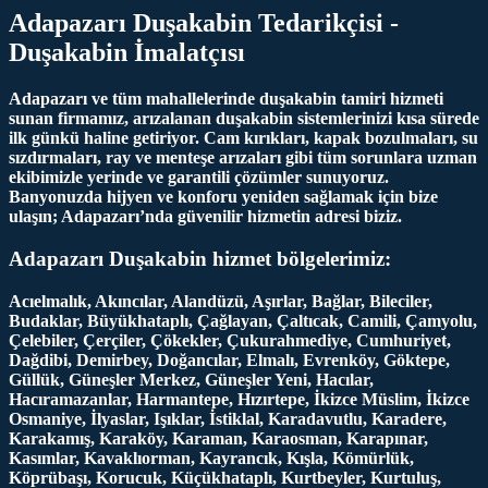
Adapazarı Duşakabin Tedarikçisi -
Duşakabin İmalatçısı
Adapazarı ve tüm mahallelerinde duşakabin tamiri hizmeti
sunan firmamız, arızalanan duşakabin sistemlerinizi kısa sürede
ilk günkü haline getiriyor. Cam kırıkları, kapak bozulmaları, su
sızdırmaları, ray ve menteşe arızaları gibi tüm sorunlara uzman
ekibimizle yerinde ve garantili çözümler sunuyoruz.
Banyonuzda hijyen ve konforu yeniden sağlamak için bize
ulaşın; Adapazarı’nda güvenilir hizmetin adresi biziz.
Adapazarı Duşakabin hizmet bölgelerimiz:
Acıelmalık, Akıncılar, Alandüzü, Aşırlar, Bağlar, Bileciler,
Budaklar, Büyükhataplı, Çağlayan, Çaltıcak, Camili, Çamyolu,
Çelebiler, Çerçiler, Çökekler, Çukurahmediye, Cumhuriyet,
Dağdibi, Demirbey, Doğancılar, Elmalı, Evrenköy, Göktepe,
Güllük, Güneşler Merkez, Güneşler Yeni, Hacılar,
Hacıramazanlar, Harmantepe, Hızırtepe, İkizce Müslim, İkizce
Osmaniye, İlyaslar, Işıklar, İstiklal, Karadavutlu, Karadere,
Karakamış, Karaköy, Karaman, Karaosman, Karapınar,
Kasımlar, Kavaklıorman, Kayrancık, Kışla, Kömürlük,
Köprübaşı, Korucuk, Küçükhataplı, Kurtbeyler, Kurtuluş,