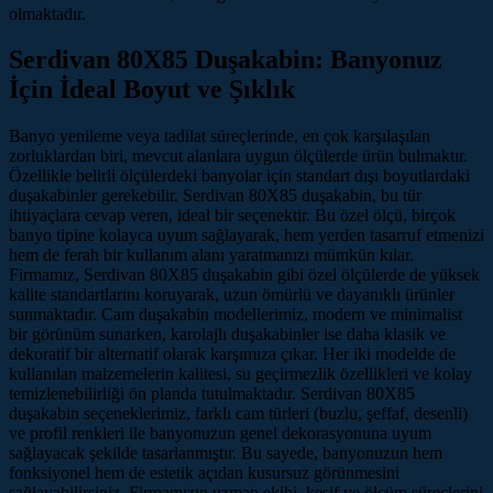
olmaktadır.
Serdivan 80X85 Duşakabin: Banyonuz
İçin İdeal Boyut ve Şıklık
Banyo yenileme veya tadilat süreçlerinde, en çok karşılaşılan
zorluklardan biri, mevcut alanlara uygun ölçülerde ürün bulmaktır.
Özellikle belirli ölçülerdeki banyolar için standart dışı boyutlardaki
duşakabinler gerekebilir. Serdivan 80X85 duşakabin, bu tür
ihtiyaçlara cevap veren, ideal bir seçenektir. Bu özel ölçü, birçok
banyo tipine kolayca uyum sağlayarak, hem yerden tasarruf etmenizi
hem de ferah bir kullanım alanı yaratmanızı mümkün kılar.
Firmamız, Serdivan 80X85 duşakabin gibi özel ölçülerde de yüksek
kalite standartlarını koruyarak, uzun ömürlü ve dayanıklı ürünler
sunmaktadır. Cam duşakabin modellerimiz, modern ve minimalist
bir görünüm sunarken, karolajlı duşakabinler ise daha klasik ve
dekoratif bir alternatif olarak karşımıza çıkar. Her iki modelde de
kullanılan malzemelerin kalitesi, su geçirmezlik özellikleri ve kolay
temizlenebilirliği ön planda tutulmaktadır. Serdivan 80X85
duşakabin seçeneklerimiz, farklı cam türleri (buzlu, şeffaf, desenli)
ve profil renkleri ile banyonuzun genel dekorasyonuna uyum
sağlayacak şekilde tasarlanmıştır. Bu sayede, banyonuzun hem
fonksiyonel hem de estetik açıdan kusursuz görünmesini
sağlayabilirsiniz. Firmamızın uzman ekibi, keşif ve ölçüm süreçlerini