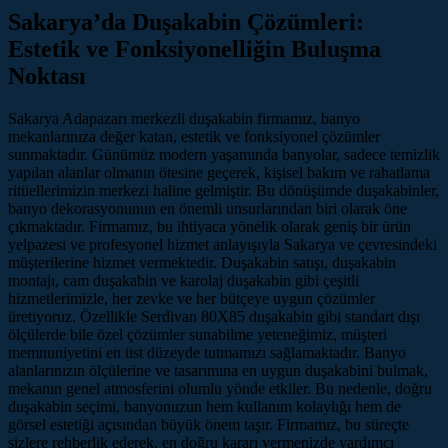
Sakarya’da Duşakabin Çözümleri:
Estetik ve Fonksiyonelliğin Buluşma
Noktası
Sakarya Adapazarı merkezli duşakabin firmamız, banyo
mekanlarınıza değer katan, estetik ve fonksiyonel çözümler
sunmaktadır. Günümüz modern yaşamında banyolar, sadece temizlik
yapılan alanlar olmanın ötesine geçerek, kişisel bakım ve rahatlama
ritüellerimizin merkezi haline gelmiştir. Bu dönüşümde duşakabinler,
banyo dekorasyonunun en önemli unsurlarından biri olarak öne
çıkmaktadır. Firmamız, bu ihtiyaca yönelik olarak geniş bir ürün
yelpazesi ve profesyonel hizmet anlayışıyla Sakarya ve çevresindeki
müşterilerine hizmet vermektedir. Duşakabin satışı, duşakabin
montajı, cam duşakabin ve karolaj duşakabin gibi çeşitli
hizmetlerimizle, her zevke ve her bütçeye uygun çözümler
üretiyoruz. Özellikle Serdivan 80X85 duşakabin gibi standart dışı
ölçülerde bile özel çözümler sunabilme yeteneğimiz, müşteri
memnuniyetini en üst düzeyde tutmamızı sağlamaktadır. Banyo
alanlarınızın ölçülerine ve tasarımına en uygun duşakabini bulmak,
mekanın genel atmosferini olumlu yönde etkiler. Bu nedenle, doğru
duşakabin seçimi, banyonuzun hem kullanım kolaylığı hem de
görsel estetiği açısından büyük önem taşır. Firmamız, bu süreçte
sizlere rehberlik ederek, en doğru kararı vermenizde yardımcı