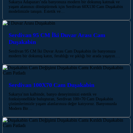
Sakarya Adapazarı’nda banyonuza modern bir dokunuş katmak ve
yaşam alanınızı dönüştürmek için Serdivan 60X130 Cam Duşakabin
modelimizle tanışın. Estetik ve…
Serdivan 95 CM İki Duvar Arası Cam
Duşakabin
Serdivan 95 CM İki Duvar Arası Cam Duşakabin ile banyonuza
modern bir dokunuş katın, ferahlığı ve şıklığı bir arada yaşayın.…
Serdivan 100X70 Cam Duşakabin
Sakarya’nın kalbinde, banyo deneyiminizi estetik ve
fonksiyonellikle buluşturan, Serdivan 100×70 Cam Duşakabin
çözümlerimizle yaşam alanlarınıza değer katıyoruz. Banyonuzda
Modern Bir…