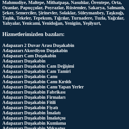
Mahmudiye, Maltepe, Mithatpaşa, Nasuhlar, Örentepe, Orta,
Ozanlar, Papuççular, Poyrazlar, Rüstemler, Sakarya, Salmanlı,
Şeker, Semerciler, Şirinevler, Solaklar, Süleymanbey, Taşkısığı,
Taşlık, Tekeler, Tepekum, Tığcılar, Turnadere, Tuzla, Yağcılar,
Yahyalar, Yenicami, Yenidoğan, Yenigün, Yeşilyurt,
Hizmetlerimizden bazıları:
Adapazarı 2 Duvar Arası Duşakabin
Adapazarı Akordiyon Duşakabin
Adapazarı Cam Duşakabin
Adapazarı Duşakabin
Adapazarı Duşakabin Cam Değişimi
Adapazarı Duşakabin Cam Tamiri
Adapazarı Duşakabin Camı
Adapazarı Duşakabin Camı Kırıldı
Adapazarı Duşakabin Camı Yapan Yerler
Adapazarı Duşakabin Fabrikası
Adapazarı Duşakabin Firmaları
Adapazarı Duşakabin Fitili
Adapazarı Duşakabin Fiyatı
Adapazarı Duşakabin İmalatı
Adapazarı Duşakabin İmalatçısı
Adapazarı Duşakabin Kumlama
Adapazarı Duşakabin Mıknatısı