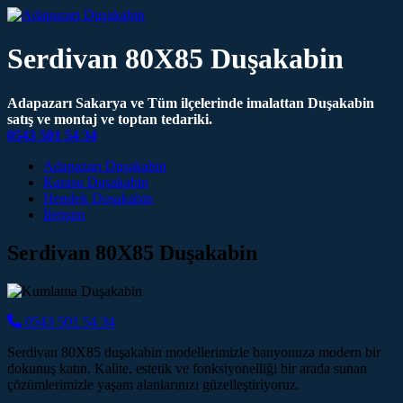
Serdivan 80X85 Duşakabin
Adapazarı Sakarya ve Tüm ilçelerinde imalattan Duşakabin
satış ve montaj ve toptan tedariki.
0543 501 54 34
Main Navigation
Adapazarı Duşakabin
Karasu Duşakabin
Hendek Duşakabin
İletişim
Serdivan 80X85 Duşakabin
0543 501 54 34
Serdivan 80X85 duşakabin modellerimizle banyonuza modern bir
dokunuş katın. Kalite, estetik ve fonksiyonelliği bir arada sunan
çözümlerimizle yaşam alanlarınızı güzelleştiriyoruz.