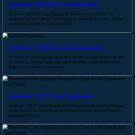
Serdivan 130X100 Cam Duşakabin
Serdivan 130X100 Cam Duşakabin ile banyo keyfinizi bir üst
seviyeye taşıyın. Sakarya’nın Adapazarı merkezli firmamız, yaşam
alanlarınıza estetik ve fonksiyonellik…
Serdivan 115X85 Karolaj Duşakabin
Serdivan 115X85 Karolaj Duşakabin ile banyonuzda modern ve şık
bir dokunuş yaratın. Adapazarı’nın kalbinden, yaşam alanlarınıza
değer katan çözümler sunuyoruz.…
Serdivan 75X75 Cam Duşakabin
Serdivan 75X75 Cam Duşakabin ile banyonuza modern bir dokunuş
katın. Kaliteli malzemeler ve profesyonel montaj ile uzun ömürlü
kullanım sağlayın.…