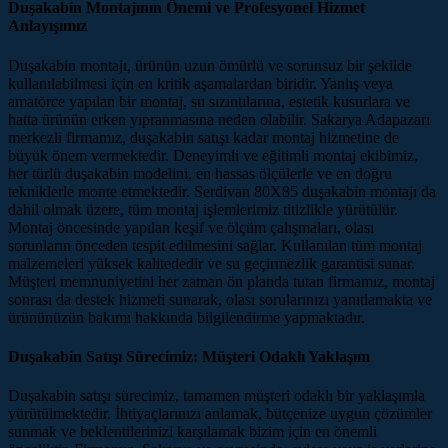
Duşakabin Montajının Önemi ve Profesyonel Hizmet
Anlayışımız
Duşakabin montajı, ürünün uzun ömürlü ve sorunsuz bir şekilde
kullanılabilmesi için en kritik aşamalardan biridir. Yanlış veya
amatörce yapılan bir montaj, su sızıntılarına, estetik kusurlara ve
hatta ürünün erken yıpranmasına neden olabilir. Sakarya Adapazarı
merkezli firmamız, duşakabin satışı kadar montaj hizmetine de
büyük önem vermektedir. Deneyimli ve eğitimli montaj ekibimiz,
her türlü duşakabin modelini, en hassas ölçülerle ve en doğru
tekniklerle monte etmektedir. Serdivan 80X85 duşakabin montajı da
dahil olmak üzere, tüm montaj işlemlerimiz titizlikle yürütülür.
Montaj öncesinde yapılan keşif ve ölçüm çalışmaları, olası
sorunların önceden tespit edilmesini sağlar. Kullanılan tüm montaj
malzemeleri yüksek kalitededir ve su geçirmezlik garantisi sunar.
Müşteri memnuniyetini her zaman ön planda tutan firmamız, montaj
sonrası da destek hizmeti sunarak, olası sorularınızı yanıtlamakta ve
ürününüzün bakımı hakkında bilgilendirme yapmaktadır.
Duşakabin Satışı Sürecimiz: Müşteri Odaklı Yaklaşım
Duşakabin satışı sürecimiz, tamamen müşteri odaklı bir yaklaşımla
yürütülmektedir. İhtiyaçlarınızı anlamak, bütçenize uygun çözümler
sunmak ve beklentilerinizi karşılamak bizim için en önemli