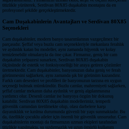
titizlikle yürüterek, Serdivan 80X85 duşakabin montajını da en
profesyonel şekilde gerçekleştirmektedir.
Cam Duşakabinlerin Avantajları ve Serdivan 80X85
Seçenekleri
Cam duşakabinler, modern banyo tasarımlarının vazgeçilmez bir
parçasıdır. Şeffaf veya buzlu cam seçenekleriyle mekanlara ferahlık
ve aydınlık katan bu modeller, aynı zamanda hijyenik ve kolay
temizlenebilir olmalarıyla da öne çıkar. Firmamız, geniş bir cam
duşakabin yelpazesi sunarken, Serdivan 80X85 duşakabin
ölçüsünde de estetik ve fonksiyonelliği bir araya getiren çözümler
üretmektedir. Cam duşakabinler, banyonuzun daha geniş ve ferah
görünmesini sağlarken, aynı zamanda şık bir görünüm kazandırır.
Farklı cam desenleri ve profilleri ile banyonuzun tarzına en uygun
seçeneği bulmak mümkündür. Buzlu camlar, mahremiyeti sağlarken,
şeffaf camlar mekanın daha aydınlık ve geniş algılanmasına
yardımcı olur. Desenli camlar ise banyoya özgün bir dokunuş
katabilir. Serdivan 80X85 duşakabin modellerimiz, temperli
güvenlik camından üretilmekte olup, olası darbelere karşı
dayanıklılık ve kırılma durumunda güvenli bir yapı sunmaktadır. Bu
da, özellikle çocuklu aileler için önemli bir güvenlik unsurudur. Cam
duşakabinlerin montajı da firmamızın uzman ekipleri tarafından
titizlikle yapılmakta, su sızdırmazlık ve uzun ömürlü kullanım