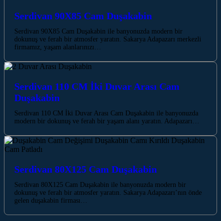
Serdivan 90X85 Cam Duşakabin
Serdivan 90X85 Cam Duşakabin ile banyonuzda modern bir
dokunuş ve ferah bir atmosfer yaratın. Sakarya Adapazarı merkezli
firmamız, yaşam alanlarınızı…
Serdivan 110 CM İki Duvar Arası Cam
Duşakabin
Serdivan 110 CM İki Duvar Arası Cam Duşakabin ile banyonuzda
modern bir dokunuş ve ferah bir yaşam alanı yaratın. Adapazarı…
Serdivan 80X125 Cam Duşakabin
Serdivan 80X125 Cam Duşakabin ile banyonuzda modern bir
dokunuş ve ferah bir atmosfer yaratın. Sakarya Adapazarı’nın önde
gelen duşakabin firması…