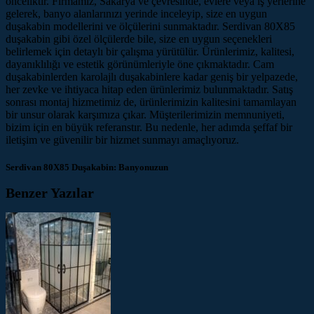
önceliktir. Firmamız, Sakarya ve çevresinde, evlere veya iş yerlerine
gelerek, banyo alanlarınızı yerinde inceleyip, size en uygun
duşakabin modellerini ve ölçülerini sunmaktadır. Serdivan 80X85
duşakabin gibi özel ölçülerde bile, size en uygun seçenekleri
belirlemek için detaylı bir çalışma yürütülür. Ürünlerimiz, kalitesi,
dayanıklılığı ve estetik görünümleriyle öne çıkmaktadır. Cam
duşakabinlerden karolajlı duşakabinlere kadar geniş bir yelpazede,
her zevke ve ihtiyaca hitap eden ürünlerimiz bulunmaktadır. Satış
sonrası montaj hizmetimiz de, ürünlerimizin kalitesini tamamlayan
bir unsur olarak karşımıza çıkar. Müşterilerimizin memnuniyeti,
bizim için en büyük referanstır. Bu nedenle, her adımda şeffaf bir
iletişim ve güvenilir bir hizmet sunmayı amaçlıyoruz.
Serdivan 80X85 Duşakabin: Banyonuzun
Benzer Yazılar