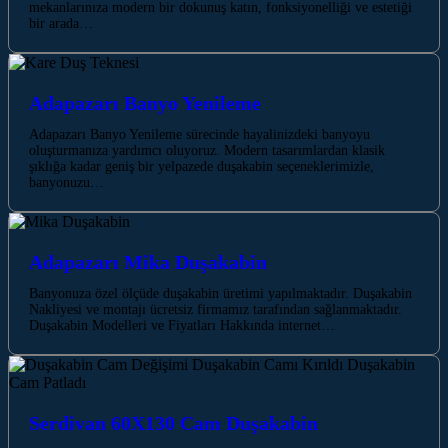
mekanlarınıza modern bir dokunuş katın, fonksiyonelliği ve estetiği
bir arada…
Adapazarı Banyo Yenileme
Adapazarı Banyo Yenileme sürecinde hayalinizdeki banyoyu
oluşturmanıza yardımcı oluyoruz. Modern tasarımlardan klasik
şıklığa kadar geniş bir yelpazede duşakabin seçeneklerimizle,
banyonuzu…
Adapazarı Mika Duşakabin
Banyonuza özel ölçüde duşakabin üretimi yapılmaktadır. Duşakabin
Nakliyesi ve montajı ücretsiz firmamız tarafından sağlanmaktadır.
Duşakabin Modelleri ve Fiyatları Hakkında internet…
Serdivan 60X130 Cam Duşakabin