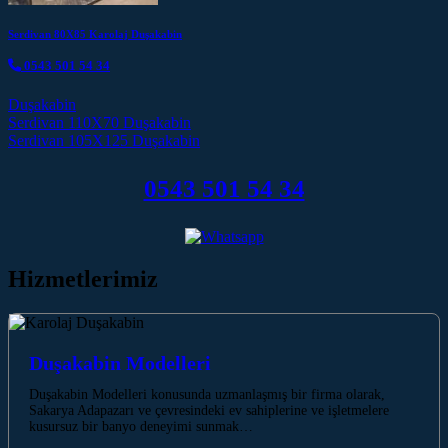
Serdivan 80X85 Karolaj Duşakabin
0543 501 54 34
Duşakabin
Post navigation
Serdivan 110X70 Duşakabin
Serdivan 105X125 Duşakabin
0543 501 54 34
Hizmetlerimiz
Duşakabin Modelleri
Duşakabin Modelleri konusunda uzmanlaşmış bir firma olarak,
Sakarya Adapazarı ve çevresindeki ev sahiplerine ve işletmelere
kusursuz bir banyo deneyimi sunmak…