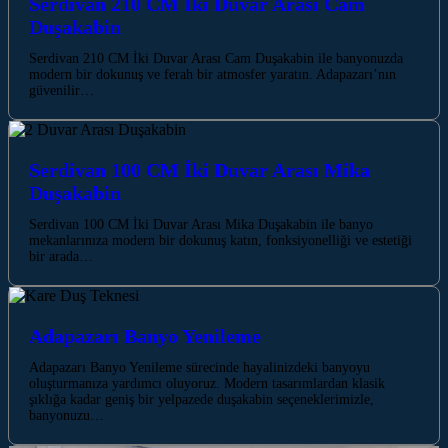
Serdivan 210 CM İki Duvar Arası Cam
Duşakabin
Serdivan 210 CM İki Duvar Arası Cam Duşakabin ile banyonuzda
modern bir dokunuş ve ferah bir atmosfer yaratın. Adapazarı’nın
güvenilir…
Serdivan 100 CM İki Duvar Arası Mika
Duşakabin
Serdivan 100 CM İki Duvar Arası Mika Duşakabin ile banyo
mekanlarınıza modern bir dokunuş katın, fonksiyonelliği ve estetiği
bir arada…
Adapazarı Banyo Yenileme
Adapazarı Banyo Yenileme sürecinde hayalinizdeki banyoyu
oluşturmanıza yardımcı oluyoruz. Modern tasarımlardan klasik
şıklığa kadar geniş bir yelpazede duşakabin seçeneklerimizle,
banyonuzu…