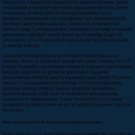
Sakarya’nın Adapazarı ilçesinde faaliyet gösteren firmamız, banyo
ve duşakabin sektöründe uzun yıllara dayanan tecrübesiyle hizmet
vermektedir. Serdivan 85X115 Karolaj Duşakabin, banyo
alanlarınızı dönüştürmek için sunduğumuz özel ürünlerden biridir.
Bu model, hem estetik açıdan göz alıcıdır hem de fonksiyonel
kullanım sunar. Cam duşakabinler, banyoların daha ferah ve modern
görünmesini sağlarken, karolaj deseni bu modernliğe özgün bir
yorum katar. 85×115 cm ölçüleri, birçok banyo tipi için uyumludur
ve montajı kolaydır.
Adapazarı’nda duşakabin satışı ve montajı konusunda uzman
ekibimiz, sizlere en iyi hizmeti sunmak için çalışır. Serdivan 85X115
Karolaj Duşakabin, banyonuzun merkezine yerleşerek hem kullanım
kolaylığı sağlar hem de görsel bir şölen sunar. Dayanıklı
malzemelerden üretilmiş olan bu duşakabin, uzun ömürlü bir yatırım
olacaktır. Cam duşakabinlerin temizliği, özel yüzey kaplamaları
sayesinde oldukça pratiktir. Sakarya genelinde sunduğumuz
hizmetler arasında, farklı ölçü ve tasarımlarda cam duşakabin
seçenekleri de bulunmaktadır. Ancak Serdivan 85X115 Karolaj
Duşakabin, özellikle modern ve şık bir görünüm arayanlar için ideal
bir tercihtir.
Banyo Tasarımınızda Yeni Bir Soluk: Karolaj Duşakabin Seçenekleri
Banyo tasarımı, evin genel dekorasyonunun önemli bir parçasıdır ve