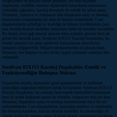
vazgeçilmez bir parçası haline gelmiştir. Bu özel ölçüdeki
duşakabin, özellikle standart ölçülerdeki banyolarda maksimum
verimlilik sağlarken, karolaj deseniyle de estetik bir şölen sunar.
Firmamız, Sakarya ve Adapazarı’nda duşakabin satışı ve montajı
konusunda uzmanlaşmış bir ekip ile hizmet vermektedir. Cam
duşakabinlerin şeffaflığı ve ferahlığı ile bilinen özelliklerinin yanı
sıra, karolaj desenli modeller, banyolara farklı bir karakter kazandırır.
Bu desen, hem ışığı kırarak mekanı daha aydınlık gösterir hem de
görsel bir derinlik katar. Serdivan 85X115 Karolaj Duşakabin, bu
estetik unsurları bir araya getirerek banyonuzun atmosferini
tamamen değiştirebilir. Müşteri memnuniyetini ön planda tutan
firmamız, her bütçeye ve her zevke uygun çözümler sunmayı ilke
edinmiştir.
Serdivan 85X115 Karolaj Duşakabin: Estetik ve
Fonksiyonelliğin Buluşma Noktası
Duşakabin seçimi, banyonun genel görünümünü ve kullanım
kolaylığını doğrudan etkileyen kritik bir karardır. Serdivan 85X115
Karolaj Duşakabin, bu noktada hem estetik beklentileri karşılayan
hem de pratik kullanım sunan bir üründür. Adapazarı’nda yer alan
firmamız, duşakabin satışı ve montajı hizmetlerinde öncü bir rol
üstlenmektedir. Cam duşakabinler, banyolara modern ve minimalist
bir dokunuş katarken, karolaj desenli modeller, bu modernliğe ek
olarak özgün bir tasarım sunar. Karolaj deseni, geleneksel karoların