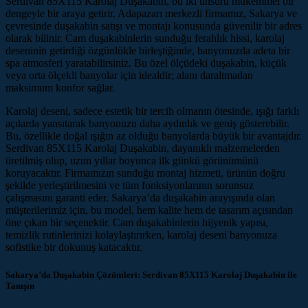
Serdivan 85X115 Karolaj Duşakabin, bu iki unsuru mükemmel bir
dengeyle bir araya getirir. Adapazarı merkezli firmamız, Sakarya ve
çevresinde duşakabin satışı ve montajı konusunda güvenilir bir adres
olarak bilinir. Cam duşakabinlerin sunduğu ferahlık hissi, karolaj
deseninin getirdiği özgünlükle birleştiğinde, banyonuzda adeta bir
spa atmosferi yaratabilirsiniz. Bu özel ölçüdeki duşakabin, küçük
veya orta ölçekli banyolar için idealdir; alanı daraltmadan
maksimum konfor sağlar.
Karolaj deseni, sadece estetik bir tercih olmanın ötesinde, ışığı farklı
açılarda yansıtarak banyonuzu daha aydınlık ve geniş gösterebilir.
Bu, özellikle doğal ışığın az olduğu banyolarda büyük bir avantajdır.
Serdivan 85X115 Karolaj Duşakabin, dayanıklı malzemelerden
üretilmiş olup, uzun yıllar boyunca ilk günkü görünümünü
koruyacaktır. Firmamızın sunduğu montaj hizmeti, ürünün doğru
şekilde yerleştirilmesini ve tüm fonksiyonlarının sorunsuz
çalışmasını garanti eder. Sakarya’da duşakabin arayışında olan
müşterilerimiz için, bu model, hem kalite hem de tasarım açısından
öne çıkan bir seçenektir. Cam duşakabinlerin hijyenik yapısı,
temizlik rutinlerinizi kolaylaştırırken, karolaj deseni banyonuza
sofistike bir dokunuş katacaktır.
Sakarya’da Duşakabin Çözümleri: Serdivan 85X115 Karolaj Duşakabin ile
Tanışın