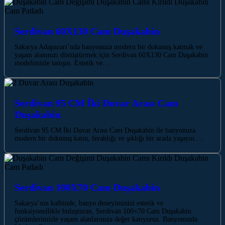
Serdivan 60X130 Cam Duşakabin
Sakarya Adapazarı’nda banyonuza modern bir dokunuş katmak ve
yaşam alanınızı dönüştürmek için Serdivan 60X130 Cam Duşakabin
modelimizle tanışın. Estetik ve…
Serdivan 95 CM İki Duvar Arası Cam
Duşakabin
Serdivan 95 CM İki Duvar Arası Cam Duşakabin ile banyonuza
modern bir dokunuş katın, ferahlığı ve şıklığı bir arada yaşayın.…
Serdivan 100X70 Cam Duşakabin
Sakarya’nın kalbinde, banyo deneyiminizi estetik ve
fonksiyonellikle buluşturan, Serdivan 100×70 Cam Duşakabin
çözümlerimizle yaşam alanlarınıza değer katıyoruz. Banyonuzda