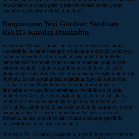
ve Adapazarı’nın önde gelen duşakabin firması olarak, yaşam
alanlarınızı güzelleştirmek için buradayız.
Banyonuzun Yeni Gözdesi: Serdivan
85X115 Karolaj Duşakabin
Sakarya ve Adapazarı bölgesinde banyo yenileme veya tadilat
süreçlerinde, mekanın estetiğini ve kullanımını doğrudan etkileyen
en önemli unsurlardan biri duşakabin seçimidir. Günümüzde
banyolar sadece temizlik yapılan alanlar olmaktan çıkıp, kişisel
bakımın yapıldığı, günün yorgunluğunun atıldığı ve adeta birer
dinlenme köşesine dönüşmüştür. Bu dönüşümde duşakabinlerin rolü
büyüktür. Estetik görünümleri, sağladıkları hijyenik ortam ve su
sıçramalarını engelleyerek banyo zeminini kuru tutmaları,
duşakabinleri vazgeçilmez kılmaktadır. Özellikle son yıllarda
popülerleşen karolaj desenli duşakabinler, banyolara sofistike ve
modern bir hava katmaktadır. Bu bağlamda, Serdivan 85X115
Karolaj Duşakabin modeli, hem ölçüleri hem de tasarımıyla birçok
banyo için ideal bir çözüm sunmaktadır. Adapazarı merkezli
firmamız, bu özel modeli ve daha fazlasını Sakarya genelinde
müşterilerimizin beğenisine sunmaktadır.
Serdivan 85X115 Karolaj Duşakabin, modern banyo tasarımlarının