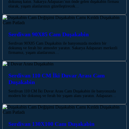
dokunuş katın. Sakarya Adapazarı’nın önde gelen duşakabin firması
olarak, yaşam alanlarınızı güzelleştirecek…
Serdivan 90X85 Cam Duşakabin
Serdivan 90X85 Cam Duşakabin ile banyonuzda modern bir
dokunuş ve ferah bir atmosfer yaratın. Sakarya Adapazarı merkezli
firmamız, yaşam alanlarınızı…
Serdivan 110 CM İki Duvar Arası Cam
Duşakabin
Serdivan 110 CM İki Duvar Arası Cam Duşakabin ile banyonuzda
modern bir dokunuş ve ferah bir yaşam alanı yaratın. Adapazarı…
Serdivan 130X100 Cam Duşakabin