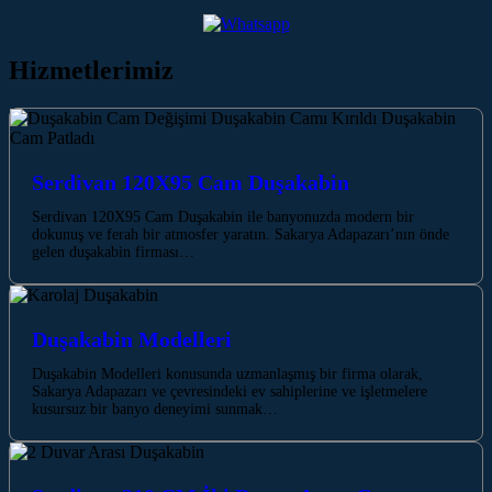
Hizmetlerimiz
Serdivan 120X95 Cam Duşakabin
Serdivan 120X95 Cam Duşakabin ile banyonuzda modern bir
dokunuş ve ferah bir atmosfer yaratın. Sakarya Adapazarı’nın önde
gelen duşakabin firması…
Duşakabin Modelleri
Duşakabin Modelleri konusunda uzmanlaşmış bir firma olarak,
Sakarya Adapazarı ve çevresindeki ev sahiplerine ve işletmelere
kusursuz bir banyo deneyimi sunmak…