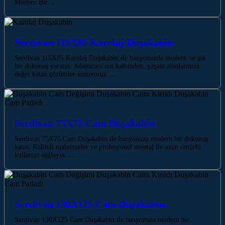
Modern Bir…
Serdivan 115X85 Karolaj Duşakabin
Serdivan 115X85 Karolaj Duşakabin ile banyonuzda modern ve şık
bir dokunuş yaratın. Adapazarı’nın kalbinden, yaşam alanlarınıza
değer katan çözümler sunuyoruz.…
Serdivan 75X75 Cam Duşakabin
Serdivan 75X75 Cam Duşakabin ile banyonuza modern bir dokunuş
katın. Kaliteli malzemeler ve profesyonel montaj ile uzun ömürlü
kullanım sağlayın.…
Serdivan 130X125 Cam Duşakabin
Serdivan 130X125 Cam Duşakabin ile banyonuza modern bir