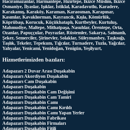
Hacıramazanlar, Harmantepe, Hızırtepe, İkizce Müslim, İkizce
Osmaniye, İlyaslar, Işıklar, İstiklal, Karadavutlu, Karadere,
Karakamış, Karaköy, Karaman, Karaosman, Karapınar,
Kasımlar, Kavaklıorman, Kayrancık, Kışla, Kömürlük,
Köprübaşı, Korucuk, Küçükhataplı, Kurtbeyler, Kurtuluş,
Mahmudiye, Maltepe, Mithatpaşa, Nasuhlar, Örentepe, Orta,
Ozanlar, Papuççular, Poyrazlar, Rüstemler, Sakarya, Salmanlı,
Şeker, Semerciler, Şirinevler, Solaklar, Süleymanbey, Taşkısığı,
Taşlık, Tekeler, Tepekum, Tığcılar, Turnadere, Tuzla, Yağcılar,
Yahyalar, Yenicami, Yenidoğan, Yenigün, Yeşilyurt,
Hizmetlerimizden bazıları:
Adapazarı 2 Duvar Arası Duşakabin
Adapazarı Akordiyon Duşakabin
Adapazarı Cam Duşakabin
Adapazarı Duşakabin
Adapazarı Duşakabin Cam Değişimi
Adapazarı Duşakabin Cam Tamiri
Adapazarı Duşakabin Camı
Adapazarı Duşakabin Camı Kırıldı
Adapazarı Duşakabin Camı Yapan Yerler
Adapazarı Duşakabin Fabrikası
Adapazarı Duşakabin Firmaları
Adapazarı Duşakabin Fitili