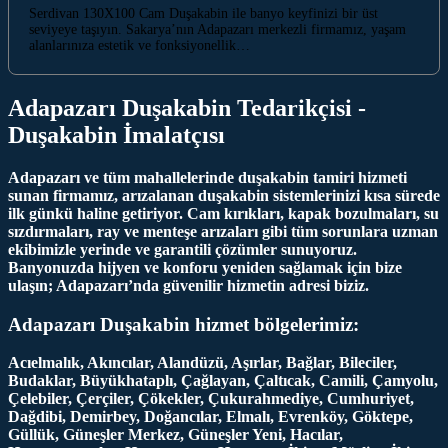
Serdivan 130X100 Cam Duşakabin ile banyo keyfinizi bir üst
seviyeye taşıyın. Sakarya’nın Adapazarı merkezli firmamız, yaşam
alanlarınıza estetik ve fonksiyonellik…
Adapazarı Duşakabin Tedarikçisi -
Duşakabin İmalatçısı
Adapazarı ve tüm mahallelerinde duşakabin tamiri hizmeti
sunan firmamız, arızalanan duşakabin sistemlerinizi kısa sürede
ilk günkü haline getiriyor. Cam kırıkları, kapak bozulmaları, su
sızdırmaları, ray ve menteşe arızaları gibi tüm sorunlara uzman
ekibimizle yerinde ve garantili çözümler sunuyoruz.
Banyonuzda hijyen ve konforu yeniden sağlamak için bize
ulaşın; Adapazarı’nda güvenilir hizmetin adresi biziz.
Adapazarı Duşakabin hizmet bölgelerimiz:
Acıelmalık, Akıncılar, Alandüzü, Aşırlar, Bağlar, Bileciler,
Budaklar, Büyükhataplı, Çağlayan, Çaltıcak, Camili, Çamyolu,
Çelebiler, Çerçiler, Çökekler, Çukurahmediye, Cumhuriyet,
Dağdibi, Demirbey, Doğancılar, Elmalı, Evrenköy, Göktepe,
Güllük, Güneşler Merkez, Güneşler Yeni, Hacılar,