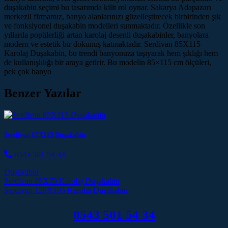
duşakabin seçimi bu tasarımda kilit rol oynar. Sakarya Adapazarı
merkezli firmamız, banyo alanlarınızı güzelleştirecek birbirinden şık
ve fonksiyonel duşakabin modelleri sunmaktadır. Özellikle son
yıllarda popülerliği artan karolaj desenli duşakabinler, banyolara
modern ve estetik bir dokunuş katmaktadır. Serdivan 85X115
Karolaj Duşakabin, bu trendi banyonuza taşıyarak hem şıklığı hem
de kullanışlılığı bir araya getirir. Bu modelin 85×115 cm ölçüleri,
pek çok banyo
Benzer Yazılar
Serdivan 85X115 Duşakabin
0543 501 54 34
Duşakabin
Post navigation
Serdivan 95X70 Karolaj Duşakabin
Serdivan 120X105 Karolaj Duşakabin
0543 501 54 34