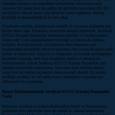
estetiğini modern cam panellerle birleştirerek, banyonuza hem
zamansız bir şıklık hem de çağdaş bir görünüm kazandırır. 85×115
cm ölçüleri, birçok banyo için ideal bir uyum sağlarken, montaj
kolaylığı ve dayanıklılığı ile de öne çıkar.
Duşakabin montajı, ürünün uzun ömürlü ve sorunsuz kullanımı için
büyük önem taşır. Firmamız, deneyimli montaj ekipleriyle, Serdivan
85X115 Karolaj Duşakabin ürününüzü titizlikle ve profesyonelce
monte eder. Cam duşakabinlerin temizliği ve bakımı da oldukça
kolaydır. Karolaj desenli cam yüzeyler, leke tutmayan özel
kaplamalarla üretilebilir, böylece banyonuz her zaman ilk günkü gibi
parlak ve temiz kalır. Sakarya ve Adapazarı çevresinde sunduğumuz
hizmetler arasında, özel ölçü duşakabin imalatı ve montajı da
bulunmaktadır. Ancak Serdivan 85X115 Karolaj Duşakabin gibi
standart ölçülerdeki ürünlerimiz, hem daha hızlı teslimat imkanı
sunar hem de maliyet açısından daha avantajlı olabilir. Bu model,
özellikle yenilikçi ve stil sahibi banyo tasarımları arayanlar için
mükemmel bir seçenektir.
Banyo Dönüşümünüzde Serdivan 85X115 Karolaj Duşakabin
Farkı
Banyolar, evimizin en kişisel alanlarından biridir ve dekorasyonu
yapılırken hem işlevsellik hem de estetik ön planda tutulmalıdır.