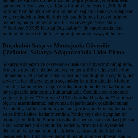
hizmeti de sunarak ürünlerinizin en doğru şekilde yerleştirilmesini
garanti eder. Bu sayede, aldığınız ürünün hem estetik görünümü
korunur hem de uzun ömürlü kullanımı sağlanır. Sakarya Adapazarı
ve çevresindeki müşterilerimiz için sunduğumuz bu özel ürün ve
hizmetler, banyo deneyiminizi bir üst seviyeye taşıyacaktır.
**Serdivan 90X65 Karolaj Duşakabin** ile banyonuzda hem
ferahlığı hem de estetik bir zenginliği bir arada yaşayabilirsiniz.
Duşakabin Satışı ve Montajında Güvenilir
Çözümler: Sakarya Adapazarı’nda Lider Firma
Sakarya Adapazarı ve çevresinde duşakabin ihtiyacınız olduğunda,
firmamız güvenilir hizmet anlayışı ve geniş ürün yelpazesi ile öne
çıkmaktadır. Duşakabin satışı konusunda sunduğumuz çeşitlilik, her
zevke ve her bütçeye uygun seçenekler barındırmaktadır. Modern
cam duşakabinlerden, özgün karolaj desenli modellere kadar geniş
bir yelpazede ürünlerimiz bulunmaktadır. Özellikle son dönemde
yoğun ilgi gören **Serdivan 90X65 Karolaj Duşakabin** gibi özel
ölçü ve tasarımlarımız, banyonuza değer katacak çözümler sunar.
Ancak duşakabin seçiminin yanı sıra, profesyonel montaj hizmeti de
en az ürün kalitesi kadar önemlidir. Yanlış veya eksik yapılan bir
montaj, hem ürünün ömrünü kısaltabilir hem de su sızıntıları gibi can
sıkıcı sorunlara yol açabilir. Bu nedenle, firmamız bünyesindeki
deneyimli ve uzman montaj ekiplerimiz, duşakabinlerinizin en
hassas şekilde, titizlikle ve garantili olarak monte edilmesini sağlar.