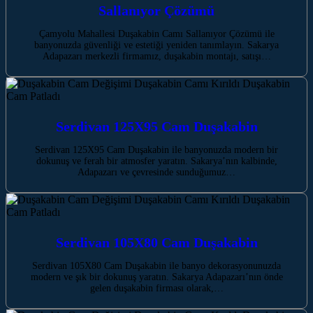
Sallanıyor Çözümü
Çamyolu Mahallesi Duşakabin Camı Sallanıyor Çözümü ile
banyonuzda güvenliği ve estetiği yeniden tanımlayın. Sakarya
Adapazarı merkezli firmamız, duşakabin montajı, satışı…
Serdivan 125X95 Cam Duşakabin
Serdivan 125X95 Cam Duşakabin ile banyonuzda modern bir
dokunuş ve ferah bir atmosfer yaratın. Sakarya’nın kalbinde,
Adapazarı ve çevresinde sunduğumuz…
Serdivan 105X80 Cam Duşakabin
Serdivan 105X80 Cam Duşakabin ile banyo dekorasyonunuzda
modern ve şık bir dokunuş yaratın. Sakarya Adapazarı’nın önde
gelen duşakabin firması olarak,…