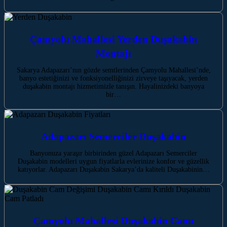
Çamyolu Mahallesi Yerden Duşakabin
Montajı
Sakarya Adapazarı’nın gözde semtlerinden Çamyolu Mahallesi’nde,
banyo estetiğinizi ve fonksiyonelliğinizi zirveye taşıyacak, yerden
duşakabin montajı hizmetimizle tanışın. Hayalinizdeki banyoya
bir…
Adapazarı Semerciler Duşakabin
Banyonuza yaraşır birbirinden güzel Adapazarı Semerciler
Duşakabin modelleri uygun fiyatlarla evlerinize konfor ve güzellik
katıyorlar. Adapazarı Duşakabin Sakarya’da kaliteli Duşakabinin…
Çamyolu Mahallesi Duşakabin Camı