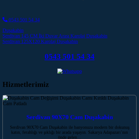
0543 501 54 34
Duşakabin
Post navigation
Serdivan 145 CM İki Duvar Arası Karolaj Duşakabin
Serdivan 125X120 Karolaj Duşakabin
0543 501 54 34
Hizmetlerimiz
Serdivan 90X70 Cam Duşakabin
Serdivan 90X70 Cam Duşakabin ile banyonuza modern bir dokunuş
katın, ferahlığı ve şıklığı bir arada yaşayın. Sakarya Adapazarı’nın
önde gelen…