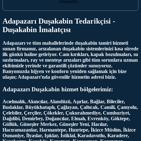
Duşakabin…
Adapazarı Duşakabin Tedarikçisi -
Duşakabin İmalatçısı
Adapazarı ve tüm mahallelerinde duşakabin tamiri hizmeti
sunan firmamız, arızalanan duşakabin sistemlerinizi kısa sürede
ilk günkü haline getiriyor. Cam kırıkları, kapak bozulmaları, su
sızdırmaları, ray ve menteşe arızaları gibi tüm sorunlara uzman
ekibimizle yerinde ve garantili çözümler sunuyoruz.
Banyonuzda hijyen ve konforu yeniden sağlamak için bize
ulaşın; Adapazarı’nda güvenilir hizmetin adresi biziz.
Adapazarı Duşakabin hizmet bölgelerimiz:
Acıelmalık, Akıncılar, Alandüzü, Aşırlar, Bağlar, Bileciler,
Budaklar, Büyükhataplı, Çağlayan, Çaltıcak, Camili, Çamyolu,
Çelebiler, Çerçiler, Çökekler, Çukurahmediye, Cumhuriyet,
Dağdibi, Demirbey, Doğancılar, Elmalı, Evrenköy, Göktepe,
Güllük, Güneşler Merkez, Güneşler Yeni, Hacılar,
Hacıramazanlar, Harmantepe, Hızırtepe, İkizce Müslim, İkizce
Osmaniye, İlyaslar, Işıklar, İstiklal, Karadavutlu, Karadere,