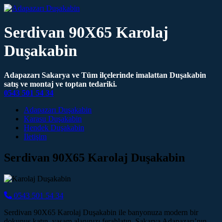
Serdivan 90X65 Karolaj
Duşakabin
Adapazarı Sakarya ve Tüm ilçelerinde imalattan Duşakabin
satış ve montaj ve toptan tedariki.
0543 501 54 34
Main Navigation
Adapazarı Duşakabin
Karasu Duşakabin
Hendek Duşakabin
İletişim
Serdivan 90X65 Karolaj Duşakabin
0543 501 54 34
Serdivan 90X65 Karolaj Duşakabin ile banyonuza modern bir
dokunuş katın, yaşam alanınızı ferahlatın. Sakarya Adapazarı’nın