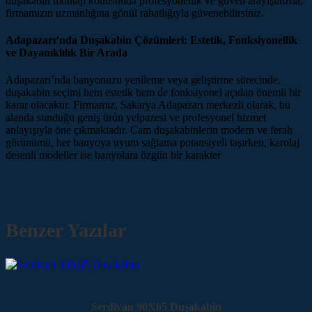
duşakabin montajı konusunda profesyonellik ve güven arayışınızda,
firmamızın uzmanlığına gönül rahatlığıyla güvenebilirsiniz.
Adapazarı’nda Duşakabin Çözümleri: Estetik, Fonksiyonellik
ve Dayanıklılık Bir Arada
Adapazarı’nda banyonuzu yenileme veya geliştirme sürecinde,
duşakabin seçimi hem estetik hem de fonksiyonel açıdan önemli bir
karar olacaktır. Firmamız, Sakarya Adapazarı merkezli olarak, bu
alanda sunduğu geniş ürün yelpazesi ve profesyonel hizmet
anlayışıyla öne çıkmaktadır. Cam duşakabinlerin modern ve ferah
görünümü, her banyoya uyum sağlama potansiyeli taşırken, karolaj
desenli modeller ise banyolara özgün bir karakter
Benzer Yazılar
Serdivan 90X65 Duşakabin