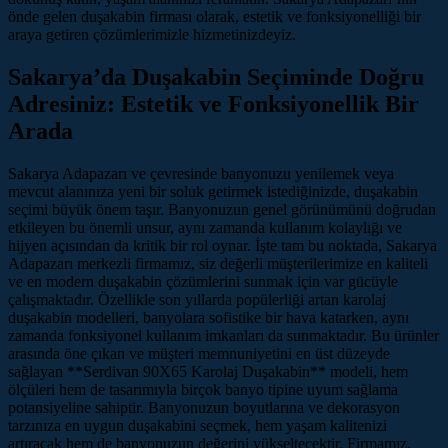
önde gelen duşakabin firması olarak, estetik ve fonksiyonelliği bir
araya getiren çözümlerimizle hizmetinizdeyiz.
Sakarya’da Duşakabin Seçiminde Doğru
Adresiniz: Estetik ve Fonksiyonellik Bir
Arada
Sakarya Adapazarı ve çevresinde banyonuzu yenilemek veya
mevcut alanınıza yeni bir soluk getirmek istediğinizde, duşakabin
seçimi büyük önem taşır. Banyonuzun genel görünümünü doğrudan
etkileyen bu önemli unsur, aynı zamanda kullanım kolaylığı ve
hijyen açısından da kritik bir rol oynar. İşte tam bu noktada, Sakarya
Adapazarı merkezli firmamız, siz değerli müşterilerimize en kaliteli
ve en modern duşakabin çözümlerini sunmak için var gücüyle
çalışmaktadır. Özellikle son yıllarda popülerliği artan karolaj
duşakabin modelleri, banyolara sofistike bir hava katarken, aynı
zamanda fonksiyonel kullanım imkanları da sunmaktadır. Bu ürünler
arasında öne çıkan ve müşteri memnuniyetini en üst düzeyde
sağlayan **Serdivan 90X65 Karolaj Duşakabin** modeli, hem
ölçüleri hem de tasarımıyla birçok banyo tipine uyum sağlama
potansiyeline sahiptir. Banyonuzun boyutlarına ve dekorasyon
tarzınıza en uygun duşakabini seçmek, hem yaşam kalitenizi
artıracak hem de banyonuzun değerini yükseltecektir. Firmamız,