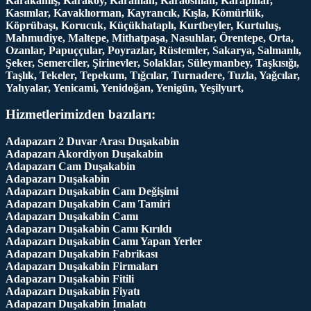
Karakamış, Karaköy, Karaman, Karaosman, Karapınar,
Kasımlar, Kavaklıorman, Kayrancık, Kışla, Kömürlük,
Köprübaşı, Korucuk, Küçükhataplı, Kurtbeyler, Kurtuluş,
Mahmudiye, Maltepe, Mithatpaşa, Nasuhlar, Örentepe, Orta,
Ozanlar, Papuççular, Poyrazlar, Rüstemler, Sakarya, Salmanlı,
Şeker, Semerciler, Şirinevler, Solaklar, Süleymanbey, Taşkısığı,
Taşlık, Tekeler, Tepekum, Tığcılar, Turnadere, Tuzla, Yağcılar,
Yahyalar, Yenicami, Yenidoğan, Yenigün, Yeşilyurt,
Hizmetlerimizden bazıları:
Adapazarı 2 Duvar Arası Duşakabin
Adapazarı Akordiyon Duşakabin
Adapazarı Cam Duşakabin
Adapazarı Duşakabin
Adapazarı Duşakabin Cam Değişimi
Adapazarı Duşakabin Cam Tamiri
Adapazarı Duşakabin Camı
Adapazarı Duşakabin Camı Kırıldı
Adapazarı Duşakabin Camı Yapan Yerler
Adapazarı Duşakabin Fabrikası
Adapazarı Duşakabin Firmaları
Adapazarı Duşakabin Fitili
Adapazarı Duşakabin Fiyatı
Adapazarı Duşakabin İmalatı