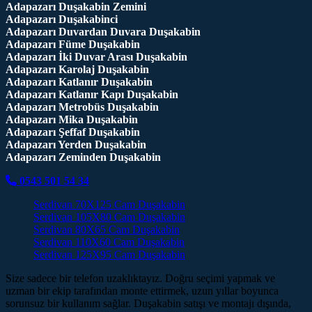
Adapazarı Duşakabin Zemini
Adapazarı Duşakabinci
Adapazarı Duvardan Duvara Duşakabin
Adapazarı Füme Duşakabin
Adapazarı İki Duvar Arası Duşakabin
Adapazarı Karolaj Duşakabin
Adapazarı Katlanır Duşakabin
Adapazarı Katlanır Kapı Duşakabin
Adapazarı Metrobüs Duşakabin
Adapazarı Mika Duşakabin
Adapazarı Şeffaf Duşakabin
Adapazarı Yerden Duşakabin
Adapazarı Zeminden Duşakabin
0543 501 54 34
Serdivan 70X125 Cam Duşakabin
Serdivan 105X80 Cam Duşakabin
Serdivan 80X65 Cam Duşakabin
Serdivan 110X60 Cam Duşakabin
Serdivan 125X95 Cam Duşakabin
Size sadece bir telefon uzaklıktayız. Doğru seçimi yapmak ve
uzman bir ekip tarafından monte ettirmek, uzun yıllar boyunca
sorunsuz bir kullanım sağlar. Duşakabin satışı ve montajı dışında,