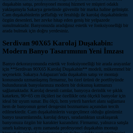
duşakabin satışı, profesyonel montaj hizmeti ve müşteri odaklı
yaklaşımıyla Sakarya genelinde güvenilir bir marka haline gelmiştir.
Cam duşakabinlerin şeffaflığı ve ferahlığı ile karolaj duşakabinlerin
özgün desenleri, her zevke hitap eden geniş bir yelpazede
sunulmaktadır. Banyonuzda aradığınız estetik ve fonksiyonelliği bir
arada bulmak için doğru yerdesiniz.
Serdivan 90X65 Karolaj Duşakabin:
Modern Banyo Tasarımının Yeni İmzası
Banyo dekorasyonunda estetik ve fonksiyonelliği bir arada arayanlar
için **Serdivan 90X65 Karolaj Duşakabin** modeli, mükemmel bir
seçenektir. Sakarya Adapazarı’nda duşakabin satışı ve montajı
konusunda uzmanlaşmış firmamız, bu özel ürünü de portföyünde
bulundurarak banyolarınıza modern bir dokunuş katmanızı
sağlamaktadır. Karolaj desenli camlar, banyoya derinlik ve şıklık
katarken, 90×65 cm ölçüleri ise özellikle orta ölçekli banyolar için
ideal bir uyum sunar. Bu ölçü, hem yeterli hareket alanı sağlaması
hem de banyonun genel dengesini bozmaması açısından tercih
edilmektedir. Cam duşakabinlerin vazgeçilmez olduğu günümüz
banyo tasarımlarında, karolaj detayı, sıradanlıktan uzaklaşarak
banyonuza özgün bir karakter kazandırır. Firmamız, yalnızca satışla
sınırlı kalmayıp, aynı zamanda profesyonel duşakabin montajı