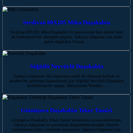
Serdivan 80X105 Mika Duşakabin
Serdivan 80X105 Mika Duşakabin ile banyonuzda hem estetik hem
de fonksiyonel bir dönüşüm yaşayın. Sakarya Adapazarı’nın önde
gelen duşakabin firması…
Söğütlü Nervürlü Duşakabin
Sakarya Adapazarı’nda banyonuza zarif bir dokunuş katmak ve
modern bir görünüm kazandırmak için Söğütlü Nervürlü Duşakabin
modellerimizle tanışın. Banyonuzda Yeniden…
Gümüşova Duşakabin Teker Tamiri
Gümüşova Duşakabin Teker Tamiri konusunda uzman ekibimizle,
Sakarya Adapazarı ve çevresinde duşakabinlerinizdeki tekerlek
sorunlarınıza kalıcı çözümler sunuyoruz. Sakarya Adapazarı’nda