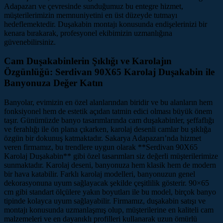
Adapazarı ve çevresinde sunduğumuz bu entegre hizmet,
müşterilerimizin memnuniyetini en üst düzeyde tutmayı
hedeflemektedir. Duşakabin montajı konusunda endişelerinizi bir
kenara bırakarak, profesyonel ekibimizin uzmanlığına
güvenebilirsiniz.
Cam Duşakabinlerin Şıklığı ve Karolajın
Özgünlüğü: Serdivan 90X65 Karolaj Duşakabin ile
Banyonuza Değer Katın
Banyolar, evimizin en özel alanlarından biridir ve bu alanların hem
fonksiyonel hem de estetik açıdan tatmin edici olması büyük önem
taşır. Günümüzde banyo tasarımlarında cam duşakabinler, şeffaflığı
ve ferahlığı ile ön plana çıkarken, karolaj desenli camlar bu şıklığa
özgün bir dokunuş katmaktadır. Sakarya Adapazarı’nda hizmet
veren firmamız, bu trendlere uygun olarak **Serdivan 90X65
Karolaj Duşakabin** gibi özel tasarımları siz değerli müşterilerimize
sunmaktadır. Karolaj deseni, banyonuza hem klasik hem de modern
bir hava katabilir. Farklı karolaj modelleri, banyonuzun genel
dekorasyonuna uyum sağlayacak şekilde çeşitlilik gösterir. 90×65
cm gibi standart ölçülere yakın boyutları ile bu model, birçok banyo
tipinde kolayca uyum sağlayabilir. Firmamız, duşakabin satışı ve
montajı konusunda uzmanlaşmış olup, müşterilerine en kaliteli cam
malzemeleri ve en dayanıklı profilleri kullanarak uzun ömürlü