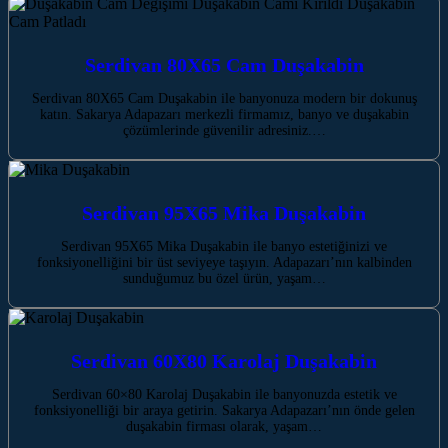
Serdivan 80X65 Cam Duşakabin
Serdivan 80X65 Cam Duşakabin ile banyonuza modern bir dokunuş
katın. Sakarya Adapazarı merkezli firmamız, banyo ve duşakabin
çözümlerinde güvenilir adresiniz.…
Serdivan 95X65 Mika Duşakabin
Serdivan 95X65 Mika Duşakabin ile banyo estetiğinizi ve
fonksiyonelliğini bir üst seviyeye taşıyın. Adapazarı’nın kalbinden
sunduğumuz bu özel ürün, yaşam…
Serdivan 60X80 Karolaj Duşakabin
Serdivan 60×80 Karolaj Duşakabin ile banyonuzda estetik ve
fonksiyonelliği bir araya getirin. Sakarya Adapazarı’nın önde gelen
duşakabin firması olarak, yaşam…