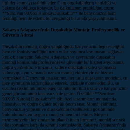
ürünler sunmayı taahhüt eder. Cam duşakabinlerin temizliği ve
bakımı da oldukça kolaydır, bu da kullanım pratikliğini artırır.
**Serdivan 90X65 Karolaj Duşakabin** ile banyonuzda hem
ferahlığı hem de estetik bir zenginliği bir arada yaşayabilirsiniz.
Sakarya Adapazarı’nda Duşakabin Montajı: Profesyonellik ve
Güvenin Adresi
Duşakabin montajı, doğru yapıldığında banyonuzun hem estetiğini
hem de fonksiyonelliğini uzun yıllar boyunca korumasını sağlayan
kritik bir süreçtir. Sakarya Adapazarı ve çevresinde duşakabin
montajı konusunda profesyonel ve güvenilir bir hizmet arıyorsanız,
doğru yerdesiniz. Firmamız, sadece duşakabin satışı yapmakla
kalmayıp, aynı zamanda uzman montaj ekipleriyle de hizmet
vermektedir. Deneyimli ustalarımız, her türlü duşakabin modelini, en
ince ayrıntısına kadar dikkat ederek, titizlikle monte eder. Bu, su
sızıntısı riskini minimize eder, ürünün ömrünü uzatır ve banyonuzun
genel görünümünü kusursuz hale getirir. Özellikle **Serdivan
90X65 Karolaj Duşakabin** gibi özel tasarımların montajında,
hassasiyet ve doğru ölçüler büyük önem taşır. Montaj ekibimiz,
banyonuzun yapısını ve duşakabinin özelliklerini göz önünde
bulundurarak en uygun montaj yöntemini belirler. Müşteri
memnuniyetini her zaman ön planda tutan firmamız, montaj sonrası
olası sorunlara karşı da garanti sunmaktadır. Sakarya Adapazarı’nda