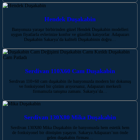
Hendek Duşakabin
Banyonuza yaraşır birbirinden güzel Hendek Duşakabin modelleri
uygun fiyatlarla evlerinize konfor ve güzellik katıyorlar. Adapazarı
Duşakabin Sakarya’da kaliteli Duşakabinin doğru…
Serdivan 110X60 Cam Duşakabin
Serdivan 110×60 cam duşakabin ile banyonuzda modern bir dokunuş
ve fonksiyonel bir çözüm arıyorsanız, Adapazarı merkezli
firmamızla tanışma zamanı. Sakarya’da…
Serdivan 130X80 Mika Duşakabin
Serdivan 130X80 Mika Duşakabin ile banyonuzda hem estetik hem
de fonksiyonel bir dönüşüm yaşayın. Sakarya Adapazarı’nın önde
gelen duşakabin firması…