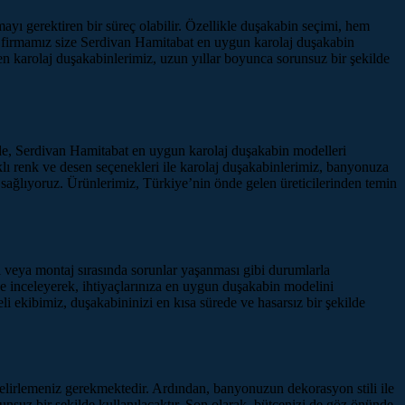
yı gerektiren bir süreç olabilir. Özellikle duşakabin seçimi, hem
, firmamız size Serdivan Hamitabat en uygun karolaj duşakabin
n karolaj duşakabinlerimiz, uzun yıllar boyunca sorunsuz bir şekilde
de, Serdivan Hamitabat en uygun karolaj duşakabin modelleri
lı renk ve desen seçenekleri ile karolaj duşakabinlerimiz, banyonuza
ı sağlıyoruz. Ürünlerimiz, Türkiye’nin önde gelen üreticilerinden temin
 veya montaj sırasında sorunlar yaşanması gibi durumlarla
e inceleyerek, ihtiyaçlarınıza en uygun duşakabin modelini
li ekibimiz, duşakabininizi en kısa sürede ve hasarsız bir şekilde
elirlemeniz gerekmektedir. Ardından, banyonuzun dekorasyon stili ile
unsuz bir şekilde kullanılacaktır. Son olarak, bütçenizi de göz önünde