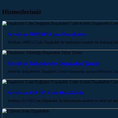
Hizmetlerimiz
Serdivan 100X115 Cam Duşakabin
Serdivan 100X115 Cam Duşakabin ile banyonuza modern bir dokunuş katın.
Serdivan Bahçelievler Duşakabin Tamiri
Serdivan Bahçelievler Duşakabin Tamiri konusunda uzman ekibimizle, kali
Serdivan 65X105 Cam Duşakabin
Serdivan 65×105 Cam Duşakabin ile banyonuzda modern ve ferah bir atmo