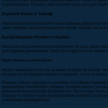
bulundurmalısınız. Firmamız, farklı bütçelere uygun çok çeşitli Serd
Duşakabin Bakımı ve Temizliği
Duşakabinlerinizin uzun ömürlü ve temiz kalmasını sağlamak için düzenl
olarak temizleme işlemi gerçekleştirmeniz önerilir. Temizlik için aşın
Karolaj Duşakabin Modelleri ve Fiyatları
Bütçe dostu fiyat seçenekleri ile kaliteli ürünleri bir araya getiren 
göre değişiklik göstermektedir. Detaylı fiyat bilgisi için web sitemizi z
Müşteri Memnuniyeti Odaklı Hizmet
Müşteri memnuniyeti bizim için en önemli önceliktir. Bu nedenle, tüm 
en uygun karolaj duşakabin modelleri arayışınızda, size en iyi hizmet
Firmamız, Sakarya Adapazarı ve çevresinde uzun yıllardır duşakabin se
memnuniyetini önceliklendiren firmamız, duşakabin satışının yanı sıra
banyonuzun hayalini gerçeğe dönüştürüyoruz. Size en uygun Serdivan
bütçenize ve zevkinize uygun karolaj duşakabin modellerini inceleyebil
yenilenmesini kolaylaştırıyoruz.