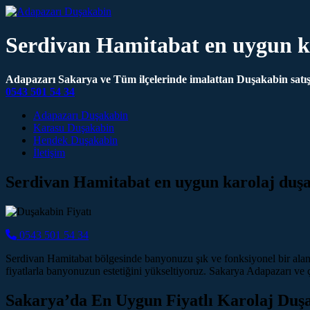
Serdivan Hamitabat en uygun k
Adapazarı Sakarya ve Tüm ilçelerinde imalattan Duşakabin satış 
0543 501 54 34
Main Navigation
Adapazarı Duşakabin
Karasu Duşakabin
Hendek Duşakabin
İletişim
Serdivan Hamitabat en uygun karolaj duşa
0543 501 54 34
Serdivan Hamitabat bölgesinde banyonuzu şık ve fonksiyonel bir alan
fiyatlarla banyonuzun estetiğini yükseltiyoruz. Sakarya Adapazarı ve
Sakarya’da En Uygun Fiyatlı Karolaj Duş