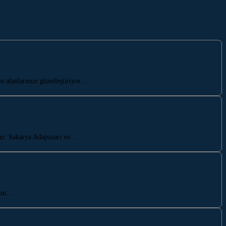
alanlarınızı güzelleştiriyor.…
oruz. Sakarya Adapazarı ve…
aşam…