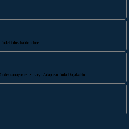
…
si’ndeki duşakabin teknesi…
çözümler sunuyoruz. Sakarya Adapazarı’nda Duşakabin…