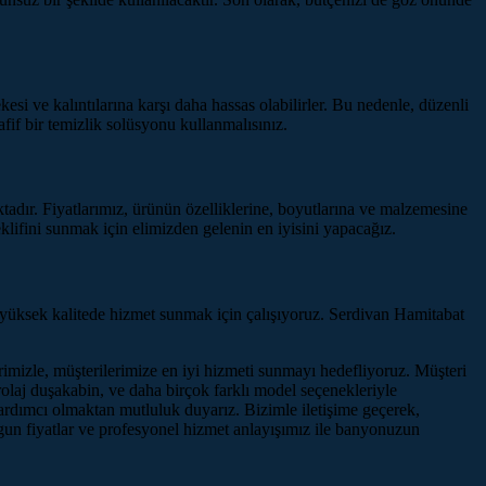
si ve kalıntılarına karşı daha hassas olabilirler. Bu nedenle, düzenli
fif bir temizlik solüsyonu kullanmalısınız.
tadır. Fiyatlarımız, ürünün özelliklerine, boyutlarına ve malzemesine
teklifini sunmak için elimizden gelenin en iyisini yapacağız.
n yüksek kalitede hizmet sunmak için çalışıyoruz. Serdivan Hamitabat
rimizle, müşterilerimize en iyi hizmeti sunmayı hedefliyoruz. Müşteri
olaj duşakabin, ve daha birçok farklı model seçenekleriyle
dımcı olmaktan mutluluk duyarız. Bizimle iletişime geçerek,
ygun fiyatlar ve profesyonel hizmet anlayışımız ile banyonuzun