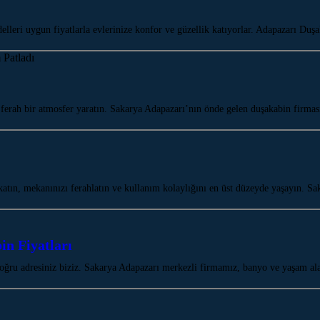
lleri uygun fiyatlarla evlerinize konfor ve güzellik katıyorlar. Adapazarı Du
rah bir atmosfer yaratın. Sakarya Adapazarı’nın önde gelen duşakabin firma
tın, mekanınızı ferahlatın ve kullanım kolaylığını en üst düzeyde yaşayın. S
n Fiyatları
oğru adresiniz biziz. Sakarya Adapazarı merkezli firmamız, banyo ve yaşam a