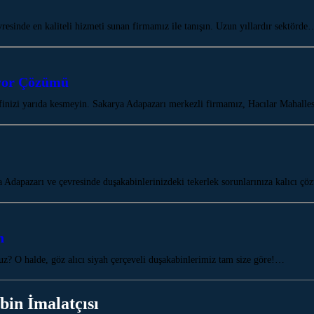
esinde en kaliteli hizmeti sunan firmamız ile tanışın. Uzun yıllardır sektörde
ıyor Çözümü
inizi yarıda kesmeyin. Sakarya Adapazarı merkezli firmamız, Hacılar Mahalle
dapazarı ve çevresinde duşakabinlerinizdeki tekerlek sorunlarınıza kalıcı 
n
z? O halde, göz alıcı siyah çerçeveli duşakabinlerimiz tam size göre!…
bin İmalatçısı