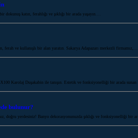
in
 dokunuş katın, ferahlığı ve şıklığı bir arada yaşayın.…
 ferah ve kullanışlı bir alan yaratın. Sakarya Adapazarı merkezli firmamız,…
100 Karolaj Duşakabin ile tanışın. Estetik ve fonksiyonelliği bir arada suna
ede bulunur?
anız, doğru yerdesiniz! Banyo dekorasyonunuzda şıklığı ve fonksiyonelliği bir 