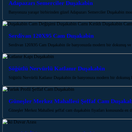
Adapazarı Semerciler Duşakabin
Banyonuza yaraşır birbirinden güzel Adapazarı Semerciler Duşakabin mode
Serdivan 120X95 Cam Duşakabin
Serdivan 120X95 Cam Duşakabin ile banyonuzda modern bir dokunuş ve fe
Söğütlü Nervürlü Katlanır Duşakabin
Söğütlü Nervürlü Katlanır Duşakabin ile banyonuza modern bir dokunuş ka
Güneşler Merkez Mahallesi Şeffaf Cam Duşakabi
Güneşler Merkez Mahallesi şeffaf cam duşakabin fiyatları konusunda en d