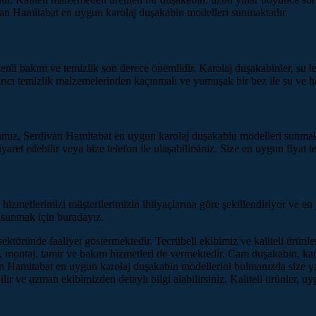
ivan Hamitabat en uygun karolaj duşakabin modelleri sunmaktadır.
i bakım ve temizlik son derece önemlidir. Karolaj duşakabinler, su leke
dırıcı temizlik malzemelerinden kaçınmalı ve yumuşak bir bez ile su ve ha
firmamız, Serdivan Hamitabat en uygun karolaj duşakabin modelleri sunmak
iyaret edebilir veya bize telefon ile ulaşabilirsiniz. Size en uygun fiyat 
hizmetlerimizi müşterilerimizin ihtiyaçlarına göre şekillendiriyor ve e
i sunmak için buradayız.
ktöründe faaliyet göstermektedir. Tecrübeli ekibimiz ve kaliteli ürünle
, montaj, tamir ve bakım hizmetleri de vermektedir. Cam duşakabin, kar
 Hamitabat en uygun karolaj duşakabin modellerini bulmanızda size yar
ir ve uzman ekibimizden detaylı bilgi alabilirsiniz. Kaliteli ürünler, u