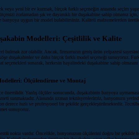
 veya yeni bir ev kurmak, birçok farklı seçeneğin arasında seçim yapma
ütçenizi zorlamadan şık ve dayanıklı bir duşakabine sahip olmanız için
 banyoya uygun bir model bulabilirsiniz. Kaliteli malzemelerden üretile
kabin Modelleri: Çeşitlilik ve Kalite
 bulmak zor olabilir. Ancak, firmamızın geniş ürün yelpazesi sayesin
 köşe duşakabinler ve daha birçok farklı model seçeneği sunuyoruz. Fark
iyat seçenekleri sunarak, herkesin hayalindeki duşakabine sahip olmasın
delleri: Ölçülendirme ve Montaj
ece önemlidir. Yanlış ölçüler sonucunda, duşakabinin banyoya uymaması
hizmeti sunmaktadır. Alanında uzman teknisyenlerimiz, banyonuzu yerind
on derece hızlı ve profesyonel bir şekilde gerçekleştirilmektedir. Tecrübe
izmet sunuyoruz.
mli nokta vardır. Öncelikle, banyonuzun ölçülerini doğru bir şekilde b
ür. Kaliteli malzemeden üretilen bir duşakabin, uzun yıllar boyunca sor