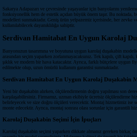
Sakarya Adapazarı ve çevresinde yaşayanlar için banyolarını yenilemek
fonksiyonellik hem de estetik açıdan büyük önem taşır. Bu noktada, b
modelleri sunmaktadır. Geniş ürün yelpazemiz içerisinde, her zevke ve
kullanılabilecek dayanıklılığa sahiptir.
Serdivan Hamitabat En Uygun Karolaj Duşa
Banyonuzun tasarımına ve boyutuna uygun karolaj duşakabin modelleri
arasından seçim yaparken zorlanmayacaksınız. Tek kapılı, çift kapılı,
şıklık ve modern bir hava katacaktır. Ayrıca, farklı bütçelere uygun f
edilmekte olup, uzun ömürlü kullanım garantisi sunmaktadır.
Serdivan Hamitabat En Uygun Karolaj Duşakabin Mo
Yeni bir duşakabin alırken, ölçülendirmenin doğru yapılması son der
karşılaşabilirsiniz. Firmamız, uzman ekibiyle ücretsiz ölçülendirme 
belirleyecek ve size doğru ölçüleri verecektir. Montaj hizmetimiz ise s
monte edecektir. Ayrıca, montaj sonrası olası sorunlar için garantili h
Karolaj Duşakabin Seçimi İçin İpuçları
Karolaj duşakabin seçimi yaparken dikkate almanız gereken birkaç öne
uyumlu bir model seçmelisiniz. Malzeme kalitesi de önemli bir faktörd