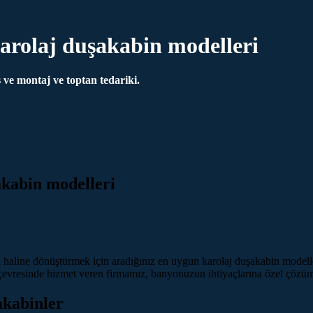
arolaj duşakabin modelleri
ve montaj ve toptan tedariki.
kabin modelleri
 haline dönüştürmek için aradığınız en uygun karolaj duşakabin model
 çevresinde hizmet veren firmamız, banyonuzun ihtiyaçlarına özel çözü
akabinler