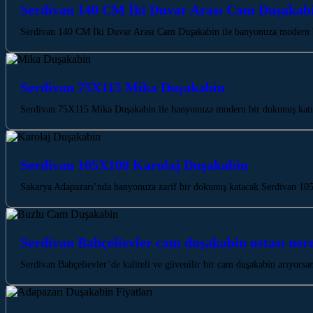
Serdivan 140 CM İki Duvar Arası Cam Duşakab
Serdivan 140 CM İki Duvar Arası Cam Duşakabin ile banyonuza modern bir
Serdivan 75X115 Mika Duşakabin
Serdivan 75X115 Mika Duşakabin ile banyonuza modern bir dokunuş katın,
Serdivan 105X100 Karolaj Duşakabin
Sakarya Adapazarı’nda banyonuza zarif bir dokunuş katacak Serdivan 105X
Serdivan Bahçelievler cam duşakabin ustası ner
Serdivan Bahçelievler’de kaliteli ve güvenilir bir cam duşakabin arıyors