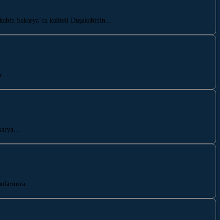
şakabin Sakarya’da kaliteli Duşakabinin…
sı…
akarya…
lanlarınıza…