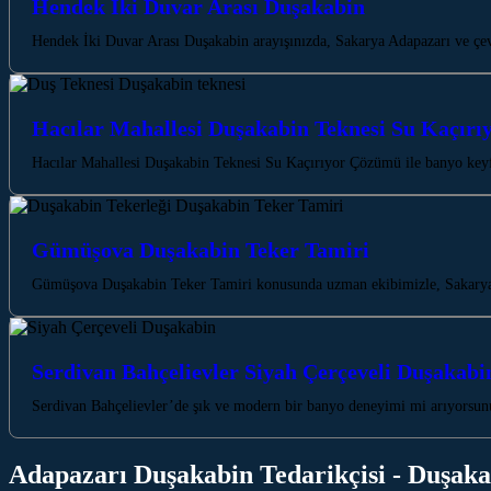
Hendek İki Duvar Arası Duşakabin
Hendek İki Duvar Arası Duşakabin arayışınızda, Sakarya Adapazarı ve çevr
Hacılar Mahallesi Duşakabin Teknesi Su Kaçır
Hacılar Mahallesi Duşakabin Teknesi Su Kaçırıyor Çözümü ile banyo keyf
Gümüşova Duşakabin Teker Tamiri
Gümüşova Duşakabin Teker Tamiri konusunda uzman ekibimizle, Sakarya A
Serdivan Bahçelievler Siyah Çerçeveli Duşakabi
Serdivan Bahçelievler’de şık ve modern bir banyo deneyimi mi arıyorsunu
Adapazarı Duşakabin Tedarikçisi - Duşaka