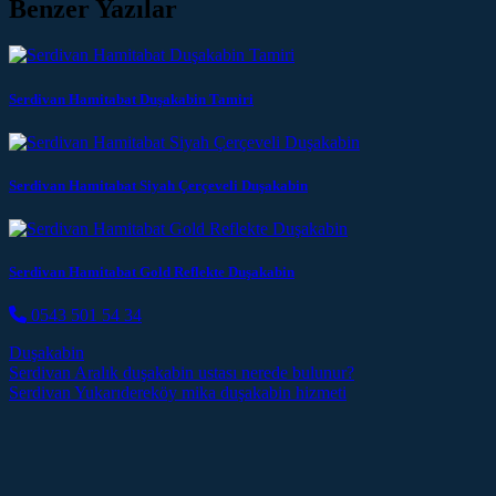
Benzer Yazılar
Serdivan Hamitabat Duşakabin Tamiri
Serdivan Hamitabat Siyah Çerçeveli Duşakabin
Serdivan Hamitabat Gold Reflekte Duşakabin
0543 501 54 34
Duşakabin
Post navigation
Serdivan Aralık duşakabin ustası nerede bulunur?
Serdivan Yukarıdereköy mika duşakabin hizmeti