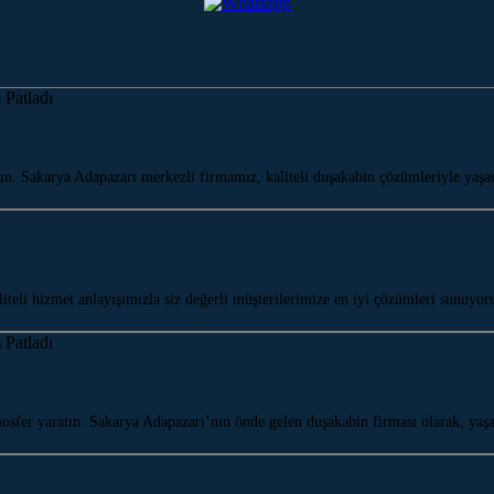
 Sakarya Adapazarı merkezli firmamız, kaliteli duşakabin çözümleriyle yaşam 
teli hizmet anlayışımızla siz değerli müşterilerimize en iyi çözümleri sunuy
sfer yaratın. Sakarya Adapazarı’nın önde gelen duşakabin firması olarak, y