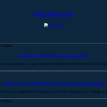
0543 501 54 34
Serdivan 60X130 Cam Duşakabin
r dokunuş katmak ve yaşam alanınızı dönüştürmek için Serdivan 60X130 Cam 
Serdivan 95 CM İki Duvar Arası Cam Duşakabin
 Arası Cam Duşakabin ile banyonuza modern bir dokunuş katın, ferahlığı ve şı