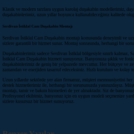
Klasik ve modern tarzlara uygun karolaj duşakabin modellerimiz, dayanı
duşakabinlerimiz, uzun yıllar boyunca kullanabileceğiniz kalitede olup,
Serdivan İstiklal Cam Duşakabin Montajı
Serdivan İstiklal Cam Duşakabin montajı konusunda deneyimli ve uzman 
sizlere garantili bir hizmet sunar. Montaj sonrasında, herhangi bir sor
Duşakabinlerimiz sadece Serdivan İstiklal bölgesiyle sınırlı kalmaz,
İstiklal Cam Duşakabin hizmeti sunuyoruz. Banyonuza şıklık ve fonksi
duşakabinlerimiz de geniş bir yelpazede mevcuttur. Her bütçeye ve ze
zamandan ve enerjiden tasarruf edeceksiniz. Hızlı kurulum ve kolay te
Uzun yıllardır sektörde yer alan firmamız, müşteri memnuniyetini her 
destek hizmetlerimiz ile, herhangi bir sorununuzda yanınızdayız. Müşte
montajı, tamir ve bakım hizmetleri de yer almaktadır. Siz de banyonuzu
Profesyonel ekibimiz, banyonuz için en uygun modeli seçmenize yardımc
sizlere kusursuz bir hizmet sunuyoruz.
Benzer Yazılar