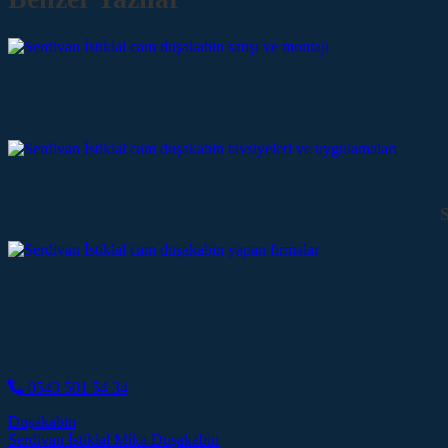
S
0543 501 54 34
Duşakabin
Post navigation
Serdivan İstiklal Mika Duşakabin