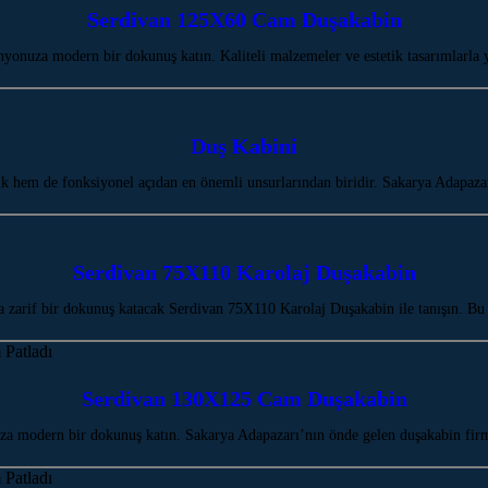
Serdivan 125X60 Cam Duşakabin
onuza modern bir dokunuş katın. Kaliteli malzemeler ve estetik tasarımlarla 
Duş Kabini
ik hem de fonksiyonel açıdan en önemli unsurlarından biridir. Sakarya Adap
Serdivan 75X110 Karolaj Duşakabin
 zarif bir dokunuş katacak Serdivan 75X110 Karolaj Duşakabin ile tanışın. Bu
Serdivan 130X125 Cam Duşakabin
modern bir dokunuş katın. Sakarya Adapazarı’nın önde gelen duşakabin firma