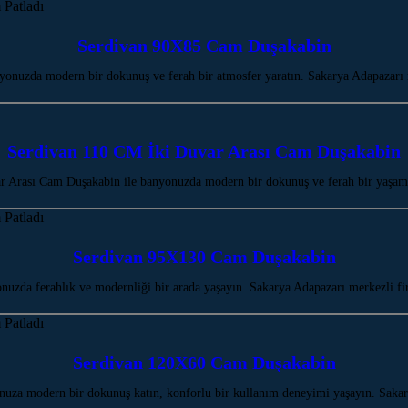
Serdivan 90X85 Cam Duşakabin
onuzda modern bir dokunuş ve ferah bir atmosfer yaratın. Sakarya Adapazarı 
Serdivan 110 CM İki Duvar Arası Cam Duşakabin
 Arası Cam Duşakabin ile banyonuzda modern bir dokunuş ve ferah bir yaşam
Serdivan 95X130 Cam Duşakabin
zda ferahlık ve modernliği bir arada yaşayın. Sakarya Adapazarı merkezli f
Serdivan 120X60 Cam Duşakabin
uza modern bir dokunuş katın, konforlu bir kullanım deneyimi yaşayın. Sak