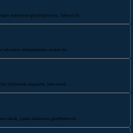
yaşam alanlarınızı güzelleştiriyoruz. Sakarya’da…
azarı’nda banyo dönüşümünüze modern bir…
 özel ölçülerdeki duşakabin, hem estetik…
sı olarak, yaşam alanlarınızı güzelleştirecek…