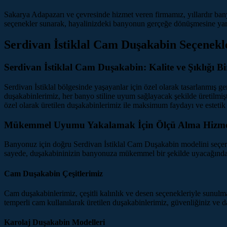
Sakarya Adapazarı ve çevresinde hizmet veren firmamız, yıllardır b
seçenekler sunarak, hayalinizdeki banyonun gerçeğe dönüşmesine yard
Serdivan İstiklal Cam Duşakabin Seçenekl
Serdivan İstiklal Cam Duşakabin: Kalite ve Şıklığı B
Serdivan İstiklal bölgesinde yaşayanlar için özel olarak tasarlanmış 
duşakabinlerimiz, her banyo stiline uyum sağlayacak şekilde üretilmiş
özel olarak üretilen duşakabinlerimiz ile maksimum faydayı ve estetik
Mükemmel Uyumu Yakalamak İçin Ölçü Alma Hizme
Banyonuz için doğru Serdivan İstiklal Cam Duşakabin modelini seçerke
sayede, duşakabininizin banyonuza mükemmel bir şekilde uyacağından em
Cam Duşakabin Çeşitlerimiz
Cam duşakabinlerimiz, çeşitli kalınlık ve desen seçenekleriyle sunulm
temperli cam kullanılarak üretilen duşakabinlerimiz, güvenliğiniz ve daya
Karolaj Duşakabin Modelleri