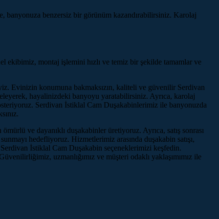
yle, banyonuza benzersiz bir görünüm kazandırabilirsiniz. Karolaj
 ekibimiz, montaj işlemini hızlı ve temiz bir şekilde tamamlar ve
yiz. Evinizin konumuna bakmaksızın, kaliteli ve güvenilir Serdivan
eyerek, hayalinizdeki banyoyu yaratabilirsiniz. Ayrıca, karolaj
österiyoruz. Serdivan İstiklal Cam Duşakabinlerimiz ile banyonuzda
sınız.
 ömürlü ve dayanıklı duşakabinler üretiyoruz. Ayrıca, satış sonrası
i sunmayı hedefliyoruz. Hizmetlerimiz arasında duşakabin satışı,
ve Serdivan İstiklal Cam Duşakabin seçeneklerimizi keşfedin.
Güvenilirliğimiz, uzmanlığımız ve müşteri odaklı yaklaşımımız ile