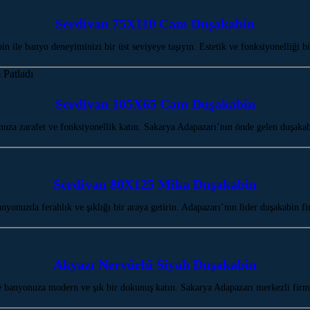
Serdivan 75X110 Cam Duşakabin
ile banyo deneyiminizi bir üst seviyeye taşıyın. Estetik ve fonksiyonelliği 
Serdivan 105X65 Cam Duşakabin
za zarafet ve fonksiyonellik katın. Sakarya Adapazarı’nın önde gelen duşakab
Serdivan 80X125 Mika Duşakabin
onuzda ferahlık ve şıklığı bir araya getirin. Adapazarı’nın lider duşakabin f
Akyazı Nervürlü Siyah Duşakabin
 banyonuza modern ve şık bir dokunuş katın. Sakarya Adapazarı merkezli firma