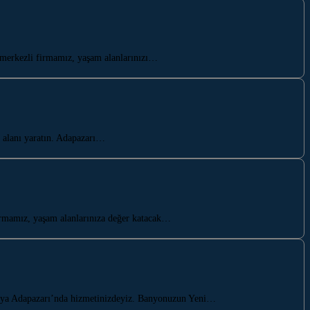
merkezli firmamız, yaşam alanlarınızı…
 alanı yaratın. Adapazarı…
irmamız, yaşam alanlarınıza değer katacak…
arya Adapazarı’nda hizmetinizdeyiz. Banyonuzun Yeni…