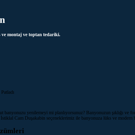
in
ve montaj ve toptan tedariki.
vcut banyonuzu yenilemeyi mi planlıyorsunuz? Banyonuzun şıklığı ve fo
İstiklal Cam Duşakabin seçeneklerimiz ile banyonuza lüks ve modern b
özümleri