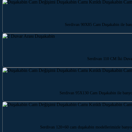
Serdivan 90X85 Cam Duşakabin ile bany
Serdivan 110 CM İki Duvar
Serdivan 95X130 Cam Duşakabin ile banyonu
Serdivan 120×60 cam duşakabin modellerimizle banyon