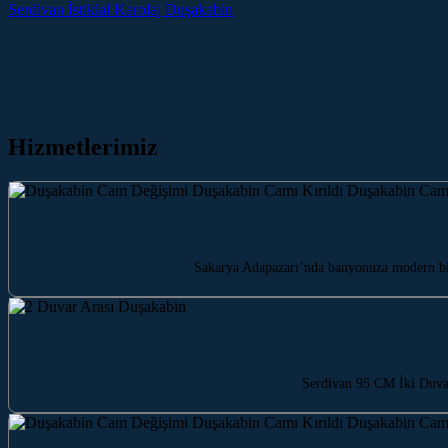
Serdivan İstiklal Karolaj Duşakabin
Hizmetlerimiz
Sakarya Adapazarı’nda banyonuza modern bi
Serdivan 95 CM İki Duvar