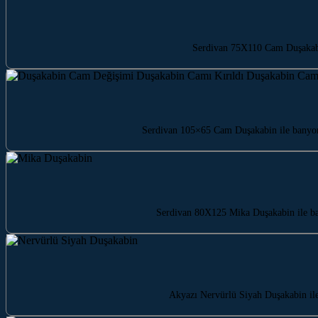
Serdivan 75X110 Cam Duşakabin 
Serdivan 105×65 Cam Duşakabin ile banyonu
Serdivan 80X125 Mika Duşakabin ile bany
Akyazı Nervürlü Siyah Duşakabin ile