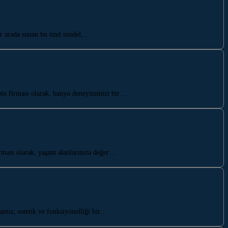
bir arada sunan bu özel model,…
in firması olarak, banyo deneyiminizi bir…
irması olarak, yaşam alanlarınıza değer…
mız, estetik ve fonksiyonelliği bir…