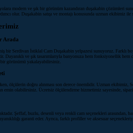
anyolara modern ve şık bir görünüm kazandıran duşakabin çözümleri su
ımcı olur. Duşakabin satışı ve montajı konusunda uzman ekibimiz ile s
erimiz
ir Arada
geniş bir Serdivan İstiklal Cam Duşakabin yelpazesi sunuyoruz. Farklı b
tir. Dayanıklı ve şık tasarımlarıyla banyonuza hem fonksiyonellik hem 
 bir görünümü yakalayabilirsiniz.
ti
n, ölçülerin doğru alınması son derece önemlidir. Uzman ekibimiz, Ser
in olabilirsiniz. Ücretsiz ölçülendirme hizmetimiz sayesinde, sipariş 
aktadır. Şeffaf, buzlu, desenli veya renkli cam seçenekleri arasından, 
nıklılığı garanti eder. Ayrıca, farklı profiller ve aksesuar seçenekleriyle