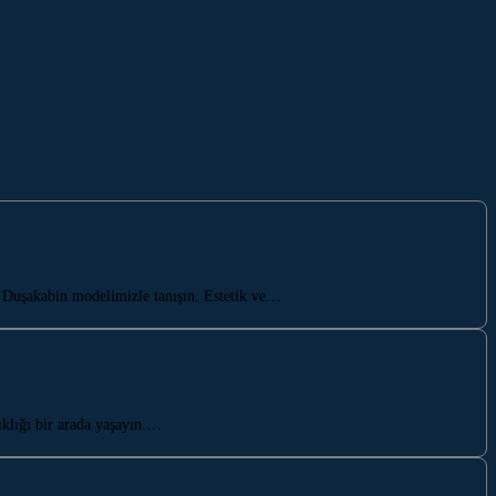
Duşakabin modelimizle tanışın. Estetik ve…
klığı bir arada yaşayın.…