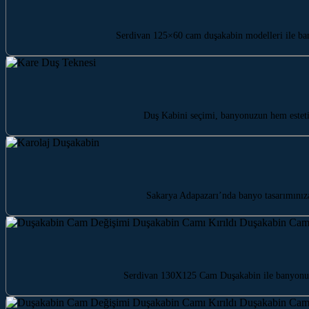
Serdivan 125×60 cam duşakabin modelleri ile bany
Duş Kabini seçimi, banyonuzun hem estet
Sakarya Adapazarı’nda banyo tasarımınıza
Serdivan 130X125 Cam Duşakabin ile banyonuza 