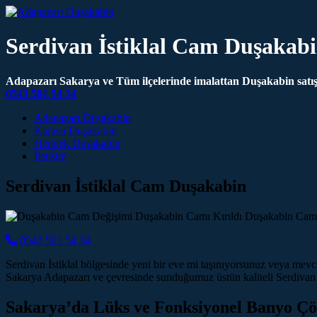
Serdivan İstiklal Cam Duşakab
Adapazarı Sakarya ve Tüm ilçelerinde imalattan Duşakabin satış 
0543 501 54 34
Main Navigation
Adapazarı Duşakabin
Karasu Duşakabin
Hendek Duşakabin
İletişim
Serdivan İstiklal Cam Duşakabin
0543 501 54 34
Serdivan İstiklal bölgesinde yeni bir eve mi taşınıyorsunuz veya me
Sakarya Adapazarı ve çevresinde sunduğumuz üstün kaliteli Serdivan 
Sakarya’da Lüks ve Fonksiyonel Banyo Ç