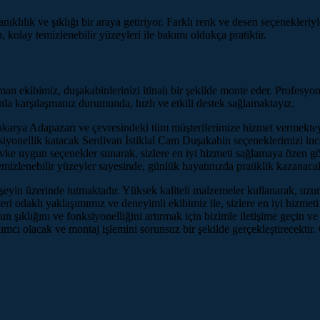
klılık ve şıklığı bir araya getiriyor. Farklı renk ve desen seçenekleri
 kolay temizlenebilir yüzeyleri ile bakımı oldukça pratiktir.
ekibimiz, duşakabinlerinizi itinalı bir şekilde monte eder. Profesyonel
unla karşılaşmanız durumunda, hızlı ve etkili destek sağlamaktayız.
 Sakarya Adapazarı ve çevresindeki tüm müşterilerimize hizmet vermekte
yonellik katacak Serdivan İstiklal Cam Duşakabin seçeneklerimizi incel
vke uygun seçenekler sunarak, sizlere en iyi hizmeti sağlamaya özen g
mizlenebilir yüzeyler sayesinde, günlük hayatınızda pratiklik kazanacak
şeyin üzerinde tutmaktadır. Yüksek kaliteli malzemeler kullanarak, uzun
ri odaklı yaklaşımımız ve deneyimli ekibimiz ile, sizlere en iyi hizmet
n şıklığını ve fonksiyonelliğini artırmak için bizimle iletişime geçin 
ı olacak ve montaj işlemini sorunsuz bir şekilde gerçekleştirecektir. 