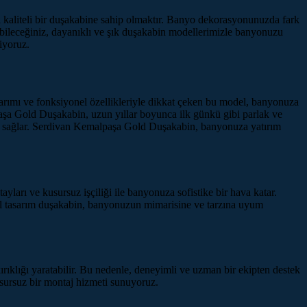
i kaliteli bir duşakabine sahip olmaktır. Banyo dekorasyonunuzda fark
nabileceğiniz, dayanıklı ve şık duşakabin modellerimizle banyonuzu
iyoruz.
arımı ve fonksiyonel özellikleriyle dikkat çeken bu model, banyonuza
paşa Gold Duşakabin, uzun yıllar boyunca ilk günkü gibi parlak ve
um sağlar. Serdivan Kemalpaşa Gold Duşakabin, banyonuza yatırım
yları ve kusursuz işçiliği ile banyonuza sofistike bir hava katar.
zel tasarım duşakabin, banyonuzun mimarisine ve tarzına uyum
ıklığı yaratabilir. Bu nedenle, deneyimli ve uzman bir ekipten destek
sursuz bir montaj hizmeti sunuyoruz.