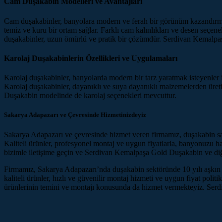
Cam Duşakabin Modelleri ve Avantajları
Cam duşakabinler, banyolara modern ve ferah bir görünüm kazandırmak 
temiz ve kuru bir ortam sağlar. Farklı cam kalınlıkları ve desen seçen
duşakabinler, uzun ömürlü ve pratik bir çözümdür. Serdivan Kemalpaş
Karolaj Duşakabinlerin Özellikleri ve Uygulamaları
Karolaj duşakabinler, banyolarda modern bir tarz yaratmak isteyenler i
Karolaj duşakabinler, dayanıklı ve suya dayanıklı malzemelerden üretil
Duşakabin modelinde de karolaj seçenekleri mevcuttur.
Sakarya Adapazarı ve Çevresinde Hizmetinizdeyiz
Sakarya Adapazarı ve çevresinde hizmet veren firmamız, duşakabin sat
Kaliteli ürünler, profesyonel montaj ve uygun fiyatlarla, banyonuzu 
bizimle iletişime geçin ve Serdivan Kemalpaşa Gold Duşakabin ve diğe
Firmamız, Sakarya Adapazarı’nda duşakabin sektöründe 10 yılı aşkın s
kaliteli ürünler, hızlı ve güvenilir montaj hizmeti ve uygun fiyat pol
ürünlerinin temini ve montajı konusunda da hizmet vermekteyiz. Ser