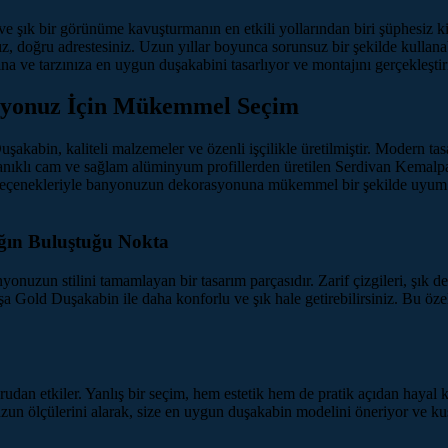
e şık bir görünüme kavuşturmanın en etkili yollarından biri şüphesiz k
nız, doğru adrestesiniz. Uzun yıllar boyunca sorunsuz bir şekilde kulla
a ve tarzınıza en uygun duşakabini tasarlıyor ve montajını gerçekleştir
nyonuz İçin Mükemmel Seçim
bin, kaliteli malzemeler ve özenli işçilikle üretilmiştir. Modern tas
ayanıklı cam ve sağlam alüminyum profillerden üretilen Serdivan Kemal
arım seçenekleriyle banyonuzun dekorasyonuna mükemmel bir şekilde uy
ığın Buluştuğu Nokta
zun stilini tamamlayan bir tasarım parçasıdır. Zarif çizgileri, şık deta
a Gold Duşakabin ile daha konforlu ve şık hale getirebilirsiniz. Bu ö
 etkiler. Yanlış bir seçim, hem estetik hem de pratik açıdan hayal kır
un ölçülerini alarak, size en uygun duşakabin modelini öneriyor ve ku