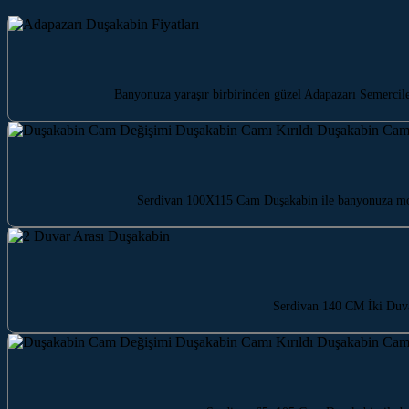
Banyonuza yaraşır birbirinden güzel Adapazarı Semercile
Serdivan 100X115 Cam Duşakabin ile banyonuza moder
Serdivan 140 CM İki Duvar