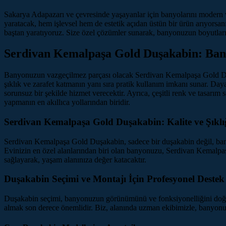
Sakarya Adapazarı ve çevresinde yaşayanlar için banyolarını modern v
yaratacak, hem işlevsel hem de estetik açıdan üstün bir ürün arıyorsa
baştan yaratıyoruz. Size özel çözümler sunarak, banyonuzun boyutların
Serdivan Kemalpaşa Gold Duşakabin: Ba
Banyonuzun vazgeçilmez parçası olacak Serdivan Kemalpaşa Gold Duşaka
şıklık ve zarafet katmanın yanı sıra pratik kullanım imkanı sunar. D
sorunsuz bir şekilde hizmet verecektir. Ayrıca, çeşitli renk ve tas
yapmanın en akıllıca yollarından biridir.
Serdivan Kemalpaşa Gold Duşakabin: Kalite ve Şıkl
Serdivan Kemalpaşa Gold Duşakabin, sadece bir duşakabin değil, banyonu
Evinizin en özel alanlarından biri olan banyonuzu, Serdivan Kemalpaş
sağlayarak, yaşam alanınıza değer katacaktır.
Duşakabin Seçimi ve Montajı İçin Profesyonel Destek
Duşakabin seçimi, banyonuzun görünümünü ve fonksiyonelliğini doğrudan
almak son derece önemlidir. Biz, alanında uzman ekibimizle, banyonuz