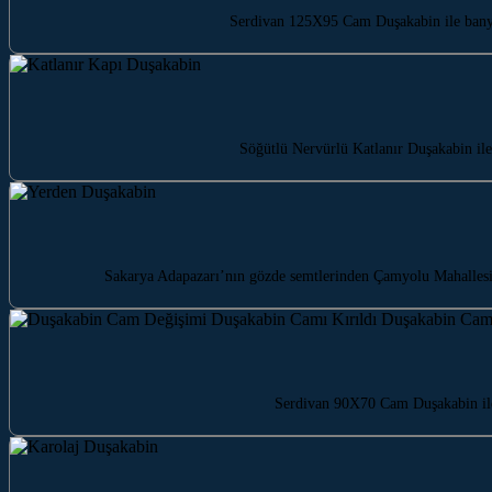
Serdivan 125X95 Cam Duşakabin ile banyo
Söğütlü Nervürlü Katlanır Duşakabin ile
Sakarya Adapazarı’nın gözde semtlerinden Çamyolu Mahallesi’n
Serdivan 90X70 Cam Duşakabin ile 