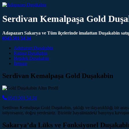
Serdivan Kemalpaşa Gold Duşa
Adapazarı Sakarya ve Tüm ilçelerinde imalattan Duşakabin satış 
0543 501 54 34
Main Navigation
Adapazarı Duşakabin
Karasu Duşakabin
Hendek Duşakabin
İletişim
Serdivan Kemalpaşa Gold Duşakabin
0543 501 54 34
Serdivan Kemalpaşa Gold Duşakabin, şıklığı ve dayanıklılığı bir aray
istiyorsanız, doğru yerdesiniz. Bizimle hayalinizdeki banyoya kavuşu
Sakarya’da Lüks ve Fonksiyonel Duşakabi