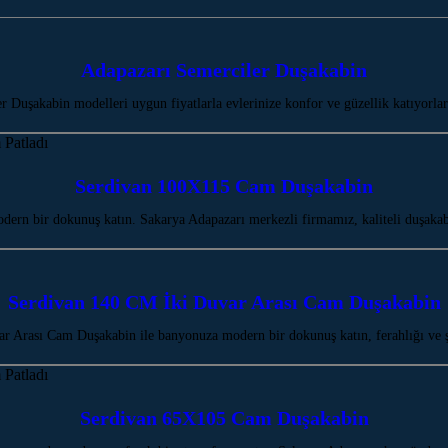
Adapazarı Semerciler Duşakabin
r Duşakabin modelleri uygun fiyatlarla evlerinize konfor ve güzellik katıyorl
Serdivan 100X115 Cam Duşakabin
n bir dokunuş katın. Sakarya Adapazarı merkezli firmamız, kaliteli duşakabi
Serdivan 140 CM İki Duvar Arası Cam Duşakabin
 Arası Cam Duşakabin ile banyonuza modern bir dokunuş katın, ferahlığı ve ş
Serdivan 65X105 Cam Duşakabin