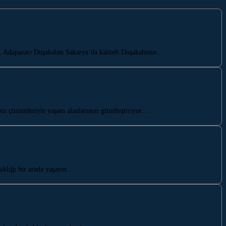
ar. Adapazarı Duşakabin Sakarya’da kaliteli Duşakabinin…
n çözümleriyle yaşam alanlarınızı güzelleştiriyor.…
ıklığı bir arada yaşayın.…