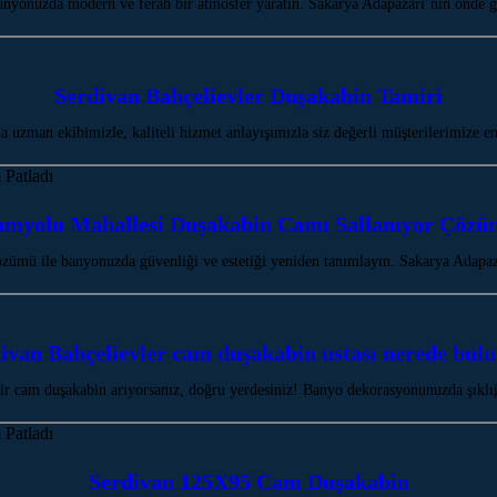
nyonuzda modern ve ferah bir atmosfer yaratın. Sakarya Adapazarı’nın önde g
Serdivan Bahçelievler Duşakabin Tamiri
 uzman ekibimizle, kaliteli hizmet anlayışımızla siz değerli müşterilerimize 
myolu Mahallesi Duşakabin Camı Sallanıyor Çöz
ümü ile banyonuzda güvenliği ve estetiği yeniden tanımlayın. Sakarya Adapaza
ivan Bahçelievler cam duşakabin ustası nerede bul
 bir cam duşakabin arıyorsanız, doğru yerdesiniz! Banyo dekorasyonunuzda şıklı
Serdivan 125X95 Cam Duşakabin