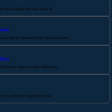
ve fonksiyonelliği bir arada sunan bu…
zümü
mamız, Hacılar Mahallesi’ndeki duşakabin teknesi…
ları
zli firmamız, banyo ve yaşam alanlarınıza…
arı’nın önde gelen duşakabin firması…