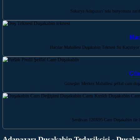
Sakarya Adapazarı’nda banyonuza zarif
Hac
Hacılar Mahallesi Duşakabin Teknesi Su Kaçırıyor
Gün
Güneşler Merkez Mahallesi şeffaf cam duşa
Serdivan 120X95 Cam Duşakabin ile ba
Adapazarı Duşakabin Tedarikçisi - Duşaka