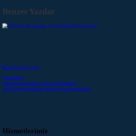
Benzer Yazılar
0543 501 54 34
Duşakabin
Post navigation
Serdivan Kemalpaşa Krom Duşakabin
Serdivan Kemalpaşa Desenli Cam Duşakabin
Hizmetlerimiz