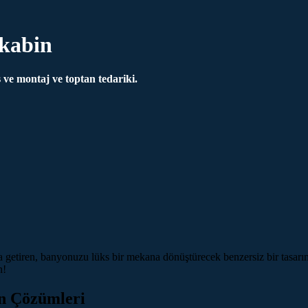
kabin
ve montaj ve toptan tedariki.
a getiren, banyonuzu lüks bir mekana dönüştürecek benzersiz bir tasar
n!
n Çözümleri