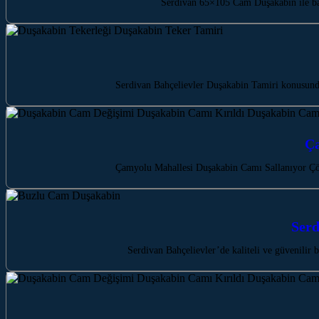
Serdivan 65×105 Cam Duşakabin ile ba
Serdivan Bahçelievler Duşakabin Tamiri konusunda
Ça
Çamyolu Mahallesi Duşakabin Camı Sallanıyor Çöz
Serd
Serdivan Bahçelievler’de kaliteli ve güvenilir