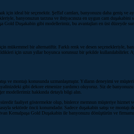
için ideal bir seçenektir. Şeffaf camları, banyonuzu daha geniş ve ay
ekleriyle, banyonuzun tarzına ve ihtiyacınıza en uygun cam duşakabini se
a Gold Duşakabin gibi modellerimiz, bu avantajları en üst düzeyde sun
çin mükemmel bir alternatiftir. Farklı renk ve desen seçenekleriyle, ban
dikleri için uzun yıllar boyunca sorunsuz bir şekilde kullanılabilirler. 
ışı ve montajı konusunda uzmanlaşmıştır. Yılların deneyimi ve müşteri 
hayalinizdeki gibi dekore etmenize yardımcı oluyoruz. Siz de banyonuzu
r modellerimiz hakkında detaylı bilgi alın.
üredir faaliyet göstermekte olup, binlerce memnun müşteriye hizmet ve
itikasıyla sektörde öncü konumdadır. Sadece duşakabin satışı ve montajı 
divan Kemalpaşa Gold Duşakabin ile banyonuzu dönüştürün ve firmamızı