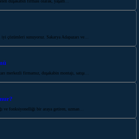
elen duşakabin firması olarak, yaşam…
en iyi çözümleri sunuyoruz. Sakarya Adapazarı ve…
ümü
rı merkezli firmamız, duşakabin montajı, satışı…
unur?
ğı ve fonksiyonelliği bir araya getiren, uzman…