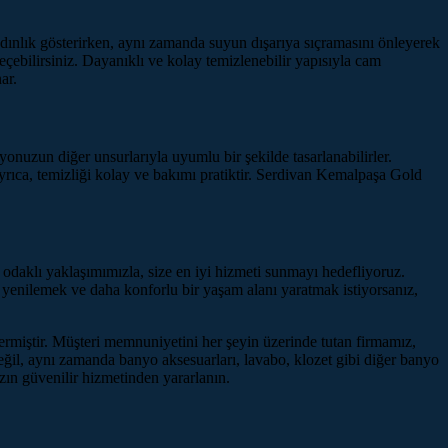
dınlık gösterirken, aynı zamanda suyun dışarıya sıçramasını önleyerek
çebilirsiniz. Dayanıklı ve kolay temizlenebilir yapısıyla cam
ar.
yonuzun diğer unsurlarıyla uyumlu bir şekilde tasarlanabilirler.
Ayrıca, temizliği kolay ve bakımı pratiktir. Serdivan Kemalpaşa Gold
odaklı yaklaşımımızla, size en iyi hizmeti sunmayı hedefliyoruz.
 yenilemek ve daha konforlu bir yaşam alanı yaratmak istiyorsanız,
rmiştir. Müşteri memnuniyetini her şeyin üzerinde tutan firmamız,
değil, aynı zamanda banyo aksesuarları, lavabo, klozet gibi diğer banyo
n güvenilir hizmetinden yararlanın.