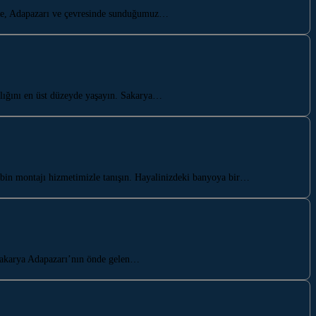
nde, Adapazarı ve çevresinde sunduğumuz…
ylığını en üst düzeyde yaşayın. Sakarya…
abin montajı hizmetimizle tanışın. Hayalinizdeki banyoya bir…
 Sakarya Adapazarı’nın önde gelen…