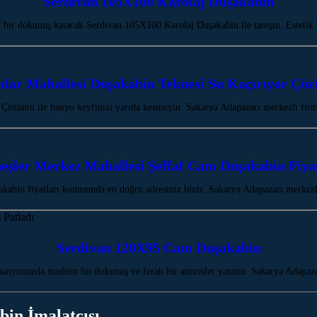
Serdivan 105X100 Karolaj Duşakabin
 bir dokunuş katacak Serdivan 105X100 Karolaj Duşakabin ile tanışın. Estetik 
ılar Mahallesi Duşakabin Teknesi Su Kaçırıyor Çö
 Çözümü ile banyo keyfinizi yarıda kesmeyin. Sakarya Adapazarı merkezli fir
eşler Merkez Mahallesi Şeffaf Cam Duşakabin Fiyat
kabin fiyatları konusunda en doğru adresiniz biziz. Sakarya Adapazarı merke
Serdivan 120X95 Cam Duşakabin
nyonuzda modern bir dokunuş ve ferah bir atmosfer yaratın. Sakarya Adapaz
bin İmalatçısı