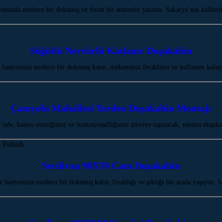
nuzda modern bir dokunuş ve ferah bir atmosfer yaratın. Sakarya’nın kalbi
Söğütlü Nervürlü Katlanır Duşakabin
 banyonuza modern bir dokunuş katın, mekanınızı ferahlatın ve kullanım kola
Çamyolu Mahallesi Yerden Duşakabin Montajı
de, banyo estetiğinizi ve fonksiyonelliğinizi zirveye taşıyacak, yerden duşak
Serdivan 90X70 Cam Duşakabin
banyonuza modern bir dokunuş katın, ferahlığı ve şıklığı bir arada yaşayın.