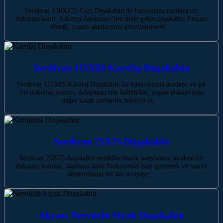
Serdivan 130X125 Cam Duşakabin ile banyonuza modern bir
dokunuş katın. Sakarya Adapazarı’nın önde gelen duşakabin firması
olarak, yaşam alanlarınızı güzelleştirecek…
Serdivan 115X85 Karolaj Duşakabin
Serdivan 115X85 Karolaj Duşakabin ile banyonuzda modern ve şık
bir dokunuş yaratın. Adapazarı’nın kalbinden, yaşam alanlarınıza
değer katan çözümler sunuyoruz.…
Serdivan 75X75 Duşakabin
Serdivan 75X75 duşakabin modellerimizle banyonuza modern bir
dokunuş katmak, alanınızı daha fonksiyonel hale getirmek ve banyo
deneyiminizi bir üst seviyeye…
Akyazı Nervürlü Siyah Duşakabin