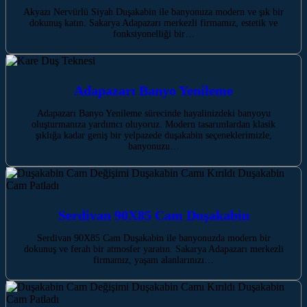
Akyazı Nervürlü Siyah Duşakabin ile banyonuza modern ve şık bir
dokunuş katın. Sakarya Adapazarı merkezli firmamız, estetik ve
fonksiyonelliği bir…
Adapazarı Banyo Yenileme
Adapazarı Banyo Yenileme sürecinde hayalinizdeki banyoyu
oluşturmanıza yardımcı oluyoruz. Modern tasarımlardan klasik
şıklığa kadar geniş bir yelpazede duşakabin seçeneklerimizle,
banyonuzu…
Serdivan 90X85 Cam Duşakabin
Serdivan 90X85 Cam Duşakabin ile banyonuzda modern bir
dokunuş ve ferah bir atmosfer yaratın. Sakarya Adapazarı merkezli
firmamız, yaşam alanlarınızı…