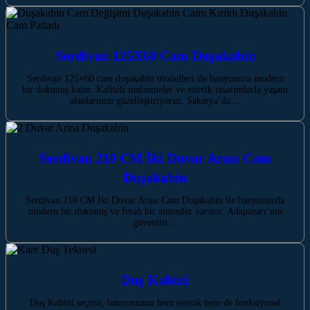
Serdivan 125X60 Cam Duşakabin
Serdivan 125×60 cam duşakabin modelleri ile banyonuza modern
bir dokunuş katın. Kaliteli malzemeler ve estetik tasarımlarla yaşam
alanlarınızı güzelleştiriyoruz. Sakarya’da…
Serdivan 210 CM İki Duvar Arası Cam
Duşakabin
Serdivan 210 CM İki Duvar Arası Cam Duşakabin ile banyonuzda
modern bir dokunuş ve ferah bir atmosfer yaratın. Adapazarı’nın
güvenilir…
Duş Kabini
Duş Kabini seçimi, banyonuzun hem estetik hem de fonksiyonel