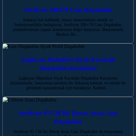
Serdivan 100X70 Cam Duşakabin
Sakarya’nın kalbinde, banyo deneyiminizi estetik ve
fonksiyonellikle buluşturan, Serdivan 100×70 Cam Duşakabin
çözümlerimizle yaşam alanlarınıza değer katıyoruz. Banyonuzda
Modern Bir…
Çağlayan Mahallesi Siyah Karolajlı
Duşakabin Kurulumu
Çağlayan Mahallesi Siyah Karolajlı Duşakabin Kurulumu
hizmetimizle, banyonuza modern bir dokunuş katmak ve estetik bir
görünüm kazandırmak için buradayız. Kaliteli…
Serdivan 95 CM İki Duvar Arası Cam
Duşakabin
Serdivan 95 CM İki Duvar Arası Cam Duşakabin ile banyonuza