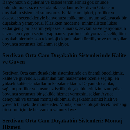
Banyonuzun ölçülerini ve kişisel tercihlerinizi göz önünde
bulundurarak, size özel olarak tasarlanmış Serdivan Orta cam
duşakabin sistemleri sunuyoruz. Farklı cam tipleri, profiller ve
aksesuar seçenekleriyle banyonuza mükemmel uyum sağlayacak bir
duşakabin yaratıyoruz. Klasikten moderne, minimalistten lükse
kadar geniş bir tasarım yelpazesi sunarak, zevkinize ve banyonuzun
tarzına en uygun seçimi yapmanıza yardımcı oluyoruz. Üstelik, tüm
duşakabinlerimiz son teknoloji ekipmanlarla üretiliyor ve uzun yıllar
boyunca sorunsuz kullanım sağlıyor.
Serdivan Orta Cam Duşakabin Sistemlerinde Kalite
ve Güven
Serdivan Orta cam duşakabin sistemlerinde en önemli önceliğimiz,
kalite ve güvendir. Kullanılan tüm malzemeler özenle seçilip, en
yüksek kalite standartlarını karşılamaktadır. Dayanıklı camlar,
sağlam profiller ve kusursuz işçilik, duşakabinlerinizin uzun yıllar
boyunca sorunsuz bir şekilde hizmet vermesini sağlar. Ayrıca,
deneyimli ve uzman montaj ekibimiz, duşakabinlerinizi hızlı ve
güvenli bir şekilde monte eder. Montaj sonrası oluşabilecek herhangi
bir sorun için de her zaman yanınızdayız.
Serdivan Orta Cam Duşakabin Sistemleri: Montaj
Hizmeti