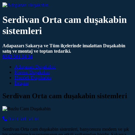
Serdivan Orta cam duşakabin
sistemleri
Adapazarı Sakarya ve Tüm ilçelerinde imalattan Duşakabin
satış ve montaj ve toptan tedariki.
0543 501 54 34
Main Navigation
Adapazarı Duşakabin
Karasu Duşakabin
Hendek Duşakabin
İletişim
Serdivan Orta cam duşakabin sistemleri
0543 501 54 34
Serdivan Orta cam duşakabin sistemleri, banyonuzu modern ve şık
bir görünüme kavuşturmanın en etkili yollarından biridir. Sakarya