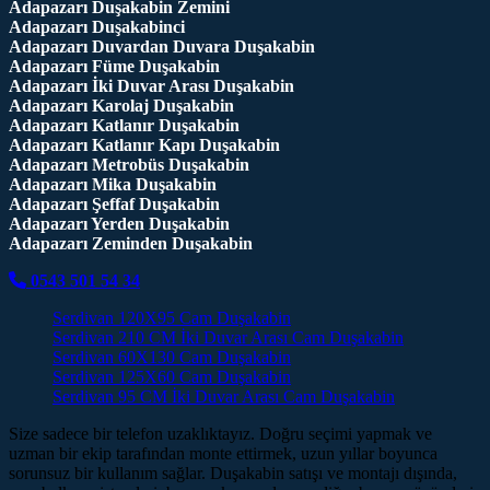
Adapazarı Duşakabin Zemini
Adapazarı Duşakabinci
Adapazarı Duvardan Duvara Duşakabin
Adapazarı Füme Duşakabin
Adapazarı İki Duvar Arası Duşakabin
Adapazarı Karolaj Duşakabin
Adapazarı Katlanır Duşakabin
Adapazarı Katlanır Kapı Duşakabin
Adapazarı Metrobüs Duşakabin
Adapazarı Mika Duşakabin
Adapazarı Şeffaf Duşakabin
Adapazarı Yerden Duşakabin
Adapazarı Zeminden Duşakabin
0543 501 54 34
Serdivan 120X95 Cam Duşakabin
Serdivan 210 CM İki Duvar Arası Cam Duşakabin
Serdivan 60X130 Cam Duşakabin
Serdivan 125X60 Cam Duşakabin
Serdivan 95 CM İki Duvar Arası Cam Duşakabin
Size sadece bir telefon uzaklıktayız. Doğru seçimi yapmak ve
uzman bir ekip tarafından monte ettirmek, uzun yıllar boyunca
sorunsuz bir kullanım sağlar. Duşakabin satışı ve montajı dışında,