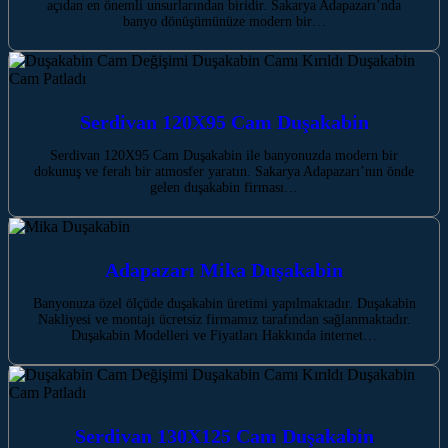
açıdan en önemli unsurlarından biridir. Sakarya Adapazarı’nda
banyo dönüşümünüze modern bir…
Serdivan 120X95 Cam Duşakabin
Serdivan 120X95 Cam Duşakabin ile banyonuzda modern bir
dokunuş ve ferah bir atmosfer yaratın. Sakarya Adapazarı’nın önde
gelen duşakabin firması…
Adapazarı Mika Duşakabin
Banyonuza özel ölçüde duşakabin üretimi yapılmaktadır. Duşakabin
Nakliyesi ve montajı ücretsiz firmamız tarafından sağlanmaktadır.
Duşakabin Modelleri ve Fiyatları Hakkında internet…
Serdivan 130X125 Cam Duşakabin