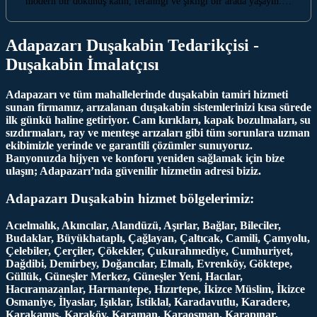
modern bir dokunuş katın, ferahlığı ve şıklığı bir arada yaşayın.…
Adapazarı Duşakabin Tedarikçisi -
Duşakabin İmalatçısı
Adapazarı ve tüm mahallelerinde duşakabin tamiri hizmeti
sunan firmamız, arızalanan duşakabin sistemlerinizi kısa sürede
ilk günkü haline getiriyor. Cam kırıkları, kapak bozulmaları, su
sızdırmaları, ray ve menteşe arızaları gibi tüm sorunlara uzman
ekibimizle yerinde ve garantili çözümler sunuyoruz.
Banyonuzda hijyen ve konforu yeniden sağlamak için bize
ulaşın; Adapazarı’nda güvenilir hizmetin adresi biziz.
Adapazarı Duşakabin hizmet bölgelerimiz:
Acıelmalık, Akıncılar, Alandüzü, Aşırlar, Bağlar, Bileciler,
Budaklar, Büyükhataplı, Çağlayan, Çaltıcak, Camili, Çamyolu,
Çelebiler, Çerçiler, Çökekler, Çukurahmediye, Cumhuriyet,
Dağdibi, Demirbey, Doğancılar, Elmalı, Evrenköy, Göktepe,
Güllük, Güneşler Merkez, Güneşler Yeni, Hacılar,
Hacıramazanlar, Harmantepe, Hızırtepe, İkizce Müslim, İkizce
Osmaniye, İlyaslar, Işıklar, İstiklal, Karadavutlu, Karadere,
Karakamış, Karaköy, Karaman, Karaosman, Karapınar,