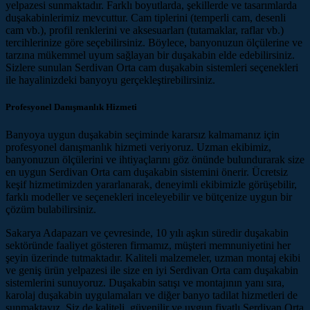
yelpazesi sunmaktadır. Farklı boyutlarda, şekillerde ve tasarımlarda
duşakabinlerimiz mevcuttur. Cam tiplerini (temperli cam, desenli
cam vb.), profil renklerini ve aksesuarları (tutamaklar, raflar vb.)
tercihlerinize göre seçebilirsiniz. Böylece, banyonuzun ölçülerine ve
tarzına mükemmel uyum sağlayan bir duşakabin elde edebilirsiniz.
Sizlere sunulan Serdivan Orta cam duşakabin sistemleri seçenekleri
ile hayalinizdeki banyoyu gerçekleştirebilirsiniz.
Profesyonel Danışmanlık Hizmeti
Banyoya uygun duşakabin seçiminde kararsız kalmamanız için
profesyonel danışmanlık hizmeti veriyoruz. Uzman ekibimiz,
banyonuzun ölçülerini ve ihtiyaçlarını göz önünde bulundurarak size
en uygun Serdivan Orta cam duşakabin sistemini önerir. Ücretsiz
keşif hizmetimizden yararlanarak, deneyimli ekibimizle görüşebilir,
farklı modeller ve seçenekleri inceleyebilir ve bütçenize uygun bir
çözüm bulabilirsiniz.
Sakarya Adapazarı ve çevresinde, 10 yılı aşkın süredir duşakabin
sektöründe faaliyet gösteren firmamız, müşteri memnuniyetini her
şeyin üzerinde tutmaktadır. Kaliteli malzemeler, uzman montaj ekibi
ve geniş ürün yelpazesi ile size en iyi Serdivan Orta cam duşakabin
sistemlerini sunuyoruz. Duşakabin satışı ve montajının yanı sıra,
karolaj duşakabin uygulamaları ve diğer banyo tadilat hizmetleri de
sunmaktayız. Siz de kaliteli, güvenilir ve uygun fiyatlı Serdivan Orta