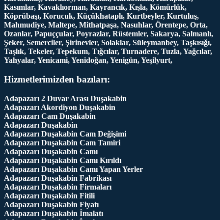
Kasımlar, Kavaklıorman, Kayrancık, Kışla, Kömürlük,
Köprübaşı, Korucuk, Küçükhataplı, Kurtbeyler, Kurtuluş,
Mahmudiye, Maltepe, Mithatpaşa, Nasuhlar, Örentepe, Orta,
Ozanlar, Papuççular, Poyrazlar, Rüstemler, Sakarya, Salmanlı,
Şeker, Semerciler, Şirinevler, Solaklar, Süleymanbey, Taşkısığı,
Taşlık, Tekeler, Tepekum, Tığcılar, Turnadere, Tuzla, Yağcılar,
Yahyalar, Yenicami, Yenidoğan, Yenigün, Yeşilyurt,
Hizmetlerimizden bazıları:
Adapazarı 2 Duvar Arası Duşakabin
Adapazarı Akordiyon Duşakabin
Adapazarı Cam Duşakabin
Adapazarı Duşakabin
Adapazarı Duşakabin Cam Değişimi
Adapazarı Duşakabin Cam Tamiri
Adapazarı Duşakabin Camı
Adapazarı Duşakabin Camı Kırıldı
Adapazarı Duşakabin Camı Yapan Yerler
Adapazarı Duşakabin Fabrikası
Adapazarı Duşakabin Firmaları
Adapazarı Duşakabin Fitili
Adapazarı Duşakabin Fiyatı
Adapazarı Duşakabin İmalatı