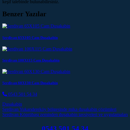
keşif talebinde bulunabilirsiniz.
Benzer Yazılar
Serdivan 65X105 Cam Duşakabin
Serdivan 100X115 Cam Duşakabin
Serdivan 60X130 Cam Duşakabin
0543 501 54 34
Duşakabin
Post navigation
Serdivan Yukarıdereköy bölgesinde mika duşakabin çözümleri
Serdivan Köprübaşı zeminden duşakabin tavsiyeleri ve uygulamaları
0543 501 54 34