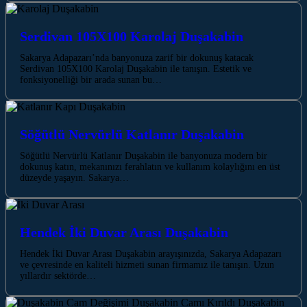
Serdivan 105X100 Karolaj Duşakabin
Sakarya Adapazarı’nda banyonuza zarif bir dokunuş katacak
Serdivan 105X100 Karolaj Duşakabin ile tanışın. Estetik ve
fonksiyonelliği bir arada sunan bu…
Söğütlü Nervürlü Katlanır Duşakabin
Söğütlü Nervürlü Katlanır Duşakabin ile banyonuza modern bir
dokunuş katın, mekanınızı ferahlatın ve kullanım kolaylığını en üst
düzeyde yaşayın. Sakarya…
Hendek İki Duvar Arası Duşakabin
Hendek İki Duvar Arası Duşakabin arayışınızda, Sakarya Adapazarı
ve çevresinde en kaliteli hizmeti sunan firmamız ile tanışın. Uzun
yıllardır sektörde…