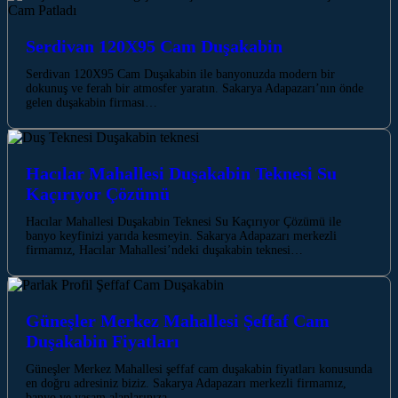
Serdivan 120X95 Cam Duşakabin
Serdivan 120X95 Cam Duşakabin ile banyonuzda modern bir
dokunuş ve ferah bir atmosfer yaratın. Sakarya Adapazarı’nın önde
gelen duşakabin firması…
Hacılar Mahallesi Duşakabin Teknesi Su
Kaçırıyor Çözümü
Hacılar Mahallesi Duşakabin Teknesi Su Kaçırıyor Çözümü ile
banyo keyfinizi yarıda kesmeyin. Sakarya Adapazarı merkezli
firmamız, Hacılar Mahallesi’ndeki duşakabin teknesi…
Güneşler Merkez Mahallesi Şeffaf Cam
Duşakabin Fiyatları
Güneşler Merkez Mahallesi şeffaf cam duşakabin fiyatları konusunda
en doğru adresiniz biziz. Sakarya Adapazarı merkezli firmamız,
banyo ve yaşam alanlarınıza…