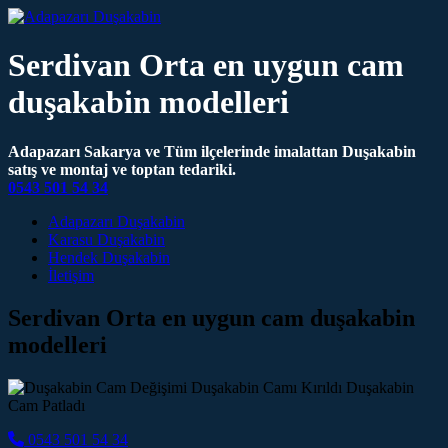
Serdivan Orta en uygun cam
duşakabin modelleri
Adapazarı Sakarya ve Tüm ilçelerinde imalattan Duşakabin
satış ve montaj ve toptan tedariki.
0543 501 54 34
Main Navigation
Adapazarı Duşakabin
Karasu Duşakabin
Hendek Duşakabin
İletişim
Serdivan Orta en uygun cam duşakabin
modelleri
0543 501 54 34