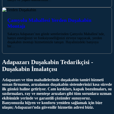
Çamyolu Mahallesi Yerden Duşakabin
Montajı
Sakarya Adapazarı’nın gözde semtlerinden Çamyolu Mahallesi’nde,
banyo estetiğinizi ve fonksiyonelliğinizi zirveye taşıyacak, yerden
duşakabin montajı hizmetimizle tanışın. Hayalinizdeki banyoya
bir…
Adapazarı Duşakabin Tedarikçisi -
Duşakabin İmalatçısı
Adapazarı ve tüm mahallelerinde duşakabin tamiri hizmeti
sunan firmamız, arızalanan duşakabin sistemlerinizi kısa sürede
ilk günkü haline getiriyor. Cam kırıkları, kapak bozulmaları, su
sızdırmaları, ray ve menteşe arızaları gibi tüm sorunlara uzman
ekibimizle yerinde ve garantili çözümler sunuyoruz.
Banyonuzda hijyen ve konforu yeniden sağlamak için bize
ulaşın; Adapazarı’nda güvenilir hizmetin adresi biziz.