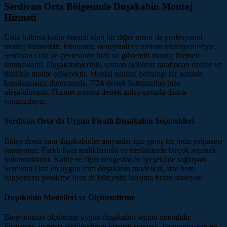
Serdivan Orta Bölgesinde Duşakabin Montaj
Hizmeti
Ürün kalitesi kadar önemli olan bir diğer unsur da profesyonel
montaj hizmetidir. Firmamız, deneyimli ve uzman teknisyenleriyle,
Serdivan Orta ve çevresinde hızlı ve güvenilir montaj hizmeti
sunmaktadır. Duşakabinleriniz, uzman ekibimiz tarafından özenle ve
titizlikle monte edilecektir. Montaj sonrası herhangi bir sorunla
karşılaşmanız durumunda, 7/24 destek hattımızdan bize
ulaşabilirsiniz. Hizmet sonrası destek anlayışımızla daima
yanınızdayız.
Serdivan Orta’da Uygun Fiyatlı Duşakabin Seçenekleri
Bütçe dostu cam duşakabinler arayanlar için geniş bir ürün yelpazesi
sunuyoruz. Farklı fiyat aralıklarında ve özelliklerde birçok seçenek
bulunmaktadır. Kalite ve fiyat dengesini en iyi şekilde sağlayan
Serdivan Orta en uygun cam duşakabin modelleri, size hem
banyonuzu yenileme hem de bütçenizi koruma fırsatı sunuyor.
Duşakabin Modelleri ve Ölçülendirme
Banyonuzun ölçülerine uygun duşakabin seçimi önemlidir.
Firmamız, ücretsiz ölçülendirme hizmeti sunarak, banyonuz için en