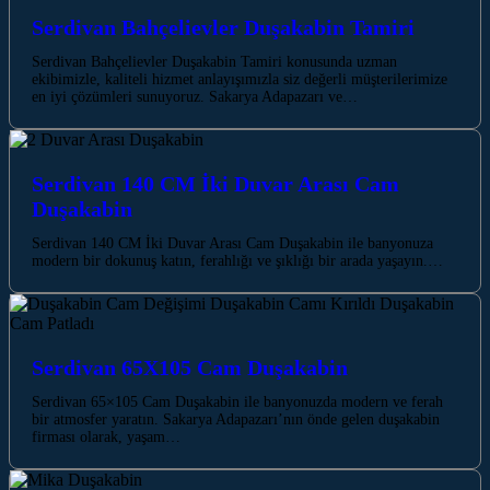
Serdivan Bahçelievler Duşakabin Tamiri
Serdivan Bahçelievler Duşakabin Tamiri konusunda uzman
ekibimizle, kaliteli hizmet anlayışımızla siz değerli müşterilerimize
en iyi çözümleri sunuyoruz. Sakarya Adapazarı ve…
Serdivan 140 CM İki Duvar Arası Cam
Duşakabin
Serdivan 140 CM İki Duvar Arası Cam Duşakabin ile banyonuza
modern bir dokunuş katın, ferahlığı ve şıklığı bir arada yaşayın.…
Serdivan 65X105 Cam Duşakabin
Serdivan 65×105 Cam Duşakabin ile banyonuzda modern ve ferah
bir atmosfer yaratın. Sakarya Adapazarı’nın önde gelen duşakabin
firması olarak, yaşam…