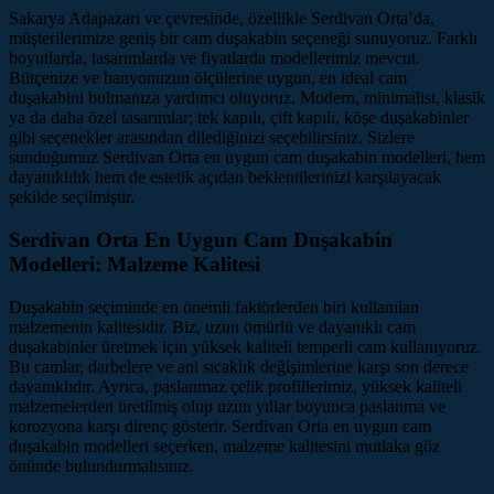
Sakarya Adapazarı ve çevresinde, özellikle Serdivan Orta’da,
müşterilerimize geniş bir cam duşakabin seçeneği sunuyoruz. Farklı
boyutlarda, tasarımlarda ve fiyatlarda modellerimiz mevcut.
Bütçenize ve banyonuzun ölçülerine uygun, en ideal cam
duşakabini bulmanıza yardımcı oluyoruz. Modern, minimalist, klasik
ya da daha özel tasarımlar; tek kapılı, çift kapılı, köşe duşakabinler
gibi seçenekler arasından dilediğinizi seçebilirsiniz. Sizlere
sunduğumuz Serdivan Orta en uygun cam duşakabin modelleri, hem
dayanıklılık hem de estetik açıdan beklentilerinizi karşılayacak
şekilde seçilmiştir.
Serdivan Orta En Uygun Cam Duşakabin
Modelleri: Malzeme Kalitesi
Duşakabin seçiminde en önemli faktörlerden biri kullanılan
malzemenin kalitesidir. Biz, uzun ömürlü ve dayanıklı cam
duşakabinler üretmek için yüksek kaliteli temperli cam kullanıyoruz.
Bu camlar, darbelere ve ani sıcaklık değişimlerine karşı son derece
dayanıklıdır. Ayrıca, paslanmaz çelik profillerimiz, yüksek kaliteli
malzemelerden üretilmiş olup uzun yıllar boyunca paslanma ve
korozyona karşı direnç gösterir. Serdivan Orta en uygun cam
duşakabin modelleri seçerken, malzeme kalitesini mutlaka göz
önünde bulundurmalısınız.