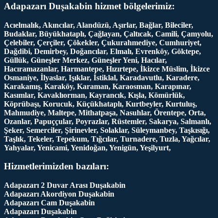
Adapazarı Duşakabin hizmet bölgelerimiz:
Acıelmalık, Akıncılar, Alandüzü, Aşırlar, Bağlar, Bileciler,
Budaklar, Büyükhataplı, Çağlayan, Çaltıcak, Camili, Çamyolu,
Çelebiler, Çerçiler, Çökekler, Çukurahmediye, Cumhuriyet,
Dağdibi, Demirbey, Doğancılar, Elmalı, Evrenköy, Göktepe,
Güllük, Güneşler Merkez, Güneşler Yeni, Hacılar,
Hacıramazanlar, Harmantepe, Hızırtepe, İkizce Müslim, İkizce
Osmaniye, İlyaslar, Işıklar, İstiklal, Karadavutlu, Karadere,
Karakamış, Karaköy, Karaman, Karaosman, Karapınar,
Kasımlar, Kavaklıorman, Kayrancık, Kışla, Kömürlük,
Köprübaşı, Korucuk, Küçükhataplı, Kurtbeyler, Kurtuluş,
Mahmudiye, Maltepe, Mithatpaşa, Nasuhlar, Örentepe, Orta,
Ozanlar, Papuççular, Poyrazlar, Rüstemler, Sakarya, Salmanlı,
Şeker, Semerciler, Şirinevler, Solaklar, Süleymanbey, Taşkısığı,
Taşlık, Tekeler, Tepekum, Tığcılar, Turnadere, Tuzla, Yağcılar,
Yahyalar, Yenicami, Yenidoğan, Yenigün, Yeşilyurt,
Hizmetlerimizden bazıları:
Adapazarı 2 Duvar Arası Duşakabin
Adapazarı Akordiyon Duşakabin
Adapazarı Cam Duşakabin
Adapazarı Duşakabin