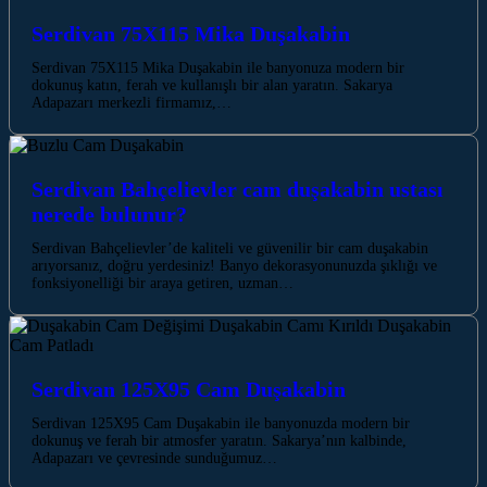
Serdivan 75X115 Mika Duşakabin
Serdivan 75X115 Mika Duşakabin ile banyonuza modern bir
dokunuş katın, ferah ve kullanışlı bir alan yaratın. Sakarya
Adapazarı merkezli firmamız,…
Serdivan Bahçelievler cam duşakabin ustası
nerede bulunur?
Serdivan Bahçelievler’de kaliteli ve güvenilir bir cam duşakabin
arıyorsanız, doğru yerdesiniz! Banyo dekorasyonunuzda şıklığı ve
fonksiyonelliği bir araya getiren, uzman…
Serdivan 125X95 Cam Duşakabin
Serdivan 125X95 Cam Duşakabin ile banyonuzda modern bir
dokunuş ve ferah bir atmosfer yaratın. Sakarya’nın kalbinde,
Adapazarı ve çevresinde sunduğumuz…