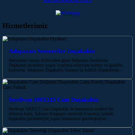
Hizmetlerimiz
Adapazarı Semerciler Duşakabin
Banyonuza yaraşır birbirinden güzel Adapazarı Semerciler
Duşakabin modelleri uygun fiyatlarla evlerinize konfor ve güzellik
katıyorlar. Adapazarı Duşakabin Sakarya’da kaliteli Duşakabinin…
Serdivan 100X115 Cam Duşakabin
Serdivan 100X115 Cam Duşakabin ile banyonuza modern bir
dokunuş katın. Sakarya Adapazarı merkezli firmamız, kaliteli
duşakabin çözümleriyle yaşam alanlarınızı güzelleştiriyor.…