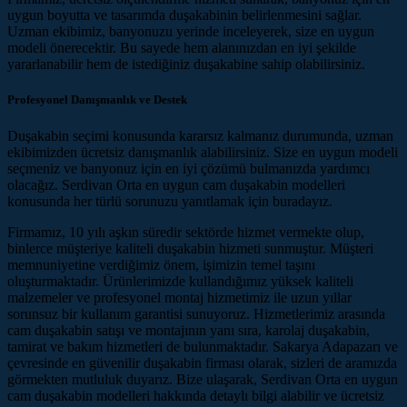
uygun boyutta ve tasarımda duşakabinin belirlenmesini sağlar.
Uzman ekibimiz, banyonuzu yerinde inceleyerek, size en uygun
modeli önerecektir. Bu sayede hem alanınızdan en iyi şekilde
yararlanabilir hem de istediğiniz duşakabine sahip olabilirsiniz.
Profesyonel Danışmanlık ve Destek
Duşakabin seçimi konusunda kararsız kalmanız durumunda, uzman
ekibimizden ücretsiz danışmanlık alabilirsiniz. Size en uygun modeli
seçmeniz ve banyonuz için en iyi çözümü bulmanızda yardımcı
olacağız. Serdivan Orta en uygun cam duşakabin modelleri
konusunda her türlü sorunuzu yanıtlamak için buradayız.
Firmamız, 10 yılı aşkın süredir sektörde hizmet vermekte olup,
binlerce müşteriye kaliteli duşakabin hizmeti sunmuştur. Müşteri
memnuniyetine verdiğimiz önem, işimizin temel taşını
oluşturmaktadır. Ürünlerimizde kullandığımız yüksek kaliteli
malzemeler ve profesyonel montaj hizmetimiz ile uzun yıllar
sorunsuz bir kullanım garantisi sunuyoruz. Hizmetlerimiz arasında
cam duşakabin satışı ve montajının yanı sıra, karolaj duşakabin,
tamirat ve bakım hizmetleri de bulunmaktadır. Sakarya Adapazarı ve
çevresinde en güvenilir duşakabin firması olarak, sizleri de aramızda
görmekten mutluluk duyarız. Bize ulaşarak, Serdivan Orta en uygun
cam duşakabin modelleri hakkında detaylı bilgi alabilir ve ücretsiz