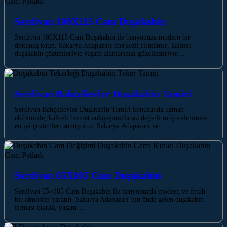
Serdivan 100X115 Cam Duşakabin
Serdivan 100X115 Cam Duşakabin ile banyonuza modern bir
dokunuş katın. Sakarya Adapazarı merkezli firmamız, kaliteli
duşakabin çözümleriyle yaşam alanlarınızı güzelleştiriyor.…
Serdivan Bahçelievler Duşakabin Tamiri
Serdivan Bahçelievler Duşakabin Tamiri konusunda uzman
ekibimizle, kaliteli hizmet anlayışımızla siz değerli müşterilerimize
en iyi çözümleri sunuyoruz. Sakarya Adapazarı ve…
Serdivan 65X105 Cam Duşakabin
Serdivan 65×105 Cam Duşakabin ile banyonuzda modern ve ferah
bir atmosfer yaratın. Sakarya Adapazarı’nın önde gelen duşakabin
firması olarak, yaşam…