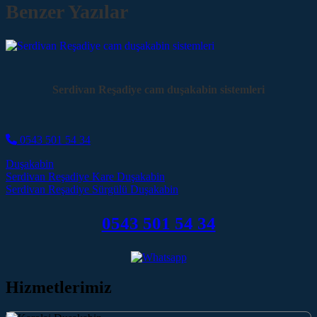
Benzer Yazılar
Serdivan Reşadiye cam duşakabin sistemleri
0543 501 54 34
Duşakabin
Post navigation
Serdivan Reşadiye Kare Duşakabin
Serdivan Reşadiye Sürgülü Duşakabin
0543 501 54 34
Hizmetlerimiz