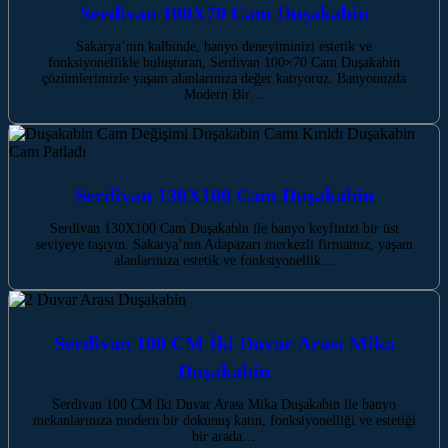
Serdivan 100X70 Cam Duşakabin
Sakarya’nın kalbinde, banyo deneyiminizi estetik ve
fonksiyonellikle buluşturan, Serdivan 100×70 Cam Duşakabin
çözümlerimizle yaşam alanlarınıza değer katıyoruz. Banyonuzda
Modern Bir…
Serdivan 130X100 Cam Duşakabin
Serdivan 130X100 Cam Duşakabin ile banyo keyfinizi bir üst
seviyeye taşıyın. Sakarya’nın Adapazarı merkezli firmamız, yaşam
alanlarınıza estetik ve fonksiyonellik…
Serdivan 100 CM İki Duvar Arası Mika
Duşakabin
Serdivan 100 CM İki Duvar Arası Mika Duşakabin ile banyo
mekanlarınıza modern bir dokunuş katın, fonksiyonelliği ve estetiği
bir arada…