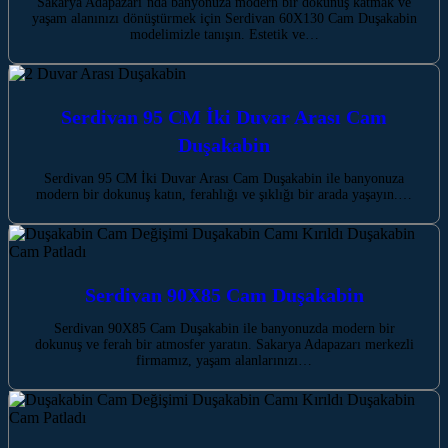
Sakarya Adapazarı’nda banyonuza modern bir dokunuş katmak ve
yaşam alanınızı dönüştürmek için Serdivan 60X130 Cam Duşakabin
modelimizle tanışın. Estetik ve…
Serdivan 95 CM İki Duvar Arası Cam
Duşakabin
Serdivan 95 CM İki Duvar Arası Cam Duşakabin ile banyonuza
modern bir dokunuş katın, ferahlığı ve şıklığı bir arada yaşayın.…
Serdivan 90X85 Cam Duşakabin
Serdivan 90X85 Cam Duşakabin ile banyonuzda modern bir
dokunuş ve ferah bir atmosfer yaratın. Sakarya Adapazarı merkezli
firmamız, yaşam alanlarınızı…