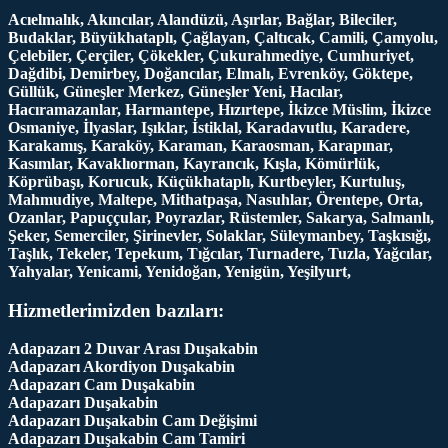
Acıelmalık, Akıncılar, Alandüzü, Aşırlar, Bağlar, Bileciler,
Budaklar, Büyükhataplı, Çağlayan, Çaltıcak, Camili, Çamyolu,
Çelebiler, Çerçiler, Çökekler, Çukurahmediye, Cumhuriyet,
Dağdibi, Demirbey, Doğancılar, Elmalı, Evrenköy, Göktepe,
Güllük, Güneşler Merkez, Güneşler Yeni, Hacılar,
Hacıramazanlar, Harmantepe, Hızırtepe, İkizce Müslim, İkizce
Osmaniye, İlyaslar, Işıklar, İstiklal, Karadavutlu, Karadere,
Karakamış, Karaköy, Karaman, Karaosman, Karapınar,
Kasımlar, Kavaklıorman, Kayrancık, Kışla, Kömürlük,
Köprübaşı, Korucuk, Küçükhataplı, Kurtbeyler, Kurtuluş,
Mahmudiye, Maltepe, Mithatpaşa, Nasuhlar, Örentepe, Orta,
Ozanlar, Papuççular, Poyrazlar, Rüstemler, Sakarya, Salmanlı,
Şeker, Semerciler, Şirinevler, Solaklar, Süleymanbey, Taşkısığı,
Taşlık, Tekeler, Tepekum, Tığcılar, Turnadere, Tuzla, Yağcılar,
Yahyalar, Yenicami, Yenidoğan, Yenigün, Yeşilyurt,
Hizmetlerimizden bazıları:
Adapazarı 2 Duvar Arası Duşakabin
Adapazarı Akordiyon Duşakabin
Adapazarı Cam Duşakabin
Adapazarı Duşakabin
Adapazarı Duşakabin Cam Değişimi
Adapazarı Duşakabin Cam Tamiri