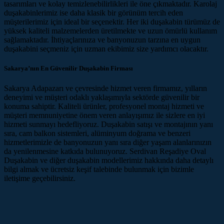
tasarımları ve kolay temizlenebilirlikleri ile öne çıkmaktadır. Karolaj
duşakabinlerimiz ise daha klasik bir görünüm tercih eden
müşterilerimiz için ideal bir seçenektir. Her iki duşakabin türümüz de
yüksek kaliteli malzemelerden üretilmekte ve uzun ömürlü kullanım
sağlamaktadır. İhtiyaçlarınıza ve banyonuzun tarzına en uygun
duşakabini seçmeniz için uzman ekibimiz size yardımcı olacaktır.
Sakarya’nın En Güvenilir Duşakabin Firması
Sakarya Adapazarı ve çevresinde hizmet veren firmamız, yılların
deneyimi ve müşteri odaklı yaklaşımıyla sektörde güvenilir bir
konuma sahiptir. Kaliteli ürünler, profesyonel montaj hizmeti ve
müşteri memnuniyetine önem veren anlayışımız ile sizlere en iyi
hizmeti sunmayı hedefliyoruz. Duşakabin satışı ve montajının yanı
sıra, cam balkon sistemleri, alüminyum doğrama ve benzeri
hizmetlerimizle de banyonuzun yanı sıra diğer yaşam alanlarınızın
da yenilenmesine katkıda bulunuyoruz. Serdivan Reşadiye Oval
Duşakabin ve diğer duşakabin modellerimiz hakkında daha detaylı
bilgi almak ve ücretsiz keşif talebinde bulunmak için bizimle
iletişime geçebilirsiniz.