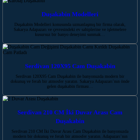
Duşakabin Modelleri
Duşakabin Modelleri konusunda uzmanlaşmış bir firma olarak,
Sakarya Adapazarı ve çevresindeki ev sahiplerine ve işletmelere
kusursuz bir banyo deneyimi sunmak…
Serdivan 120X95 Cam Duşakabin
Serdivan 120X95 Cam Duşakabin ile banyonuzda modern bir
dokunuş ve ferah bir atmosfer yaratın. Sakarya Adapazarı’nın önde
gelen duşakabin firması…
Serdivan 210 CM İki Duvar Arası Cam
Duşakabin
Serdivan 210 CM İki Duvar Arası Cam Duşakabin ile banyonuzda
modern bir dokunuş ve ferah bir atmosfer yaratın. Adapazarı’nın