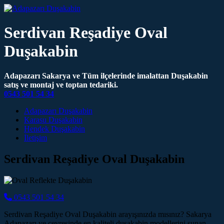
Serdivan Reşadiye Oval
Duşakabin
Adapazarı Sakarya ve Tüm ilçelerinde imalattan Duşakabin
satış ve montaj ve toptan tedariki.
0543 501 54 34
Main Navigation
Adapazarı Duşakabin
Karasu Duşakabin
Hendek Duşakabin
İletişim
Serdivan Reşadiye Oval Duşakabin
0543 501 54 34
Serdivan Reşadiye Oval Duşakabin arayışınızda mısınız? Sakarya
Adapazarı ve çevresinde en kaliteli duşakabin modellerini sunan