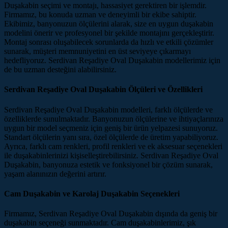
Duşakabin seçimi ve montajı, hassasiyet gerektiren bir işlemdir.
Firmamız, bu konuda uzman ve deneyimli bir ekibe sahiptir.
Ekibimiz, banyonuzun ölçülerini alarak, size en uygun duşakabin
modelini önerir ve profesyonel bir şekilde montajını gerçekleştirir.
Montaj sonrası oluşabilecek sorunlarda da hızlı ve etkili çözümler
sunarak, müşteri memnuniyetini en üst seviyeye çıkarmayı
hedefliyoruz. Serdivan Reşadiye Oval Duşakabin modellerimiz için
de bu uzman desteğini alabilirsiniz.
Serdivan Reşadiye Oval Duşakabin Ölçüleri ve Özellikleri
Serdivan Reşadiye Oval Duşakabin modelleri, farklı ölçülerde ve
özelliklerde sunulmaktadır. Banyonuzun ölçülerine ve ihtiyaçlarınıza
uygun bir model seçmeniz için geniş bir ürün yelpazesi sunuyoruz.
Standart ölçülerin yanı sıra, özel ölçülerde de üretim yapabiliyoruz.
Ayrıca, farklı cam renkleri, profil renkleri ve ek aksesuar seçenekleri
ile duşakabinlerinizi kişiselleştirebilirsiniz. Serdivan Reşadiye Oval
Duşakabin, banyonuza estetik ve fonksiyonel bir çözüm sunarak,
yaşam alanınızın değerini artırır.
Cam Duşakabin ve Karolaj Duşakabin Seçenekleri
Firmamız, Serdivan Reşadiye Oval Duşakabin dışında da geniş bir
duşakabin seçeneği sunmaktadır. Cam duşakabinlerimiz, şık