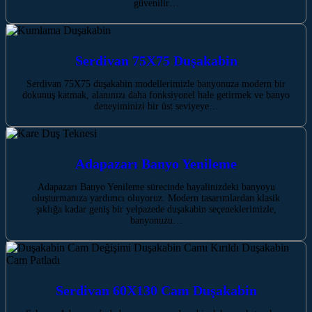
güvenilir…
Serdivan 75X75 Duşakabin
Serdivan 75X75 duşakabin modellerimizle banyonuza modern bir
dokunuş katmak, alanınızı daha fonksiyonel hale getirmek ve banyo
deneyiminizi bir üst seviyeye…
Adapazarı Banyo Yenileme
Adapazarı Banyo Yenileme sürecinde hayalinizdeki banyoyu
oluşturmanıza yardımcı oluyoruz. Modern tasarımlardan klasik
şıklığa kadar geniş bir yelpazede duşakabin seçeneklerimizle,
banyonuzu…
Serdivan 60X130 Cam Duşakabin