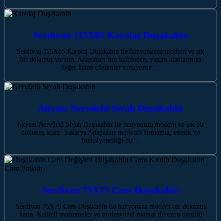
Serdivan 115X85 Karolaj Duşakabin
Serdivan 115X85 Karolaj Duşakabin ile banyonuzda modern ve şık
bir dokunuş yaratın. Adapazarı’nın kalbinden, yaşam alanlarınıza
değer katan çözümler sunuyoruz.…
Akyazı Nervürlü Siyah Duşakabin
Akyazı Nervürlü Siyah Duşakabin ile banyonuza modern ve şık bir
dokunuş katın. Sakarya Adapazarı merkezli firmamız, estetik ve
fonksiyonelliği bir…
Serdivan 75X75 Cam Duşakabin
Serdivan 75X75 Cam Duşakabin ile banyonuza modern bir dokunuş
katın. Kaliteli malzemeler ve profesyonel montaj ile uzun ömürlü