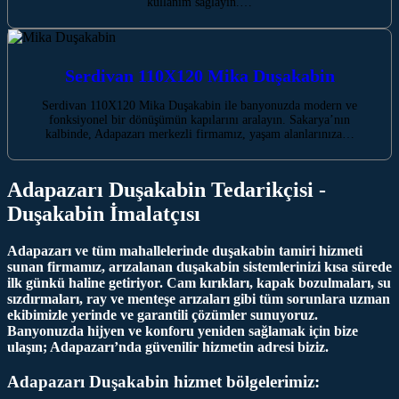
kullanım sağlayın.…
Serdivan 110X120 Mika Duşakabin
Serdivan 110X120 Mika Duşakabin ile banyonuzda modern ve
fonksiyonel bir dönüşümün kapılarını aralayın. Sakarya’nın
kalbinde, Adapazarı merkezli firmamız, yaşam alanlarınıza…
Adapazarı Duşakabin Tedarikçisi -
Duşakabin İmalatçısı
Adapazarı ve tüm mahallelerinde duşakabin tamiri hizmeti
sunan firmamız, arızalanan duşakabin sistemlerinizi kısa sürede
ilk günkü haline getiriyor. Cam kırıkları, kapak bozulmaları, su
sızdırmaları, ray ve menteşe arızaları gibi tüm sorunlara uzman
ekibimizle yerinde ve garantili çözümler sunuyoruz.
Banyonuzda hijyen ve konforu yeniden sağlamak için bize
ulaşın; Adapazarı’nda güvenilir hizmetin adresi biziz.
Adapazarı Duşakabin hizmet bölgelerimiz: