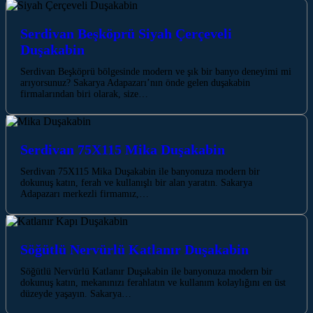
Serdivan Beşköprü Siyah Çerçeveli
Duşakabin
Serdivan Beşköprü bölgesinde modern ve şık bir banyo deneyimi mi
arıyorsunuz? Sakarya Adapazarı’nın önde gelen duşakabin
firmalarından biri olarak, size…
Serdivan 75X115 Mika Duşakabin
Serdivan 75X115 Mika Duşakabin ile banyonuza modern bir
dokunuş katın, ferah ve kullanışlı bir alan yaratın. Sakarya
Adapazarı merkezli firmamız,…
Söğütlü Nervürlü Katlanır Duşakabin
Söğütlü Nervürlü Katlanır Duşakabin ile banyonuza modern bir
dokunuş katın, mekanınızı ferahlatın ve kullanım kolaylığını en üst
düzeyde yaşayın. Sakarya…