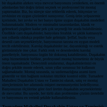
bir duşakabin alırken veya mevcut banyonuzu yenilerken, en önemli
adımlardan biri doğru ürünü seçmek ve profesyonel bir montaj
yaptırmaktır. Biz, bu süreçte size rehberlik ederek, bütçenize ve
zevkinize en uygun çözümleri sunuyoruz. Geniş ürün yelpazemiz
içerisinde, her zevke ve her banyo tipine uygun duşakabin modelleri
bulunmaktadır. Modern ve minimalist tasarımlardan, klasik ve
geleneksel çizgilere kadar pek çok seçeneği bir arada bulabilirsiniz.
Özellikle cam duşakabinler, banyolara ferahlık ve şıklık katmasıyla
son yıllarda oldukça popüler hale gelmiştir. Şeffaf, buzlu veya
desenli cam seçenekleriyle, banyonuzun tarzına en uygun modeli
tercih edebilirsiniz. Karolaj duşakabinler ise, dayanıklılığı ve estetik
görünümüyle öne çıkar. Farklı renk ve desenlerdeki karolaj
panelleriyle, banyonuza özgün bir dokunuş katabilirsiniz. Duşakabin
satışı hizmetimizle birlikte, profesyonel montaj hizmetimiz de büyük
önem taşımaktadır. Deneyimli ustalarımız, duşakabinlerinizi en
doğru şekilde monte ederek, uzun yıllar sorunsuz bir kullanım
sağlamaktadır. Montaj sırasında, su sızdırmazlığına azami özen
gösterilir ve tüm bağlantı noktaları titizlikle kontrol edilir. Turnadere
Mahallesi Duşakabin Ustası ve Tamircisi olarak, satış ve montaj
süreçlerimizin her adımında müşteri memnuniyetini hedefliyoruz.
Banyonuzun ölçülerine göre özel üretim duşakabin seçeneklerimiz
de mevcuttur. Bu sayede, her türlü alan problemine çözüm üretebilir
ve banyonuzu en verimli şekilde kullanabilirsiniz.
Turnadere Mahallesi Duşakabin Ustası ve Tamircisi: