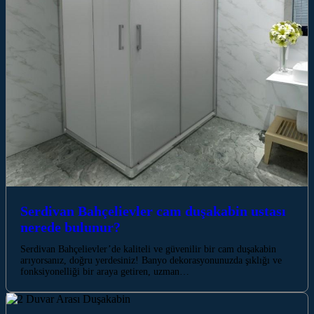
Serdivan Bahçelievler cam duşakabin ustası
nerede bulunur?
Serdivan Bahçelievler’de kaliteli ve güvenilir bir cam duşakabin
arıyorsanız, doğru yerdesiniz! Banyo dekorasyonunuzda şıklığı ve
fonksiyonelliği bir araya getiren, uzman…