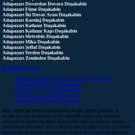
Adapazarı Duvardan Duvara Duşakabin
Adapazarı Füme Duşakabin
Adapazarı İki Duvar Arası Duşakabin
Adapazarı Karolaj Duşakabin
Adapazarı Katlanır Duşakabin
Adapazarı Katlanır Kapı Duşakabin
Adapazarı Metrobüs Duşakabin
Adapazarı Mika Duşakabin
Adapazarı Şeffaf Duşakabin
Adapazarı Yerden Duşakabin
Adapazarı Zeminden Duşakabin
0543 501 54 34
Serdivan 140 CM İki Duvar Arası Cam Duşakabin
Serdivan 65X105 Cam Duşakabin
Serdivan 100X115 Cam Duşakabin
Serdivan 75X75 Cam Duşakabin
Serdivan 120X95 Cam Duşakabin
Size sadece bir telefon uzaklıktayız. Doğru seçimi yapmak ve
uzman bir ekip tarafından monte ettirmek, uzun yıllar boyunca
sorunsuz bir kullanım sağlar. Duşakabin satışı ve montajı dışında,
cam balkon sistemleri, banyo aksesuarları ve diğer banyo çözümleri
konusunda da hizmet vermekteyiz. Lütfen bizi arayın hayallerinizi