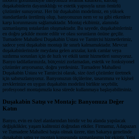
modern görünümüyle banyonuza ferahlık katarken, karolaj
duşakabinlerin dayanıklılığı ve estetik yapısıyla uzun ömürlü
çözümler sunuyoruz. Her bir duşakabin modelimiz, en yüksek
standartlarda üretilmiş olup, banyonuzun nem ve su gibi etkenlere
karşı korunmasını sağlamaktadır. Montaj ekibimiz, alanında
uzmanlaşmış ustalardan oluşmaktadır. Bu sayede, duşakabinleriniz
en doğru şekilde monte edilir ve olası sorunların önüne geçilir.
Turnadere Mahallesi Duşakabin Ustası ve Tamircisi hizmetlerimiz,
sadece yeni duşakabin montajı ile sınırlı kalmamaktadır. Mevcut
duşakabinlerinizde meydana gelen arızalar, kırık camlar veya
sızdırma sorunları için de hızlı ve etkili tamir hizmetleri sunuyoruz.
Banyo tadilatlarınızda, bütçenizi zorlamadan, estetik ve fonksiyonel
çözümler arıyorsanız, doğru yerdesiniz. Turnadere Mahallesi
Duşakabin Ustası ve Tamircisi olarak, size özel çözümler üretmek
için sabırsızlanıyoruz. Banyonuzun ölçülerine, tasarımına ve kişisel
zevklerinize en uygun duşakabin modelini birlikte seçebilir,
profesyonel montajımızla kısa sürede kullanmaya başlayabilirsiniz.
Duşakabin Satışı ve Montajı: Banyonuza Değer
Katın
Banyo, evin en özel alanlarından biridir ve bu alanda yapılacak
değişiklikler, yaşam kalitenizi doğrudan etkiler. Firmamız, Adapazarı
ve Turnadere Mahallesi başta olmak üzere, tüm Sakarya genelinde
duşakabin satışı ve montajı konusunda uzmanlaşmış bir ekiptir. Yeni