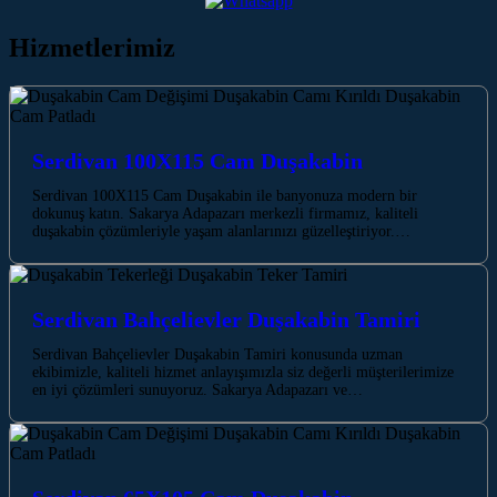
Hizmetlerimiz
Serdivan 100X115 Cam Duşakabin
Serdivan 100X115 Cam Duşakabin ile banyonuza modern bir
dokunuş katın. Sakarya Adapazarı merkezli firmamız, kaliteli
duşakabin çözümleriyle yaşam alanlarınızı güzelleştiriyor.…
Serdivan Bahçelievler Duşakabin Tamiri
Serdivan Bahçelievler Duşakabin Tamiri konusunda uzman
ekibimizle, kaliteli hizmet anlayışımızla siz değerli müşterilerimize
en iyi çözümleri sunuyoruz. Sakarya Adapazarı ve…