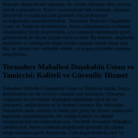
köşesine ulaşan hizmet ağımızla, siz nerede olursanız olun, en kısa
sürede yanınızdayız. Banyo tasarımınızda fark yaratmak, alanınızı
daha ferah ve kullanışlı hale getirmek için profesyonel
desteğimizden yararlanabilirsiniz. Turnadere Mahallesi Duşakabin
Ustası ve Tamircisi hizmetlerimiz, banyo tadilatlarınızın en önemli
adımlarından birini oluştururken, aynı zamanda mekanınızın genel
görünümünü de büyük ölçüde etkileyecektir. Bu nedenle, duşakabin
seçiminde ve montajında doğru tercihi yapmak büyük önem taşır.
Biz, bu süreçte size rehberlik ederek, en uygun çözümleri sunmayı
amaçlıyoruz.
Turnadere Mahallesi Duşakabin Ustası ve
Tamircisi: Kaliteli ve Güvenilir Hizmet
Turnadere Mahallesi Duşakabin Ustası ve Tamircisi olarak, banyo
deneyiminizi bir üst seviyeye taşımak için buradayız. Firmamız,
Adapazarı ve çevresinde duşakabin sektöründe öncü bir rol
üstlenerek, müşterilerine en iyi hizmeti sunmayı ilke edinmiştir.
Duşakabin satışı, montajı ve tamiri gibi geniş bir hizmet yelpazesini
kapsayan çalışmalarımızda, her zaman kaliteyi ve müşteri
memnuniyetini önceliklendiriyoruz. Özellikle Turnadere Mahallesi
sakinleri için, banyo yenileme projelerinde güvenilir bir çözüm
ortağı olmaktan gurur duyuyoruz. Cam duşakabinlerin zarif ve