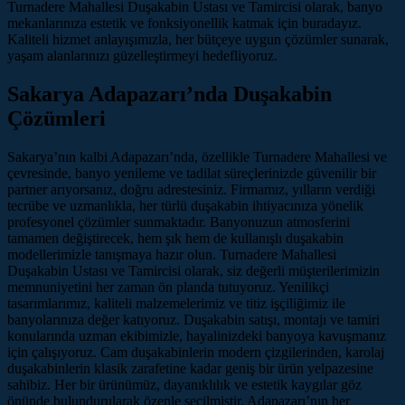
Turnadere Mahallesi Duşakabin Ustası ve Tamircisi olarak, banyo
mekanlarınıza estetik ve fonksiyonellik katmak için buradayız.
Kaliteli hizmet anlayışımızla, her bütçeye uygun çözümler sunarak,
yaşam alanlarınızı güzelleştirmeyi hedefliyoruz.
Sakarya Adapazarı’nda Duşakabin
Çözümleri
Sakarya’nın kalbi Adapazarı’nda, özellikle Turnadere Mahallesi ve
çevresinde, banyo yenileme ve tadilat süreçlerinizde güvenilir bir
partner arıyorsanız, doğru adrestesiniz. Firmamız, yılların verdiği
tecrübe ve uzmanlıkla, her türlü duşakabin ihtiyacınıza yönelik
profesyonel çözümler sunmaktadır. Banyonuzun atmosferini
tamamen değiştirecek, hem şık hem de kullanışlı duşakabin
modellerimizle tanışmaya hazır olun. Turnadere Mahallesi
Duşakabin Ustası ve Tamircisi olarak, siz değerli müşterilerimizin
memnuniyetini her zaman ön planda tutuyoruz. Yenilikçi
tasarımlarımız, kaliteli malzemelerimiz ve titiz işçiliğimiz ile
banyolarınıza değer katıyoruz. Duşakabin satışı, montajı ve tamiri
konularında uzman ekibimizle, hayalinizdeki banyoya kavuşmanız
için çalışıyoruz. Cam duşakabinlerin modern çizgilerinden, karolaj
duşakabinlerin klasik zarafetine kadar geniş bir ürün yelpazesine
sahibiz. Her bir ürünümüz, dayanıklılık ve estetik kaygılar göz
önünde bulundurularak özenle seçilmiştir. Adapazarı’nın her