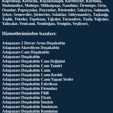
Köprübaşı, Korucuk, Küçükhataplı, Kurtbeyler, Kurtuluş,
Mahmudiye, Maltepe, Mithatpaşa, Nasuhlar, Örentepe, Orta,
Ozanlar, Papuççular, Poyrazlar, Rüstemler, Sakarya, Salmanlı,
Şeker, Semerciler, Şirinevler, Solaklar, Süleymanbey, Taşkısığı,
Taşlık, Tekeler, Tepekum, Tığcılar, Turnadere, Tuzla, Yağcılar,
Yahyalar, Yenicami, Yenidoğan, Yenigün, Yeşilyurt,
Hizmetlerimizden bazıları:
Adapazarı 2 Duvar Arası Duşakabin
Adapazarı Akordiyon Duşakabin
Adapazarı Cam Duşakabin
Adapazarı Duşakabin
Adapazarı Duşakabin Cam Değişimi
Adapazarı Duşakabin Cam Tamiri
Adapazarı Duşakabin Camı
Adapazarı Duşakabin Camı Kırıldı
Adapazarı Duşakabin Camı Yapan Yerler
Adapazarı Duşakabin Fabrikası
Adapazarı Duşakabin Firmaları
Adapazarı Duşakabin Fitili
Adapazarı Duşakabin Fiyatı
Adapazarı Duşakabin İmalatı
Adapazarı Duşakabin İmalatçısı
Adapazarı Duşakabin Kumlama