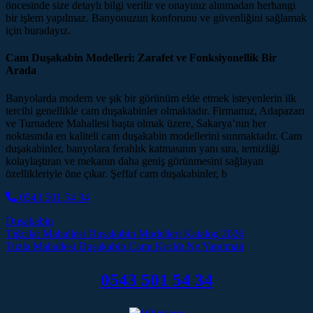
öncesinde size detaylı bilgi verilir ve onayınız alınmadan herhangi
bir işlem yapılmaz. Banyonuzun konforunu ve güvenliğini sağlamak
için buradayız.
Cam Duşakabin Modelleri: Zarafet ve Fonksiyonellik Bir
Arada
Banyolarda modern ve şık bir görünüm elde etmek isteyenlerin ilk
tercihi genellikle cam duşakabinler olmaktadır. Firmamız, Adapazarı
ve Turnadere Mahallesi başta olmak üzere, Sakarya’nın her
noktasında en kaliteli cam duşakabin modellerini sunmaktadır. Cam
duşakabinler, banyolara ferahlık katmasının yanı sıra, temizliği
kolaylaştıran ve mekanın daha geniş görünmesini sağlayan
özellikleriyle öne çıkar. Şeffaf cam duşakabinler, b
0543 501 54 34
Duşakabin
Post navigation
Tığcılar Mahallesi Duşakabin Modelleri Katalog 2026
Tuzla Mahallesi Duşakabin Camı Kırıldı Ne Yapılmalı
0543 501 54 34