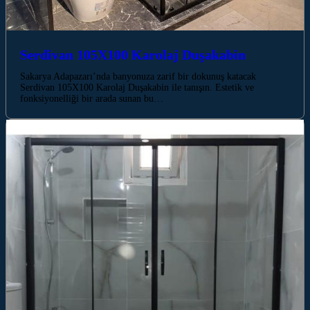
Serdivan 105X100 Karolaj Duşakabin
Sakarya Adapazarı’nda banyonuza zarif bir dokunuş katacak
Serdivan 105X100 Karolaj Duşakabin ile tanışın. Estetik ve
fonksiyonelliği bir arada sunan bu…