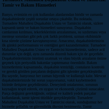
Tamir ve Bakım Hizmetleri
Banyo, evimizin en çok kullanılan alanlarından biridir ve zamanla
duşakabinlerde çeşitli sorunlar ortaya çıkabilir. Bu noktada,
Turnadere Mahallesi Duşakabin Ustası ve Tamircisi olarak, sizlere
kapsamlı tamir ve bakım hizmetleri sunuyoruz. Duşakabin
camlarının kırılması, tekerleklerinin arızalanması, su sızdırması veya
menteşe sorunları gibi pek çok farklı problemi, uzman ekibimizle
kısa sürede çözüme kavuşturuyoruz. Amacımız, duşakabinlerinizin
ilk günkü performansını ve estetiğini geri kazandırmaktır. Turnadere
Mahallesi Duşakabin Ustası ve Tamircisi hizmetlerimiz, sadece acil
durumlar için değil, aynı zamanda düzenli bakım için de geçerlidir.
Duşakabinlerinizin ömrünü uzatmak ve olası büyük arızaların önüne
geçmek için periyodik bakımlar yaptırmanız önemlidir. Bakım
hizmetlerimiz kapsamında, duşakabin temizliği, contaların kontrolü
ve gerekli görülen parçaların değişimi gibi işlemler gerçekleştirilir.
Bu sayede, banyonuz her zaman hijyenik ve kullanışlı kalır. Mevcut
duşakabinlerinizde bir sorun yaşıyorsanız, vakit kaybetmeden
bizimle iletişime geçebilirsiniz. Deneyimli ustalarımız, sorunun
kaynağını tespit ederek, en uygun ve ekonomik çözümü sunacaktır.
Parça değişimi gerektiğinde, orijinal ve kaliteli yedek parçalar
kullanılarak, tamir işlemi titizlikle gerçekleştirilir. Turnadere
Mahallesi Duşakabin Ustası ve Tamircisi olarak, sunduğumuz her
hizmette şeffaflık ve güvenilirlik ilkesini benimseriz. Tamir