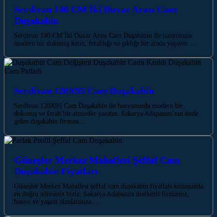
Serdivan 140 CM İki Duvar Arası Cam
Duşakabin
Serdivan 140 CM İki Duvar Arası Cam Duşakabin ile banyonuza
modern bir dokunuş katın, ferahlığı ve şıklığı bir arada yaşayın.…
Serdivan 120X95 Cam Duşakabin
Serdivan 120X95 Cam Duşakabin ile banyonuzda modern bir
dokunuş ve ferah bir atmosfer yaratın. Sakarya Adapazarı’nın önde
gelen duşakabin firması…
Güneşler Merkez Mahallesi Şeffaf Cam
Duşakabin Fiyatları
Güneşler Merkez Mahallesi şeffaf cam duşakabin fiyatları konusunda
en doğru adresiniz biziz. Sakarya Adapazarı merkezli firmamız,
banyo ve yaşam alanlarınıza…