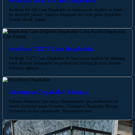
Serdivan 65X105 Cam Duşakabin
Serdivan 65×105 Cam Duşakabin ile banyonuzda modern ve ferah
bir atmosfer yaratın. Sakarya Adapazarı’nın önde gelen duşakabin
firması olarak, yaşam…
Serdivan 75X75 Cam Duşakabin
Serdivan 75X75 Cam Duşakabin ile banyonuza modern bir dokunuş
katın. Kaliteli malzemeler ve profesyonel montaj ile uzun ömürlü
kullanım sağlayın.…
Gümüşova Duşakabin Montajı
Sakarya Adapazarı’nda banyo dönüşümünüz için profesyonel ve
estetik çözümler sunan firmamız, Gümüşova Duşakabin Montajı
hizmetiyle de öne çıkmaktadır. Banyonuzun hem…