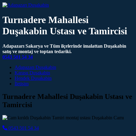
Turnadere Mahallesi
Duşakabin Ustası ve Tamircisi
Adapazarı Sakarya ve Tüm ilçelerinde imalattan Duşakabin
satış ve montaj ve toptan tedariki.
0543 501 54 34
Main Navigation
Adapazarı Duşakabin
Karasu Duşakabin
Hendek Duşakabin
İletişim
Turnadere Mahallesi Duşakabin Ustası ve
Tamircisi
0543 501 54 34