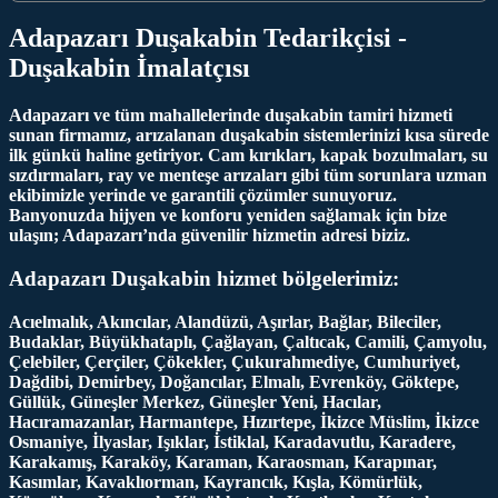
Adapazarı Duşakabin Tedarikçisi -
Duşakabin İmalatçısı
Adapazarı ve tüm mahallelerinde duşakabin tamiri hizmeti
sunan firmamız, arızalanan duşakabin sistemlerinizi kısa sürede
ilk günkü haline getiriyor. Cam kırıkları, kapak bozulmaları, su
sızdırmaları, ray ve menteşe arızaları gibi tüm sorunlara uzman
ekibimizle yerinde ve garantili çözümler sunuyoruz.
Banyonuzda hijyen ve konforu yeniden sağlamak için bize
ulaşın; Adapazarı’nda güvenilir hizmetin adresi biziz.
Adapazarı Duşakabin hizmet bölgelerimiz:
Acıelmalık, Akıncılar, Alandüzü, Aşırlar, Bağlar, Bileciler,
Budaklar, Büyükhataplı, Çağlayan, Çaltıcak, Camili, Çamyolu,
Çelebiler, Çerçiler, Çökekler, Çukurahmediye, Cumhuriyet,
Dağdibi, Demirbey, Doğancılar, Elmalı, Evrenköy, Göktepe,
Güllük, Güneşler Merkez, Güneşler Yeni, Hacılar,
Hacıramazanlar, Harmantepe, Hızırtepe, İkizce Müslim, İkizce
Osmaniye, İlyaslar, Işıklar, İstiklal, Karadavutlu, Karadere,
Karakamış, Karaköy, Karaman, Karaosman, Karapınar,
Kasımlar, Kavaklıorman, Kayrancık, Kışla, Kömürlük,