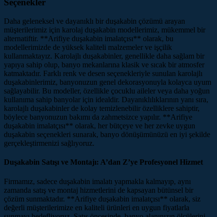
Seçenekler
Daha geleneksel ve dayanıklı bir duşakabin çözümü arayan
müşterilerimiz için karolaj duşakabin modellerimiz, mükemmel bir
alternatiftir. **Arifiye duşakabin imalatçısı** olarak, bu
modellerimizde de yüksek kaliteli malzemeler ve işçilik
kullanmaktayız. Karolajlı duşakabinler, genellikle daha sağlam bir
yapıya sahip olup, banyo mekanlarına klasik ve sıcak bir atmosfer
katmaktadır. Farklı renk ve desen seçenekleriyle sunulan karolajlı
duşakabinlerimiz, banyonuzun genel dekorasyonuyla kolayca uyum
sağlayabilir. Bu modeller, özellikle çocuklu aileler veya daha yoğun
kullanıma sahip banyolar için idealdir. Dayanıklılıklarının yanı sıra,
karolajlı duşakabinler de kolay temizlenebilir özelliklere sahiptir,
böylece banyonuzun bakımı da zahmetsizce yapılır. **Arifiye
duşakabin imalatçısı** olarak, her bütçeye ve her zevke uygun
duşakabin seçenekleri sunarak, banyo dönüşümünüzü en iyi şekilde
gerçekleştirmenizi sağlıyoruz.
Duşakabin Satışı ve Montajı: A’dan Z’ye Profesyonel Hizmet
Firmamız, sadece duşakabin imalatı yapmakla kalmayıp, aynı
zamanda satış ve montaj hizmetlerini de kapsayan bütünsel bir
çözüm sunmaktadır. **Arifiye duşakabin imalatçısı** olarak, siz
değerli müşterilerimize en kaliteli ürünleri en uygun fiyatlarla
sunmayı hedefliyoruz. Satış öncesinde, banyo alanınızın ölçülerini