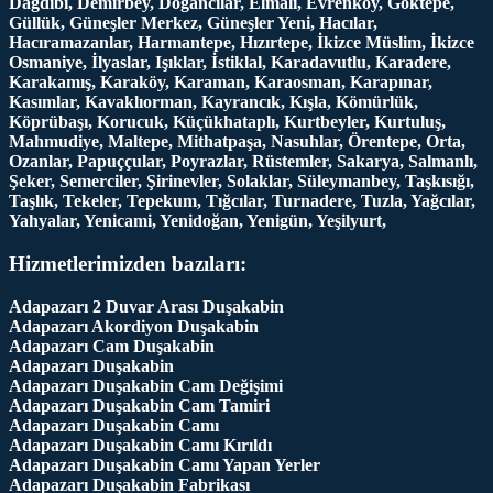
Dağdibi, Demirbey, Doğancılar, Elmalı, Evrenköy, Göktepe,
Güllük, Güneşler Merkez, Güneşler Yeni, Hacılar,
Hacıramazanlar, Harmantepe, Hızırtepe, İkizce Müslim, İkizce
Osmaniye, İlyaslar, Işıklar, İstiklal, Karadavutlu, Karadere,
Karakamış, Karaköy, Karaman, Karaosman, Karapınar,
Kasımlar, Kavaklıorman, Kayrancık, Kışla, Kömürlük,
Köprübaşı, Korucuk, Küçükhataplı, Kurtbeyler, Kurtuluş,
Mahmudiye, Maltepe, Mithatpaşa, Nasuhlar, Örentepe, Orta,
Ozanlar, Papuççular, Poyrazlar, Rüstemler, Sakarya, Salmanlı,
Şeker, Semerciler, Şirinevler, Solaklar, Süleymanbey, Taşkısığı,
Taşlık, Tekeler, Tepekum, Tığcılar, Turnadere, Tuzla, Yağcılar,
Yahyalar, Yenicami, Yenidoğan, Yenigün, Yeşilyurt,
Hizmetlerimizden bazıları:
Adapazarı 2 Duvar Arası Duşakabin
Adapazarı Akordiyon Duşakabin
Adapazarı Cam Duşakabin
Adapazarı Duşakabin
Adapazarı Duşakabin Cam Değişimi
Adapazarı Duşakabin Cam Tamiri
Adapazarı Duşakabin Camı
Adapazarı Duşakabin Camı Kırıldı
Adapazarı Duşakabin Camı Yapan Yerler
Adapazarı Duşakabin Fabrikası