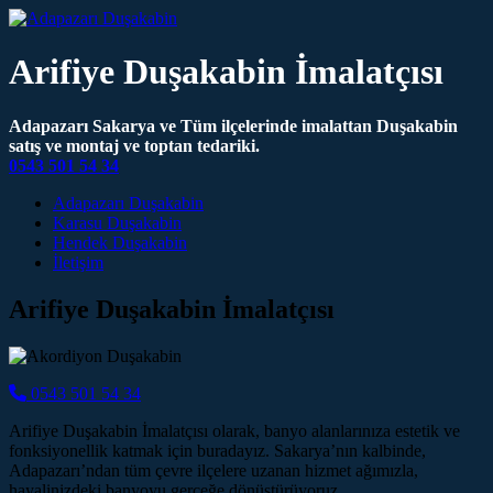
Arifiye Duşakabin İmalatçısı
Adapazarı Sakarya ve Tüm ilçelerinde imalattan Duşakabin
satış ve montaj ve toptan tedariki.
0543 501 54 34
Main Navigation
Adapazarı Duşakabin
Karasu Duşakabin
Hendek Duşakabin
İletişim
Arifiye Duşakabin İmalatçısı
0543 501 54 34
Arifiye Duşakabin İmalatçısı olarak, banyo alanlarınıza estetik ve
fonksiyonellik katmak için buradayız. Sakarya’nın kalbinde,
Adapazarı’ndan tüm çevre ilçelere uzanan hizmet ağımızla,
hayalinizdeki banyoyu gerçeğe dönüştürüyoruz.