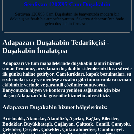
Serdivan 120X95 Cam Duşakabin
Serdivan 120X95 Cam Duşakabin ile banyonuzda modern bir
dokunuş ve ferah bir atmosfer yaratın. Sakarya Adapazarı’nın önde
gelen duşakabin firması…
Adapazarı Duşakabin Tedarikçisi -
Duşakabin İmalatçısı
Adapazarı ve tüm mahallelerinde duşakabin tamiri hizmeti
sunan firmamız, arızalanan duşakabin sistemlerinizi kısa sürede
ilk günkü haline getiriyor. Cam kırıkları, kapak bozulmaları, su
sızdırmaları, ray ve menteşe arızaları gibi tüm sorunlara uzman
ekibimizle yerinde ve garantili çözümler sunuyoruz.
Banyonuzda hijyen ve konforu yeniden sağlamak için bize
ulaşın; Adapazarı’nda güvenilir hizmetin adresi biziz.
Adapazarı Duşakabin hizmet bölgelerimiz:
Acıelmalık, Akıncılar, Alandüzü, Aşırlar, Bağlar, Bileciler,
Budaklar, Büyükhataplı, Çağlayan, Çaltıcak, Camili, Çamyolu,
Çelebiler, Çerçiler, Çökekler, Çukurahmediye, Cumhuriyet,