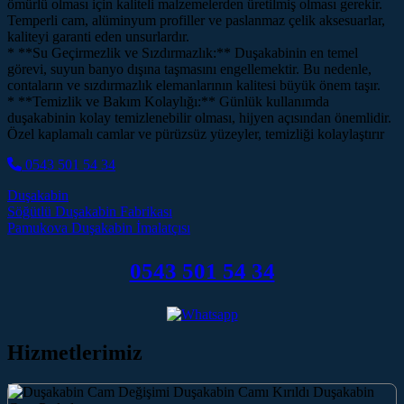
ömürlü olması için kaliteli malzemelerden üretilmiş olması gerekir.
Temperli cam, alüminyum profiller ve paslanmaz çelik aksesuarlar,
kaliteyi garanti eden unsurlardır.
* **Su Geçirmezlik ve Sızdırmazlık:** Duşakabinin en temel
görevi, suyun banyo dışına taşmasını engellemektir. Bu nedenle,
contaların ve sızdırmazlık elemanlarının kalitesi büyük önem taşır.
* **Temizlik ve Bakım Kolaylığı:** Günlük kullanımda
duşakabinin kolay temizlenebilir olması, hijyen açısından önemlidir.
Özel kaplamalı camlar ve pürüzsüz yüzeyler, temizliği kolaylaştırır
0543 501 54 34
Duşakabin
Post navigation
Söğütlü Duşakabin Fabrikası
Pamukova Duşakabin İmalatçısı
0543 501 54 34
Hizmetlerimiz