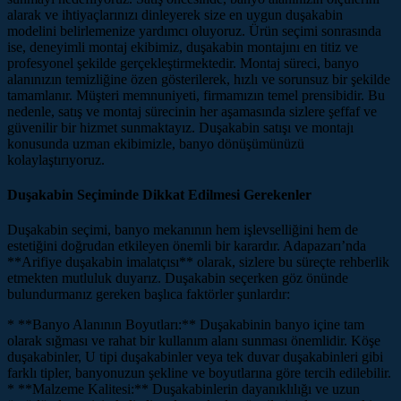
alarak ve ihtiyaçlarınızı dinleyerek size en uygun duşakabin
modelini belirlemenize yardımcı oluyoruz. Ürün seçimi sonrasında
ise, deneyimli montaj ekibimiz, duşakabin montajını en titiz ve
profesyonel şekilde gerçekleştirmektedir. Montaj süreci, banyo
alanınızın temizliğine özen gösterilerek, hızlı ve sorunsuz bir şekilde
tamamlanır. Müşteri memnuniyeti, firmamızın temel prensibidir. Bu
nedenle, satış ve montaj sürecinin her aşamasında sizlere şeffaf ve
güvenilir bir hizmet sunmaktayız. Duşakabin satışı ve montajı
konusunda uzman ekibimizle, banyo dönüşümünüzü
kolaylaştırıyoruz.
Duşakabin Seçiminde Dikkat Edilmesi Gerekenler
Duşakabin seçimi, banyo mekanının hem işlevselliğini hem de
estetiğini doğrudan etkileyen önemli bir karardır. Adapazarı’nda
**Arifiye duşakabin imalatçısı** olarak, sizlere bu süreçte rehberlik
etmekten mutluluk duyarız. Duşakabin seçerken göz önünde
bulundurmanız gereken başlıca faktörler şunlardır:
* **Banyo Alanının Boyutları:** Duşakabinin banyo içine tam
olarak sığması ve rahat bir kullanım alanı sunması önemlidir. Köşe
duşakabinler, U tipi duşakabinler veya tek duvar duşakabinleri gibi
farklı tipler, banyonuzun şekline ve boyutlarına göre tercih edilebilir.
* **Malzeme Kalitesi:** Duşakabinlerin dayanıklılığı ve uzun