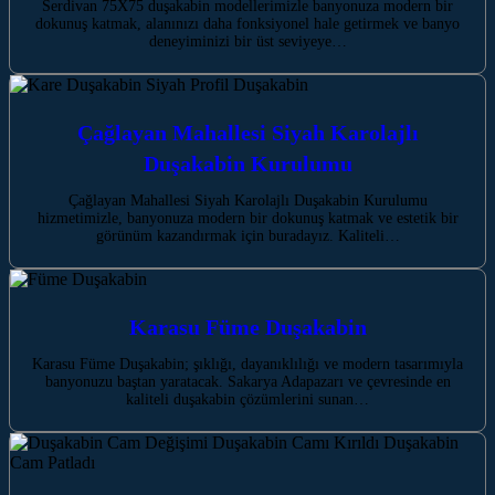
Serdivan 75X75 duşakabin modellerimizle banyonuza modern bir
dokunuş katmak, alanınızı daha fonksiyonel hale getirmek ve banyo
deneyiminizi bir üst seviyeye…
Çağlayan Mahallesi Siyah Karolajlı
Duşakabin Kurulumu
Çağlayan Mahallesi Siyah Karolajlı Duşakabin Kurulumu
hizmetimizle, banyonuza modern bir dokunuş katmak ve estetik bir
görünüm kazandırmak için buradayız. Kaliteli…
Karasu Füme Duşakabin
Karasu Füme Duşakabin; şıklığı, dayanıklılığı ve modern tasarımıyla
banyonuzu baştan yaratacak. Sakarya Adapazarı ve çevresinde en
kaliteli duşakabin çözümlerini sunan…