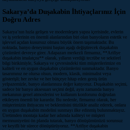
Sakarya’da Duşakabin İhtiyaçlarınız İçin
Doğru Adres
Sakarya’nın hızla gelişen ve modernleşen yapısı içerisinde, evlerin
ve iş yerlerinin en önemli alanlarından biri olan banyoların estetik ve
işlevsel açıdan kusursuz olması büyük önem taşımaktadır. Bu
noktada, banyo deneyimini baştan aşağı değiştirecek duşakabin
çözümleri devreye girer. Adapazarı merkezli firmamız, **Arifiye
duşakabin imalatçısı** olarak, yılların verdiği tecrübe ve sektörel
bilgi birikimiyle, Sakarya ve çevresindeki tüm müşterilerimize en
kaliteli ve en uygun duşakabin çözümlerini sunmaktadır. Banyo
tasarımınız ne olursa olsun, modern, klasik, minimalist veya
gösterişli; her zevke ve her bütçeye hitap eden geniş ürün
yelpazemizle, banyo alanlarınıza değer katıyoruz. Duşakabin seçimi,
sadece bir banyo aksesuarı seçimi değil, aynı zamanda banyo
mekanının genel atmosferini ve kullanım konforunu doğrudan
etkileyen önemli bir karardır. Bu nedenle, firmamız olarak, her
müşterimizin ihtiyacını ve beklentisini titizlikle analiz ederek, onlara
en uygun duşakabin modelini sunmayı ilke edinmiş bulunmaktayız.
Üretimden montaja kadar her adımda kaliteyi ve müşteri
memnuniyetini ön planda tutarak, banyo dönüşümünüzü sorunsuz
ve keyifli bir sürece dönüştürüyoruz. **Arifiye duşakabin