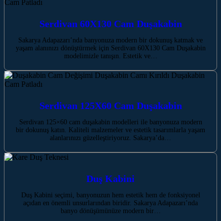
Serdivan 60X130 Cam Duşakabin
Sakarya Adapazarı’nda banyonuza modern bir dokunuş katmak ve
yaşam alanınızı dönüştürmek için Serdivan 60X130 Cam Duşakabin
modelimizle tanışın. Estetik ve…
Serdivan 125X60 Cam Duşakabin
Serdivan 125×60 cam duşakabin modelleri ile banyonuza modern
bir dokunuş katın. Kaliteli malzemeler ve estetik tasarımlarla yaşam
alanlarınızı güzelleştiriyoruz. Sakarya’da…
Duş Kabini
Duş Kabini seçimi, banyonuzun hem estetik hem de fonksiyonel
açıdan en önemli unsurlarından biridir. Sakarya Adapazarı’nda
banyo dönüşümünüze modern bir…