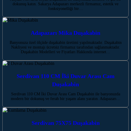
dokunuş katın. Sakarya Adapazarı merkezli firmamız, estetik ve
fonksiyonelliği bir…
Adapazarı Mika Duşakabin
Banyonuza özel ölçüde duşakabin üretimi yapılmaktadır. Duşakabin
Nakliyesi ve montajı ücretsiz firmamız tarafından sağlanmaktadır.
Duşakabin Modelleri ve Fiyatları Hakkında internet…
Serdivan 110 CM İki Duvar Arası Cam
Duşakabin
Serdivan 110 CM İki Duvar Arası Cam Duşakabin ile banyonuzda
modern bir dokunuş ve ferah bir yaşam alanı yaratın. Adapazarı…
Serdivan 75X75 Duşakabin