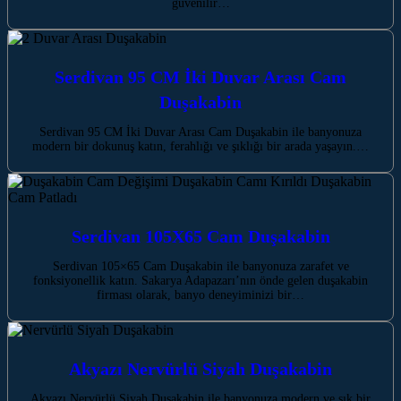
güvenilir…
Serdivan 95 CM İki Duvar Arası Cam
Duşakabin
Serdivan 95 CM İki Duvar Arası Cam Duşakabin ile banyonuza
modern bir dokunuş katın, ferahlığı ve şıklığı bir arada yaşayın.…
Serdivan 105X65 Cam Duşakabin
Serdivan 105×65 Cam Duşakabin ile banyonuza zarafet ve
fonksiyonellik katın. Sakarya Adapazarı’nın önde gelen duşakabin
firması olarak, banyo deneyiminizi bir…
Akyazı Nervürlü Siyah Duşakabin
Akyazı Nervürlü Siyah Duşakabin ile banyonuza modern ve şık bir