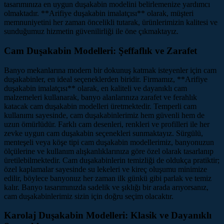
tasarımınıza en uygun duşakabin modelini belirlemenize yardımcı
olmaktadır. **Arifiye duşakabin imalatçısı** olarak, müşteri
memnuniyetini her zaman öncelikli tutarak, ürünlerimizin kalitesi ve
sunduğumuz hizmetin güvenilirliği ile öne çıkmaktayız.
Cam Duşakabin Modelleri: Şeffaflık ve Zarafet
Banyo mekanlarına modern bir dokunuş katmak isteyenler için cam
duşakabinler, en ideal seçeneklerden biridir. Firmamız, **Arifiye
duşakabin imalatçısı** olarak, en kaliteli ve dayanıklı cam
malzemeleri kullanarak, banyo alanlarınıza zarafet ve ferahlık
katacak cam duşakabin modelleri üretmektedir. Temperli cam
kullanımı sayesinde, cam duşakabinlerimiz hem güvenli hem de
uzun ömürlüdür. Farklı cam desenleri, renkleri ve profilleri ile her
zevke uygun cam duşakabin seçenekleri sunmaktayız. Sürgülü,
menteşeli veya köşe tipi cam duşakabin modellerimiz, banyonuzun
ölçülerine ve kullanım alışkanlıklarınıza göre özel olarak tasarlanıp
üretilebilmektedir. Cam duşakabinlerin temizliği de oldukça pratiktir;
özel kaplamalar sayesinde su lekeleri ve kireç oluşumu minimize
edilir, böylece banyonuz her zaman ilk günkü gibi parlak ve temiz
kalır. Banyo tasarımınızda sadelik ve şıklığı bir arada arıyorsanız,
cam duşakabinlerimiz sizin için doğru seçim olacaktır.
Karolaj Duşakabin Modelleri: Klasik ve Dayanıklı