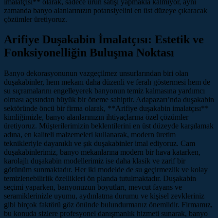
imalatçısı** olarak, sadece ürün satışı yapmakla kalmıyor, aynı
zamanda banyo alanlarınızın potansiyelini en üst düzeye çıkaracak
çözümler üretiyoruz.
Arifiye Duşakabin İmalatçısı: Estetik ve
Fonksiyonelliğin Buluşma Noktası
Banyo dekorasyonunun vazgeçilmez unsurlarından biri olan
duşakabinler, hem mekanı daha düzenli ve ferah göstermesi hem de
su sıçramalarını engelleyerek banyonun temiz kalmasına yardımcı
olması açısından büyük bir öneme sahiptir. Adapazarı’nda duşakabin
sektöründe öncü bir firma olarak, **Arifiye duşakabin imalatçısı**
kimliğimizle, banyo alanlarınızın ihtiyaçlarına özel çözümler
üretiyoruz. Müşterilerimizin beklentilerini en üst düzeyde karşılamak
adına, en kaliteli malzemeleri kullanarak, modern üretim
teknikleriyle dayanıklı ve şık duşakabinler imal ediyoruz. Cam
duşakabinlerimiz, banyo mekanlarına modern bir hava katarken,
karolajlı duşakabin modellerimiz ise daha klasik ve zarif bir
görünüm sunmaktadır. Her iki modelde de su geçirmezlik ve kolay
temizlenebilirlik özellikleri ön planda tutulmaktadır. Duşakabin
seçimi yaparken, banyonuzun boyutları, mevcut fayans ve
seramiklerinizle uyumu, aydınlatma durumu ve kişisel zevkleriniz
gibi birçok faktörü göz önünde bulundurmanız önemlidir. Firmamız,
bu konuda sizlere profesyonel danışmanlık hizmeti sunarak, banyo