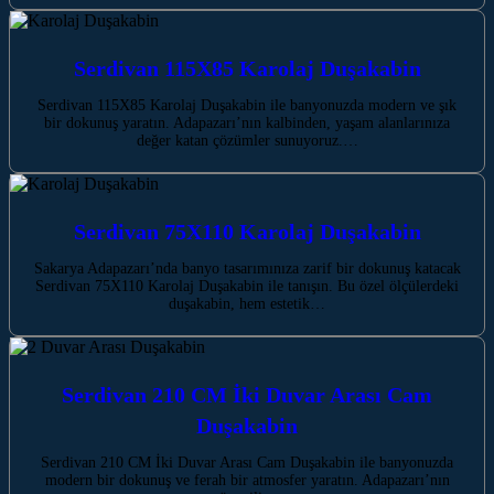
Serdivan 115X85 Karolaj Duşakabin
Serdivan 115X85 Karolaj Duşakabin ile banyonuzda modern ve şık
bir dokunuş yaratın. Adapazarı’nın kalbinden, yaşam alanlarınıza
değer katan çözümler sunuyoruz.…
Serdivan 75X110 Karolaj Duşakabin
Sakarya Adapazarı’nda banyo tasarımınıza zarif bir dokunuş katacak
Serdivan 75X110 Karolaj Duşakabin ile tanışın. Bu özel ölçülerdeki
duşakabin, hem estetik…
Serdivan 210 CM İki Duvar Arası Cam
Duşakabin
Serdivan 210 CM İki Duvar Arası Cam Duşakabin ile banyonuzda
modern bir dokunuş ve ferah bir atmosfer yaratın. Adapazarı’nın