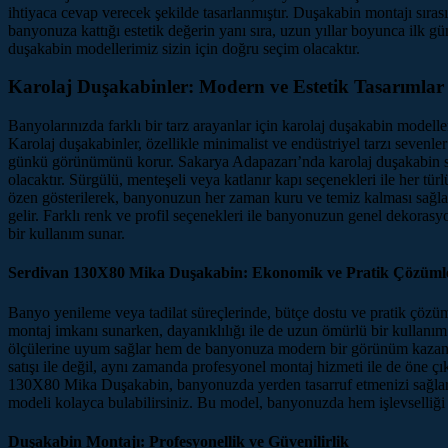
ihtiyaca cevap verecek şekilde tasarlanmıştır. Duşakabin montajı sırası
banyonuza kattığı estetik değerin yanı sıra, uzun yıllar boyunca ilk g
duşakabin modellerimiz sizin için doğru seçim olacaktır.
Karolaj Duşakabinler: Modern ve Estetik Tasarımlar
Banyolarınızda farklı bir tarz arayanlar için karolaj duşakabin modeller
Karolaj duşakabinler, özellikle minimalist ve endüstriyel tarzı sevenle
günkü görünümünü korur. Sakarya Adapazarı’nda karolaj duşakabin sat
olacaktır. Sürgülü, menteşeli veya katlanır kapı seçenekleri ile her t
özen gösterilerek, banyonuzun her zaman kuru ve temiz kalması sağlan
gelir. Farklı renk ve profil seçenekleri ile banyonuzun genel deko
bir kullanım sunar.
Serdivan 130X80 Mika Duşakabin: Ekonomik ve Pratik Çözüml
Banyo yenileme veya tadilat süreçlerinde, bütçe dostu ve pratik çözü
montaj imkanı sunarken, dayanıklılığı ile de uzun ömürlü bir kulla
ölçülerine uyum sağlar hem de banyonuza modern bir görünüm kazandı
satışı ile değil, aynı zamanda profesyonel montaj hizmeti ile de öne çı
130X80 Mika Duşakabin, banyonuzda yerden tasarruf etmenizi sağlarke
modeli kolayca bulabilirsiniz. Bu model, banyonuzda hem işlevselliği he
Duşakabin Montajı: Profesyonellik ve Güvenilirlik