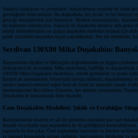
Sakarya Adapazarı ve çevresinde, banyolarınıza yepyeni bir soluk get
gerektiğinin bilincindeyiz. Bu doğrultuda, her zevke ve her bütçeye 
gerçeğe dönüştürmek için buradayız. Modern tasarımlarımız, dayanıkl
bir kullanım vadediyoruz. Sakarya’da duşakabin denince akla gelen ilk
estetik beklentilerinize en uygun duşakabin modelini bulmak için ekib
pratik çözümleri arasından seçim yapabilirsiniz. Her bir ürünümüz, kali
Serdivan 130X80 Mika Duşakabin: Banyolar
Banyonuzun ölçüleri ve ihtiyaçları doğrultusunda en uygun çözümle
fonksiyonel bir seçenektir. Mika malzemesi, hafifliği ve dayanıklılığı
130X80 Mika Duşakabin modelimiz, estetik görünümü ve pratik kullanı
hizmeti de sunmaktadır. Deneyimli montaj ekibimiz, duşakabininizi en
yerden tasarruf etmenizi sağlar hem de ferah bir atmosfer yaratır. Far
memnuniyetini ilke edinen firmamız, her adımda yanınızdadır. Duşaka
Duşakabin ile banyonuzda farkı hissedin.
Cam Duşakabin Modelleri: Şıklık ve Ferahlığın Simge
Banyolarınızda modern ve şık bir görünüm arayanlar için cam duşakabi
desenli veya buzlu cam seçenekleri ile de gizliliğinizi koruyabilirsin
yapısıyla da öne çıkar. Özel kaplamalar sayesinde su lekeleri ve kir
ve montajı konusunda uzman ekibimiz, banyonuzun ölçülerine ve tasarım