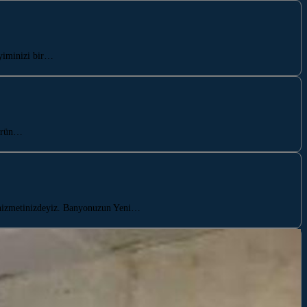
eyiminizi bir…
 ürün…
 hizmetinizdeyiz. Banyonuzun Yeni…