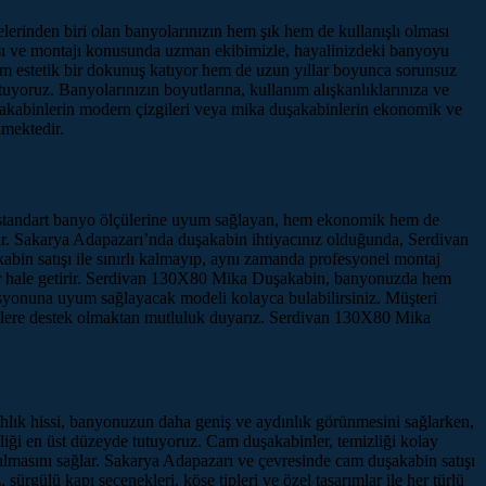
erinden biri olan banyolarınızın hem şık hem de kullanışlı olması
tışı ve montajı konusunda uzman ekibimizle, hayalinizdeki banyoyu
m estetik bir dokunuş katıyor hem de uzun yıllar boyunca sorunsuz
uyoruz. Banyolarınızın boyutlarına, kullanım alışkanlıklarınıza ve
duşakabinlerin modern çizgileri veya mika duşakabinlerin ekonomik ve
lmektedir.
 standart banyo ölçülerine uyum sağlayan, hem ekonomik hem de
sunar. Sakarya Adapazarı’nda duşakabin ihtiyacınız olduğunda, Serdivan
in satışı ile sınırlı kalmayıp, aynı zamanda profesyonel montaj
azır hale getirir. Serdivan 130X80 Mika Duşakabin, banyonuzda hem
orasyonuna uyum sağlayacak modeli kolayca bulabilirsiniz. Müşteri
izlere destek olmaktan mutluluk duyarız. Serdivan 130X80 Mika
hlık hissi, banyonuzun daha geniş ve aydınlık görünmesini sağlarken,
nliği en üst düzeyde tutuyoruz. Cam duşakabinler, temizliği kolay
almasını sağlar. Sakarya Adapazarı ve çevresinde cam duşakabin satışı
gülü kapı seçenekleri, köşe tipleri ve özel tasarımlar ile her türlü