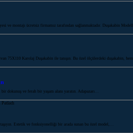
esi ve montajı ücretsiz firmamız tarafından sağlanmaktadır. Duşakabin Modell
ivan 75X110 Karolaj Duşakabin ile tanışın. Bu özel ölçülerdeki duşakabin, he
in
ir dokunuş ve ferah bir yaşam alanı yaratın. Adapazarı…
aşıyın. Estetik ve fonksiyonelliği bir arada sunan bu özel model,…