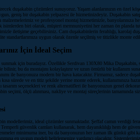
irecek duşakabin çözümleri sunuyoruz. Yaşam alanlarınızın en özel köşel
uygun, geniş bir duşakabin yelpazesi ile hizmetinizdeyiz. Duşakabin sa
ı malzemelerimiz ve profesyonel montaj hizmetimizle, banyolarınıza he
 isimlerden biri olarak, müşteri memnuniyetini her zaman ön planda tut
imizle iletişime geçebilirsiniz. Cam duşakabinlerin ferahlığı, karolaj 
te standartlarımıza uygun olarak özenle seçilmiş ve titizlikle monte edi
ınız İçin İdeal Seçim
ri sunmak için buradayız. Özellikle Serdivan 130X80 Mika Duşakabin,
 ile bilinir, bu da montajını kolaylaştırır ve uzun ömürlü bir kullanım 
mı ile banyonuza modern bir hava katacaktır. Firmamız, sadece duşakab
 kısa sürede ve en titiz şekilde yerine monte ederek, kullanımınıza h
klı tasarım seçenekleri ve renk alternatifleri ile banyonuzun genel dek
bin seçimi, ölçü alınması, nakliye ve montaj süreçlerinin tamamında s
si
n modellerimiz, ideal çözümler sunmaktadır. Şeffaf camın verdiği fera
iz. Temperli güvenlik camları kullanarak, hem dayanıklılığı hem de güve
eçlenmeler minimuma iner, bu da banyonuzun her zaman ilk günkü gibi k
ına en uygun modeli belirlemenize yardımcı olacaktır. Sistemlerimiz, sür