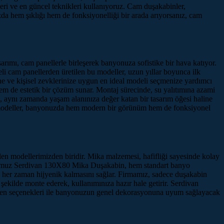
eleri ve en güncel teknikleri kullanıyoruz. Cam duşakabinler,
zda hem şıklığı hem de fonksiyonelliği bir arada arıyorsanız, cam
asarımı, cam panellerle birleşerek banyonuza sofistike bir hava katıyor.
teli cam panellerden üretilen bu modeller, uzun yıllar boyunca ilk
 ve kişisel zevklerinize uygun en ideal modeli seçmenize yardımcı
 hem de estetik bir çözüm sunar. Montaj sürecinde, su yalıtımına azami
 aynı zamanda yaşam alanınıza değer katan bir tasarım öğesi haline
u modeller, banyonuzda hem modern bir görünüm hem de fonksiyonel
en modellerimizden biridir. Mika malzemesi, hafifliği sayesinde kolay
duğumuz Serdivan 130X80 Mika Duşakabin, hem standart banyo
her zaman hijyenik kalmasını sağlar. Firmamız, sadece duşakabin
 şekilde monte ederek, kullanımınıza hazır hale getirir. Serdivan
desen seçenekleri ile banyonuzun genel dekorasyonuna uyum sağlayacak