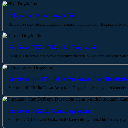
Adapazarı Mika Duşakabin
Banyonuza özel ölçüde duşakabin üretimi yapılmaktadır. Duşakabin Nakliy
Serdivan 75X110 Karolaj Duşakabin
Sakarya Adapazarı’nda banyo tasarımınıza zarif bir dokunuş katacak Serd
Serdivan 110 CM İki Duvar Arası Cam Duşakab
Serdivan 110 CM İki Duvar Arası Cam Duşakabin ile banyonuzda modern b
Serdivan 75X110 Cam Duşakabin
Serdivan 75X110 Cam Duşakabin ile banyo deneyiminizi bir üst seviyeye t