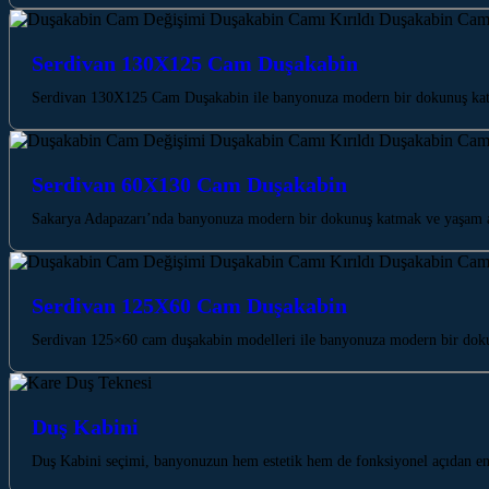
Serdivan 130X125 Cam Duşakabin
Serdivan 130X125 Cam Duşakabin ile banyonuza modern bir dokunuş katın.
Serdivan 60X130 Cam Duşakabin
Sakarya Adapazarı’nda banyonuza modern bir dokunuş katmak ve yaşam a
Serdivan 125X60 Cam Duşakabin
Serdivan 125×60 cam duşakabin modelleri ile banyonuza modern bir dokunu
Duş Kabini
Duş Kabini seçimi, banyonuzun hem estetik hem de fonksiyonel açıdan e