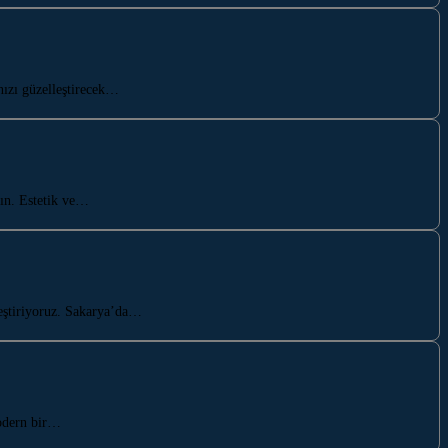
ızı güzelleştirecek…
ın. Estetik ve…
leştiriyoruz. Sakarya’da…
modern bir…