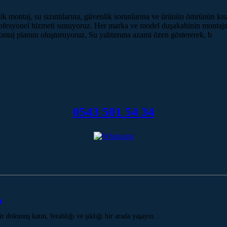
ik montaj, su sızıntılarına, güvenlik sorunlarına ve ürünün ömrünün kı
ofesyonel hizmeti sunuyoruz. Her marka ve model duşakabinin montajını
 montaj planını oluşturuyoruz. Su yalıtımına azami özen göstererek, b
0543 501 54 34
n
dokunuş katın, ferahlığı ve şıklığı bir arada yaşayın.…