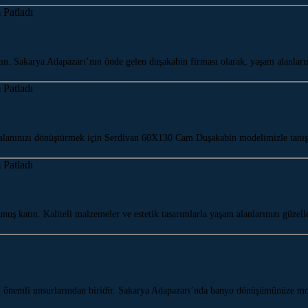
 Sakarya Adapazarı’nın önde gelen duşakabin firması olarak, yaşam alanların
lanınızı dönüştürmek için Serdivan 60X130 Cam Duşakabin modelimizle tanış
ş katın. Kaliteli malzemeler ve estetik tasarımlarla yaşam alanlarınızı güzel
n önemli unsurlarından biridir. Sakarya Adapazarı’nda banyo dönüşümünüze 