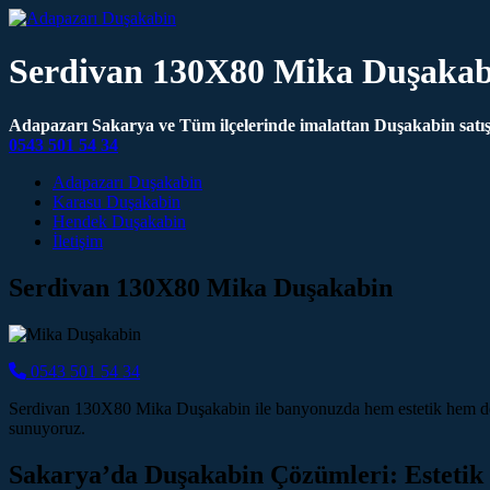
Serdivan 130X80 Mika Duşakab
Adapazarı Sakarya ve Tüm ilçelerinde imalattan Duşakabin satış 
0543 501 54 34
Main Navigation
Adapazarı Duşakabin
Karasu Duşakabin
Hendek Duşakabin
İletişim
Serdivan 130X80 Mika Duşakabin
0543 501 54 34
Serdivan 130X80 Mika Duşakabin ile banyonuzda hem estetik hem de f
sunuyoruz.
Sakarya’da Duşakabin Çözümleri: Estetik 