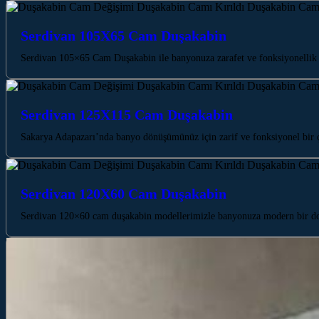
Serdivan 105X65 Cam Duşakabin
Serdivan 105×65 Cam Duşakabin ile banyonuza zarafet ve fonksiyonellik 
Serdivan 125X115 Cam Duşakabin
Sakarya Adapazarı’nda banyo dönüşümünüz için zarif ve fonksiyonel bir
Serdivan 120X60 Cam Duşakabin
Serdivan 120×60 cam duşakabin modellerimizle banyonuza modern bir do