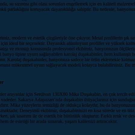
nda, su sızıntısı gibi olası sorunları engellemek için en kaliteli malzem
ünkü parlaklığını koruyacak dayanıklılığa sahiptir. Bu nedenle, banyonu
imiz, modern ve estetik çizgileriyle öne çıkıyor. Metal profillerin şık t
r için ideal bir seçenektir. Dayanıklı alüminyum profiller ve yüksek kali
ışı ve montajı konusunda profesyonel ekibimiz, banyonuzun ölçülerine
ürlü banyo tipine uyum sağlayabilen karolaj duşakabinler, hem kullanışlı
ır. Karolaj duşakabinler, banyonuza sadece bir ürün eklemekle kalmaz,
rasyonuna mükemmel uyum sağlayacak modeli kolayca bulabilirsiniz. B
er
mler arayanlar için Serdivan 130X80 Mika Duşakabin, en çok tercih edil
nım vadeder. Sakarya Adapazarı’nda duşakabin ihtiyaçlarınız için sun
rır. Mika yüzeylerin temizliği de oldukça kolaydır, bu da banyonuzun 
kmaktadır. Deneyimli ekibimiz, duşakabininizi en kısa sürede ve en titiz
n, şık tasarımı ile de estetik bir bütünlük oluşturur. Farklı renk ve 
m de estetiği bir arada sunarak, yaşam kalitenizi artıracaktır.