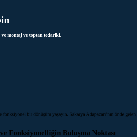
in
ve montaj ve toptan tedariki.
onksiyonel bir dönüşüm yaşayın. Sakarya Adapazarı’nın önde gelen du
ve Fonksiyonelliğin Buluşma Noktası