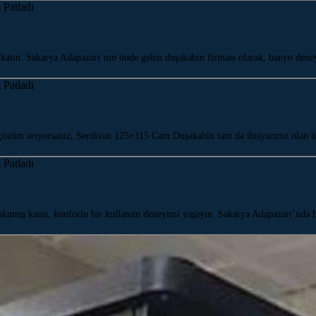
katın. Sakarya Adapazarı’nın önde gelen duşakabin firması olarak, banyo den
 çözüm arıyorsanız, Serdivan 125×115 Cam Duşakabin tam da ihtiyacınız olan
kunuş katın, konforlu bir kullanım deneyimi yaşayın. Sakarya Adapazarı’nda