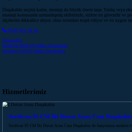
Duşakabin seçimi kadar, montajı da büyük önem taşır. Yanlış veya eks
montajı konusunda uzmanlaşmış ekibimizle, sizlere en güvenilir ve pr
ölçülerini dikkatlice alıyor, olası sorunları tespit ediyor ve en uygun
0543 501 54 34
Duşakabin
Post navigation
Serdivan 80X105 Mika Duşakabin
Serdivan 95X65 Mika Duşakabin
Hizmetlerimiz
Serdivan 95 CM İki Duvar Arası Cam Duşakabi
Serdivan 95 CM İki Duvar Arası Cam Duşakabin ile banyonuza modern bir 