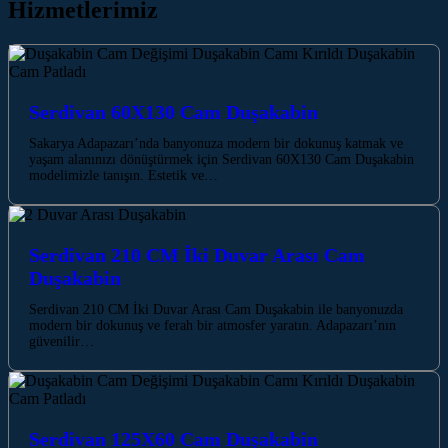
Hizmetlerimiz
Serdivan 60X130 Cam Duşakabin
Sakarya Adapazarı’nda banyonuza modern bir dokunuş katmak ve
yaşam alanınızı dönüştürmek için Serdivan 60X130 Cam Duşakabin
modelimizle tanışın. Estetik ve…
Serdivan 210 CM İki Duvar Arası Cam
Duşakabin
Serdivan 210 CM İki Duvar Arası Cam Duşakabin ile banyonuzda
modern bir dokunuş ve ferah bir atmosfer yaratın. Adapazarı’nın
güvenilir…
Serdivan 125X60 Cam Duşakabin