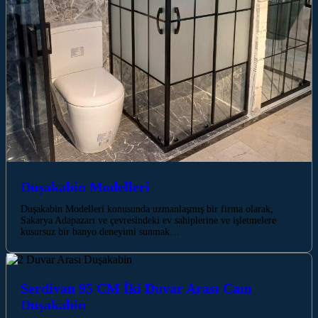
Duşakabin Modelleri
Duşakabin Modelleri konusunda uzmanlaşmış bir firma olarak,
Sakarya Adapazarı ve çevresindeki ev sahiplerine ve işletmelere
kusursuz bir banyo deneyimi sunmak…
Serdivan 95 CM İki Duvar Arası Cam
Duşakabin