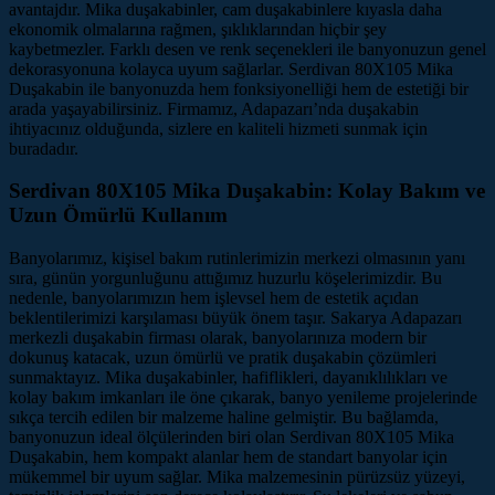
avantajdır. Mika duşakabinler, cam duşakabinlere kıyasla daha
ekonomik olmalarına rağmen, şıklıklarından hiçbir şey
kaybetmezler. Farklı desen ve renk seçenekleri ile banyonuzun genel
dekorasyonuna kolayca uyum sağlarlar. Serdivan 80X105 Mika
Duşakabin ile banyonuzda hem fonksiyonelliği hem de estetiği bir
arada yaşayabilirsiniz. Firmamız, Adapazarı’nda duşakabin
ihtiyacınız olduğunda, sizlere en kaliteli hizmeti sunmak için
buradadır.
Serdivan 80X105 Mika Duşakabin: Kolay Bakım ve
Uzun Ömürlü Kullanım
Banyolarımız, kişisel bakım rutinlerimizin merkezi olmasının yanı
sıra, günün yorgunluğunu attığımız huzurlu köşelerimizdir. Bu
nedenle, banyolarımızın hem işlevsel hem de estetik açıdan
beklentilerimizi karşılaması büyük önem taşır. Sakarya Adapazarı
merkezli duşakabin firması olarak, banyolarınıza modern bir
dokunuş katacak, uzun ömürlü ve pratik duşakabin çözümleri
sunmaktayız. Mika duşakabinler, hafiflikleri, dayanıklılıkları ve
kolay bakım imkanları ile öne çıkarak, banyo yenileme projelerinde
sıkça tercih edilen bir malzeme haline gelmiştir. Bu bağlamda,
banyonuzun ideal ölçülerinden biri olan Serdivan 80X105 Mika
Duşakabin, hem kompakt alanlar hem de standart banyolar için
mükemmel bir uyum sağlar. Mika malzemesinin pürüzsüz yüzeyi,