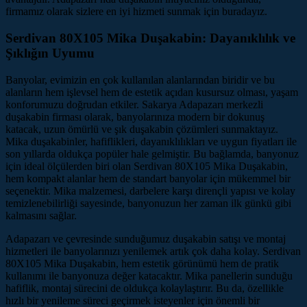
firmamız olarak sizlere en iyi hizmeti sunmak için buradayız.
Serdivan 80X105 Mika Duşakabin: Dayanıklılık ve
Şıklığın Uyumu
Banyolar, evimizin en çok kullanılan alanlarından biridir ve bu
alanların hem işlevsel hem de estetik açıdan kusursuz olması, yaşam
konforumuzu doğrudan etkiler. Sakarya Adapazarı merkezli
duşakabin firması olarak, banyolarınıza modern bir dokunuş
katacak, uzun ömürlü ve şık duşakabin çözümleri sunmaktayız.
Mika duşakabinler, hafiflikleri, dayanıklılıkları ve uygun fiyatları ile
son yıllarda oldukça popüler hale gelmiştir. Bu bağlamda, banyonuz
için ideal ölçülerden biri olan Serdivan 80X105 Mika Duşakabin,
hem kompakt alanlar hem de standart banyolar için mükemmel bir
seçenektir. Mika malzemesi, darbelere karşı dirençli yapısı ve kolay
temizlenebilirliği sayesinde, banyonuzun her zaman ilk günkü gibi
kalmasını sağlar.
Adapazarı ve çevresinde sunduğumuz duşakabin satışı ve montaj
hizmetleri ile banyolarınızı yenilemek artık çok daha kolay. Serdivan
80X105 Mika Duşakabin, hem estetik görünümü hem de pratik
kullanımı ile banyonuza değer katacaktır. Mika panellerin sunduğu
hafiflik, montaj sürecini de oldukça kolaylaştırır. Bu da, özellikle
hızlı bir yenileme süreci geçirmek isteyenler için önemli bir