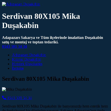
Serdivan 80X105 Mika
Duşakabin
Adapazarı Sakarya ve Tüm ilçelerinde imalattan Duşakabin
satış ve montaj ve toptan tedariki.
0543 501 54 34
Main Navigation
Adapazarı Duşakabin
Karasu Duşakabin
Hendek Duşakabin
İletişim
Serdivan 80X105 Mika Duşakabin
0543 501 54 34
Serdivan 80X105 Mika Duşakabin ile banyonuzda hem estetik hem
de fonksiyonel bir dönüşüm yaşayın. Sakarya Adapazarı’nın önde