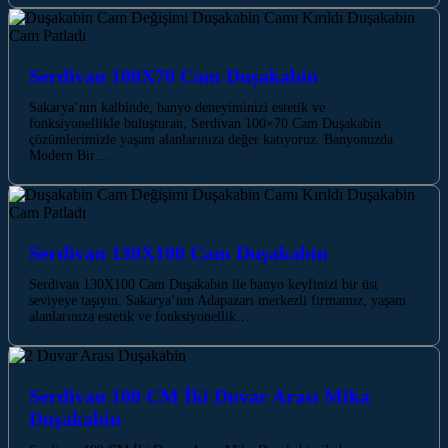
Serdivan 100X70 Cam Duşakabin
Sakarya’nın kalbinde, banyo deneyiminizi estetik ve
fonksiyonellikle buluşturan, Serdivan 100×70 Cam Duşakabin
çözümlerimizle yaşam alanlarınıza değer katıyoruz. Banyonuzda
Modern Bir…
Serdivan 130X100 Cam Duşakabin
Serdivan 130X100 Cam Duşakabin ile banyo keyfinizi bir üst
seviyeye taşıyın. Sakarya’nın Adapazarı merkezli firmamız, yaşam
alanlarınıza estetik ve fonksiyonellik…
Serdivan 100 CM İki Duvar Arası Mika
Duşakabin