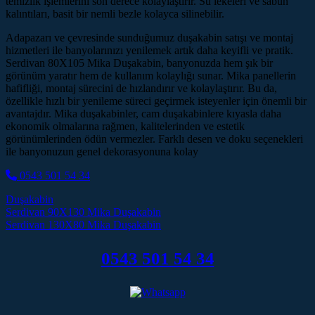
temizlik işlemlerini son derece kolaylaştırır. Su lekeleri ve sabun
kalıntıları, basit bir nemli bezle kolayca silinebilir.
Adapazarı ve çevresinde sunduğumuz duşakabin satışı ve montaj
hizmetleri ile banyolarınızı yenilemek artık daha keyifli ve pratik.
Serdivan 80X105 Mika Duşakabin, banyonuzda hem şık bir
görünüm yaratır hem de kullanım kolaylığı sunar. Mika panellerin
hafifliği, montaj sürecini de hızlandırır ve kolaylaştırır. Bu da,
özellikle hızlı bir yenileme süreci geçirmek isteyenler için önemli bir
avantajdır. Mika duşakabinler, cam duşakabinlere kıyasla daha
ekonomik olmalarına rağmen, kalitelerinden ve estetik
görünümlerinden ödün vermezler. Farklı desen ve doku seçenekleri
ile banyonuzun genel dekorasyonuna kolay
0543 501 54 34
Duşakabin
Post navigation
Serdivan 90X130 Mika Duşakabin
Serdivan 130X80 Mika Duşakabin
0543 501 54 34