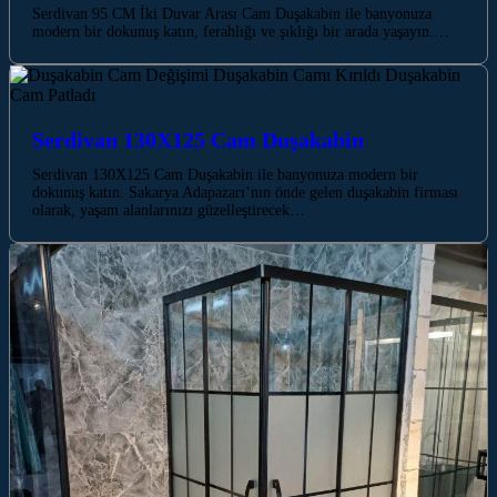
Serdivan 95 CM İki Duvar Arası Cam Duşakabin ile banyonuza
modern bir dokunuş katın, ferahlığı ve şıklığı bir arada yaşayın.…
Serdivan 130X125 Cam Duşakabin
Serdivan 130X125 Cam Duşakabin ile banyonuza modern bir
dokunuş katın. Sakarya Adapazarı’nın önde gelen duşakabin firması
olarak, yaşam alanlarınızı güzelleştirecek…