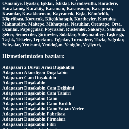
Osmaniye, İlyaslar, Işıklar, İstiklal, Karadavutlu, Karadere,
Karakamış, Karaköy, Karaman, Karaosman, Karapınar,
Kasımlar, Kavaklıorman, Kayrancık, Kışla, Kömürlük,
Köprübaşı, Korucuk, Küçükhataplı, Kurtbeyler, Kurtuluş,
Mahmudiye, Maltepe, Mithatpaşa, Nasuhlar, Örentepe, Orta,
Ozanlar, Papuççular, Poyrazlar, Rüstemler, Sakarya, Salmanlı,
Şeker, Semerciler, Şirinevler, Solaklar, Süleymanbey, Taşkısığı,
Taşlık, Tekeler, Tepekum, Tığcılar, Turnadere, Tuzla, Yağcılar,
Yahyalar, Yenicami, Yenidoğan, Yenigün, Yeşilyurt,
Hizmetlerimizden bazıları:
Adapazarı 2 Duvar Arası Duşakabin
Adapazarı Akordiyon Duşakabin
Adapazarı Cam Duşakabin
Adapazarı Duşakabin
Adapazarı Duşakabin Cam Değişimi
Adapazarı Duşakabin Cam Tamiri
Adapazarı Duşakabin Camı
Adapazarı Duşakabin Camı Kırıldı
Adapazarı Duşakabin Camı Yapan Yerler
Adapazarı Duşakabin Fabrikası
Adapazarı Duşakabin Firmaları
Adapazarı Duşakabin Fitili