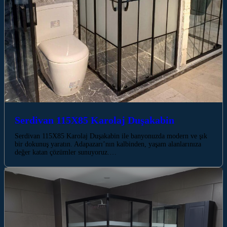
Serdivan 115X85 Karolaj Duşakabin
Serdivan 115X85 Karolaj Duşakabin ile banyonuzda modern ve şık
bir dokunuş yaratın. Adapazarı’nın kalbinden, yaşam alanlarınıza
değer katan çözümler sunuyoruz.…