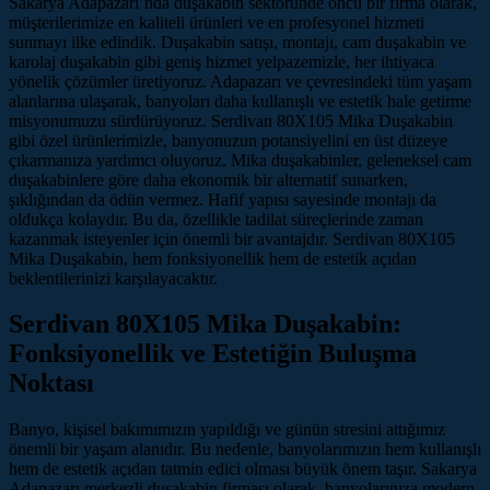
Sakarya Adapazarı’nda duşakabin sektöründe öncü bir firma olarak,
müşterilerimize en kaliteli ürünleri ve en profesyonel hizmeti
sunmayı ilke edindik. Duşakabin satışı, montajı, cam duşakabin ve
karolaj duşakabin gibi geniş hizmet yelpazemizle, her ihtiyaca
yönelik çözümler üretiyoruz. Adapazarı ve çevresindeki tüm yaşam
alanlarına ulaşarak, banyoları daha kullanışlı ve estetik hale getirme
misyonumuzu sürdürüyoruz. Serdivan 80X105 Mika Duşakabin
gibi özel ürünlerimizle, banyonuzun potansiyelini en üst düzeye
çıkarmanıza yardımcı oluyoruz. Mika duşakabinler, geleneksel cam
duşakabinlere göre daha ekonomik bir alternatif sunarken,
şıklığından da ödün vermez. Hafif yapısı sayesinde montajı da
oldukça kolaydır. Bu da, özellikle tadilat süreçlerinde zaman
kazanmak isteyenler için önemli bir avantajdır. Serdivan 80X105
Mika Duşakabin, hem fonksiyonellik hem de estetik açıdan
beklentilerinizi karşılayacaktır.
Serdivan 80X105 Mika Duşakabin:
Fonksiyonellik ve Estetiğin Buluşma
Noktası
Banyo, kişisel bakımımızın yapıldığı ve günün stresini attığımız
önemli bir yaşam alanıdır. Bu nedenle, banyolarımızın hem kullanışlı
hem de estetik açıdan tatmin edici olması büyük önem taşır. Sakarya
Adapazarı merkezli duşakabin firması olarak, banyolarınıza modern