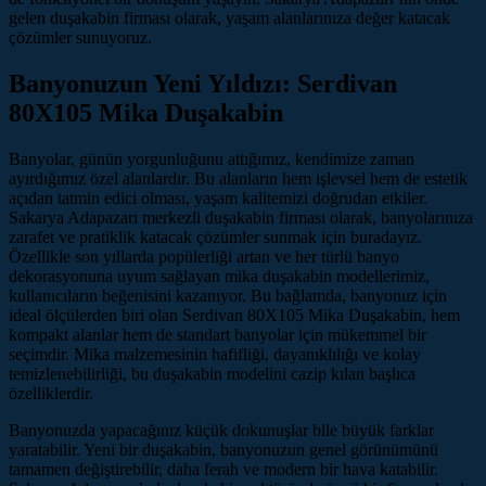
gelen duşakabin firması olarak, yaşam alanlarınıza değer katacak
çözümler sunuyoruz.
Banyonuzun Yeni Yıldızı: Serdivan
80X105 Mika Duşakabin
Banyolar, günün yorgunluğunu attığımız, kendimize zaman
ayırdığımız özel alanlardır. Bu alanların hem işlevsel hem de estetik
açıdan tatmin edici olması, yaşam kalitemizi doğrudan etkiler.
Sakarya Adapazarı merkezli duşakabin firması olarak, banyolarınıza
zarafet ve pratiklik katacak çözümler sunmak için buradayız.
Özellikle son yıllarda popülerliği artan ve her türlü banyo
dekorasyonuna uyum sağlayan mika duşakabin modellerimiz,
kullanıcıların beğenisini kazanıyor. Bu bağlamda, banyonuz için
ideal ölçülerden biri olan Serdivan 80X105 Mika Duşakabin, hem
kompakt alanlar hem de standart banyolar için mükemmel bir
seçimdir. Mika malzemesinin hafifliği, dayanıklılığı ve kolay
temizlenebilirliği, bu duşakabin modelini cazip kılan başlıca
özelliklerdir.
Banyonuzda yapacağınız küçük dokunuşlar bile büyük farklar
yaratabilir. Yeni bir duşakabin, banyonuzun genel görünümünü
tamamen değiştirebilir, daha ferah ve modern bir hava katabilir.