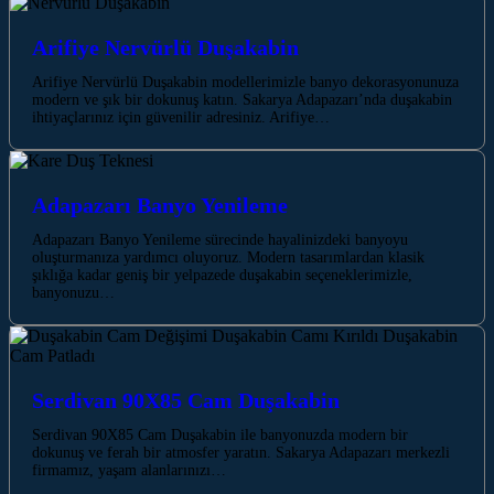
Arifiye Nervürlü Duşakabin
Arifiye Nervürlü Duşakabin modellerimizle banyo dekorasyonunuza
modern ve şık bir dokunuş katın. Sakarya Adapazarı’nda duşakabin
ihtiyaçlarınız için güvenilir adresiniz. Arifiye…
Adapazarı Banyo Yenileme
Adapazarı Banyo Yenileme sürecinde hayalinizdeki banyoyu
oluşturmanıza yardımcı oluyoruz. Modern tasarımlardan klasik
şıklığa kadar geniş bir yelpazede duşakabin seçeneklerimizle,
banyonuzu…
Serdivan 90X85 Cam Duşakabin
Serdivan 90X85 Cam Duşakabin ile banyonuzda modern bir
dokunuş ve ferah bir atmosfer yaratın. Sakarya Adapazarı merkezli
firmamız, yaşam alanlarınızı…