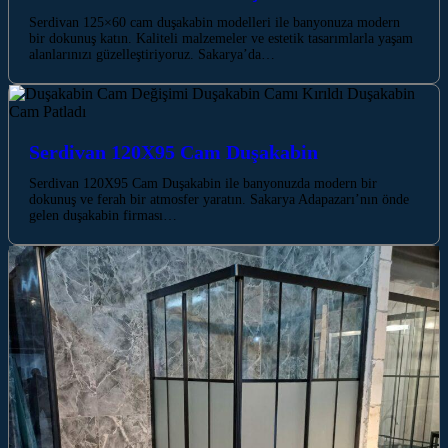
Serdivan 125×60 cam duşakabin modelleri ile banyonuza modern
bir dokunuş katın. Kaliteli malzemeler ve estetik tasarımlarla yaşam
alanlarınızı güzelleştiriyoruz. Sakarya’da…
Serdivan 120X95 Cam Duşakabin
Serdivan 120X95 Cam Duşakabin ile banyonuzda modern bir
dokunuş ve ferah bir atmosfer yaratın. Sakarya Adapazarı’nın önde
gelen duşakabin firması…