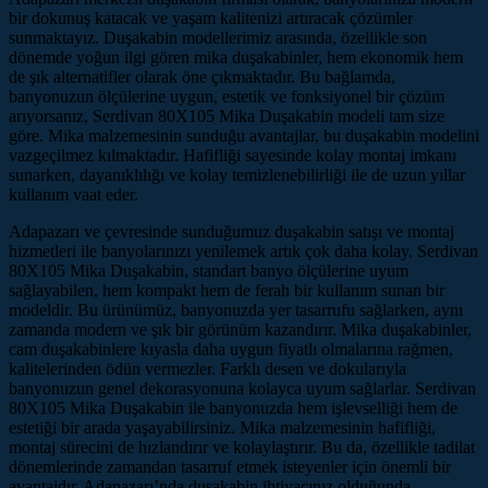
bir dokunuş katacak ve yaşam kalitenizi artıracak çözümler
sunmaktayız. Duşakabin modellerimiz arasında, özellikle son
dönemde yoğun ilgi gören mika duşakabinler, hem ekonomik hem
de şık alternatifler olarak öne çıkmaktadır. Bu bağlamda,
banyonuzun ölçülerine uygun, estetik ve fonksiyonel bir çözüm
arıyorsanız, Serdivan 80X105 Mika Duşakabin modeli tam size
göre. Mika malzemesinin sunduğu avantajlar, bu duşakabin modelini
vazgeçilmez kılmaktadır. Hafifliği sayesinde kolay montaj imkanı
sunarken, dayanıklılığı ve kolay temizlenebilirliği ile de uzun yıllar
kullanım vaat eder.
Adapazarı ve çevresinde sunduğumuz duşakabin satışı ve montaj
hizmetleri ile banyolarınızı yenilemek artık çok daha kolay. Serdivan
80X105 Mika Duşakabin, standart banyo ölçülerine uyum
sağlayabilen, hem kompakt hem de ferah bir kullanım sunan bir
modeldir. Bu ürünümüz, banyonuzda yer tasarrufu sağlarken, aynı
zamanda modern ve şık bir görünüm kazandırır. Mika duşakabinler,
cam duşakabinlere kıyasla daha uygun fiyatlı olmalarına rağmen,
kalitelerinden ödün vermezler. Farklı desen ve dokularıyla
banyonuzun genel dekorasyonuna kolayca uyum sağlarlar. Serdivan
80X105 Mika Duşakabin ile banyonuzda hem işlevselliği hem de
estetiği bir arada yaşayabilirsiniz. Mika malzemesinin hafifliği,
montaj sürecini de hızlandırır ve kolaylaştırır. Bu da, özellikle tadilat
dönemlerinde zamandan tasarruf etmek isteyenler için önemli bir
avantajdır. Adapazarı’nda duşakabin ihtiyacınız olduğunda,