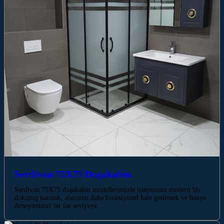
Serdivan 75X75 Duşakabin
Serdivan 75X75 duşakabin modellerimizle banyonuza modern bir
dokunuş katmak, alanınızı daha fonksiyonel hale getirmek ve banyo
deneyiminizi bir üst seviyeye…