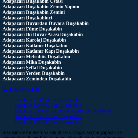
Adapazarı Duşakabin Ustası
Adapazarı Duşakabin Zemin Yapımı
Adapazarı Duşakabin Zemini
Adapazarı Duşakabinci
Adapazarı Duvardan Duvara Duşakabin
Adapazarı Füme Duşakabin
Adapazarı İki Duvar Arası Duşakabin
Adapazarı Karolaj Duşakabin
Adapazarı Katlanır Duşakabin
Adapazarı Katlanır Kapı Duşakabin
Adapazarı Metrobüs Duşakabin
Adapazarı Mika Duşakabin
Adapazarı Şeffaf Duşakabin
Adapazarı Yerden Duşakabin
Adapazarı Zeminden Duşakabin
0543 501 54 34
Serdivan 75X75 Cam Duşakabin
Serdivan 120X95 Cam Duşakabin
Serdivan 210 CM İki Duvar Arası Cam Duşakabin
Serdivan 60X130 Cam Duşakabin
Serdivan 125X60 Cam Duşakabin
Size sadece bir telefon uzaklıktayız. Doğru seçimi yapmak ve
uzman bir ekip tarafından monte ettirmek, uzun yıllar boyunca