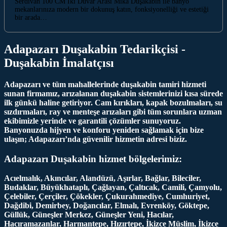
Serdivan 100 CM İki Duvar Arası Mika Duşakabin ile banyo
mekanlarınıza modern bir dokunuş katın, fonksiyonelliği ve estetiği
bir arada…
Adapazarı Duşakabin Tedarikçisi -
Duşakabin İmalatçısı
Adapazarı ve tüm mahallelerinde duşakabin tamiri hizmeti
sunan firmamız, arızalanan duşakabin sistemlerinizi kısa sürede
ilk günkü haline getiriyor. Cam kırıkları, kapak bozulmaları, su
sızdırmaları, ray ve menteşe arızaları gibi tüm sorunlara uzman
ekibimizle yerinde ve garantili çözümler sunuyoruz.
Banyonuzda hijyen ve konforu yeniden sağlamak için bize
ulaşın; Adapazarı’nda güvenilir hizmetin adresi biziz.
Adapazarı Duşakabin hizmet bölgelerimiz:
Acıelmalık, Akıncılar, Alandüzü, Aşırlar, Bağlar, Bileciler,
Budaklar, Büyükhataplı, Çağlayan, Çaltıcak, Camili, Çamyolu,
Çelebiler, Çerçiler, Çökekler, Çukurahmediye, Cumhuriyet,
Dağdibi, Demirbey, Doğancılar, Elmalı, Evrenköy, Göktepe,
Güllük, Güneşler Merkez, Güneşler Yeni, Hacılar,
Hacıramazanlar, Harmantepe, Hızırtepe, İkizce Müslim, İkizce