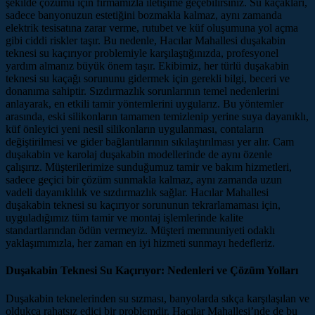
şekilde çözümü için firmamızla iletişime geçebilirsiniz. Su kaçakları,
sadece banyonuzun estetiğini bozmakla kalmaz, aynı zamanda
elektrik tesisatına zarar verme, rutubet ve küf oluşumuna yol açma
gibi ciddi riskler taşır. Bu nedenle, Hacılar Mahallesi duşakabin
teknesi su kaçırıyor problemiyle karşılaştığınızda, profesyonel
yardım almanız büyük önem taşır. Ekibimiz, her türlü duşakabin
teknesi su kaçağı sorununu gidermek için gerekli bilgi, beceri ve
donanıma sahiptir. Sızdırmazlık sorunlarının temel nedenlerini
anlayarak, en etkili tamir yöntemlerini uygularız. Bu yöntemler
arasında, eski silikonların tamamen temizlenip yerine suya dayanıklı,
küf önleyici yeni nesil silikonların uygulanması, contaların
değiştirilmesi ve gider bağlantılarının sıkılaştırılması yer alır. Cam
duşakabin ve karolaj duşakabin modellerinde de aynı özenle
çalışırız. Müşterilerimize sunduğumuz tamir ve bakım hizmetleri,
sadece geçici bir çözüm sunmakla kalmaz, aynı zamanda uzun
vadeli dayanıklılık ve sızdırmazlık sağlar. Hacılar Mahallesi
duşakabin teknesi su kaçırıyor sorununun tekrarlamaması için,
uyguladığımız tüm tamir ve montaj işlemlerinde kalite
standartlarından ödün vermeyiz. Müşteri memnuniyeti odaklı
yaklaşımımızla, her zaman en iyi hizmeti sunmayı hedefleriz.
Duşakabin Teknesi Su Kaçırıyor: Nedenleri ve Çözüm Yolları
Duşakabin teknelerinden su sızması, banyolarda sıkça karşılaşılan ve
oldukça rahatsız edici bir problemdir. Hacılar Mahallesi’nde de bu