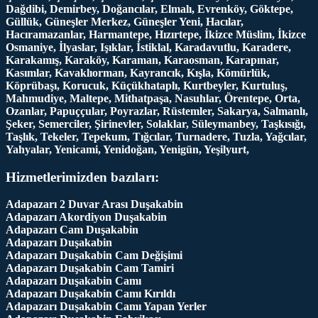
Dağdibi, Demirbey, Doğancılar, Elmalı, Evrenköy, Göktepe,
Güllük, Güneşler Merkez, Güneşler Yeni, Hacılar,
Hacıramazanlar, Harmantepe, Hızırtepe, İkizce Müslim, İkizce
Osmaniye, İlyaslar, Işıklar, İstiklal, Karadavutlu, Karadere,
Karakamış, Karaköy, Karaman, Karaosman, Karapınar,
Kasımlar, Kavaklıorman, Kayrancık, Kışla, Kömürlük,
Köprübaşı, Korucuk, Küçükhataplı, Kurtbeyler, Kurtuluş,
Mahmudiye, Maltepe, Mithatpaşa, Nasuhlar, Örentepe, Orta,
Ozanlar, Papuççular, Poyrazlar, Rüstemler, Sakarya, Salmanlı,
Şeker, Semerciler, Şirinevler, Solaklar, Süleymanbey, Taşkısığı,
Taşlık, Tekeler, Tepekum, Tığcılar, Turnadere, Tuzla, Yağcılar,
Yahyalar, Yenicami, Yenidoğan, Yenigün, Yeşilyurt,
Hizmetlerimizden bazıları:
Adapazarı 2 Duvar Arası Duşakabin
Adapazarı Akordiyon Duşakabin
Adapazarı Cam Duşakabin
Adapazarı Duşakabin
Adapazarı Duşakabin Cam Değişimi
Adapazarı Duşakabin Cam Tamiri
Adapazarı Duşakabin Camı
Adapazarı Duşakabin Camı Kırıldı
Adapazarı Duşakabin Camı Yapan Yerler