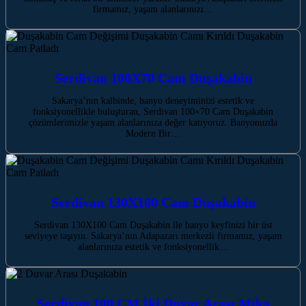
firmamız, yaşam alanlarınızı…
Serdivan 100X70 Cam Duşakabin
Sakarya’nın kalbinde, banyo deneyiminizi estetik ve
fonksiyonellikle buluşturan, Serdivan 100×70 Cam Duşakabin
çözümlerimizle yaşam alanlarınıza değer katıyoruz. Banyonuzda
Modern Bir…
Serdivan 130X100 Cam Duşakabin
Serdivan 130X100 Cam Duşakabin ile banyo keyfinizi bir üst
seviyeye taşıyın. Sakarya’nın Adapazarı merkezli firmamız, yaşam
alanlarınıza estetik ve fonksiyonellik…
Serdivan 100 CM İki Duvar Arası Mika