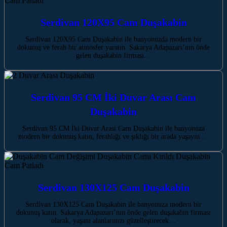
Serdivan 120X95 Cam Duşakabin
Serdivan 120X95 Cam Duşakabin ile banyonuzda modern bir
dokunuş ve ferah bir atmosfer yaratın. Sakarya Adapazarı’nın önde
gelen duşakabin firması…
Serdivan 95 CM İki Duvar Arası Cam
Duşakabin
Serdivan 95 CM İki Duvar Arası Cam Duşakabin ile banyonuza
modern bir dokunuş katın, ferahlığı ve şıklığı bir arada yaşayın.…
Serdivan 130X125 Cam Duşakabin
Serdivan 130X125 Cam Duşakabin ile banyonuza modern bir
dokunuş katın. Sakarya Adapazarı’nın önde gelen duşakabin firması
olarak, yaşam alanlarınızı güzelleştirecek…