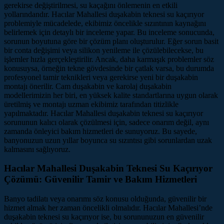
gerekirse değiştirilmesi, su kaçağını önlemenin en etkili
yollarındandır. Hacılar Mahallesi duşakabin teknesi su kaçırıyor
problemiyle mücadelede, ekibimiz öncelikle sızıntının kaynağını
belirlemek için detaylı bir inceleme yapar. Bu inceleme sonucunda,
sorunun boyutuna göre bir çözüm planı oluşturulur. Eğer sorun basit
bir conta değişimi veya silikon yenileme ile çözülebilecekse, bu
işlemler hızla gerçekleştirilir. Ancak, daha karmaşık problemler söz
konusuysa, örneğin tekne gövdesinde bir çatlak varsa, bu durumda
profesyonel tamir teknikleri veya gerekirse yeni bir duşakabin
montajı önerilir. Cam duşakabin ve karolaj duşakabin
modellerimizin her biri, en yüksek kalite standartlarına uygun olarak
üretilmiş ve montajı uzman ekibimiz tarafından titizlikle
yapılmaktadır. Hacılar Mahallesi duşakabin teknesi su kaçırıyor
sorununun kalıcı olarak çözülmesi için, sadece onarım değil, aynı
zamanda önleyici bakım hizmetleri de sunuyoruz. Bu sayede,
banyonuzun uzun yıllar boyunca su sızıntısı gibi sorunlardan uzak
kalmasını sağlıyoruz.
Hacılar Mahallesi Duşakabin Teknesi Su Kaçırıyor
Çözümü: Güvenilir Tamir ve Bakım Hizmetleri
Banyo tadilatı veya onarımı söz konusu olduğunda, güvenilir bir
hizmet almak her zaman öncelikli olmalıdır. Hacılar Mahallesi’nde
duşakabin teknesi su kaçırıyor ise, bu sorununuzun en güvenilir