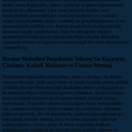
tamiri, conta değişimleri, silikon yenileme ve gider bağlantılarının
kontrolü yer almaktadır. Eğer tamir mümkün değilse veya
duşakabininiz artık eskimişse, size özel ölçülerde ve zevkinize
uygun yeni duşakabin satışı ve montajı da gerçekleştiriyoruz. Cam
duşakabinlerin zarifliği veya karolaj duşakabinlerin dayanıklılığı
arasından seçim yapabilirsiniz. Tüm bu süreçlerde, müşteri
memnuniyeti bizim için en önemli önceliktir. Hacılar Mahallesi
duşakabin teknesi su kaçırıyor sorunuyla ilgili her türlü ihtiyacınızda
yanınızdayız.
Hacılar Mahallesi Duşakabin Teknesi Su Kaçırıyor
Çözümü: Kaliteli Malzeme ve Uzman Montaj
Banyolarda karşılaşılan su kaçakları, sadece can sıkıcı bir durum
olmanın ötesinde, ciddi maliyetlere ve zaman kaybına neden olabilir.
Özellikle Hacılar Mahallesi’nde duşakabin teknesi su kaçırıyor ise,
bu durumun ihmal edilmemesi gerekir. Firmamız, bu tür sorunlara
karşı en kaliteli malzeme ve en uzman montaj ekibiyle hizmet
vermektedir. Duşakabin teknesi su kaçağının temel nedenlerinden
biri, zamanla özelliğini yitiren contalar veya kullanılan silikonun
kalitesiz olmasıdır. Bu tür durumlarda, sızdırmazlığı sağlamak için
özel olarak formüle edilmiş, suya ve neme dayanıklı silikonlar
kullanmaktayız. Ayrıca, tekne ile duvar arasındaki bağlantı
noktalarındaki contaların da düzenli olarak kontrol edilmesi ve