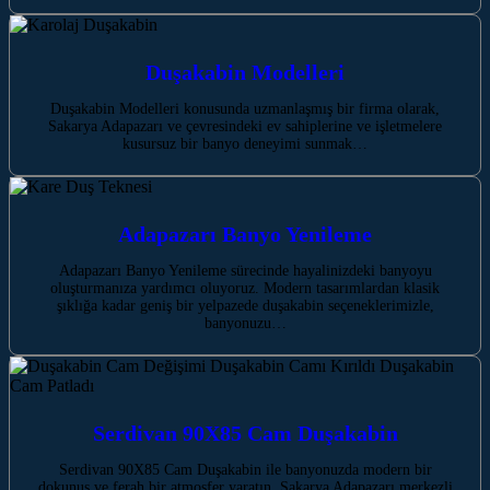
Duşakabin Modelleri
Duşakabin Modelleri konusunda uzmanlaşmış bir firma olarak,
Sakarya Adapazarı ve çevresindeki ev sahiplerine ve işletmelere
kusursuz bir banyo deneyimi sunmak…
Adapazarı Banyo Yenileme
Adapazarı Banyo Yenileme sürecinde hayalinizdeki banyoyu
oluşturmanıza yardımcı oluyoruz. Modern tasarımlardan klasik
şıklığa kadar geniş bir yelpazede duşakabin seçeneklerimizle,
banyonuzu…
Serdivan 90X85 Cam Duşakabin
Serdivan 90X85 Cam Duşakabin ile banyonuzda modern bir
dokunuş ve ferah bir atmosfer yaratın. Sakarya Adapazarı merkezli