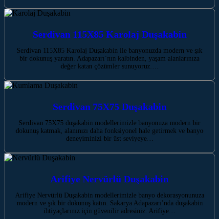
Serdivan 115X85 Karolaj Duşakabin
Serdivan 115X85 Karolaj Duşakabin ile banyonuzda modern ve şık
bir dokunuş yaratın. Adapazarı’nın kalbinden, yaşam alanlarınıza
değer katan çözümler sunuyoruz.…
Serdivan 75X75 Duşakabin
Serdivan 75X75 duşakabin modellerimizle banyonuza modern bir
dokunuş katmak, alanınızı daha fonksiyonel hale getirmek ve banyo
deneyiminizi bir üst seviyeye…
Arifiye Nervürlü Duşakabin
Arifiye Nervürlü Duşakabin modellerimizle banyo dekorasyonunuza
modern ve şık bir dokunuş katın. Sakarya Adapazarı’nda duşakabin
ihtiyaçlarınız için güvenilir adresiniz. Arifiye…