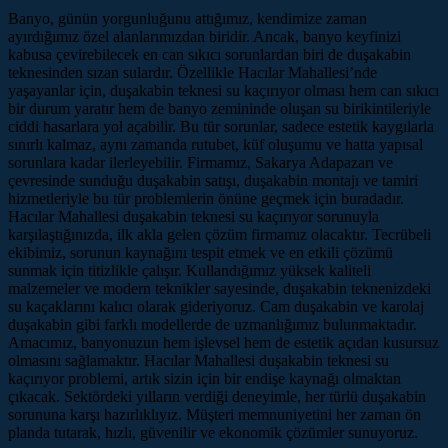
Banyo, günün yorgunluğunu attığımız, kendimize zaman
ayırdığımız özel alanlarımızdan biridir. Ancak, banyo keyfinizi
kabusa çevirebilecek en can sıkıcı sorunlardan biri de duşakabin
teknesinden sızan sulardır. Özellikle Hacılar Mahallesi’nde
yaşayanlar için, duşakabin teknesi su kaçırıyor olması hem can sıkıcı
bir durum yaratır hem de banyo zemininde oluşan su birikintileriyle
ciddi hasarlara yol açabilir. Bu tür sorunlar, sadece estetik kaygılarla
sınırlı kalmaz, aynı zamanda rutubet, küf oluşumu ve hatta yapısal
sorunlara kadar ilerleyebilir. Firmamız, Sakarya Adapazarı ve
çevresinde sunduğu duşakabin satışı, duşakabin montajı ve tamiri
hizmetleriyle bu tür problemlerin önüne geçmek için buradadır.
Hacılar Mahallesi duşakabin teknesi su kaçırıyor sorunuyla
karşılaştığınızda, ilk akla gelen çözüm firmamız olacaktır. Tecrübeli
ekibimiz, sorunun kaynağını tespit etmek ve en etkili çözümü
sunmak için titizlikle çalışır. Kullandığımız yüksek kaliteli
malzemeler ve modern teknikler sayesinde, duşakabin teknenizdeki
su kaçaklarını kalıcı olarak gideriyoruz. Cam duşakabin ve karolaj
duşakabin gibi farklı modellerde de uzmanlığımız bulunmaktadır.
Amacımız, banyonuzun hem işlevsel hem de estetik açıdan kusursuz
olmasını sağlamaktır. Hacılar Mahallesi duşakabin teknesi su
kaçırıyor problemi, artık sizin için bir endişe kaynağı olmaktan
çıkacak. Sektördeki yılların verdiği deneyimle, her türlü duşakabin
sorununa karşı hazırlıklıyız. Müşteri memnuniyetini her zaman ön
planda tutarak, hızlı, güvenilir ve ekonomik çözümler sunuyoruz.