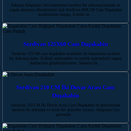
Sakarya Adapazarı’nda banyonuza modern bir dokunuş katmak ve
yaşam alanınızı dönüştürmek için Serdivan 60X130 Cam Duşakabin
modelimizle tanışın. Estetik ve…
Serdivan 125X60 Cam Duşakabin
Serdivan 125×60 cam duşakabin modelleri ile banyonuza modern
bir dokunuş katın. Kaliteli malzemeler ve estetik tasarımlarla yaşam
alanlarınızı güzelleştiriyoruz. Sakarya’da…
Serdivan 210 CM İki Duvar Arası Cam
Duşakabin
Serdivan 210 CM İki Duvar Arası Cam Duşakabin ile banyonuzda
modern bir dokunuş ve ferah bir atmosfer yaratın. Adapazarı’nın
güvenilir…