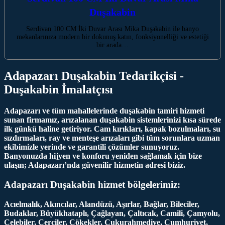
Duşakabin
Serdivan 100 CM İki Duvar Arası Mika Duşakabin ile banyo
mekanlarınıza modern bir dokunuş katın, fonksiyonelliği ve estetiği
bir arada…
Adapazarı Duşakabin Tedarikçisi -
Duşakabin İmalatçısı
Adapazarı ve tüm mahallelerinde duşakabin tamiri hizmeti
sunan firmamız, arızalanan duşakabin sistemlerinizi kısa sürede
ilk günkü haline getiriyor. Cam kırıkları, kapak bozulmaları, su
sızdırmaları, ray ve menteşe arızaları gibi tüm sorunlara uzman
ekibimizle yerinde ve garantili çözümler sunuyoruz.
Banyonuzda hijyen ve konforu yeniden sağlamak için bize
ulaşın; Adapazarı’nda güvenilir hizmetin adresi biziz.
Adapazarı Duşakabin hizmet bölgelerimiz:
Acıelmalık, Akıncılar, Alandüzü, Aşırlar, Bağlar, Bileciler,
Budaklar, Büyükhataplı, Çağlayan, Çaltıcak, Camili, Çamyolu,
Çelebiler, Çerçiler, Çökekler, Çukurahmediye, Cumhuriyet,