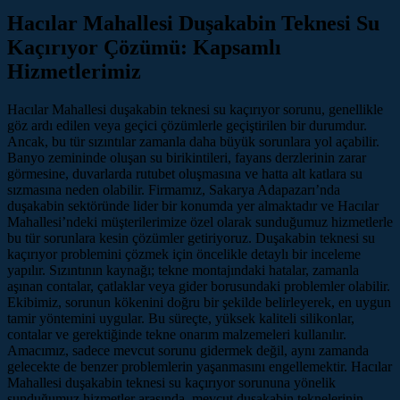
Hacılar Mahallesi Duşakabin Teknesi Su
Kaçırıyor Çözümü: Kapsamlı
Hizmetlerimiz
Hacılar Mahallesi duşakabin teknesi su kaçırıyor sorunu, genellikle
göz ardı edilen veya geçici çözümlerle geçiştirilen bir durumdur.
Ancak, bu tür sızıntılar zamanla daha büyük sorunlara yol açabilir.
Banyo zemininde oluşan su birikintileri, fayans derzlerinin zarar
görmesine, duvarlarda rutubet oluşmasına ve hatta alt katlara su
sızmasına neden olabilir. Firmamız, Sakarya Adapazarı’nda
duşakabin sektöründe lider bir konumda yer almaktadır ve Hacılar
Mahallesi’ndeki müşterilerimize özel olarak sunduğumuz hizmetlerle
bu tür sorunlara kesin çözümler getiriyoruz. Duşakabin teknesi su
kaçırıyor problemini çözmek için öncelikle detaylı bir inceleme
yapılır. Sızıntının kaynağı; tekne montajındaki hatalar, zamanla
aşınan contalar, çatlaklar veya gider borusundaki problemler olabilir.
Ekibimiz, sorunun kökenini doğru bir şekilde belirleyerek, en uygun
tamir yöntemini uygular. Bu süreçte, yüksek kaliteli silikonlar,
contalar ve gerektiğinde tekne onarım malzemeleri kullanılır.
Amacımız, sadece mevcut sorunu gidermek değil, aynı zamanda
gelecekte de benzer problemlerin yaşanmasını engellemektir. Hacılar
Mahallesi duşakabin teknesi su kaçırıyor sorununa yönelik
sunduğumuz hizmetler arasında, mevcut duşakabin teknelerinin