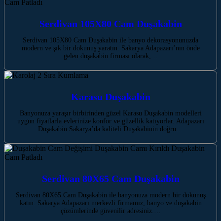
Serdivan 105X80 Cam Duşakabin
Serdivan 105X80 Cam Duşakabin ile banyo dekorasyonunuzda
modern ve şık bir dokunuş yaratın. Sakarya Adapazarı’nın önde
gelen duşakabin firması olarak,…
Karasu Duşakabin
Banyonuza yaraşır birbirinden güzel Karasu Duşakabin modelleri
uygun fiyatlarla evlerinize konfor ve güzellik katıyorlar. Adapazarı
Duşakabin Sakarya’da kaliteli Duşakabinin doğru…
Serdivan 80X65 Cam Duşakabin
Serdivan 80X65 Cam Duşakabin ile banyonuza modern bir dokunuş
katın. Sakarya Adapazarı merkezli firmamız, banyo ve duşakabin
çözümlerinde güvenilir adresiniz.…