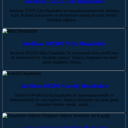
Serdivan 75X75 Cam Duşakabin
Serdivan 75X75 Cam Duşakabin ile banyonuza modern bir dokunuş
katın. Kaliteli malzemeler ve profesyonel montaj ile uzun ömürlü
kullanım sağlayın.…
Serdivan 80X105 Mika Duşakabin
Serdivan 80X105 Mika Duşakabin ile banyonuzda hem estetik hem
de fonksiyonel bir dönüşüm yaşayın. Sakarya Adapazarı’nın önde
gelen duşakabin firması…
Serdivan 60X80 Karolaj Duşakabin
Serdivan 60×80 Karolaj Duşakabin ile banyonuzda estetik ve
fonksiyonelliği bir araya getirin. Sakarya Adapazarı’nın önde gelen
duşakabin firması olarak, yaşam…
Karasu Duşakabin Fitili Değişimi