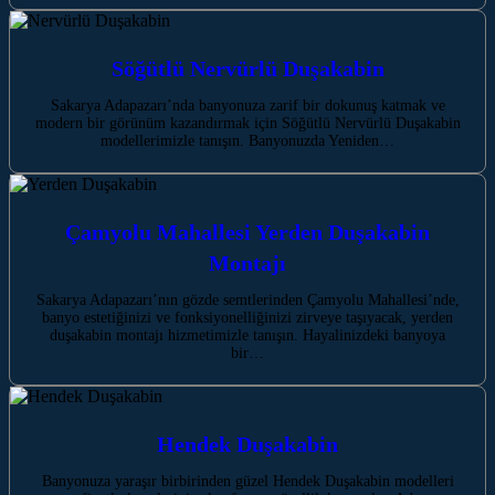
Söğütlü Nervürlü Duşakabin
Sakarya Adapazarı’nda banyonuza zarif bir dokunuş katmak ve
modern bir görünüm kazandırmak için Söğütlü Nervürlü Duşakabin
modellerimizle tanışın. Banyonuzda Yeniden…
Çamyolu Mahallesi Yerden Duşakabin
Montajı
Sakarya Adapazarı’nın gözde semtlerinden Çamyolu Mahallesi’nde,
banyo estetiğinizi ve fonksiyonelliğinizi zirveye taşıyacak, yerden
duşakabin montajı hizmetimizle tanışın. Hayalinizdeki banyoya
bir…
Hendek Duşakabin
Banyonuza yaraşır birbirinden güzel Hendek Duşakabin modelleri