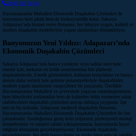
0543 501 54 34
Hacıramazanlar Mahallesi Ekonomik Duşakabin Çözümleri ile
banyonuza hem şıklık hem de fonksiyonellik katın. Sakarya
Adapazarı’nda hizmet veren firmamız, her bütçeye uygun, kaliteli ve
modern duşakabin modelleriyle yaşam alanlarınızı dönüştürüyor.
Banyonuzun Yeni Yıldızı: Adapazarı’nda
Ekonomik Duşakabin Çözümleri
Sakarya Adapazarı’nda banyo yenileme veya tadilat sürecinde
olanlar için, mekanın en kritik unsurlarından biri şüphesiz
duşakabinlerdir. Estetik görünümleri, kullanım kolaylıkları ve banyo
alanını daha verimli hale getirme potansiyelleriyle duşakabinler,
modern yaşam alanlarının vazgeçilmez bir parçasıdır. Özellikle
Hacıramazanlar Mahallesi ve çevresinde yaşayan vatandaşlarımızın,
hem bütçelerini zorlamadan hem de kaliteden ödün vermeden sahip
olabilecekleri duşakabin çözümleri arayışı oldukça yaygındır. İşte
tam da bu noktada, Adapazarı merkezli duşakabin firmamız,
Hacıramazanlar Mahallesi Ekonomik Duşakabin Çözümleri ile öne
çıkmaktadır. Sunduğumuz geniş ürün yelpazesi, profesyonel montaj
hizmetlerimiz ve müşteri odaklı yaklaşımımızla, banyonuzda hayal
ettiğiniz dönüşümü gerçekleştiriyoruz. Ekonomik duşakabin
seçeneklerimiz, her türlü banyo tipine ve zevke hitap edecek şekilde