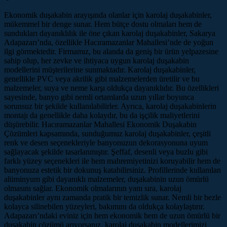
Ekonomik duşakabin arayışında olanlar için karolaj duşakabinler,
mükemmel bir denge sunar. Hem bütçe dostu olmaları hem de
sundukları dayanıklılık ile öne çıkan karolaj duşakabinler, Sakarya
Adapazarı’nda, özellikle Hacıramazanlar Mahallesi’nde de yoğun
ilgi görmektedir. Firmamız, bu alanda da geniş bir ürün yelpazesine
sahip olup, her zevke ve ihtiyaca uygun karolaj duşakabin
modellerini müşterilerine sunmaktadır. Karolaj duşakabinler,
genellikle PVC veya akrilik gibi malzemelerden üretilir ve bu
malzemeler, suya ve neme karşı oldukça dayanıklıdır. Bu özellikleri
sayesinde, banyo gibi nemli ortamlarda uzun yıllar boyunca
sorunsuz bir şekilde kullanılabilirler. Ayrıca, karolaj duşakabinlerin
montajı da genellikle daha kolaydır, bu da işçilik maliyetlerini
düşürebilir. Hacıramazanlar Mahallesi Ekonomik Duşakabin
Çözümleri kapsamında, sunduğumuz karolaj duşakabinler, çeşitli
renk ve desen seçenekleriyle banyonuzun dekorasyonuna uyum
sağlayacak şekilde tasarlanmıştır. Şeffaf, desenli veya buzlu gibi
farklı yüzey seçenekleri ile hem mahremiyetinizi koruyabilir hem de
banyonuza estetik bir dokunuş katabilirsiniz. Profillerinde kullanılan
alüminyum gibi dayanıklı malzemeler, duşakabinin uzun ömürlü
olmasını sağlar. Ekonomik olmalarının yanı sıra, karolaj
duşakabinler aynı zamanda pratik bir temizlik sunar. Nemli bir bezle
kolayca silinebilen yüzeyleri, bakımını da oldukça kolaylaştırır.
Adapazarı’ndaki eviniz için hem ekonomik hem de uzun ömürlü bir
duşakabin çözümü arıyorsanız, karolaj duşakabin modellerimizi