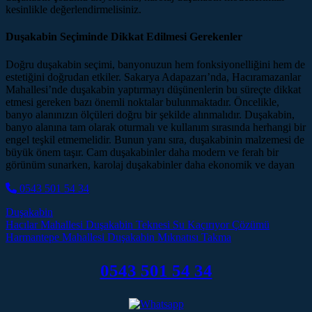
kesinlikle değerlendirmelisiniz.
Duşakabin Seçiminde Dikkat Edilmesi Gerekenler
Doğru duşakabin seçimi, banyonuzun hem fonksiyonelliğini hem de
estetiğini doğrudan etkiler. Sakarya Adapazarı’nda, Hacıramazanlar
Mahallesi’nde duşakabin yaptırmayı düşünenlerin bu süreçte dikkat
etmesi gereken bazı önemli noktalar bulunmaktadır. Öncelikle,
banyo alanınızın ölçüleri doğru bir şekilde alınmalıdır. Duşakabin,
banyo alanına tam olarak oturmalı ve kullanım sırasında herhangi bir
engel teşkil etmemelidir. Bunun yanı sıra, duşakabinin malzemesi de
büyük önem taşır. Cam duşakabinler daha modern ve ferah bir
görünüm sunarken, karolaj duşakabinler daha ekonomik ve dayan
0543 501 54 34
Duşakabin
Post navigation
Hacılar Mahallesi Duşakabin Teknesi Su Kaçırıyor Çözümü
Harmantepe Mahallesi Duşakabin Mıknatısı Takma
0543 501 54 34