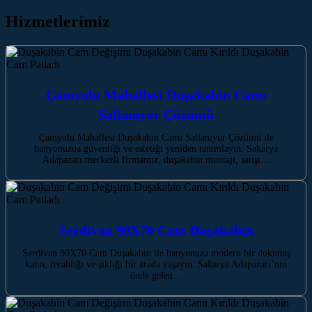
Hizmetlerimiz
Çamyolu Mahallesi Duşakabin Camı
Sallanıyor Çözümü
Çamyolu Mahallesi Duşakabin Camı Sallanıyor Çözümü ile
banyonuzda güvenliği ve estetiği yeniden tanımlayın. Sakarya
Adapazarı merkezli firmamız, duşakabin montajı, satışı…
Serdivan 90X70 Cam Duşakabin
Serdivan 90X70 Cam Duşakabin ile banyonuza modern bir dokunuş
katın, ferahlığı ve şıklığı bir arada yaşayın. Sakarya Adapazarı’nın
önde gelen…