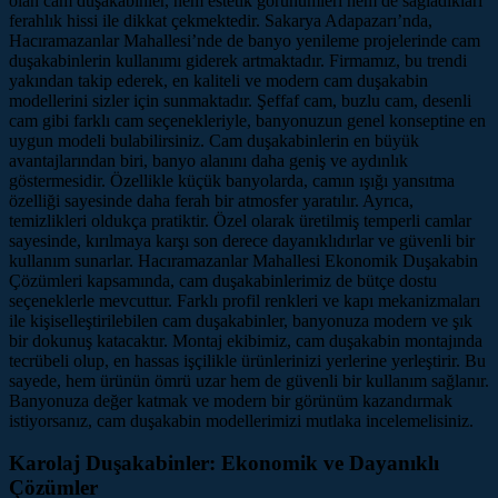
olan cam duşakabinler, hem estetik görünümleri hem de sağladıkları
ferahlık hissi ile dikkat çekmektedir. Sakarya Adapazarı’nda,
Hacıramazanlar Mahallesi’nde de banyo yenileme projelerinde cam
duşakabinlerin kullanımı giderek artmaktadır. Firmamız, bu trendi
yakından takip ederek, en kaliteli ve modern cam duşakabin
modellerini sizler için sunmaktadır. Şeffaf cam, buzlu cam, desenli
cam gibi farklı cam seçenekleriyle, banyonuzun genel konseptine en
uygun modeli bulabilirsiniz. Cam duşakabinlerin en büyük
avantajlarından biri, banyo alanını daha geniş ve aydınlık
göstermesidir. Özellikle küçük banyolarda, camın ışığı yansıtma
özelliği sayesinde daha ferah bir atmosfer yaratılır. Ayrıca,
temizlikleri oldukça pratiktir. Özel olarak üretilmiş temperli camlar
sayesinde, kırılmaya karşı son derece dayanıklıdırlar ve güvenli bir
kullanım sunarlar. Hacıramazanlar Mahallesi Ekonomik Duşakabin
Çözümleri kapsamında, cam duşakabinlerimiz de bütçe dostu
seçeneklerle mevcuttur. Farklı profil renkleri ve kapı mekanizmaları
ile kişiselleştirilebilen cam duşakabinler, banyonuza modern ve şık
bir dokunuş katacaktır. Montaj ekibimiz, cam duşakabin montajında
tecrübeli olup, en hassas işçilikle ürünlerinizi yerlerine yerleştirir. Bu
sayede, hem ürünün ömrü uzar hem de güvenli bir kullanım sağlanır.
Banyonuza değer katmak ve modern bir görünüm kazandırmak
istiyorsanız, cam duşakabin modellerimizi mutlaka incelemelisiniz.
Karolaj Duşakabinler: Ekonomik ve Dayanıklı
Çözümler