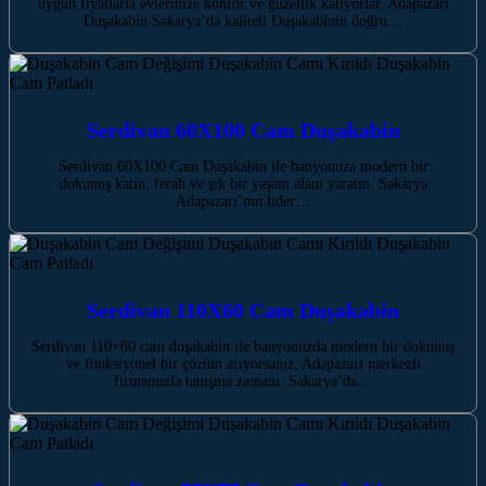
uygun fiyatlarla evlerinize konfor ve güzellik katıyorlar. Adapazarı
Duşakabin Sakarya’da kaliteli Duşakabinin doğru…
Serdivan 60X100 Cam Duşakabin
Serdivan 60X100 Cam Duşakabin ile banyonuza modern bir
dokunuş katın, ferah ve şık bir yaşam alanı yaratın. Sakarya
Adapazarı’nın lider…
Serdivan 110X60 Cam Duşakabin
Serdivan 110×60 cam duşakabin ile banyonuzda modern bir dokunuş
ve fonksiyonel bir çözüm arıyorsanız, Adapazarı merkezli
firmamızla tanışma zamanı. Sakarya’da…