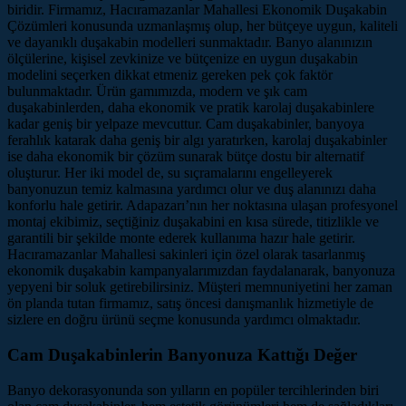
biridir. Firmamız, Hacıramazanlar Mahallesi Ekonomik Duşakabin
Çözümleri konusunda uzmanlaşmış olup, her bütçeye uygun, kaliteli
ve dayanıklı duşakabin modelleri sunmaktadır. Banyo alanınızın
ölçülerine, kişisel zevkinize ve bütçenize en uygun duşakabin
modelini seçerken dikkat etmeniz gereken pek çok faktör
bulunmaktadır. Ürün gamımızda, modern ve şık cam
duşakabinlerden, daha ekonomik ve pratik karolaj duşakabinlere
kadar geniş bir yelpaze mevcuttur. Cam duşakabinler, banyoya
ferahlık katarak daha geniş bir algı yaratırken, karolaj duşakabinler
ise daha ekonomik bir çözüm sunarak bütçe dostu bir alternatif
oluşturur. Her iki model de, su sıçramalarını engelleyerek
banyonuzun temiz kalmasına yardımcı olur ve duş alanınızı daha
konforlu hale getirir. Adapazarı’nın her noktasına ulaşan profesyonel
montaj ekibimiz, seçtiğiniz duşakabini en kısa sürede, titizlikle ve
garantili bir şekilde monte ederek kullanıma hazır hale getirir.
Hacıramazanlar Mahallesi sakinleri için özel olarak tasarlanmış
ekonomik duşakabin kampanyalarımızdan faydalanarak, banyonuza
yepyeni bir soluk getirebilirsiniz. Müşteri memnuniyetini her zaman
ön planda tutan firmamız, satış öncesi danışmanlık hizmetiyle de
sizlere en doğru ürünü seçme konusunda yardımcı olmaktadır.
Cam Duşakabinlerin Banyonuza Kattığı Değer
Banyo dekorasyonunda son yılların en popüler tercihlerinden biri