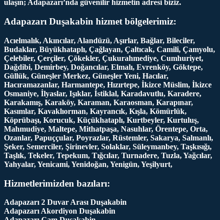
ulaşın; Adapazarı’nda güvenilir hizmetin adresi biziz.
Adapazarı Duşakabin hizmet bölgelerimiz:
Acıelmalık, Akıncılar, Alandüzü, Aşırlar, Bağlar, Bileciler,
Budaklar, Büyükhataplı, Çağlayan, Çaltıcak, Camili, Çamyolu,
Çelebiler, Çerçiler, Çökekler, Çukurahmediye, Cumhuriyet,
Dağdibi, Demirbey, Doğancılar, Elmalı, Evrenköy, Göktepe,
Güllük, Güneşler Merkez, Güneşler Yeni, Hacılar,
Hacıramazanlar, Harmantepe, Hızırtepe, İkizce Müslim, İkizce
Osmaniye, İlyaslar, Işıklar, İstiklal, Karadavutlu, Karadere,
Karakamış, Karaköy, Karaman, Karaosman, Karapınar,
Kasımlar, Kavaklıorman, Kayrancık, Kışla, Kömürlük,
Köprübaşı, Korucuk, Küçükhataplı, Kurtbeyler, Kurtuluş,
Mahmudiye, Maltepe, Mithatpaşa, Nasuhlar, Örentepe, Orta,
Ozanlar, Papuççular, Poyrazlar, Rüstemler, Sakarya, Salmanlı,
Şeker, Semerciler, Şirinevler, Solaklar, Süleymanbey, Taşkısığı,
Taşlık, Tekeler, Tepekum, Tığcılar, Turnadere, Tuzla, Yağcılar,
Yahyalar, Yenicami, Yenidoğan, Yenigün, Yeşilyurt,
Hizmetlerimizden bazıları:
Adapazarı 2 Duvar Arası Duşakabin
Adapazarı Akordiyon Duşakabin
Adapazarı Cam Duşakabin