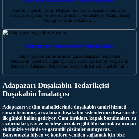
Karasu Duşakabin Fitili Değişimi konusunda uzman ekibimiz ile
Sakarya Adapazarı ve çevresinde hizmet vermekteyiz. Uzun yılların
verdiği deneyim ve kaliteli…
Adapazarı Semerciler Duşakabin
Banyonuza yaraşır birbirinden güzel Adapazarı Semerciler
Duşakabin modelleri uygun fiyatlarla evlerinize konfor ve güzellik
katıyorlar. Adapazarı Duşakabin Sakarya’da kaliteli Duşakabinin…
Adapazarı Duşakabin Tedarikçisi -
Duşakabin İmalatçısı
Adapazarı ve tüm mahallelerinde duşakabin tamiri hizmeti
sunan firmamız, arızalanan duşakabin sistemlerinizi kısa sürede
ilk günkü haline getiriyor. Cam kırıkları, kapak bozulmaları, su
sızdırmaları, ray ve menteşe arızaları gibi tüm sorunlara uzman
ekibimizle yerinde ve garantili çözümler sunuyoruz.
Banyonuzda hijyen ve konforu yeniden sağlamak için bize