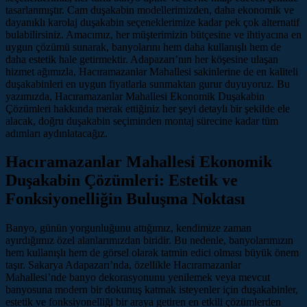
tasarlanmıştır. Cam duşakabin modellerimizden, daha ekonomik ve
dayanıklı karolaj duşakabin seçeneklerimize kadar pek çok alternatif
bulabilirsiniz. Amacımız, her müşterimizin bütçesine ve ihtiyacına en
uygun çözümü sunarak, banyolarını hem daha kullanışlı hem de
daha estetik hale getirmektir. Adapazarı’nın her köşesine ulaşan
hizmet ağımızla, Hacıramazanlar Mahallesi sakinlerine de en kaliteli
duşakabinleri en uygun fiyatlarla sunmaktan gurur duyuyoruz. Bu
yazımızda, Hacıramazanlar Mahallesi Ekonomik Duşakabin
Çözümleri hakkında merak ettiğiniz her şeyi detaylı bir şekilde ele
alacak, doğru duşakabin seçiminden montaj sürecine kadar tüm
adımları aydınlatacağız.
Hacıramazanlar Mahallesi Ekonomik
Duşakabin Çözümleri: Estetik ve
Fonksiyonelliğin Buluşma Noktası
Banyo, günün yorgunluğunu attığımız, kendimize zaman
ayırdığımız özel alanlarımızdan biridir. Bu nedenle, banyolarımızın
hem kullanışlı hem de görsel olarak tatmin edici olması büyük önem
taşır. Sakarya Adapazarı’nda, özellikle Hacıramazanlar
Mahallesi’nde banyo dekorasyonunu yenilemek veya mevcut
banyosuna modern bir dokunuş katmak isteyenler için duşakabinler,
estetik ve fonksiyonelliği bir araya getiren en etkili çözümlerden