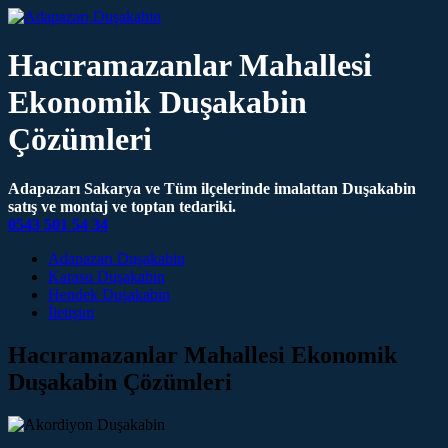
Hacıramazanlar Mahallesi
Ekonomik Duşakabin
Çözümleri
Adapazarı Sakarya ve Tüm ilçelerinde imalattan Duşakabin
satış ve montaj ve toptan tedariki.
0543 501 54 34
Main Navigation
Adapazarı Duşakabin
Karasu Duşakabin
Hendek Duşakabin
İletişim
Hacıramazanlar Mahallesi Ekonomik
Duşakabin Çözümleri