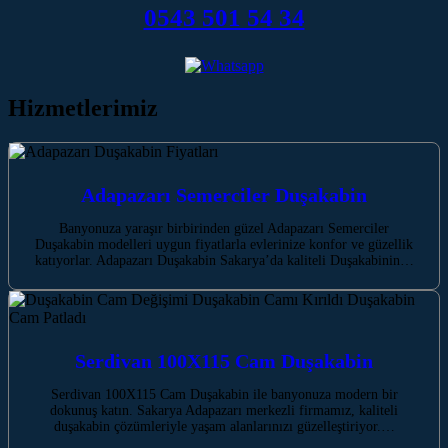
0543 501 54 34
Hizmetlerimiz
Adapazarı Semerciler Duşakabin
Banyonuza yaraşır birbirinden güzel Adapazarı Semerciler
Duşakabin modelleri uygun fiyatlarla evlerinize konfor ve güzellik
katıyorlar. Adapazarı Duşakabin Sakarya’da kaliteli Duşakabinin…
Serdivan 100X115 Cam Duşakabin
Serdivan 100X115 Cam Duşakabin ile banyonuza modern bir
dokunuş katın. Sakarya Adapazarı merkezli firmamız, kaliteli
duşakabin çözümleriyle yaşam alanlarınızı güzelleştiriyor.…