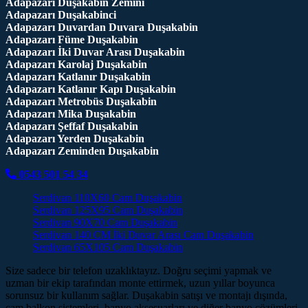
Adapazarı Duşakabin Zemini
Adapazarı Duşakabinci
Adapazarı Duvardan Duvara Duşakabin
Adapazarı Füme Duşakabin
Adapazarı İki Duvar Arası Duşakabin
Adapazarı Karolaj Duşakabin
Adapazarı Katlanır Duşakabin
Adapazarı Katlanır Kapı Duşakabin
Adapazarı Metrobüs Duşakabin
Adapazarı Mika Duşakabin
Adapazarı Şeffaf Duşakabin
Adapazarı Yerden Duşakabin
Adapazarı Zeminden Duşakabin
0543 501 54 34
Serdivan 110X60 Cam Duşakabin
Serdivan 125X95 Cam Duşakabin
Serdivan 90X70 Cam Duşakabin
Serdivan 140 CM İki Duvar Arası Cam Duşakabin
Serdivan 65X105 Cam Duşakabin
Size sadece bir telefon uzaklıktayız. Doğru seçimi yapmak ve
uzman bir ekip tarafından monte ettirmek, uzun yıllar boyunca
sorunsuz bir kullanım sağlar. Duşakabin satışı ve montajı dışında,
cam balkon sistemleri, banyo aksesuarları ve diğer banyo çözümleri