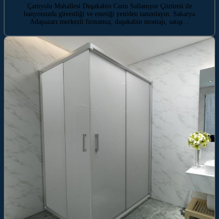
Çamyolu Mahallesi Duşakabin Camı Sallanıyor Çözümü ile
banyonuzda güvenliği ve estetiği yeniden tanımlayın. Sakarya
Adapazarı merkezli firmamız, duşakabin montajı, satışı…