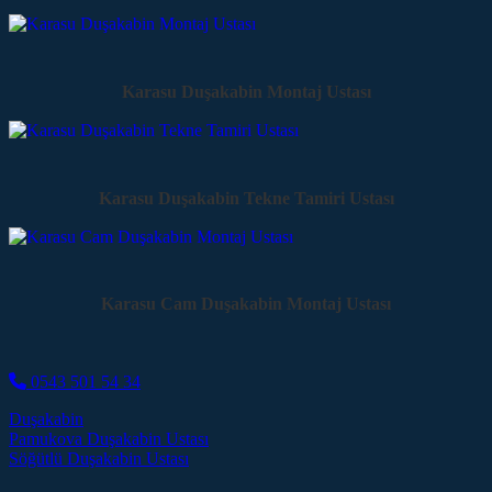
Karasu Duşakabin Montaj Ustası
Karasu Duşakabin Tekne Tamiri Ustası
Karasu Cam Duşakabin Montaj Ustası
0543 501 54 34
Duşakabin
Post navigation
Pamukova Duşakabin Ustası
Söğütlü Duşakabin Ustası