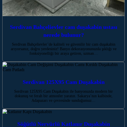
Serdivan Bahçelievler cam duşakabin ustası
nerede bulunur?
Serdivan Bahçelievler’de kaliteli ve güvenilir bir cam duşakabin
arıyorsanız, doğru yerdesiniz! Banyo dekorasyonunuzda şıklığı ve
fonksiyonelliği bir araya getiren, uzman…
Serdivan 125X95 Cam Duşakabin
Serdivan 125X95 Cam Duşakabin ile banyonuzda modern bir
dokunuş ve ferah bir atmosfer yaratın. Sakarya’nın kalbinde,
Adapazarı ve çevresinde sunduğumuz…
Söğütlü Nervürlü Katlanır Duşakabin