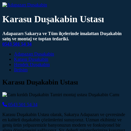
Karasu Duşakabin Ustası
Adapazarı Sakarya ve Tüm ilçelerinde imalattan Duşakabin
satış ve montaj ve toptan tedariki.
0543 501 54 34
Main Navigation
Adapazarı Duşakabin
Karasu Duşakabin
Hendek Duşakabin
İletişim
Karasu Duşakabin Ustası
0543 501 54 34
Karasu Duşakabin Ustası olarak, Sakarya Adapazarı ve çevresinde
en kaliteli duşakabin çözümlerini sunuyoruz. Uzman ekibimiz ve
geniş ürün yelpazemizle banyonuzun modern ve fonksiyonel bir
alana dönüşmesini sağlıyoruz. Siz değerli müşterilerimize kusursuz