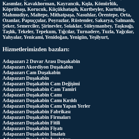
Kasımlar, Kavaklıorman, Kayrancık, Kışla, Kömürlük,
Köprübaşı, Korucuk, Küçükhataplı, Kurtbeyler, Kurtuluş,
Mahmudiye, Maltepe, Mithatpaşa, Nasuhlar, Örentepe, Orta,
Ozanlar, Papuççular, Poyrazlar, Rüstemler, Sakarya, Salmanlı,
Şeker, Semerciler, Şirinevler, Solaklar, Süleymanbey, Taşkısığı,
Taşlık, Tekeler, Tepekum, Tığcılar, Turnadere, Tuzla, Yağcılar,
Yahyalar, Yenicami, Yenidoğan, Yenigün, Yeşilyurt,
Hizmetlerimizden bazıları:
Adapazarı 2 Duvar Arası Duşakabin
Adapazarı Akordiyon Duşakabin
Adapazarı Cam Duşakabin
Adapazarı Duşakabin
Adapazarı Duşakabin Cam Değişimi
Adapazarı Duşakabin Cam Tamiri
Adapazarı Duşakabin Camı
Adapazarı Duşakabin Camı Kırıldı
Adapazarı Duşakabin Camı Yapan Yerler
Adapazarı Duşakabin Fabrikası
Adapazarı Duşakabin Firmaları
Adapazarı Duşakabin Fitili
Adapazarı Duşakabin Fiyatı
Adapazarı Duşakabin İmalatı