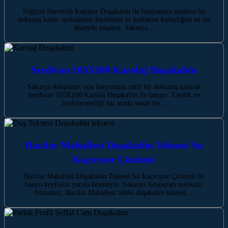
Söğütlü Nervürlü Katlanır Duşakabin ile banyonuza modern bir
dokunuş katın, mekanınızı ferahlatın ve kullanım kolaylığını en üst
düzeyde yaşayın. Sakarya…
Serdivan 105X100 Karolaj Duşakabin
Sakarya Adapazarı’nda banyonuza zarif bir dokunuş katacak
Serdivan 105X100 Karolaj Duşakabin ile tanışın. Estetik ve
fonksiyonelliği bir arada sunan bu…
Hacılar Mahallesi Duşakabin Teknesi Su
Kaçırıyor Çözümü
Hacılar Mahallesi Duşakabin Teknesi Su Kaçırıyor Çözümü ile
banyo keyfinizi yarıda kesmeyin. Sakarya Adapazarı merkezli
firmamız, Hacılar Mahallesi’ndeki duşakabin teknesi…