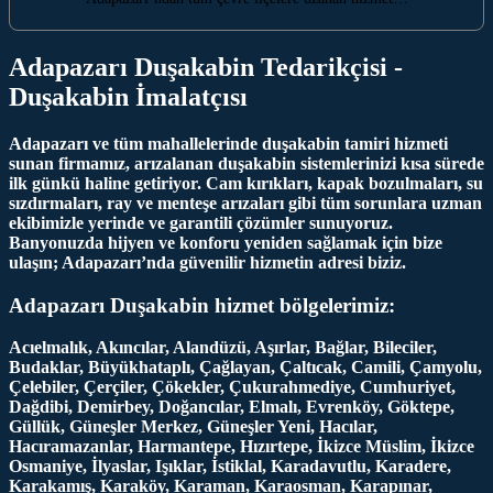
Adapazarı Duşakabin Tedarikçisi -
Duşakabin İmalatçısı
Adapazarı ve tüm mahallelerinde duşakabin tamiri hizmeti
sunan firmamız, arızalanan duşakabin sistemlerinizi kısa sürede
ilk günkü haline getiriyor. Cam kırıkları, kapak bozulmaları, su
sızdırmaları, ray ve menteşe arızaları gibi tüm sorunlara uzman
ekibimizle yerinde ve garantili çözümler sunuyoruz.
Banyonuzda hijyen ve konforu yeniden sağlamak için bize
ulaşın; Adapazarı’nda güvenilir hizmetin adresi biziz.
Adapazarı Duşakabin hizmet bölgelerimiz:
Acıelmalık, Akıncılar, Alandüzü, Aşırlar, Bağlar, Bileciler,
Budaklar, Büyükhataplı, Çağlayan, Çaltıcak, Camili, Çamyolu,
Çelebiler, Çerçiler, Çökekler, Çukurahmediye, Cumhuriyet,
Dağdibi, Demirbey, Doğancılar, Elmalı, Evrenköy, Göktepe,
Güllük, Güneşler Merkez, Güneşler Yeni, Hacılar,
Hacıramazanlar, Harmantepe, Hızırtepe, İkizce Müslim, İkizce
Osmaniye, İlyaslar, Işıklar, İstiklal, Karadavutlu, Karadere,
Karakamış, Karaköy, Karaman, Karaosman, Karapınar,