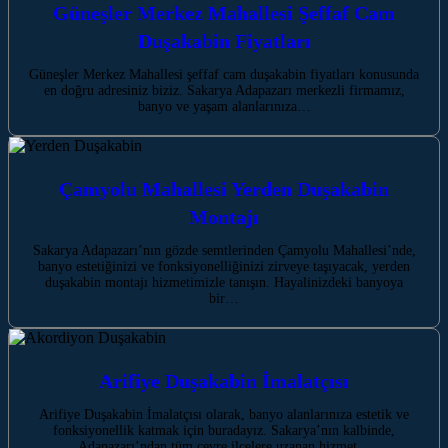
Güneşler Merkez Mahallesi Şeffaf Cam
Duşakabin Fiyatları
Güneşler Merkez Mahallesi şeffaf cam duşakabin fiyatları konusunda
en doğru adresiniz biziz. Sakarya Adapazarı merkezli firmamız,
banyo ve yaşam alanlarınıza…
Çamyolu Mahallesi Yerden Duşakabin
Montajı
Sakarya Adapazarı’nın gözde semtlerinden Çamyolu Mahallesi’nde,
banyo estetiğinizi ve fonksiyonelliğinizi zirveye taşıyacak, yerden
duşakabin montajı hizmetimizle tanışın. Hayalinizdeki banyoya
bir…
Arifiye Duşakabin İmalatçısı
Arifiye Duşakabin İmalatçısı olarak, banyo alanlarınıza estetik ve
fonksiyonellik katmak için buradayız. Sakarya’nın kalbinde,
Adapazarı’ndan tüm çevre ilçelere uzanan hizmet…