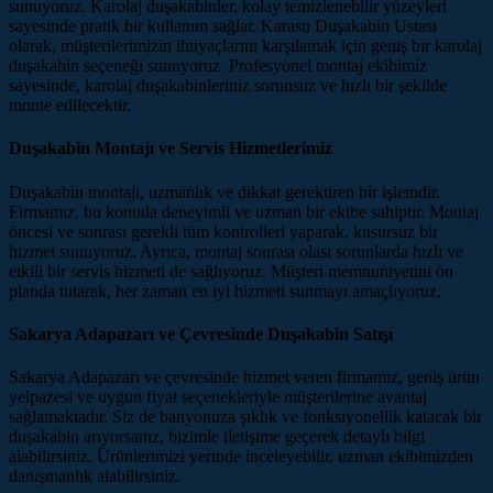
sunuyoruz. Karolaj duşakabinler, kolay temizlenebilir yüzeyleri
sayesinde pratik bir kullanım sağlar. Karasu Duşakabin Ustası
olarak, müşterilerimizin ihtiyaçlarını karşılamak için geniş bir karolaj
duşakabin seçeneği sunuyoruz. Profesyonel montaj ekibimiz
sayesinde, karolaj duşakabinleriniz sorunsuz ve hızlı bir şekilde
monte edilecektir.
Duşakabin Montajı ve Servis Hizmetlerimiz
Duşakabin montajı, uzmanlık ve dikkat gerektiren bir işlemdir.
Firmamız, bu konuda deneyimli ve uzman bir ekibe sahiptir. Montaj
öncesi ve sonrası gerekli tüm kontrolleri yaparak, kusursuz bir
hizmet sunuyoruz. Ayrıca, montaj sonrası olası sorunlarda hızlı ve
etkili bir servis hizmeti de sağlıyoruz. Müşteri memnuniyetini ön
planda tutarak, her zaman en iyi hizmeti sunmayı amaçlıyoruz.
Sakarya Adapazarı ve Çevresinde Duşakabin Satışı
Sakarya Adapazarı ve çevresinde hizmet veren firmamız, geniş ürün
yelpazesi ve uygun fiyat seçenekleriyle müşterilerine avantaj
sağlamaktadır. Siz de banyonuza şıklık ve fonksiyonellik katacak bir
duşakabin arıyorsanız, bizimle iletişime geçerek detaylı bilgi
alabilirsiniz. Ürünlerimizi yerinde inceleyebilir, uzman ekibimizden
danışmanlık alabilirsiniz.