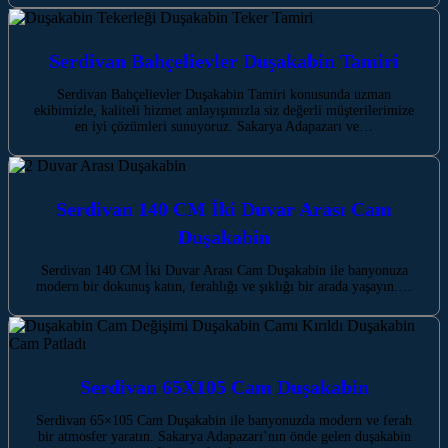
Serdivan Bahçelievler Duşakabin Tamiri
Serdivan Bahçelievler Duşakabin Tamiri konusunda uzman
ekibimizle, kaliteli hizmet anlayışımızla siz değerli müşterilerimize
en iyi çözümleri sunuyoruz. Sakarya Adapazarı ve…
Serdivan 140 CM İki Duvar Arası Cam
Duşakabin
Serdivan 140 CM İki Duvar Arası Cam Duşakabin ile banyonuza
modern bir dokunuş katın, ferahlığı ve şıklığı bir arada yaşayın.…
Serdivan 65X105 Cam Duşakabin
Serdivan 65×105 Cam Duşakabin ile banyonuzda modern ve ferah
bir atmosfer yaratın. Sakarya Adapazarı’nın önde gelen duşakabin