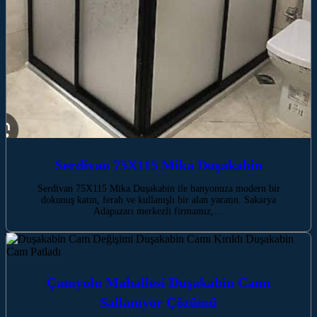
Serdivan 75X115 Mika Duşakabin
Serdivan 75X115 Mika Duşakabin ile banyonuza modern bir
dokunuş katın, ferah ve kullanışlı bir alan yaratın. Sakarya
Adapazarı merkezli firmamız,…
Çamyolu Mahallesi Duşakabin Camı
Sallanıyor Çözümü