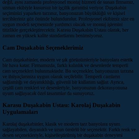
değil, aynı zamanda profesyonel montaj hizmeti de sunan firmamız,
uzman ekibiyle kusursuz bir işçilik garantisi veriyor. Duşakabin
seçiminizi yaparken tarzınız, banyonuzun büyüklüğü ve kişisel
tercihleriniz göz önünde bulundurulur. Profesyonel ekibimiz size en
uygun modeli seçmenizde yardımcı olacak ve montaj işlemini
titizlikle gerçekleştirecektir. Karasu Duşakabin Ustası olarak, her
zaman en yüksek kalite standartlarını benimsiyoruz.
Cam Duşakabin Seçeneklerimiz
Cam duşakabinler, modern ve şık görünümleriyle banyolara estetik
bir hava katar. Firmamızda, farklı kalınlık ve desenlerde temperli
cam seçenekleri bulunmaktadır. Bu seçenekler, banyonuzun tarzına
ve ihtiyaçlarınıza uygun olarak seçilebilir. Temperli camların
sağlamlığı ve dayanıklılığı, güvenli bir kullanım sağlar. Ayrıca,
çeşitli cam renkleri ve desenleriyle, banyonuzun dekorasyonuna
uyum sağlayacak özel tasarımlar da sunuyoruz.
Karasu Duşakabin Ustası: Karolaj Duşakabin
Uygulamaları
Karolaj duşakabinler, klasik ve modern tarz banyolara uyum
sağlayabilen, dayanıklı ve uzun ömürlü bir seçenektir. Farklı renk ve
desen seçenekleriyle, kişiselleştirilmiş bir duşakabin deneyimi