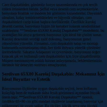
Cam duşakabinler, günümüz banyo tasarımlarında en çok tercih
edilen ürünlerden biridir. Şeffaf veya desenli cam seçenekleriyle
banyolara ferahlık ve modern bir görünüm kazandırırlar. Dayanıklı
olmaları, kolay temizlenebilmeleri ve hijyenik olmaları, cam
duşakabinleri cazip kılan başlıca özelliklerdir. Özellikle karolaj
desenli camlar, banyolara özgün bir karakter katarak sıradanlıktan
uzaklaştırır. **Serdivan 65X80 Karolaj Duşakabin** modelimiz, bu
avantajları bir araya getirerek banyonuz için ideal bir çözüm sunar.
Karolaj deseninin verdiği zarif dokunuş, banyonuzun genel
atmosferini yükseltir. Firmamız, cam duşakabin satışı ve montajı
konusunda uzmanlaşmış olup, her türlü ihtiyaca yönelik çözümler
üretmektedir. Sakarya Adapazarı ve çevresinde, banyonuza değer
katacak şık ve kullanışlı cam duşakabinler için bize ulaşabilirsiniz.
Müşteri memnuniyeti odaklı hizmet anlayışımızla, beklentilerinizin
ötesinde bir deneyim sunmayı amaçlıyoruz.
Serdivan 65X80 Karolaj Duşakabin: Mekanınız İçin
İdeal Boyutlar ve Estetik
Banyonuzun ölçülerine uygun duşakabin seçimi, hem kullanım
kolaylığı hem de mekanın daha ferah görünmesi açısından büyük
önem taşır. **Serdivan 65X80 Karolaj Duşakabin** modeli,
özellikle 65×80 cm gibi standart ölçülerde tasarlanmış banyolar için
mükemmel bir uyum sağlar. Bu ölçüler, küçük veya orta ölçekli