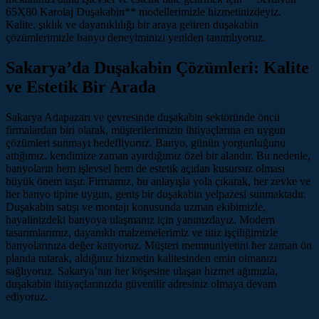
65X80 Karolaj Duşakabin** modellerimizle hizmetinizdeyiz.
Kalite, şıklık ve dayanıklılığı bir araya getiren duşakabin
çözümlerimizle banyo deneyiminizi yeniden tanımlıyoruz.
Sakarya’da Duşakabin Çözümleri: Kalite
ve Estetik Bir Arada
Sakarya Adapazarı ve çevresinde duşakabin sektöründe öncü
firmalardan biri olarak, müşterilerimizin ihtiyaçlarına en uygun
çözümleri sunmayı hedefliyoruz. Banyo, günün yorgunluğunu
attığımız, kendimize zaman ayırdığımız özel bir alandır. Bu nedenle,
banyoların hem işlevsel hem de estetik açıdan kusursuz olması
büyük önem taşır. Firmamız, bu anlayışla yola çıkarak, her zevke ve
her banyo tipine uygun, geniş bir duşakabin yelpazesi sunmaktadır.
Duşakabin satışı ve montajı konusunda uzman ekibimizle,
hayalinizdeki banyoya ulaşmanız için yanınızdayız. Modern
tasarımlarımız, dayanıklı malzemelerimiz ve titiz işçiliğimizle
banyolarınıza değer katıyoruz. Müşteri memnuniyetini her zaman ön
planda tutarak, aldığınız hizmetin kalitesinden emin olmanızı
sağlıyoruz. Sakarya’nın her köşesine ulaşan hizmet ağımızla,
duşakabin ihtiyaçlarınızda güvenilir adresiniz olmaya devam
ediyoruz.