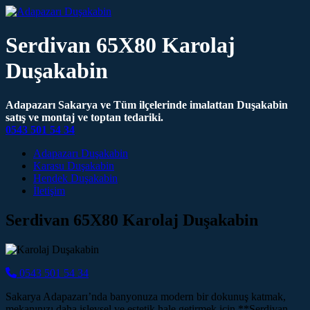
Serdivan 65X80 Karolaj
Duşakabin
Adapazarı Sakarya ve Tüm ilçelerinde imalattan Duşakabin
satış ve montaj ve toptan tedariki.
0543 501 54 34
Main Navigation
Adapazarı Duşakabin
Karasu Duşakabin
Hendek Duşakabin
İletişim
Serdivan 65X80 Karolaj Duşakabin
0543 501 54 34
Sakarya Adapazarı’nda banyonuza modern bir dokunuş katmak,
mekanınızı daha işlevsel ve estetik hale getirmek için **Serdivan