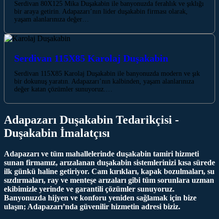
Serdivan 80X125 Mika Duşakabin ile banyonuzda ferahlık ve şıklığı
bir araya getirin. Adapazarı’nın lider duşakabin firması olarak,
yaşam alanlarınıza değer…
Serdivan 115X85 Karolaj Duşakabin
Serdivan 115X85 Karolaj Duşakabin ile banyonuzda modern ve şık
bir dokunuş yaratın. Adapazarı’nın kalbinden, yaşam alanlarınıza
değer katan çözümler sunuyoruz.…
Adapazarı Duşakabin Tedarikçisi -
Duşakabin İmalatçısı
Adapazarı ve tüm mahallelerinde duşakabin tamiri hizmeti
sunan firmamız, arızalanan duşakabin sistemlerinizi kısa sürede
ilk günkü haline getiriyor. Cam kırıkları, kapak bozulmaları, su
sızdırmaları, ray ve menteşe arızaları gibi tüm sorunlara uzman
ekibimizle yerinde ve garantili çözümler sunuyoruz.
Banyonuzda hijyen ve konforu yeniden sağlamak için bize
ulaşın; Adapazarı’nda güvenilir hizmetin adresi biziz.