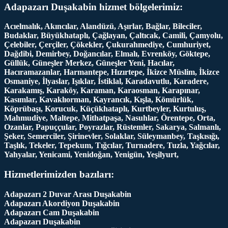
Adapazarı Duşakabin hizmet bölgelerimiz:
Acıelmalık, Akıncılar, Alandüzü, Aşırlar, Bağlar, Bileciler,
Budaklar, Büyükhataplı, Çağlayan, Çaltıcak, Camili, Çamyolu,
Çelebiler, Çerçiler, Çökekler, Çukurahmediye, Cumhuriyet,
Dağdibi, Demirbey, Doğancılar, Elmalı, Evrenköy, Göktepe,
Güllük, Güneşler Merkez, Güneşler Yeni, Hacılar,
Hacıramazanlar, Harmantepe, Hızırtepe, İkizce Müslim, İkizce
Osmaniye, İlyaslar, Işıklar, İstiklal, Karadavutlu, Karadere,
Karakamış, Karaköy, Karaman, Karaosman, Karapınar,
Kasımlar, Kavaklıorman, Kayrancık, Kışla, Kömürlük,
Köprübaşı, Korucuk, Küçükhataplı, Kurtbeyler, Kurtuluş,
Mahmudiye, Maltepe, Mithatpaşa, Nasuhlar, Örentepe, Orta,
Ozanlar, Papuççular, Poyrazlar, Rüstemler, Sakarya, Salmanlı,
Şeker, Semerciler, Şirinevler, Solaklar, Süleymanbey, Taşkısığı,
Taşlık, Tekeler, Tepekum, Tığcılar, Turnadere, Tuzla, Yağcılar,
Yahyalar, Yenicami, Yenidoğan, Yenigün, Yeşilyurt,
Hizmetlerimizden bazıları:
Adapazarı 2 Duvar Arası Duşakabin
Adapazarı Akordiyon Duşakabin
Adapazarı Cam Duşakabin
Adapazarı Duşakabin