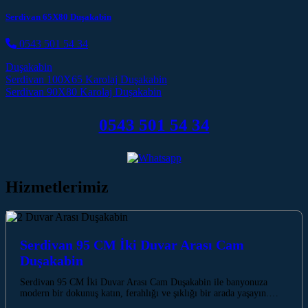
Serdivan 65X80 Duşakabin
0543 501 54 34
Duşakabin
Post navigation
Serdivan 100X65 Karolaj Duşakabin
Serdivan 90X80 Karolaj Duşakabin
0543 501 54 34
Hizmetlerimiz
Serdivan 95 CM İki Duvar Arası Cam
Duşakabin
Serdivan 95 CM İki Duvar Arası Cam Duşakabin ile banyonuza
modern bir dokunuş katın, ferahlığı ve şıklığı bir arada yaşayın.…