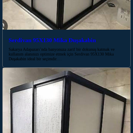
Serdivan 95X130 Mika Duşakabin
Sakarya Adapazarı’nda banyonuza zarif bir dokunuş katmak ve
kullanım alanınızı optimize etmek için Serdivan 95X130 Mika
Duşakabin ideal bir seçimdir.…