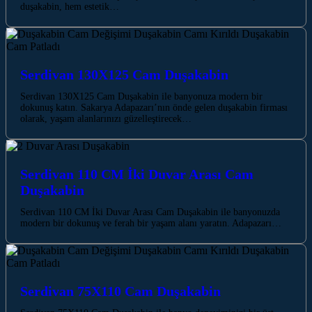
duşakabin, hem estetik…
Serdivan 130X125 Cam Duşakabin
Serdivan 130X125 Cam Duşakabin ile banyonuza modern bir
dokunuş katın. Sakarya Adapazarı’nın önde gelen duşakabin firması
olarak, yaşam alanlarınızı güzelleştirecek…
Serdivan 110 CM İki Duvar Arası Cam
Duşakabin
Serdivan 110 CM İki Duvar Arası Cam Duşakabin ile banyonuzda
modern bir dokunuş ve ferah bir yaşam alanı yaratın. Adapazarı…
Serdivan 75X110 Cam Duşakabin