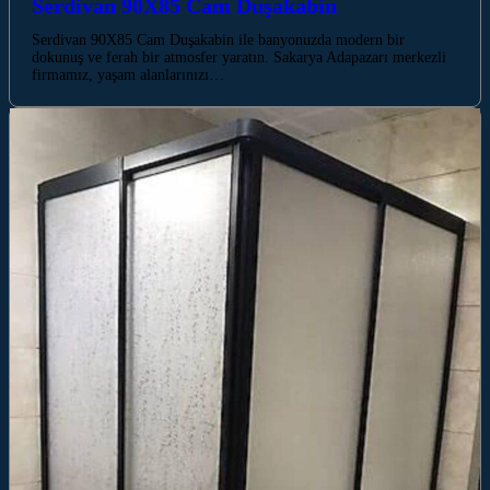
Serdivan 90X85 Cam Duşakabin
Serdivan 90X85 Cam Duşakabin ile banyonuzda modern bir
dokunuş ve ferah bir atmosfer yaratın. Sakarya Adapazarı merkezli
firmamız, yaşam alanlarınızı…