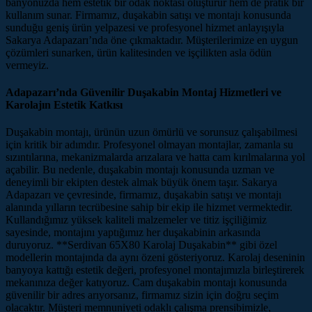
banyonuzda hem estetik bir odak noktası oluşturur hem de pratik bir
kullanım sunar. Firmamız, duşakabin satışı ve montajı konusunda
sunduğu geniş ürün yelpazesi ve profesyonel hizmet anlayışıyla
Sakarya Adapazarı’nda öne çıkmaktadır. Müşterilerimize en uygun
çözümleri sunarken, ürün kalitesinden ve işçilikten asla ödün
vermeyiz.
Adapazarı’nda Güvenilir Duşakabin Montaj Hizmetleri ve
Karolajın Estetik Katkısı
Duşakabin montajı, ürünün uzun ömürlü ve sorunsuz çalışabilmesi
için kritik bir adımdır. Profesyonel olmayan montajlar, zamanla su
sızıntılarına, mekanizmalarda arızalara ve hatta cam kırılmalarına yol
açabilir. Bu nedenle, duşakabin montajı konusunda uzman ve
deneyimli bir ekipten destek almak büyük önem taşır. Sakarya
Adapazarı ve çevresinde, firmamız, duşakabin satışı ve montajı
alanında yılların tecrübesine sahip bir ekip ile hizmet vermektedir.
Kullandığımız yüksek kaliteli malzemeler ve titiz işçiliğimiz
sayesinde, montajını yaptığımız her duşakabinin arkasında
duruyoruz. **Serdivan 65X80 Karolaj Duşakabin** gibi özel
modellerin montajında da aynı özeni gösteriyoruz. Karolaj deseninin
banyoya kattığı estetik değeri, profesyonel montajımızla birleştirerek
mekanınıza değer katıyoruz. Cam duşakabin montajı konusunda
güvenilir bir adres arıyorsanız, firmamız sizin için doğru seçim
olacaktır. Müşteri memnuniyeti odaklı çalışma prensibimizle,