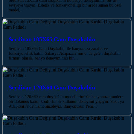
Serdivan 75X110 Cam Duşakabin ile banyo deneyiminizi bir üst
seviyeye taşıyın. Estetik ve fonksiyonelliği bir arada sunan bu özel
model,…
Serdivan 105X65 Cam Duşakabin
Serdivan 105×65 Cam Duşakabin ile banyonuza zarafet ve
fonksiyonellik katın. Sakarya Adapazarı’nın önde gelen duşakabin
firması olarak, banyo deneyiminizi bir…
Serdivan 120X60 Cam Duşakabin
Serdivan 120×60 cam duşakabin modellerimizle banyonuza modern
bir dokunuş katın, konforlu bir kullanım deneyimi yaşayın. Sakarya
Adapazarı’nda hizmetinizdeyiz. Banyonuzun Yeni…