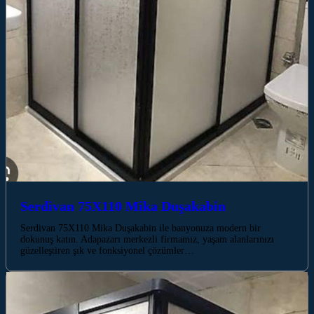
Serdivan 75X110 Mika Duşakabin
Serdivan 75X110 Mika Duşakabin ile banyonuza modern bir
dokunuş katın. Adapazarı merkezli firmamız, yaşam alanlarınızı
güzelleştiren şık ve fonksiyonel çözümler…