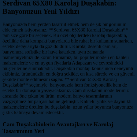
Serdivan 65X80 Karolaj Duşakabin:
Banyonuzun Yeni Yıldızı
Banyonuzda hem yerden tasarruf etmek hem de şık bir görünüm
elde etmek istiyorsanız, **Serdivan 65X80 Karolaj Duşakabin**
tam size göre bir seçenek. Bu özel ölçülerdeki karolaj duşakabin,
özellikle daha kompakt banyolarda bile rahat bir kullanım sunarken,
estetik detaylarıyla da göz doldurur. Karolaj desenli camları,
banyonuza sofistike bir hava katarken, aynı zamanda
mahremiyetinizi de korur. Firmamız, bu popüler modeli en kaliteli
malzemelerle ve en uygun fiyatlarla Adapazarı ve çevresindeki
müşterilerine sunmaktadır. Duşakabin montajı konusunda deneyimli
ekibimiz, ürününüzün en doğru şekilde, en kısa sürede ve en güvenli
şekilde monte edilmesini sağlar. **Serdivan 65X80 Karolaj
Duşakabin** seçimiyle, banyonuzda hem fonksiyonellik hem de
estetik bir dönüşüm yaşayacaksınız. Cam duşakabin modellerimiz
arasında öne çıkan bu ürün, modern banyo tasarımlarının
vazgeçilmez bir parçası haline gelmiştir. Kaliteli işçilik ve dayanıklı
malzemelerle üretilen bu duşakabin, uzun yıllar boyunca banyonuza
şıklık katmaya devam edecektir.
Cam Duşakabinlerin Avantajları ve Karolaj
Tasarımının Yeri