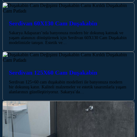
Serdivan 60X130 Cam Duşakabin
Sakarya Adapazarı’nda banyonuza modern bir dokunuş katmak ve
yaşam alanınızı dönüştürmek için Serdivan 60X130 Cam Duşakabin
modelimizle tanışın. Estetik ve…
Serdivan 125X60 Cam Duşakabin
Serdivan 125×60 cam duşakabin modelleri ile banyonuza modern
bir dokunuş katın. Kaliteli malzemeler ve estetik tasarımlarla yaşam
alanlarınızı güzelleştiriyoruz. Sakarya’da…