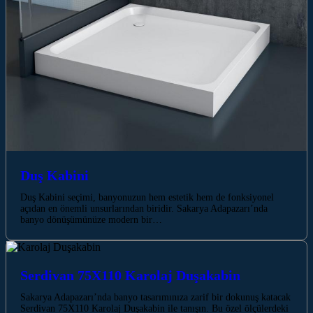
Duş Kabini
Duş Kabini seçimi, banyonuzun hem estetik hem de fonksiyonel
açıdan en önemli unsurlarından biridir. Sakarya Adapazarı’nda
banyo dönüşümünüze modern bir…
Serdivan 75X110 Karolaj Duşakabin
Sakarya Adapazarı’nda banyo tasarımınıza zarif bir dokunuş katacak
Serdivan 75X110 Karolaj Duşakabin ile tanışın. Bu özel ölçülerdeki