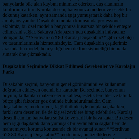
banyolarda bile alan kaybını minimize ederken, duş alanınızın
konforunu artırır. Karolaj deseni, banyonuza modern ve estetik bir
dokunuş katarken, aynı zamanda ışığı yumuşatarak daha hoş bir
ambiyans yaratır. Duşakabin montajı konusunda profesyonel
ekibimiz, bu özel modelin banyonuza kusursuz bir şekilde entegre
edilmesini sağlar. Sakarya Adapazarı’nda duşakabin ihtiyacınız
olduğunda, **Serdivan 65X80 Karolaj Duşakabin** gibi özel ölçü
ve tasarımlarımızla hizmetinizdeyiz. Cam duşakabin çeşitlerimiz
arasında bu model, hem şıklığı hem de fonksiyonelliği bir arada
sunarak öne çıkmaktadır.
Duşakabin Seçiminde Dikkat Edilmesi Gerekenler ve Karolajın
Farkı
Duşakabin seçimi, banyonun genel görünümünü ve kullanımını
doğrudan etkileyen önemli bir karardır. Bu seçimde, banyonun
boyutu, kullanılan malzemelerin kalitesi, estetik tercihler ve tabii ki
bütçe gibi faktörler göz önünde bulundurulmalıdır. Cam
duşakabinler, modern ve şık görünümleriyle ön plana çıkarken,
farklı cam desenleri ile de kişisel zevklere hitap edebilirler. Karolaj
desenli camlar, banyolara sofistike ve zarif bir hava katar. Bu desen,
hem ışığı dağıtarak daha yumuşak bir aydınlatma sağlar hem de
mahremiyeti koruma konusunda ek bir avantaj sunar. **Serdivan
65X80 Karolaj Duşakabin** modelimiz, bu özellikleriyle