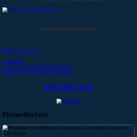
Serdivan 90X80 Duşakabin
0543 501 54 34
Duşakabin
Post navigation
Serdivan 65X80 Karolaj Duşakabin
Serdivan 125X65 Karolaj Duşakabin
0543 501 54 34
Hizmetlerimiz