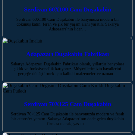
Serdivan 60X100 Cam Duşakabin
Serdivan 60X100 Cam Duşakabin ile banyonuza modern bir
dokunuş katın, ferah ve şık bir yaşam alanı yaratın. Sakarya
Adapazarı’nın lider…
Adapazarı Duşakabin Fabrikası
Sakarya Adapazarı Duşakabin Fabrikası olarak, yıllardır banyolara
şıklık ve fonksiyonellik katıyoruz. Müşterilerimizin hayallerini
gerçeğe dönüştürmek için kaliteli malzemeler ve uzman…
Serdivan 70X125 Cam Duşakabin
Serdivan 70×125 Cam Duşakabin ile banyonuzda modern ve ferah
bir atmosfer yaratın. Sakarya Adapazarı’nın önde gelen duşakabin
firması olarak, yaşam…