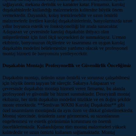
sağlayarak, mekana derinlik ve karakter katar. Firmamız, karolaj
duşakabinlerde kullandığı malzemelerin kalitesine büyük önem
vermektedir. Dayanıklı, kolay temizlenebilir ve uzun ömürlü
malzemelerle üretilen karolaj duşakabinlerimiz, banyolarınızda uzun
yıllar boyunca estetik ve fonksiyonelliği bir arada sunacaktır.
Adapazarı ve çevresinde karolaj duşakabin ihtiyacı olan
müşterilerimiz için özel ölçü seçenekleri de sunmaktayız. Uzman
ekibimiz, banyonuzun ölçülerine ve tasarımına en uygun karolaj
duşakabin modelini belirlemenize yardımcı olacak ve profesyonel
montaj hizmeti ile banyonuzu yenileyecektir.
Duşakabin Montajı: Profesyonellik ve Güvenilirlik Önceliğimiz
Duşakabin montajı, ürünün uzun ömürlü ve sorunsuz çalışabilmesi
için büyük önem taşıyan bir süreçtir. Sakarya Adapazarı ve
çevresinde duşakabin montajı hizmeti veren firmamız, bu alanda
profesyonel ve güvenilir bir hizmet sunmaktadır. Deneyimli montaj
ekibimiz, her türlü duşakabin modelini titizlikle ve en doğru şekilde
monte etmektedir. **Serdivan 90X80 Karolaj Duşakabin** gibi
özel tasarımların montajında da aynı özen ve dikkat gösterilmektedir.
Montaj sürecinde, ürünlerin zarar görmemesi, su sızıntılarının
engellenmesi ve estetik görünümün korunması en önemli
önceliklerimizdir. Kullandığımız tüm montaj malzemeleri yüksek
kalitededir ve uzun ömürlü kullanım sağlamaktadır. Montaj