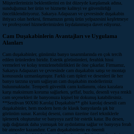
Müşterilerimizin beklentilerini en üst düzeyde karşılamak adına,
sunduğumuz her ürün ve hizmette kaliteyi ve güvenilirliği
önceliklendiriyoruz. Sakarya Adapazarı ve çevresinde duşakabin
ihtiyacı olan herkesi, firmamızın geniş ürün yelpazesini keşfetmeye
ve profesyonel hizmetlerimizden faydalanmaya davet ediyoruz.
Cam Duşakabinlerin Avantajları ve Uygulama
Alanları
Cam duşakabinler, günümüz banyo tasarımlarında en çok tercih
edilen ürünlerden biridir. Estetik görünümleri, ferahlık hissi
vermeleri ve kolay temizlenebilirlikleri ile öne çıkarlar. Firmamız,
Sakarya Adapazarı ve çevresinde cam duşakabin satışı ve montajı
konusunda uzmanlaşmıştır. Farklı cam tipleri ve desenleri ile her
banyo tarzına uyum sağlayan cam duşakabin modellerimiz
bulunmaktadır. Temperli güvenlik camı kullanımı, olası kazalara
karşı maksimum koruma sağlarken, şeffaf, buzlu, desenli veya renkli
cam seçenekleri ile banyonuza kişisel bir dokunuş katabilirsiniz.
**Serdivan 90X80 Karolaj Duşakabin** gibi karolaj desenli cam
duşakabinler, hem modern hem de klasik banyolarda şık bir
görünüm sunar. Karolaj deseni, camın üzerine özel tekniklerle
işlenerek oluşturulur ve banyoya zarif bir estetik katar. Bu desen,
ışığı dağıtarak daha yumuşak bir aydınlatma sağlar ve banyoya ferah
bir atmosfer kazandırır. Cam duşakabinlerin en önemli