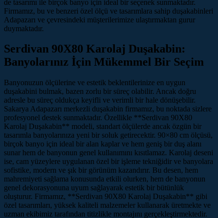
de tasarımı ile birçok banyo için ideal bir seçenek sunmaktadır.
Firmamız, bu ve benzeri özel ölçü ve tasarımlara sahip duşakabinleri
Adapazarı ve çevresindeki müşterilerimize ulaştırmaktan gurur
duymaktadır.
Serdivan 90X80 Karolaj Duşakabin:
Banyolarınız İçin Mükemmel Bir Seçim
Banyonuzun ölçülerine ve estetik beklentilerinize en uygun
duşakabini bulmak, bazen zorlu bir süreç olabilir. Ancak doğru
adresle bu süreç oldukça keyifli ve verimli bir hale dönüşebilir.
Sakarya Adapazarı merkezli duşakabin firmamız, bu noktada sizlere
profesyonel destek sunmaktadır. Özellikle **Serdivan 90X80
Karolaj Duşakabin** modeli, standart ölçülerde ancak özgün bir
tasarımla banyolarınıza yeni bir soluk getirecektir. 90×80 cm ölçüsü,
birçok banyo için ideal bir alan kaplar ve hem geniş bir duş alanı
sunar hem de banyonun genel kullanımını kısıtlamaz. Karolaj deseni
ise, cam yüzeylere uygulanan özel bir işleme tekniğidir ve banyolara
sofistike, modern ve şık bir görünüm kazandırır. Bu desen, hem
mahremiyeti sağlama konusunda etkili olurken, hem de banyonun
genel dekorasyonuna uyum sağlayarak estetik bir bütünlük
oluşturur. Firmamız, **Serdivan 90X80 Karolaj Duşakabin** gibi
özel tasarımları, yüksek kaliteli malzemeler kullanarak üretmekte ve
uzman ekibimiz tarafından titizlikle montajını gerçekleştirmektedir.