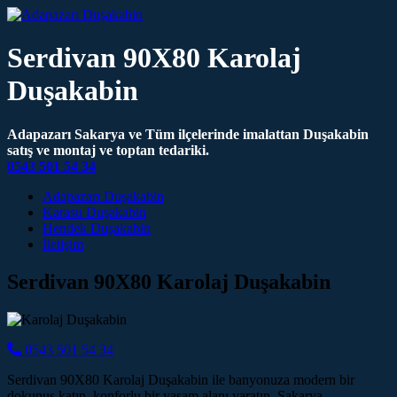
Serdivan 90X80 Karolaj
Duşakabin
Adapazarı Sakarya ve Tüm ilçelerinde imalattan Duşakabin
satış ve montaj ve toptan tedariki.
0543 501 54 34
Main Navigation
Adapazarı Duşakabin
Karasu Duşakabin
Hendek Duşakabin
İletişim
Serdivan 90X80 Karolaj Duşakabin
0543 501 54 34
Serdivan 90X80 Karolaj Duşakabin ile banyonuza modern bir
dokunuş katın, konforlu bir yaşam alanı yaratın. Sakarya