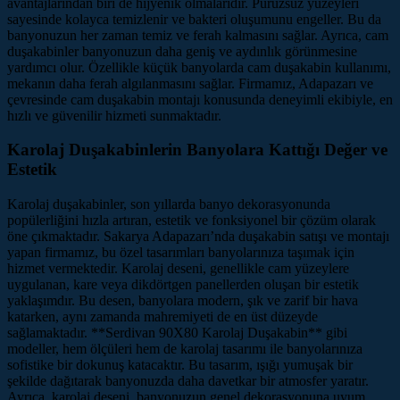
avantajlarından biri de hijyenik olmalarıdır. Pürüzsüz yüzeyleri
sayesinde kolayca temizlenir ve bakteri oluşumunu engeller. Bu da
banyonuzun her zaman temiz ve ferah kalmasını sağlar. Ayrıca, cam
duşakabinler banyonuzun daha geniş ve aydınlık görünmesine
yardımcı olur. Özellikle küçük banyolarda cam duşakabin kullanımı,
mekanın daha ferah algılanmasını sağlar. Firmamız, Adapazarı ve
çevresinde cam duşakabin montajı konusunda deneyimli ekibiyle, en
hızlı ve güvenilir hizmeti sunmaktadır.
Karolaj Duşakabinlerin Banyolara Kattığı Değer ve
Estetik
Karolaj duşakabinler, son yıllarda banyo dekorasyonunda
popülerliğini hızla artıran, estetik ve fonksiyonel bir çözüm olarak
öne çıkmaktadır. Sakarya Adapazarı’nda duşakabin satışı ve montajı
yapan firmamız, bu özel tasarımları banyolarınıza taşımak için
hizmet vermektedir. Karolaj deseni, genellikle cam yüzeylere
uygulanan, kare veya dikdörtgen panellerden oluşan bir estetik
yaklaşımdır. Bu desen, banyolara modern, şık ve zarif bir hava
katarken, aynı zamanda mahremiyeti de en üst düzeyde
sağlamaktadır. **Serdivan 90X80 Karolaj Duşakabin** gibi
modeller, hem ölçüleri hem de karolaj tasarımı ile banyolarınıza
sofistike bir dokunuş katacaktır. Bu tasarım, ışığı yumuşak bir
şekilde dağıtarak banyonuzda daha davetkar bir atmosfer yaratır.
Ayrıca, karolaj deseni, banyonuzun genel dekorasyonuna uyum