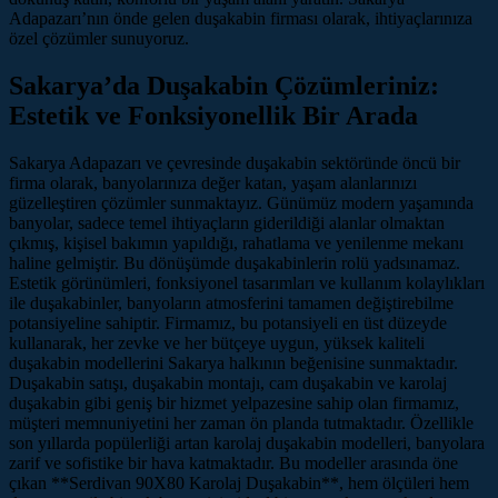
Adapazarı’nın önde gelen duşakabin firması olarak, ihtiyaçlarınıza
özel çözümler sunuyoruz.
Sakarya’da Duşakabin Çözümleriniz:
Estetik ve Fonksiyonellik Bir Arada
Sakarya Adapazarı ve çevresinde duşakabin sektöründe öncü bir
firma olarak, banyolarınıza değer katan, yaşam alanlarınızı
güzelleştiren çözümler sunmaktayız. Günümüz modern yaşamında
banyolar, sadece temel ihtiyaçların giderildiği alanlar olmaktan
çıkmış, kişisel bakımın yapıldığı, rahatlama ve yenilenme mekanı
haline gelmiştir. Bu dönüşümde duşakabinlerin rolü yadsınamaz.
Estetik görünümleri, fonksiyonel tasarımları ve kullanım kolaylıkları
ile duşakabinler, banyoların atmosferini tamamen değiştirebilme
potansiyeline sahiptir. Firmamız, bu potansiyeli en üst düzeyde
kullanarak, her zevke ve her bütçeye uygun, yüksek kaliteli
duşakabin modellerini Sakarya halkının beğenisine sunmaktadır.
Duşakabin satışı, duşakabin montajı, cam duşakabin ve karolaj
duşakabin gibi geniş bir hizmet yelpazesine sahip olan firmamız,
müşteri memnuniyetini her zaman ön planda tutmaktadır. Özellikle
son yıllarda popülerliği artan karolaj duşakabin modelleri, banyolara
zarif ve sofistike bir hava katmaktadır. Bu modeller arasında öne
çıkan **Serdivan 90X80 Karolaj Duşakabin**, hem ölçüleri hem