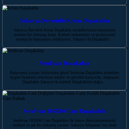
Sakarya Nervürlü Krom Duşakabin
Sakarya Nervürlü Krom Duşakabin modellerimizle banyonuza
modern bir dokunuş katın. Kaliteli malzemeler ve profesyonel
montaj ile banyonuzu yeniliyoruz. Sakarya’da Duşakabin…
Serdivan‎‎‎ Duşakabin
Banyonuza yaraşır birbirinden güzel Serdivan‎‎‎ Duşakabin modelleri
uygun fiyatlarla evlerinize konfor ve güzellik katıyorlar. Adapazarı
Duşakabin Sakarya’da kaliteli Duşakabinin doğru…
Serdivan 105X80 Cam Duşakabin
Serdivan 105X80 Cam Duşakabin ile banyo dekorasyonunuzda
modern ve şık bir dokunuş yaratın. Sakarya Adapazarı’nın önde