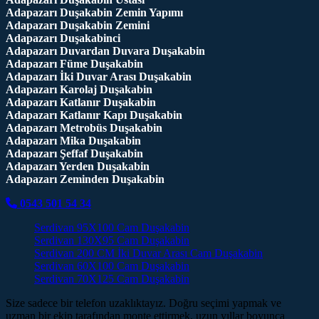
Adapazarı Duşakabin Zemin Yapımı
Adapazarı Duşakabin Zemini
Adapazarı Duşakabinci
Adapazarı Duvardan Duvara Duşakabin
Adapazarı Füme Duşakabin
Adapazarı İki Duvar Arası Duşakabin
Adapazarı Karolaj Duşakabin
Adapazarı Katlanır Duşakabin
Adapazarı Katlanır Kapı Duşakabin
Adapazarı Metrobüs Duşakabin
Adapazarı Mika Duşakabin
Adapazarı Şeffaf Duşakabin
Adapazarı Yerden Duşakabin
Adapazarı Zeminden Duşakabin
0543 501 54 34
Serdivan 95X100 Cam Duşakabin
Serdivan 130X95 Cam Duşakabin
Serdivan 200 CM İki Duvar Arası Cam Duşakabin
Serdivan 60X100 Cam Duşakabin
Serdivan 70X125 Cam Duşakabin
Size sadece bir telefon uzaklıktayız. Doğru seçimi yapmak ve
uzman bir ekip tarafından monte ettirmek, uzun yıllar boyunca