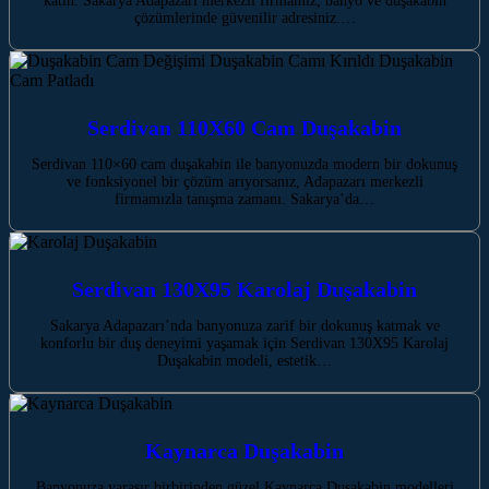
katın. Sakarya Adapazarı merkezli firmamız, banyo ve duşakabin
çözümlerinde güvenilir adresiniz.…
Serdivan 110X60 Cam Duşakabin
Serdivan 110×60 cam duşakabin ile banyonuzda modern bir dokunuş
ve fonksiyonel bir çözüm arıyorsanız, Adapazarı merkezli
firmamızla tanışma zamanı. Sakarya’da…
Serdivan 130X95 Karolaj Duşakabin
Sakarya Adapazarı’nda banyonuza zarif bir dokunuş katmak ve
konforlu bir duş deneyimi yaşamak için Serdivan 130X95 Karolaj
Duşakabin modeli, estetik…
Kaynarca‎‎‎ Duşakabin
Banyonuza yaraşır birbirinden güzel Kaynarca‎‎‎ Duşakabin modelleri