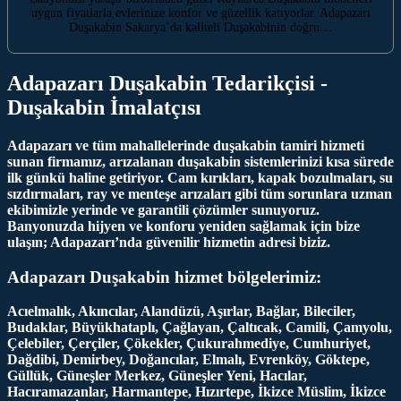
uygun fiyatlarla evlerinize konfor ve güzellik katıyorlar. Adapazarı
Duşakabin Sakarya’da kaliteli Duşakabinin doğru…
Adapazarı Duşakabin Tedarikçisi -
Duşakabin İmalatçısı
Adapazarı ve tüm mahallelerinde duşakabin tamiri hizmeti
sunan firmamız, arızalanan duşakabin sistemlerinizi kısa sürede
ilk günkü haline getiriyor. Cam kırıkları, kapak bozulmaları, su
sızdırmaları, ray ve menteşe arızaları gibi tüm sorunlara uzman
ekibimizle yerinde ve garantili çözümler sunuyoruz.
Banyonuzda hijyen ve konforu yeniden sağlamak için bize
ulaşın; Adapazarı’nda güvenilir hizmetin adresi biziz.
Adapazarı Duşakabin hizmet bölgelerimiz:
Acıelmalık, Akıncılar, Alandüzü, Aşırlar, Bağlar, Bileciler,
Budaklar, Büyükhataplı, Çağlayan, Çaltıcak, Camili, Çamyolu,
Çelebiler, Çerçiler, Çökekler, Çukurahmediye, Cumhuriyet,
Dağdibi, Demirbey, Doğancılar, Elmalı, Evrenköy, Göktepe,
Güllük, Güneşler Merkez, Güneşler Yeni, Hacılar,
Hacıramazanlar, Harmantepe, Hızırtepe, İkizce Müslim, İkizce