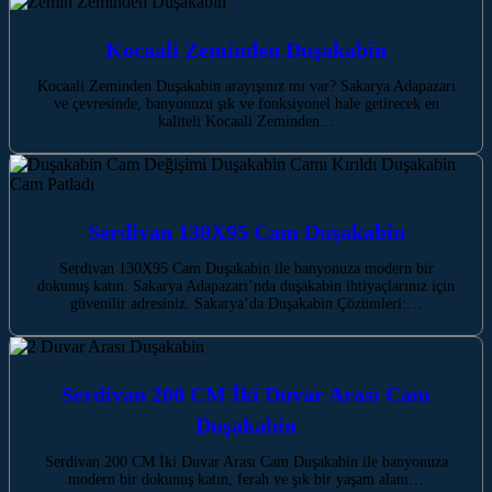
Kocaali Zeminden Duşakabin
Kocaali Zeminden Duşakabin arayışınız mı var? Sakarya Adapazarı
ve çevresinde, banyonuzu şık ve fonksiyonel hale getirecek en
kaliteli Kocaali Zeminden…
Serdivan 130X95 Cam Duşakabin
Serdivan 130X95 Cam Duşakabin ile banyonuza modern bir
dokunuş katın. Sakarya Adapazarı’nda duşakabin ihtiyaçlarınız için
güvenilir adresiniz. Sakarya’da Duşakabin Çözümleri:…
Serdivan 200 CM İki Duvar Arası Cam
Duşakabin
Serdivan 200 CM İki Duvar Arası Cam Duşakabin ile banyonuza
modern bir dokunuş katın, ferah ve şık bir yaşam alanı…