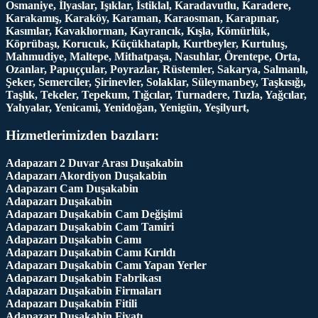
Osmaniye, İlyaslar, Işıklar, İstiklal, Karadavutlu, Karadere,
Karakamış, Karaköy, Karaman, Karaosman, Karapınar,
Kasımlar, Kavaklıorman, Kayrancık, Kışla, Kömürlük,
Köprübaşı, Korucuk, Küçükhataplı, Kurtbeyler, Kurtuluş,
Mahmudiye, Maltepe, Mithatpaşa, Nasuhlar, Örentepe, Orta,
Ozanlar, Papuççular, Poyrazlar, Rüstemler, Sakarya, Salmanlı,
Şeker, Semerciler, Şirinevler, Solaklar, Süleymanbey, Taşkısığı,
Taşlık, Tekeler, Tepekum, Tığcılar, Turnadere, Tuzla, Yağcılar,
Yahyalar, Yenicami, Yenidoğan, Yenigün, Yeşilyurt,
Hizmetlerimizden bazıları:
Adapazarı 2 Duvar Arası Duşakabin
Adapazarı Akordiyon Duşakabin
Adapazarı Cam Duşakabin
Adapazarı Duşakabin
Adapazarı Duşakabin Cam Değişimi
Adapazarı Duşakabin Cam Tamiri
Adapazarı Duşakabin Camı
Adapazarı Duşakabin Camı Kırıldı
Adapazarı Duşakabin Camı Yapan Yerler
Adapazarı Duşakabin Fabrikası
Adapazarı Duşakabin Firmaları
Adapazarı Duşakabin Fitili
Adapazarı Duşakabin Fiyatı