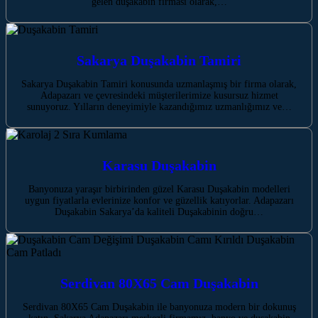
gelen duşakabin firması olarak,…
Sakarya Duşakabin Tamiri
Sakarya Duşakabin Tamiri konusunda uzmanlaşmış bir firma olarak,
Adapazarı ve çevresindeki müşterilerimize kusursuz hizmet
sunuyoruz. Yılların deneyimiyle kazandığımız uzmanlığımız ve…
Karasu Duşakabin
Banyonuza yaraşır birbirinden güzel Karasu Duşakabin modelleri
uygun fiyatlarla evlerinize konfor ve güzellik katıyorlar. Adapazarı
Duşakabin Sakarya’da kaliteli Duşakabinin doğru…
Serdivan 80X65 Cam Duşakabin
Serdivan 80X65 Cam Duşakabin ile banyonuza modern bir dokunuş